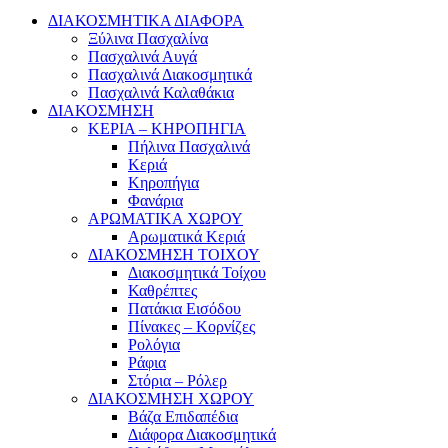
ΔΙΑΚΟΣΜΗΤΙΚΑ ΔΙΑΦΟΡΑ
Ξύλινα Πασχαλίνα
Πασχαλινά Αυγά
Πασχαλινά Διακοσμητικά
Πασχαλινά Καλαθάκια
ΔΙΑΚΟΣΜΗΣΗ
ΚΕΡΙΑ – ΚΗΡΟΠΗΓΙΑ
Πήλινα Πασχαλινά
Κεριά
Κηροπήγια
Φανάρια
ΑΡΩΜΑΤΙΚΑ ΧΩΡΟΥ
Αρωματικά Κεριά
ΔΙΑΚΟΣΜΗΣΗ ΤΟΙΧΟΥ
Διακοσμητικά Τοίχου
Καθρέπτες
Πατάκια Εισόδου
Πίνακες – Κορνίζες
Ρολόγια
Ράφια
Στόρια – Ρόλερ
ΔΙΑΚΟΣΜΗΣΗ ΧΩΡΟΥ
Βάζα Επιδαπέδια
Διάφορα Διακοσμητικά