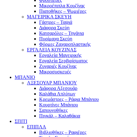
Φρουτιέρες
Μικροέπιπλα Κουζίνας
Πιατοθήκες – Ψωμιέρες
ΜΑΓΕΙΡΙΚΑ ΣΚΕΥΗ
Γάστρες – Ταψιά
Διάφορα Σκεύη
Κατσαρόλες – Τηγάνια
Πυρίμαχα Σκεύη
Φόρμες Ζαχαροπλαστικής
ΕΡΓΑΛΕΙΑ ΚΟΥΖΙΝΑΣ
Εργαλεία Μαγειρικής
Εργαλεία Σερβιρίσματος
Ζυγαριές Κουζίνας
Μικροσυσκευές
ΜΠΑΝΙΟ
ΑΞΕΣΟΥΑΡ ΜΠΑΝΙΟΥ
Διάφορα Αξεσουάρ
Καλάθια Απλύτων
Κρεμάστρες – Ράφια Μπάνιου
Κουρτίνες Μπάνιου
Σαπουνοθήκες
Πιγκάλ – Καλαθάκια
ΣΠΙΤΙ
ΕΠΙΠΛΑ
Βιβλιοθήκες – Ραφιέρες