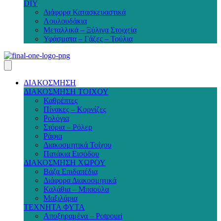
DIY
Διάφορα Κατασκευαστικά
Λουλουδάκια
Μεταλλικά – Ξύλινα Στοιχεία
Υφάσματα – Γάζες – Τούλια
ΔΙΑΚΟΣΜΗΣΗ
ΔΙΑΚΟΣΜΗΣΗ ΤΟΙΧΟΥ
Καθρέπτες
Πίνακες – Κορνίζες
Ρολόγια
Στόρια – Ρόλερ
Ράφια
Διακοσμητικά Τοίχου
Πατάκια Εισόδου
ΔΙΑΚΟΣΜΗΣΗ ΧΩΡΟΥ
Βάζα Επιδαπέδια
Διάφορα Διακοσμητικά
Καλάθια – Μπαούλα
Μαξιλάρια
ΤΕΧΝΗΤΑ ΦΥΤΑ
Αποξηραμένα – Potpouri