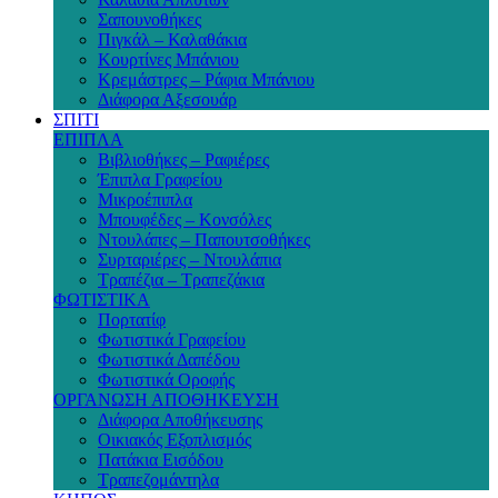
Σαπουνοθήκες
Πιγκάλ – Καλαθάκια
Κουρτίνες Μπάνιου
Κρεμάστρες – Ράφια Μπάνιου
Διάφορα Αξεσουάρ
ΣΠΙΤΙ
ΕΠΙΠΛΑ
Βιβλιοθήκες – Ραφιέρες
Έπιπλα Γραφείου
Μικροέπιπλα
Μπουφέδες – Κονσόλες
Ντουλάπες – Παπουτσοθήκες
Συρταριέρες – Ντουλάπια
Τραπέζια – Τραπεζάκια
ΦΩΤΙΣΤΙΚΑ
Πορτατίφ
Φωτιστικά Γραφείου
Φωτιστικά Δαπέδου
Φωτιστικά Οροφής
ΟΡΓΑΝΩΣΗ ΑΠΟΘΗΚΕΥΣΗ
Διάφορα Αποθήκευσης
Οικιακός Εξοπλισμός
Πατάκια Εισόδου
Τραπεζομάντηλα