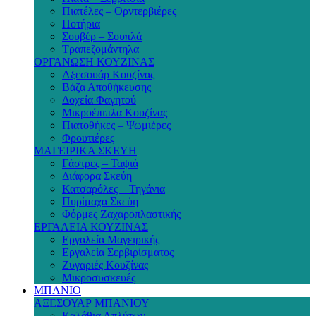
Πιατέλες – Ορντερβιέρες
Ποτήρια
Σουβέρ – Σουπλά
Τραπεζομάντηλα
ΟΡΓΑΝΩΣΗ ΚΟΥΖΙΝΑΣ
Αξεσουάρ Κουζίνας
Βάζα Αποθήκευσης
Δοχεία Φαγητού
Μικροέπιπλα Κουζίνας
Πιατοθήκες – Ψωμιέρες
Φρουτιέρες
ΜΑΓΕΙΡΙΚΑ ΣΚΕΥΗ
Γάστρες – Ταψιά
Διάφορα Σκεύη
Κατσαρόλες – Τηγάνια
Πυρίμαχα Σκεύη
Φόρμες Ζαχαροπλαστικής
ΕΡΓΑΛΕΙΑ ΚΟΥΖΙΝΑΣ
Εργαλεία Μαγειρικής
Εργαλεία Σερβιρίσματος
Ζυγαριές Κουζίνας
Μικροσυσκευές
ΜΠΑΝΙΟ
ΑΞΕΣΟΥΑΡ ΜΠΑΝΙΟΥ
Καλάθια Απλύτων