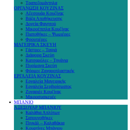
Τραπεζομάντηλα
ΟΡΓΑΝΩΣΗ ΚΟΥΖΙΝΑΣ
Αξεσουάρ Κουζίνας
Βάζα Αποθήκευσης
Δοχεία Φαγητού
Μικροέπιπλα Κουζίνας
Πιατοθήκες – Ψωμιέρες
Φρουτιέρες
ΜΑΓΕΙΡΙΚΑ ΣΚΕΥΗ
Γάστρες – Ταψιά
Διάφορα Σκεύη
Κατσαρόλες – Τηγάνια
Πυρίμαχα Σκεύη
Φόρμες Ζαχαροπλαστικής
ΕΡΓΑΛΕΙΑ ΚΟΥΖΙΝΑΣ
Εργαλεία Μαγειρικής
Εργαλεία Σερβιρίσματος
Ζυγαριές Κουζίνας
Μικροσυσκευές
ΜΠΑΝΙΟ
ΑΞΕΣΟΥΑΡ ΜΠΑΝΙΟΥ
Καλάθια Απλύτων
Σαπουνοθήκες
Πιγκάλ – Καλαθάκια
Κουρτίνες Μπάνιου