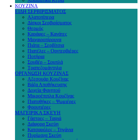
Αρωματικά Κεριά
ΚΟΥΖΙΝΑ
ΕΙΔΗ ΣΕΡΒΙΡΙΣΜΑΤΟΣ
Αλατοπίπερα
Δίσκοι Σερβιρίσματος
Θερμός
Καράφες – Κανάτες
Μαχαιροπίρουνα
Πιάτα – Σερβίτσια
Πιατέλες – Ορντερβιέρες
Ποτήρια
Σουβέρ – Σουπλά
Τραπεζομάντηλα
ΟΡΓΑΝΩΣΗ ΚΟΥΖΙΝΑΣ
Αξεσουάρ Κουζίνας
Βάζα Αποθήκευσης
Δοχεία Φαγητού
Μικροέπιπλα Κουζίνας
Πιατοθήκες – Ψωμιέρες
Φρουτιέρες
ΜΑΓΕΙΡΙΚΑ ΣΚΕΥΗ
Γάστρες – Ταψιά
Διάφορα Σκεύη
Κατσαρόλες – Τηγάνια
Πυρίμαχα Σκεύη