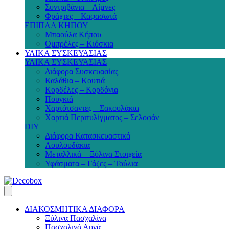
Συντριβάνια – Λίμνες
Φράχτες – Καφασωτά
ΕΠΙΠΛΑ ΚΗΠΟΥ
Μπαούλα Κήπου
Ομπρέλες – Κιόσκια
ΥΛΙΚΑ ΣΥΣΚΕΥΑΣΙΑΣ
ΥΛΙΚΑ ΣΥΣΚΕΥΑΣΙΑΣ
Διάφορα Συσκευασίας
Καλάθια – Κουτιά
Κορδέλες – Κορδόνια
Πουγκιά
Χαρτότσαντες – Σακουλάκια
Χαρτιά Περιτυλίγματος – Σελοφάν
DIY
Διάφορα Κατασκευαστικά
Λουλουδάκια
Μεταλλικά – Ξύλινα Στοιχεία
Υφάσματα – Γάζες – Τούλια
ΔΙΑΚΟΣΜΗΤΙΚΑ ΔΙΑΦΟΡΑ
Ξύλινα Πασχαλίνα
Πασχαλινά Αυγά