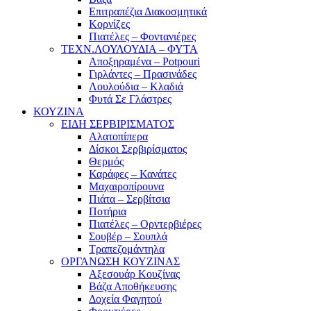
Επιτραπέζια Διακοσμητικά
Κορνίζες
Πιατέλες – Φοντανιέρες
ΤΕΧΝ.ΛΟΥΛΟΥΔΙΑ – ΦΥΤΑ
Αποξηραμένα – Potpouri
Γιρλάντες – Πρασινάδες
Λουλούδια – Κλαδιά
Φυτά Σε Γλάστρες
ΚΟΥΖΙΝΑ
ΕΙΔΗ ΣΕΡΒΙΡΙΣΜΑΤΟΣ
Αλατοπίπερα
Δίσκοι Σερβιρίσματος
Θερμός
Καράφες – Κανάτες
Μαχαιροπίρουνα
Πιάτα – Σερβίτσια
Ποτήρια
Πιατέλες – Ορντερβιέρες
Σουβέρ – Σουπλά
Τραπεζομάντηλα
ΟΡΓΑΝΩΣΗ ΚΟΥΖΙΝΑΣ
Αξεσουάρ Κουζίνας
Βάζα Αποθήκευσης
Δοχεία Φαγητού