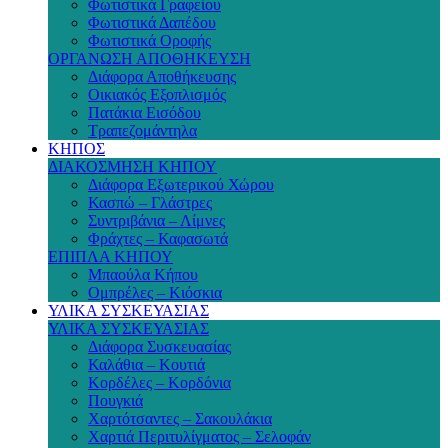
Φωτιστικά Γραφείου
Φωτιστικά Δαπέδου
Φωτιστικά Οροφής
ΟΡΓΑΝΩΣΗ ΑΠΟΘΗΚΕΥΣΗ
Διάφορα Αποθήκευσης
Οικιακός Εξοπλισμός
Πατάκια Εισόδου
Τραπεζομάντηλα
ΚΗΠΟΣ
ΔΙΑΚΟΣΜΗΣΗ ΚΗΠΟΥ
Διάφορα Εξωτερικού Χώρου
Κασπώ – Γλάστρες
Συντριβάνια – Λίμνες
Φράχτες – Καφασωτά
ΕΠΙΠΛΑ ΚΗΠΟΥ
Μπαούλα Κήπου
Ομπρέλες – Κιόσκια
ΥΛΙΚΑ ΣΥΣΚΕΥΑΣΙΑΣ
ΥΛΙΚΑ ΣΥΣΚΕΥΑΣΙΑΣ
Διάφορα Συσκευασίας
Καλάθια – Κουτιά
Κορδέλες – Κορδόνια
Πουγκιά
Χαρτότσαντες – Σακουλάκια
Χαρτιά Περιτυλίγματος – Σελοφάν