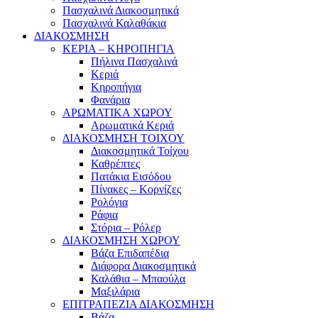
Πασχαλινά Διακοσμητικά
Πασχαλινά Καλαθάκια
ΔΙΑΚΟΣΜΗΣΗ
ΚΕΡΙΑ – ΚΗΡΟΠΗΓΙΑ
Πήλινα Πασχαλινά
Κεριά
Κηροπήγια
Φανάρια
ΑΡΩΜΑΤΙΚΑ ΧΩΡΟΥ
Αρωματικά Κεριά
ΔΙΑΚΟΣΜΗΣΗ ΤΟΙΧΟΥ
Διακοσμητικά Τοίχου
Καθρέπτες
Πατάκια Εισόδου
Πίνακες – Κορνίζες
Ρολόγια
Ράφια
Στόρια – Ρόλερ
ΔΙΑΚΟΣΜΗΣΗ ΧΩΡΟΥ
Βάζα Επιδαπέδια
Διάφορα Διακοσμητικά
Καλάθια – Μπαούλα
Μαξιλάρια
ΕΠΙΤΡΑΠΕΖΙΑ ΔΙΑΚΟΣΜΗΣΗ
Βάζα