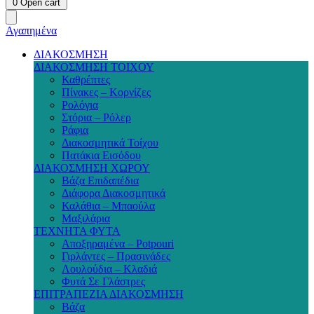
0
Open cart
Αγαπημένα
ΔΙΑΚΟΣΜΗΣΗ
ΔΙΑΚΟΣΜΗΣΗ ΤΟΙΧΟΥ
Καθρέπτες
Πίνακες – Κορνίζες
Ρολόγια
Στόρια – Ρόλερ
Ράφια
Διακοσμητικά Τοίχου
Πατάκια Εισόδου
ΔΙΑΚΟΣΜΗΣΗ ΧΩΡΟΥ
Βάζα Επιδαπέδια
Διάφορα Διακοσμητικά
Καλάθια – Μπαούλα
Μαξιλάρια
ΤΕΧΝΗΤΑ ΦΥΤΑ
Αποξηραμένα – Potpouri
Γιρλάντες – Πρασινάδες
Λουλούδια – Κλαδιά
Φυτά Σε Γλάστρες
ΕΠΙΤΡΑΠΕΖΙΑ ΔΙΑΚΟΣΜΗΣΗ
Βάζα