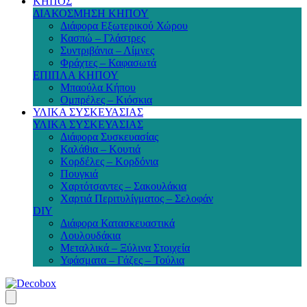
ΚΗΠΟΣ
ΔΙΑΚΟΣΜΗΣΗ ΚΗΠΟΥ
Διάφορα Εξωτερικού Χώρου
Κασπώ – Γλάστρες
Συντριβάνια – Λίμνες
Φράχτες – Καφασωτά
ΕΠΙΠΛΑ ΚΗΠΟΥ
Μπαούλα Κήπου
Ομπρέλες – Κιόσκια
ΥΛΙΚΑ ΣΥΣΚΕΥΑΣΙΑΣ
ΥΛΙΚΑ ΣΥΣΚΕΥΑΣΙΑΣ
Διάφορα Συσκευασίας
Καλάθια – Κουτιά
Κορδέλες – Κορδόνια
Πουγκιά
Χαρτότσαντες – Σακουλάκια
Χαρτιά Περιτυλίγματος – Σελοφάν
DIY
Διάφορα Κατασκευαστικά
Λουλουδάκια
Μεταλλικά – Ξύλινα Στοιχεία
Υφάσματα – Γάζες – Τούλια