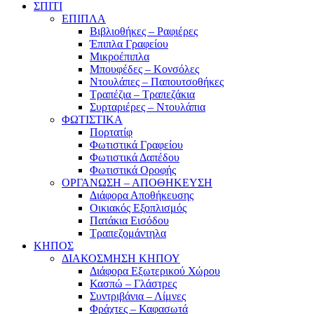
ΣΠΙΤΙ
ΕΠΙΠΛΑ
Βιβλιοθήκες – Ραφιέρες
Έπιπλα Γραφείου
Μικροέπιπλα
Μπουφέδες – Κονσόλες
Ντουλάπες – Παπουτσοθήκες
Τραπέζια – Τραπεζάκια
Συρταριέρες – Ντουλάπια
ΦΩΤΙΣΤΙΚΑ
Πορτατίφ
Φωτιστικά Γραφείου
Φωτιστικά Δαπέδου
Φωτιστικά Οροφής
ΟΡΓΑΝΩΣΗ – ΑΠΟΘΗΚΕΥΣΗ
Διάφορα Αποθήκευσης
Οικιακός Εξοπλισμός
Πατάκια Εισόδου
Τραπεζομάντηλα
ΚΗΠΟΣ
ΔΙΑΚΟΣΜΗΣΗ ΚΗΠΟΥ
Διάφορα Εξωτερικού Χώρου
Κασπώ – Γλάστρες
Συντριβάνια – Λίμνες
Φράχτες – Καφασωτά