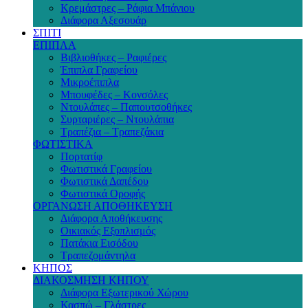
Κρεμάστρες – Ράφια Μπάνιου
Διάφορα Αξεσουάρ
ΣΠΙΤΙ
ΕΠΙΠΛΑ
Βιβλιοθήκες – Ραφιέρες
Έπιπλα Γραφείου
Μικροέπιπλα
Μπουφέδες – Κονσόλες
Ντουλάπες – Παπουτσοθήκες
Συρταριέρες – Ντουλάπια
Τραπέζια – Τραπεζάκια
ΦΩΤΙΣΤΙΚΑ
Πορτατίφ
Φωτιστικά Γραφείου
Φωτιστικά Δαπέδου
Φωτιστικά Οροφής
ΟΡΓΑΝΩΣΗ ΑΠΟΘΗΚΕΥΣΗ
Διάφορα Αποθήκευσης
Οικιακός Εξοπλισμός
Πατάκια Εισόδου
Τραπεζομάντηλα
ΚΗΠΟΣ
ΔΙΑΚΟΣΜΗΣΗ ΚΗΠΟΥ
Διάφορα Εξωτερικού Χώρου
Κασπώ – Γλάστρες