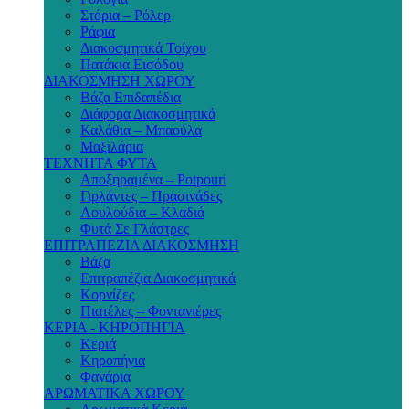
Στόρια – Ρόλερ
Ράφια
Διακοσμητικά Τοίχου
Πατάκια Εισόδου
ΔΙΑΚΟΣΜΗΣΗ ΧΩΡΟΥ
Βάζα Επιδαπέδια
Διάφορα Διακοσμητικά
Καλάθια – Μπαούλα
Μαξιλάρια
ΤΕΧΝΗΤΑ ΦΥΤΑ
Αποξηραμένα – Potpouri
Γιρλάντες – Πρασινάδες
Λουλούδια – Κλαδιά
Φυτά Σε Γλάστρες
ΕΠΙΤΡΑΠΕΖΙΑ ΔΙΑΚΟΣΜΗΣΗ
Βάζα
Επιτραπέζια Διακοσμητικά
Κορνίζες
Πιατέλες – Φοντανιέρες
ΚΕΡΙΑ - ΚΗΡΟΠΗΓΙΑ
Κεριά
Κηροπήγια
Φανάρια
ΑΡΩΜΑΤΙΚΑ ΧΩΡΟΥ