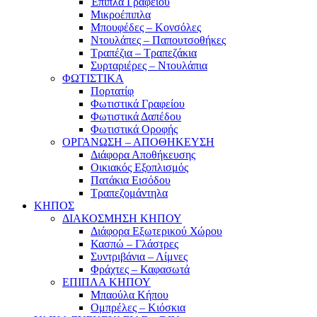
Έπιπλα Γραφείου
Μικροέπιπλα
Μπουφέδες – Κονσόλες
Ντουλάπες – Παπουτσοθήκες
Τραπέζια – Τραπεζάκια
Συρταριέρες – Ντουλάπια
ΦΩΤΙΣΤΙΚΑ
Πορτατίφ
Φωτιστικά Γραφείου
Φωτιστικά Δαπέδου
Φωτιστικά Οροφής
ΟΡΓΑΝΩΣΗ – ΑΠΟΘΗΚΕΥΣΗ
Διάφορα Αποθήκευσης
Οικιακός Εξοπλισμός
Πατάκια Εισόδου
Τραπεζομάντηλα
ΚΗΠΟΣ
ΔΙΑΚΟΣΜΗΣΗ ΚΗΠΟΥ
Διάφορα Εξωτερικού Χώρου
Κασπώ – Γλάστρες
Συντριβάνια – Λίμνες
Φράχτες – Καφασωτά
ΕΠΙΠΛΑ ΚΗΠΟΥ
Μπαούλα Κήπου
Ομπρέλες – Κιόσκια