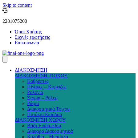
Skip to content
2281075200
Όροι Χρήσης
Συχνές ερωτήσεις
Επικοινωνία
ΔΙΑΚΟΣΜΗΣΗ
ΔΙΑΚΟΣΜΗΣΗ ΤΟΙΧΟΥ
Καθρέπτες
Πίνακες – Κορνίζες
Ρολόγια
Στόρια – Ρόλερ
Ράφια
Διακοσμητικά Τοίχου
Πατάκια Εισόδου
ΔΙΑΚΟΣΜΗΣΗ ΧΩΡΟΥ
Βάζα Επιδαπέδια
Διάφορα Διακοσμητικά
Καλάθια – Μπαούλα