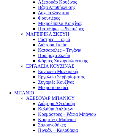
Αξεσουάρ Κουζίνας
Βάζα Αποθήκευσης
Δοχεία Φαγητού
Φρουτιέρες
Μικροέπιπλα Κουζίνας
Πιατοθήκες – Ψωμιέρες
ΜΑΓΕΙΡΙΚΑ ΣΚΕΥΗ
Γάστρες – Ταψιά
Διάφορα Σκεύη
Κατσαρόλες – Τηγάνια
Πυρίμαχα Σκεύη
Φόρμες Ζαχαροπλαστικής
ΕΡΓΑΛΕΙΑ ΚΟΥΖΙΝΑΣ
Εργαλεία Μαγειρικής
Εργαλεία Σερβιρίσματος
Ζυγαριές Κουζίνας
Μικροσυσκευές
ΜΠΑΝΙΟ
ΑΞΕΣΟΥΑΡ ΜΠΑΝΙΟΥ
Διάφορα Αξεσουάρ
Καλάθια Απλύτων
Κρεμάστρες – Ράφια Μπάνιου
Κουρτίνες Μπάνιου
Σαπουνοθήκες
Πιγκάλ – Καλαθάκια