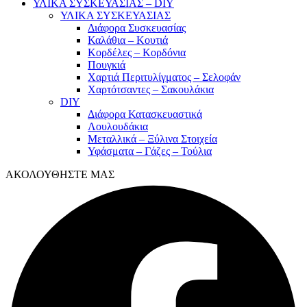
ΥΛΙΚΑ ΣΥΣΚΕΥΑΣΙΑΣ – DIY
ΥΛΙΚΑ ΣΥΣΚΕΥΑΣΙΑΣ
Διάφορα Συσκευασίας
Καλάθια – Κουτιά
Κορδέλες – Κορδόνια
Πουγκιά
Χαρτιά Περιτυλίγματος – Σελοφάν
Χαρτότσαντες – Σακουλάκια
DIY
Διάφορα Κατασκευαστικά
Λουλουδάκια
Μεταλλικά – Ξύλινα Στοιχεία
Υφάσματα – Γάζες – Τούλια
ΑΚΟΛΟΥΘΗΣΤΕ ΜΑΣ