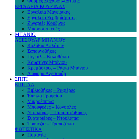
Φόρμες Ζαχαροπλαστικής
ΕΡΓΑΛΕΙΑ ΚΟΥΖΙΝΑΣ
Εργαλεία Μαγειρικής
Εργαλεία Σερβιρίσματος
Ζυγαριές Κουζίνας
Μικροσυσκευές
ΜΠΑΝΙΟ
ΑΞΕΣΟΥΑΡ ΜΠΑΝΙΟΥ
Καλάθια Απλύτων
Σαπουνοθήκες
Πιγκάλ – Καλαθάκια
Κουρτίνες Μπάνιου
Κρεμάστρες – Ράφια Μπάνιου
Διάφορα Αξεσουάρ
ΣΠΙΤΙ
ΕΠΙΠΛΑ
Βιβλιοθήκες – Ραφιέρες
Έπιπλα Γραφείου
Μικροέπιπλα
Μπουφέδες – Κονσόλες
Ντουλάπες – Παπουτσοθήκες
Συρταριέρες – Ντουλάπια
Τραπέζια – Τραπεζάκια
ΦΩΤΙΣΤΙΚΑ
Πορτατίφ