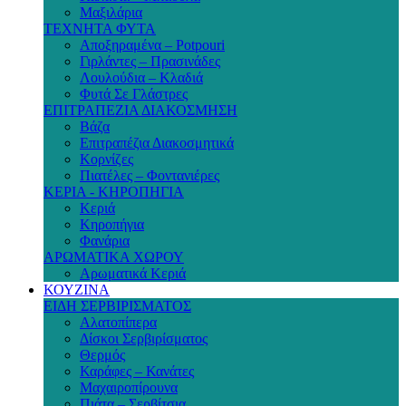
Μαξιλάρια
ΤΕΧΝΗΤΑ ΦΥΤΑ
Αποξηραμένα – Potpouri
Γιρλάντες – Πρασινάδες
Λουλούδια – Κλαδιά
Φυτά Σε Γλάστρες
ΕΠΙΤΡΑΠΕΖΙΑ ΔΙΑΚΟΣΜΗΣΗ
Βάζα
Επιτραπέζια Διακοσμητικά
Κορνίζες
Πιατέλες – Φοντανιέρες
ΚΕΡΙΑ - ΚΗΡΟΠΗΓΙΑ
Κεριά
Κηροπήγια
Φανάρια
ΑΡΩΜΑΤΙΚΑ ΧΩΡΟΥ
Αρωματικά Κεριά
ΚΟΥΖΙΝΑ
ΕΙΔΗ ΣΕΡΒΙΡΙΣΜΑΤΟΣ
Αλατοπίπερα
Δίσκοι Σερβιρίσματος
Θερμός
Καράφες – Κανάτες
Μαχαιροπίρουνα
Πιάτα – Σερβίτσια