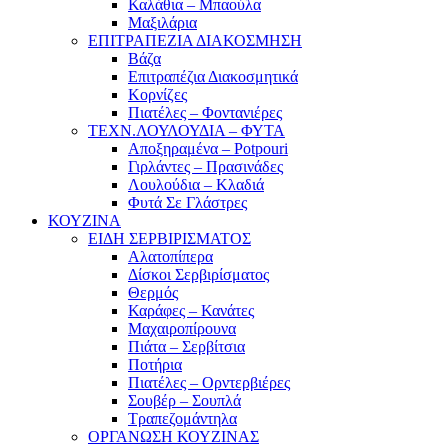
Καλάθια – Μπαούλα
Μαξιλάρια
ΕΠΙΤΡΑΠΕΖΙΑ ΔΙΑΚΟΣΜΗΣΗ
Βάζα
Επιτραπέζια Διακοσμητικά
Κορνίζες
Πιατέλες – Φοντανιέρες
ΤΕΧΝ.ΛΟΥΛΟΥΔΙΑ – ΦΥΤΑ
Αποξηραμένα – Potpouri
Γιρλάντες – Πρασινάδες
Λουλούδια – Κλαδιά
Φυτά Σε Γλάστρες
ΚΟΥΖΙΝΑ
ΕΙΔΗ ΣΕΡΒΙΡΙΣΜΑΤΟΣ
Αλατοπίπερα
Δίσκοι Σερβιρίσματος
Θερμός
Καράφες – Κανάτες
Μαχαιροπίρουνα
Πιάτα – Σερβίτσια
Ποτήρια
Πιατέλες – Ορντερβιέρες
Σουβέρ – Σουπλά
Τραπεζομάντηλα
ΟΡΓΑΝΩΣΗ ΚΟΥΖΙΝΑΣ