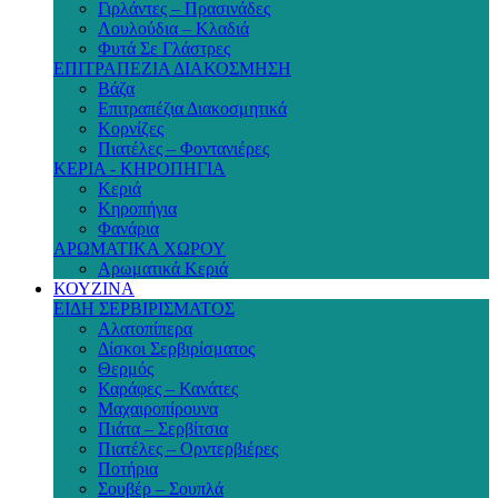
Γιρλάντες – Πρασινάδες
Λουλούδια – Κλαδιά
Φυτά Σε Γλάστρες
ΕΠΙΤΡΑΠΕΖΙΑ ΔΙΑΚΟΣΜΗΣΗ
Βάζα
Επιτραπέζια Διακοσμητικά
Κορνίζες
Πιατέλες – Φοντανιέρες
ΚΕΡΙΑ - ΚΗΡΟΠΗΓΙΑ
Κεριά
Κηροπήγια
Φανάρια
ΑΡΩΜΑΤΙΚΑ ΧΩΡΟΥ
Αρωματικά Κεριά
ΚΟΥΖΙΝΑ
ΕΙΔΗ ΣΕΡΒΙΡΙΣΜΑΤΟΣ
Αλατοπίπερα
Δίσκοι Σερβιρίσματος
Θερμός
Καράφες – Κανάτες
Μαχαιροπίρουνα
Πιάτα – Σερβίτσια
Πιατέλες – Ορντερβιέρες
Ποτήρια
Σουβέρ – Σουπλά