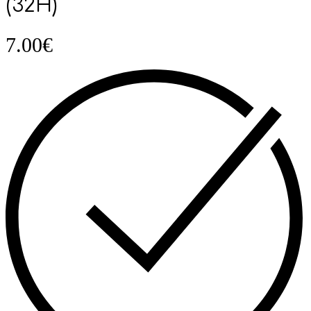
(32Η)
7.00
€