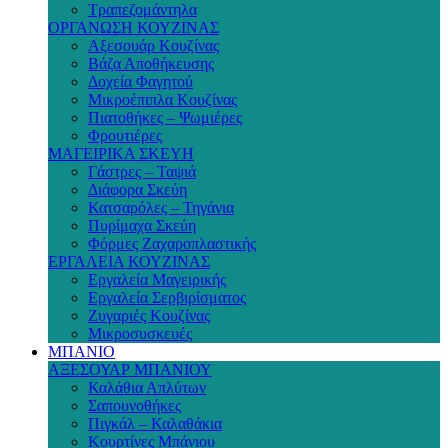
Τραπεζομάντηλα
ΟΡΓΑΝΩΣΗ ΚΟΥΖΙΝΑΣ
Αξεσουάρ Κουζίνας
Βάζα Αποθήκευσης
Δοχεία Φαγητού
Μικροέπιπλα Κουζίνας
Πιατοθήκες – Ψωμιέρες
Φρουτιέρες
ΜΑΓΕΙΡΙΚΑ ΣΚΕΥΗ
Γάστρες – Ταψιά
Διάφορα Σκεύη
Κατσαρόλες – Τηγάνια
Πυρίμαχα Σκεύη
Φόρμες Ζαχαροπλαστικής
ΕΡΓΑΛΕΙΑ ΚΟΥΖΙΝΑΣ
Εργαλεία Μαγειρικής
Εργαλεία Σερβιρίσματος
Ζυγαριές Κουζίνας
Μικροσυσκευές
ΜΠΑΝΙΟ
ΑΞΕΣΟΥΑΡ ΜΠΑΝΙΟΥ
Καλάθια Απλύτων
Σαπουνοθήκες
Πιγκάλ – Καλαθάκια
Κουρτίνες Μπάνιου