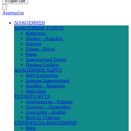
0
Open cart
Αγαπημένα
ΔΙΑΚΟΣΜΗΣΗ
ΔΙΑΚΟΣΜΗΣΗ ΤΟΙΧΟΥ
Καθρέπτες
Πίνακες – Κορνίζες
Ρολόγια
Στόρια – Ρόλερ
Ράφια
Διακοσμητικά Τοίχου
Πατάκια Εισόδου
ΔΙΑΚΟΣΜΗΣΗ ΧΩΡΟΥ
Βάζα Επιδαπέδια
Διάφορα Διακοσμητικά
Καλάθια – Μπαούλα
Μαξιλάρια
ΤΕΧΝΗΤΑ ΦΥΤΑ
Αποξηραμένα – Potpouri
Γιρλάντες – Πρασινάδες
Λουλούδια – Κλαδιά
Φυτά Σε Γλάστρες
ΕΠΙΤΡΑΠΕΖΙΑ ΔΙΑΚΟΣΜΗΣΗ
Βάζα