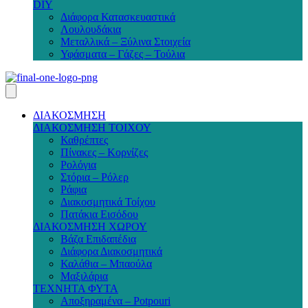
DIY
Διάφορα Κατασκευαστικά
Λουλουδάκια
Μεταλλικά – Ξύλινα Στοιχεία
Υφάσματα – Γάζες – Τούλια
ΔΙΑΚΟΣΜΗΣΗ
ΔΙΑΚΟΣΜΗΣΗ ΤΟΙΧΟΥ
Καθρέπτες
Πίνακες – Κορνίζες
Ρολόγια
Στόρια – Ρόλερ
Ράφια
Διακοσμητικά Τοίχου
Πατάκια Εισόδου
ΔΙΑΚΟΣΜΗΣΗ ΧΩΡΟΥ
Βάζα Επιδαπέδια
Διάφορα Διακοσμητικά
Καλάθια – Μπαούλα
Μαξιλάρια
ΤΕΧΝΗΤΑ ΦΥΤΑ
Αποξηραμένα – Potpouri