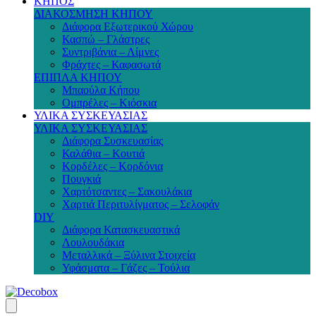
ΚΗΠΟΣ
ΔΙΑΚΟΣΜΗΣΗ ΚΗΠΟΥ
Διάφορα Εξωτερικού Χώρου
Κασπώ – Γλάστρες
Συντριβάνια – Λίμνες
Φράχτες – Καφασωτά
ΕΠΙΠΛΑ ΚΗΠΟΥ
Μπαούλα Κήπου
Ομπρέλες – Κιόσκια
ΥΛΙΚΑ ΣΥΣΚΕΥΑΣΙΑΣ
ΥΛΙΚΑ ΣΥΣΚΕΥΑΣΙΑΣ
Διάφορα Συσκευασίας
Καλάθια – Κουτιά
Κορδέλες – Κορδόνια
Πουγκιά
Χαρτότσαντες – Σακουλάκια
Χαρτιά Περιτυλίγματος – Σελοφάν
DIY
Διάφορα Κατασκευαστικά
Λουλουδάκια
Μεταλλικά – Ξύλινα Στοιχεία
Υφάσματα – Γάζες – Τούλια