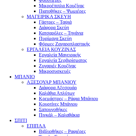
Φρουτιέρες
Μικροέπιπλα Κουζίνας
Πιατοθήκες – Ψωμιέρες
ΜΑΓΕΙΡΙΚΑ ΣΚΕΥΗ
Γάστρες – Ταψιά
Διάφορα Σκεύη
Κατσαρόλες – Τηγάνια
Πυρίμαχα Σκεύη
Φόρμες Ζαχαροπλαστικής
ΕΡΓΑΛΕΙΑ ΚΟΥΖΙΝΑΣ
Εργαλεία Μαγειρικής
Εργαλεία Σερβιρίσματος
Ζυγαριές Κουζίνας
Μικροσυσκευές
ΜΠΑΝΙΟ
ΑΞΕΣΟΥΑΡ ΜΠΑΝΙΟΥ
Διάφορα Αξεσουάρ
Καλάθια Απλύτων
Κρεμάστρες – Ράφια Μπάνιου
Κουρτίνες Μπάνιου
Σαπουνοθήκες
Πιγκάλ – Καλαθάκια
ΣΠΙΤΙ
ΕΠΙΠΛΑ
Βιβλιοθήκες – Ραφιέρες