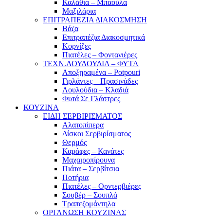
Καλάθια – Μπαούλα
Μαξιλάρια
ΕΠΙΤΡΑΠΕΖΙΑ ΔΙΑΚΟΣΜΗΣΗ
Βάζα
Επιτραπέζια Διακοσμητικά
Κορνίζες
Πιατέλες – Φοντανιέρες
ΤΕΧΝ.ΛΟΥΛΟΥΔΙΑ – ΦΥΤΑ
Αποξηραμένα – Potpouri
Γιρλάντες – Πρασινάδες
Λουλούδια – Κλαδιά
Φυτά Σε Γλάστρες
ΚΟΥΖΙΝΑ
ΕΙΔΗ ΣΕΡΒΙΡΙΣΜΑΤΟΣ
Αλατοπίπερα
Δίσκοι Σερβιρίσματος
Θερμός
Καράφες – Κανάτες
Μαχαιροπίρουνα
Πιάτα – Σερβίτσια
Ποτήρια
Πιατέλες – Ορντερβιέρες
Σουβέρ – Σουπλά
Τραπεζομάντηλα
ΟΡΓΑΝΩΣΗ ΚΟΥΖΙΝΑΣ