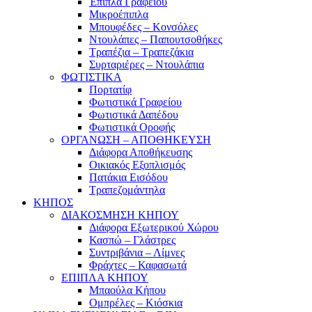
Έπιπλα Γραφείου
Μικροέπιπλα
Μπουφέδες – Κονσόλες
Ντουλάπες – Παπουτσοθήκες
Τραπέζια – Τραπεζάκια
Συρταριέρες – Ντουλάπια
ΦΩΤΙΣΤΙΚΑ
Πορτατίφ
Φωτιστικά Γραφείου
Φωτιστικά Δαπέδου
Φωτιστικά Οροφής
ΟΡΓΑΝΩΣΗ – ΑΠΟΘΗΚΕΥΣΗ
Διάφορα Αποθήκευσης
Οικιακός Εξοπλισμός
Πατάκια Εισόδου
Τραπεζομάντηλα
ΚΗΠΟΣ
ΔΙΑΚΟΣΜΗΣΗ ΚΗΠΟΥ
Διάφορα Εξωτερικού Χώρου
Κασπώ – Γλάστρες
Συντριβάνια – Λίμνες
Φράχτες – Καφασωτά
ΕΠΙΠΛΑ ΚΗΠΟΥ
Μπαούλα Κήπου
Ομπρέλες – Κιόσκια