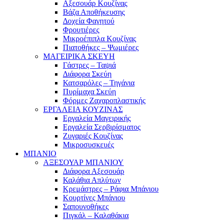
Αξεσουάρ Κουζίνας
Βάζα Αποθήκευσης
Δοχεία Φαγητού
Φρουτιέρες
Μικροέπιπλα Κουζίνας
Πιατοθήκες – Ψωμιέρες
ΜΑΓΕΙΡΙΚΑ ΣΚΕΥΗ
Γάστρες – Ταψιά
Διάφορα Σκεύη
Κατσαρόλες – Τηγάνια
Πυρίμαχα Σκεύη
Φόρμες Ζαχαροπλαστικής
ΕΡΓΑΛΕΙΑ ΚΟΥΖΙΝΑΣ
Εργαλεία Μαγειρικής
Εργαλεία Σερβιρίσματος
Ζυγαριές Κουζίνας
Μικροσυσκευές
ΜΠΑΝΙΟ
ΑΞΕΣΟΥΑΡ ΜΠΑΝΙΟΥ
Διάφορα Αξεσουάρ
Καλάθια Απλύτων
Κρεμάστρες – Ράφια Μπάνιου
Κουρτίνες Μπάνιου
Σαπουνοθήκες
Πιγκάλ – Καλαθάκια