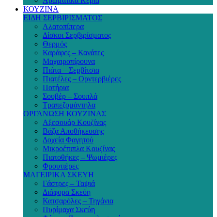
Αρωματικά Κεριά
ΚΟΥΖΙΝΑ
ΕΙΔΗ ΣΕΡΒΙΡΙΣΜΑΤΟΣ
Αλατοπίπερα
Δίσκοι Σερβιρίσματος
Θερμός
Καράφες – Κανάτες
Μαχαιροπίρουνα
Πιάτα – Σερβίτσια
Πιατέλες – Ορντερβιέρες
Ποτήρια
Σουβέρ – Σουπλά
Τραπεζομάντηλα
ΟΡΓΑΝΩΣΗ ΚΟΥΖΙΝΑΣ
Αξεσουάρ Κουζίνας
Βάζα Αποθήκευσης
Δοχεία Φαγητού
Μικροέπιπλα Κουζίνας
Πιατοθήκες – Ψωμιέρες
Φρουτιέρες
ΜΑΓΕΙΡΙΚΑ ΣΚΕΥΗ
Γάστρες – Ταψιά
Διάφορα Σκεύη
Κατσαρόλες – Τηγάνια
Πυρίμαχα Σκεύη