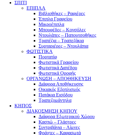
ΣΠΙΤΙ
ΕΠΙΠΛΑ
Βιβλιοθήκες – Ραφιέρες
Έπιπλα Γραφείου
Μικροέπιπλα
Μπουφέδες – Κονσόλες
Ντουλάπες – Παπουτσοθήκες
Τραπέζια – Τραπεζάκια
Συρταριέρες – Ντουλάπια
ΦΩΤΙΣΤΙΚΑ
Πορτατίφ
Φωτιστικά Γραφείου
Φωτιστικά Δαπέδου
Φωτιστικά Οροφής
ΟΡΓΑΝΩΣΗ – ΑΠΟΘΗΚΕΥΣΗ
Διάφορα Αποθήκευσης
Οικιακός Εξοπλισμός
Πατάκια Εισόδου
Τραπεζομάντηλα
ΚΗΠΟΣ
ΔΙΑΚΟΣΜΗΣΗ ΚΗΠΟΥ
Διάφορα Εξωτερικού Χώρου
Κασπώ – Γλάστρες
Συντριβάνια – Λίμνες
Φράχτες – Καφασωτά