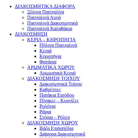
ΔΙΑΚΟΣΜΗΤΙΚΑ ΔΙΑΦΟΡΑ
Ξύλινα Πασχαλίνα
Πασχαλινά Αυγά
Πασχαλινά Διακοσμητικά
Πασχαλινά Καλαθάκια
ΔΙΑΚΟΣΜΗΣΗ
ΚΕΡΙΑ – ΚΗΡΟΠΗΓΙΑ
Πήλινα Πασχαλινά
Κεριά
Κηροπήγια
Φανάρια
ΑΡΩΜΑΤΙΚΑ ΧΩΡΟΥ
Αρωματικά Κεριά
ΔΙΑΚΟΣΜΗΣΗ ΤΟΙΧΟΥ
Διακοσμητικά Τοίχου
Καθρέπτες
Πατάκια Εισόδου
Πίνακες – Κορνίζες
Ρολόγια
Ράφια
Στόρια – Ρόλερ
ΔΙΑΚΟΣΜΗΣΗ ΧΩΡΟΥ
Βάζα Επιδαπέδια
Διάφορα Διακοσμητικά