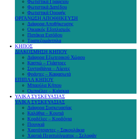
Φωτιστικά Γραφείου
Φωτιστικά Δαπέδου
Φωτιστικά Οροφής
ΟΡΓΑΝΩΣΗ ΑΠΟΘΗΚΕΥΣΗ
Διάφορα Αποθήκευσης
Οικιακός Εξοπλισμός
Πατάκια Εισόδου
Τραπεζομάντηλα
ΚΗΠΟΣ
ΔΙΑΚΟΣΜΗΣΗ ΚΗΠΟΥ
Διάφορα Εξωτερικού Χώρου
Κασπώ – Γλάστρες
Συντριβάνια – Λίμνες
Φράχτες – Καφασωτά
ΕΠΙΠΛΑ ΚΗΠΟΥ
Μπαούλα Κήπου
Ομπρέλες – Κιόσκια
ΥΛΙΚΑ ΣΥΣΚΕΥΑΣΙΑΣ
ΥΛΙΚΑ ΣΥΣΚΕΥΑΣΙΑΣ
Διάφορα Συσκευασίας
Καλάθια – Κουτιά
Κορδέλες – Κορδόνια
Πουγκιά
Χαρτότσαντες – Σακουλάκια
Χαρτιά Περιτυλίγματος – Σελοφάν