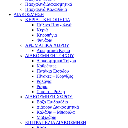
Πασχαλινά Διακοσμητικά
Πασχαλινά Καλαθάκια
ΔΙΑΚΟΣΜΗΣΗ
ΚΕΡΙΑ – ΚΗΡΟΠΗΓΙΑ
Πήλινα Πασχαλινά
Κεριά
Κηροπήγια
Φανάρια
ΑΡΩΜΑΤΙΚΑ ΧΩΡΟΥ
Αρωματικά Κεριά
ΔΙΑΚΟΣΜΗΣΗ ΤΟΙΧΟΥ
Διακοσμητικά Τοίχου
Καθρέπτες
Πατάκια Εισόδου
Πίνακες – Κορνίζες
Ρολόγια
Ράφια
Στόρια – Ρόλερ
ΔΙΑΚΟΣΜΗΣΗ ΧΩΡΟΥ
Βάζα Επιδαπέδια
Διάφορα Διακοσμητικά
Καλάθια – Μπαούλα
Μαξιλάρια
ΕΠΙΤΡΑΠΕΖΙΑ ΔΙΑΚΟΣΜΗΣΗ
Βάζα