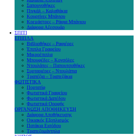
Σαπουνοθήκες
Πιγκάλ – Καλαθάκια
Κουρτίνες Μπάνιου
Κρεμάστρες – Ράφια Μπάνιου
Διάφορα Αξεσουάρ
ΣΠΙΤΙ
ΕΠΙΠΛΑ
Βιβλιοθήκες – Ραφιέρες
Έπιπλα Γραφείου
Μικροέπιπλα
Μπουφέδες – Κονσόλες
Ντουλάπες – Παπουτσοθήκες
Συρταριέρες – Ντουλάπια
Τραπέζια – Τραπεζάκια
ΦΩΤΙΣΤΙΚΑ
Πορτατίφ
Φωτιστικά Γραφείου
Φωτιστικά Δαπέδου
Φωτιστικά Οροφής
ΟΡΓΑΝΩΣΗ ΑΠΟΘΗΚΕΥΣΗ
Διάφορα Αποθήκευσης
Οικιακός Εξοπλισμός
Πατάκια Εισόδου
Τραπεζομάντηλα