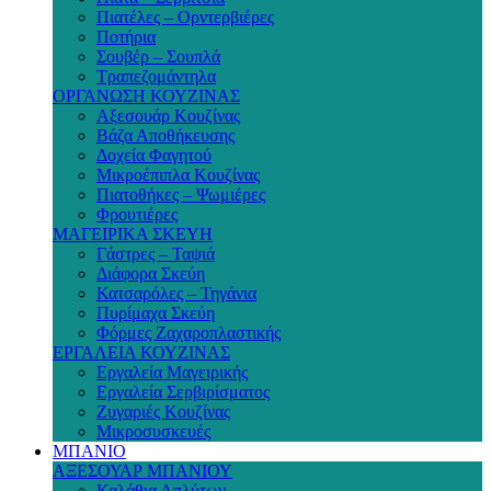
Πιατέλες – Ορντερβιέρες
Ποτήρια
Σουβέρ – Σουπλά
Τραπεζομάντηλα
ΟΡΓΑΝΩΣΗ ΚΟΥΖΙΝΑΣ
Αξεσουάρ Κουζίνας
Βάζα Αποθήκευσης
Δοχεία Φαγητού
Μικροέπιπλα Κουζίνας
Πιατοθήκες – Ψωμιέρες
Φρουτιέρες
ΜΑΓΕΙΡΙΚΑ ΣΚΕΥΗ
Γάστρες – Ταψιά
Διάφορα Σκεύη
Κατσαρόλες – Τηγάνια
Πυρίμαχα Σκεύη
Φόρμες Ζαχαροπλαστικής
ΕΡΓΑΛΕΙΑ ΚΟΥΖΙΝΑΣ
Εργαλεία Μαγειρικής
Εργαλεία Σερβιρίσματος
Ζυγαριές Κουζίνας
Μικροσυσκευές
ΜΠΑΝΙΟ
ΑΞΕΣΟΥΑΡ ΜΠΑΝΙΟΥ
Καλάθια Απλύτων