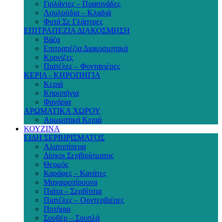
Γιρλάντες – Πρασινάδες
Λουλούδια – Κλαδιά
Φυτά Σε Γλάστρες
ΕΠΙΤΡΑΠΕΖΙΑ ΔΙΑΚΟΣΜΗΣΗ
Βάζα
Επιτραπέζια Διακοσμητικά
Κορνίζες
Πιατέλες – Φοντανιέρες
ΚΕΡΙΑ - ΚΗΡΟΠΗΓΙΑ
Κεριά
Κηροπήγια
Φανάρια
ΑΡΩΜΑΤΙΚΑ ΧΩΡΟΥ
Αρωματικά Κεριά
ΚΟΥΖΙΝΑ
ΕΙΔΗ ΣΕΡΒΙΡΙΣΜΑΤΟΣ
Αλατοπίπερα
Δίσκοι Σερβιρίσματος
Θερμός
Καράφες – Κανάτες
Μαχαιροπίρουνα
Πιάτα – Σερβίτσια
Πιατέλες – Ορντερβιέρες
Ποτήρια
Σουβέρ – Σουπλά