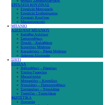
Φόρμες Ζαχαροπλαστικής
ΕΡΓΑΛΕΙΑ ΚΟΥΖΙΝΑΣ
Εργαλεία Μαγειρικής
Εργαλεία Σερβιρίσματος
Ζυγαριές Κουζίνας
Μικροσυσκευές
ΜΠΑΝΙΟ
ΑΞΕΣΟΥΑΡ ΜΠΑΝΙΟΥ
Καλάθια Απλύτων
Σαπουνοθήκες
Πιγκάλ – Καλαθάκια
Κουρτίνες Μπάνιου
Κρεμάστρες – Ράφια Μπάνιου
Διάφορα Αξεσουάρ
ΣΠΙΤΙ
ΕΠΙΠΛΑ
Βιβλιοθήκες – Ραφιέρες
Έπιπλα Γραφείου
Μικροέπιπλα
Μπουφέδες – Κονσόλες
Ντουλάπες – Παπουτσοθήκες
Συρταριέρες – Ντουλάπια
Τραπέζια – Τραπεζάκια
ΦΩΤΙΣΤΙΚΑ
Πορτατίφ