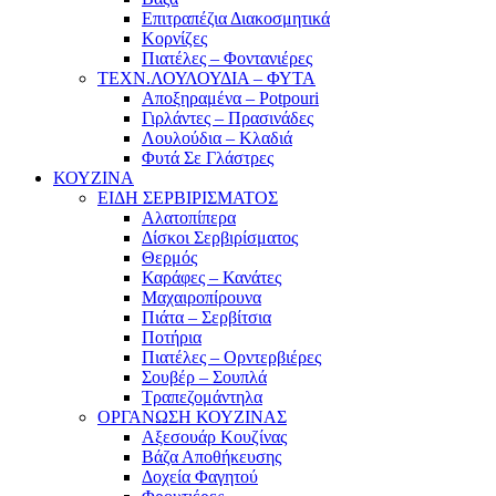
Επιτραπέζια Διακοσμητικά
Κορνίζες
Πιατέλες – Φοντανιέρες
ΤΕΧΝ.ΛΟΥΛΟΥΔΙΑ – ΦΥΤΑ
Αποξηραμένα – Potpouri
Γιρλάντες – Πρασινάδες
Λουλούδια – Κλαδιά
Φυτά Σε Γλάστρες
ΚΟΥΖΙΝΑ
ΕΙΔΗ ΣΕΡΒΙΡΙΣΜΑΤΟΣ
Αλατοπίπερα
Δίσκοι Σερβιρίσματος
Θερμός
Καράφες – Κανάτες
Μαχαιροπίρουνα
Πιάτα – Σερβίτσια
Ποτήρια
Πιατέλες – Ορντερβιέρες
Σουβέρ – Σουπλά
Τραπεζομάντηλα
ΟΡΓΑΝΩΣΗ ΚΟΥΖΙΝΑΣ
Αξεσουάρ Κουζίνας
Βάζα Αποθήκευσης
Δοχεία Φαγητού