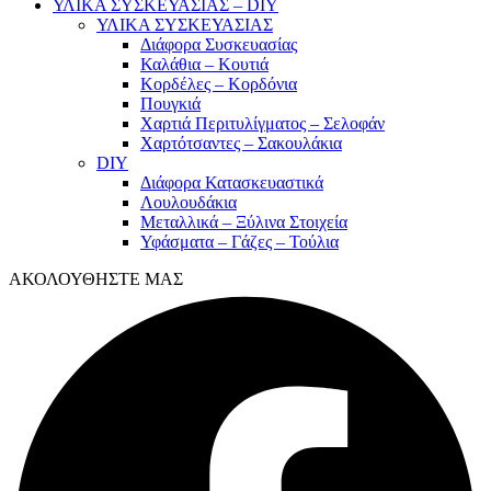
ΥΛΙΚΑ ΣΥΣΚΕΥΑΣΙΑΣ – DIY
ΥΛΙΚΑ ΣΥΣΚΕΥΑΣΙΑΣ
Διάφορα Συσκευασίας
Καλάθια – Κουτιά
Κορδέλες – Κορδόνια
Πουγκιά
Χαρτιά Περιτυλίγματος – Σελοφάν
Χαρτότσαντες – Σακουλάκια
DIY
Διάφορα Κατασκευαστικά
Λουλουδάκια
Μεταλλικά – Ξύλινα Στοιχεία
Υφάσματα – Γάζες – Τούλια
ΑΚΟΛΟΥΘΗΣΤΕ ΜΑΣ