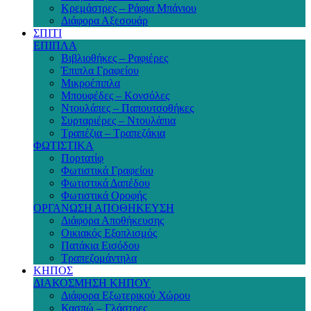
Κρεμάστρες – Ράφια Μπάνιου
Διάφορα Αξεσουάρ
ΣΠΙΤΙ
ΕΠΙΠΛΑ
Βιβλιοθήκες – Ραφιέρες
Έπιπλα Γραφείου
Μικροέπιπλα
Μπουφέδες – Κονσόλες
Ντουλάπες – Παπουτσοθήκες
Συρταριέρες – Ντουλάπια
Τραπέζια – Τραπεζάκια
ΦΩΤΙΣΤΙΚΑ
Πορτατίφ
Φωτιστικά Γραφείου
Φωτιστικά Δαπέδου
Φωτιστικά Οροφής
ΟΡΓΑΝΩΣΗ ΑΠΟΘΗΚΕΥΣΗ
Διάφορα Αποθήκευσης
Οικιακός Εξοπλισμός
Πατάκια Εισόδου
Τραπεζομάντηλα
ΚΗΠΟΣ
ΔΙΑΚΟΣΜΗΣΗ ΚΗΠΟΥ
Διάφορα Εξωτερικού Χώρου
Κασπώ – Γλάστρες