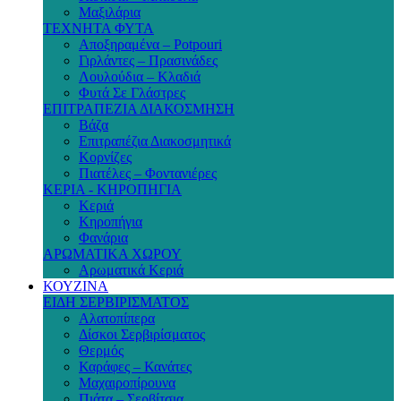
Μαξιλάρια
ΤΕΧΝΗΤΑ ΦΥΤΑ
Αποξηραμένα – Potpouri
Γιρλάντες – Πρασινάδες
Λουλούδια – Κλαδιά
Φυτά Σε Γλάστρες
ΕΠΙΤΡΑΠΕΖΙΑ ΔΙΑΚΟΣΜΗΣΗ
Βάζα
Επιτραπέζια Διακοσμητικά
Κορνίζες
Πιατέλες – Φοντανιέρες
ΚΕΡΙΑ - ΚΗΡΟΠΗΓΙΑ
Κεριά
Κηροπήγια
Φανάρια
ΑΡΩΜΑΤΙΚΑ ΧΩΡΟΥ
Αρωματικά Κεριά
ΚΟΥΖΙΝΑ
ΕΙΔΗ ΣΕΡΒΙΡΙΣΜΑΤΟΣ
Αλατοπίπερα
Δίσκοι Σερβιρίσματος
Θερμός
Καράφες – Κανάτες
Μαχαιροπίρουνα
Πιάτα – Σερβίτσια