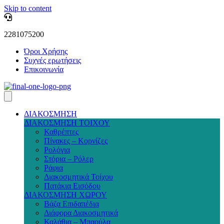
Skip to content
2281075200
Όροι Χρήσης
Συχνές ερωτήσεις
Επικοινωνία
ΔΙΑΚΟΣΜΗΣΗ
ΔΙΑΚΟΣΜΗΣΗ ΤΟΙΧΟΥ
Καθρέπτες
Πίνακες – Κορνίζες
Ρολόγια
Στόρια – Ρόλερ
Ράφια
Διακοσμητικά Τοίχου
Πατάκια Εισόδου
ΔΙΑΚΟΣΜΗΣΗ ΧΩΡΟΥ
Βάζα Επιδαπέδια
Διάφορα Διακοσμητικά
Καλάθια – Μπαούλα