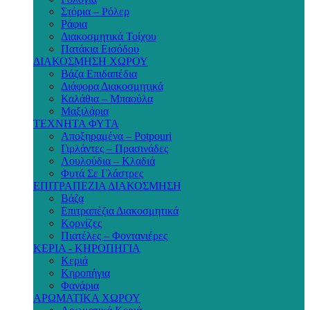
Στόρια – Ρόλερ
Ράφια
Διακοσμητικά Τοίχου
Πατάκια Εισόδου
ΔΙΑΚΟΣΜΗΣΗ ΧΩΡΟΥ
Βάζα Επιδαπέδια
Διάφορα Διακοσμητικά
Καλάθια – Μπαούλα
Μαξιλάρια
ΤΕΧΝΗΤΑ ΦΥΤΑ
Αποξηραμένα – Potpouri
Γιρλάντες – Πρασινάδες
Λουλούδια – Κλαδιά
Φυτά Σε Γλάστρες
ΕΠΙΤΡΑΠΕΖΙΑ ΔΙΑΚΟΣΜΗΣΗ
Βάζα
Επιτραπέζια Διακοσμητικά
Κορνίζες
Πιατέλες – Φοντανιέρες
ΚΕΡΙΑ - ΚΗΡΟΠΗΓΙΑ
Κεριά
Κηροπήγια
Φανάρια
ΑΡΩΜΑΤΙΚΑ ΧΩΡΟΥ