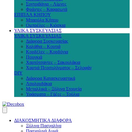
Συντριβάνια – Λίμνες
Φράχτες – Καφασωτά
ΕΠΙΠΛΑ ΚΗΠΟΥ
Μπαούλα Κήπου
Ομπρέλες – Κιόσκια
ΥΛΙΚΑ ΣΥΣΚΕΥΑΣΙΑΣ
ΥΛΙΚΑ ΣΥΣΚΕΥΑΣΙΑΣ
Διάφορα Συσκευασίας
Καλάθια – Κουτιά
Κορδέλες – Κορδόνια
Πουγκιά
Χαρτότσαντες – Σακουλάκια
Χαρτιά Περιτυλίγματος – Σελοφάν
DIY
Διάφορα Κατασκευαστικά
Λουλουδάκια
Μεταλλικά – Ξύλινα Στοιχεία
Υφάσματα – Γάζες – Τούλια
ΔΙΑΚΟΣΜΗΤΙΚΑ ΔΙΑΦΟΡΑ
Ξύλινα Πασχαλίνα
Πασχαλινά Αυγά