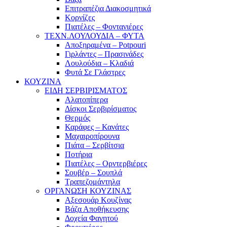
Επιτραπέζια Διακοσμητικά
Κορνίζες
Πιατέλες – Φοντανιέρες
ΤΕΧΝ.ΛΟΥΛΟΥΔΙΑ – ΦΥΤΑ
Αποξηραμένα – Potpouri
Γιρλάντες – Πρασινάδες
Λουλούδια – Κλαδιά
Φυτά Σε Γλάστρες
ΚΟΥΖΙΝΑ
ΕΙΔΗ ΣΕΡΒΙΡΙΣΜΑΤΟΣ
Αλατοπίπερα
Δίσκοι Σερβιρίσματος
Θερμός
Καράφες – Κανάτες
Μαχαιροπίρουνα
Πιάτα – Σερβίτσια
Ποτήρια
Πιατέλες – Ορντερβιέρες
Σουβέρ – Σουπλά
Τραπεζομάντηλα
ΟΡΓΑΝΩΣΗ ΚΟΥΖΙΝΑΣ
Αξεσουάρ Κουζίνας
Βάζα Αποθήκευσης
Δοχεία Φαγητού