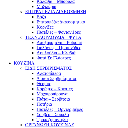
Καλάθια – Μπαούλα
Μαξιλάρια
ΕΠΙΤΡΑΠΕΖΙΑ ΔΙΑΚΟΣΜΗΣΗ
Βάζα
Επιτραπέζια Διακοσμητικά
Κορνίζες
Πιατέλες – Φοντανιέρες
ΤΕΧΝ.ΛΟΥΛΟΥΔΙΑ – ΦΥΤΑ
Αποξηραμένα – Potpouri
Γιρλάντες – Πρασινάδες
Λουλούδια – Κλαδιά
Φυτά Σε Γλάστρες
ΚΟΥΖΙΝΑ
ΕΙΔΗ ΣΕΡΒΙΡΙΣΜΑΤΟΣ
Αλατοπίπερα
Δίσκοι Σερβιρίσματος
Θερμός
Καράφες – Κανάτες
Μαχαιροπίρουνα
Πιάτα – Σερβίτσια
Ποτήρια
Πιατέλες – Ορντερβιέρες
Σουβέρ – Σουπλά
Τραπεζομάντηλα
ΟΡΓΑΝΩΣΗ ΚΟΥΖΙΝΑΣ