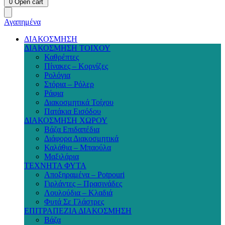
0
Open cart
Αγαπημένα
ΔΙΑΚΟΣΜΗΣΗ
ΔΙΑΚΟΣΜΗΣΗ ΤΟΙΧΟΥ
Καθρέπτες
Πίνακες – Κορνίζες
Ρολόγια
Στόρια – Ρόλερ
Ράφια
Διακοσμητικά Τοίχου
Πατάκια Εισόδου
ΔΙΑΚΟΣΜΗΣΗ ΧΩΡΟΥ
Βάζα Επιδαπέδια
Διάφορα Διακοσμητικά
Καλάθια – Μπαούλα
Μαξιλάρια
ΤΕΧΝΗΤΑ ΦΥΤΑ
Αποξηραμένα – Potpouri
Γιρλάντες – Πρασινάδες
Λουλούδια – Κλαδιά
Φυτά Σε Γλάστρες
ΕΠΙΤΡΑΠΕΖΙΑ ΔΙΑΚΟΣΜΗΣΗ
Βάζα