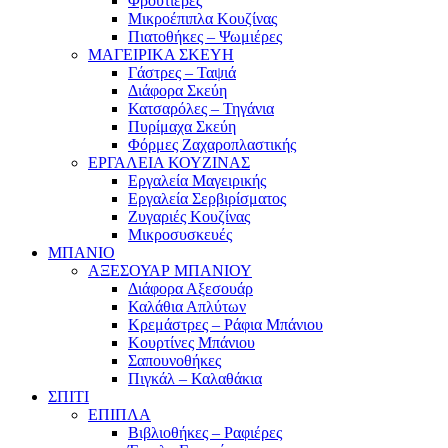
Φρουτιέρες
Μικροέπιπλα Κουζίνας
Πιατοθήκες – Ψωμιέρες
ΜΑΓΕΙΡΙΚΑ ΣΚΕΥΗ
Γάστρες – Ταψιά
Διάφορα Σκεύη
Κατσαρόλες – Τηγάνια
Πυρίμαχα Σκεύη
Φόρμες Ζαχαροπλαστικής
ΕΡΓΑΛΕΙΑ ΚΟΥΖΙΝΑΣ
Εργαλεία Μαγειρικής
Εργαλεία Σερβιρίσματος
Ζυγαριές Κουζίνας
Μικροσυσκευές
ΜΠΑΝΙΟ
ΑΞΕΣΟΥΑΡ ΜΠΑΝΙΟΥ
Διάφορα Αξεσουάρ
Καλάθια Απλύτων
Κρεμάστρες – Ράφια Μπάνιου
Κουρτίνες Μπάνιου
Σαπουνοθήκες
Πιγκάλ – Καλαθάκια
ΣΠΙΤΙ
ΕΠΙΠΛΑ
Βιβλιοθήκες – Ραφιέρες