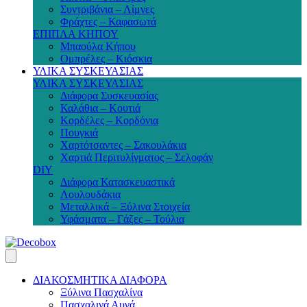
Συντριβάνια – Λίμνες
Φράχτες – Καφασωτά
ΕΠΙΠΛΑ ΚΗΠΟΥ
Μπαούλα Κήπου
Ομπρέλες – Κιόσκια
ΥΛΙΚΑ ΣΥΣΚΕΥΑΣΙΑΣ
ΥΛΙΚΑ ΣΥΣΚΕΥΑΣΙΑΣ
Διάφορα Συσκευασίας
Καλάθια – Κουτιά
Κορδέλες – Κορδόνια
Πουγκιά
Χαρτότσαντες – Σακουλάκια
Χαρτιά Περιτυλίγματος – Σελοφάν
DIY
Διάφορα Κατασκευαστικά
Λουλουδάκια
Μεταλλικά – Ξύλινα Στοιχεία
Υφάσματα – Γάζες – Τούλια
ΔΙΑΚΟΣΜΗΤΙΚΑ ΔΙΑΦΟΡΑ
Ξύλινα Πασχαλίνα
Πασχαλινά Αυγά