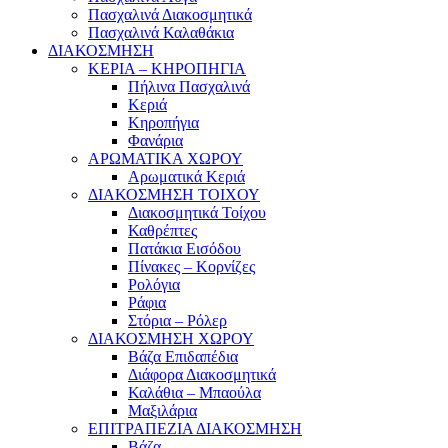
Πασχαλινά Διακοσμητικά
Πασχαλινά Καλαθάκια
ΔΙΑΚΟΣΜΗΣΗ
ΚΕΡΙΑ – ΚΗΡΟΠΗΓΙΑ
Πήλινα Πασχαλινά
Κεριά
Κηροπήγια
Φανάρια
ΑΡΩΜΑΤΙΚΑ ΧΩΡΟΥ
Αρωματικά Κεριά
ΔΙΑΚΟΣΜΗΣΗ ΤΟΙΧΟΥ
Διακοσμητικά Τοίχου
Καθρέπτες
Πατάκια Εισόδου
Πίνακες – Κορνίζες
Ρολόγια
Ράφια
Στόρια – Ρόλερ
ΔΙΑΚΟΣΜΗΣΗ ΧΩΡΟΥ
Βάζα Επιδαπέδια
Διάφορα Διακοσμητικά
Καλάθια – Μπαούλα
Μαξιλάρια
ΕΠΙΤΡΑΠΕΖΙΑ ΔΙΑΚΟΣΜΗΣΗ
Βάζα