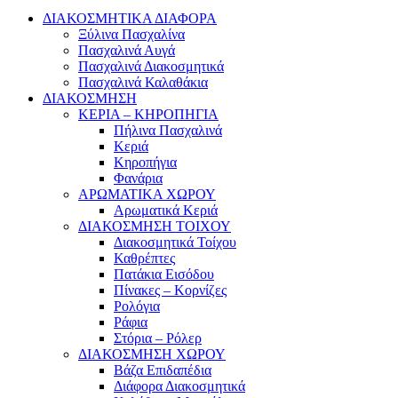
ΔΙΑΚΟΣΜΗΤΙΚΑ ΔΙΑΦΟΡΑ
Ξύλινα Πασχαλίνα
Πασχαλινά Αυγά
Πασχαλινά Διακοσμητικά
Πασχαλινά Καλαθάκια
ΔΙΑΚΟΣΜΗΣΗ
ΚΕΡΙΑ – ΚΗΡΟΠΗΓΙΑ
Πήλινα Πασχαλινά
Κεριά
Κηροπήγια
Φανάρια
ΑΡΩΜΑΤΙΚΑ ΧΩΡΟΥ
Αρωματικά Κεριά
ΔΙΑΚΟΣΜΗΣΗ ΤΟΙΧΟΥ
Διακοσμητικά Τοίχου
Καθρέπτες
Πατάκια Εισόδου
Πίνακες – Κορνίζες
Ρολόγια
Ράφια
Στόρια – Ρόλερ
ΔΙΑΚΟΣΜΗΣΗ ΧΩΡΟΥ
Βάζα Επιδαπέδια
Διάφορα Διακοσμητικά