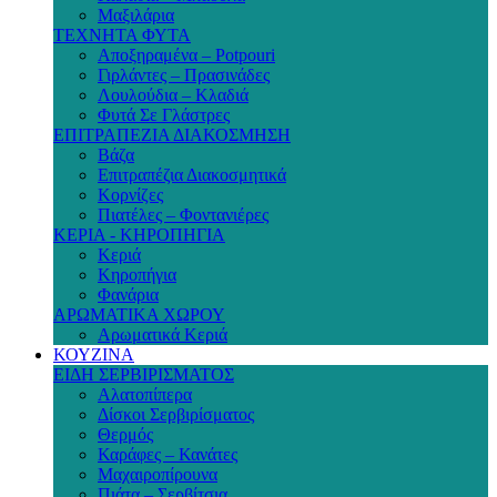
Μαξιλάρια
ΤΕΧΝΗΤΑ ΦΥΤΑ
Αποξηραμένα – Potpouri
Γιρλάντες – Πρασινάδες
Λουλούδια – Κλαδιά
Φυτά Σε Γλάστρες
ΕΠΙΤΡΑΠΕΖΙΑ ΔΙΑΚΟΣΜΗΣΗ
Βάζα
Επιτραπέζια Διακοσμητικά
Κορνίζες
Πιατέλες – Φοντανιέρες
ΚΕΡΙΑ - ΚΗΡΟΠΗΓΙΑ
Κεριά
Κηροπήγια
Φανάρια
ΑΡΩΜΑΤΙΚΑ ΧΩΡΟΥ
Αρωματικά Κεριά
ΚΟΥΖΙΝΑ
ΕΙΔΗ ΣΕΡΒΙΡΙΣΜΑΤΟΣ
Αλατοπίπερα
Δίσκοι Σερβιρίσματος
Θερμός
Καράφες – Κανάτες
Μαχαιροπίρουνα
Πιάτα – Σερβίτσια