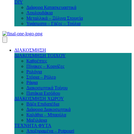
DIY
Διάφορα Κατασκευαστικά
Λουλουδάκια
Μεταλλικά – Ξύλινα Στοιχεία
Υφάσματα – Γάζες – Τούλια
ΔΙΑΚΟΣΜΗΣΗ
ΔΙΑΚΟΣΜΗΣΗ ΤΟΙΧΟΥ
Καθρέπτες
Πίνακες – Κορνίζες
Ρολόγια
Στόρια – Ρόλερ
Ράφια
Διακοσμητικά Τοίχου
Πατάκια Εισόδου
ΔΙΑΚΟΣΜΗΣΗ ΧΩΡΟΥ
Βάζα Επιδαπέδια
Διάφορα Διακοσμητικά
Καλάθια – Μπαούλα
Μαξιλάρια
ΤΕΧΝΗΤΑ ΦΥΤΑ
Αποξηραμένα – Potpouri