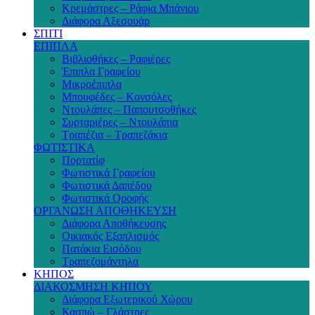
Κρεμάστρες – Ράφια Μπάνιου
Διάφορα Αξεσουάρ
ΣΠΙΤΙ
ΕΠΙΠΛΑ
Βιβλιοθήκες – Ραφιέρες
Έπιπλα Γραφείου
Μικροέπιπλα
Μπουφέδες – Κονσόλες
Ντουλάπες – Παπουτσοθήκες
Συρταριέρες – Ντουλάπια
Τραπέζια – Τραπεζάκια
ΦΩΤΙΣΤΙΚΑ
Πορτατίφ
Φωτιστικά Γραφείου
Φωτιστικά Δαπέδου
Φωτιστικά Οροφής
ΟΡΓΑΝΩΣΗ ΑΠΟΘΗΚΕΥΣΗ
Διάφορα Αποθήκευσης
Οικιακός Εξοπλισμός
Πατάκια Εισόδου
Τραπεζομάντηλα
ΚΗΠΟΣ
ΔΙΑΚΟΣΜΗΣΗ ΚΗΠΟΥ
Διάφορα Εξωτερικού Χώρου
Κασπώ – Γλάστρες