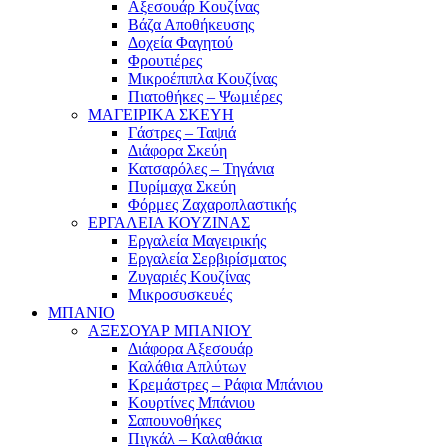
Αξεσουάρ Κουζίνας
Βάζα Αποθήκευσης
Δοχεία Φαγητού
Φρουτιέρες
Μικροέπιπλα Κουζίνας
Πιατοθήκες – Ψωμιέρες
ΜΑΓΕΙΡΙΚΑ ΣΚΕΥΗ
Γάστρες – Ταψιά
Διάφορα Σκεύη
Κατσαρόλες – Τηγάνια
Πυρίμαχα Σκεύη
Φόρμες Ζαχαροπλαστικής
ΕΡΓΑΛΕΙΑ ΚΟΥΖΙΝΑΣ
Εργαλεία Μαγειρικής
Εργαλεία Σερβιρίσματος
Ζυγαριές Κουζίνας
Μικροσυσκευές
ΜΠΑΝΙΟ
ΑΞΕΣΟΥΑΡ ΜΠΑΝΙΟΥ
Διάφορα Αξεσουάρ
Καλάθια Απλύτων
Κρεμάστρες – Ράφια Μπάνιου
Κουρτίνες Μπάνιου
Σαπουνοθήκες
Πιγκάλ – Καλαθάκια