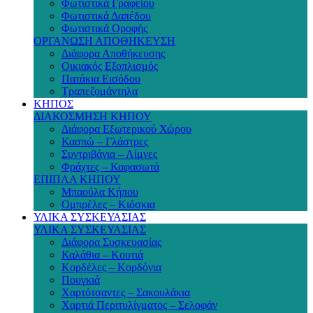
Φωτιστικά Γραφείου
Φωτιστικά Δαπέδου
Φωτιστικά Οροφής
ΟΡΓΑΝΩΣΗ ΑΠΟΘΗΚΕΥΣΗ
Διάφορα Αποθήκευσης
Οικιακός Εξοπλισμός
Πατάκια Εισόδου
Τραπεζομάντηλα
ΚΗΠΟΣ
ΔΙΑΚΟΣΜΗΣΗ ΚΗΠΟΥ
Διάφορα Εξωτερικού Χώρου
Κασπώ – Γλάστρες
Συντριβάνια – Λίμνες
Φράχτες – Καφασωτά
ΕΠΙΠΛΑ ΚΗΠΟΥ
Μπαούλα Κήπου
Ομπρέλες – Κιόσκια
ΥΛΙΚΑ ΣΥΣΚΕΥΑΣΙΑΣ
ΥΛΙΚΑ ΣΥΣΚΕΥΑΣΙΑΣ
Διάφορα Συσκευασίας
Καλάθια – Κουτιά
Κορδέλες – Κορδόνια
Πουγκιά
Χαρτότσαντες – Σακουλάκια
Χαρτιά Περιτυλίγματος – Σελοφάν