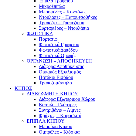
Έπιπλα Γραφείου
Μικροέπιπλα
Μπουφέδες – Κονσόλες
Ντουλάπες – Παπουτσοθήκες
Τραπέζια – Τραπεζάκια
Συρταριέρες – Ντουλάπια
ΦΩΤΙΣΤΙΚΑ
Πορτατίφ
Φωτιστικά Γραφείου
Φωτιστικά Δαπέδου
Φωτιστικά Οροφής
ΟΡΓΑΝΩΣΗ – ΑΠΟΘΗΚΕΥΣΗ
Διάφορα Αποθήκευσης
Οικιακός Εξοπλισμός
Πατάκια Εισόδου
Τραπεζομάντηλα
ΚΗΠΟΣ
ΔΙΑΚΟΣΜΗΣΗ ΚΗΠΟΥ
Διάφορα Εξωτερικού Χώρου
Κασπώ – Γλάστρες
Συντριβάνια – Λίμνες
Φράχτες – Καφασωτά
ΕΠΙΠΛΑ ΚΗΠΟΥ
Μπαούλα Κήπου
Ομπρέλες – Κιόσκια