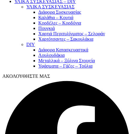
ΥΛΙΚΑ ΣΥΣΚΕΥΑΣΙΑΣ – DIY
ΥΛΙΚΑ ΣΥΣΚΕΥΑΣΙΑΣ
Διάφορα Συσκευασίας
Καλάθια – Κουτιά
Κορδέλες – Κορδόνια
Πουγκιά
Χαρτιά Περιτυλίγματος – Σελοφάν
Χαρτότσαντες – Σακουλάκια
DIY
Διάφορα Κατασκευαστικά
Λουλουδάκια
Μεταλλικά – Ξύλινα Στοιχεία
Υφάσματα – Γάζες – Τούλια
ΑΚΟΛΟΥΘΗΣΤΕ ΜΑΣ