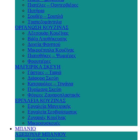
Πιατέλες – Ορντερβιέρες
Ποτήρια
Σουβέρ – Σουπλά
Τραπεζομάντηλα
ΟΡΓΑΝΩΣΗ ΚΟΥΖΙΝΑΣ
Αξεσουάρ Κουζίνας
Βάζα Αποθήκευσης
Δοχεία Φαγητού
Μικροέπιπλα Κουζίνας
Πιατοθήκες – Ψωμιέρες
Φρουτιέρες
ΜΑΓΕΙΡΙΚΑ ΣΚΕΥΗ
Γάστρες – Ταψιά
Διάφορα Σκεύη
Κατσαρόλες – Τηγάνια
Πυρίμαχα Σκεύη
Φόρμες Ζαχαροπλαστικής
ΕΡΓΑΛΕΙΑ ΚΟΥΖΙΝΑΣ
Εργαλεία Μαγειρικής
Εργαλεία Σερβιρίσματος
Ζυγαριές Κουζίνας
Μικροσυσκευές
ΜΠΑΝΙΟ
ΑΞΕΣΟΥΑΡ ΜΠΑΝΙΟΥ
Καλάθια Απλύτων