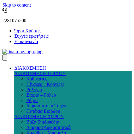
Skip to content
2281075200
Όροι Χρήσης
Συχνές ερωτήσεις
Επικοινωνία
ΔΙΑΚΟΣΜΗΣΗ
ΔΙΑΚΟΣΜΗΣΗ ΤΟΙΧΟΥ
Καθρέπτες
Πίνακες – Κορνίζες
Ρολόγια
Στόρια – Ρόλερ
Ράφια
Διακοσμητικά Τοίχου
Πατάκια Εισόδου
ΔΙΑΚΟΣΜΗΣΗ ΧΩΡΟΥ
Βάζα Επιδαπέδια
Διάφορα Διακοσμητικά
Καλάθια – Μπαούλα