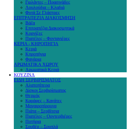
Γιρλάντες – Πρασινάδες
Λουλούδια – Κλαδιά
Φυτά Σε Γλάστρες
ΕΠΙΤΡΑΠΕΖΙΑ ΔΙΑΚΟΣΜΗΣΗ
Βάζα
Επιτραπέζια Διακοσμητικά
Κορνίζες
Πιατέλες – Φοντανιέρες
ΚΕΡΙΑ - ΚΗΡΟΠΗΓΙΑ
Κεριά
Κηροπήγια
Φανάρια
ΑΡΩΜΑΤΙΚΑ ΧΩΡΟΥ
Αρωματικά Κεριά
ΚΟΥΖΙΝΑ
ΕΙΔΗ ΣΕΡΒΙΡΙΣΜΑΤΟΣ
Αλατοπίπερα
Δίσκοι Σερβιρίσματος
Θερμός
Καράφες – Κανάτες
Μαχαιροπίρουνα
Πιάτα – Σερβίτσια
Πιατέλες – Ορντερβιέρες
Ποτήρια
Σουβέρ – Σουπλά