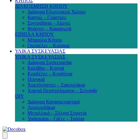
ΚΗΠΟΣ
ΔΙΑΚΟΣΜΗΣΗ ΚΗΠΟΥ
Διάφορα Εξωτερικού Χώρου
Κασπώ – Γλάστρες
Συντριβάνια – Λίμνες
Φράχτες – Καφασωτά
ΕΠΙΠΛΑ ΚΗΠΟΥ
Μπαούλα Κήπου
Ομπρέλες – Κιόσκια
ΥΛΙΚΑ ΣΥΣΚΕΥΑΣΙΑΣ
ΥΛΙΚΑ ΣΥΣΚΕΥΑΣΙΑΣ
Διάφορα Συσκευασίας
Καλάθια – Κουτιά
Κορδέλες – Κορδόνια
Πουγκιά
Χαρτότσαντες – Σακουλάκια
Χαρτιά Περιτυλίγματος – Σελοφάν
DIY
Διάφορα Κατασκευαστικά
Λουλουδάκια
Μεταλλικά – Ξύλινα Στοιχεία
Υφάσματα – Γάζες – Τούλια