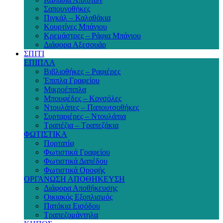
Σαπουνοθήκες
Πιγκάλ – Καλαθάκια
Κουρτίνες Μπάνιου
Κρεμάστρες – Ράφια Μπάνιου
Διάφορα Αξεσουάρ
ΣΠΙΤΙ
ΕΠΙΠΛΑ
Βιβλιοθήκες – Ραφιέρες
Έπιπλα Γραφείου
Μικροέπιπλα
Μπουφέδες – Κονσόλες
Ντουλάπες – Παπουτσοθήκες
Συρταριέρες – Ντουλάπια
Τραπέζια – Τραπεζάκια
ΦΩΤΙΣΤΙΚΑ
Πορτατίφ
Φωτιστικά Γραφείου
Φωτιστικά Δαπέδου
Φωτιστικά Οροφής
ΟΡΓΑΝΩΣΗ ΑΠΟΘΗΚΕΥΣΗ
Διάφορα Αποθήκευσης
Οικιακός Εξοπλισμός
Πατάκια Εισόδου
Τραπεζομάντηλα