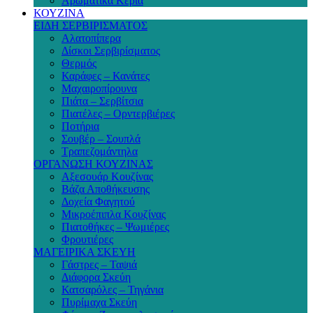
Αρωματικά Κεριά
ΚΟΥΖΙΝΑ
ΕΙΔΗ ΣΕΡΒΙΡΙΣΜΑΤΟΣ
Αλατοπίπερα
Δίσκοι Σερβιρίσματος
Θερμός
Καράφες – Κανάτες
Μαχαιροπίρουνα
Πιάτα – Σερβίτσια
Πιατέλες – Ορντερβιέρες
Ποτήρια
Σουβέρ – Σουπλά
Τραπεζομάντηλα
ΟΡΓΑΝΩΣΗ ΚΟΥΖΙΝΑΣ
Αξεσουάρ Κουζίνας
Βάζα Αποθήκευσης
Δοχεία Φαγητού
Μικροέπιπλα Κουζίνας
Πιατοθήκες – Ψωμιέρες
Φρουτιέρες
ΜΑΓΕΙΡΙΚΑ ΣΚΕΥΗ
Γάστρες – Ταψιά
Διάφορα Σκεύη
Κατσαρόλες – Τηγάνια
Πυρίμαχα Σκεύη