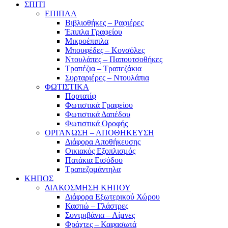
ΣΠΙΤΙ
ΕΠΙΠΛΑ
Βιβλιοθήκες – Ραφιέρες
Έπιπλα Γραφείου
Μικροέπιπλα
Μπουφέδες – Κονσόλες
Ντουλάπες – Παπουτσοθήκες
Τραπέζια – Τραπεζάκια
Συρταριέρες – Ντουλάπια
ΦΩΤΙΣΤΙΚΑ
Πορτατίφ
Φωτιστικά Γραφείου
Φωτιστικά Δαπέδου
Φωτιστικά Οροφής
ΟΡΓΑΝΩΣΗ – ΑΠΟΘΗΚΕΥΣΗ
Διάφορα Αποθήκευσης
Οικιακός Εξοπλισμός
Πατάκια Εισόδου
Τραπεζομάντηλα
ΚΗΠΟΣ
ΔΙΑΚΟΣΜΗΣΗ ΚΗΠΟΥ
Διάφορα Εξωτερικού Χώρου
Κασπώ – Γλάστρες
Συντριβάνια – Λίμνες
Φράχτες – Καφασωτά