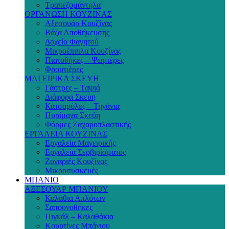
Τραπεζομάντηλα
ΟΡΓΑΝΩΣΗ ΚΟΥΖΙΝΑΣ
Αξεσουάρ Κουζίνας
Βάζα Αποθήκευσης
Δοχεία Φαγητού
Μικροέπιπλα Κουζίνας
Πιατοθήκες – Ψωμιέρες
Φρουτιέρες
ΜΑΓΕΙΡΙΚΑ ΣΚΕΥΗ
Γάστρες – Ταψιά
Διάφορα Σκεύη
Κατσαρόλες – Τηγάνια
Πυρίμαχα Σκεύη
Φόρμες Ζαχαροπλαστικής
ΕΡΓΑΛΕΙΑ ΚΟΥΖΙΝΑΣ
Εργαλεία Μαγειρικής
Εργαλεία Σερβιρίσματος
Ζυγαριές Κουζίνας
Μικροσυσκευές
ΜΠΑΝΙΟ
ΑΞΕΣΟΥΑΡ ΜΠΑΝΙΟΥ
Καλάθια Απλύτων
Σαπουνοθήκες
Πιγκάλ – Καλαθάκια
Κουρτίνες Μπάνιου