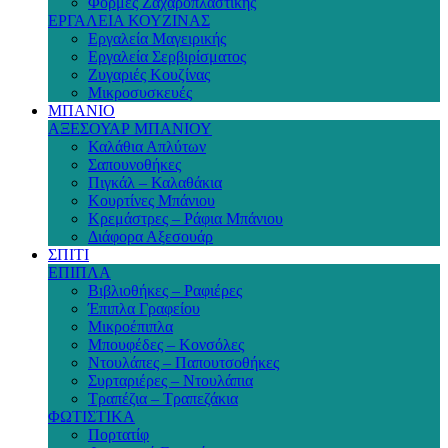
Φόρμες Ζαχαροπλαστικής
ΕΡΓΑΛΕΙΑ ΚΟΥΖΙΝΑΣ
Εργαλεία Μαγειρικής
Εργαλεία Σερβιρίσματος
Ζυγαριές Κουζίνας
Μικροσυσκευές
ΜΠΑΝΙΟ
ΑΞΕΣΟΥΑΡ ΜΠΑΝΙΟΥ
Καλάθια Απλύτων
Σαπουνοθήκες
Πιγκάλ – Καλαθάκια
Κουρτίνες Μπάνιου
Κρεμάστρες – Ράφια Μπάνιου
Διάφορα Αξεσουάρ
ΣΠΙΤΙ
ΕΠΙΠΛΑ
Βιβλιοθήκες – Ραφιέρες
Έπιπλα Γραφείου
Μικροέπιπλα
Μπουφέδες – Κονσόλες
Ντουλάπες – Παπουτσοθήκες
Συρταριέρες – Ντουλάπια
Τραπέζια – Τραπεζάκια
ΦΩΤΙΣΤΙΚΑ
Πορτατίφ