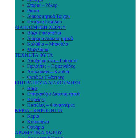
Στόρια – Ρόλερ
Ράφια
Διακοσμητικά Τοίχου
Πατάκια Εισόδου
ΔΙΑΚΟΣΜΗΣΗ ΧΩΡΟΥ
Βάζα Επιδαπέδια
Διάφορα Διακοσμητικά
Καλάθια – Μπαούλα
Μαξιλάρια
ΤΕΧΝΗΤΑ ΦΥΤΑ
Αποξηραμένα – Potpouri
Γιρλάντες – Πρασινάδες
Λουλούδια – Κλαδιά
Φυτά Σε Γλάστρες
ΕΠΙΤΡΑΠΕΖΙΑ ΔΙΑΚΟΣΜΗΣΗ
Βάζα
Επιτραπέζια Διακοσμητικά
Κορνίζες
Πιατέλες – Φοντανιέρες
ΚΕΡΙΑ - ΚΗΡΟΠΗΓΙΑ
Κεριά
Κηροπήγια
Φανάρια
ΑΡΩΜΑΤΙΚΑ ΧΩΡΟΥ