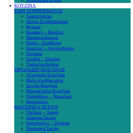
Αρωματικά Κεριά
ΚΟΥΖΙΝΑ
ΕΙΔΗ ΣΕΡΒΙΡΙΣΜΑΤΟΣ
Αλατοπίπερα
Δίσκοι Σερβιρίσματος
Θερμός
Καράφες – Κανάτες
Μαχαιροπίρουνα
Πιάτα – Σερβίτσια
Πιατέλες – Ορντερβιέρες
Ποτήρια
Σουβέρ – Σουπλά
Τραπεζομάντηλα
ΟΡΓΑΝΩΣΗ ΚΟΥΖΙΝΑΣ
Αξεσουάρ Κουζίνας
Βάζα Αποθήκευσης
Δοχεία Φαγητού
Μικροέπιπλα Κουζίνας
Πιατοθήκες – Ψωμιέρες
Φρουτιέρες
ΜΑΓΕΙΡΙΚΑ ΣΚΕΥΗ
Γάστρες – Ταψιά
Διάφορα Σκεύη
Κατσαρόλες – Τηγάνια
Πυρίμαχα Σκεύη