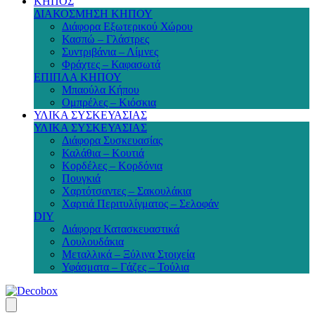
ΚΗΠΟΣ
ΔΙΑΚΟΣΜΗΣΗ ΚΗΠΟΥ
Διάφορα Εξωτερικού Χώρου
Κασπώ – Γλάστρες
Συντριβάνια – Λίμνες
Φράχτες – Καφασωτά
ΕΠΙΠΛΑ ΚΗΠΟΥ
Μπαούλα Κήπου
Ομπρέλες – Κιόσκια
ΥΛΙΚΑ ΣΥΣΚΕΥΑΣΙΑΣ
ΥΛΙΚΑ ΣΥΣΚΕΥΑΣΙΑΣ
Διάφορα Συσκευασίας
Καλάθια – Κουτιά
Κορδέλες – Κορδόνια
Πουγκιά
Χαρτότσαντες – Σακουλάκια
Χαρτιά Περιτυλίγματος – Σελοφάν
DIY
Διάφορα Κατασκευαστικά
Λουλουδάκια
Μεταλλικά – Ξύλινα Στοιχεία
Υφάσματα – Γάζες – Τούλια