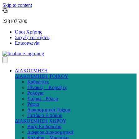
Skip to content
2281075200
Όροι Χρήσης
Συχνές ερωτήσεις
Επικοινωνία
ΔΙΑΚΟΣΜΗΣΗ
ΔΙΑΚΟΣΜΗΣΗ ΤΟΙΧΟΥ
Καθρέπτες
Πίνακες – Κορνίζες
Ρολόγια
Στόρια – Ρόλερ
Ράφια
Διακοσμητικά Τοίχου
Πατάκια Εισόδου
ΔΙΑΚΟΣΜΗΣΗ ΧΩΡΟΥ
Βάζα Επιδαπέδια
Διάφορα Διακοσμητικά
Καλάθια – Μπαούλα