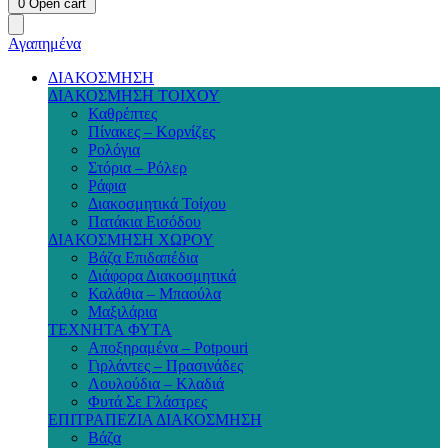
0
Open cart
Αγαπημένα
ΔΙΑΚΟΣΜΗΣΗ
ΔΙΑΚΟΣΜΗΣΗ ΤΟΙΧΟΥ
Καθρέπτες
Πίνακες – Κορνίζες
Ρολόγια
Στόρια – Ρόλερ
Ράφια
Διακοσμητικά Τοίχου
Πατάκια Εισόδου
ΔΙΑΚΟΣΜΗΣΗ ΧΩΡΟΥ
Βάζα Επιδαπέδια
Διάφορα Διακοσμητικά
Καλάθια – Μπαούλα
Μαξιλάρια
ΤΕΧΝΗΤΑ ΦΥΤΑ
Αποξηραμένα – Potpouri
Γιρλάντες – Πρασινάδες
Λουλούδια – Κλαδιά
Φυτά Σε Γλάστρες
ΕΠΙΤΡΑΠΕΖΙΑ ΔΙΑΚΟΣΜΗΣΗ
Βάζα