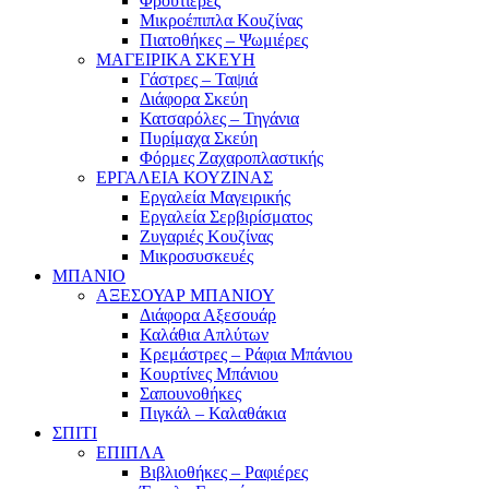
Φρουτιέρες
Μικροέπιπλα Κουζίνας
Πιατοθήκες – Ψωμιέρες
ΜΑΓΕΙΡΙΚΑ ΣΚΕΥΗ
Γάστρες – Ταψιά
Διάφορα Σκεύη
Κατσαρόλες – Τηγάνια
Πυρίμαχα Σκεύη
Φόρμες Ζαχαροπλαστικής
ΕΡΓΑΛΕΙΑ ΚΟΥΖΙΝΑΣ
Εργαλεία Μαγειρικής
Εργαλεία Σερβιρίσματος
Ζυγαριές Κουζίνας
Μικροσυσκευές
ΜΠΑΝΙΟ
ΑΞΕΣΟΥΑΡ ΜΠΑΝΙΟΥ
Διάφορα Αξεσουάρ
Καλάθια Απλύτων
Κρεμάστρες – Ράφια Μπάνιου
Κουρτίνες Μπάνιου
Σαπουνοθήκες
Πιγκάλ – Καλαθάκια
ΣΠΙΤΙ
ΕΠΙΠΛΑ
Βιβλιοθήκες – Ραφιέρες