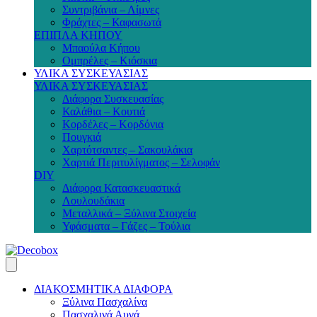
Συντριβάνια – Λίμνες
Φράχτες – Καφασωτά
ΕΠΙΠΛΑ ΚΗΠΟΥ
Μπαούλα Κήπου
Ομπρέλες – Κιόσκια
ΥΛΙΚΑ ΣΥΣΚΕΥΑΣΙΑΣ
ΥΛΙΚΑ ΣΥΣΚΕΥΑΣΙΑΣ
Διάφορα Συσκευασίας
Καλάθια – Κουτιά
Κορδέλες – Κορδόνια
Πουγκιά
Χαρτότσαντες – Σακουλάκια
Χαρτιά Περιτυλίγματος – Σελοφάν
DIY
Διάφορα Κατασκευαστικά
Λουλουδάκια
Μεταλλικά – Ξύλινα Στοιχεία
Υφάσματα – Γάζες – Τούλια
ΔΙΑΚΟΣΜΗΤΙΚΑ ΔΙΑΦΟΡΑ
Ξύλινα Πασχαλίνα
Πασχαλινά Αυγά