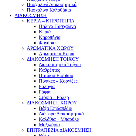
Πασχαλινά Διακοσμητικά
Πασχαλινά Καλαθάκια
ΔΙΑΚΟΣΜΗΣΗ
ΚΕΡΙΑ – ΚΗΡΟΠΗΓΙΑ
Πήλινα Πασχαλινά
Κεριά
Κηροπήγια
Φανάρια
ΑΡΩΜΑΤΙΚΑ ΧΩΡΟΥ
Αρωματικά Κεριά
ΔΙΑΚΟΣΜΗΣΗ ΤΟΙΧΟΥ
Διακοσμητικά Τοίχου
Καθρέπτες
Πατάκια Εισόδου
Πίνακες – Κορνίζες
Ρολόγια
Ράφια
Στόρια – Ρόλερ
ΔΙΑΚΟΣΜΗΣΗ ΧΩΡΟΥ
Βάζα Επιδαπέδια
Διάφορα Διακοσμητικά
Καλάθια – Μπαούλα
Μαξιλάρια
ΕΠΙΤΡΑΠΕΖΙΑ ΔΙΑΚΟΣΜΗΣΗ
Βάζα