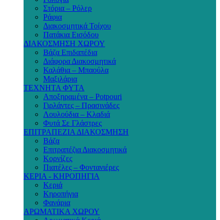
Στόρια – Ρόλερ
Ράφια
Διακοσμητικά Τοίχου
Πατάκια Εισόδου
ΔΙΑΚΟΣΜΗΣΗ ΧΩΡΟΥ
Βάζα Επιδαπέδια
Διάφορα Διακοσμητικά
Καλάθια – Μπαούλα
Μαξιλάρια
ΤΕΧΝΗΤΑ ΦΥΤΑ
Αποξηραμένα – Potpouri
Γιρλάντες – Πρασινάδες
Λουλούδια – Κλαδιά
Φυτά Σε Γλάστρες
ΕΠΙΤΡΑΠΕΖΙΑ ΔΙΑΚΟΣΜΗΣΗ
Βάζα
Επιτραπέζια Διακοσμητικά
Κορνίζες
Πιατέλες – Φοντανιέρες
ΚΕΡΙΑ - ΚΗΡΟΠΗΓΙΑ
Κεριά
Κηροπήγια
Φανάρια
ΑΡΩΜΑΤΙΚΑ ΧΩΡΟΥ