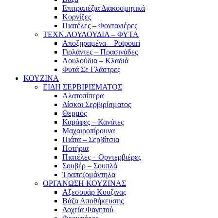
Επιτραπέζια Διακοσμητικά
Κορνίζες
Πιατέλες – Φοντανιέρες
ΤΕΧΝ.ΛΟΥΛΟΥΔΙΑ – ΦΥΤΑ
Αποξηραμένα – Potpouri
Γιρλάντες – Πρασινάδες
Λουλούδια – Κλαδιά
Φυτά Σε Γλάστρες
ΚΟΥΖΙΝΑ
ΕΙΔΗ ΣΕΡΒΙΡΙΣΜΑΤΟΣ
Αλατοπίπερα
Δίσκοι Σερβιρίσματος
Θερμός
Καράφες – Κανάτες
Μαχαιροπίρουνα
Πιάτα – Σερβίτσια
Ποτήρια
Πιατέλες – Ορντερβιέρες
Σουβέρ – Σουπλά
Τραπεζομάντηλα
ΟΡΓΑΝΩΣΗ ΚΟΥΖΙΝΑΣ
Αξεσουάρ Κουζίνας
Βάζα Αποθήκευσης
Δοχεία Φαγητού