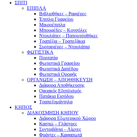
ΣΠΙΤΙ
ΕΠΙΠΛΑ
Βιβλιοθήκες – Ραφιέρες
Έπιπλα Γραφείου
Μικροέπιπλα
Μπουφέδες – Κονσόλες
Ντουλάπες – Παπουτσοθήκες
Τραπέζια – Τραπεζάκια
Συρταριέρες – Ντουλάπια
ΦΩΤΙΣΤΙΚΑ
Πορτατίφ
Φωτιστικά Γραφείου
Φωτιστικά Δαπέδου
Φωτιστικά Οροφής
ΟΡΓΑΝΩΣΗ – ΑΠΟΘΗΚΕΥΣΗ
Διάφορα Αποθήκευσης
Οικιακός Εξοπλισμός
Πατάκια Εισόδου
Τραπεζομάντηλα
ΚΗΠΟΣ
ΔΙΑΚΟΣΜΗΣΗ ΚΗΠΟΥ
Διάφορα Εξωτερικού Χώρου
Κασπώ – Γλάστρες
Συντριβάνια – Λίμνες
Φράχτες – Καφασωτά