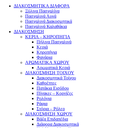
ΔΙΑΚΟΣΜΗΤΙΚΑ ΔΙΑΦΟΡΑ
Ξύλινα Πασχαλίνα
Πασχαλινά Αυγά
Πασχαλινά Διακοσμητικά
Πασχαλινά Καλαθάκια
ΔΙΑΚΟΣΜΗΣΗ
ΚΕΡΙΑ – ΚΗΡΟΠΗΓΙΑ
Πήλινα Πασχαλινά
Κεριά
Κηροπήγια
Φανάρια
ΑΡΩΜΑΤΙΚΑ ΧΩΡΟΥ
Αρωματικά Κεριά
ΔΙΑΚΟΣΜΗΣΗ ΤΟΙΧΟΥ
Διακοσμητικά Τοίχου
Καθρέπτες
Πατάκια Εισόδου
Πίνακες – Κορνίζες
Ρολόγια
Ράφια
Στόρια – Ρόλερ
ΔΙΑΚΟΣΜΗΣΗ ΧΩΡΟΥ
Βάζα Επιδαπέδια
Διάφορα Διακοσμητικά