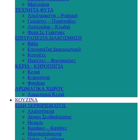
Μαξιλάρια
ΤΕΧΝΗΤΑ ΦΥΤΑ
Αποξηραμένα – Potpouri
Γιρλάντες – Πρασινάδες
Λουλούδια – Κλαδιά
Φυτά Σε Γλάστρες
ΕΠΙΤΡΑΠΕΖΙΑ ΔΙΑΚΟΣΜΗΣΗ
Βάζα
Επιτραπέζια Διακοσμητικά
Κορνίζες
Πιατέλες – Φοντανιέρες
ΚΕΡΙΑ - ΚΗΡΟΠΗΓΙΑ
Κεριά
Κηροπήγια
Φανάρια
ΑΡΩΜΑΤΙΚΑ ΧΩΡΟΥ
Αρωματικά Κεριά
ΚΟΥΖΙΝΑ
ΕΙΔΗ ΣΕΡΒΙΡΙΣΜΑΤΟΣ
Αλατοπίπερα
Δίσκοι Σερβιρίσματος
Θερμός
Καράφες – Κανάτες
Μαχαιροπίρουνα
Πιάτα – Σερβίτσια