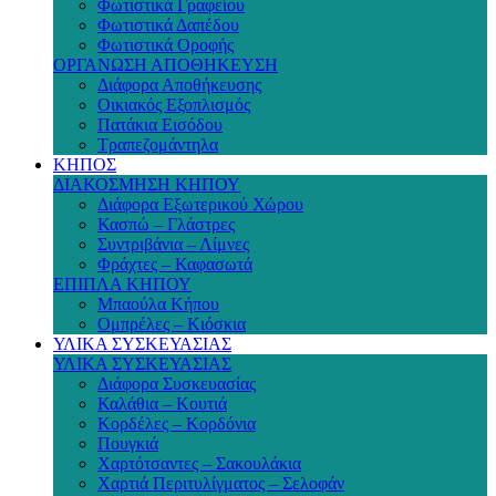
Φωτιστικά Γραφείου
Φωτιστικά Δαπέδου
Φωτιστικά Οροφής
ΟΡΓΑΝΩΣΗ ΑΠΟΘΗΚΕΥΣΗ
Διάφορα Αποθήκευσης
Οικιακός Εξοπλισμός
Πατάκια Εισόδου
Τραπεζομάντηλα
ΚΗΠΟΣ
ΔΙΑΚΟΣΜΗΣΗ ΚΗΠΟΥ
Διάφορα Εξωτερικού Χώρου
Κασπώ – Γλάστρες
Συντριβάνια – Λίμνες
Φράχτες – Καφασωτά
ΕΠΙΠΛΑ ΚΗΠΟΥ
Μπαούλα Κήπου
Ομπρέλες – Κιόσκια
ΥΛΙΚΑ ΣΥΣΚΕΥΑΣΙΑΣ
ΥΛΙΚΑ ΣΥΣΚΕΥΑΣΙΑΣ
Διάφορα Συσκευασίας
Καλάθια – Κουτιά
Κορδέλες – Κορδόνια
Πουγκιά
Χαρτότσαντες – Σακουλάκια
Χαρτιά Περιτυλίγματος – Σελοφάν