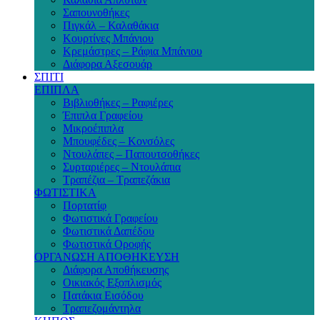
Σαπουνοθήκες
Πιγκάλ – Καλαθάκια
Κουρτίνες Μπάνιου
Κρεμάστρες – Ράφια Μπάνιου
Διάφορα Αξεσουάρ
ΣΠΙΤΙ
ΕΠΙΠΛΑ
Βιβλιοθήκες – Ραφιέρες
Έπιπλα Γραφείου
Μικροέπιπλα
Μπουφέδες – Κονσόλες
Ντουλάπες – Παπουτσοθήκες
Συρταριέρες – Ντουλάπια
Τραπέζια – Τραπεζάκια
ΦΩΤΙΣΤΙΚΑ
Πορτατίφ
Φωτιστικά Γραφείου
Φωτιστικά Δαπέδου
Φωτιστικά Οροφής
ΟΡΓΑΝΩΣΗ ΑΠΟΘΗΚΕΥΣΗ
Διάφορα Αποθήκευσης
Οικιακός Εξοπλισμός
Πατάκια Εισόδου
Τραπεζομάντηλα