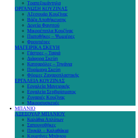
Τραπεζομάντηλα
ΟΡΓΑΝΩΣΗ ΚΟΥΖΙΝΑΣ
Αξεσουάρ Κουζίνας
Βάζα Αποθήκευσης
Δοχεία Φαγητού
Μικροέπιπλα Κουζίνας
Πιατοθήκες – Ψωμιέρες
Φρουτιέρες
ΜΑΓΕΙΡΙΚΑ ΣΚΕΥΗ
Γάστρες – Ταψιά
Διάφορα Σκεύη
Κατσαρόλες – Τηγάνια
Πυρίμαχα Σκεύη
Φόρμες Ζαχαροπλαστικής
ΕΡΓΑΛΕΙΑ ΚΟΥΖΙΝΑΣ
Εργαλεία Μαγειρικής
Εργαλεία Σερβιρίσματος
Ζυγαριές Κουζίνας
Μικροσυσκευές
ΜΠΑΝΙΟ
ΑΞΕΣΟΥΑΡ ΜΠΑΝΙΟΥ
Καλάθια Απλύτων
Σαπουνοθήκες
Πιγκάλ – Καλαθάκια
Κουρτίνες Μπάνιου