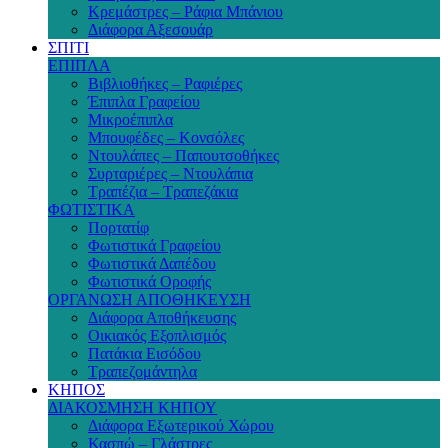
Κρεμάστρες – Ράφια Μπάνιου
Διάφορα Αξεσουάρ
ΣΠΙΤΙ
ΕΠΙΠΛΑ
Βιβλιοθήκες – Ραφιέρες
Έπιπλα Γραφείου
Μικροέπιπλα
Μπουφέδες – Κονσόλες
Ντουλάπες – Παπουτσοθήκες
Συρταριέρες – Ντουλάπια
Τραπέζια – Τραπεζάκια
ΦΩΤΙΣΤΙΚΑ
Πορτατίφ
Φωτιστικά Γραφείου
Φωτιστικά Δαπέδου
Φωτιστικά Οροφής
ΟΡΓΑΝΩΣΗ ΑΠΟΘΗΚΕΥΣΗ
Διάφορα Αποθήκευσης
Οικιακός Εξοπλισμός
Πατάκια Εισόδου
Τραπεζομάντηλα
ΚΗΠΟΣ
ΔΙΑΚΟΣΜΗΣΗ ΚΗΠΟΥ
Διάφορα Εξωτερικού Χώρου
Κασπώ – Γλάστρες