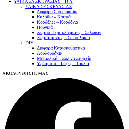
ΥΛΙΚΑ ΣΥΣΚΕΥΑΣΙΑΣ – DIY
ΥΛΙΚΑ ΣΥΣΚΕΥΑΣΙΑΣ
Διάφορα Συσκευασίας
Καλάθια – Κουτιά
Κορδέλες – Κορδόνια
Πουγκιά
Χαρτιά Περιτυλίγματος – Σελοφάν
Χαρτότσαντες – Σακουλάκια
DIY
Διάφορα Κατασκευαστικά
Λουλουδάκια
Μεταλλικά – Ξύλινα Στοιχεία
Υφάσματα – Γάζες – Τούλια
ΑΚΟΛΟΥΘΗΣΤΕ ΜΑΣ