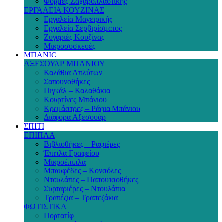
Φόρμες Ζαχαροπλαστικής
ΕΡΓΑΛΕΙΑ ΚΟΥΖΙΝΑΣ
Εργαλεία Μαγειρικής
Εργαλεία Σερβιρίσματος
Ζυγαριές Κουζίνας
Μικροσυσκευές
ΜΠΑΝΙΟ
ΑΞΕΣΟΥΑΡ ΜΠΑΝΙΟΥ
Καλάθια Απλύτων
Σαπουνοθήκες
Πιγκάλ – Καλαθάκια
Κουρτίνες Μπάνιου
Κρεμάστρες – Ράφια Μπάνιου
Διάφορα Αξεσουάρ
ΣΠΙΤΙ
ΕΠΙΠΛΑ
Βιβλιοθήκες – Ραφιέρες
Έπιπλα Γραφείου
Μικροέπιπλα
Μπουφέδες – Κονσόλες
Ντουλάπες – Παπουτσοθήκες
Συρταριέρες – Ντουλάπια
Τραπέζια – Τραπεζάκια
ΦΩΤΙΣΤΙΚΑ
Πορτατίφ