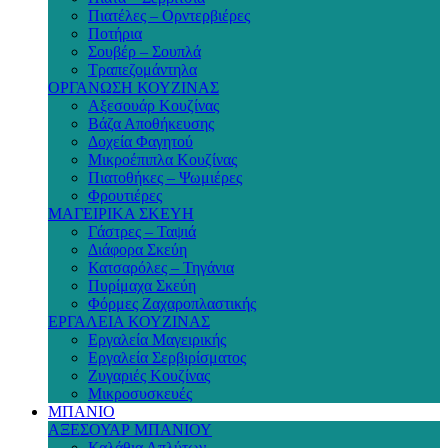
Πιατέλες – Ορντερβιέρες
Ποτήρια
Σουβέρ – Σουπλά
Τραπεζομάντηλα
ΟΡΓΑΝΩΣΗ ΚΟΥΖΙΝΑΣ
Αξεσουάρ Κουζίνας
Βάζα Αποθήκευσης
Δοχεία Φαγητού
Μικροέπιπλα Κουζίνας
Πιατοθήκες – Ψωμιέρες
Φρουτιέρες
ΜΑΓΕΙΡΙΚΑ ΣΚΕΥΗ
Γάστρες – Ταψιά
Διάφορα Σκεύη
Κατσαρόλες – Τηγάνια
Πυρίμαχα Σκεύη
Φόρμες Ζαχαροπλαστικής
ΕΡΓΑΛΕΙΑ ΚΟΥΖΙΝΑΣ
Εργαλεία Μαγειρικής
Εργαλεία Σερβιρίσματος
Ζυγαριές Κουζίνας
Μικροσυσκευές
ΜΠΑΝΙΟ
ΑΞΕΣΟΥΑΡ ΜΠΑΝΙΟΥ
Καλάθια Απλύτων