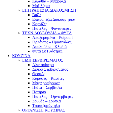
Καλάθια – Μπαούλα
Μαξιλάρια
ΕΠΙΤΡΑΠΕΖΙΑ ΔΙΑΚΟΣΜΗΣΗ
Βάζα
Επιτραπέζια Διακοσμητικά
Κορνίζες
Πιατέλες – Φοντανιέρες
ΤΕΧΝ.ΛΟΥΛΟΥΔΙΑ – ΦΥΤΑ
Αποξηραμένα – Potpouri
Γιρλάντες – Πρασινάδες
Λουλούδια – Κλαδιά
Φυτά Σε Γλάστρες
ΚΟΥΖΙΝΑ
ΕΙΔΗ ΣΕΡΒΙΡΙΣΜΑΤΟΣ
Αλατοπίπερα
Δίσκοι Σερβιρίσματος
Θερμός
Καράφες – Κανάτες
Μαχαιροπίρουνα
Πιάτα – Σερβίτσια
Ποτήρια
Πιατέλες – Ορντερβιέρες
Σουβέρ – Σουπλά
Τραπεζομάντηλα
ΟΡΓΑΝΩΣΗ ΚΟΥΖΙΝΑΣ