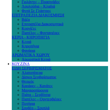
Γιρλάντες – Πρασινάδες
Λουλούδια – Κλαδιά
Φυτά Σε Γλάστρες
ΕΠΙΤΡΑΠΕΖΙΑ ΔΙΑΚΟΣΜΗΣΗ
Βάζα
Επιτραπέζια Διακοσμητικά
Κορνίζες
Πιατέλες – Φοντανιέρες
ΚΕΡΙΑ - ΚΗΡΟΠΗΓΙΑ
Κεριά
Κηροπήγια
Φανάρια
ΑΡΩΜΑΤΙΚΑ ΧΩΡΟΥ
Αρωματικά Κεριά
ΚΟΥΖΙΝΑ
ΕΙΔΗ ΣΕΡΒΙΡΙΣΜΑΤΟΣ
Αλατοπίπερα
Δίσκοι Σερβιρίσματος
Θερμός
Καράφες – Κανάτες
Μαχαιροπίρουνα
Πιάτα – Σερβίτσια
Πιατέλες – Ορντερβιέρες
Ποτήρια
Σουβέρ – Σουπλά