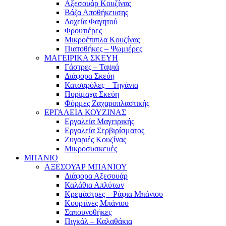
Αξεσουάρ Κουζίνας
Βάζα Αποθήκευσης
Δοχεία Φαγητού
Φρουτιέρες
Μικροέπιπλα Κουζίνας
Πιατοθήκες – Ψωμιέρες
ΜΑΓΕΙΡΙΚΑ ΣΚΕΥΗ
Γάστρες – Ταψιά
Διάφορα Σκεύη
Κατσαρόλες – Τηγάνια
Πυρίμαχα Σκεύη
Φόρμες Ζαχαροπλαστικής
ΕΡΓΑΛΕΙΑ ΚΟΥΖΙΝΑΣ
Εργαλεία Μαγειρικής
Εργαλεία Σερβιρίσματος
Ζυγαριές Κουζίνας
Μικροσυσκευές
ΜΠΑΝΙΟ
ΑΞΕΣΟΥΑΡ ΜΠΑΝΙΟΥ
Διάφορα Αξεσουάρ
Καλάθια Απλύτων
Κρεμάστρες – Ράφια Μπάνιου
Κουρτίνες Μπάνιου
Σαπουνοθήκες
Πιγκάλ – Καλαθάκια