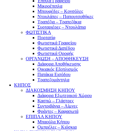
Έπιπλα Γραφείου
Μικροέπιπλα
Μπουφέδες – Κονσόλες
Ντουλάπες – Παπουτσοθήκες
Τραπέζια – Τραπεζάκια
Συρταριέρες – Ντουλάπια
ΦΩΤΙΣΤΙΚΑ
Πορτατίφ
Φωτιστικά Γραφείου
Φωτιστικά Δαπέδου
Φωτιστικά Οροφής
ΟΡΓΑΝΩΣΗ – ΑΠΟΘΗΚΕΥΣΗ
Διάφορα Αποθήκευσης
Οικιακός Εξοπλισμός
Πατάκια Εισόδου
Τραπεζομάντηλα
ΚΗΠΟΣ
ΔΙΑΚΟΣΜΗΣΗ ΚΗΠΟΥ
Διάφορα Εξωτερικού Χώρου
Κασπώ – Γλάστρες
Συντριβάνια – Λίμνες
Φράχτες – Καφασωτά
ΕΠΙΠΛΑ ΚΗΠΟΥ
Μπαούλα Κήπου
Ομπρέλες – Κιόσκια