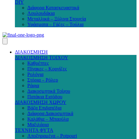
DIY
Διάφορα Κατασκευαστικά
Λουλουδάκια
Μεταλλικά – Ξύλινα Στοιχεία
Υφάσματα – Γάζες – Τούλια
ΔΙΑΚΟΣΜΗΣΗ
ΔΙΑΚΟΣΜΗΣΗ ΤΟΙΧΟΥ
Καθρέπτες
Πίνακες – Κορνίζες
Ρολόγια
Στόρια – Ρόλερ
Ράφια
Διακοσμητικά Τοίχου
Πατάκια Εισόδου
ΔΙΑΚΟΣΜΗΣΗ ΧΩΡΟΥ
Βάζα Επιδαπέδια
Διάφορα Διακοσμητικά
Καλάθια – Μπαούλα
Μαξιλάρια
ΤΕΧΝΗΤΑ ΦΥΤΑ
Αποξηραμένα – Potpouri