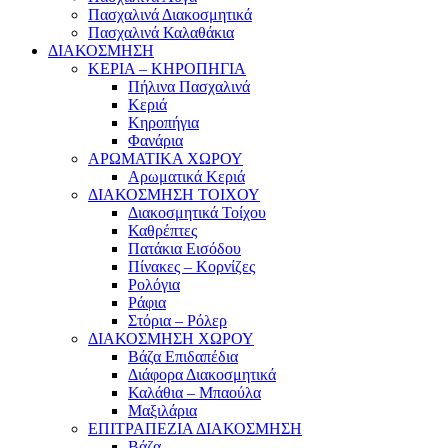
Πασχαλινά Διακοσμητικά
Πασχαλινά Καλαθάκια
ΔΙΑΚΟΣΜΗΣΗ
ΚΕΡΙΑ – ΚΗΡΟΠΗΓΙΑ
Πήλινα Πασχαλινά
Κεριά
Κηροπήγια
Φανάρια
ΑΡΩΜΑΤΙΚΑ ΧΩΡΟΥ
Αρωματικά Κεριά
ΔΙΑΚΟΣΜΗΣΗ ΤΟΙΧΟΥ
Διακοσμητικά Τοίχου
Καθρέπτες
Πατάκια Εισόδου
Πίνακες – Κορνίζες
Ρολόγια
Ράφια
Στόρια – Ρόλερ
ΔΙΑΚΟΣΜΗΣΗ ΧΩΡΟΥ
Βάζα Επιδαπέδια
Διάφορα Διακοσμητικά
Καλάθια – Μπαούλα
Μαξιλάρια
ΕΠΙΤΡΑΠΕΖΙΑ ΔΙΑΚΟΣΜΗΣΗ
Βάζα