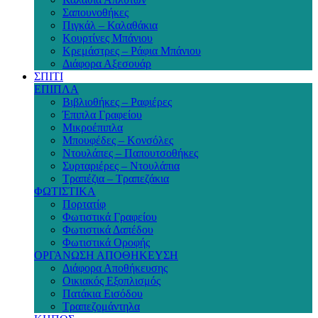
Σαπουνοθήκες
Πιγκάλ – Καλαθάκια
Κουρτίνες Μπάνιου
Κρεμάστρες – Ράφια Μπάνιου
Διάφορα Αξεσουάρ
ΣΠΙΤΙ
ΕΠΙΠΛΑ
Βιβλιοθήκες – Ραφιέρες
Έπιπλα Γραφείου
Μικροέπιπλα
Μπουφέδες – Κονσόλες
Ντουλάπες – Παπουτσοθήκες
Συρταριέρες – Ντουλάπια
Τραπέζια – Τραπεζάκια
ΦΩΤΙΣΤΙΚΑ
Πορτατίφ
Φωτιστικά Γραφείου
Φωτιστικά Δαπέδου
Φωτιστικά Οροφής
ΟΡΓΑΝΩΣΗ ΑΠΟΘΗΚΕΥΣΗ
Διάφορα Αποθήκευσης
Οικιακός Εξοπλισμός
Πατάκια Εισόδου
Τραπεζομάντηλα