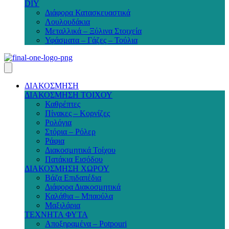
DIY
Διάφορα Κατασκευαστικά
Λουλουδάκια
Μεταλλικά – Ξύλινα Στοιχεία
Υφάσματα – Γάζες – Τούλια
ΔΙΑΚΟΣΜΗΣΗ
ΔΙΑΚΟΣΜΗΣΗ ΤΟΙΧΟΥ
Καθρέπτες
Πίνακες – Κορνίζες
Ρολόγια
Στόρια – Ρόλερ
Ράφια
Διακοσμητικά Τοίχου
Πατάκια Εισόδου
ΔΙΑΚΟΣΜΗΣΗ ΧΩΡΟΥ
Βάζα Επιδαπέδια
Διάφορα Διακοσμητικά
Καλάθια – Μπαούλα
Μαξιλάρια
ΤΕΧΝΗΤΑ ΦΥΤΑ
Αποξηραμένα – Potpouri