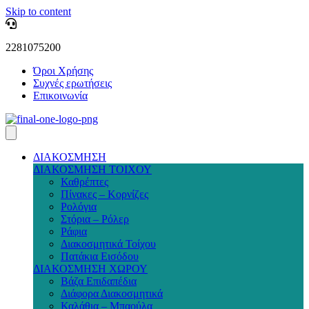
Skip to content
2281075200
Όροι Χρήσης
Συχνές ερωτήσεις
Επικοινωνία
ΔΙΑΚΟΣΜΗΣΗ
ΔΙΑΚΟΣΜΗΣΗ ΤΟΙΧΟΥ
Καθρέπτες
Πίνακες – Κορνίζες
Ρολόγια
Στόρια – Ρόλερ
Ράφια
Διακοσμητικά Τοίχου
Πατάκια Εισόδου
ΔΙΑΚΟΣΜΗΣΗ ΧΩΡΟΥ
Βάζα Επιδαπέδια
Διάφορα Διακοσμητικά
Καλάθια – Μπαούλα