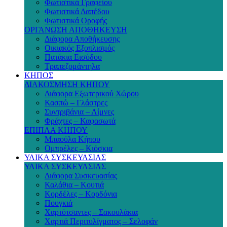
Φωτιστικά Γραφείου
Φωτιστικά Δαπέδου
Φωτιστικά Οροφής
ΟΡΓΑΝΩΣΗ ΑΠΟΘΗΚΕΥΣΗ
Διάφορα Αποθήκευσης
Οικιακός Εξοπλισμός
Πατάκια Εισόδου
Τραπεζομάντηλα
ΚΗΠΟΣ
ΔΙΑΚΟΣΜΗΣΗ ΚΗΠΟΥ
Διάφορα Εξωτερικού Χώρου
Κασπώ – Γλάστρες
Συντριβάνια – Λίμνες
Φράχτες – Καφασωτά
ΕΠΙΠΛΑ ΚΗΠΟΥ
Μπαούλα Κήπου
Ομπρέλες – Κιόσκια
ΥΛΙΚΑ ΣΥΣΚΕΥΑΣΙΑΣ
ΥΛΙΚΑ ΣΥΣΚΕΥΑΣΙΑΣ
Διάφορα Συσκευασίας
Καλάθια – Κουτιά
Κορδέλες – Κορδόνια
Πουγκιά
Χαρτότσαντες – Σακουλάκια
Χαρτιά Περιτυλίγματος – Σελοφάν