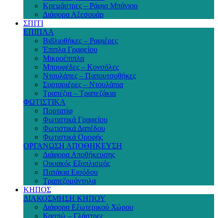
Κρεμάστρες – Ράφια Μπάνιου
Διάφορα Αξεσουάρ
ΣΠΙΤΙ
ΕΠΙΠΛΑ
Βιβλιοθήκες – Ραφιέρες
Έπιπλα Γραφείου
Μικροέπιπλα
Μπουφέδες – Κονσόλες
Ντουλάπες – Παπουτσοθήκες
Συρταριέρες – Ντουλάπια
Τραπέζια – Τραπεζάκια
ΦΩΤΙΣΤΙΚΑ
Πορτατίφ
Φωτιστικά Γραφείου
Φωτιστικά Δαπέδου
Φωτιστικά Οροφής
ΟΡΓΑΝΩΣΗ ΑΠΟΘΗΚΕΥΣΗ
Διάφορα Αποθήκευσης
Οικιακός Εξοπλισμός
Πατάκια Εισόδου
Τραπεζομάντηλα
ΚΗΠΟΣ
ΔΙΑΚΟΣΜΗΣΗ ΚΗΠΟΥ
Διάφορα Εξωτερικού Χώρου
Κασπώ – Γλάστρες