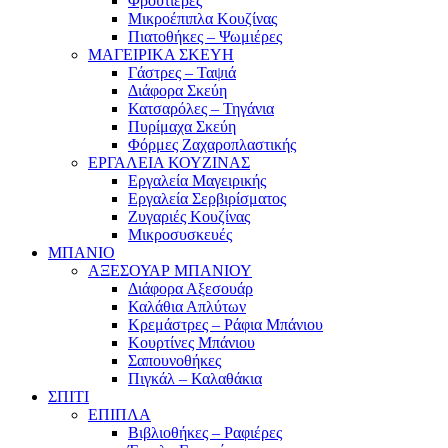
Φρουτιέρες
Μικροέπιπλα Κουζίνας
Πιατοθήκες – Ψωμιέρες
ΜΑΓΕΙΡΙΚΑ ΣΚΕΥΗ
Γάστρες – Ταψιά
Διάφορα Σκεύη
Κατσαρόλες – Τηγάνια
Πυρίμαχα Σκεύη
Φόρμες Ζαχαροπλαστικής
ΕΡΓΑΛΕΙΑ ΚΟΥΖΙΝΑΣ
Εργαλεία Μαγειρικής
Εργαλεία Σερβιρίσματος
Ζυγαριές Κουζίνας
Μικροσυσκευές
ΜΠΑΝΙΟ
ΑΞΕΣΟΥΑΡ ΜΠΑΝΙΟΥ
Διάφορα Αξεσουάρ
Καλάθια Απλύτων
Κρεμάστρες – Ράφια Μπάνιου
Κουρτίνες Μπάνιου
Σαπουνοθήκες
Πιγκάλ – Καλαθάκια
ΣΠΙΤΙ
ΕΠΙΠΛΑ
Βιβλιοθήκες – Ραφιέρες