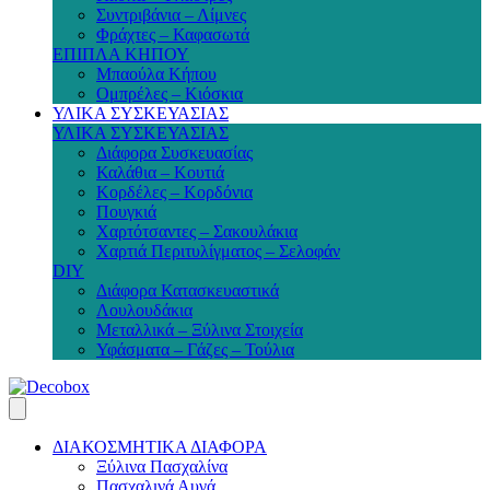
Συντριβάνια – Λίμνες
Φράχτες – Καφασωτά
ΕΠΙΠΛΑ ΚΗΠΟΥ
Μπαούλα Κήπου
Ομπρέλες – Κιόσκια
ΥΛΙΚΑ ΣΥΣΚΕΥΑΣΙΑΣ
ΥΛΙΚΑ ΣΥΣΚΕΥΑΣΙΑΣ
Διάφορα Συσκευασίας
Καλάθια – Κουτιά
Κορδέλες – Κορδόνια
Πουγκιά
Χαρτότσαντες – Σακουλάκια
Χαρτιά Περιτυλίγματος – Σελοφάν
DIY
Διάφορα Κατασκευαστικά
Λουλουδάκια
Μεταλλικά – Ξύλινα Στοιχεία
Υφάσματα – Γάζες – Τούλια
ΔΙΑΚΟΣΜΗΤΙΚΑ ΔΙΑΦΟΡΑ
Ξύλινα Πασχαλίνα
Πασχαλινά Αυγά