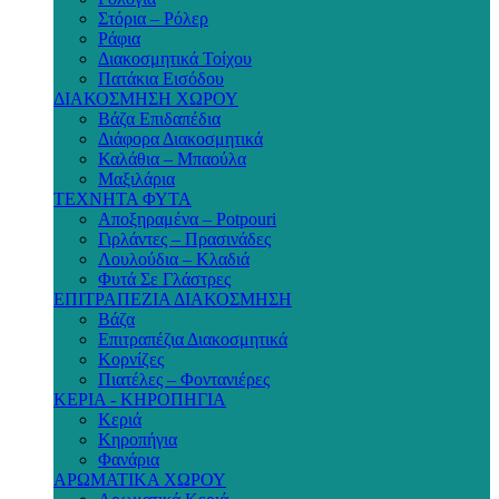
Στόρια – Ρόλερ
Ράφια
Διακοσμητικά Τοίχου
Πατάκια Εισόδου
ΔΙΑΚΟΣΜΗΣΗ ΧΩΡΟΥ
Βάζα Επιδαπέδια
Διάφορα Διακοσμητικά
Καλάθια – Μπαούλα
Μαξιλάρια
ΤΕΧΝΗΤΑ ΦΥΤΑ
Αποξηραμένα – Potpouri
Γιρλάντες – Πρασινάδες
Λουλούδια – Κλαδιά
Φυτά Σε Γλάστρες
ΕΠΙΤΡΑΠΕΖΙΑ ΔΙΑΚΟΣΜΗΣΗ
Βάζα
Επιτραπέζια Διακοσμητικά
Κορνίζες
Πιατέλες – Φοντανιέρες
ΚΕΡΙΑ - ΚΗΡΟΠΗΓΙΑ
Κεριά
Κηροπήγια
Φανάρια
ΑΡΩΜΑΤΙΚΑ ΧΩΡΟΥ