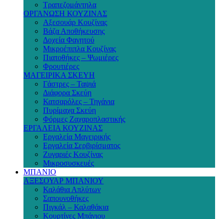
Τραπεζομάντηλα
ΟΡΓΑΝΩΣΗ ΚΟΥΖΙΝΑΣ
Αξεσουάρ Κουζίνας
Βάζα Αποθήκευσης
Δοχεία Φαγητού
Μικροέπιπλα Κουζίνας
Πιατοθήκες – Ψωμιέρες
Φρουτιέρες
ΜΑΓΕΙΡΙΚΑ ΣΚΕΥΗ
Γάστρες – Ταψιά
Διάφορα Σκεύη
Κατσαρόλες – Τηγάνια
Πυρίμαχα Σκεύη
Φόρμες Ζαχαροπλαστικής
ΕΡΓΑΛΕΙΑ ΚΟΥΖΙΝΑΣ
Εργαλεία Μαγειρικής
Εργαλεία Σερβιρίσματος
Ζυγαριές Κουζίνας
Μικροσυσκευές
ΜΠΑΝΙΟ
ΑΞΕΣΟΥΑΡ ΜΠΑΝΙΟΥ
Καλάθια Απλύτων
Σαπουνοθήκες
Πιγκάλ – Καλαθάκια
Κουρτίνες Μπάνιου