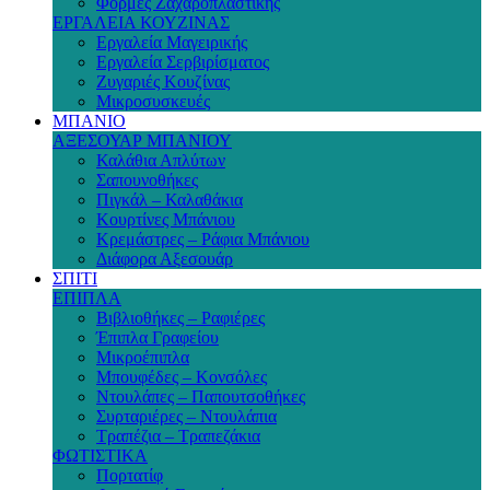
Φόρμες Ζαχαροπλαστικής
ΕΡΓΑΛΕΙΑ ΚΟΥΖΙΝΑΣ
Εργαλεία Μαγειρικής
Εργαλεία Σερβιρίσματος
Ζυγαριές Κουζίνας
Μικροσυσκευές
ΜΠΑΝΙΟ
ΑΞΕΣΟΥΑΡ ΜΠΑΝΙΟΥ
Καλάθια Απλύτων
Σαπουνοθήκες
Πιγκάλ – Καλαθάκια
Κουρτίνες Μπάνιου
Κρεμάστρες – Ράφια Μπάνιου
Διάφορα Αξεσουάρ
ΣΠΙΤΙ
ΕΠΙΠΛΑ
Βιβλιοθήκες – Ραφιέρες
Έπιπλα Γραφείου
Μικροέπιπλα
Μπουφέδες – Κονσόλες
Ντουλάπες – Παπουτσοθήκες
Συρταριέρες – Ντουλάπια
Τραπέζια – Τραπεζάκια
ΦΩΤΙΣΤΙΚΑ
Πορτατίφ