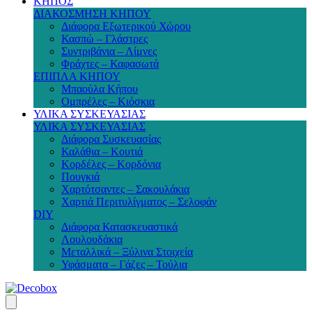
ΚΗΠΟΣ
ΔΙΑΚΟΣΜΗΣΗ ΚΗΠΟΥ
Διάφορα Εξωτερικού Χώρου
Κασπώ – Γλάστρες
Συντριβάνια – Λίμνες
Φράχτες – Καφασωτά
ΕΠΙΠΛΑ ΚΗΠΟΥ
Μπαούλα Κήπου
Ομπρέλες – Κιόσκια
ΥΛΙΚΑ ΣΥΣΚΕΥΑΣΙΑΣ
ΥΛΙΚΑ ΣΥΣΚΕΥΑΣΙΑΣ
Διάφορα Συσκευασίας
Καλάθια – Κουτιά
Κορδέλες – Κορδόνια
Πουγκιά
Χαρτότσαντες – Σακουλάκια
Χαρτιά Περιτυλίγματος – Σελοφάν
DIY
Διάφορα Κατασκευαστικά
Λουλουδάκια
Μεταλλικά – Ξύλινα Στοιχεία
Υφάσματα – Γάζες – Τούλια