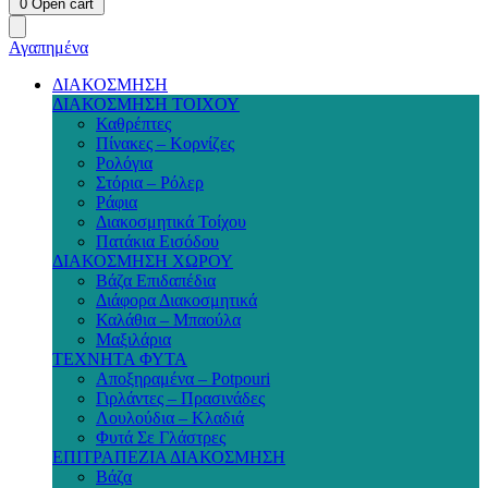
0
Open cart
Αγαπημένα
ΔΙΑΚΟΣΜΗΣΗ
ΔΙΑΚΟΣΜΗΣΗ ΤΟΙΧΟΥ
Καθρέπτες
Πίνακες – Κορνίζες
Ρολόγια
Στόρια – Ρόλερ
Ράφια
Διακοσμητικά Τοίχου
Πατάκια Εισόδου
ΔΙΑΚΟΣΜΗΣΗ ΧΩΡΟΥ
Βάζα Επιδαπέδια
Διάφορα Διακοσμητικά
Καλάθια – Μπαούλα
Μαξιλάρια
ΤΕΧΝΗΤΑ ΦΥΤΑ
Αποξηραμένα – Potpouri
Γιρλάντες – Πρασινάδες
Λουλούδια – Κλαδιά
Φυτά Σε Γλάστρες
ΕΠΙΤΡΑΠΕΖΙΑ ΔΙΑΚΟΣΜΗΣΗ
Βάζα