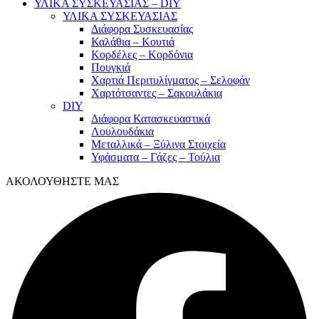
ΥΛΙΚΑ ΣΥΣΚΕΥΑΣΙΑΣ – DIY
ΥΛΙΚΑ ΣΥΣΚΕΥΑΣΙΑΣ
Διάφορα Συσκευασίας
Καλάθια – Κουτιά
Κορδέλες – Κορδόνια
Πουγκιά
Χαρτιά Περιτυλίγματος – Σελοφάν
Χαρτότσαντες – Σακουλάκια
DIY
Διάφορα Κατασκευαστικά
Λουλουδάκια
Μεταλλικά – Ξύλινα Στοιχεία
Υφάσματα – Γάζες – Τούλια
ΑΚΟΛΟΥΘΗΣΤΕ ΜΑΣ