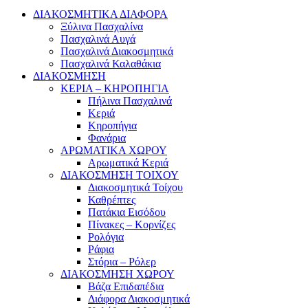
ΔΙΑΚΟΣΜΗΤΙΚΑ ΔΙΑΦΟΡΑ
Ξύλινα Πασχαλίνα
Πασχαλινά Αυγά
Πασχαλινά Διακοσμητικά
Πασχαλινά Καλαθάκια
ΔΙΑΚΟΣΜΗΣΗ
ΚΕΡΙΑ – ΚΗΡΟΠΗΓΙΑ
Πήλινα Πασχαλινά
Κεριά
Κηροπήγια
Φανάρια
ΑΡΩΜΑΤΙΚΑ ΧΩΡΟΥ
Αρωματικά Κεριά
ΔΙΑΚΟΣΜΗΣΗ ΤΟΙΧΟΥ
Διακοσμητικά Τοίχου
Καθρέπτες
Πατάκια Εισόδου
Πίνακες – Κορνίζες
Ρολόγια
Ράφια
Στόρια – Ρόλερ
ΔΙΑΚΟΣΜΗΣΗ ΧΩΡΟΥ
Βάζα Επιδαπέδια
Διάφορα Διακοσμητικά