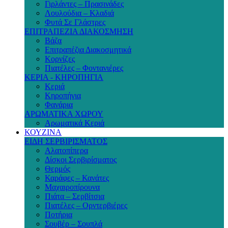
Γιρλάντες – Πρασινάδες
Λουλούδια – Κλαδιά
Φυτά Σε Γλάστρες
ΕΠΙΤΡΑΠΕΖΙΑ ΔΙΑΚΟΣΜΗΣΗ
Βάζα
Επιτραπέζια Διακοσμητικά
Κορνίζες
Πιατέλες – Φοντανιέρες
ΚΕΡΙΑ - ΚΗΡΟΠΗΓΙΑ
Κεριά
Κηροπήγια
Φανάρια
ΑΡΩΜΑΤΙΚΑ ΧΩΡΟΥ
Αρωματικά Κεριά
ΚΟΥΖΙΝΑ
ΕΙΔΗ ΣΕΡΒΙΡΙΣΜΑΤΟΣ
Αλατοπίπερα
Δίσκοι Σερβιρίσματος
Θερμός
Καράφες – Κανάτες
Μαχαιροπίρουνα
Πιάτα – Σερβίτσια
Πιατέλες – Ορντερβιέρες
Ποτήρια
Σουβέρ – Σουπλά