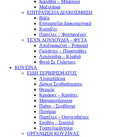
Καλάθια – Μπαούλα
Μαξιλάρια
ΕΠΙΤΡΑΠΕΖΙΑ ΔΙΑΚΟΣΜΗΣΗ
Βάζα
Επιτραπέζια Διακοσμητικά
Κορνίζες
Πιατέλες – Φοντανιέρες
ΤΕΧΝ.ΛΟΥΛΟΥΔΙΑ – ΦΥΤΑ
Αποξηραμένα – Potpouri
Γιρλάντες – Πρασινάδες
Λουλούδια – Κλαδιά
Φυτά Σε Γλάστρες
ΚΟΥΖΙΝΑ
ΕΙΔΗ ΣΕΡΒΙΡΙΣΜΑΤΟΣ
Αλατοπίπερα
Δίσκοι Σερβιρίσματος
Θερμός
Καράφες – Κανάτες
Μαχαιροπίρουνα
Πιάτα – Σερβίτσια
Ποτήρια
Πιατέλες – Ορντερβιέρες
Σουβέρ – Σουπλά
Τραπεζομάντηλα
ΟΡΓΑΝΩΣΗ ΚΟΥΖΙΝΑΣ