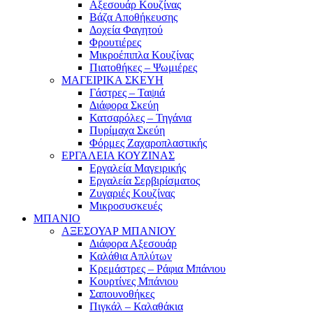
Αξεσουάρ Κουζίνας
Βάζα Αποθήκευσης
Δοχεία Φαγητού
Φρουτιέρες
Μικροέπιπλα Κουζίνας
Πιατοθήκες – Ψωμιέρες
ΜΑΓΕΙΡΙΚΑ ΣΚΕΥΗ
Γάστρες – Ταψιά
Διάφορα Σκεύη
Κατσαρόλες – Τηγάνια
Πυρίμαχα Σκεύη
Φόρμες Ζαχαροπλαστικής
ΕΡΓΑΛΕΙΑ ΚΟΥΖΙΝΑΣ
Εργαλεία Μαγειρικής
Εργαλεία Σερβιρίσματος
Ζυγαριές Κουζίνας
Μικροσυσκευές
ΜΠΑΝΙΟ
ΑΞΕΣΟΥΑΡ ΜΠΑΝΙΟΥ
Διάφορα Αξεσουάρ
Καλάθια Απλύτων
Κρεμάστρες – Ράφια Μπάνιου
Κουρτίνες Μπάνιου
Σαπουνοθήκες
Πιγκάλ – Καλαθάκια