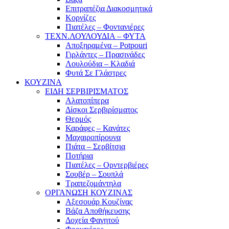
Επιτραπέζια Διακοσμητικά
Κορνίζες
Πιατέλες – Φοντανιέρες
ΤΕΧΝ.ΛΟΥΛΟΥΔΙΑ – ΦΥΤΑ
Αποξηραμένα – Potpouri
Γιρλάντες – Πρασινάδες
Λουλούδια – Κλαδιά
Φυτά Σε Γλάστρες
ΚΟΥΖΙΝΑ
ΕΙΔΗ ΣΕΡΒΙΡΙΣΜΑΤΟΣ
Αλατοπίπερα
Δίσκοι Σερβιρίσματος
Θερμός
Καράφες – Κανάτες
Μαχαιροπίρουνα
Πιάτα – Σερβίτσια
Ποτήρια
Πιατέλες – Ορντερβιέρες
Σουβέρ – Σουπλά
Τραπεζομάντηλα
ΟΡΓΑΝΩΣΗ ΚΟΥΖΙΝΑΣ
Αξεσουάρ Κουζίνας
Βάζα Αποθήκευσης
Δοχεία Φαγητού