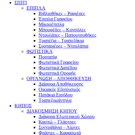
ΣΠΙΤΙ
ΕΠΙΠΛΑ
Βιβλιοθήκες – Ραφιέρες
Έπιπλα Γραφείου
Μικροέπιπλα
Μπουφέδες – Κονσόλες
Ντουλάπες – Παπουτσοθήκες
Τραπέζια – Τραπεζάκια
Συρταριέρες – Ντουλάπια
ΦΩΤΙΣΤΙΚΑ
Πορτατίφ
Φωτιστικά Γραφείου
Φωτιστικά Δαπέδου
Φωτιστικά Οροφής
ΟΡΓΑΝΩΣΗ – ΑΠΟΘΗΚΕΥΣΗ
Διάφορα Αποθήκευσης
Οικιακός Εξοπλισμός
Πατάκια Εισόδου
Τραπεζομάντηλα
ΚΗΠΟΣ
ΔΙΑΚΟΣΜΗΣΗ ΚΗΠΟΥ
Διάφορα Εξωτερικού Χώρου
Κασπώ – Γλάστρες
Συντριβάνια – Λίμνες
Φράχτες – Καφασωτά