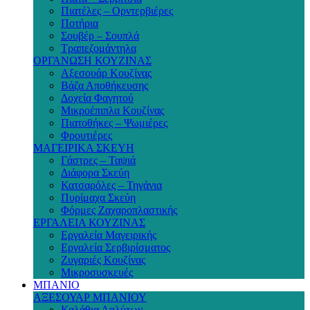
Πιατέλες – Ορντερβιέρες
Ποτήρια
Σουβέρ – Σουπλά
Τραπεζομάντηλα
ΟΡΓΑΝΩΣΗ ΚΟΥΖΙΝΑΣ
Αξεσουάρ Κουζίνας
Βάζα Αποθήκευσης
Δοχεία Φαγητού
Μικροέπιπλα Κουζίνας
Πιατοθήκες – Ψωμιέρες
Φρουτιέρες
ΜΑΓΕΙΡΙΚΑ ΣΚΕΥΗ
Γάστρες – Ταψιά
Διάφορα Σκεύη
Κατσαρόλες – Τηγάνια
Πυρίμαχα Σκεύη
Φόρμες Ζαχαροπλαστικής
ΕΡΓΑΛΕΙΑ ΚΟΥΖΙΝΑΣ
Εργαλεία Μαγειρικής
Εργαλεία Σερβιρίσματος
Ζυγαριές Κουζίνας
Μικροσυσκευές
ΜΠΑΝΙΟ
ΑΞΕΣΟΥΑΡ ΜΠΑΝΙΟΥ
Καλάθια Απλύτων