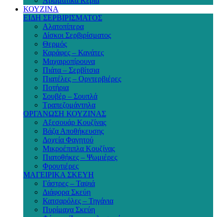
Αρωματικά Κεριά
ΚΟΥΖΙΝΑ
ΕΙΔΗ ΣΕΡΒΙΡΙΣΜΑΤΟΣ
Αλατοπίπερα
Δίσκοι Σερβιρίσματος
Θερμός
Καράφες – Κανάτες
Μαχαιροπίρουνα
Πιάτα – Σερβίτσια
Πιατέλες – Ορντερβιέρες
Ποτήρια
Σουβέρ – Σουπλά
Τραπεζομάντηλα
ΟΡΓΑΝΩΣΗ ΚΟΥΖΙΝΑΣ
Αξεσουάρ Κουζίνας
Βάζα Αποθήκευσης
Δοχεία Φαγητού
Μικροέπιπλα Κουζίνας
Πιατοθήκες – Ψωμιέρες
Φρουτιέρες
ΜΑΓΕΙΡΙΚΑ ΣΚΕΥΗ
Γάστρες – Ταψιά
Διάφορα Σκεύη
Κατσαρόλες – Τηγάνια
Πυρίμαχα Σκεύη