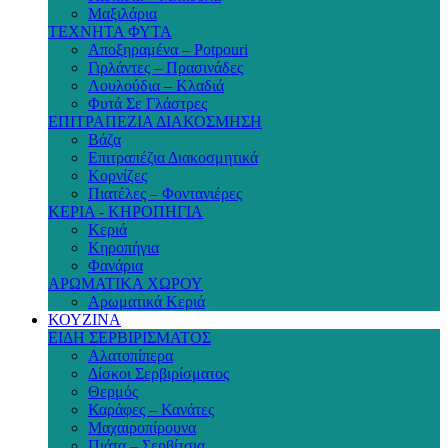
Μαξιλάρια
ΤΕΧΝΗΤΑ ΦΥΤΑ
Αποξηραμένα – Potpouri
Γιρλάντες – Πρασινάδες
Λουλούδια – Κλαδιά
Φυτά Σε Γλάστρες
ΕΠΙΤΡΑΠΕΖΙΑ ΔΙΑΚΟΣΜΗΣΗ
Βάζα
Επιτραπέζια Διακοσμητικά
Κορνίζες
Πιατέλες – Φοντανιέρες
ΚΕΡΙΑ - ΚΗΡΟΠΗΓΙΑ
Κεριά
Κηροπήγια
Φανάρια
ΑΡΩΜΑΤΙΚΑ ΧΩΡΟΥ
Αρωματικά Κεριά
ΚΟΥΖΙΝΑ
ΕΙΔΗ ΣΕΡΒΙΡΙΣΜΑΤΟΣ
Αλατοπίπερα
Δίσκοι Σερβιρίσματος
Θερμός
Καράφες – Κανάτες
Μαχαιροπίρουνα
Πιάτα – Σερβίτσια