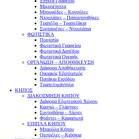
Έπιπλα Γραφείου
Μικροέπιπλα
Μπουφέδες – Κονσόλες
Ντουλάπες – Παπουτσοθήκες
Τραπέζια – Τραπεζάκια
Συρταριέρες – Ντουλάπια
ΦΩΤΙΣΤΙΚΑ
Πορτατίφ
Φωτιστικά Γραφείου
Φωτιστικά Δαπέδου
Φωτιστικά Οροφής
ΟΡΓΑΝΩΣΗ – ΑΠΟΘΗΚΕΥΣΗ
Διάφορα Αποθήκευσης
Οικιακός Εξοπλισμός
Πατάκια Εισόδου
Τραπεζομάντηλα
ΚΗΠΟΣ
ΔΙΑΚΟΣΜΗΣΗ ΚΗΠΟΥ
Διάφορα Εξωτερικού Χώρου
Κασπώ – Γλάστρες
Συντριβάνια – Λίμνες
Φράχτες – Καφασωτά
ΕΠΙΠΛΑ ΚΗΠΟΥ
Μπαούλα Κήπου
Ομπρέλες – Κιόσκια