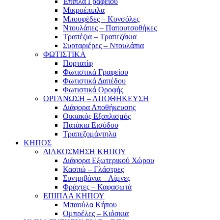
Έπιπλα Γραφείου
Μικροέπιπλα
Μπουφέδες – Κονσόλες
Ντουλάπες – Παπουτσοθήκες
Τραπέζια – Τραπεζάκια
Συρταριέρες – Ντουλάπια
ΦΩΤΙΣΤΙΚΑ
Πορτατίφ
Φωτιστικά Γραφείου
Φωτιστικά Δαπέδου
Φωτιστικά Οροφής
ΟΡΓΑΝΩΣΗ – ΑΠΟΘΗΚΕΥΣΗ
Διάφορα Αποθήκευσης
Οικιακός Εξοπλισμός
Πατάκια Εισόδου
Τραπεζομάντηλα
ΚΗΠΟΣ
ΔΙΑΚΟΣΜΗΣΗ ΚΗΠΟΥ
Διάφορα Εξωτερικού Χώρου
Κασπώ – Γλάστρες
Συντριβάνια – Λίμνες
Φράχτες – Καφασωτά
ΕΠΙΠΛΑ ΚΗΠΟΥ
Μπαούλα Κήπου
Ομπρέλες – Κιόσκια