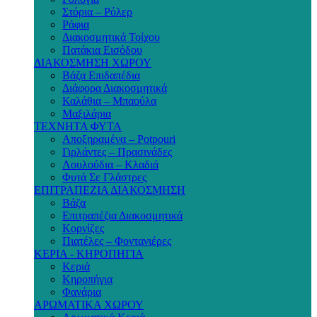
Στόρια – Ρόλερ
Ράφια
Διακοσμητικά Τοίχου
Πατάκια Εισόδου
ΔΙΑΚΟΣΜΗΣΗ ΧΩΡΟΥ
Βάζα Επιδαπέδια
Διάφορα Διακοσμητικά
Καλάθια – Μπαούλα
Μαξιλάρια
ΤΕΧΝΗΤΑ ΦΥΤΑ
Αποξηραμένα – Potpouri
Γιρλάντες – Πρασινάδες
Λουλούδια – Κλαδιά
Φυτά Σε Γλάστρες
ΕΠΙΤΡΑΠΕΖΙΑ ΔΙΑΚΟΣΜΗΣΗ
Βάζα
Επιτραπέζια Διακοσμητικά
Κορνίζες
Πιατέλες – Φοντανιέρες
ΚΕΡΙΑ - ΚΗΡΟΠΗΓΙΑ
Κεριά
Κηροπήγια
Φανάρια
ΑΡΩΜΑΤΙΚΑ ΧΩΡΟΥ