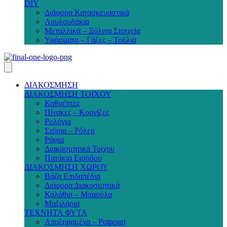
DIY
Διάφορα Κατασκευαστικά
Λουλουδάκια
Μεταλλικά – Ξύλινα Στοιχεία
Υφάσματα – Γάζες – Τούλια
ΔΙΑΚΟΣΜΗΣΗ
ΔΙΑΚΟΣΜΗΣΗ ΤΟΙΧΟΥ
Καθρέπτες
Πίνακες – Κορνίζες
Ρολόγια
Στόρια – Ρόλερ
Ράφια
Διακοσμητικά Τοίχου
Πατάκια Εισόδου
ΔΙΑΚΟΣΜΗΣΗ ΧΩΡΟΥ
Βάζα Επιδαπέδια
Διάφορα Διακοσμητικά
Καλάθια – Μπαούλα
Μαξιλάρια
ΤΕΧΝΗΤΑ ΦΥΤΑ
Αποξηραμένα – Potpouri