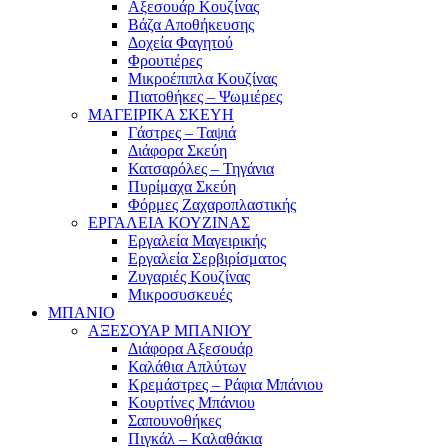
Αξεσουάρ Κουζίνας
Βάζα Αποθήκευσης
Δοχεία Φαγητού
Φρουτιέρες
Μικροέπιπλα Κουζίνας
Πιατοθήκες – Ψωμιέρες
ΜΑΓΕΙΡΙΚΑ ΣΚΕΥΗ
Γάστρες – Ταψιά
Διάφορα Σκεύη
Κατσαρόλες – Τηγάνια
Πυρίμαχα Σκεύη
Φόρμες Ζαχαροπλαστικής
ΕΡΓΑΛΕΙΑ ΚΟΥΖΙΝΑΣ
Εργαλεία Μαγειρικής
Εργαλεία Σερβιρίσματος
Ζυγαριές Κουζίνας
Μικροσυσκευές
ΜΠΑΝΙΟ
ΑΞΕΣΟΥΑΡ ΜΠΑΝΙΟΥ
Διάφορα Αξεσουάρ
Καλάθια Απλύτων
Κρεμάστρες – Ράφια Μπάνιου
Κουρτίνες Μπάνιου
Σαπουνοθήκες
Πιγκάλ – Καλαθάκια