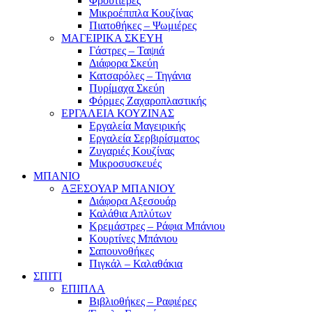
Φρουτιέρες
Μικροέπιπλα Κουζίνας
Πιατοθήκες – Ψωμιέρες
ΜΑΓΕΙΡΙΚΑ ΣΚΕΥΗ
Γάστρες – Ταψιά
Διάφορα Σκεύη
Κατσαρόλες – Τηγάνια
Πυρίμαχα Σκεύη
Φόρμες Ζαχαροπλαστικής
ΕΡΓΑΛΕΙΑ ΚΟΥΖΙΝΑΣ
Εργαλεία Μαγειρικής
Εργαλεία Σερβιρίσματος
Ζυγαριές Κουζίνας
Μικροσυσκευές
ΜΠΑΝΙΟ
ΑΞΕΣΟΥΑΡ ΜΠΑΝΙΟΥ
Διάφορα Αξεσουάρ
Καλάθια Απλύτων
Κρεμάστρες – Ράφια Μπάνιου
Κουρτίνες Μπάνιου
Σαπουνοθήκες
Πιγκάλ – Καλαθάκια
ΣΠΙΤΙ
ΕΠΙΠΛΑ
Βιβλιοθήκες – Ραφιέρες