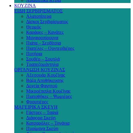
Αρωματικά Κεριά
ΚΟΥΖΙΝΑ
ΕΙΔΗ ΣΕΡΒΙΡΙΣΜΑΤΟΣ
Αλατοπίπερα
Δίσκοι Σερβιρίσματος
Θερμός
Καράφες – Κανάτες
Μαχαιροπίρουνα
Πιάτα – Σερβίτσια
Πιατέλες – Ορντερβιέρες
Ποτήρια
Σουβέρ – Σουπλά
Τραπεζομάντηλα
ΟΡΓΑΝΩΣΗ ΚΟΥΖΙΝΑΣ
Αξεσουάρ Κουζίνας
Βάζα Αποθήκευσης
Δοχεία Φαγητού
Μικροέπιπλα Κουζίνας
Πιατοθήκες – Ψωμιέρες
Φρουτιέρες
ΜΑΓΕΙΡΙΚΑ ΣΚΕΥΗ
Γάστρες – Ταψιά
Διάφορα Σκεύη
Κατσαρόλες – Τηγάνια
Πυρίμαχα Σκεύη