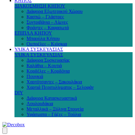
ΚΗΠΟΣ
ΔΙΑΚΟΣΜΗΣΗ ΚΗΠΟΥ
Διάφορα Εξωτερικού Χώρου
Κασπώ – Γλάστρες
Συντριβάνια – Λίμνες
Φράχτες – Καφασωτά
ΕΠΙΠΛΑ ΚΗΠΟΥ
Μπαούλα Κήπου
Ομπρέλες – Κιόσκια
ΥΛΙΚΑ ΣΥΣΚΕΥΑΣΙΑΣ
ΥΛΙΚΑ ΣΥΣΚΕΥΑΣΙΑΣ
Διάφορα Συσκευασίας
Καλάθια – Κουτιά
Κορδέλες – Κορδόνια
Πουγκιά
Χαρτότσαντες – Σακουλάκια
Χαρτιά Περιτυλίγματος – Σελοφάν
DIY
Διάφορα Κατασκευαστικά
Λουλουδάκια
Μεταλλικά – Ξύλινα Στοιχεία
Υφάσματα – Γάζες – Τούλια