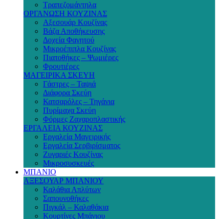
Τραπεζομάντηλα
ΟΡΓΑΝΩΣΗ ΚΟΥΖΙΝΑΣ
Αξεσουάρ Κουζίνας
Βάζα Αποθήκευσης
Δοχεία Φαγητού
Μικροέπιπλα Κουζίνας
Πιατοθήκες – Ψωμιέρες
Φρουτιέρες
ΜΑΓΕΙΡΙΚΑ ΣΚΕΥΗ
Γάστρες – Ταψιά
Διάφορα Σκεύη
Κατσαρόλες – Τηγάνια
Πυρίμαχα Σκεύη
Φόρμες Ζαχαροπλαστικής
ΕΡΓΑΛΕΙΑ ΚΟΥΖΙΝΑΣ
Εργαλεία Μαγειρικής
Εργαλεία Σερβιρίσματος
Ζυγαριές Κουζίνας
Μικροσυσκευές
ΜΠΑΝΙΟ
ΑΞΕΣΟΥΑΡ ΜΠΑΝΙΟΥ
Καλάθια Απλύτων
Σαπουνοθήκες
Πιγκάλ – Καλαθάκια
Κουρτίνες Μπάνιου