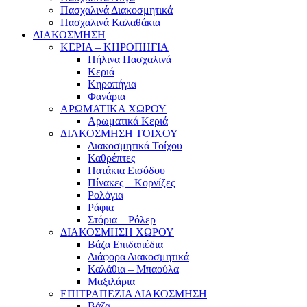
Πασχαλινά Διακοσμητικά
Πασχαλινά Καλαθάκια
ΔΙΑΚΟΣΜΗΣΗ
ΚΕΡΙΑ – ΚΗΡΟΠΗΓΙΑ
Πήλινα Πασχαλινά
Κεριά
Κηροπήγια
Φανάρια
ΑΡΩΜΑΤΙΚΑ ΧΩΡΟΥ
Αρωματικά Κεριά
ΔΙΑΚΟΣΜΗΣΗ ΤΟΙΧΟΥ
Διακοσμητικά Τοίχου
Καθρέπτες
Πατάκια Εισόδου
Πίνακες – Κορνίζες
Ρολόγια
Ράφια
Στόρια – Ρόλερ
ΔΙΑΚΟΣΜΗΣΗ ΧΩΡΟΥ
Βάζα Επιδαπέδια
Διάφορα Διακοσμητικά
Καλάθια – Μπαούλα
Μαξιλάρια
ΕΠΙΤΡΑΠΕΖΙΑ ΔΙΑΚΟΣΜΗΣΗ
Βάζα