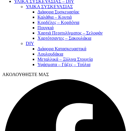
ΥΛΙΚΑ ΣΥΣΚΕΥΑΣΙΑΣ – DIY
ΥΛΙΚΑ ΣΥΣΚΕΥΑΣΙΑΣ
Διάφορα Συσκευασίας
Καλάθια – Κουτιά
Κορδέλες – Κορδόνια
Πουγκιά
Χαρτιά Περιτυλίγματος – Σελοφάν
Χαρτότσαντες – Σακουλάκια
DIY
Διάφορα Κατασκευαστικά
Λουλουδάκια
Μεταλλικά – Ξύλινα Στοιχεία
Υφάσματα – Γάζες – Τούλια
ΑΚΟΛΟΥΘΗΣΤΕ ΜΑΣ