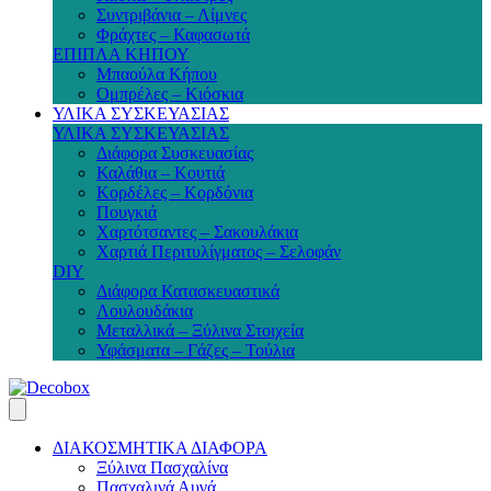
Συντριβάνια – Λίμνες
Φράχτες – Καφασωτά
ΕΠΙΠΛΑ ΚΗΠΟΥ
Μπαούλα Κήπου
Ομπρέλες – Κιόσκια
ΥΛΙΚΑ ΣΥΣΚΕΥΑΣΙΑΣ
ΥΛΙΚΑ ΣΥΣΚΕΥΑΣΙΑΣ
Διάφορα Συσκευασίας
Καλάθια – Κουτιά
Κορδέλες – Κορδόνια
Πουγκιά
Χαρτότσαντες – Σακουλάκια
Χαρτιά Περιτυλίγματος – Σελοφάν
DIY
Διάφορα Κατασκευαστικά
Λουλουδάκια
Μεταλλικά – Ξύλινα Στοιχεία
Υφάσματα – Γάζες – Τούλια
ΔΙΑΚΟΣΜΗΤΙΚΑ ΔΙΑΦΟΡΑ
Ξύλινα Πασχαλίνα
Πασχαλινά Αυγά