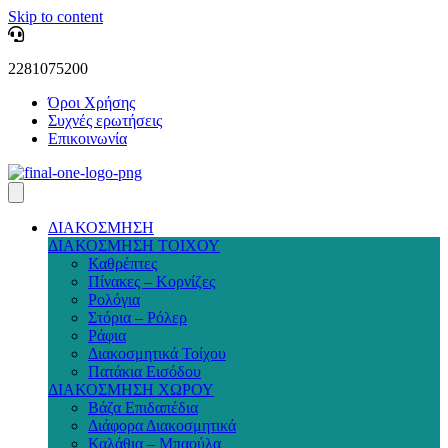
Skip to content
2281075200
Όροι Χρήσης
Συχνές ερωτήσεις
Επικοινωνία
ΔΙΑΚΟΣΜΗΣΗ
ΔΙΑΚΟΣΜΗΣΗ ΤΟΙΧΟΥ
Καθρέπτες
Πίνακες – Κορνίζες
Ρολόγια
Στόρια – Ρόλερ
Ράφια
Διακοσμητικά Τοίχου
Πατάκια Εισόδου
ΔΙΑΚΟΣΜΗΣΗ ΧΩΡΟΥ
Βάζα Επιδαπέδια
Διάφορα Διακοσμητικά
Καλάθια – Μπαούλα