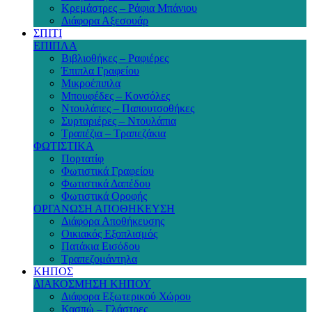
Κρεμάστρες – Ράφια Μπάνιου
Διάφορα Αξεσουάρ
ΣΠΙΤΙ
ΕΠΙΠΛΑ
Βιβλιοθήκες – Ραφιέρες
Έπιπλα Γραφείου
Μικροέπιπλα
Μπουφέδες – Κονσόλες
Ντουλάπες – Παπουτσοθήκες
Συρταριέρες – Ντουλάπια
Τραπέζια – Τραπεζάκια
ΦΩΤΙΣΤΙΚΑ
Πορτατίφ
Φωτιστικά Γραφείου
Φωτιστικά Δαπέδου
Φωτιστικά Οροφής
ΟΡΓΑΝΩΣΗ ΑΠΟΘΗΚΕΥΣΗ
Διάφορα Αποθήκευσης
Οικιακός Εξοπλισμός
Πατάκια Εισόδου
Τραπεζομάντηλα
ΚΗΠΟΣ
ΔΙΑΚΟΣΜΗΣΗ ΚΗΠΟΥ
Διάφορα Εξωτερικού Χώρου
Κασπώ – Γλάστρες