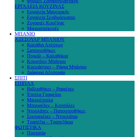
Φόρμες Ζαχαροπλαστικής
ΕΡΓΑΛΕΙΑ ΚΟΥΖΙΝΑΣ
Εργαλεία Μαγειρικής
Εργαλεία Σερβιρίσματος
Ζυγαριές Κουζίνας
Μικροσυσκευές
ΜΠΑΝΙΟ
ΑΞΕΣΟΥΑΡ ΜΠΑΝΙΟΥ
Καλάθια Απλύτων
Σαπουνοθήκες
Πιγκάλ – Καλαθάκια
Κουρτίνες Μπάνιου
Κρεμάστρες – Ράφια Μπάνιου
Διάφορα Αξεσουάρ
ΣΠΙΤΙ
ΕΠΙΠΛΑ
Βιβλιοθήκες – Ραφιέρες
Έπιπλα Γραφείου
Μικροέπιπλα
Μπουφέδες – Κονσόλες
Ντουλάπες – Παπουτσοθήκες
Συρταριέρες – Ντουλάπια
Τραπέζια – Τραπεζάκια
ΦΩΤΙΣΤΙΚΑ
Πορτατίφ