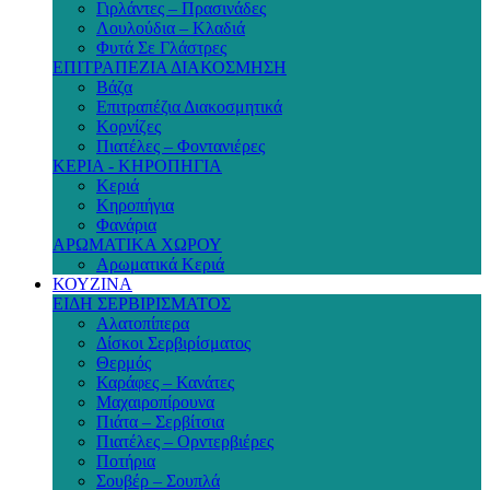
Γιρλάντες – Πρασινάδες
Λουλούδια – Κλαδιά
Φυτά Σε Γλάστρες
ΕΠΙΤΡΑΠΕΖΙΑ ΔΙΑΚΟΣΜΗΣΗ
Βάζα
Επιτραπέζια Διακοσμητικά
Κορνίζες
Πιατέλες – Φοντανιέρες
ΚΕΡΙΑ - ΚΗΡΟΠΗΓΙΑ
Κεριά
Κηροπήγια
Φανάρια
ΑΡΩΜΑΤΙΚΑ ΧΩΡΟΥ
Αρωματικά Κεριά
ΚΟΥΖΙΝΑ
ΕΙΔΗ ΣΕΡΒΙΡΙΣΜΑΤΟΣ
Αλατοπίπερα
Δίσκοι Σερβιρίσματος
Θερμός
Καράφες – Κανάτες
Μαχαιροπίρουνα
Πιάτα – Σερβίτσια
Πιατέλες – Ορντερβιέρες
Ποτήρια
Σουβέρ – Σουπλά