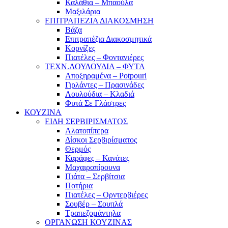
Καλάθια – Μπαούλα
Μαξιλάρια
ΕΠΙΤΡΑΠΕΖΙΑ ΔΙΑΚΟΣΜΗΣΗ
Βάζα
Επιτραπέζια Διακοσμητικά
Κορνίζες
Πιατέλες – Φοντανιέρες
ΤΕΧΝ.ΛΟΥΛΟΥΔΙΑ – ΦΥΤΑ
Αποξηραμένα – Potpouri
Γιρλάντες – Πρασινάδες
Λουλούδια – Κλαδιά
Φυτά Σε Γλάστρες
ΚΟΥΖΙΝΑ
ΕΙΔΗ ΣΕΡΒΙΡΙΣΜΑΤΟΣ
Αλατοπίπερα
Δίσκοι Σερβιρίσματος
Θερμός
Καράφες – Κανάτες
Μαχαιροπίρουνα
Πιάτα – Σερβίτσια
Ποτήρια
Πιατέλες – Ορντερβιέρες
Σουβέρ – Σουπλά
Τραπεζομάντηλα
ΟΡΓΑΝΩΣΗ ΚΟΥΖΙΝΑΣ