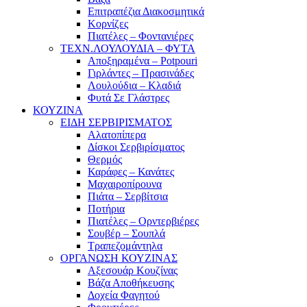
Επιτραπέζια Διακοσμητικά
Κορνίζες
Πιατέλες – Φοντανιέρες
ΤΕΧΝ.ΛΟΥΛΟΥΔΙΑ – ΦΥΤΑ
Αποξηραμένα – Potpouri
Γιρλάντες – Πρασινάδες
Λουλούδια – Κλαδιά
Φυτά Σε Γλάστρες
ΚΟΥΖΙΝΑ
ΕΙΔΗ ΣΕΡΒΙΡΙΣΜΑΤΟΣ
Αλατοπίπερα
Δίσκοι Σερβιρίσματος
Θερμός
Καράφες – Κανάτες
Μαχαιροπίρουνα
Πιάτα – Σερβίτσια
Ποτήρια
Πιατέλες – Ορντερβιέρες
Σουβέρ – Σουπλά
Τραπεζομάντηλα
ΟΡΓΑΝΩΣΗ ΚΟΥΖΙΝΑΣ
Αξεσουάρ Κουζίνας
Βάζα Αποθήκευσης
Δοχεία Φαγητού