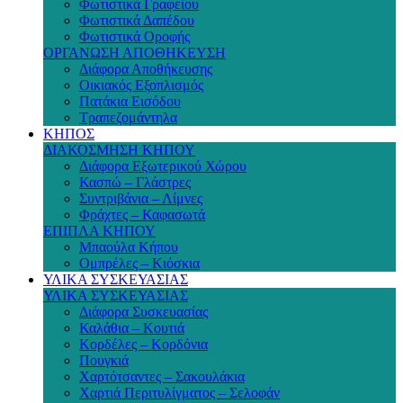
Φωτιστικά Γραφείου
Φωτιστικά Δαπέδου
Φωτιστικά Οροφής
ΟΡΓΑΝΩΣΗ ΑΠΟΘΗΚΕΥΣΗ
Διάφορα Αποθήκευσης
Οικιακός Εξοπλισμός
Πατάκια Εισόδου
Τραπεζομάντηλα
ΚΗΠΟΣ
ΔΙΑΚΟΣΜΗΣΗ ΚΗΠΟΥ
Διάφορα Εξωτερικού Χώρου
Κασπώ – Γλάστρες
Συντριβάνια – Λίμνες
Φράχτες – Καφασωτά
ΕΠΙΠΛΑ ΚΗΠΟΥ
Μπαούλα Κήπου
Ομπρέλες – Κιόσκια
ΥΛΙΚΑ ΣΥΣΚΕΥΑΣΙΑΣ
ΥΛΙΚΑ ΣΥΣΚΕΥΑΣΙΑΣ
Διάφορα Συσκευασίας
Καλάθια – Κουτιά
Κορδέλες – Κορδόνια
Πουγκιά
Χαρτότσαντες – Σακουλάκια
Χαρτιά Περιτυλίγματος – Σελοφάν