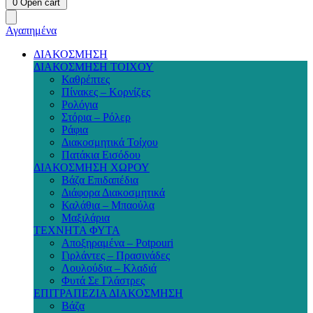
0
Open cart
Αγαπημένα
ΔΙΑΚΟΣΜΗΣΗ
ΔΙΑΚΟΣΜΗΣΗ ΤΟΙΧΟΥ
Καθρέπτες
Πίνακες – Κορνίζες
Ρολόγια
Στόρια – Ρόλερ
Ράφια
Διακοσμητικά Τοίχου
Πατάκια Εισόδου
ΔΙΑΚΟΣΜΗΣΗ ΧΩΡΟΥ
Βάζα Επιδαπέδια
Διάφορα Διακοσμητικά
Καλάθια – Μπαούλα
Μαξιλάρια
ΤΕΧΝΗΤΑ ΦΥΤΑ
Αποξηραμένα – Potpouri
Γιρλάντες – Πρασινάδες
Λουλούδια – Κλαδιά
Φυτά Σε Γλάστρες
ΕΠΙΤΡΑΠΕΖΙΑ ΔΙΑΚΟΣΜΗΣΗ
Βάζα