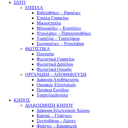
ΣΠΙΤΙ
ΕΠΙΠΛΑ
Βιβλιοθήκες – Ραφιέρες
Έπιπλα Γραφείου
Μικροέπιπλα
Μπουφέδες – Κονσόλες
Ντουλάπες – Παπουτσοθήκες
Τραπέζια – Τραπεζάκια
Συρταριέρες – Ντουλάπια
ΦΩΤΙΣΤΙΚΑ
Πορτατίφ
Φωτιστικά Γραφείου
Φωτιστικά Δαπέδου
Φωτιστικά Οροφής
ΟΡΓΑΝΩΣΗ – ΑΠΟΘΗΚΕΥΣΗ
Διάφορα Αποθήκευσης
Οικιακός Εξοπλισμός
Πατάκια Εισόδου
Τραπεζομάντηλα
ΚΗΠΟΣ
ΔΙΑΚΟΣΜΗΣΗ ΚΗΠΟΥ
Διάφορα Εξωτερικού Χώρου
Κασπώ – Γλάστρες
Συντριβάνια – Λίμνες
Φράχτες – Καφασωτά