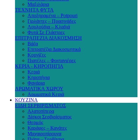
Μαξιλάρια
ΤΕΧΝΗΤΑ ΦΥΤΑ
Αποξηραμένα – Potpouri
Γιρλάντες – Πρασινάδες
Λουλούδια – Κλαδιά
Φυτά Σε Γλάστρες
ΕΠΙΤΡΑΠΕΖΙΑ ΔΙΑΚΟΣΜΗΣΗ
Βάζα
Επιτραπέζια Διακοσμητικά
Κορνίζες
Πιατέλες – Φοντανιέρες
ΚΕΡΙΑ - ΚΗΡΟΠΗΓΙΑ
Κεριά
Κηροπήγια
Φανάρια
ΑΡΩΜΑΤΙΚΑ ΧΩΡΟΥ
Αρωματικά Κεριά
ΚΟΥΖΙΝΑ
ΕΙΔΗ ΣΕΡΒΙΡΙΣΜΑΤΟΣ
Αλατοπίπερα
Δίσκοι Σερβιρίσματος
Θερμός
Καράφες – Κανάτες
Μαχαιροπίρουνα
Πιάτα – Σερβίτσια