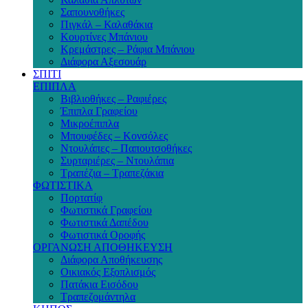
Σαπουνοθήκες
Πιγκάλ – Καλαθάκια
Κουρτίνες Μπάνιου
Κρεμάστρες – Ράφια Μπάνιου
Διάφορα Αξεσουάρ
ΣΠΙΤΙ
ΕΠΙΠΛΑ
Βιβλιοθήκες – Ραφιέρες
Έπιπλα Γραφείου
Μικροέπιπλα
Μπουφέδες – Κονσόλες
Ντουλάπες – Παπουτσοθήκες
Συρταριέρες – Ντουλάπια
Τραπέζια – Τραπεζάκια
ΦΩΤΙΣΤΙΚΑ
Πορτατίφ
Φωτιστικά Γραφείου
Φωτιστικά Δαπέδου
Φωτιστικά Οροφής
ΟΡΓΑΝΩΣΗ ΑΠΟΘΗΚΕΥΣΗ
Διάφορα Αποθήκευσης
Οικιακός Εξοπλισμός
Πατάκια Εισόδου
Τραπεζομάντηλα