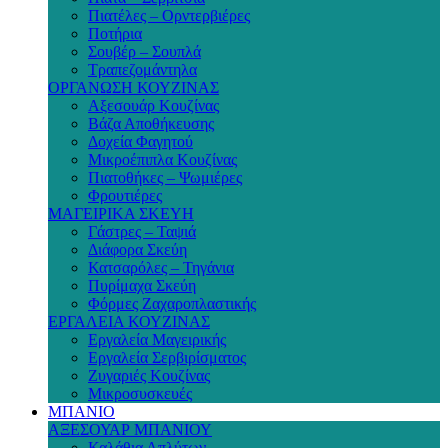
Πιατέλες – Ορντερβιέρες
Ποτήρια
Σουβέρ – Σουπλά
Τραπεζομάντηλα
ΟΡΓΑΝΩΣΗ ΚΟΥΖΙΝΑΣ
Αξεσουάρ Κουζίνας
Βάζα Αποθήκευσης
Δοχεία Φαγητού
Μικροέπιπλα Κουζίνας
Πιατοθήκες – Ψωμιέρες
Φρουτιέρες
ΜΑΓΕΙΡΙΚΑ ΣΚΕΥΗ
Γάστρες – Ταψιά
Διάφορα Σκεύη
Κατσαρόλες – Τηγάνια
Πυρίμαχα Σκεύη
Φόρμες Ζαχαροπλαστικής
ΕΡΓΑΛΕΙΑ ΚΟΥΖΙΝΑΣ
Εργαλεία Μαγειρικής
Εργαλεία Σερβιρίσματος
Ζυγαριές Κουζίνας
Μικροσυσκευές
ΜΠΑΝΙΟ
ΑΞΕΣΟΥΑΡ ΜΠΑΝΙΟΥ
Καλάθια Απλύτων