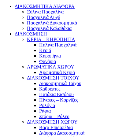
ΔΙΑΚΟΣΜΗΤΙΚΑ ΔΙΑΦΟΡΑ
Ξύλινα Πασχαλίνα
Πασχαλινά Αυγά
Πασχαλινά Διακοσμητικά
Πασχαλινά Καλαθάκια
ΔΙΑΚΟΣΜΗΣΗ
ΚΕΡΙΑ – ΚΗΡΟΠΗΓΙΑ
Πήλινα Πασχαλινά
Κεριά
Κηροπήγια
Φανάρια
ΑΡΩΜΑΤΙΚΑ ΧΩΡΟΥ
Αρωματικά Κεριά
ΔΙΑΚΟΣΜΗΣΗ ΤΟΙΧΟΥ
Διακοσμητικά Τοίχου
Καθρέπτες
Πατάκια Εισόδου
Πίνακες – Κορνίζες
Ρολόγια
Ράφια
Στόρια – Ρόλερ
ΔΙΑΚΟΣΜΗΣΗ ΧΩΡΟΥ
Βάζα Επιδαπέδια
Διάφορα Διακοσμητικά