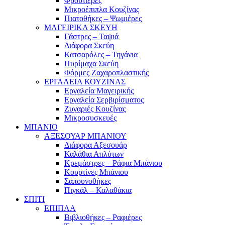
Φρουτιέρες
Μικροέπιπλα Κουζίνας
Πιατοθήκες – Ψωμιέρες
ΜΑΓΕΙΡΙΚΑ ΣΚΕΥΗ
Γάστρες – Ταψιά
Διάφορα Σκεύη
Κατσαρόλες – Τηγάνια
Πυρίμαχα Σκεύη
Φόρμες Ζαχαροπλαστικής
ΕΡΓΑΛΕΙΑ ΚΟΥΖΙΝΑΣ
Εργαλεία Μαγειρικής
Εργαλεία Σερβιρίσματος
Ζυγαριές Κουζίνας
Μικροσυσκευές
ΜΠΑΝΙΟ
ΑΞΕΣΟΥΑΡ ΜΠΑΝΙΟΥ
Διάφορα Αξεσουάρ
Καλάθια Απλύτων
Κρεμάστρες – Ράφια Μπάνιου
Κουρτίνες Μπάνιου
Σαπουνοθήκες
Πιγκάλ – Καλαθάκια
ΣΠΙΤΙ
ΕΠΙΠΛΑ
Βιβλιοθήκες – Ραφιέρες