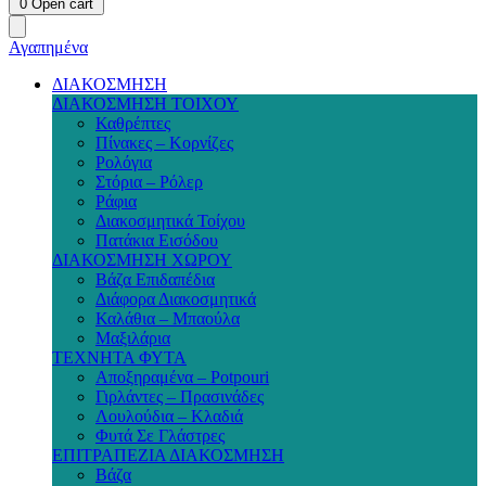
0
Open cart
Αγαπημένα
ΔΙΑΚΟΣΜΗΣΗ
ΔΙΑΚΟΣΜΗΣΗ ΤΟΙΧΟΥ
Καθρέπτες
Πίνακες – Κορνίζες
Ρολόγια
Στόρια – Ρόλερ
Ράφια
Διακοσμητικά Τοίχου
Πατάκια Εισόδου
ΔΙΑΚΟΣΜΗΣΗ ΧΩΡΟΥ
Βάζα Επιδαπέδια
Διάφορα Διακοσμητικά
Καλάθια – Μπαούλα
Μαξιλάρια
ΤΕΧΝΗΤΑ ΦΥΤΑ
Αποξηραμένα – Potpouri
Γιρλάντες – Πρασινάδες
Λουλούδια – Κλαδιά
Φυτά Σε Γλάστρες
ΕΠΙΤΡΑΠΕΖΙΑ ΔΙΑΚΟΣΜΗΣΗ
Βάζα