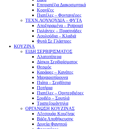
Επιτραπέζια Διακοσμητικά
Κορνίζες
Πιατέλες – Φοντανιέρες
ΤΕΧΝ.ΛΟΥΛΟΥΔΙΑ – ΦΥΤΑ
Αποξηραμένα – Potpouri
Γιρλάντες – Πρασινάδες
Λουλούδια – Κλαδιά
Φυτά Σε Γλάστρες
ΚΟΥΖΙΝΑ
ΕΙΔΗ ΣΕΡΒΙΡΙΣΜΑΤΟΣ
Αλατοπίπερα
Δίσκοι Σερβιρίσματος
Θερμός
Καράφες – Κανάτες
Μαχαιροπίρουνα
Πιάτα – Σερβίτσια
Ποτήρια
Πιατέλες – Ορντερβιέρες
Σουβέρ – Σουπλά
Τραπεζομάντηλα
ΟΡΓΑΝΩΣΗ ΚΟΥΖΙΝΑΣ
Αξεσουάρ Κουζίνας
Βάζα Αποθήκευσης
Δοχεία Φαγητού