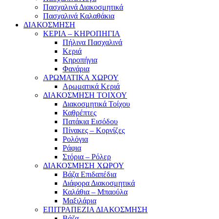
Πασχαλινά Διακοσμητικά
Πασχαλινά Καλαθάκια
ΔΙΑΚΟΣΜΗΣΗ
ΚΕΡΙΑ – ΚΗΡΟΠΗΓΙΑ
Πήλινα Πασχαλινά
Κεριά
Κηροπήγια
Φανάρια
ΑΡΩΜΑΤΙΚΑ ΧΩΡΟΥ
Αρωματικά Κεριά
ΔΙΑΚΟΣΜΗΣΗ ΤΟΙΧΟΥ
Διακοσμητικά Τοίχου
Καθρέπτες
Πατάκια Εισόδου
Πίνακες – Κορνίζες
Ρολόγια
Ράφια
Στόρια – Ρόλερ
ΔΙΑΚΟΣΜΗΣΗ ΧΩΡΟΥ
Βάζα Επιδαπέδια
Διάφορα Διακοσμητικά
Καλάθια – Μπαούλα
Μαξιλάρια
ΕΠΙΤΡΑΠΕΖΙΑ ΔΙΑΚΟΣΜΗΣΗ
Βάζα