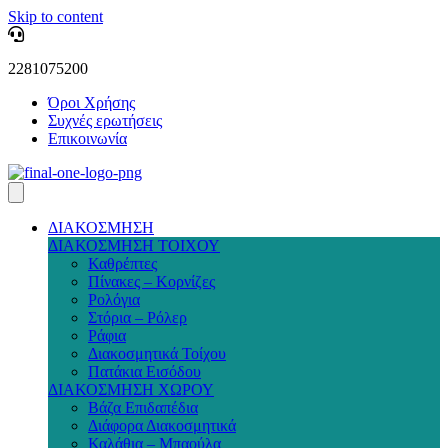
Skip to content
2281075200
Όροι Χρήσης
Συχνές ερωτήσεις
Επικοινωνία
ΔΙΑΚΟΣΜΗΣΗ
ΔΙΑΚΟΣΜΗΣΗ ΤΟΙΧΟΥ
Καθρέπτες
Πίνακες – Κορνίζες
Ρολόγια
Στόρια – Ρόλερ
Ράφια
Διακοσμητικά Τοίχου
Πατάκια Εισόδου
ΔΙΑΚΟΣΜΗΣΗ ΧΩΡΟΥ
Βάζα Επιδαπέδια
Διάφορα Διακοσμητικά
Καλάθια – Μπαούλα