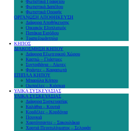
Φωτιστικά Γραφείου
Φωτιστικά Δαπέδου
Φωτιστικά Οροφής
ΟΡΓΑΝΩΣΗ ΑΠΟΘΗΚΕΥΣΗ
Διάφορα Αποθήκευσης
Οικιακός Εξοπλισμός
Πατάκια Εισόδου
Τραπεζομάντηλα
ΚΗΠΟΣ
ΔΙΑΚΟΣΜΗΣΗ ΚΗΠΟΥ
Διάφορα Εξωτερικού Χώρου
Κασπώ – Γλάστρες
Συντριβάνια – Λίμνες
Φράχτες – Καφασωτά
ΕΠΙΠΛΑ ΚΗΠΟΥ
Μπαούλα Κήπου
Ομπρέλες – Κιόσκια
ΥΛΙΚΑ ΣΥΣΚΕΥΑΣΙΑΣ
ΥΛΙΚΑ ΣΥΣΚΕΥΑΣΙΑΣ
Διάφορα Συσκευασίας
Καλάθια – Κουτιά
Κορδέλες – Κορδόνια
Πουγκιά
Χαρτότσαντες – Σακουλάκια
Χαρτιά Περιτυλίγματος – Σελοφάν