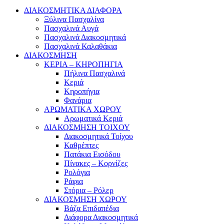
ΔΙΑΚΟΣΜΗΤΙΚΑ ΔΙΑΦΟΡΑ
Ξύλινα Πασχαλίνα
Πασχαλινά Αυγά
Πασχαλινά Διακοσμητικά
Πασχαλινά Καλαθάκια
ΔΙΑΚΟΣΜΗΣΗ
ΚΕΡΙΑ – ΚΗΡΟΠΗΓΙΑ
Πήλινα Πασχαλινά
Κεριά
Κηροπήγια
Φανάρια
ΑΡΩΜΑΤΙΚΑ ΧΩΡΟΥ
Αρωματικά Κεριά
ΔΙΑΚΟΣΜΗΣΗ ΤΟΙΧΟΥ
Διακοσμητικά Τοίχου
Καθρέπτες
Πατάκια Εισόδου
Πίνακες – Κορνίζες
Ρολόγια
Ράφια
Στόρια – Ρόλερ
ΔΙΑΚΟΣΜΗΣΗ ΧΩΡΟΥ
Βάζα Επιδαπέδια
Διάφορα Διακοσμητικά