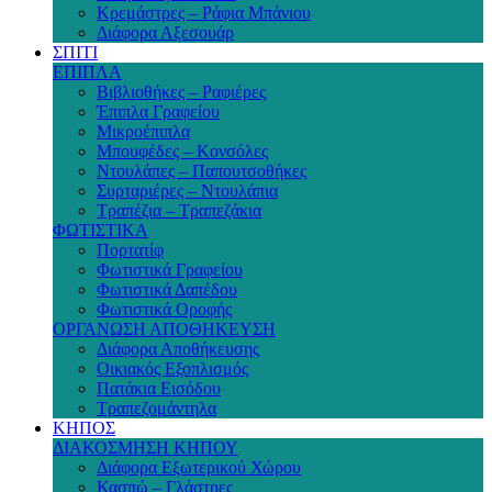
Κρεμάστρες – Ράφια Μπάνιου
Διάφορα Αξεσουάρ
ΣΠΙΤΙ
ΕΠΙΠΛΑ
Βιβλιοθήκες – Ραφιέρες
Έπιπλα Γραφείου
Μικροέπιπλα
Μπουφέδες – Κονσόλες
Ντουλάπες – Παπουτσοθήκες
Συρταριέρες – Ντουλάπια
Τραπέζια – Τραπεζάκια
ΦΩΤΙΣΤΙΚΑ
Πορτατίφ
Φωτιστικά Γραφείου
Φωτιστικά Δαπέδου
Φωτιστικά Οροφής
ΟΡΓΑΝΩΣΗ ΑΠΟΘΗΚΕΥΣΗ
Διάφορα Αποθήκευσης
Οικιακός Εξοπλισμός
Πατάκια Εισόδου
Τραπεζομάντηλα
ΚΗΠΟΣ
ΔΙΑΚΟΣΜΗΣΗ ΚΗΠΟΥ
Διάφορα Εξωτερικού Χώρου
Κασπώ – Γλάστρες