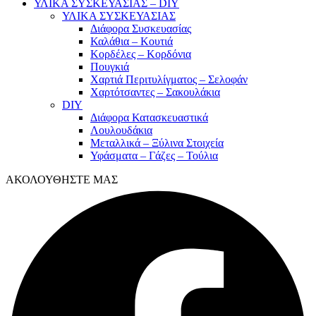
ΥΛΙΚΑ ΣΥΣΚΕΥΑΣΙΑΣ – DIY
ΥΛΙΚΑ ΣΥΣΚΕΥΑΣΙΑΣ
Διάφορα Συσκευασίας
Καλάθια – Κουτιά
Κορδέλες – Κορδόνια
Πουγκιά
Χαρτιά Περιτυλίγματος – Σελοφάν
Χαρτότσαντες – Σακουλάκια
DIY
Διάφορα Κατασκευαστικά
Λουλουδάκια
Μεταλλικά – Ξύλινα Στοιχεία
Υφάσματα – Γάζες – Τούλια
ΑΚΟΛΟΥΘΗΣΤΕ ΜΑΣ