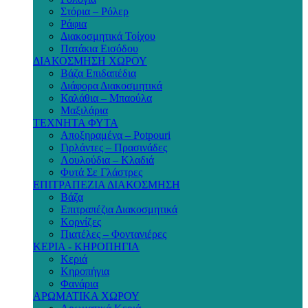
Στόρια – Ρόλερ
Ράφια
Διακοσμητικά Τοίχου
Πατάκια Εισόδου
ΔΙΑΚΟΣΜΗΣΗ ΧΩΡΟΥ
Βάζα Επιδαπέδια
Διάφορα Διακοσμητικά
Καλάθια – Μπαούλα
Μαξιλάρια
ΤΕΧΝΗΤΑ ΦΥΤΑ
Αποξηραμένα – Potpouri
Γιρλάντες – Πρασινάδες
Λουλούδια – Κλαδιά
Φυτά Σε Γλάστρες
ΕΠΙΤΡΑΠΕΖΙΑ ΔΙΑΚΟΣΜΗΣΗ
Βάζα
Επιτραπέζια Διακοσμητικά
Κορνίζες
Πιατέλες – Φοντανιέρες
ΚΕΡΙΑ - ΚΗΡΟΠΗΓΙΑ
Κεριά
Κηροπήγια
Φανάρια
ΑΡΩΜΑΤΙΚΑ ΧΩΡΟΥ