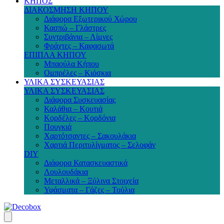
ΚΗΠΟΣ
ΔΙΑΚΟΣΜΗΣΗ ΚΗΠΟΥ
Διάφορα Εξωτερικού Χώρου
Κασπώ – Γλάστρες
Συντριβάνια – Λίμνες
Φράχτες – Καφασωτά
ΕΠΙΠΛΑ ΚΗΠΟΥ
Μπαούλα Κήπου
Ομπρέλες – Κιόσκια
ΥΛΙΚΑ ΣΥΣΚΕΥΑΣΙΑΣ
ΥΛΙΚΑ ΣΥΣΚΕΥΑΣΙΑΣ
Διάφορα Συσκευασίας
Καλάθια – Κουτιά
Κορδέλες – Κορδόνια
Πουγκιά
Χαρτότσαντες – Σακουλάκια
Χαρτιά Περιτυλίγματος – Σελοφάν
DIY
Διάφορα Κατασκευαστικά
Λουλουδάκια
Μεταλλικά – Ξύλινα Στοιχεία
Υφάσματα – Γάζες – Τούλια