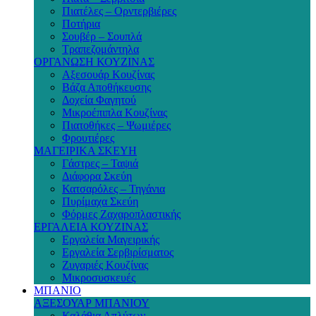
Πιατέλες – Ορντερβιέρες
Ποτήρια
Σουβέρ – Σουπλά
Τραπεζομάντηλα
ΟΡΓΑΝΩΣΗ ΚΟΥΖΙΝΑΣ
Αξεσουάρ Κουζίνας
Βάζα Αποθήκευσης
Δοχεία Φαγητού
Μικροέπιπλα Κουζίνας
Πιατοθήκες – Ψωμιέρες
Φρουτιέρες
ΜΑΓΕΙΡΙΚΑ ΣΚΕΥΗ
Γάστρες – Ταψιά
Διάφορα Σκεύη
Κατσαρόλες – Τηγάνια
Πυρίμαχα Σκεύη
Φόρμες Ζαχαροπλαστικής
ΕΡΓΑΛΕΙΑ ΚΟΥΖΙΝΑΣ
Εργαλεία Μαγειρικής
Εργαλεία Σερβιρίσματος
Ζυγαριές Κουζίνας
Μικροσυσκευές
ΜΠΑΝΙΟ
ΑΞΕΣΟΥΑΡ ΜΠΑΝΙΟΥ
Καλάθια Απλύτων