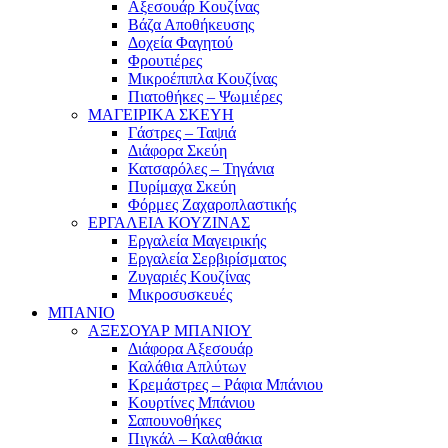
Αξεσουάρ Κουζίνας
Βάζα Αποθήκευσης
Δοχεία Φαγητού
Φρουτιέρες
Μικροέπιπλα Κουζίνας
Πιατοθήκες – Ψωμιέρες
ΜΑΓΕΙΡΙΚΑ ΣΚΕΥΗ
Γάστρες – Ταψιά
Διάφορα Σκεύη
Κατσαρόλες – Τηγάνια
Πυρίμαχα Σκεύη
Φόρμες Ζαχαροπλαστικής
ΕΡΓΑΛΕΙΑ ΚΟΥΖΙΝΑΣ
Εργαλεία Μαγειρικής
Εργαλεία Σερβιρίσματος
Ζυγαριές Κουζίνας
Μικροσυσκευές
ΜΠΑΝΙΟ
ΑΞΕΣΟΥΑΡ ΜΠΑΝΙΟΥ
Διάφορα Αξεσουάρ
Καλάθια Απλύτων
Κρεμάστρες – Ράφια Μπάνιου
Κουρτίνες Μπάνιου
Σαπουνοθήκες
Πιγκάλ – Καλαθάκια