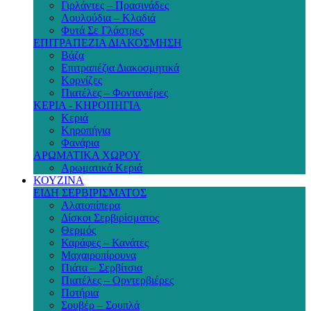
Γιρλάντες – Πρασινάδες
Λουλούδια – Κλαδιά
Φυτά Σε Γλάστρες
ΕΠΙΤΡΑΠΕΖΙΑ ΔΙΑΚΟΣΜΗΣΗ
Βάζα
Επιτραπέζια Διακοσμητικά
Κορνίζες
Πιατέλες – Φοντανιέρες
ΚΕΡΙΑ - ΚΗΡΟΠΗΓΙΑ
Κεριά
Κηροπήγια
Φανάρια
ΑΡΩΜΑΤΙΚΑ ΧΩΡΟΥ
Αρωματικά Κεριά
ΚΟΥΖΙΝΑ
ΕΙΔΗ ΣΕΡΒΙΡΙΣΜΑΤΟΣ
Αλατοπίπερα
Δίσκοι Σερβιρίσματος
Θερμός
Καράφες – Κανάτες
Μαχαιροπίρουνα
Πιάτα – Σερβίτσια
Πιατέλες – Ορντερβιέρες
Ποτήρια
Σουβέρ – Σουπλά