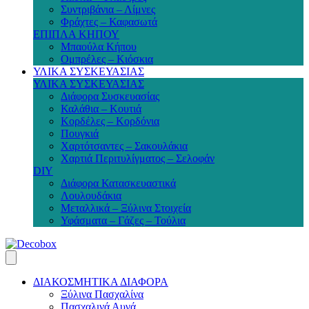
Συντριβάνια – Λίμνες
Φράχτες – Καφασωτά
ΕΠΙΠΛΑ ΚΗΠΟΥ
Μπαούλα Κήπου
Ομπρέλες – Κιόσκια
ΥΛΙΚΑ ΣΥΣΚΕΥΑΣΙΑΣ
ΥΛΙΚΑ ΣΥΣΚΕΥΑΣΙΑΣ
Διάφορα Συσκευασίας
Καλάθια – Κουτιά
Κορδέλες – Κορδόνια
Πουγκιά
Χαρτότσαντες – Σακουλάκια
Χαρτιά Περιτυλίγματος – Σελοφάν
DIY
Διάφορα Κατασκευαστικά
Λουλουδάκια
Μεταλλικά – Ξύλινα Στοιχεία
Υφάσματα – Γάζες – Τούλια
ΔΙΑΚΟΣΜΗΤΙΚΑ ΔΙΑΦΟΡΑ
Ξύλινα Πασχαλίνα
Πασχαλινά Αυγά