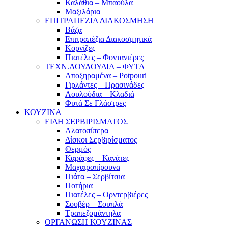
Καλάθια – Μπαούλα
Μαξιλάρια
ΕΠΙΤΡΑΠΕΖΙΑ ΔΙΑΚΟΣΜΗΣΗ
Βάζα
Επιτραπέζια Διακοσμητικά
Κορνίζες
Πιατέλες – Φοντανιέρες
ΤΕΧΝ.ΛΟΥΛΟΥΔΙΑ – ΦΥΤΑ
Αποξηραμένα – Potpouri
Γιρλάντες – Πρασινάδες
Λουλούδια – Κλαδιά
Φυτά Σε Γλάστρες
ΚΟΥΖΙΝΑ
ΕΙΔΗ ΣΕΡΒΙΡΙΣΜΑΤΟΣ
Αλατοπίπερα
Δίσκοι Σερβιρίσματος
Θερμός
Καράφες – Κανάτες
Μαχαιροπίρουνα
Πιάτα – Σερβίτσια
Ποτήρια
Πιατέλες – Ορντερβιέρες
Σουβέρ – Σουπλά
Τραπεζομάντηλα
ΟΡΓΑΝΩΣΗ ΚΟΥΖΙΝΑΣ