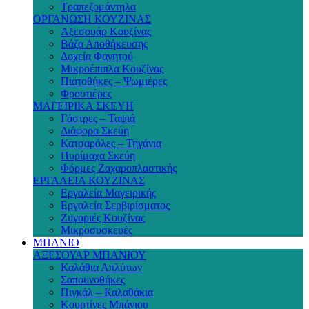
Τραπεζομάντηλα
ΟΡΓΑΝΩΣΗ ΚΟΥΖΙΝΑΣ
Αξεσουάρ Κουζίνας
Βάζα Αποθήκευσης
Δοχεία Φαγητού
Μικροέπιπλα Κουζίνας
Πιατοθήκες – Ψωμιέρες
Φρουτιέρες
ΜΑΓΕΙΡΙΚΑ ΣΚΕΥΗ
Γάστρες – Ταψιά
Διάφορα Σκεύη
Κατσαρόλες – Τηγάνια
Πυρίμαχα Σκεύη
Φόρμες Ζαχαροπλαστικής
ΕΡΓΑΛΕΙΑ ΚΟΥΖΙΝΑΣ
Εργαλεία Μαγειρικής
Εργαλεία Σερβιρίσματος
Ζυγαριές Κουζίνας
Μικροσυσκευές
ΜΠΑΝΙΟ
ΑΞΕΣΟΥΑΡ ΜΠΑΝΙΟΥ
Καλάθια Απλύτων
Σαπουνοθήκες
Πιγκάλ – Καλαθάκια
Κουρτίνες Μπάνιου