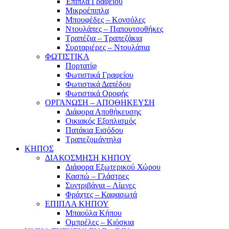
Έπιπλα Γραφείου
Μικροέπιπλα
Μπουφέδες – Κονσόλες
Ντουλάπες – Παπουτσοθήκες
Τραπέζια – Τραπεζάκια
Συρταριέρες – Ντουλάπια
ΦΩΤΙΣΤΙΚΑ
Πορτατίφ
Φωτιστικά Γραφείου
Φωτιστικά Δαπέδου
Φωτιστικά Οροφής
ΟΡΓΑΝΩΣΗ – ΑΠΟΘΗΚΕΥΣΗ
Διάφορα Αποθήκευσης
Οικιακός Εξοπλισμός
Πατάκια Εισόδου
Τραπεζομάντηλα
ΚΗΠΟΣ
ΔΙΑΚΟΣΜΗΣΗ ΚΗΠΟΥ
Διάφορα Εξωτερικού Χώρου
Κασπώ – Γλάστρες
Συντριβάνια – Λίμνες
Φράχτες – Καφασωτά
ΕΠΙΠΛΑ ΚΗΠΟΥ
Μπαούλα Κήπου
Ομπρέλες – Κιόσκια