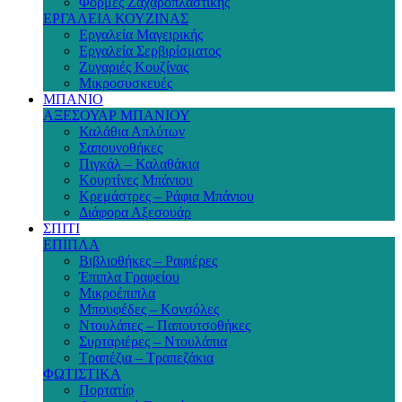
Φόρμες Ζαχαροπλαστικής
ΕΡΓΑΛΕΙΑ ΚΟΥΖΙΝΑΣ
Εργαλεία Μαγειρικής
Εργαλεία Σερβιρίσματος
Ζυγαριές Κουζίνας
Μικροσυσκευές
ΜΠΑΝΙΟ
ΑΞΕΣΟΥΑΡ ΜΠΑΝΙΟΥ
Καλάθια Απλύτων
Σαπουνοθήκες
Πιγκάλ – Καλαθάκια
Κουρτίνες Μπάνιου
Κρεμάστρες – Ράφια Μπάνιου
Διάφορα Αξεσουάρ
ΣΠΙΤΙ
ΕΠΙΠΛΑ
Βιβλιοθήκες – Ραφιέρες
Έπιπλα Γραφείου
Μικροέπιπλα
Μπουφέδες – Κονσόλες
Ντουλάπες – Παπουτσοθήκες
Συρταριέρες – Ντουλάπια
Τραπέζια – Τραπεζάκια
ΦΩΤΙΣΤΙΚΑ
Πορτατίφ