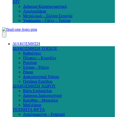
DIY
Διάφορα Κατασκευαστικά
Λουλουδάκια
Μεταλλικά – Ξύλινα Στοιχεία
Υφάσματα – Γάζες – Τούλια
ΔΙΑΚΟΣΜΗΣΗ
ΔΙΑΚΟΣΜΗΣΗ ΤΟΙΧΟΥ
Καθρέπτες
Πίνακες – Κορνίζες
Ρολόγια
Στόρια – Ρόλερ
Ράφια
Διακοσμητικά Τοίχου
Πατάκια Εισόδου
ΔΙΑΚΟΣΜΗΣΗ ΧΩΡΟΥ
Βάζα Επιδαπέδια
Διάφορα Διακοσμητικά
Καλάθια – Μπαούλα
Μαξιλάρια
ΤΕΧΝΗΤΑ ΦΥΤΑ
Αποξηραμένα – Potpouri