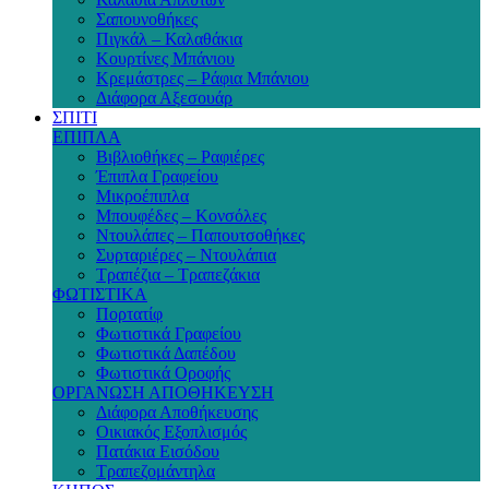
Σαπουνοθήκες
Πιγκάλ – Καλαθάκια
Κουρτίνες Μπάνιου
Κρεμάστρες – Ράφια Μπάνιου
Διάφορα Αξεσουάρ
ΣΠΙΤΙ
ΕΠΙΠΛΑ
Βιβλιοθήκες – Ραφιέρες
Έπιπλα Γραφείου
Μικροέπιπλα
Μπουφέδες – Κονσόλες
Ντουλάπες – Παπουτσοθήκες
Συρταριέρες – Ντουλάπια
Τραπέζια – Τραπεζάκια
ΦΩΤΙΣΤΙΚΑ
Πορτατίφ
Φωτιστικά Γραφείου
Φωτιστικά Δαπέδου
Φωτιστικά Οροφής
ΟΡΓΑΝΩΣΗ ΑΠΟΘΗΚΕΥΣΗ
Διάφορα Αποθήκευσης
Οικιακός Εξοπλισμός
Πατάκια Εισόδου
Τραπεζομάντηλα