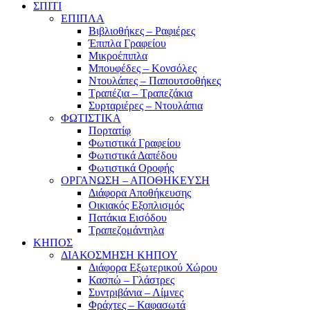
ΣΠΙΤΙ
ΕΠΙΠΛΑ
Βιβλιοθήκες – Ραφιέρες
Έπιπλα Γραφείου
Μικροέπιπλα
Μπουφέδες – Κονσόλες
Ντουλάπες – Παπουτσοθήκες
Τραπέζια – Τραπεζάκια
Συρταριέρες – Ντουλάπια
ΦΩΤΙΣΤΙΚΑ
Πορτατίφ
Φωτιστικά Γραφείου
Φωτιστικά Δαπέδου
Φωτιστικά Οροφής
ΟΡΓΑΝΩΣΗ – ΑΠΟΘΗΚΕΥΣΗ
Διάφορα Αποθήκευσης
Οικιακός Εξοπλισμός
Πατάκια Εισόδου
Τραπεζομάντηλα
ΚΗΠΟΣ
ΔΙΑΚΟΣΜΗΣΗ ΚΗΠΟΥ
Διάφορα Εξωτερικού Χώρου
Κασπώ – Γλάστρες
Συντριβάνια – Λίμνες
Φράχτες – Καφασωτά