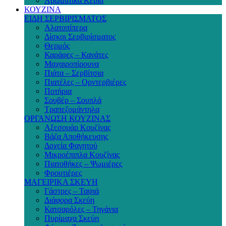
Αρωματικά Κεριά
ΚΟΥΖΙΝΑ
ΕΙΔΗ ΣΕΡΒΙΡΙΣΜΑΤΟΣ
Αλατοπίπερα
Δίσκοι Σερβιρίσματος
Θερμός
Καράφες – Κανάτες
Μαχαιροπίρουνα
Πιάτα – Σερβίτσια
Πιατέλες – Ορντερβιέρες
Ποτήρια
Σουβέρ – Σουπλά
Τραπεζομάντηλα
ΟΡΓΑΝΩΣΗ ΚΟΥΖΙΝΑΣ
Αξεσουάρ Κουζίνας
Βάζα Αποθήκευσης
Δοχεία Φαγητού
Μικροέπιπλα Κουζίνας
Πιατοθήκες – Ψωμιέρες
Φρουτιέρες
ΜΑΓΕΙΡΙΚΑ ΣΚΕΥΗ
Γάστρες – Ταψιά
Διάφορα Σκεύη
Κατσαρόλες – Τηγάνια
Πυρίμαχα Σκεύη