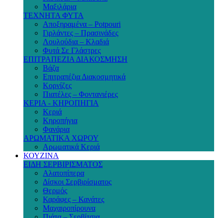
Μαξιλάρια
ΤΕΧΝΗΤΑ ΦΥΤΑ
Αποξηραμένα – Potpouri
Γιρλάντες – Πρασινάδες
Λουλούδια – Κλαδιά
Φυτά Σε Γλάστρες
ΕΠΙΤΡΑΠΕΖΙΑ ΔΙΑΚΟΣΜΗΣΗ
Βάζα
Επιτραπέζια Διακοσμητικά
Κορνίζες
Πιατέλες – Φοντανιέρες
ΚΕΡΙΑ - ΚΗΡΟΠΗΓΙΑ
Κεριά
Κηροπήγια
Φανάρια
ΑΡΩΜΑΤΙΚΑ ΧΩΡΟΥ
Αρωματικά Κεριά
ΚΟΥΖΙΝΑ
ΕΙΔΗ ΣΕΡΒΙΡΙΣΜΑΤΟΣ
Αλατοπίπερα
Δίσκοι Σερβιρίσματος
Θερμός
Καράφες – Κανάτες
Μαχαιροπίρουνα
Πιάτα – Σερβίτσια