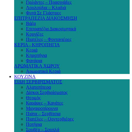
Γιρλάντες – Πρασινάδες
Λουλούδια – Κλαδιά
Φυτά Σε Γλάστρες
ΕΠΙΤΡΑΠΕΖΙΑ ΔΙΑΚΟΣΜΗΣΗ
Βάζα
Επιτραπέζια Διακοσμητικά
Κορνίζες
Πιατέλες – Φοντανιέρες
ΚΕΡΙΑ - ΚΗΡΟΠΗΓΙΑ
Κεριά
Κηροπήγια
Φανάρια
ΑΡΩΜΑΤΙΚΑ ΧΩΡΟΥ
Αρωματικά Κεριά
ΚΟΥΖΙΝΑ
ΕΙΔΗ ΣΕΡΒΙΡΙΣΜΑΤΟΣ
Αλατοπίπερα
Δίσκοι Σερβιρίσματος
Θερμός
Καράφες – Κανάτες
Μαχαιροπίρουνα
Πιάτα – Σερβίτσια
Πιατέλες – Ορντερβιέρες
Ποτήρια
Σουβέρ – Σουπλά