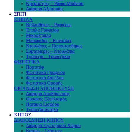
Κρεμάστρες – Ράφια Μπάνιου
Διάφορα Αξεσουάρ
ΣΠΙΤΙ
ΕΠΙΠΛΑ
Βιβλιοθήκες – Ραφιέρες
Έπιπλα Γραφείου
Μικροέπιπλα
Μπουφέδες – Κονσόλες
Ντουλάπες – Παπουτσοθήκες
Συρταριέρες – Ντουλάπια
Τραπέζια – Τραπεζάκια
ΦΩΤΙΣΤΙΚΑ
Πορτατίφ
Φωτιστικά Γραφείου
Φωτιστικά Δαπέδου
Φωτιστικά Οροφής
ΟΡΓΑΝΩΣΗ ΑΠΟΘΗΚΕΥΣΗ
Διάφορα Αποθήκευσης
Οικιακός Εξοπλισμός
Πατάκια Εισόδου
Τραπεζομάντηλα
ΚΗΠΟΣ
ΔΙΑΚΟΣΜΗΣΗ ΚΗΠΟΥ
Διάφορα Εξωτερικού Χώρου
Κασπώ – Γλάστρες