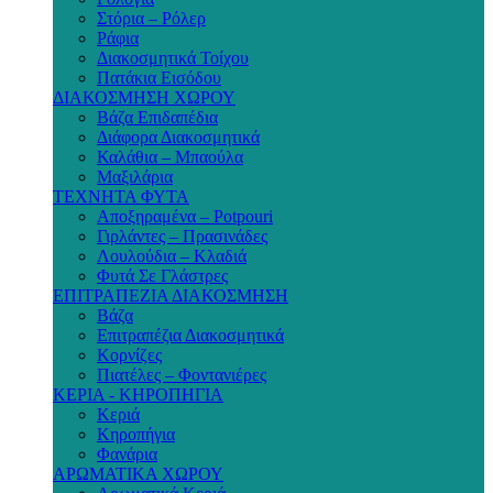
Στόρια – Ρόλερ
Ράφια
Διακοσμητικά Τοίχου
Πατάκια Εισόδου
ΔΙΑΚΟΣΜΗΣΗ ΧΩΡΟΥ
Βάζα Επιδαπέδια
Διάφορα Διακοσμητικά
Καλάθια – Μπαούλα
Μαξιλάρια
ΤΕΧΝΗΤΑ ΦΥΤΑ
Αποξηραμένα – Potpouri
Γιρλάντες – Πρασινάδες
Λουλούδια – Κλαδιά
Φυτά Σε Γλάστρες
ΕΠΙΤΡΑΠΕΖΙΑ ΔΙΑΚΟΣΜΗΣΗ
Βάζα
Επιτραπέζια Διακοσμητικά
Κορνίζες
Πιατέλες – Φοντανιέρες
ΚΕΡΙΑ - ΚΗΡΟΠΗΓΙΑ
Κεριά
Κηροπήγια
Φανάρια
ΑΡΩΜΑΤΙΚΑ ΧΩΡΟΥ