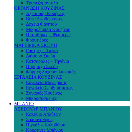
Τραπεζομάντηλα
ΟΡΓΑΝΩΣΗ ΚΟΥΖΙΝΑΣ
Αξεσουάρ Κουζίνας
Βάζα Αποθήκευσης
Δοχεία Φαγητού
Μικροέπιπλα Κουζίνας
Πιατοθήκες – Ψωμιέρες
Φρουτιέρες
ΜΑΓΕΙΡΙΚΑ ΣΚΕΥΗ
Γάστρες – Ταψιά
Διάφορα Σκεύη
Κατσαρόλες – Τηγάνια
Πυρίμαχα Σκεύη
Φόρμες Ζαχαροπλαστικής
ΕΡΓΑΛΕΙΑ ΚΟΥΖΙΝΑΣ
Εργαλεία Μαγειρικής
Εργαλεία Σερβιρίσματος
Ζυγαριές Κουζίνας
Μικροσυσκευές
ΜΠΑΝΙΟ
ΑΞΕΣΟΥΑΡ ΜΠΑΝΙΟΥ
Καλάθια Απλύτων
Σαπουνοθήκες
Πιγκάλ – Καλαθάκια
Κουρτίνες Μπάνιου