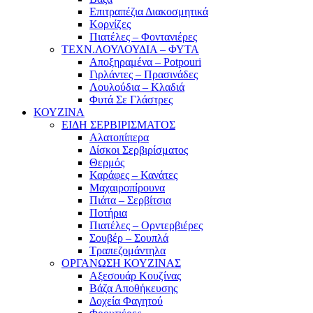
Επιτραπέζια Διακοσμητικά
Κορνίζες
Πιατέλες – Φοντανιέρες
ΤΕΧΝ.ΛΟΥΛΟΥΔΙΑ – ΦΥΤΑ
Αποξηραμένα – Potpouri
Γιρλάντες – Πρασινάδες
Λουλούδια – Κλαδιά
Φυτά Σε Γλάστρες
ΚΟΥΖΙΝΑ
ΕΙΔΗ ΣΕΡΒΙΡΙΣΜΑΤΟΣ
Αλατοπίπερα
Δίσκοι Σερβιρίσματος
Θερμός
Καράφες – Κανάτες
Μαχαιροπίρουνα
Πιάτα – Σερβίτσια
Ποτήρια
Πιατέλες – Ορντερβιέρες
Σουβέρ – Σουπλά
Τραπεζομάντηλα
ΟΡΓΑΝΩΣΗ ΚΟΥΖΙΝΑΣ
Αξεσουάρ Κουζίνας
Βάζα Αποθήκευσης
Δοχεία Φαγητού