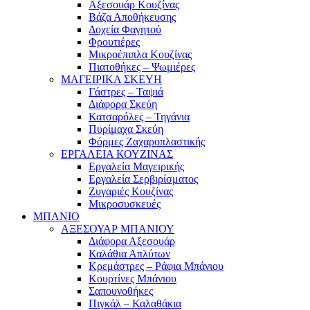
Αξεσουάρ Κουζίνας
Βάζα Αποθήκευσης
Δοχεία Φαγητού
Φρουτιέρες
Μικροέπιπλα Κουζίνας
Πιατοθήκες – Ψωμιέρες
ΜΑΓΕΙΡΙΚΑ ΣΚΕΥΗ
Γάστρες – Ταψιά
Διάφορα Σκεύη
Κατσαρόλες – Τηγάνια
Πυρίμαχα Σκεύη
Φόρμες Ζαχαροπλαστικής
ΕΡΓΑΛΕΙΑ ΚΟΥΖΙΝΑΣ
Εργαλεία Μαγειρικής
Εργαλεία Σερβιρίσματος
Ζυγαριές Κουζίνας
Μικροσυσκευές
ΜΠΑΝΙΟ
ΑΞΕΣΟΥΑΡ ΜΠΑΝΙΟΥ
Διάφορα Αξεσουάρ
Καλάθια Απλύτων
Κρεμάστρες – Ράφια Μπάνιου
Κουρτίνες Μπάνιου
Σαπουνοθήκες
Πιγκάλ – Καλαθάκια