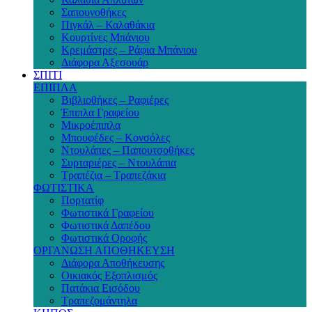
Σαπουνοθήκες
Πιγκάλ – Καλαθάκια
Κουρτίνες Μπάνιου
Κρεμάστρες – Ράφια Μπάνιου
Διάφορα Αξεσουάρ
ΣΠΙΤΙ
ΕΠΙΠΛΑ
Βιβλιοθήκες – Ραφιέρες
Έπιπλα Γραφείου
Μικροέπιπλα
Μπουφέδες – Κονσόλες
Ντουλάπες – Παπουτσοθήκες
Συρταριέρες – Ντουλάπια
Τραπέζια – Τραπεζάκια
ΦΩΤΙΣΤΙΚΑ
Πορτατίφ
Φωτιστικά Γραφείου
Φωτιστικά Δαπέδου
Φωτιστικά Οροφής
ΟΡΓΑΝΩΣΗ ΑΠΟΘΗΚΕΥΣΗ
Διάφορα Αποθήκευσης
Οικιακός Εξοπλισμός
Πατάκια Εισόδου
Τραπεζομάντηλα