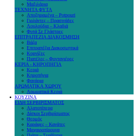
Μαξιλάρια
ΤΕΧΝΗΤΑ ΦΥΤΑ
Αποξηραμένα – Potpouri
Γιρλάντες – Πρασινάδες
Λουλούδια – Κλαδιά
Φυτά Σε Γλάστρες
ΕΠΙΤΡΑΠΕΖΙΑ ΔΙΑΚΟΣΜΗΣΗ
Βάζα
Επιτραπέζια Διακοσμητικά
Κορνίζες
Πιατέλες – Φοντανιέρες
ΚΕΡΙΑ - ΚΗΡΟΠΗΓΙΑ
Κεριά
Κηροπήγια
Φανάρια
ΑΡΩΜΑΤΙΚΑ ΧΩΡΟΥ
Αρωματικά Κεριά
ΚΟΥΖΙΝΑ
ΕΙΔΗ ΣΕΡΒΙΡΙΣΜΑΤΟΣ
Αλατοπίπερα
Δίσκοι Σερβιρίσματος
Θερμός
Καράφες – Κανάτες
Μαχαιροπίρουνα
Πιάτα – Σερβίτσια