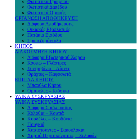
Φωτιστικά Γραφείου
Φωτιστικά Δαπέδου
Φωτιστικά Οροφής
ΟΡΓΑΝΩΣΗ ΑΠΟΘΗΚΕΥΣΗ
Διάφορα Αποθήκευσης
Οικιακός Εξοπλισμός
Πατάκια Εισόδου
Τραπεζομάντηλα
ΚΗΠΟΣ
ΔΙΑΚΟΣΜΗΣΗ ΚΗΠΟΥ
Διάφορα Εξωτερικού Χώρου
Κασπώ – Γλάστρες
Συντριβάνια – Λίμνες
Φράχτες – Καφασωτά
ΕΠΙΠΛΑ ΚΗΠΟΥ
Μπαούλα Κήπου
Ομπρέλες – Κιόσκια
ΥΛΙΚΑ ΣΥΣΚΕΥΑΣΙΑΣ
ΥΛΙΚΑ ΣΥΣΚΕΥΑΣΙΑΣ
Διάφορα Συσκευασίας
Καλάθια – Κουτιά
Κορδέλες – Κορδόνια
Πουγκιά
Χαρτότσαντες – Σακουλάκια
Χαρτιά Περιτυλίγματος – Σελοφάν