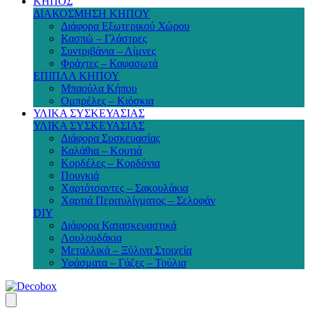
ΚΗΠΟΣ
ΔΙΑΚΟΣΜΗΣΗ ΚΗΠΟΥ
Διάφορα Εξωτερικού Χώρου
Κασπώ – Γλάστρες
Συντριβάνια – Λίμνες
Φράχτες – Καφασωτά
ΕΠΙΠΛΑ ΚΗΠΟΥ
Μπαούλα Κήπου
Ομπρέλες – Κιόσκια
ΥΛΙΚΑ ΣΥΣΚΕΥΑΣΙΑΣ
ΥΛΙΚΑ ΣΥΣΚΕΥΑΣΙΑΣ
Διάφορα Συσκευασίας
Καλάθια – Κουτιά
Κορδέλες – Κορδόνια
Πουγκιά
Χαρτότσαντες – Σακουλάκια
Χαρτιά Περιτυλίγματος – Σελοφάν
DIY
Διάφορα Κατασκευαστικά
Λουλουδάκια
Μεταλλικά – Ξύλινα Στοιχεία
Υφάσματα – Γάζες – Τούλια