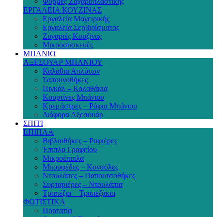
Φόρμες Ζαχαροπλαστικής
ΕΡΓΑΛΕΙΑ ΚΟΥΖΙΝΑΣ
Εργαλεία Μαγειρικής
Εργαλεία Σερβιρίσματος
Ζυγαριές Κουζίνας
Μικροσυσκευές
ΜΠΑΝΙΟ
ΑΞΕΣΟΥΑΡ ΜΠΑΝΙΟΥ
Καλάθια Απλύτων
Σαπουνοθήκες
Πιγκάλ – Καλαθάκια
Κουρτίνες Μπάνιου
Κρεμάστρες – Ράφια Μπάνιου
Διάφορα Αξεσουάρ
ΣΠΙΤΙ
ΕΠΙΠΛΑ
Βιβλιοθήκες – Ραφιέρες
Έπιπλα Γραφείου
Μικροέπιπλα
Μπουφέδες – Κονσόλες
Ντουλάπες – Παπουτσοθήκες
Συρταριέρες – Ντουλάπια
Τραπέζια – Τραπεζάκια
ΦΩΤΙΣΤΙΚΑ
Πορτατίφ