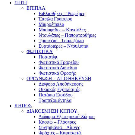
ΣΠΙΤΙ
ΕΠΙΠΛΑ
Βιβλιοθήκες – Ραφιέρες
Έπιπλα Γραφείου
Μικροέπιπλα
Μπουφέδες – Κονσόλες
Ντουλάπες – Παπουτσοθήκες
Τραπέζια – Τραπεζάκια
Συρταριέρες – Ντουλάπια
ΦΩΤΙΣΤΙΚΑ
Πορτατίφ
Φωτιστικά Γραφείου
Φωτιστικά Δαπέδου
Φωτιστικά Οροφής
ΟΡΓΑΝΩΣΗ – ΑΠΟΘΗΚΕΥΣΗ
Διάφορα Αποθήκευσης
Οικιακός Εξοπλισμός
Πατάκια Εισόδου
Τραπεζομάντηλα
ΚΗΠΟΣ
ΔΙΑΚΟΣΜΗΣΗ ΚΗΠΟΥ
Διάφορα Εξωτερικού Χώρου
Κασπώ – Γλάστρες
Συντριβάνια – Λίμνες
Φράχτες – Καφασωτά