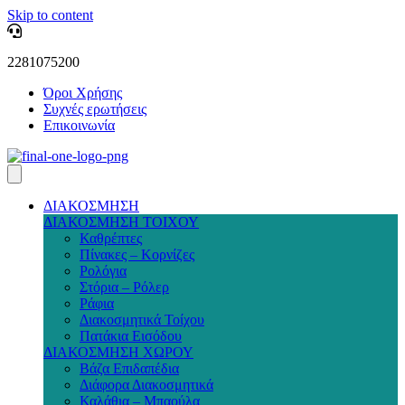
Skip to content
2281075200
Όροι Χρήσης
Συχνές ερωτήσεις
Επικοινωνία
ΔΙΑΚΟΣΜΗΣΗ
ΔΙΑΚΟΣΜΗΣΗ ΤΟΙΧΟΥ
Καθρέπτες
Πίνακες – Κορνίζες
Ρολόγια
Στόρια – Ρόλερ
Ράφια
Διακοσμητικά Τοίχου
Πατάκια Εισόδου
ΔΙΑΚΟΣΜΗΣΗ ΧΩΡΟΥ
Βάζα Επιδαπέδια
Διάφορα Διακοσμητικά
Καλάθια – Μπαούλα