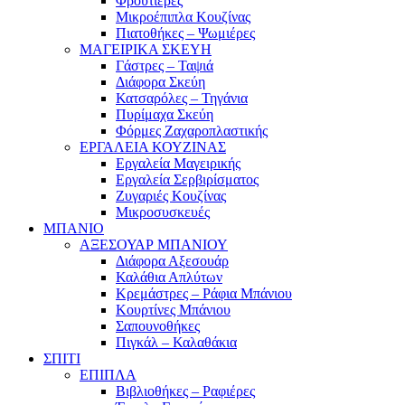
Φρουτιέρες
Μικροέπιπλα Κουζίνας
Πιατοθήκες – Ψωμιέρες
ΜΑΓΕΙΡΙΚΑ ΣΚΕΥΗ
Γάστρες – Ταψιά
Διάφορα Σκεύη
Κατσαρόλες – Τηγάνια
Πυρίμαχα Σκεύη
Φόρμες Ζαχαροπλαστικής
ΕΡΓΑΛΕΙΑ ΚΟΥΖΙΝΑΣ
Εργαλεία Μαγειρικής
Εργαλεία Σερβιρίσματος
Ζυγαριές Κουζίνας
Μικροσυσκευές
ΜΠΑΝΙΟ
ΑΞΕΣΟΥΑΡ ΜΠΑΝΙΟΥ
Διάφορα Αξεσουάρ
Καλάθια Απλύτων
Κρεμάστρες – Ράφια Μπάνιου
Κουρτίνες Μπάνιου
Σαπουνοθήκες
Πιγκάλ – Καλαθάκια
ΣΠΙΤΙ
ΕΠΙΠΛΑ
Βιβλιοθήκες – Ραφιέρες