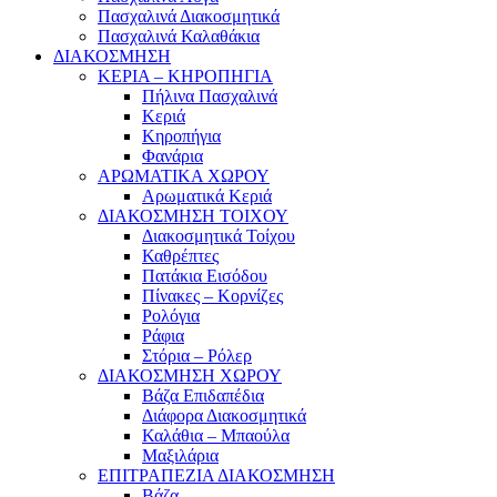
Πασχαλινά Διακοσμητικά
Πασχαλινά Καλαθάκια
ΔΙΑΚΟΣΜΗΣΗ
ΚΕΡΙΑ – ΚΗΡΟΠΗΓΙΑ
Πήλινα Πασχαλινά
Κεριά
Κηροπήγια
Φανάρια
ΑΡΩΜΑΤΙΚΑ ΧΩΡΟΥ
Αρωματικά Κεριά
ΔΙΑΚΟΣΜΗΣΗ ΤΟΙΧΟΥ
Διακοσμητικά Τοίχου
Καθρέπτες
Πατάκια Εισόδου
Πίνακες – Κορνίζες
Ρολόγια
Ράφια
Στόρια – Ρόλερ
ΔΙΑΚΟΣΜΗΣΗ ΧΩΡΟΥ
Βάζα Επιδαπέδια
Διάφορα Διακοσμητικά
Καλάθια – Μπαούλα
Μαξιλάρια
ΕΠΙΤΡΑΠΕΖΙΑ ΔΙΑΚΟΣΜΗΣΗ
Βάζα