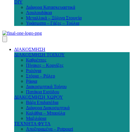
DIY
Διάφορα Κατασκευαστικά
Λουλουδάκια
Μεταλλικά – Ξύλινα Στοιχεία
Υφάσματα – Γάζες – Τούλια
ΔΙΑΚΟΣΜΗΣΗ
ΔΙΑΚΟΣΜΗΣΗ ΤΟΙΧΟΥ
Καθρέπτες
Πίνακες – Κορνίζες
Ρολόγια
Στόρια – Ρόλερ
Ράφια
Διακοσμητικά Τοίχου
Πατάκια Εισόδου
ΔΙΑΚΟΣΜΗΣΗ ΧΩΡΟΥ
Βάζα Επιδαπέδια
Διάφορα Διακοσμητικά
Καλάθια – Μπαούλα
Μαξιλάρια
ΤΕΧΝΗΤΑ ΦΥΤΑ
Αποξηραμένα – Potpouri