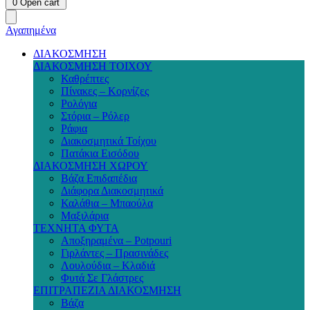
0
Open cart
Αγαπημένα
ΔΙΑΚΟΣΜΗΣΗ
ΔΙΑΚΟΣΜΗΣΗ ΤΟΙΧΟΥ
Καθρέπτες
Πίνακες – Κορνίζες
Ρολόγια
Στόρια – Ρόλερ
Ράφια
Διακοσμητικά Τοίχου
Πατάκια Εισόδου
ΔΙΑΚΟΣΜΗΣΗ ΧΩΡΟΥ
Βάζα Επιδαπέδια
Διάφορα Διακοσμητικά
Καλάθια – Μπαούλα
Μαξιλάρια
ΤΕΧΝΗΤΑ ΦΥΤΑ
Αποξηραμένα – Potpouri
Γιρλάντες – Πρασινάδες
Λουλούδια – Κλαδιά
Φυτά Σε Γλάστρες
ΕΠΙΤΡΑΠΕΖΙΑ ΔΙΑΚΟΣΜΗΣΗ
Βάζα