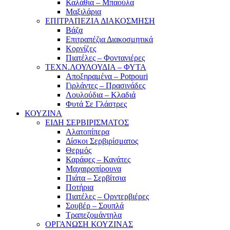
Καλάθια – Μπαούλα
Μαξιλάρια
ΕΠΙΤΡΑΠΕΖΙΑ ΔΙΑΚΟΣΜΗΣΗ
Βάζα
Επιτραπέζια Διακοσμητικά
Κορνίζες
Πιατέλες – Φοντανιέρες
ΤΕΧΝ.ΛΟΥΛΟΥΔΙΑ – ΦΥΤΑ
Αποξηραμένα – Potpouri
Γιρλάντες – Πρασινάδες
Λουλούδια – Κλαδιά
Φυτά Σε Γλάστρες
ΚΟΥΖΙΝΑ
ΕΙΔΗ ΣΕΡΒΙΡΙΣΜΑΤΟΣ
Αλατοπίπερα
Δίσκοι Σερβιρίσματος
Θερμός
Καράφες – Κανάτες
Μαχαιροπίρουνα
Πιάτα – Σερβίτσια
Ποτήρια
Πιατέλες – Ορντερβιέρες
Σουβέρ – Σουπλά
Τραπεζομάντηλα
ΟΡΓΑΝΩΣΗ ΚΟΥΖΙΝΑΣ