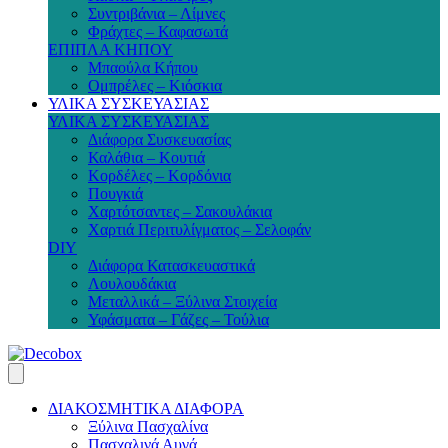
Συντριβάνια – Λίμνες
Φράχτες – Καφασωτά
ΕΠΙΠΛΑ ΚΗΠΟΥ
Μπαούλα Κήπου
Ομπρέλες – Κιόσκια
ΥΛΙΚΑ ΣΥΣΚΕΥΑΣΙΑΣ
ΥΛΙΚΑ ΣΥΣΚΕΥΑΣΙΑΣ
Διάφορα Συσκευασίας
Καλάθια – Κουτιά
Κορδέλες – Κορδόνια
Πουγκιά
Χαρτότσαντες – Σακουλάκια
Χαρτιά Περιτυλίγματος – Σελοφάν
DIY
Διάφορα Κατασκευαστικά
Λουλουδάκια
Μεταλλικά – Ξύλινα Στοιχεία
Υφάσματα – Γάζες – Τούλια
ΔΙΑΚΟΣΜΗΤΙΚΑ ΔΙΑΦΟΡΑ
Ξύλινα Πασχαλίνα
Πασχαλινά Αυγά