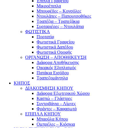
Έπιπλα Γραφείου
Μικροέπιπλα
Μπουφέδες – Κονσόλες
Ντουλάπες – Παπουτσοθήκες
Τραπέζια – Τραπεζάκια
Συρταριέρες – Ντουλάπια
ΦΩΤΙΣΤΙΚΑ
Πορτατίφ
Φωτιστικά Γραφείου
Φωτιστικά Δαπέδου
Φωτιστικά Οροφής
ΟΡΓΑΝΩΣΗ – ΑΠΟΘΗΚΕΥΣΗ
Διάφορα Αποθήκευσης
Οικιακός Εξοπλισμός
Πατάκια Εισόδου
Τραπεζομάντηλα
ΚΗΠΟΣ
ΔΙΑΚΟΣΜΗΣΗ ΚΗΠΟΥ
Διάφορα Εξωτερικού Χώρου
Κασπώ – Γλάστρες
Συντριβάνια – Λίμνες
Φράχτες – Καφασωτά
ΕΠΙΠΛΑ ΚΗΠΟΥ
Μπαούλα Κήπου
Ομπρέλες – Κιόσκια