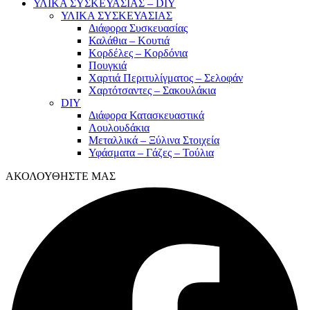
ΥΛΙΚΑ ΣΥΣΚΕΥΑΣΙΑΣ – DIY
ΥΛΙΚΑ ΣΥΣΚΕΥΑΣΙΑΣ
Διάφορα Συσκευασίας
Καλάθια – Κουτιά
Κορδέλες – Κορδόνια
Πουγκιά
Χαρτιά Περιτυλίγματος – Σελοφάν
Χαρτότσαντες – Σακουλάκια
DIY
Διάφορα Κατασκευαστικά
Λουλουδάκια
Μεταλλικά – Ξύλινα Στοιχεία
Υφάσματα – Γάζες – Τούλια
ΑΚΟΛΟΥΘΗΣΤΕ ΜΑΣ