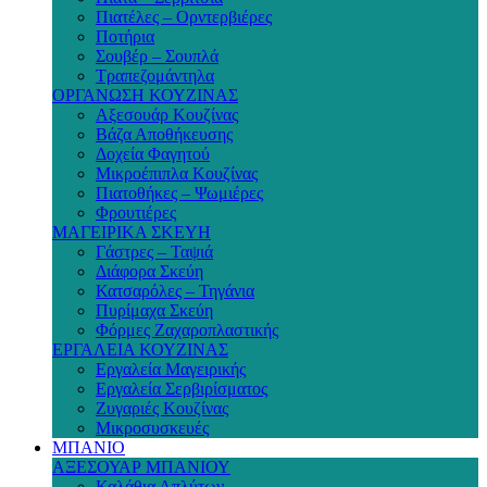
Πιατέλες – Ορντερβιέρες
Ποτήρια
Σουβέρ – Σουπλά
Τραπεζομάντηλα
ΟΡΓΑΝΩΣΗ ΚΟΥΖΙΝΑΣ
Αξεσουάρ Κουζίνας
Βάζα Αποθήκευσης
Δοχεία Φαγητού
Μικροέπιπλα Κουζίνας
Πιατοθήκες – Ψωμιέρες
Φρουτιέρες
ΜΑΓΕΙΡΙΚΑ ΣΚΕΥΗ
Γάστρες – Ταψιά
Διάφορα Σκεύη
Κατσαρόλες – Τηγάνια
Πυρίμαχα Σκεύη
Φόρμες Ζαχαροπλαστικής
ΕΡΓΑΛΕΙΑ ΚΟΥΖΙΝΑΣ
Εργαλεία Μαγειρικής
Εργαλεία Σερβιρίσματος
Ζυγαριές Κουζίνας
Μικροσυσκευές
ΜΠΑΝΙΟ
ΑΞΕΣΟΥΑΡ ΜΠΑΝΙΟΥ
Καλάθια Απλύτων