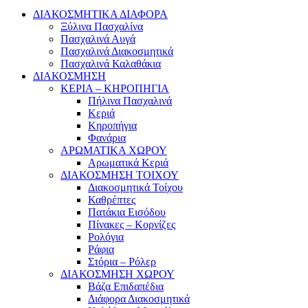
ΔΙΑΚΟΣΜΗΤΙΚΑ ΔΙΑΦΟΡΑ
Ξύλινα Πασχαλίνα
Πασχαλινά Αυγά
Πασχαλινά Διακοσμητικά
Πασχαλινά Καλαθάκια
ΔΙΑΚΟΣΜΗΣΗ
ΚΕΡΙΑ – ΚΗΡΟΠΗΓΙΑ
Πήλινα Πασχαλινά
Κεριά
Κηροπήγια
Φανάρια
ΑΡΩΜΑΤΙΚΑ ΧΩΡΟΥ
Αρωματικά Κεριά
ΔΙΑΚΟΣΜΗΣΗ ΤΟΙΧΟΥ
Διακοσμητικά Τοίχου
Καθρέπτες
Πατάκια Εισόδου
Πίνακες – Κορνίζες
Ρολόγια
Ράφια
Στόρια – Ρόλερ
ΔΙΑΚΟΣΜΗΣΗ ΧΩΡΟΥ
Βάζα Επιδαπέδια
Διάφορα Διακοσμητικά