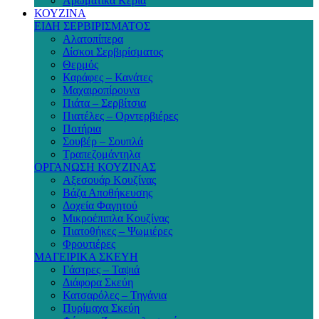
Αρωματικά Κεριά
ΚΟΥΖΙΝΑ
ΕΙΔΗ ΣΕΡΒΙΡΙΣΜΑΤΟΣ
Αλατοπίπερα
Δίσκοι Σερβιρίσματος
Θερμός
Καράφες – Κανάτες
Μαχαιροπίρουνα
Πιάτα – Σερβίτσια
Πιατέλες – Ορντερβιέρες
Ποτήρια
Σουβέρ – Σουπλά
Τραπεζομάντηλα
ΟΡΓΑΝΩΣΗ ΚΟΥΖΙΝΑΣ
Αξεσουάρ Κουζίνας
Βάζα Αποθήκευσης
Δοχεία Φαγητού
Μικροέπιπλα Κουζίνας
Πιατοθήκες – Ψωμιέρες
Φρουτιέρες
ΜΑΓΕΙΡΙΚΑ ΣΚΕΥΗ
Γάστρες – Ταψιά
Διάφορα Σκεύη
Κατσαρόλες – Τηγάνια
Πυρίμαχα Σκεύη