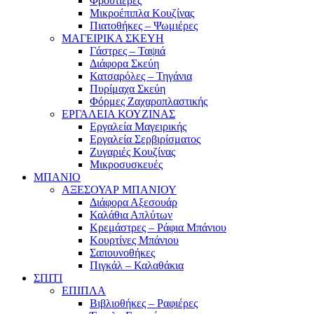
Φρουτιέρες
Μικροέπιπλα Κουζίνας
Πιατοθήκες – Ψωμιέρες
ΜΑΓΕΙΡΙΚΑ ΣΚΕΥΗ
Γάστρες – Ταψιά
Διάφορα Σκεύη
Κατσαρόλες – Τηγάνια
Πυρίμαχα Σκεύη
Φόρμες Ζαχαροπλαστικής
ΕΡΓΑΛΕΙΑ ΚΟΥΖΙΝΑΣ
Εργαλεία Μαγειρικής
Εργαλεία Σερβιρίσματος
Ζυγαριές Κουζίνας
Μικροσυσκευές
ΜΠΑΝΙΟ
ΑΞΕΣΟΥΑΡ ΜΠΑΝΙΟΥ
Διάφορα Αξεσουάρ
Καλάθια Απλύτων
Κρεμάστρες – Ράφια Μπάνιου
Κουρτίνες Μπάνιου
Σαπουνοθήκες
Πιγκάλ – Καλαθάκια
ΣΠΙΤΙ
ΕΠΙΠΛΑ
Βιβλιοθήκες – Ραφιέρες