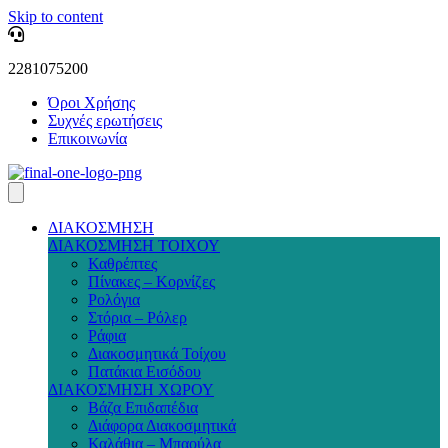
Skip to content
2281075200
Όροι Χρήσης
Συχνές ερωτήσεις
Επικοινωνία
ΔΙΑΚΟΣΜΗΣΗ
ΔΙΑΚΟΣΜΗΣΗ ΤΟΙΧΟΥ
Καθρέπτες
Πίνακες – Κορνίζες
Ρολόγια
Στόρια – Ρόλερ
Ράφια
Διακοσμητικά Τοίχου
Πατάκια Εισόδου
ΔΙΑΚΟΣΜΗΣΗ ΧΩΡΟΥ
Βάζα Επιδαπέδια
Διάφορα Διακοσμητικά
Καλάθια – Μπαούλα