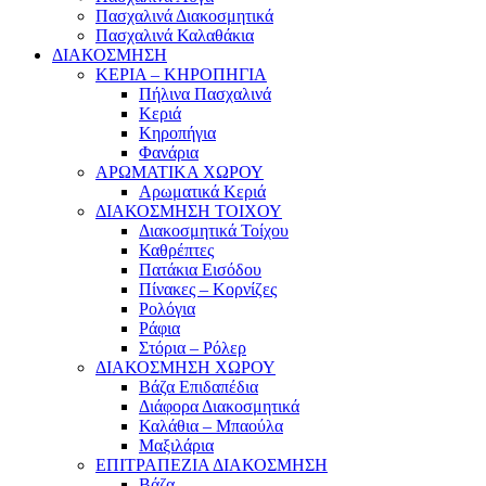
Πασχαλινά Διακοσμητικά
Πασχαλινά Καλαθάκια
ΔΙΑΚΟΣΜΗΣΗ
ΚΕΡΙΑ – ΚΗΡΟΠΗΓΙΑ
Πήλινα Πασχαλινά
Κεριά
Κηροπήγια
Φανάρια
ΑΡΩΜΑΤΙΚΑ ΧΩΡΟΥ
Αρωματικά Κεριά
ΔΙΑΚΟΣΜΗΣΗ ΤΟΙΧΟΥ
Διακοσμητικά Τοίχου
Καθρέπτες
Πατάκια Εισόδου
Πίνακες – Κορνίζες
Ρολόγια
Ράφια
Στόρια – Ρόλερ
ΔΙΑΚΟΣΜΗΣΗ ΧΩΡΟΥ
Βάζα Επιδαπέδια
Διάφορα Διακοσμητικά
Καλάθια – Μπαούλα
Μαξιλάρια
ΕΠΙΤΡΑΠΕΖΙΑ ΔΙΑΚΟΣΜΗΣΗ
Βάζα