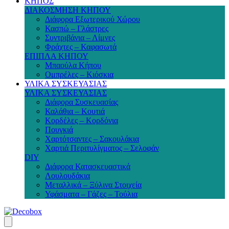
ΚΗΠΟΣ
ΔΙΑΚΟΣΜΗΣΗ ΚΗΠΟΥ
Διάφορα Εξωτερικού Χώρου
Κασπώ – Γλάστρες
Συντριβάνια – Λίμνες
Φράχτες – Καφασωτά
ΕΠΙΠΛΑ ΚΗΠΟΥ
Μπαούλα Κήπου
Ομπρέλες – Κιόσκια
ΥΛΙΚΑ ΣΥΣΚΕΥΑΣΙΑΣ
ΥΛΙΚΑ ΣΥΣΚΕΥΑΣΙΑΣ
Διάφορα Συσκευασίας
Καλάθια – Κουτιά
Κορδέλες – Κορδόνια
Πουγκιά
Χαρτότσαντες – Σακουλάκια
Χαρτιά Περιτυλίγματος – Σελοφάν
DIY
Διάφορα Κατασκευαστικά
Λουλουδάκια
Μεταλλικά – Ξύλινα Στοιχεία
Υφάσματα – Γάζες – Τούλια