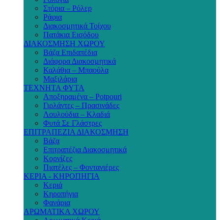
Στόρια – Ρόλερ
Ράφια
Διακοσμητικά Τοίχου
Πατάκια Εισόδου
ΔΙΑΚΟΣΜΗΣΗ ΧΩΡΟΥ
Βάζα Επιδαπέδια
Διάφορα Διακοσμητικά
Καλάθια – Μπαούλα
Μαξιλάρια
ΤΕΧΝΗΤΑ ΦΥΤΑ
Αποξηραμένα – Potpouri
Γιρλάντες – Πρασινάδες
Λουλούδια – Κλαδιά
Φυτά Σε Γλάστρες
ΕΠΙΤΡΑΠΕΖΙΑ ΔΙΑΚΟΣΜΗΣΗ
Βάζα
Επιτραπέζια Διακοσμητικά
Κορνίζες
Πιατέλες – Φοντανιέρες
ΚΕΡΙΑ - ΚΗΡΟΠΗΓΙΑ
Κεριά
Κηροπήγια
Φανάρια
ΑΡΩΜΑΤΙΚΑ ΧΩΡΟΥ