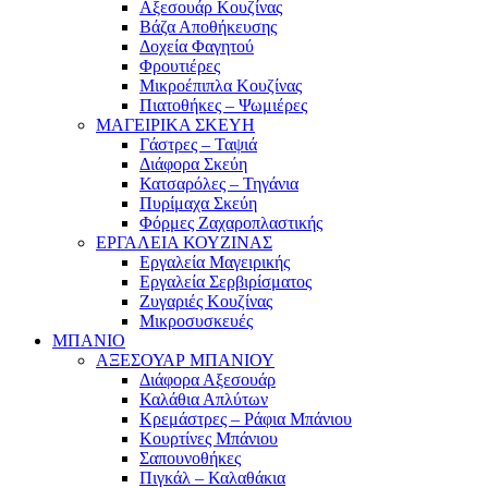
Αξεσουάρ Κουζίνας
Βάζα Αποθήκευσης
Δοχεία Φαγητού
Φρουτιέρες
Μικροέπιπλα Κουζίνας
Πιατοθήκες – Ψωμιέρες
ΜΑΓΕΙΡΙΚΑ ΣΚΕΥΗ
Γάστρες – Ταψιά
Διάφορα Σκεύη
Κατσαρόλες – Τηγάνια
Πυρίμαχα Σκεύη
Φόρμες Ζαχαροπλαστικής
ΕΡΓΑΛΕΙΑ ΚΟΥΖΙΝΑΣ
Εργαλεία Μαγειρικής
Εργαλεία Σερβιρίσματος
Ζυγαριές Κουζίνας
Μικροσυσκευές
ΜΠΑΝΙΟ
ΑΞΕΣΟΥΑΡ ΜΠΑΝΙΟΥ
Διάφορα Αξεσουάρ
Καλάθια Απλύτων
Κρεμάστρες – Ράφια Μπάνιου
Κουρτίνες Μπάνιου
Σαπουνοθήκες
Πιγκάλ – Καλαθάκια