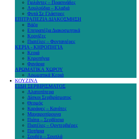
Γιρλάντες – Πρασινάδες
Λουλούδια – Κλαδιά
Φυτά Σε Γλάστρες
ΕΠΙΤΡΑΠΕΖΙΑ ΔΙΑΚΟΣΜΗΣΗ
Βάζα
Επιτραπέζια Διακοσμητικά
Κορνίζες
Πιατέλες – Φοντανιέρες
ΚΕΡΙΑ - ΚΗΡΟΠΗΓΙΑ
Κεριά
Κηροπήγια
Φανάρια
ΑΡΩΜΑΤΙΚΑ ΧΩΡΟΥ
Αρωματικά Κεριά
ΚΟΥΖΙΝΑ
ΕΙΔΗ ΣΕΡΒΙΡΙΣΜΑΤΟΣ
Αλατοπίπερα
Δίσκοι Σερβιρίσματος
Θερμός
Καράφες – Κανάτες
Μαχαιροπίρουνα
Πιάτα – Σερβίτσια
Πιατέλες – Ορντερβιέρες
Ποτήρια
Σουβέρ – Σουπλά