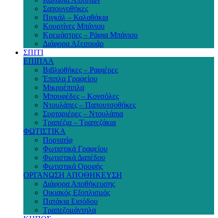
Σαπουνοθήκες
Πιγκάλ – Καλαθάκια
Κουρτίνες Μπάνιου
Κρεμάστρες – Ράφια Μπάνιου
Διάφορα Αξεσουάρ
ΣΠΙΤΙ
ΕΠΙΠΛΑ
Βιβλιοθήκες – Ραφιέρες
Έπιπλα Γραφείου
Μικροέπιπλα
Μπουφέδες – Κονσόλες
Ντουλάπες – Παπουτσοθήκες
Συρταριέρες – Ντουλάπια
Τραπέζια – Τραπεζάκια
ΦΩΤΙΣΤΙΚΑ
Πορτατίφ
Φωτιστικά Γραφείου
Φωτιστικά Δαπέδου
Φωτιστικά Οροφής
ΟΡΓΑΝΩΣΗ ΑΠΟΘΗΚΕΥΣΗ
Διάφορα Αποθήκευσης
Οικιακός Εξοπλισμός
Πατάκια Εισόδου
Τραπεζομάντηλα