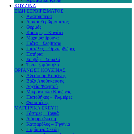
Αρωματικά Κεριά
ΚΟΥΖΙΝΑ
ΕΙΔΗ ΣΕΡΒΙΡΙΣΜΑΤΟΣ
Αλατοπίπερα
Δίσκοι Σερβιρίσματος
Θερμός
Καράφες – Κανάτες
Μαχαιροπίρουνα
Πιάτα – Σερβίτσια
Πιατέλες – Ορντερβιέρες
Ποτήρια
Σουβέρ – Σουπλά
Τραπεζομάντηλα
ΟΡΓΑΝΩΣΗ ΚΟΥΖΙΝΑΣ
Αξεσουάρ Κουζίνας
Βάζα Αποθήκευσης
Δοχεία Φαγητού
Μικροέπιπλα Κουζίνας
Πιατοθήκες – Ψωμιέρες
Φρουτιέρες
ΜΑΓΕΙΡΙΚΑ ΣΚΕΥΗ
Γάστρες – Ταψιά
Διάφορα Σκεύη
Κατσαρόλες – Τηγάνια
Πυρίμαχα Σκεύη