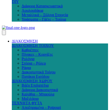
DIY
Διάφορα Κατασκευαστικά
Λουλουδάκια
Μεταλλικά – Ξύλινα Στοιχεία
Υφάσματα – Γάζες – Τούλια
ΔΙΑΚΟΣΜΗΣΗ
ΔΙΑΚΟΣΜΗΣΗ ΤΟΙΧΟΥ
Καθρέπτες
Πίνακες – Κορνίζες
Ρολόγια
Στόρια – Ρόλερ
Ράφια
Διακοσμητικά Τοίχου
Πατάκια Εισόδου
ΔΙΑΚΟΣΜΗΣΗ ΧΩΡΟΥ
Βάζα Επιδαπέδια
Διάφορα Διακοσμητικά
Καλάθια – Μπαούλα
Μαξιλάρια
ΤΕΧΝΗΤΑ ΦΥΤΑ
Αποξηραμένα – Potpouri