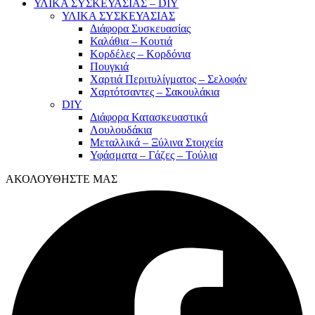
ΥΛΙΚΑ ΣΥΣΚΕΥΑΣΙΑΣ – DIY
ΥΛΙΚΑ ΣΥΣΚΕΥΑΣΙΑΣ
Διάφορα Συσκευασίας
Καλάθια – Κουτιά
Κορδέλες – Κορδόνια
Πουγκιά
Χαρτιά Περιτυλίγματος – Σελοφάν
Χαρτότσαντες – Σακουλάκια
DIY
Διάφορα Κατασκευαστικά
Λουλουδάκια
Μεταλλικά – Ξύλινα Στοιχεία
Υφάσματα – Γάζες – Τούλια
ΑΚΟΛΟΥΘΗΣΤΕ ΜΑΣ