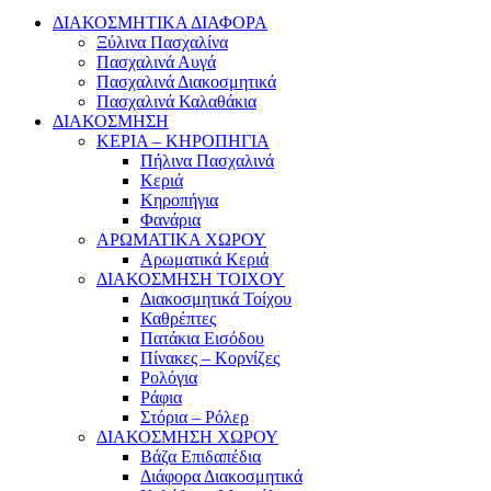
ΔΙΑΚΟΣΜΗΤΙΚΑ ΔΙΑΦΟΡΑ
Ξύλινα Πασχαλίνα
Πασχαλινά Αυγά
Πασχαλινά Διακοσμητικά
Πασχαλινά Καλαθάκια
ΔΙΑΚΟΣΜΗΣΗ
ΚΕΡΙΑ – ΚΗΡΟΠΗΓΙΑ
Πήλινα Πασχαλινά
Κεριά
Κηροπήγια
Φανάρια
ΑΡΩΜΑΤΙΚΑ ΧΩΡΟΥ
Αρωματικά Κεριά
ΔΙΑΚΟΣΜΗΣΗ ΤΟΙΧΟΥ
Διακοσμητικά Τοίχου
Καθρέπτες
Πατάκια Εισόδου
Πίνακες – Κορνίζες
Ρολόγια
Ράφια
Στόρια – Ρόλερ
ΔΙΑΚΟΣΜΗΣΗ ΧΩΡΟΥ
Βάζα Επιδαπέδια
Διάφορα Διακοσμητικά