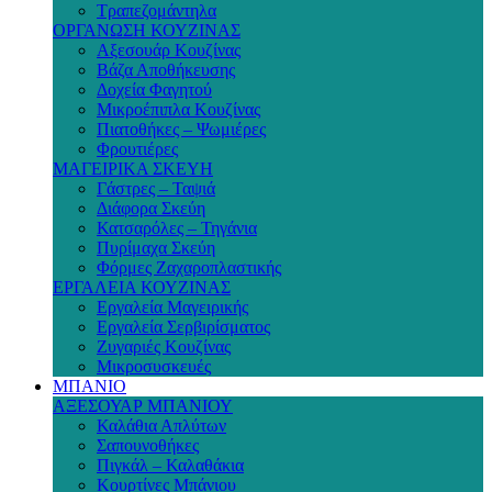
Τραπεζομάντηλα
ΟΡΓΑΝΩΣΗ ΚΟΥΖΙΝΑΣ
Αξεσουάρ Κουζίνας
Βάζα Αποθήκευσης
Δοχεία Φαγητού
Μικροέπιπλα Κουζίνας
Πιατοθήκες – Ψωμιέρες
Φρουτιέρες
ΜΑΓΕΙΡΙΚΑ ΣΚΕΥΗ
Γάστρες – Ταψιά
Διάφορα Σκεύη
Κατσαρόλες – Τηγάνια
Πυρίμαχα Σκεύη
Φόρμες Ζαχαροπλαστικής
ΕΡΓΑΛΕΙΑ ΚΟΥΖΙΝΑΣ
Εργαλεία Μαγειρικής
Εργαλεία Σερβιρίσματος
Ζυγαριές Κουζίνας
Μικροσυσκευές
ΜΠΑΝΙΟ
ΑΞΕΣΟΥΑΡ ΜΠΑΝΙΟΥ
Καλάθια Απλύτων
Σαπουνοθήκες
Πιγκάλ – Καλαθάκια
Κουρτίνες Μπάνιου