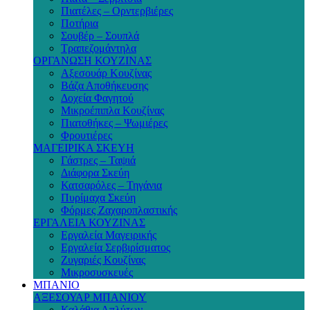
Πιατέλες – Ορντερβιέρες
Ποτήρια
Σουβέρ – Σουπλά
Τραπεζομάντηλα
ΟΡΓΑΝΩΣΗ ΚΟΥΖΙΝΑΣ
Αξεσουάρ Κουζίνας
Βάζα Αποθήκευσης
Δοχεία Φαγητού
Μικροέπιπλα Κουζίνας
Πιατοθήκες – Ψωμιέρες
Φρουτιέρες
ΜΑΓΕΙΡΙΚΑ ΣΚΕΥΗ
Γάστρες – Ταψιά
Διάφορα Σκεύη
Κατσαρόλες – Τηγάνια
Πυρίμαχα Σκεύη
Φόρμες Ζαχαροπλαστικής
ΕΡΓΑΛΕΙΑ ΚΟΥΖΙΝΑΣ
Εργαλεία Μαγειρικής
Εργαλεία Σερβιρίσματος
Ζυγαριές Κουζίνας
Μικροσυσκευές
ΜΠΑΝΙΟ
ΑΞΕΣΟΥΑΡ ΜΠΑΝΙΟΥ
Καλάθια Απλύτων