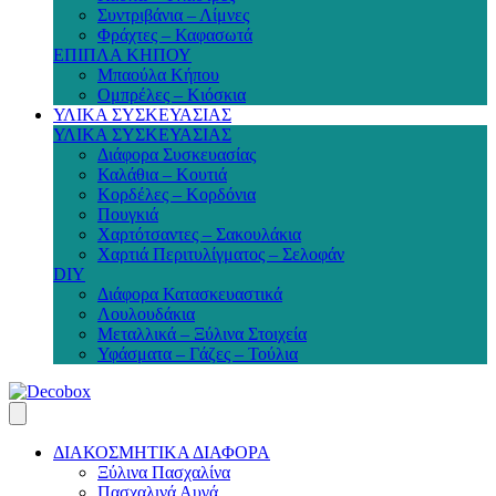
Συντριβάνια – Λίμνες
Φράχτες – Καφασωτά
ΕΠΙΠΛΑ ΚΗΠΟΥ
Μπαούλα Κήπου
Ομπρέλες – Κιόσκια
ΥΛΙΚΑ ΣΥΣΚΕΥΑΣΙΑΣ
ΥΛΙΚΑ ΣΥΣΚΕΥΑΣΙΑΣ
Διάφορα Συσκευασίας
Καλάθια – Κουτιά
Κορδέλες – Κορδόνια
Πουγκιά
Χαρτότσαντες – Σακουλάκια
Χαρτιά Περιτυλίγματος – Σελοφάν
DIY
Διάφορα Κατασκευαστικά
Λουλουδάκια
Μεταλλικά – Ξύλινα Στοιχεία
Υφάσματα – Γάζες – Τούλια
ΔΙΑΚΟΣΜΗΤΙΚΑ ΔΙΑΦΟΡΑ
Ξύλινα Πασχαλίνα
Πασχαλινά Αυγά