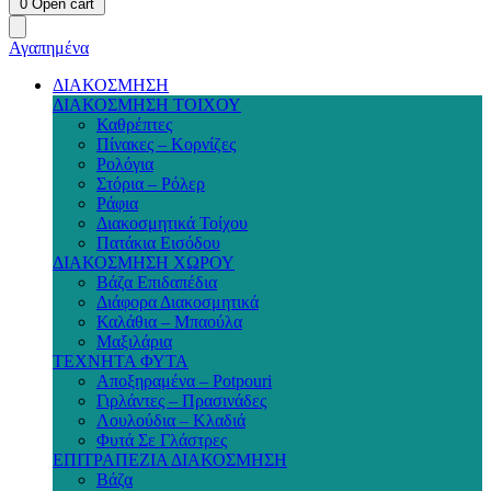
0
Open cart
Αγαπημένα
ΔΙΑΚΟΣΜΗΣΗ
ΔΙΑΚΟΣΜΗΣΗ ΤΟΙΧΟΥ
Καθρέπτες
Πίνακες – Κορνίζες
Ρολόγια
Στόρια – Ρόλερ
Ράφια
Διακοσμητικά Τοίχου
Πατάκια Εισόδου
ΔΙΑΚΟΣΜΗΣΗ ΧΩΡΟΥ
Βάζα Επιδαπέδια
Διάφορα Διακοσμητικά
Καλάθια – Μπαούλα
Μαξιλάρια
ΤΕΧΝΗΤΑ ΦΥΤΑ
Αποξηραμένα – Potpouri
Γιρλάντες – Πρασινάδες
Λουλούδια – Κλαδιά
Φυτά Σε Γλάστρες
ΕΠΙΤΡΑΠΕΖΙΑ ΔΙΑΚΟΣΜΗΣΗ
Βάζα