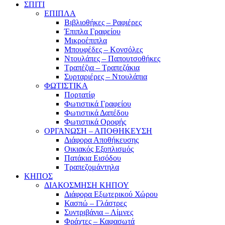
ΣΠΙΤΙ
ΕΠΙΠΛΑ
Βιβλιοθήκες – Ραφιέρες
Έπιπλα Γραφείου
Μικροέπιπλα
Μπουφέδες – Κονσόλες
Ντουλάπες – Παπουτσοθήκες
Τραπέζια – Τραπεζάκια
Συρταριέρες – Ντουλάπια
ΦΩΤΙΣΤΙΚΑ
Πορτατίφ
Φωτιστικά Γραφείου
Φωτιστικά Δαπέδου
Φωτιστικά Οροφής
ΟΡΓΑΝΩΣΗ – ΑΠΟΘΗΚΕΥΣΗ
Διάφορα Αποθήκευσης
Οικιακός Εξοπλισμός
Πατάκια Εισόδου
Τραπεζομάντηλα
ΚΗΠΟΣ
ΔΙΑΚΟΣΜΗΣΗ ΚΗΠΟΥ
Διάφορα Εξωτερικού Χώρου
Κασπώ – Γλάστρες
Συντριβάνια – Λίμνες
Φράχτες – Καφασωτά