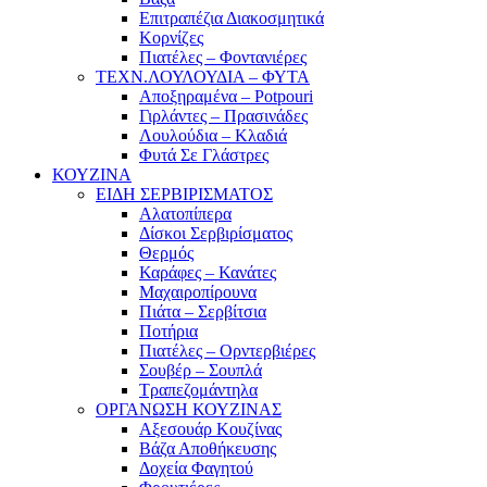
Επιτραπέζια Διακοσμητικά
Κορνίζες
Πιατέλες – Φοντανιέρες
ΤΕΧΝ.ΛΟΥΛΟΥΔΙΑ – ΦΥΤΑ
Αποξηραμένα – Potpouri
Γιρλάντες – Πρασινάδες
Λουλούδια – Κλαδιά
Φυτά Σε Γλάστρες
ΚΟΥΖΙΝΑ
ΕΙΔΗ ΣΕΡΒΙΡΙΣΜΑΤΟΣ
Αλατοπίπερα
Δίσκοι Σερβιρίσματος
Θερμός
Καράφες – Κανάτες
Μαχαιροπίρουνα
Πιάτα – Σερβίτσια
Ποτήρια
Πιατέλες – Ορντερβιέρες
Σουβέρ – Σουπλά
Τραπεζομάντηλα
ΟΡΓΑΝΩΣΗ ΚΟΥΖΙΝΑΣ
Αξεσουάρ Κουζίνας
Βάζα Αποθήκευσης
Δοχεία Φαγητού