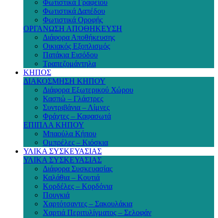
Φωτιστικά Γραφείου
Φωτιστικά Δαπέδου
Φωτιστικά Οροφής
ΟΡΓΑΝΩΣΗ ΑΠΟΘΗΚΕΥΣΗ
Διάφορα Αποθήκευσης
Οικιακός Εξοπλισμός
Πατάκια Εισόδου
Τραπεζομάντηλα
ΚΗΠΟΣ
ΔΙΑΚΟΣΜΗΣΗ ΚΗΠΟΥ
Διάφορα Εξωτερικού Χώρου
Κασπώ – Γλάστρες
Συντριβάνια – Λίμνες
Φράχτες – Καφασωτά
ΕΠΙΠΛΑ ΚΗΠΟΥ
Μπαούλα Κήπου
Ομπρέλες – Κιόσκια
ΥΛΙΚΑ ΣΥΣΚΕΥΑΣΙΑΣ
ΥΛΙΚΑ ΣΥΣΚΕΥΑΣΙΑΣ
Διάφορα Συσκευασίας
Καλάθια – Κουτιά
Κορδέλες – Κορδόνια
Πουγκιά
Χαρτότσαντες – Σακουλάκια
Χαρτιά Περιτυλίγματος – Σελοφάν