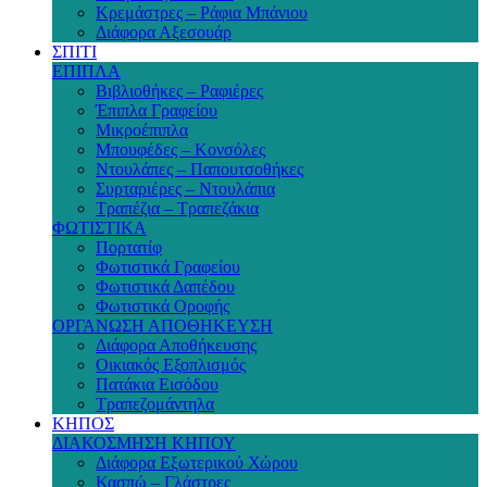
Κρεμάστρες – Ράφια Μπάνιου
Διάφορα Αξεσουάρ
ΣΠΙΤΙ
ΕΠΙΠΛΑ
Βιβλιοθήκες – Ραφιέρες
Έπιπλα Γραφείου
Μικροέπιπλα
Μπουφέδες – Κονσόλες
Ντουλάπες – Παπουτσοθήκες
Συρταριέρες – Ντουλάπια
Τραπέζια – Τραπεζάκια
ΦΩΤΙΣΤΙΚΑ
Πορτατίφ
Φωτιστικά Γραφείου
Φωτιστικά Δαπέδου
Φωτιστικά Οροφής
ΟΡΓΑΝΩΣΗ ΑΠΟΘΗΚΕΥΣΗ
Διάφορα Αποθήκευσης
Οικιακός Εξοπλισμός
Πατάκια Εισόδου
Τραπεζομάντηλα
ΚΗΠΟΣ
ΔΙΑΚΟΣΜΗΣΗ ΚΗΠΟΥ
Διάφορα Εξωτερικού Χώρου
Κασπώ – Γλάστρες