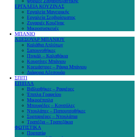
Φόρμες Ζαχαροπλαστικής
ΕΡΓΑΛΕΙΑ ΚΟΥΖΙΝΑΣ
Εργαλεία Μαγειρικής
Εργαλεία Σερβιρίσματος
Ζυγαριές Κουζίνας
Μικροσυσκευές
ΜΠΑΝΙΟ
ΑΞΕΣΟΥΑΡ ΜΠΑΝΙΟΥ
Καλάθια Απλύτων
Σαπουνοθήκες
Πιγκάλ – Καλαθάκια
Κουρτίνες Μπάνιου
Κρεμάστρες – Ράφια Μπάνιου
Διάφορα Αξεσουάρ
ΣΠΙΤΙ
ΕΠΙΠΛΑ
Βιβλιοθήκες – Ραφιέρες
Έπιπλα Γραφείου
Μικροέπιπλα
Μπουφέδες – Κονσόλες
Ντουλάπες – Παπουτσοθήκες
Συρταριέρες – Ντουλάπια
Τραπέζια – Τραπεζάκια
ΦΩΤΙΣΤΙΚΑ
Πορτατίφ