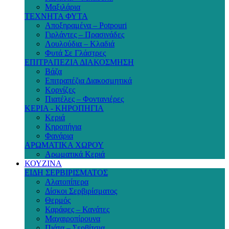
Μαξιλάρια
ΤΕΧΝΗΤΑ ΦΥΤΑ
Αποξηραμένα – Potpouri
Γιρλάντες – Πρασινάδες
Λουλούδια – Κλαδιά
Φυτά Σε Γλάστρες
ΕΠΙΤΡΑΠΕΖΙΑ ΔΙΑΚΟΣΜΗΣΗ
Βάζα
Επιτραπέζια Διακοσμητικά
Κορνίζες
Πιατέλες – Φοντανιέρες
ΚΕΡΙΑ - ΚΗΡΟΠΗΓΙΑ
Κεριά
Κηροπήγια
Φανάρια
ΑΡΩΜΑΤΙΚΑ ΧΩΡΟΥ
Αρωματικά Κεριά
ΚΟΥΖΙΝΑ
ΕΙΔΗ ΣΕΡΒΙΡΙΣΜΑΤΟΣ
Αλατοπίπερα
Δίσκοι Σερβιρίσματος
Θερμός
Καράφες – Κανάτες
Μαχαιροπίρουνα
Πιάτα – Σερβίτσια