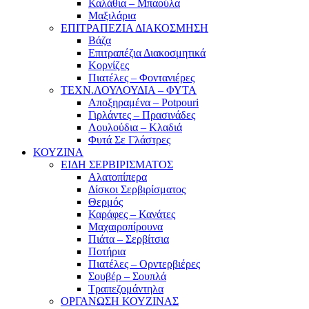
Καλάθια – Μπαούλα
Μαξιλάρια
ΕΠΙΤΡΑΠΕΖΙΑ ΔΙΑΚΟΣΜΗΣΗ
Βάζα
Επιτραπέζια Διακοσμητικά
Κορνίζες
Πιατέλες – Φοντανιέρες
ΤΕΧΝ.ΛΟΥΛΟΥΔΙΑ – ΦΥΤΑ
Αποξηραμένα – Potpouri
Γιρλάντες – Πρασινάδες
Λουλούδια – Κλαδιά
Φυτά Σε Γλάστρες
ΚΟΥΖΙΝΑ
ΕΙΔΗ ΣΕΡΒΙΡΙΣΜΑΤΟΣ
Αλατοπίπερα
Δίσκοι Σερβιρίσματος
Θερμός
Καράφες – Κανάτες
Μαχαιροπίρουνα
Πιάτα – Σερβίτσια
Ποτήρια
Πιατέλες – Ορντερβιέρες
Σουβέρ – Σουπλά
Τραπεζομάντηλα
ΟΡΓΑΝΩΣΗ ΚΟΥΖΙΝΑΣ