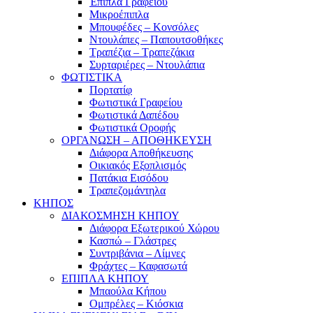
Έπιπλα Γραφείου
Μικροέπιπλα
Μπουφέδες – Κονσόλες
Ντουλάπες – Παπουτσοθήκες
Τραπέζια – Τραπεζάκια
Συρταριέρες – Ντουλάπια
ΦΩΤΙΣΤΙΚΑ
Πορτατίφ
Φωτιστικά Γραφείου
Φωτιστικά Δαπέδου
Φωτιστικά Οροφής
ΟΡΓΑΝΩΣΗ – ΑΠΟΘΗΚΕΥΣΗ
Διάφορα Αποθήκευσης
Οικιακός Εξοπλισμός
Πατάκια Εισόδου
Τραπεζομάντηλα
ΚΗΠΟΣ
ΔΙΑΚΟΣΜΗΣΗ ΚΗΠΟΥ
Διάφορα Εξωτερικού Χώρου
Κασπώ – Γλάστρες
Συντριβάνια – Λίμνες
Φράχτες – Καφασωτά
ΕΠΙΠΛΑ ΚΗΠΟΥ
Μπαούλα Κήπου
Ομπρέλες – Κιόσκια