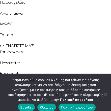
Παραγγελίες
Αγαπημένα
Καλάθι
Ταμείο
ΓΝΩΡΙΣΤΕ ΜΑΣ
Επικοινωνία
Newsletter
Facebook
Χρησιμοποιούμε cookies δικά μας και τρίτων για λόγους
Instagram
ανάλυσης και για να σας δείχνουμε διαφημίσεις που
Εξυπηρέτηση Πελατών
σχετίζονται με τις προτιμήσεις σας με βάση τις συνήθειες
περιήγησης και το προφίλ σας. Για περισσότερες πληροφορίες
μπορείτε να διαβάσετε την
Πολιτική απορρήτου
© Copyright 2026 – Decobox.gr All rights reserved.
Καλέστε
Εντάξει
Κλείσιμο
Πολιτική απορρήτου
Designed & Developed by
Bad
R
abbit.gr