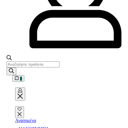
Αναζήτηση
προϊόντων
0
Open
cart
Open
Account
details
Αγαπημένα