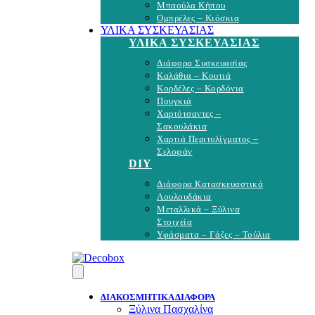
Μπαούλα Κήπου
Ομπρέλες – Κιόσκια
ΥΛΙΚΑ ΣΥΣΚΕΥΑΣΙΑΣ
ΥΛΙΚΑ ΣΥΣΚΕΥΑΣΙΑΣ
Διάφορα Συσκευασίας
Καλάθια – Κουτιά
Κορδέλες – Κορδόνια
Πουγκιά
Χαρτότσαντες –
Σακουλάκια
Χαρτιά Περιτυλίγματος –
Σελοφάν
DIY
Διάφορα Κατασκευαστικά
Λουλουδάκια
Μεταλλικά – Ξύλινα
Στοιχεία
Υφάσματα – Γάζες – Τούλια
ΔΙΑΚΟΣΜΗΤΙΚΑ ΔΙΑΦΟΡΑ
Ξύλινα Πασχαλίνα