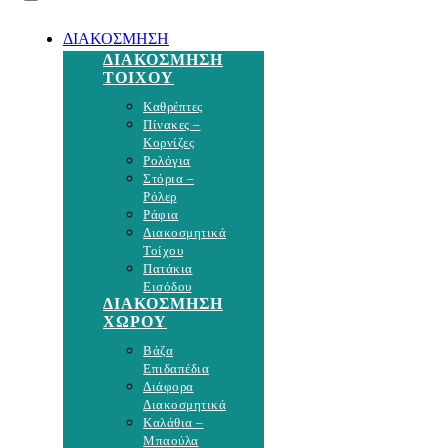
ΔΙΑΚΟΣΜΗΣΗ
ΔΙΑΚΟΣΜΗΣΗ
ΤΟΙΧΟΥ
Καθρέπτες
Πίνακες –
Κορνίζες
Ρολόγια
Στόρια –
Ρόλερ
Ράφια
Διακοσμητικά
Τοίχου
Πατάκια
Εισόδου
ΔΙΑΚΟΣΜΗΣΗ
ΧΩΡΟΥ
Βάζα
Επιδαπέδια
Διάφορα
Διακοσμητικά
Καλάθια –
Μπαούλα