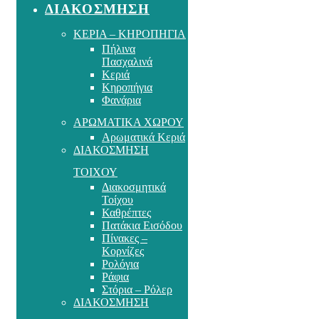
ΔΙΑΚΟΣΜΗΣΗ
ΚΕΡΙΑ – ΚΗΡΟΠΗΓΙΑ
Πήλινα
Πασχαλινά
Κεριά
Κηροπήγια
Φανάρια
ΑΡΩΜΑΤΙΚΑ ΧΩΡΟΥ
Αρωματικά Κεριά
ΔΙΑΚΟΣΜΗΣΗ
ΤΟΙΧΟΥ
Διακοσμητικά
Τοίχου
Καθρέπτες
Πατάκια Εισόδου
Πίνακες –
Κορνίζες
Ρολόγια
Ράφια
Στόρια – Ρόλερ
ΔΙΑΚΟΣΜΗΣΗ