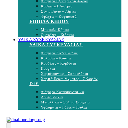
Διάφορα Εξωτερικού Χώρου
Κασπώ – Γλάστρες
Συντριβάνια – Λίμνες
Φράχτες – Καφασωτά
ΕΠΙΠΛΑ ΚΗΠΟΥ
Μπαούλα Κήπου
Ομπρέλες – Κιόσκια
ΥΛΙΚΑ ΣΥΣΚΕΥΑΣΙΑΣ
ΥΛΙΚΑ ΣΥΣΚΕΥΑΣΙΑΣ
Διάφορα Συσκευασίας
Καλάθια – Κουτιά
Κορδέλες – Κορδόνια
Πουγκιά
Χαρτότσαντες – Σακουλάκια
Χαρτιά Περιτυλίγματος – Σελοφάν
DIY
Διάφορα Κατασκευαστικά
Λουλουδάκια
Μεταλλικά – Ξύλινα Στοιχεία
Υφάσματα – Γάζες – Τούλια