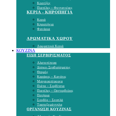
Κορνίζες
Πιατέλες – Φοντανιέρες
ΚΕΡΙΑ - ΚΗΡΟΠΗΓΙΑ
Κεριά
Κηροπήγια
Φανάρια
ΑΡΩΜΑΤΙΚΑ ΧΩΡΟΥ
Αρωματικά Κεριά
ΚΟΥΖΙΝΑ
ΕΙΔΗ ΣΕΡΒΙΡΙΣΜΑΤΟΣ
Αλατοπίπερα
Δίσκοι Σερβιρίσματος
Θερμός
Καράφες – Κανάτες
Μαχαιροπίρουνα
Πιάτα – Σερβίτσια
Πιατέλες – Ορντερβιέρες
Ποτήρια
Σουβέρ – Σουπλά
Τραπεζομάντηλα
ΟΡΓΑΝΩΣΗ ΚΟΥΖΙΝΑΣ