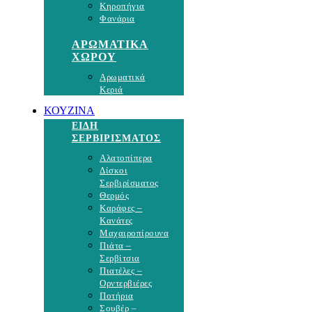
Κηροπήγια
Φανάρια
ΑΡΩΜΑΤΙΚΑ
ΧΩΡΟΥ
Αρωματικά
Κεριά
ΚΟΥΖΙΝΑ
ΕΙΔΗ
ΣΕΡΒΙΡΙΣΜΑΤΟΣ
Αλατοπίπερα
Δίσκοι
Σερβιρίσματος
Θερμός
Καράφες –
Κανάτες
Μαχαιροπίρουνα
Πιάτα –
Σερβίτσια
Πιατέλες –
Ορντερβιέρες
Ποτήρια
Σουβέρ –