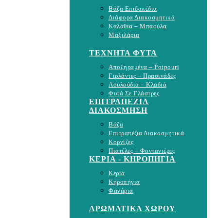
Βάζα Επιδαπέδια
Διάφορα Διακοσμητικά
Καλάθια – Μπαούλα
Μαξιλάρια
ΤΕΧΝΗΤΑ ΦΥΤΑ
Αποξηραμένα – Potpouri
Γιρλάντες – Πρασινάδες
Λουλούδια – Κλαδιά
Φυτά Σε Γλάστρες
ΕΠΙΤΡΑΠΕΖΙΑ
ΔΙΑΚΟΣΜΗΣΗ
Βάζα
Επιτραπέζια Διακοσμητικά
Κορνίζες
Πιατέλες – Φοντανιέρες
ΚΕΡΙΑ - ΚΗΡΟΠΗΓΙΑ
Κεριά
Κηροπήγια
Φανάρια
ΑΡΩΜΑΤΙΚΑ ΧΩΡΟΥ