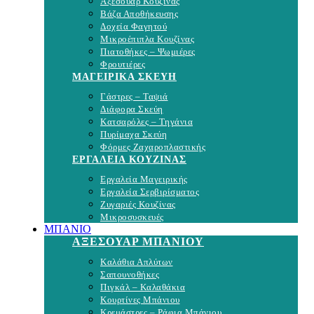
Αξεσουάρ Κουζίνας
Βάζα Αποθήκευσης
Δοχεία Φαγητού
Μικροέπιπλα Κουζίνας
Πιατοθήκες – Ψωμιέρες
Φρουτιέρες
ΜΑΓΕΙΡΙΚΑ ΣΚΕΥΗ
Γάστρες – Ταψιά
Διάφορα Σκεύη
Κατσαρόλες – Τηγάνια
Πυρίμαχα Σκεύη
Φόρμες Ζαχαροπλαστικής
ΕΡΓΑΛΕΙΑ ΚΟΥΖΙΝΑΣ
Εργαλεία Μαγειρικής
Εργαλεία Σερβιρίσματος
Ζυγαριές Κουζίνας
Μικροσυσκευές
ΜΠΑΝΙΟ
ΑΞΕΣΟΥΑΡ ΜΠΑΝΙΟΥ
Καλάθια Απλύτων
Σαπουνοθήκες
Πιγκάλ – Καλαθάκια
Κουρτίνες Μπάνιου
Κρεμάστρες – Ράφια Μπάνιου