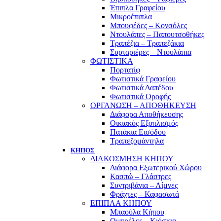
Έπιπλα Γραφείου
Μικροέπιπλα
Μπουφέδες – Κονσόλες
Ντουλάπες – Παπουτσοθήκες
Τραπέζια – Τραπεζάκια
Συρταριέρες – Ντουλάπια
ΦΩΤΙΣΤΙΚΑ
Πορτατίφ
Φωτιστικά Γραφείου
Φωτιστικά Δαπέδου
Φωτιστικά Οροφής
ΟΡΓΑΝΩΣΗ – ΑΠΟΘΗΚΕΥΣΗ
Διάφορα Αποθήκευσης
Οικιακός Εξοπλισμός
Πατάκια Εισόδου
Τραπεζομάντηλα
ΚΗΠΟΣ
ΔΙΑΚΟΣΜΗΣΗ ΚΗΠΟΥ
Διάφορα Εξωτερικού Χώρου
Κασπώ – Γλάστρες
Συντριβάνια – Λίμνες
Φράχτες – Καφασωτά
ΕΠΙΠΛΑ ΚΗΠΟΥ
Μπαούλα Κήπου
Ομπρέλες – Κιόσκια