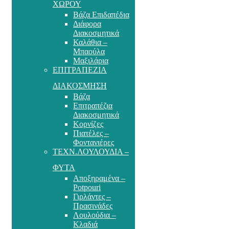
ΧΩΡΟΥ
Βάζα Επιδαπέδια
Διάφορα
Διακοσμητικά
Καλάθια –
Μπαούλα
Μαξιλάρια
ΕΠΙΤΡΑΠΕΖΙΑ
ΔΙΑΚΟΣΜΗΣΗ
Βάζα
Επιτραπέζια
Διακοσμητικά
Κορνίζες
Πιατέλες –
Φοντανιέρες
ΤΕΧΝ.ΛΟΥΛΟΥΔΙΑ –
ΦΥΤΑ
Αποξηραμένα –
Potpouri
Γιρλάντες –
Πρασινάδες
Λουλούδια –
Κλαδιά