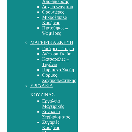
Αποθήκευσης
Δοχεία Φαγητού
Φρουτιέρες
Μικροέπιπλα
Κουζίνας
Πιατοθήκες –
Ψωμιέρες
ΜΑΓΕΙΡΙΚΑ ΣΚΕΥΗ
Γάστρες – Ταψιά
Διάφορα Σκεύη
Κατσαρόλες –
Τηγάνια
Πυρίμαχα Σκεύη
Φόρμες
Ζαχαροπλαστικής
ΕΡΓΑΛΕΙΑ
ΚΟΥΖΙΝΑΣ
Εργαλεία
Μαγειρικής
Εργαλεία
Σερβιρίσματος
Ζυγαριές
Κουζίνας