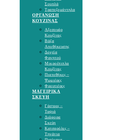
Σουπλά
Τραπεζομάντηλα
ΟΡΓΑΝΩΣΗ
ΚΟΥΖΙΝΑΣ
Αξεσουάρ
Κουζίνας
Βάζα
Αποθήκευσης
Δοχεία
Φαγητού
Μικροέπιπλα
Κουζίνας
Πιατοθήκες –
Ψωμιέρες
Φρουτιέρες
ΜΑΓΕΙΡΙΚΑ
ΣΚΕΥΗ
Γάστρες –
Ταψιά
Διάφορα
Σκεύη
Κατσαρόλες –
Τηγάνια
Πυρίμαχα