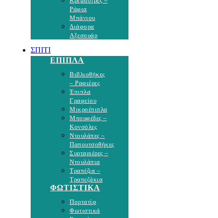
Κρεμάστρες –
Ράφια
Μπάνιου
Διάφορα
Αξεσουάρ
ΣΠΙΤΙ
ΕΠΙΠΛΑ
Βιβλιοθήκες
– Ραφιέρες
Έπιπλα
Γραφείου
Μικροέπιπλα
Μπουφέδες –
Κονσόλες
Ντουλάπες –
Παπουτσοθήκες
Συρταριέρες –
Ντουλάπια
Τραπέζια –
Τραπεζάκια
ΦΩΤΙΣΤΙΚΑ
Πορτατίφ
Φωτιστικά