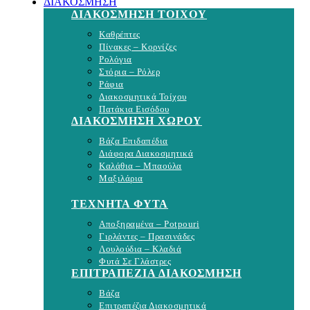
ΔΙΑΚΟΣΜΗΣΗ
ΔΙΑΚΟΣΜΗΣΗ ΤΟΙΧΟΥ
Καθρέπτες
Πίνακες – Κορνίζες
Ρολόγια
Στόρια – Ρόλερ
Ράφια
Διακοσμητικά Τοίχου
Πατάκια Εισόδου
ΔΙΑΚΟΣΜΗΣΗ ΧΩΡΟΥ
Βάζα Επιδαπέδια
Διάφορα Διακοσμητικά
Καλάθια – Μπαούλα
Μαξιλάρια
ΤΕΧΝΗΤΑ ΦΥΤΑ
Αποξηραμένα – Potpouri
Γιρλάντες – Πρασινάδες
Λουλούδια – Κλαδιά
Φυτά Σε Γλάστρες
ΕΠΙΤΡΑΠΕΖΙΑ ΔΙΑΚΟΣΜΗΣΗ
Βάζα
Επιτραπέζια Διακοσμητικά