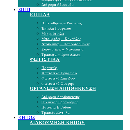
Διάφορα Αξεσουάρ
ΣΠΙΤΙ
ΕΠΙΠΛΑ
Βιβλιοθήκες – Ραφιέρες
Έπιπλα Γραφείου
Μικροέπιπλα
Μπουφέδες – Κονσόλες
Ντουλάπες – Παπουτσοθήκες
Συρταριέρες – Ντουλάπια
Τραπέζια – Τραπεζάκια
ΦΩΤΙΣΤΙΚΑ
Πορτατίφ
Φωτιστικά Γραφείου
Φωτιστικά Δαπέδου
Φωτιστικά Οροφής
ΟΡΓΑΝΩΣΗ ΑΠΟΘΗΚΕΥΣΗ
Διάφορα Αποθήκευσης
Οικιακός Εξοπλισμός
Πατάκια Εισόδου
Τραπεζομάντηλα
ΚΗΠΟΣ
ΔΙΑΚΟΣΜΗΣΗ ΚΗΠΟΥ