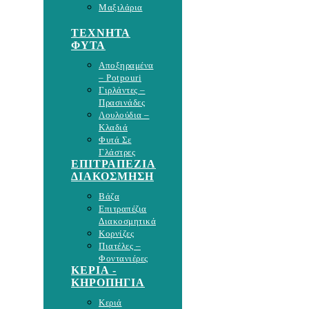
Μαξιλάρια
ΤΕΧΝΗΤΑ
ΦΥΤΑ
Αποξηραμένα
– Potpouri
Γιρλάντες –
Πρασινάδες
Λουλούδια –
Κλαδιά
Φυτά Σε
Γλάστρες
ΕΠΙΤΡΑΠΕΖΙΑ
ΔΙΑΚΟΣΜΗΣΗ
Βάζα
Επιτραπέζια
Διακοσμητικά
Κορνίζες
Πιατέλες –
Φοντανιέρες
ΚΕΡΙΑ -
ΚΗΡΟΠΗΓΙΑ
Κεριά