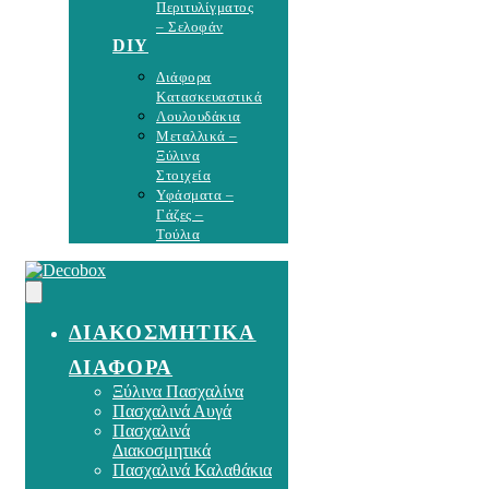
Περιτυλίγματος
– Σελοφάν
DIY
Διάφορα
Κατασκευαστικά
Λουλουδάκια
Μεταλλικά –
Ξύλινα
Στοιχεία
Υφάσματα –
Γάζες –
Τούλια
ΔΙΑΚΟΣΜΗΤΙΚΑ
ΔΙΑΦΟΡΑ
Ξύλινα Πασχαλίνα
Πασχαλινά Αυγά
Πασχαλινά
Διακοσμητικά
Πασχαλινά Καλαθάκια