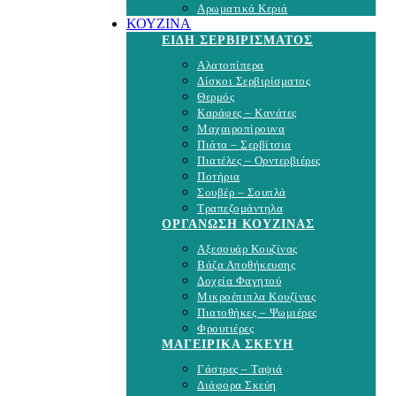
Αρωματικά Κεριά
ΚΟΥΖΙΝΑ
ΕΙΔΗ ΣΕΡΒΙΡΙΣΜΑΤΟΣ
Αλατοπίπερα
Δίσκοι Σερβιρίσματος
Θερμός
Καράφες – Κανάτες
Μαχαιροπίρουνα
Πιάτα – Σερβίτσια
Πιατέλες – Ορντερβιέρες
Ποτήρια
Σουβέρ – Σουπλά
Τραπεζομάντηλα
ΟΡΓΑΝΩΣΗ ΚΟΥΖΙΝΑΣ
Αξεσουάρ Κουζίνας
Βάζα Αποθήκευσης
Δοχεία Φαγητού
Μικροέπιπλα Κουζίνας
Πιατοθήκες – Ψωμιέρες
Φρουτιέρες
ΜΑΓΕΙΡΙΚΑ ΣΚΕΥΗ
Γάστρες – Ταψιά
Διάφορα Σκεύη