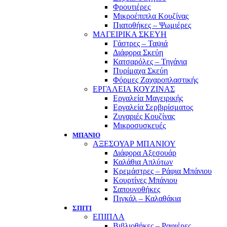
Φρουτιέρες
Μικροέπιπλα Κουζίνας
Πιατοθήκες – Ψωμιέρες
ΜΑΓΕΙΡΙΚΑ ΣΚΕΥΗ
Γάστρες – Ταψιά
Διάφορα Σκεύη
Κατσαρόλες – Τηγάνια
Πυρίμαχα Σκεύη
Φόρμες Ζαχαροπλαστικής
ΕΡΓΑΛΕΙΑ ΚΟΥΖΙΝΑΣ
Εργαλεία Μαγειρικής
Εργαλεία Σερβιρίσματος
Ζυγαριές Κουζίνας
Μικροσυσκευές
ΜΠΑΝΙΟ
ΑΞΕΣΟΥΑΡ ΜΠΑΝΙΟΥ
Διάφορα Αξεσουάρ
Καλάθια Απλύτων
Κρεμάστρες – Ράφια Μπάνιου
Κουρτίνες Μπάνιου
Σαπουνοθήκες
Πιγκάλ – Καλαθάκια
ΣΠΙΤΙ
ΕΠΙΠΛΑ
Βιβλιοθήκες – Ραφιέρες