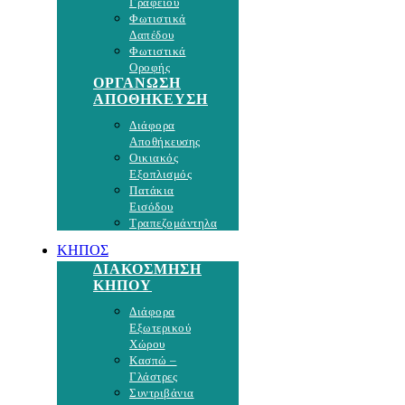
Γραφείου
Φωτιστικά
Δαπέδου
Φωτιστικά
Οροφής
ΟΡΓΑΝΩΣΗ
ΑΠΟΘΗΚΕΥΣΗ
Διάφορα
Αποθήκευσης
Οικιακός
Εξοπλισμός
Πατάκια
Εισόδου
Τραπεζομάντηλα
ΚΗΠΟΣ
ΔΙΑΚΟΣΜΗΣΗ
ΚΗΠΟΥ
Διάφορα
Εξωτερικού
Χώρου
Κασπώ –
Γλάστρες
Συντριβάνια