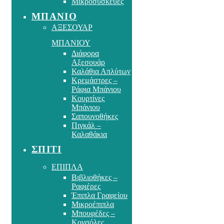
Μικροσυσκευές
ΜΠΑΝΙΟ
ΑΞΕΣΟΥΑΡ
ΜΠΑΝΙΟΥ
Διάφορα
Αξεσουάρ
Καλάθια Απλύτων
Κρεμάστρες –
Ράφια Μπάνιου
Κουρτίνες
Μπάνιου
Σαπουνοθήκες
Πιγκάλ –
Καλαθάκια
ΣΠΙΤΙ
ΕΠΙΠΛΑ
Βιβλιοθήκες –
Ραφιέρες
Έπιπλα Γραφείου
Μικροέπιπλα
Μπουφέδες –
Κονσόλες