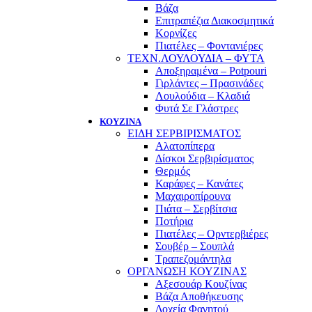
Βάζα
Επιτραπέζια Διακοσμητικά
Κορνίζες
Πιατέλες – Φοντανιέρες
ΤΕΧΝ.ΛΟΥΛΟΥΔΙΑ – ΦΥΤΑ
Αποξηραμένα – Potpouri
Γιρλάντες – Πρασινάδες
Λουλούδια – Κλαδιά
Φυτά Σε Γλάστρες
ΚΟΥΖΙΝΑ
ΕΙΔΗ ΣΕΡΒΙΡΙΣΜΑΤΟΣ
Αλατοπίπερα
Δίσκοι Σερβιρίσματος
Θερμός
Καράφες – Κανάτες
Μαχαιροπίρουνα
Πιάτα – Σερβίτσια
Ποτήρια
Πιατέλες – Ορντερβιέρες
Σουβέρ – Σουπλά
Τραπεζομάντηλα
ΟΡΓΑΝΩΣΗ ΚΟΥΖΙΝΑΣ
Αξεσουάρ Κουζίνας
Βάζα Αποθήκευσης
Δοχεία Φαγητού