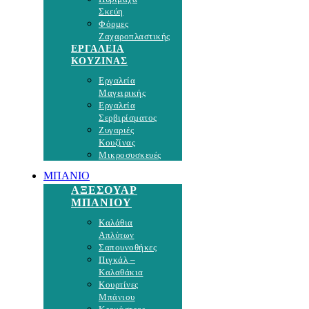
Σκεύη
Φόρμες
Ζαχαροπλαστικής
ΕΡΓΑΛΕΙΑ
ΚΟΥΖΙΝΑΣ
Εργαλεία
Μαγειρικής
Εργαλεία
Σερβιρίσματος
Ζυγαριές
Κουζίνας
Μικροσυσκευές
ΜΠΑΝΙΟ
ΑΞΕΣΟΥΑΡ
ΜΠΑΝΙΟΥ
Καλάθια
Απλύτων
Σαπουνοθήκες
Πιγκάλ –
Καλαθάκια
Κουρτίνες
Μπάνιου