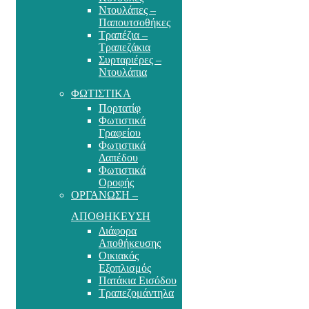
Ντουλάπες –
Παπουτσοθήκες
Τραπέζια –
Τραπεζάκια
Συρταριέρες –
Ντουλάπια
ΦΩΤΙΣΤΙΚΑ
Πορτατίφ
Φωτιστικά
Γραφείου
Φωτιστικά
Δαπέδου
Φωτιστικά
Οροφής
ΟΡΓΑΝΩΣΗ –
ΑΠΟΘΗΚΕΥΣΗ
Διάφορα
Αποθήκευσης
Οικιακός
Εξοπλισμός
Πατάκια Εισόδου
Τραπεζομάντηλα