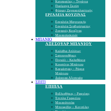
Κατσαρόλες – Τηγάνια
Πυρίμαχα Σκεύη
Φόρμες Ζαχαροπλαστικής
ΕΡΓΑΛΕΙΑ ΚΟΥΖΙΝΑΣ
Εργαλεία Μαγειρικής
Εργαλεία Σερβιρίσματος
Ζυγαριές Κουζίνας
Μικροσυσκευές
ΜΠΑΝΙΟ
ΑΞΕΣΟΥΑΡ ΜΠΑΝΙΟΥ
Καλάθια Απλύτων
Σαπουνοθήκες
Πιγκάλ – Καλαθάκια
Κουρτίνες Μπάνιου
Κρεμάστρες – Ράφια
Μπάνιου
Διάφορα Αξεσουάρ
ΣΠΙΤΙ
ΕΠΙΠΛΑ
Βιβλιοθήκες – Ραφιέρες
Έπιπλα Γραφείου
Μικροέπιπλα
Μπουφέδες – Κονσόλες