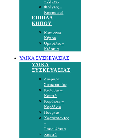
– Λίμνες
Φράχτες –
Καφασωτά
ΕΠΙΠΛΑ
ΚΗΠΟΥ
Μπαούλα
Κήπου
Ομπρέλες –
Κιόσκια
ΥΛΙΚΑ ΣΥΣΚΕΥΑΣΙΑΣ
ΥΛΙΚΑ
ΣΥΣΚΕΥΑΣΙΑΣ
Διάφορα
Συσκευασίας
Καλάθια –
Κουτιά
Κορδέλες –
Κορδόνια
Πουγκιά
Χαρτότσαντες
–
Σακουλάκια
Χαρτιά