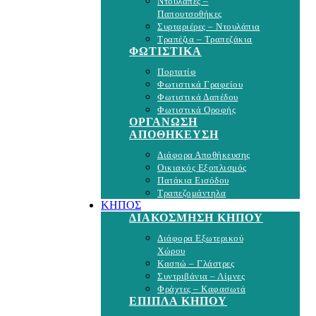
Ντουλάπες –
Παπουτσοθήκες
Συρταριέρες – Ντουλάπια
Τραπέζια – Τραπεζάκια
ΦΩΤΙΣΤΙΚΑ
Πορτατίφ
Φωτιστικά Γραφείου
Φωτιστικά Δαπέδου
Φωτιστικά Οροφής
ΟΡΓΑΝΩΣΗ
ΑΠΟΘΗΚΕΥΣΗ
Διάφορα Αποθήκευσης
Οικιακός Εξοπλισμός
Πατάκια Εισόδου
Τραπεζομάντηλα
ΚΗΠΟΣ
ΔΙΑΚΟΣΜΗΣΗ ΚΗΠΟΥ
Διάφορα Εξωτερικού
Χώρου
Κασπώ – Γλάστρες
Συντριβάνια – Λίμνες
Φράχτες – Καφασωτά
ΕΠΙΠΛΑ ΚΗΠΟΥ