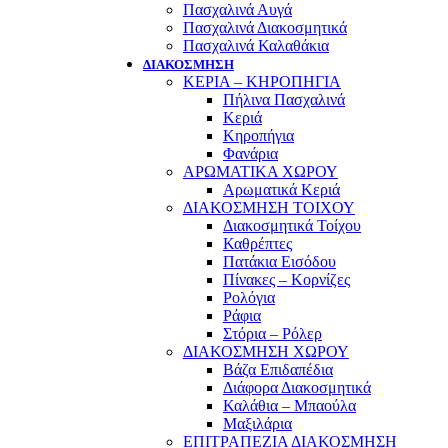
Πασχαλινά Αυγά
Πασχαλινά Διακοσμητικά
Πασχαλινά Καλαθάκια
ΔΙΑΚΟΣΜΗΣΗ
ΚΕΡΙΑ – ΚΗΡΟΠΗΓΙΑ
Πήλινα Πασχαλινά
Κεριά
Κηροπήγια
Φανάρια
ΑΡΩΜΑΤΙΚΑ ΧΩΡΟΥ
Αρωματικά Κεριά
ΔΙΑΚΟΣΜΗΣΗ ΤΟΙΧΟΥ
Διακοσμητικά Τοίχου
Καθρέπτες
Πατάκια Εισόδου
Πίνακες – Κορνίζες
Ρολόγια
Ράφια
Στόρια – Ρόλερ
ΔΙΑΚΟΣΜΗΣΗ ΧΩΡΟΥ
Βάζα Επιδαπέδια
Διάφορα Διακοσμητικά
Καλάθια – Μπαούλα
Μαξιλάρια
ΕΠΙΤΡΑΠΕΖΙΑ ΔΙΑΚΟΣΜΗΣΗ