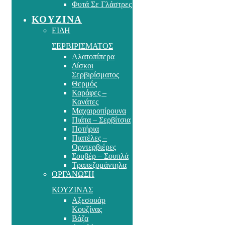
Φυτά Σε Γλάστρες
ΚΟΥΖΙΝΑ
ΕΙΔΗ
ΣΕΡΒΙΡΙΣΜΑΤΟΣ
Αλατοπίπερα
Δίσκοι
Σερβιρίσματος
Θερμός
Καράφες –
Κανάτες
Μαχαιροπίρουνα
Πιάτα – Σερβίτσια
Ποτήρια
Πιατέλες –
Ορντερβιέρες
Σουβέρ – Σουπλά
Τραπεζομάντηλα
ΟΡΓΑΝΩΣΗ
ΚΟΥΖΙΝΑΣ
Αξεσουάρ
Κουζίνας
Βάζα