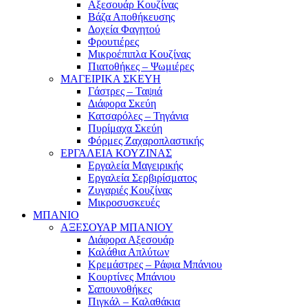
Αξεσουάρ Κουζίνας
Βάζα Αποθήκευσης
Δοχεία Φαγητού
Φρουτιέρες
Μικροέπιπλα Κουζίνας
Πιατοθήκες – Ψωμιέρες
ΜΑΓΕΙΡΙΚΑ ΣΚΕΥΗ
Γάστρες – Ταψιά
Διάφορα Σκεύη
Κατσαρόλες – Τηγάνια
Πυρίμαχα Σκεύη
Φόρμες Ζαχαροπλαστικής
ΕΡΓΑΛΕΙΑ ΚΟΥΖΙΝΑΣ
Εργαλεία Μαγειρικής
Εργαλεία Σερβιρίσματος
Ζυγαριές Κουζίνας
Μικροσυσκευές
ΜΠΑΝΙΟ
ΑΞΕΣΟΥΑΡ ΜΠΑΝΙΟΥ
Διάφορα Αξεσουάρ
Καλάθια Απλύτων
Κρεμάστρες – Ράφια Μπάνιου
Κουρτίνες Μπάνιου
Σαπουνοθήκες
Πιγκάλ – Καλαθάκια