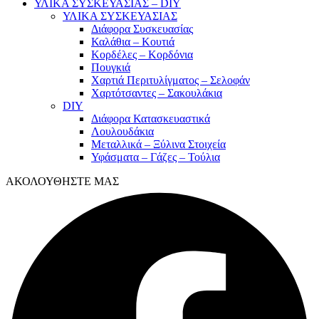
ΥΛΙΚΑ ΣΥΣΚΕΥΑΣΙΑΣ – DIY
ΥΛΙΚΑ ΣΥΣΚΕΥΑΣΙΑΣ
Διάφορα Συσκευασίας
Καλάθια – Κουτιά
Κορδέλες – Κορδόνια
Πουγκιά
Χαρτιά Περιτυλίγματος – Σελοφάν
Χαρτότσαντες – Σακουλάκια
DIY
Διάφορα Κατασκευαστικά
Λουλουδάκια
Μεταλλικά – Ξύλινα Στοιχεία
Υφάσματα – Γάζες – Τούλια
ΑΚΟΛΟΥΘΗΣΤΕ ΜΑΣ