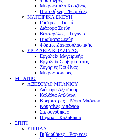
Φρουτιέρες
Μικροέπιπλα Κουζίνας
Πιατοθήκες – Ψωμιέρες
ΜΑΓΕΙΡΙΚΑ ΣΚΕΥΗ
Γάστρες – Ταψιά
Διάφορα Σκεύη
Κατσαρόλες – Τηγάνια
Πυρίμαχα Σκεύη
Φόρμες Ζαχαροπλαστικής
ΕΡΓΑΛΕΙΑ ΚΟΥΖΙΝΑΣ
Εργαλεία Μαγειρικής
Εργαλεία Σερβιρίσματος
Ζυγαριές Κουζίνας
Μικροσυσκευές
ΜΠΑΝΙΟ
ΑΞΕΣΟΥΑΡ ΜΠΑΝΙΟΥ
Διάφορα Αξεσουάρ
Καλάθια Απλύτων
Κρεμάστρες – Ράφια Μπάνιου
Κουρτίνες Μπάνιου
Σαπουνοθήκες
Πιγκάλ – Καλαθάκια
ΣΠΙΤΙ
ΕΠΙΠΛΑ
Βιβλιοθήκες – Ραφιέρες