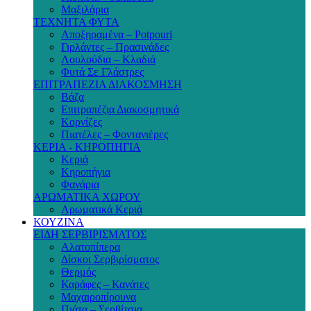
Μαξιλάρια
ΤΕΧΝΗΤΑ ΦΥΤΑ
Αποξηραμένα – Potpouri
Γιρλάντες – Πρασινάδες
Λουλούδια – Κλαδιά
Φυτά Σε Γλάστρες
ΕΠΙΤΡΑΠΕΖΙΑ ΔΙΑΚΟΣΜΗΣΗ
Βάζα
Επιτραπέζια Διακοσμητικά
Κορνίζες
Πιατέλες – Φοντανιέρες
ΚΕΡΙΑ - ΚΗΡΟΠΗΓΙΑ
Κεριά
Κηροπήγια
Φανάρια
ΑΡΩΜΑΤΙΚΑ ΧΩΡΟΥ
Αρωματικά Κεριά
ΚΟΥΖΙΝΑ
ΕΙΔΗ ΣΕΡΒΙΡΙΣΜΑΤΟΣ
Αλατοπίπερα
Δίσκοι Σερβιρίσματος
Θερμός
Καράφες – Κανάτες
Μαχαιροπίρουνα
Πιάτα – Σερβίτσια