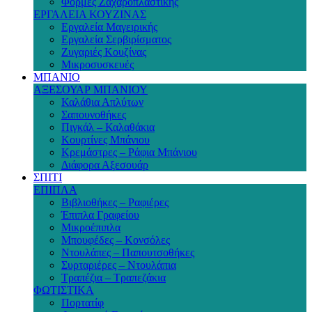
Φόρμες Ζαχαροπλαστικής
ΕΡΓΑΛΕΙΑ ΚΟΥΖΙΝΑΣ
Εργαλεία Μαγειρικής
Εργαλεία Σερβιρίσματος
Ζυγαριές Κουζίνας
Μικροσυσκευές
ΜΠΑΝΙΟ
ΑΞΕΣΟΥΑΡ ΜΠΑΝΙΟΥ
Καλάθια Απλύτων
Σαπουνοθήκες
Πιγκάλ – Καλαθάκια
Κουρτίνες Μπάνιου
Κρεμάστρες – Ράφια Μπάνιου
Διάφορα Αξεσουάρ
ΣΠΙΤΙ
ΕΠΙΠΛΑ
Βιβλιοθήκες – Ραφιέρες
Έπιπλα Γραφείου
Μικροέπιπλα
Μπουφέδες – Κονσόλες
Ντουλάπες – Παπουτσοθήκες
Συρταριέρες – Ντουλάπια
Τραπέζια – Τραπεζάκια
ΦΩΤΙΣΤΙΚΑ
Πορτατίφ