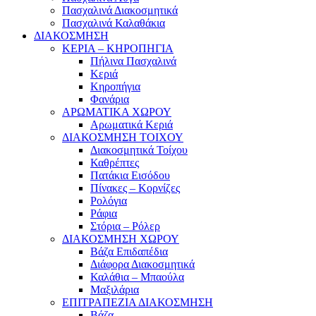
Πασχαλινά Διακοσμητικά
Πασχαλινά Καλαθάκια
ΔΙΑΚΟΣΜΗΣΗ
ΚΕΡΙΑ – ΚΗΡΟΠΗΓΙΑ
Πήλινα Πασχαλινά
Κεριά
Κηροπήγια
Φανάρια
ΑΡΩΜΑΤΙΚΑ ΧΩΡΟΥ
Αρωματικά Κεριά
ΔΙΑΚΟΣΜΗΣΗ ΤΟΙΧΟΥ
Διακοσμητικά Τοίχου
Καθρέπτες
Πατάκια Εισόδου
Πίνακες – Κορνίζες
Ρολόγια
Ράφια
Στόρια – Ρόλερ
ΔΙΑΚΟΣΜΗΣΗ ΧΩΡΟΥ
Βάζα Επιδαπέδια
Διάφορα Διακοσμητικά
Καλάθια – Μπαούλα
Μαξιλάρια
ΕΠΙΤΡΑΠΕΖΙΑ ΔΙΑΚΟΣΜΗΣΗ
Βάζα