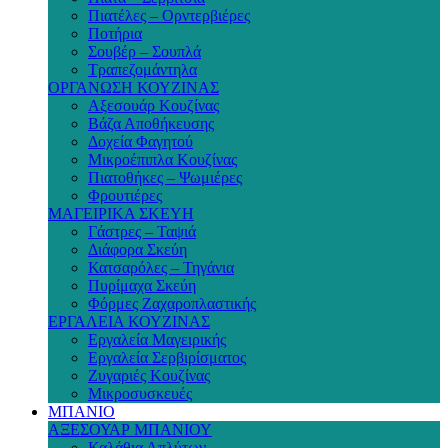
Πιατέλες – Ορντερβιέρες
Ποτήρια
Σουβέρ – Σουπλά
Τραπεζομάντηλα
ΟΡΓΑΝΩΣΗ ΚΟΥΖΙΝΑΣ
Αξεσουάρ Κουζίνας
Βάζα Αποθήκευσης
Δοχεία Φαγητού
Μικροέπιπλα Κουζίνας
Πιατοθήκες – Ψωμιέρες
Φρουτιέρες
ΜΑΓΕΙΡΙΚΑ ΣΚΕΥΗ
Γάστρες – Ταψιά
Διάφορα Σκεύη
Κατσαρόλες – Τηγάνια
Πυρίμαχα Σκεύη
Φόρμες Ζαχαροπλαστικής
ΕΡΓΑΛΕΙΑ ΚΟΥΖΙΝΑΣ
Εργαλεία Μαγειρικής
Εργαλεία Σερβιρίσματος
Ζυγαριές Κουζίνας
Μικροσυσκευές
ΜΠΑΝΙΟ
ΑΞΕΣΟΥΑΡ ΜΠΑΝΙΟΥ
Καλάθια Απλύτων