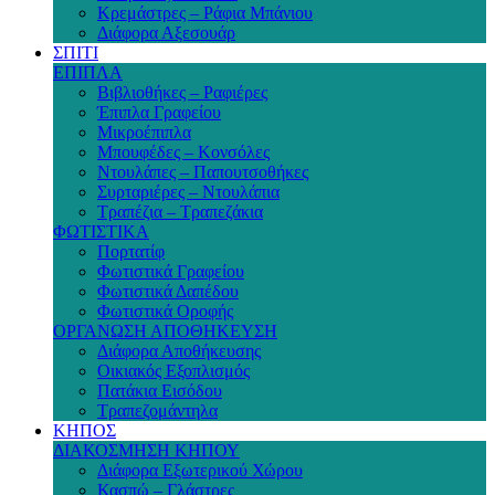
Κρεμάστρες – Ράφια Μπάνιου
Διάφορα Αξεσουάρ
ΣΠΙΤΙ
ΕΠΙΠΛΑ
Βιβλιοθήκες – Ραφιέρες
Έπιπλα Γραφείου
Μικροέπιπλα
Μπουφέδες – Κονσόλες
Ντουλάπες – Παπουτσοθήκες
Συρταριέρες – Ντουλάπια
Τραπέζια – Τραπεζάκια
ΦΩΤΙΣΤΙΚΑ
Πορτατίφ
Φωτιστικά Γραφείου
Φωτιστικά Δαπέδου
Φωτιστικά Οροφής
ΟΡΓΑΝΩΣΗ ΑΠΟΘΗΚΕΥΣΗ
Διάφορα Αποθήκευσης
Οικιακός Εξοπλισμός
Πατάκια Εισόδου
Τραπεζομάντηλα
ΚΗΠΟΣ
ΔΙΑΚΟΣΜΗΣΗ ΚΗΠΟΥ
Διάφορα Εξωτερικού Χώρου
Κασπώ – Γλάστρες