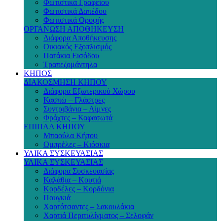
Φωτιστικά Γραφείου
Φωτιστικά Δαπέδου
Φωτιστικά Οροφής
ΟΡΓΑΝΩΣΗ ΑΠΟΘΗΚΕΥΣΗ
Διάφορα Αποθήκευσης
Οικιακός Εξοπλισμός
Πατάκια Εισόδου
Τραπεζομάντηλα
ΚΗΠΟΣ
ΔΙΑΚΟΣΜΗΣΗ ΚΗΠΟΥ
Διάφορα Εξωτερικού Χώρου
Κασπώ – Γλάστρες
Συντριβάνια – Λίμνες
Φράχτες – Καφασωτά
ΕΠΙΠΛΑ ΚΗΠΟΥ
Μπαούλα Κήπου
Ομπρέλες – Κιόσκια
ΥΛΙΚΑ ΣΥΣΚΕΥΑΣΙΑΣ
ΥΛΙΚΑ ΣΥΣΚΕΥΑΣΙΑΣ
Διάφορα Συσκευασίας
Καλάθια – Κουτιά
Κορδέλες – Κορδόνια
Πουγκιά
Χαρτότσαντες – Σακουλάκια
Χαρτιά Περιτυλίγματος – Σελοφάν