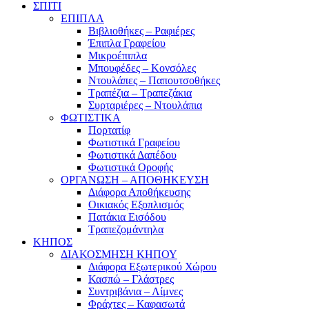
ΣΠΙΤΙ
ΕΠΙΠΛΑ
Βιβλιοθήκες – Ραφιέρες
Έπιπλα Γραφείου
Μικροέπιπλα
Μπουφέδες – Κονσόλες
Ντουλάπες – Παπουτσοθήκες
Τραπέζια – Τραπεζάκια
Συρταριέρες – Ντουλάπια
ΦΩΤΙΣΤΙΚΑ
Πορτατίφ
Φωτιστικά Γραφείου
Φωτιστικά Δαπέδου
Φωτιστικά Οροφής
ΟΡΓΑΝΩΣΗ – ΑΠΟΘΗΚΕΥΣΗ
Διάφορα Αποθήκευσης
Οικιακός Εξοπλισμός
Πατάκια Εισόδου
Τραπεζομάντηλα
ΚΗΠΟΣ
ΔΙΑΚΟΣΜΗΣΗ ΚΗΠΟΥ
Διάφορα Εξωτερικού Χώρου
Κασπώ – Γλάστρες
Συντριβάνια – Λίμνες
Φράχτες – Καφασωτά