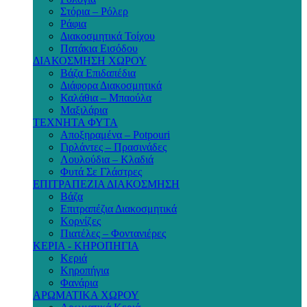
Στόρια – Ρόλερ
Ράφια
Διακοσμητικά Τοίχου
Πατάκια Εισόδου
ΔΙΑΚΟΣΜΗΣΗ ΧΩΡΟΥ
Βάζα Επιδαπέδια
Διάφορα Διακοσμητικά
Καλάθια – Μπαούλα
Μαξιλάρια
ΤΕΧΝΗΤΑ ΦΥΤΑ
Αποξηραμένα – Potpouri
Γιρλάντες – Πρασινάδες
Λουλούδια – Κλαδιά
Φυτά Σε Γλάστρες
ΕΠΙΤΡΑΠΕΖΙΑ ΔΙΑΚΟΣΜΗΣΗ
Βάζα
Επιτραπέζια Διακοσμητικά
Κορνίζες
Πιατέλες – Φοντανιέρες
ΚΕΡΙΑ - ΚΗΡΟΠΗΓΙΑ
Κεριά
Κηροπήγια
Φανάρια
ΑΡΩΜΑΤΙΚΑ ΧΩΡΟΥ