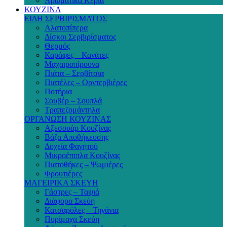
Αρωματικά Κεριά
ΚΟΥΖΙΝΑ
ΕΙΔΗ ΣΕΡΒΙΡΙΣΜΑΤΟΣ
Αλατοπίπερα
Δίσκοι Σερβιρίσματος
Θερμός
Καράφες – Κανάτες
Μαχαιροπίρουνα
Πιάτα – Σερβίτσια
Πιατέλες – Ορντερβιέρες
Ποτήρια
Σουβέρ – Σουπλά
Τραπεζομάντηλα
ΟΡΓΑΝΩΣΗ ΚΟΥΖΙΝΑΣ
Αξεσουάρ Κουζίνας
Βάζα Αποθήκευσης
Δοχεία Φαγητού
Μικροέπιπλα Κουζίνας
Πιατοθήκες – Ψωμιέρες
Φρουτιέρες
ΜΑΓΕΙΡΙΚΑ ΣΚΕΥΗ
Γάστρες – Ταψιά
Διάφορα Σκεύη
Κατσαρόλες – Τηγάνια
Πυρίμαχα Σκεύη