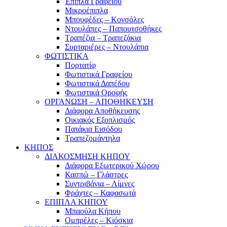
Έπιπλα Γραφείου
Μικροέπιπλα
Μπουφέδες – Κονσόλες
Ντουλάπες – Παπουτσοθήκες
Τραπέζια – Τραπεζάκια
Συρταριέρες – Ντουλάπια
ΦΩΤΙΣΤΙΚΑ
Πορτατίφ
Φωτιστικά Γραφείου
Φωτιστικά Δαπέδου
Φωτιστικά Οροφής
ΟΡΓΑΝΩΣΗ – ΑΠΟΘΗΚΕΥΣΗ
Διάφορα Αποθήκευσης
Οικιακός Εξοπλισμός
Πατάκια Εισόδου
Τραπεζομάντηλα
ΚΗΠΟΣ
ΔΙΑΚΟΣΜΗΣΗ ΚΗΠΟΥ
Διάφορα Εξωτερικού Χώρου
Κασπώ – Γλάστρες
Συντριβάνια – Λίμνες
Φράχτες – Καφασωτά
ΕΠΙΠΛΑ ΚΗΠΟΥ
Μπαούλα Κήπου
Ομπρέλες – Κιόσκια