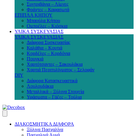
Συντριβάνια – Λίμνες
Φράχτες – Καφασωτά
ΕΠΙΠΛΑ ΚΗΠΟΥ
Μπαούλα Κήπου
Ομπρέλες – Κιόσκια
ΥΛΙΚΑ ΣΥΣΚΕΥΑΣΙΑΣ
ΥΛΙΚΑ ΣΥΣΚΕΥΑΣΙΑΣ
Διάφορα Συσκευασίας
Καλάθια – Κουτιά
Κορδέλες – Κορδόνια
Πουγκιά
Χαρτότσαντες – Σακουλάκια
Χαρτιά Περιτυλίγματος – Σελοφάν
DIY
Διάφορα Κατασκευαστικά
Λουλουδάκια
Μεταλλικά – Ξύλινα Στοιχεία
Υφάσματα – Γάζες – Τούλια
ΔΙΑΚΟΣΜΗΤΙΚΑ ΔΙΑΦΟΡΑ
Ξύλινα Πασχαλίνα
Πασχαλινά Αυγά