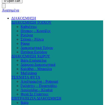
0
Open cart
Αγαπημένα
ΔΙΑΚΟΣΜΗΣΗ
ΔΙΑΚΟΣΜΗΣΗ ΤΟΙΧΟΥ
Καθρέπτες
Πίνακες – Κορνίζες
Ρολόγια
Στόρια – Ρόλερ
Ράφια
Διακοσμητικά Τοίχου
Πατάκια Εισόδου
ΔΙΑΚΟΣΜΗΣΗ ΧΩΡΟΥ
Βάζα Επιδαπέδια
Διάφορα Διακοσμητικά
Καλάθια – Μπαούλα
Μαξιλάρια
ΤΕΧΝΗΤΑ ΦΥΤΑ
Αποξηραμένα – Potpouri
Γιρλάντες – Πρασινάδες
Λουλούδια – Κλαδιά
Φυτά Σε Γλάστρες
ΕΠΙΤΡΑΠΕΖΙΑ ΔΙΑΚΟΣΜΗΣΗ
Βάζα