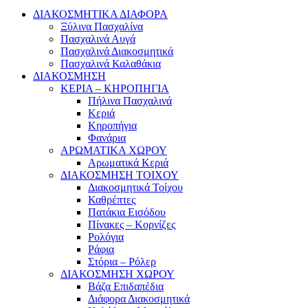
ΔΙΑΚΟΣΜΗΤΙΚΑ ΔΙΑΦΟΡΑ
Ξύλινα Πασχαλίνα
Πασχαλινά Αυγά
Πασχαλινά Διακοσμητικά
Πασχαλινά Καλαθάκια
ΔΙΑΚΟΣΜΗΣΗ
ΚΕΡΙΑ – ΚΗΡΟΠΗΓΙΑ
Πήλινα Πασχαλινά
Κεριά
Κηροπήγια
Φανάρια
ΑΡΩΜΑΤΙΚΑ ΧΩΡΟΥ
Αρωματικά Κεριά
ΔΙΑΚΟΣΜΗΣΗ ΤΟΙΧΟΥ
Διακοσμητικά Τοίχου
Καθρέπτες
Πατάκια Εισόδου
Πίνακες – Κορνίζες
Ρολόγια
Ράφια
Στόρια – Ρόλερ
ΔΙΑΚΟΣΜΗΣΗ ΧΩΡΟΥ
Βάζα Επιδαπέδια
Διάφορα Διακοσμητικά