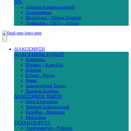
DIY
Διάφορα Κατασκευαστικά
Λουλουδάκια
Μεταλλικά – Ξύλινα Στοιχεία
Υφάσματα – Γάζες – Τούλια
ΔΙΑΚΟΣΜΗΣΗ
ΔΙΑΚΟΣΜΗΣΗ ΤΟΙΧΟΥ
Καθρέπτες
Πίνακες – Κορνίζες
Ρολόγια
Στόρια – Ρόλερ
Ράφια
Διακοσμητικά Τοίχου
Πατάκια Εισόδου
ΔΙΑΚΟΣΜΗΣΗ ΧΩΡΟΥ
Βάζα Επιδαπέδια
Διάφορα Διακοσμητικά
Καλάθια – Μπαούλα
Μαξιλάρια
ΤΕΧΝΗΤΑ ΦΥΤΑ
Αποξηραμένα – Potpouri