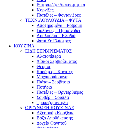
Επιτραπέζια Διακοσμητικά
Κορνίζες
Πιατέλες – Φοντανιέρες
ΤΕΧΝ.ΛΟΥΛΟΥΔΙΑ – ΦΥΤΑ
Αποξηραμένα – Potpouri
Γιρλάντες – Πρασινάδες
Λουλούδια – Κλαδιά
Φυτά Σε Γλάστρες
ΚΟΥΖΙΝΑ
ΕΙΔΗ ΣΕΡΒΙΡΙΣΜΑΤΟΣ
Αλατοπίπερα
Δίσκοι Σερβιρίσματος
Θερμός
Καράφες – Κανάτες
Μαχαιροπίρουνα
Πιάτα – Σερβίτσια
Ποτήρια
Πιατέλες – Ορντερβιέρες
Σουβέρ – Σουπλά
Τραπεζομάντηλα
ΟΡΓΑΝΩΣΗ ΚΟΥΖΙΝΑΣ
Αξεσουάρ Κουζίνας
Βάζα Αποθήκευσης
Δοχεία Φαγητού