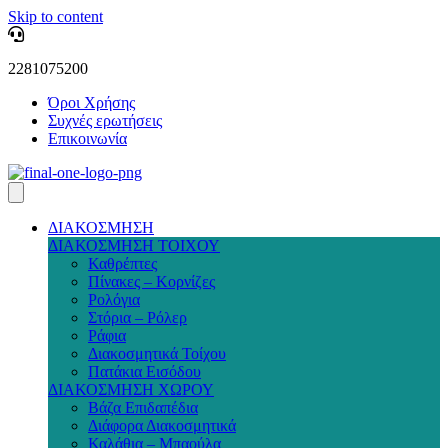
Skip to content
2281075200
Όροι Χρήσης
Συχνές ερωτήσεις
Επικοινωνία
ΔΙΑΚΟΣΜΗΣΗ
ΔΙΑΚΟΣΜΗΣΗ ΤΟΙΧΟΥ
Καθρέπτες
Πίνακες – Κορνίζες
Ρολόγια
Στόρια – Ρόλερ
Ράφια
Διακοσμητικά Τοίχου
Πατάκια Εισόδου
ΔΙΑΚΟΣΜΗΣΗ ΧΩΡΟΥ
Βάζα Επιδαπέδια
Διάφορα Διακοσμητικά
Καλάθια – Μπαούλα