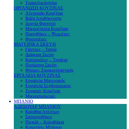
Τραπεζομάντηλα
ΟΡΓΑΝΩΣΗ ΚΟΥΖΙΝΑΣ
Αξεσουάρ Κουζίνας
Βάζα Αποθήκευσης
Δοχεία Φαγητού
Μικροέπιπλα Κουζίνας
Πιατοθήκες – Ψωμιέρες
Φρουτιέρες
ΜΑΓΕΙΡΙΚΑ ΣΚΕΥΗ
Γάστρες – Ταψιά
Διάφορα Σκεύη
Κατσαρόλες – Τηγάνια
Πυρίμαχα Σκεύη
Φόρμες Ζαχαροπλαστικής
ΕΡΓΑΛΕΙΑ ΚΟΥΖΙΝΑΣ
Εργαλεία Μαγειρικής
Εργαλεία Σερβιρίσματος
Ζυγαριές Κουζίνας
Μικροσυσκευές
ΜΠΑΝΙΟ
ΑΞΕΣΟΥΑΡ ΜΠΑΝΙΟΥ
Καλάθια Απλύτων
Σαπουνοθήκες
Πιγκάλ – Καλαθάκια
Κουρτίνες Μπάνιου