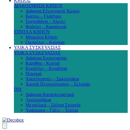
ΚΗΠΟΣ
ΔΙΑΚΟΣΜΗΣΗ ΚΗΠΟΥ
Διάφορα Εξωτερικού Χώρου
Κασπώ – Γλάστρες
Συντριβάνια – Λίμνες
Φράχτες – Καφασωτά
ΕΠΙΠΛΑ ΚΗΠΟΥ
Μπαούλα Κήπου
Ομπρέλες – Κιόσκια
ΥΛΙΚΑ ΣΥΣΚΕΥΑΣΙΑΣ
ΥΛΙΚΑ ΣΥΣΚΕΥΑΣΙΑΣ
Διάφορα Συσκευασίας
Καλάθια – Κουτιά
Κορδέλες – Κορδόνια
Πουγκιά
Χαρτότσαντες – Σακουλάκια
Χαρτιά Περιτυλίγματος – Σελοφάν
DIY
Διάφορα Κατασκευαστικά
Λουλουδάκια
Μεταλλικά – Ξύλινα Στοιχεία
Υφάσματα – Γάζες – Τούλια