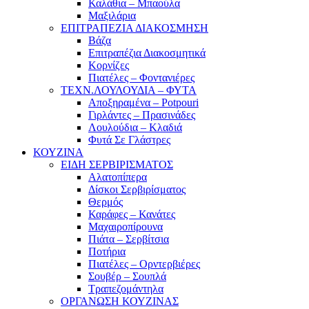
Καλάθια – Μπαούλα
Μαξιλάρια
ΕΠΙΤΡΑΠΕΖΙΑ ΔΙΑΚΟΣΜΗΣΗ
Βάζα
Επιτραπέζια Διακοσμητικά
Κορνίζες
Πιατέλες – Φοντανιέρες
ΤΕΧΝ.ΛΟΥΛΟΥΔΙΑ – ΦΥΤΑ
Αποξηραμένα – Potpouri
Γιρλάντες – Πρασινάδες
Λουλούδια – Κλαδιά
Φυτά Σε Γλάστρες
ΚΟΥΖΙΝΑ
ΕΙΔΗ ΣΕΡΒΙΡΙΣΜΑΤΟΣ
Αλατοπίπερα
Δίσκοι Σερβιρίσματος
Θερμός
Καράφες – Κανάτες
Μαχαιροπίρουνα
Πιάτα – Σερβίτσια
Ποτήρια
Πιατέλες – Ορντερβιέρες
Σουβέρ – Σουπλά
Τραπεζομάντηλα
ΟΡΓΑΝΩΣΗ ΚΟΥΖΙΝΑΣ