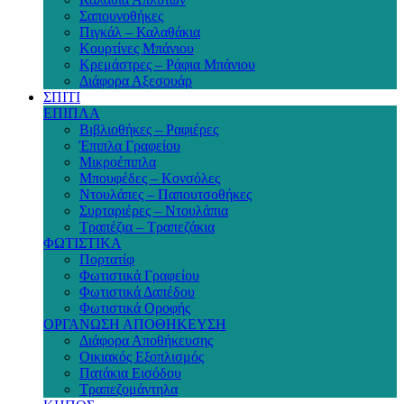
Σαπουνοθήκες
Πιγκάλ – Καλαθάκια
Κουρτίνες Μπάνιου
Κρεμάστρες – Ράφια Μπάνιου
Διάφορα Αξεσουάρ
ΣΠΙΤΙ
ΕΠΙΠΛΑ
Βιβλιοθήκες – Ραφιέρες
Έπιπλα Γραφείου
Μικροέπιπλα
Μπουφέδες – Κονσόλες
Ντουλάπες – Παπουτσοθήκες
Συρταριέρες – Ντουλάπια
Τραπέζια – Τραπεζάκια
ΦΩΤΙΣΤΙΚΑ
Πορτατίφ
Φωτιστικά Γραφείου
Φωτιστικά Δαπέδου
Φωτιστικά Οροφής
ΟΡΓΑΝΩΣΗ ΑΠΟΘΗΚΕΥΣΗ
Διάφορα Αποθήκευσης
Οικιακός Εξοπλισμός
Πατάκια Εισόδου
Τραπεζομάντηλα