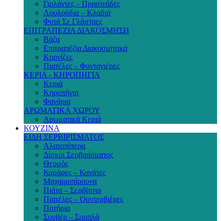
Γιρλάντες – Πρασινάδες
Λουλούδια – Κλαδιά
Φυτά Σε Γλάστρες
ΕΠΙΤΡΑΠΕΖΙΑ ΔΙΑΚΟΣΜΗΣΗ
Βάζα
Επιτραπέζια Διακοσμητικά
Κορνίζες
Πιατέλες – Φοντανιέρες
ΚΕΡΙΑ - ΚΗΡΟΠΗΓΙΑ
Κεριά
Κηροπήγια
Φανάρια
ΑΡΩΜΑΤΙΚΑ ΧΩΡΟΥ
Αρωματικά Κεριά
ΚΟΥΖΙΝΑ
ΕΙΔΗ ΣΕΡΒΙΡΙΣΜΑΤΟΣ
Αλατοπίπερα
Δίσκοι Σερβιρίσματος
Θερμός
Καράφες – Κανάτες
Μαχαιροπίρουνα
Πιάτα – Σερβίτσια
Πιατέλες – Ορντερβιέρες
Ποτήρια
Σουβέρ – Σουπλά