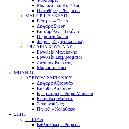
Φρουτιέρες
Μικροέπιπλα Κουζίνας
Πιατοθήκες – Ψωμιέρες
ΜΑΓΕΙΡΙΚΑ ΣΚΕΥΗ
Γάστρες – Ταψιά
Διάφορα Σκεύη
Κατσαρόλες – Τηγάνια
Πυρίμαχα Σκεύη
Φόρμες Ζαχαροπλαστικής
ΕΡΓΑΛΕΙΑ ΚΟΥΖΙΝΑΣ
Εργαλεία Μαγειρικής
Εργαλεία Σερβιρίσματος
Ζυγαριές Κουζίνας
Μικροσυσκευές
ΜΠΑΝΙΟ
ΑΞΕΣΟΥΑΡ ΜΠΑΝΙΟΥ
Διάφορα Αξεσουάρ
Καλάθια Απλύτων
Κρεμάστρες – Ράφια Μπάνιου
Κουρτίνες Μπάνιου
Σαπουνοθήκες
Πιγκάλ – Καλαθάκια
ΣΠΙΤΙ
ΕΠΙΠΛΑ
Βιβλιοθήκες – Ραφιέρες