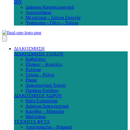
DIY
Διάφορα Κατασκευαστικά
Λουλουδάκια
Μεταλλικά – Ξύλινα Στοιχεία
Υφάσματα – Γάζες – Τούλια
ΔΙΑΚΟΣΜΗΣΗ
ΔΙΑΚΟΣΜΗΣΗ ΤΟΙΧΟΥ
Καθρέπτες
Πίνακες – Κορνίζες
Ρολόγια
Στόρια – Ρόλερ
Ράφια
Διακοσμητικά Τοίχου
Πατάκια Εισόδου
ΔΙΑΚΟΣΜΗΣΗ ΧΩΡΟΥ
Βάζα Επιδαπέδια
Διάφορα Διακοσμητικά
Καλάθια – Μπαούλα
Μαξιλάρια
ΤΕΧΝΗΤΑ ΦΥΤΑ
Αποξηραμένα – Potpouri