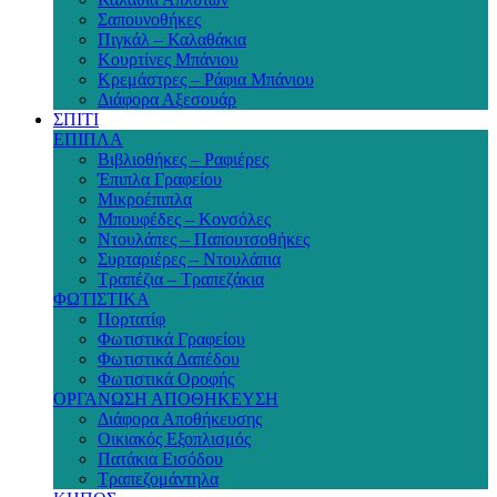
Σαπουνοθήκες
Πιγκάλ – Καλαθάκια
Κουρτίνες Μπάνιου
Κρεμάστρες – Ράφια Μπάνιου
Διάφορα Αξεσουάρ
ΣΠΙΤΙ
ΕΠΙΠΛΑ
Βιβλιοθήκες – Ραφιέρες
Έπιπλα Γραφείου
Μικροέπιπλα
Μπουφέδες – Κονσόλες
Ντουλάπες – Παπουτσοθήκες
Συρταριέρες – Ντουλάπια
Τραπέζια – Τραπεζάκια
ΦΩΤΙΣΤΙΚΑ
Πορτατίφ
Φωτιστικά Γραφείου
Φωτιστικά Δαπέδου
Φωτιστικά Οροφής
ΟΡΓΑΝΩΣΗ ΑΠΟΘΗΚΕΥΣΗ
Διάφορα Αποθήκευσης
Οικιακός Εξοπλισμός
Πατάκια Εισόδου
Τραπεζομάντηλα