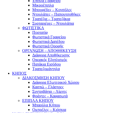
Έπιπλα Γραφείου
Μικροέπιπλα
Μπουφέδες – Κονσόλες
Ντουλάπες – Παπουτσοθήκες
Τραπέζια – Τραπεζάκια
Συρταριέρες – Ντουλάπια
ΦΩΤΙΣΤΙΚΑ
Πορτατίφ
Φωτιστικά Γραφείου
Φωτιστικά Δαπέδου
Φωτιστικά Οροφής
ΟΡΓΑΝΩΣΗ – ΑΠΟΘΗΚΕΥΣΗ
Διάφορα Αποθήκευσης
Οικιακός Εξοπλισμός
Πατάκια Εισόδου
Τραπεζομάντηλα
ΚΗΠΟΣ
ΔΙΑΚΟΣΜΗΣΗ ΚΗΠΟΥ
Διάφορα Εξωτερικού Χώρου
Κασπώ – Γλάστρες
Συντριβάνια – Λίμνες
Φράχτες – Καφασωτά
ΕΠΙΠΛΑ ΚΗΠΟΥ
Μπαούλα Κήπου
Ομπρέλες – Κιόσκια