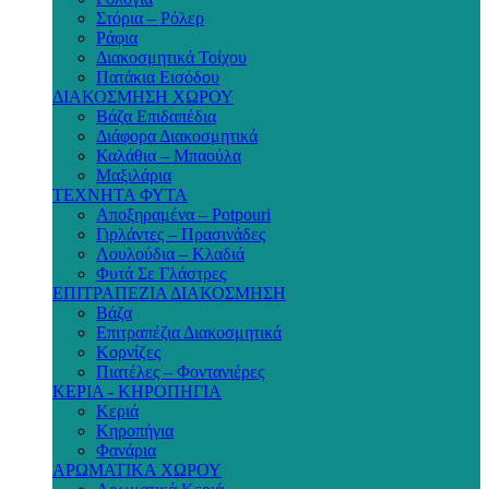
Στόρια – Ρόλερ
Ράφια
Διακοσμητικά Τοίχου
Πατάκια Εισόδου
ΔΙΑΚΟΣΜΗΣΗ ΧΩΡΟΥ
Βάζα Επιδαπέδια
Διάφορα Διακοσμητικά
Καλάθια – Μπαούλα
Μαξιλάρια
ΤΕΧΝΗΤΑ ΦΥΤΑ
Αποξηραμένα – Potpouri
Γιρλάντες – Πρασινάδες
Λουλούδια – Κλαδιά
Φυτά Σε Γλάστρες
ΕΠΙΤΡΑΠΕΖΙΑ ΔΙΑΚΟΣΜΗΣΗ
Βάζα
Επιτραπέζια Διακοσμητικά
Κορνίζες
Πιατέλες – Φοντανιέρες
ΚΕΡΙΑ - ΚΗΡΟΠΗΓΙΑ
Κεριά
Κηροπήγια
Φανάρια
ΑΡΩΜΑΤΙΚΑ ΧΩΡΟΥ