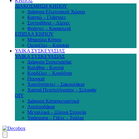
ΚΗΠΟΣ
ΔΙΑΚΟΣΜΗΣΗ ΚΗΠΟΥ
Διάφορα Εξωτερικού Χώρου
Κασπώ – Γλάστρες
Συντριβάνια – Λίμνες
Φράχτες – Καφασωτά
ΕΠΙΠΛΑ ΚΗΠΟΥ
Μπαούλα Κήπου
Ομπρέλες – Κιόσκια
ΥΛΙΚΑ ΣΥΣΚΕΥΑΣΙΑΣ
ΥΛΙΚΑ ΣΥΣΚΕΥΑΣΙΑΣ
Διάφορα Συσκευασίας
Καλάθια – Κουτιά
Κορδέλες – Κορδόνια
Πουγκιά
Χαρτότσαντες – Σακουλάκια
Χαρτιά Περιτυλίγματος – Σελοφάν
DIY
Διάφορα Κατασκευαστικά
Λουλουδάκια
Μεταλλικά – Ξύλινα Στοιχεία
Υφάσματα – Γάζες – Τούλια