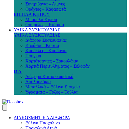
Συντριβάνια – Λίμνες
Φράχτες – Καφασωτά
ΕΠΙΠΛΑ ΚΗΠΟΥ
Μπαούλα Κήπου
Ομπρέλες – Κιόσκια
ΥΛΙΚΑ ΣΥΣΚΕΥΑΣΙΑΣ
ΥΛΙΚΑ ΣΥΣΚΕΥΑΣΙΑΣ
Διάφορα Συσκευασίας
Καλάθια – Κουτιά
Κορδέλες – Κορδόνια
Πουγκιά
Χαρτότσαντες – Σακουλάκια
Χαρτιά Περιτυλίγματος – Σελοφάν
DIY
Διάφορα Κατασκευαστικά
Λουλουδάκια
Μεταλλικά – Ξύλινα Στοιχεία
Υφάσματα – Γάζες – Τούλια
ΔΙΑΚΟΣΜΗΤΙΚΑ ΔΙΑΦΟΡΑ
Ξύλινα Πασχαλίνα
Πασχαλινά Αυγά