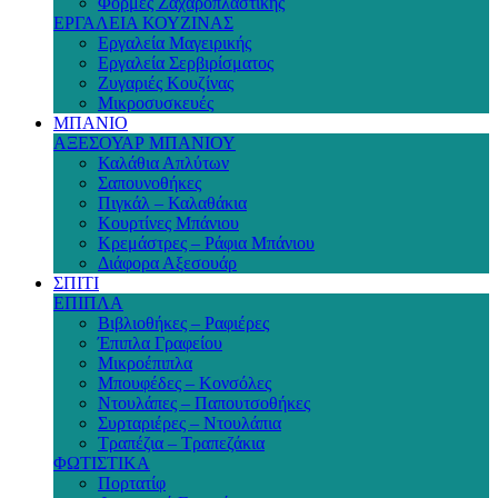
Φόρμες Ζαχαροπλαστικής
ΕΡΓΑΛΕΙΑ ΚΟΥΖΙΝΑΣ
Εργαλεία Μαγειρικής
Εργαλεία Σερβιρίσματος
Ζυγαριές Κουζίνας
Μικροσυσκευές
ΜΠΑΝΙΟ
ΑΞΕΣΟΥΑΡ ΜΠΑΝΙΟΥ
Καλάθια Απλύτων
Σαπουνοθήκες
Πιγκάλ – Καλαθάκια
Κουρτίνες Μπάνιου
Κρεμάστρες – Ράφια Μπάνιου
Διάφορα Αξεσουάρ
ΣΠΙΤΙ
ΕΠΙΠΛΑ
Βιβλιοθήκες – Ραφιέρες
Έπιπλα Γραφείου
Μικροέπιπλα
Μπουφέδες – Κονσόλες
Ντουλάπες – Παπουτσοθήκες
Συρταριέρες – Ντουλάπια
Τραπέζια – Τραπεζάκια
ΦΩΤΙΣΤΙΚΑ
Πορτατίφ