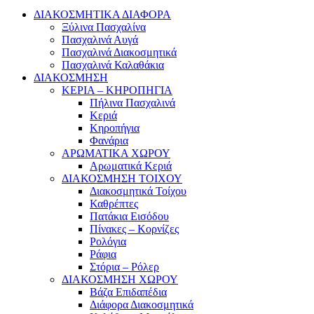
ΔΙΑΚΟΣΜΗΤΙΚΑ ΔΙΑΦΟΡΑ
Ξύλινα Πασχαλίνα
Πασχαλινά Αυγά
Πασχαλινά Διακοσμητικά
Πασχαλινά Καλαθάκια
ΔΙΑΚΟΣΜΗΣΗ
ΚΕΡΙΑ – ΚΗΡΟΠΗΓΙΑ
Πήλινα Πασχαλινά
Κεριά
Κηροπήγια
Φανάρια
ΑΡΩΜΑΤΙΚΑ ΧΩΡΟΥ
Αρωματικά Κεριά
ΔΙΑΚΟΣΜΗΣΗ ΤΟΙΧΟΥ
Διακοσμητικά Τοίχου
Καθρέπτες
Πατάκια Εισόδου
Πίνακες – Κορνίζες
Ρολόγια
Ράφια
Στόρια – Ρόλερ
ΔΙΑΚΟΣΜΗΣΗ ΧΩΡΟΥ
Βάζα Επιδαπέδια
Διάφορα Διακοσμητικά