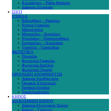
Κρεμάστρες – Ράφια Μπάνιου
Διάφορα Αξεσουάρ
ΣΠΙΤΙ
ΕΠΙΠΛΑ
Βιβλιοθήκες – Ραφιέρες
Έπιπλα Γραφείου
Μικροέπιπλα
Μπουφέδες – Κονσόλες
Ντουλάπες – Παπουτσοθήκες
Συρταριέρες – Ντουλάπια
Τραπέζια – Τραπεζάκια
ΦΩΤΙΣΤΙΚΑ
Πορτατίφ
Φωτιστικά Γραφείου
Φωτιστικά Δαπέδου
Φωτιστικά Οροφής
ΟΡΓΑΝΩΣΗ ΑΠΟΘΗΚΕΥΣΗ
Διάφορα Αποθήκευσης
Οικιακός Εξοπλισμός
Πατάκια Εισόδου
Τραπεζομάντηλα
ΚΗΠΟΣ
ΔΙΑΚΟΣΜΗΣΗ ΚΗΠΟΥ
Διάφορα Εξωτερικού Χώρου
Κασπώ – Γλάστρες