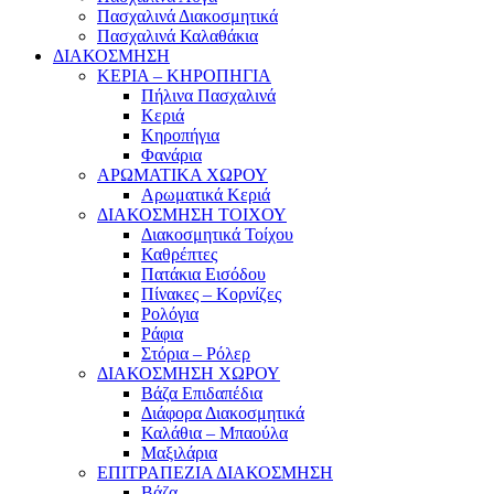
Πασχαλινά Διακοσμητικά
Πασχαλινά Καλαθάκια
ΔΙΑΚΟΣΜΗΣΗ
ΚΕΡΙΑ – ΚΗΡΟΠΗΓΙΑ
Πήλινα Πασχαλινά
Κεριά
Κηροπήγια
Φανάρια
ΑΡΩΜΑΤΙΚΑ ΧΩΡΟΥ
Αρωματικά Κεριά
ΔΙΑΚΟΣΜΗΣΗ ΤΟΙΧΟΥ
Διακοσμητικά Τοίχου
Καθρέπτες
Πατάκια Εισόδου
Πίνακες – Κορνίζες
Ρολόγια
Ράφια
Στόρια – Ρόλερ
ΔΙΑΚΟΣΜΗΣΗ ΧΩΡΟΥ
Βάζα Επιδαπέδια
Διάφορα Διακοσμητικά
Καλάθια – Μπαούλα
Μαξιλάρια
ΕΠΙΤΡΑΠΕΖΙΑ ΔΙΑΚΟΣΜΗΣΗ
Βάζα