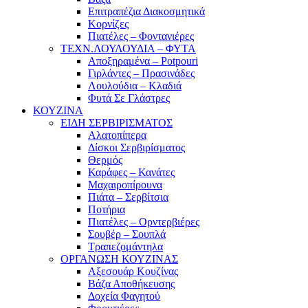
Επιτραπέζια Διακοσμητικά
Κορνίζες
Πιατέλες – Φοντανιέρες
ΤΕΧΝ.ΛΟΥΛΟΥΔΙΑ – ΦΥΤΑ
Αποξηραμένα – Potpouri
Γιρλάντες – Πρασινάδες
Λουλούδια – Κλαδιά
Φυτά Σε Γλάστρες
ΚΟΥΖΙΝΑ
ΕΙΔΗ ΣΕΡΒΙΡΙΣΜΑΤΟΣ
Αλατοπίπερα
Δίσκοι Σερβιρίσματος
Θερμός
Καράφες – Κανάτες
Μαχαιροπίρουνα
Πιάτα – Σερβίτσια
Ποτήρια
Πιατέλες – Ορντερβιέρες
Σουβέρ – Σουπλά
Τραπεζομάντηλα
ΟΡΓΑΝΩΣΗ ΚΟΥΖΙΝΑΣ
Αξεσουάρ Κουζίνας
Βάζα Αποθήκευσης
Δοχεία Φαγητού