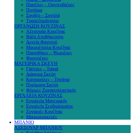
Πιατέλες – Ορντερβιέρες
Ποτήρια
Σουβέρ – Σουπλά
Τραπεζομάντηλα
ΟΡΓΑΝΩΣΗ ΚΟΥΖΙΝΑΣ
Αξεσουάρ Κουζίνας
Βάζα Αποθήκευσης
Δοχεία Φαγητού
Μικροέπιπλα Κουζίνας
Πιατοθήκες – Ψωμιέρες
Φρουτιέρες
ΜΑΓΕΙΡΙΚΑ ΣΚΕΥΗ
Γάστρες – Ταψιά
Διάφορα Σκεύη
Κατσαρόλες – Τηγάνια
Πυρίμαχα Σκεύη
Φόρμες Ζαχαροπλαστικής
ΕΡΓΑΛΕΙΑ ΚΟΥΖΙΝΑΣ
Εργαλεία Μαγειρικής
Εργαλεία Σερβιρίσματος
Ζυγαριές Κουζίνας
Μικροσυσκευές
ΜΠΑΝΙΟ
ΑΞΕΣΟΥΑΡ ΜΠΑΝΙΟΥ
Καλάθια Απλύτων