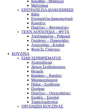
Καλάθια – Μπαούλα
Μαξιλάρια
ΕΠΙΤΡΑΠΕΖΙΑ ΔΙΑΚΟΣΜΗΣΗ
Βάζα
Επιτραπέζια Διακοσμητικά
Κορνίζες
Πιατέλες – Φοντανιέρες
ΤΕΧΝ.ΛΟΥΛΟΥΔΙΑ – ΦΥΤΑ
Αποξηραμένα – Potpouri
Γιρλάντες – Πρασινάδες
Λουλούδια – Κλαδιά
Φυτά Σε Γλάστρες
ΚΟΥΖΙΝΑ
ΕΙΔΗ ΣΕΡΒΙΡΙΣΜΑΤΟΣ
Αλατοπίπερα
Δίσκοι Σερβιρίσματος
Θερμός
Καράφες – Κανάτες
Μαχαιροπίρουνα
Πιάτα – Σερβίτσια
Ποτήρια
Πιατέλες – Ορντερβιέρες
Σουβέρ – Σουπλά
Τραπεζομάντηλα
ΟΡΓΑΝΩΣΗ ΚΟΥΖΙΝΑΣ