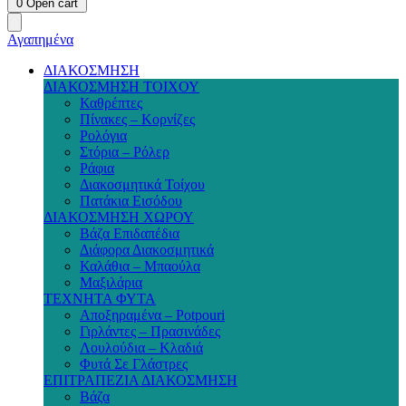
0
Open cart
Αγαπημένα
ΔΙΑΚΟΣΜΗΣΗ
ΔΙΑΚΟΣΜΗΣΗ ΤΟΙΧΟΥ
Καθρέπτες
Πίνακες – Κορνίζες
Ρολόγια
Στόρια – Ρόλερ
Ράφια
Διακοσμητικά Τοίχου
Πατάκια Εισόδου
ΔΙΑΚΟΣΜΗΣΗ ΧΩΡΟΥ
Βάζα Επιδαπέδια
Διάφορα Διακοσμητικά
Καλάθια – Μπαούλα
Μαξιλάρια
ΤΕΧΝΗΤΑ ΦΥΤΑ
Αποξηραμένα – Potpouri
Γιρλάντες – Πρασινάδες
Λουλούδια – Κλαδιά
Φυτά Σε Γλάστρες
ΕΠΙΤΡΑΠΕΖΙΑ ΔΙΑΚΟΣΜΗΣΗ
Βάζα