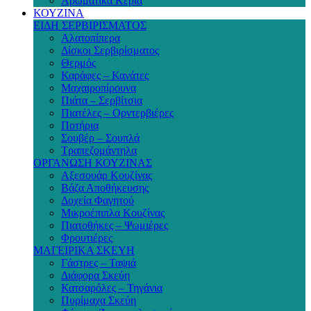
Αρωματικά Κεριά
ΚΟΥΖΙΝΑ
ΕΙΔΗ ΣΕΡΒΙΡΙΣΜΑΤΟΣ
Αλατοπίπερα
Δίσκοι Σερβιρίσματος
Θερμός
Καράφες – Κανάτες
Μαχαιροπίρουνα
Πιάτα – Σερβίτσια
Πιατέλες – Ορντερβιέρες
Ποτήρια
Σουβέρ – Σουπλά
Τραπεζομάντηλα
ΟΡΓΑΝΩΣΗ ΚΟΥΖΙΝΑΣ
Αξεσουάρ Κουζίνας
Βάζα Αποθήκευσης
Δοχεία Φαγητού
Μικροέπιπλα Κουζίνας
Πιατοθήκες – Ψωμιέρες
Φρουτιέρες
ΜΑΓΕΙΡΙΚΑ ΣΚΕΥΗ
Γάστρες – Ταψιά
Διάφορα Σκεύη
Κατσαρόλες – Τηγάνια
Πυρίμαχα Σκεύη