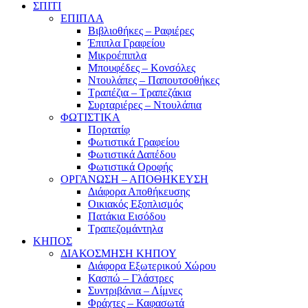
ΣΠΙΤΙ
ΕΠΙΠΛΑ
Βιβλιοθήκες – Ραφιέρες
Έπιπλα Γραφείου
Μικροέπιπλα
Μπουφέδες – Κονσόλες
Ντουλάπες – Παπουτσοθήκες
Τραπέζια – Τραπεζάκια
Συρταριέρες – Ντουλάπια
ΦΩΤΙΣΤΙΚΑ
Πορτατίφ
Φωτιστικά Γραφείου
Φωτιστικά Δαπέδου
Φωτιστικά Οροφής
ΟΡΓΑΝΩΣΗ – ΑΠΟΘΗΚΕΥΣΗ
Διάφορα Αποθήκευσης
Οικιακός Εξοπλισμός
Πατάκια Εισόδου
Τραπεζομάντηλα
ΚΗΠΟΣ
ΔΙΑΚΟΣΜΗΣΗ ΚΗΠΟΥ
Διάφορα Εξωτερικού Χώρου
Κασπώ – Γλάστρες
Συντριβάνια – Λίμνες
Φράχτες – Καφασωτά