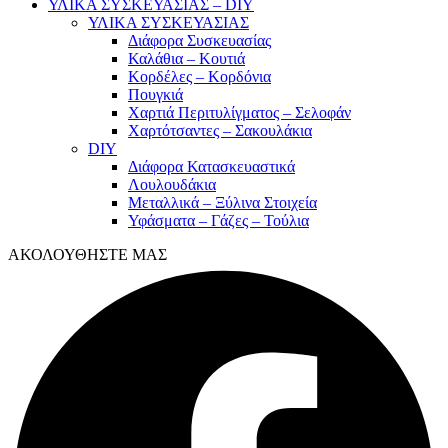
ΥΛΙΚΑ ΣΥΣΚΕΥΑΣΙΑΣ – DIY
ΥΛΙΚΑ ΣΥΣΚΕΥΑΣΙΑΣ
Διάφορα Συσκευασίας
Καλάθια – Κουτιά
Κορδέλες – Κορδόνια
Πουγκιά
Χαρτιά Περιτυλίγματος – Σελοφάν
Χαρτότσαντες – Σακουλάκια
DIY
Διάφορα Κατασκευαστικά
Λουλουδάκια
Μεταλλικά – Ξύλινα Στοιχεία
Υφάσματα – Γάζες – Τούλια
ΑΚΟΛΟΥΘΗΣΤΕ ΜΑΣ