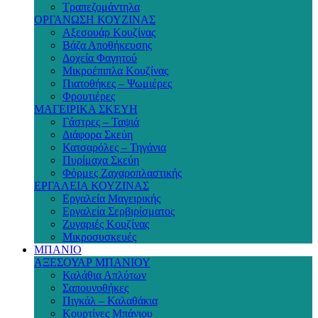
Τραπεζομάντηλα
ΟΡΓΑΝΩΣΗ ΚΟΥΖΙΝΑΣ
Αξεσουάρ Κουζίνας
Βάζα Αποθήκευσης
Δοχεία Φαγητού
Μικροέπιπλα Κουζίνας
Πιατοθήκες – Ψωμιέρες
Φρουτιέρες
ΜΑΓΕΙΡΙΚΑ ΣΚΕΥΗ
Γάστρες – Ταψιά
Διάφορα Σκεύη
Κατσαρόλες – Τηγάνια
Πυρίμαχα Σκεύη
Φόρμες Ζαχαροπλαστικής
ΕΡΓΑΛΕΙΑ ΚΟΥΖΙΝΑΣ
Εργαλεία Μαγειρικής
Εργαλεία Σερβιρίσματος
Ζυγαριές Κουζίνας
Μικροσυσκευές
ΜΠΑΝΙΟ
ΑΞΕΣΟΥΑΡ ΜΠΑΝΙΟΥ
Καλάθια Απλύτων
Σαπουνοθήκες
Πιγκάλ – Καλαθάκια
Κουρτίνες Μπάνιου