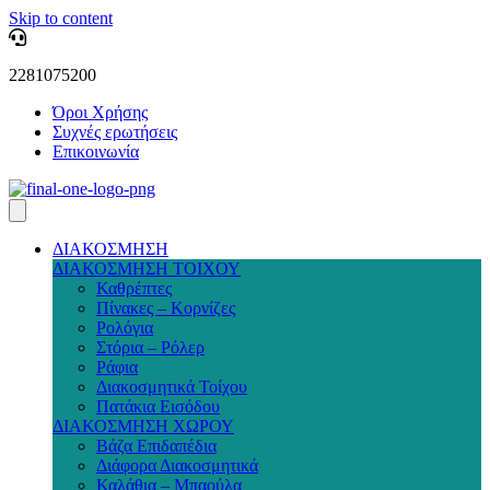
Skip to content
2281075200
Όροι Χρήσης
Συχνές ερωτήσεις
Επικοινωνία
ΔΙΑΚΟΣΜΗΣΗ
ΔΙΑΚΟΣΜΗΣΗ ΤΟΙΧΟΥ
Καθρέπτες
Πίνακες – Κορνίζες
Ρολόγια
Στόρια – Ρόλερ
Ράφια
Διακοσμητικά Τοίχου
Πατάκια Εισόδου
ΔΙΑΚΟΣΜΗΣΗ ΧΩΡΟΥ
Βάζα Επιδαπέδια
Διάφορα Διακοσμητικά
Καλάθια – Μπαούλα