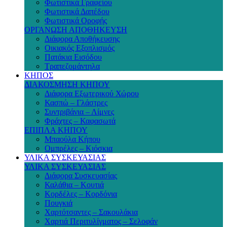
Φωτιστικά Γραφείου
Φωτιστικά Δαπέδου
Φωτιστικά Οροφής
ΟΡΓΑΝΩΣΗ ΑΠΟΘΗΚΕΥΣΗ
Διάφορα Αποθήκευσης
Οικιακός Εξοπλισμός
Πατάκια Εισόδου
Τραπεζομάντηλα
ΚΗΠΟΣ
ΔΙΑΚΟΣΜΗΣΗ ΚΗΠΟΥ
Διάφορα Εξωτερικού Χώρου
Κασπώ – Γλάστρες
Συντριβάνια – Λίμνες
Φράχτες – Καφασωτά
ΕΠΙΠΛΑ ΚΗΠΟΥ
Μπαούλα Κήπου
Ομπρέλες – Κιόσκια
ΥΛΙΚΑ ΣΥΣΚΕΥΑΣΙΑΣ
ΥΛΙΚΑ ΣΥΣΚΕΥΑΣΙΑΣ
Διάφορα Συσκευασίας
Καλάθια – Κουτιά
Κορδέλες – Κορδόνια
Πουγκιά
Χαρτότσαντες – Σακουλάκια
Χαρτιά Περιτυλίγματος – Σελοφάν