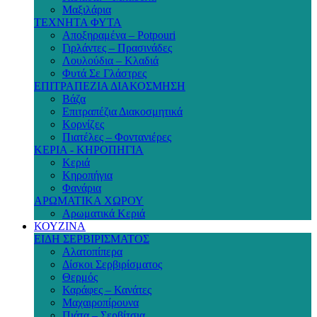
Μαξιλάρια
ΤΕΧΝΗΤΑ ΦΥΤΑ
Αποξηραμένα – Potpouri
Γιρλάντες – Πρασινάδες
Λουλούδια – Κλαδιά
Φυτά Σε Γλάστρες
ΕΠΙΤΡΑΠΕΖΙΑ ΔΙΑΚΟΣΜΗΣΗ
Βάζα
Επιτραπέζια Διακοσμητικά
Κορνίζες
Πιατέλες – Φοντανιέρες
ΚΕΡΙΑ - ΚΗΡΟΠΗΓΙΑ
Κεριά
Κηροπήγια
Φανάρια
ΑΡΩΜΑΤΙΚΑ ΧΩΡΟΥ
Αρωματικά Κεριά
ΚΟΥΖΙΝΑ
ΕΙΔΗ ΣΕΡΒΙΡΙΣΜΑΤΟΣ
Αλατοπίπερα
Δίσκοι Σερβιρίσματος
Θερμός
Καράφες – Κανάτες
Μαχαιροπίρουνα
Πιάτα – Σερβίτσια