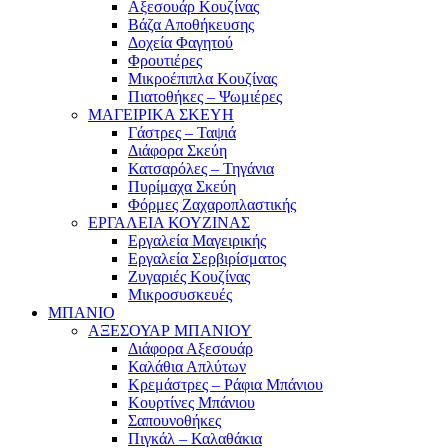
Αξεσουάρ Κουζίνας
Βάζα Αποθήκευσης
Δοχεία Φαγητού
Φρουτιέρες
Μικροέπιπλα Κουζίνας
Πιατοθήκες – Ψωμιέρες
ΜΑΓΕΙΡΙΚΑ ΣΚΕΥΗ
Γάστρες – Ταψιά
Διάφορα Σκεύη
Κατσαρόλες – Τηγάνια
Πυρίμαχα Σκεύη
Φόρμες Ζαχαροπλαστικής
ΕΡΓΑΛΕΙΑ ΚΟΥΖΙΝΑΣ
Εργαλεία Μαγειρικής
Εργαλεία Σερβιρίσματος
Ζυγαριές Κουζίνας
Μικροσυσκευές
ΜΠΑΝΙΟ
ΑΞΕΣΟΥΑΡ ΜΠΑΝΙΟΥ
Διάφορα Αξεσουάρ
Καλάθια Απλύτων
Κρεμάστρες – Ράφια Μπάνιου
Κουρτίνες Μπάνιου
Σαπουνοθήκες
Πιγκάλ – Καλαθάκια