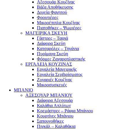
Αξεσουάρ Κουζίνας
Βάζα Αποθήκευσης
Δοχεία Φαγητού
Φρουτιέρες
Μικροέπιπλα Κουζίνας
Πιατοθήκες – Ψωμιέρες
ΜΑΓΕΙΡΙΚΑ ΣΚΕΥΗ
Γάστρες – Ταψιά
Διάφορα Σκεύη
Κατσαρόλες – Τηγάνια
Πυρίμαχα Σκεύη
Φόρμες Ζαχαροπλαστικής
ΕΡΓΑΛΕΙΑ ΚΟΥΖΙΝΑΣ
Εργαλεία Μαγειρικής
Εργαλεία Σερβιρίσματος
Ζυγαριές Κουζίνας
Μικροσυσκευές
ΜΠΑΝΙΟ
ΑΞΕΣΟΥΑΡ ΜΠΑΝΙΟΥ
Διάφορα Αξεσουάρ
Καλάθια Απλύτων
Κρεμάστρες – Ράφια Μπάνιου
Κουρτίνες Μπάνιου
Σαπουνοθήκες
Πιγκάλ – Καλαθάκια