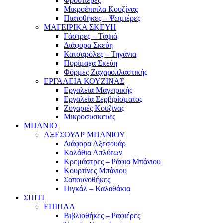
Φρουτιέρες
Μικροέπιπλα Κουζίνας
Πιατοθήκες – Ψωμιέρες
ΜΑΓΕΙΡΙΚΑ ΣΚΕΥΗ
Γάστρες – Ταψιά
Διάφορα Σκεύη
Κατσαρόλες – Τηγάνια
Πυρίμαχα Σκεύη
Φόρμες Ζαχαροπλαστικής
ΕΡΓΑΛΕΙΑ ΚΟΥΖΙΝΑΣ
Εργαλεία Μαγειρικής
Εργαλεία Σερβιρίσματος
Ζυγαριές Κουζίνας
Μικροσυσκευές
ΜΠΑΝΙΟ
ΑΞΕΣΟΥΑΡ ΜΠΑΝΙΟΥ
Διάφορα Αξεσουάρ
Καλάθια Απλύτων
Κρεμάστρες – Ράφια Μπάνιου
Κουρτίνες Μπάνιου
Σαπουνοθήκες
Πιγκάλ – Καλαθάκια
ΣΠΙΤΙ
ΕΠΙΠΛΑ
Βιβλιοθήκες – Ραφιέρες