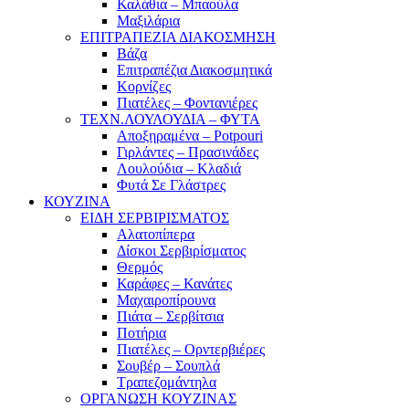
Καλάθια – Μπαούλα
Μαξιλάρια
ΕΠΙΤΡΑΠΕΖΙΑ ΔΙΑΚΟΣΜΗΣΗ
Βάζα
Επιτραπέζια Διακοσμητικά
Κορνίζες
Πιατέλες – Φοντανιέρες
ΤΕΧΝ.ΛΟΥΛΟΥΔΙΑ – ΦΥΤΑ
Αποξηραμένα – Potpouri
Γιρλάντες – Πρασινάδες
Λουλούδια – Κλαδιά
Φυτά Σε Γλάστρες
ΚΟΥΖΙΝΑ
ΕΙΔΗ ΣΕΡΒΙΡΙΣΜΑΤΟΣ
Αλατοπίπερα
Δίσκοι Σερβιρίσματος
Θερμός
Καράφες – Κανάτες
Μαχαιροπίρουνα
Πιάτα – Σερβίτσια
Ποτήρια
Πιατέλες – Ορντερβιέρες
Σουβέρ – Σουπλά
Τραπεζομάντηλα
ΟΡΓΑΝΩΣΗ ΚΟΥΖΙΝΑΣ