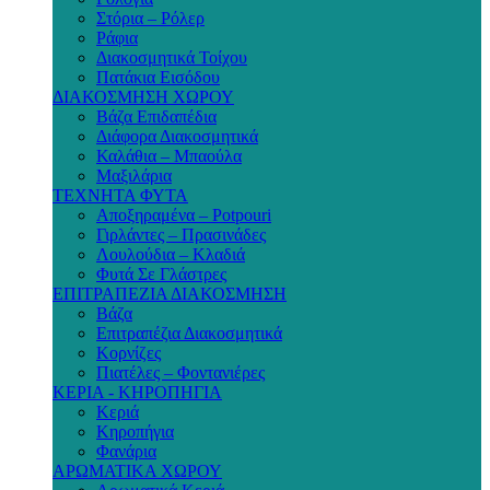
Στόρια – Ρόλερ
Ράφια
Διακοσμητικά Τοίχου
Πατάκια Εισόδου
ΔΙΑΚΟΣΜΗΣΗ ΧΩΡΟΥ
Βάζα Επιδαπέδια
Διάφορα Διακοσμητικά
Καλάθια – Μπαούλα
Μαξιλάρια
ΤΕΧΝΗΤΑ ΦΥΤΑ
Αποξηραμένα – Potpouri
Γιρλάντες – Πρασινάδες
Λουλούδια – Κλαδιά
Φυτά Σε Γλάστρες
ΕΠΙΤΡΑΠΕΖΙΑ ΔΙΑΚΟΣΜΗΣΗ
Βάζα
Επιτραπέζια Διακοσμητικά
Κορνίζες
Πιατέλες – Φοντανιέρες
ΚΕΡΙΑ - ΚΗΡΟΠΗΓΙΑ
Κεριά
Κηροπήγια
Φανάρια
ΑΡΩΜΑΤΙΚΑ ΧΩΡΟΥ