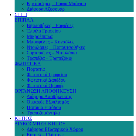
Κρεμάστρες – Ράφια Μπάνιου
Διάφορα Αξεσουάρ
ΣΠΙΤΙ
ΕΠΙΠΛΑ
Βιβλιοθήκες – Ραφιέρες
Έπιπλα Γραφείου
Μικροέπιπλα
Μπουφέδες – Κονσόλες
Ντουλάπες – Παπουτσοθήκες
Συρταριέρες – Ντουλάπια
Τραπέζια – Τραπεζάκια
ΦΩΤΙΣΤΙΚΑ
Πορτατίφ
Φωτιστικά Γραφείου
Φωτιστικά Δαπέδου
Φωτιστικά Οροφής
ΟΡΓΑΝΩΣΗ ΑΠΟΘΗΚΕΥΣΗ
Διάφορα Αποθήκευσης
Οικιακός Εξοπλισμός
Πατάκια Εισόδου
Τραπεζομάντηλα
ΚΗΠΟΣ
ΔΙΑΚΟΣΜΗΣΗ ΚΗΠΟΥ
Διάφορα Εξωτερικού Χώρου
Κασπώ – Γλάστρες