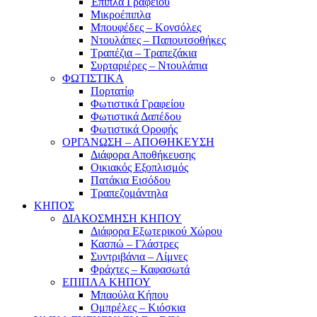
Έπιπλα Γραφείου
Μικροέπιπλα
Μπουφέδες – Κονσόλες
Ντουλάπες – Παπουτσοθήκες
Τραπέζια – Τραπεζάκια
Συρταριέρες – Ντουλάπια
ΦΩΤΙΣΤΙΚΑ
Πορτατίφ
Φωτιστικά Γραφείου
Φωτιστικά Δαπέδου
Φωτιστικά Οροφής
ΟΡΓΑΝΩΣΗ – ΑΠΟΘΗΚΕΥΣΗ
Διάφορα Αποθήκευσης
Οικιακός Εξοπλισμός
Πατάκια Εισόδου
Τραπεζομάντηλα
ΚΗΠΟΣ
ΔΙΑΚΟΣΜΗΣΗ ΚΗΠΟΥ
Διάφορα Εξωτερικού Χώρου
Κασπώ – Γλάστρες
Συντριβάνια – Λίμνες
Φράχτες – Καφασωτά
ΕΠΙΠΛΑ ΚΗΠΟΥ
Μπαούλα Κήπου
Ομπρέλες – Κιόσκια