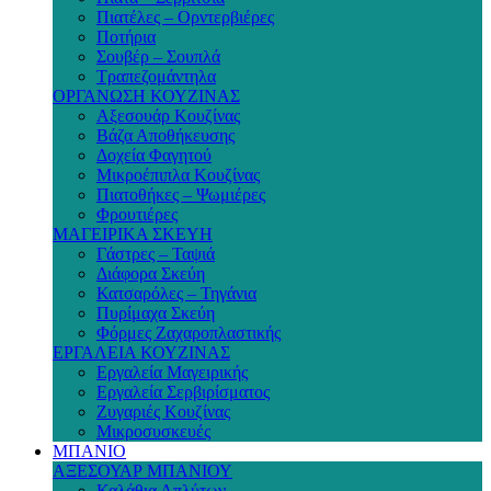
Πιατέλες – Ορντερβιέρες
Ποτήρια
Σουβέρ – Σουπλά
Τραπεζομάντηλα
ΟΡΓΑΝΩΣΗ ΚΟΥΖΙΝΑΣ
Αξεσουάρ Κουζίνας
Βάζα Αποθήκευσης
Δοχεία Φαγητού
Μικροέπιπλα Κουζίνας
Πιατοθήκες – Ψωμιέρες
Φρουτιέρες
ΜΑΓΕΙΡΙΚΑ ΣΚΕΥΗ
Γάστρες – Ταψιά
Διάφορα Σκεύη
Κατσαρόλες – Τηγάνια
Πυρίμαχα Σκεύη
Φόρμες Ζαχαροπλαστικής
ΕΡΓΑΛΕΙΑ ΚΟΥΖΙΝΑΣ
Εργαλεία Μαγειρικής
Εργαλεία Σερβιρίσματος
Ζυγαριές Κουζίνας
Μικροσυσκευές
ΜΠΑΝΙΟ
ΑΞΕΣΟΥΑΡ ΜΠΑΝΙΟΥ
Καλάθια Απλύτων