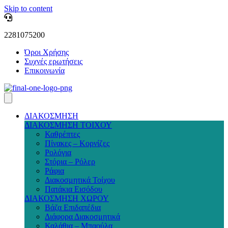
Skip to content
2281075200
Όροι Χρήσης
Συχνές ερωτήσεις
Επικοινωνία
ΔΙΑΚΟΣΜΗΣΗ
ΔΙΑΚΟΣΜΗΣΗ ΤΟΙΧΟΥ
Καθρέπτες
Πίνακες – Κορνίζες
Ρολόγια
Στόρια – Ρόλερ
Ράφια
Διακοσμητικά Τοίχου
Πατάκια Εισόδου
ΔΙΑΚΟΣΜΗΣΗ ΧΩΡΟΥ
Βάζα Επιδαπέδια
Διάφορα Διακοσμητικά
Καλάθια – Μπαούλα