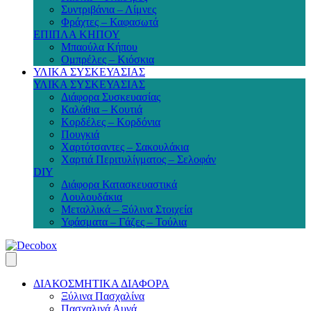
Συντριβάνια – Λίμνες
Φράχτες – Καφασωτά
ΕΠΙΠΛΑ ΚΗΠΟΥ
Μπαούλα Κήπου
Ομπρέλες – Κιόσκια
ΥΛΙΚΑ ΣΥΣΚΕΥΑΣΙΑΣ
ΥΛΙΚΑ ΣΥΣΚΕΥΑΣΙΑΣ
Διάφορα Συσκευασίας
Καλάθια – Κουτιά
Κορδέλες – Κορδόνια
Πουγκιά
Χαρτότσαντες – Σακουλάκια
Χαρτιά Περιτυλίγματος – Σελοφάν
DIY
Διάφορα Κατασκευαστικά
Λουλουδάκια
Μεταλλικά – Ξύλινα Στοιχεία
Υφάσματα – Γάζες – Τούλια
ΔΙΑΚΟΣΜΗΤΙΚΑ ΔΙΑΦΟΡΑ
Ξύλινα Πασχαλίνα
Πασχαλινά Αυγά