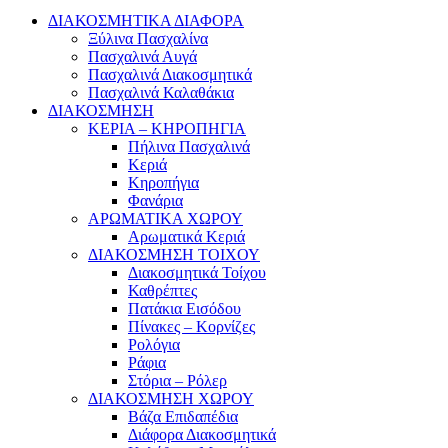
ΔΙΑΚΟΣΜΗΤΙΚΑ ΔΙΑΦΟΡΑ
Ξύλινα Πασχαλίνα
Πασχαλινά Αυγά
Πασχαλινά Διακοσμητικά
Πασχαλινά Καλαθάκια
ΔΙΑΚΟΣΜΗΣΗ
ΚΕΡΙΑ – ΚΗΡΟΠΗΓΙΑ
Πήλινα Πασχαλινά
Κεριά
Κηροπήγια
Φανάρια
ΑΡΩΜΑΤΙΚΑ ΧΩΡΟΥ
Αρωματικά Κεριά
ΔΙΑΚΟΣΜΗΣΗ ΤΟΙΧΟΥ
Διακοσμητικά Τοίχου
Καθρέπτες
Πατάκια Εισόδου
Πίνακες – Κορνίζες
Ρολόγια
Ράφια
Στόρια – Ρόλερ
ΔΙΑΚΟΣΜΗΣΗ ΧΩΡΟΥ
Βάζα Επιδαπέδια
Διάφορα Διακοσμητικά