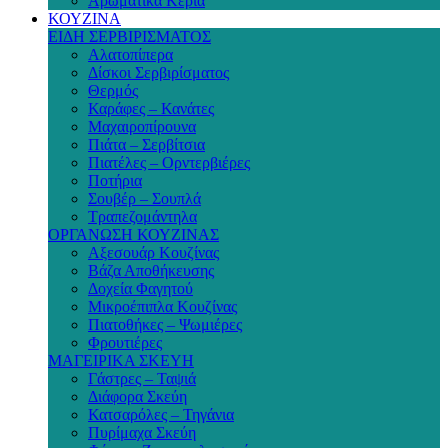
Αρωματικά Κεριά
ΚΟΥΖΙΝΑ
ΕΙΔΗ ΣΕΡΒΙΡΙΣΜΑΤΟΣ
Αλατοπίπερα
Δίσκοι Σερβιρίσματος
Θερμός
Καράφες – Κανάτες
Μαχαιροπίρουνα
Πιάτα – Σερβίτσια
Πιατέλες – Ορντερβιέρες
Ποτήρια
Σουβέρ – Σουπλά
Τραπεζομάντηλα
ΟΡΓΑΝΩΣΗ ΚΟΥΖΙΝΑΣ
Αξεσουάρ Κουζίνας
Βάζα Αποθήκευσης
Δοχεία Φαγητού
Μικροέπιπλα Κουζίνας
Πιατοθήκες – Ψωμιέρες
Φρουτιέρες
ΜΑΓΕΙΡΙΚΑ ΣΚΕΥΗ
Γάστρες – Ταψιά
Διάφορα Σκεύη
Κατσαρόλες – Τηγάνια
Πυρίμαχα Σκεύη