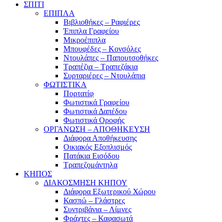
ΣΠΙΤΙ
ΕΠΙΠΛΑ
Βιβλιοθήκες – Ραφιέρες
Έπιπλα Γραφείου
Μικροέπιπλα
Μπουφέδες – Κονσόλες
Ντουλάπες – Παπουτσοθήκες
Τραπέζια – Τραπεζάκια
Συρταριέρες – Ντουλάπια
ΦΩΤΙΣΤΙΚΑ
Πορτατίφ
Φωτιστικά Γραφείου
Φωτιστικά Δαπέδου
Φωτιστικά Οροφής
ΟΡΓΑΝΩΣΗ – ΑΠΟΘΗΚΕΥΣΗ
Διάφορα Αποθήκευσης
Οικιακός Εξοπλισμός
Πατάκια Εισόδου
Τραπεζομάντηλα
ΚΗΠΟΣ
ΔΙΑΚΟΣΜΗΣΗ ΚΗΠΟΥ
Διάφορα Εξωτερικού Χώρου
Κασπώ – Γλάστρες
Συντριβάνια – Λίμνες
Φράχτες – Καφασωτά