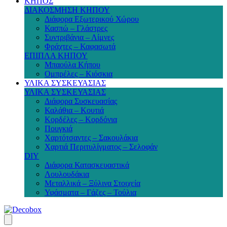
ΚΗΠΟΣ
ΔΙΑΚΟΣΜΗΣΗ ΚΗΠΟΥ
Διάφορα Εξωτερικού Χώρου
Κασπώ – Γλάστρες
Συντριβάνια – Λίμνες
Φράχτες – Καφασωτά
ΕΠΙΠΛΑ ΚΗΠΟΥ
Μπαούλα Κήπου
Ομπρέλες – Κιόσκια
ΥΛΙΚΑ ΣΥΣΚΕΥΑΣΙΑΣ
ΥΛΙΚΑ ΣΥΣΚΕΥΑΣΙΑΣ
Διάφορα Συσκευασίας
Καλάθια – Κουτιά
Κορδέλες – Κορδόνια
Πουγκιά
Χαρτότσαντες – Σακουλάκια
Χαρτιά Περιτυλίγματος – Σελοφάν
DIY
Διάφορα Κατασκευαστικά
Λουλουδάκια
Μεταλλικά – Ξύλινα Στοιχεία
Υφάσματα – Γάζες – Τούλια