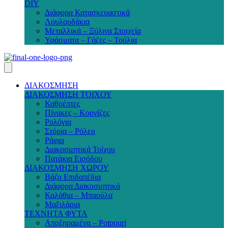
DIY
Διάφορα Κατασκευαστικά
Λουλουδάκια
Μεταλλικά – Ξύλινα Στοιχεία
Υφάσματα – Γάζες – Τούλια
ΔΙΑΚΟΣΜΗΣΗ
ΔΙΑΚΟΣΜΗΣΗ ΤΟΙΧΟΥ
Καθρέπτες
Πίνακες – Κορνίζες
Ρολόγια
Στόρια – Ρόλερ
Ράφια
Διακοσμητικά Τοίχου
Πατάκια Εισόδου
ΔΙΑΚΟΣΜΗΣΗ ΧΩΡΟΥ
Βάζα Επιδαπέδια
Διάφορα Διακοσμητικά
Καλάθια – Μπαούλα
Μαξιλάρια
ΤΕΧΝΗΤΑ ΦΥΤΑ
Αποξηραμένα – Potpouri