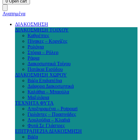
0
Open cart
Αγαπημένα
ΔΙΑΚΟΣΜΗΣΗ
ΔΙΑΚΟΣΜΗΣΗ ΤΟΙΧΟΥ
Καθρέπτες
Πίνακες – Κορνίζες
Ρολόγια
Στόρια – Ρόλερ
Ράφια
Διακοσμητικά Τοίχου
Πατάκια Εισόδου
ΔΙΑΚΟΣΜΗΣΗ ΧΩΡΟΥ
Βάζα Επιδαπέδια
Διάφορα Διακοσμητικά
Καλάθια – Μπαούλα
Μαξιλάρια
ΤΕΧΝΗΤΑ ΦΥΤΑ
Αποξηραμένα – Potpouri
Γιρλάντες – Πρασινάδες
Λουλούδια – Κλαδιά
Φυτά Σε Γλάστρες
ΕΠΙΤΡΑΠΕΖΙΑ ΔΙΑΚΟΣΜΗΣΗ
Βάζα