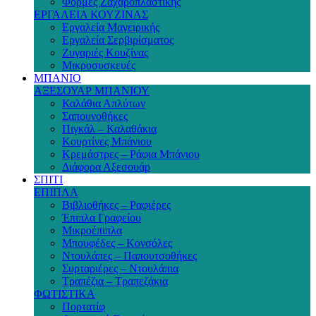
Φόρμες Ζαχαροπλαστικής
ΕΡΓΑΛΕΙΑ ΚΟΥΖΙΝΑΣ
Εργαλεία Μαγειρικής
Εργαλεία Σερβιρίσματος
Ζυγαριές Κουζίνας
Μικροσυσκευές
ΜΠΑΝΙΟ
ΑΞΕΣΟΥΑΡ ΜΠΑΝΙΟΥ
Καλάθια Απλύτων
Σαπουνοθήκες
Πιγκάλ – Καλαθάκια
Κουρτίνες Μπάνιου
Κρεμάστρες – Ράφια Μπάνιου
Διάφορα Αξεσουάρ
ΣΠΙΤΙ
ΕΠΙΠΛΑ
Βιβλιοθήκες – Ραφιέρες
Έπιπλα Γραφείου
Μικροέπιπλα
Μπουφέδες – Κονσόλες
Ντουλάπες – Παπουτσοθήκες
Συρταριέρες – Ντουλάπια
Τραπέζια – Τραπεζάκια
ΦΩΤΙΣΤΙΚΑ
Πορτατίφ