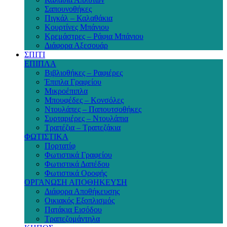
Σαπουνοθήκες
Πιγκάλ – Καλαθάκια
Κουρτίνες Μπάνιου
Κρεμάστρες – Ράφια Μπάνιου
Διάφορα Αξεσουάρ
ΣΠΙΤΙ
ΕΠΙΠΛΑ
Βιβλιοθήκες – Ραφιέρες
Έπιπλα Γραφείου
Μικροέπιπλα
Μπουφέδες – Κονσόλες
Ντουλάπες – Παπουτσοθήκες
Συρταριέρες – Ντουλάπια
Τραπέζια – Τραπεζάκια
ΦΩΤΙΣΤΙΚΑ
Πορτατίφ
Φωτιστικά Γραφείου
Φωτιστικά Δαπέδου
Φωτιστικά Οροφής
ΟΡΓΑΝΩΣΗ ΑΠΟΘΗΚΕΥΣΗ
Διάφορα Αποθήκευσης
Οικιακός Εξοπλισμός
Πατάκια Εισόδου
Τραπεζομάντηλα