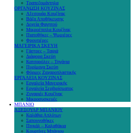
Τραπεζομάντηλα
ΟΡΓΑΝΩΣΗ ΚΟΥΖΙΝΑΣ
Αξεσουάρ Κουζίνας
Βάζα Αποθήκευσης
Δοχεία Φαγητού
Μικροέπιπλα Κουζίνας
Πιατοθήκες – Ψωμιέρες
Φρουτιέρες
ΜΑΓΕΙΡΙΚΑ ΣΚΕΥΗ
Γάστρες – Ταψιά
Διάφορα Σκεύη
Κατσαρόλες – Τηγάνια
Πυρίμαχα Σκεύη
Φόρμες Ζαχαροπλαστικής
ΕΡΓΑΛΕΙΑ ΚΟΥΖΙΝΑΣ
Εργαλεία Μαγειρικής
Εργαλεία Σερβιρίσματος
Ζυγαριές Κουζίνας
Μικροσυσκευές
ΜΠΑΝΙΟ
ΑΞΕΣΟΥΑΡ ΜΠΑΝΙΟΥ
Καλάθια Απλύτων
Σαπουνοθήκες
Πιγκάλ – Καλαθάκια
Κουρτίνες Μπάνιου