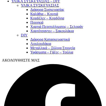
ΥΛΙΚΑ ΣΥΣΚΕΥΑΣΙΑΣ – DIY
ΥΛΙΚΑ ΣΥΣΚΕΥΑΣΙΑΣ
Διάφορα Συσκευασίας
Καλάθια – Κουτιά
Κορδέλες – Κορδόνια
Πουγκιά
Χαρτιά Περιτυλίγματος – Σελοφάν
Χαρτότσαντες – Σακουλάκια
DIY
Διάφορα Κατασκευαστικά
Λουλουδάκια
Μεταλλικά – Ξύλινα Στοιχεία
Υφάσματα – Γάζες – Τούλια
ΑΚΟΛΟΥΘΗΣΤΕ ΜΑΣ