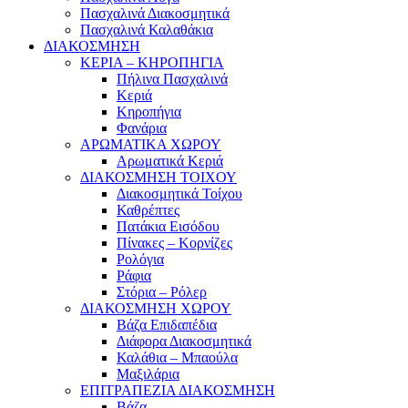
Πασχαλινά Διακοσμητικά
Πασχαλινά Καλαθάκια
ΔΙΑΚΟΣΜΗΣΗ
ΚΕΡΙΑ – ΚΗΡΟΠΗΓΙΑ
Πήλινα Πασχαλινά
Κεριά
Κηροπήγια
Φανάρια
ΑΡΩΜΑΤΙΚΑ ΧΩΡΟΥ
Αρωματικά Κεριά
ΔΙΑΚΟΣΜΗΣΗ ΤΟΙΧΟΥ
Διακοσμητικά Τοίχου
Καθρέπτες
Πατάκια Εισόδου
Πίνακες – Κορνίζες
Ρολόγια
Ράφια
Στόρια – Ρόλερ
ΔΙΑΚΟΣΜΗΣΗ ΧΩΡΟΥ
Βάζα Επιδαπέδια
Διάφορα Διακοσμητικά
Καλάθια – Μπαούλα
Μαξιλάρια
ΕΠΙΤΡΑΠΕΖΙΑ ΔΙΑΚΟΣΜΗΣΗ
Βάζα