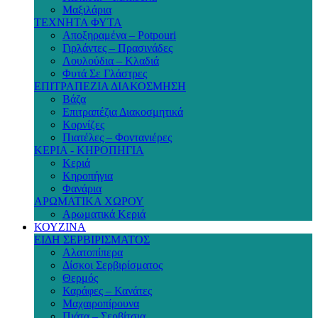
Μαξιλάρια
ΤΕΧΝΗΤΑ ΦΥΤΑ
Αποξηραμένα – Potpouri
Γιρλάντες – Πρασινάδες
Λουλούδια – Κλαδιά
Φυτά Σε Γλάστρες
ΕΠΙΤΡΑΠΕΖΙΑ ΔΙΑΚΟΣΜΗΣΗ
Βάζα
Επιτραπέζια Διακοσμητικά
Κορνίζες
Πιατέλες – Φοντανιέρες
ΚΕΡΙΑ - ΚΗΡΟΠΗΓΙΑ
Κεριά
Κηροπήγια
Φανάρια
ΑΡΩΜΑΤΙΚΑ ΧΩΡΟΥ
Αρωματικά Κεριά
ΚΟΥΖΙΝΑ
ΕΙΔΗ ΣΕΡΒΙΡΙΣΜΑΤΟΣ
Αλατοπίπερα
Δίσκοι Σερβιρίσματος
Θερμός
Καράφες – Κανάτες
Μαχαιροπίρουνα
Πιάτα – Σερβίτσια