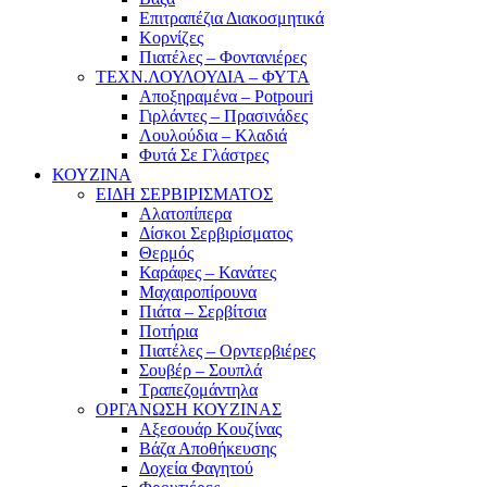
Επιτραπέζια Διακοσμητικά
Κορνίζες
Πιατέλες – Φοντανιέρες
ΤΕΧΝ.ΛΟΥΛΟΥΔΙΑ – ΦΥΤΑ
Αποξηραμένα – Potpouri
Γιρλάντες – Πρασινάδες
Λουλούδια – Κλαδιά
Φυτά Σε Γλάστρες
ΚΟΥΖΙΝΑ
ΕΙΔΗ ΣΕΡΒΙΡΙΣΜΑΤΟΣ
Αλατοπίπερα
Δίσκοι Σερβιρίσματος
Θερμός
Καράφες – Κανάτες
Μαχαιροπίρουνα
Πιάτα – Σερβίτσια
Ποτήρια
Πιατέλες – Ορντερβιέρες
Σουβέρ – Σουπλά
Τραπεζομάντηλα
ΟΡΓΑΝΩΣΗ ΚΟΥΖΙΝΑΣ
Αξεσουάρ Κουζίνας
Βάζα Αποθήκευσης
Δοχεία Φαγητού