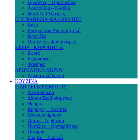
Γιρλάντες – Πρασινάδες
Λουλούδια – Κλαδιά
Φυτά Σε Γλάστρες
ΕΠΙΤΡΑΠΕΖΙΑ ΔΙΑΚΟΣΜΗΣΗ
Βάζα
Επιτραπέζια Διακοσμητικά
Κορνίζες
Πιατέλες – Φοντανιέρες
ΚΕΡΙΑ - ΚΗΡΟΠΗΓΙΑ
Κεριά
Κηροπήγια
Φανάρια
ΑΡΩΜΑΤΙΚΑ ΧΩΡΟΥ
Αρωματικά Κεριά
ΚΟΥΖΙΝΑ
ΕΙΔΗ ΣΕΡΒΙΡΙΣΜΑΤΟΣ
Αλατοπίπερα
Δίσκοι Σερβιρίσματος
Θερμός
Καράφες – Κανάτες
Μαχαιροπίρουνα
Πιάτα – Σερβίτσια
Πιατέλες – Ορντερβιέρες
Ποτήρια
Σουβέρ – Σουπλά