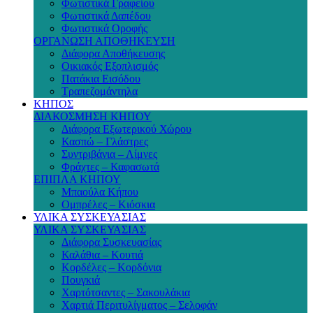
Φωτιστικά Γραφείου
Φωτιστικά Δαπέδου
Φωτιστικά Οροφής
ΟΡΓΑΝΩΣΗ ΑΠΟΘΗΚΕΥΣΗ
Διάφορα Αποθήκευσης
Οικιακός Εξοπλισμός
Πατάκια Εισόδου
Τραπεζομάντηλα
ΚΗΠΟΣ
ΔΙΑΚΟΣΜΗΣΗ ΚΗΠΟΥ
Διάφορα Εξωτερικού Χώρου
Κασπώ – Γλάστρες
Συντριβάνια – Λίμνες
Φράχτες – Καφασωτά
ΕΠΙΠΛΑ ΚΗΠΟΥ
Μπαούλα Κήπου
Ομπρέλες – Κιόσκια
ΥΛΙΚΑ ΣΥΣΚΕΥΑΣΙΑΣ
ΥΛΙΚΑ ΣΥΣΚΕΥΑΣΙΑΣ
Διάφορα Συσκευασίας
Καλάθια – Κουτιά
Κορδέλες – Κορδόνια
Πουγκιά
Χαρτότσαντες – Σακουλάκια
Χαρτιά Περιτυλίγματος – Σελοφάν