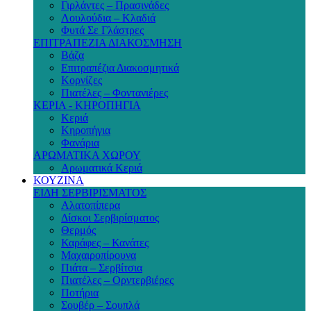
Γιρλάντες – Πρασινάδες
Λουλούδια – Κλαδιά
Φυτά Σε Γλάστρες
ΕΠΙΤΡΑΠΕΖΙΑ ΔΙΑΚΟΣΜΗΣΗ
Βάζα
Επιτραπέζια Διακοσμητικά
Κορνίζες
Πιατέλες – Φοντανιέρες
ΚΕΡΙΑ - ΚΗΡΟΠΗΓΙΑ
Κεριά
Κηροπήγια
Φανάρια
ΑΡΩΜΑΤΙΚΑ ΧΩΡΟΥ
Αρωματικά Κεριά
ΚΟΥΖΙΝΑ
ΕΙΔΗ ΣΕΡΒΙΡΙΣΜΑΤΟΣ
Αλατοπίπερα
Δίσκοι Σερβιρίσματος
Θερμός
Καράφες – Κανάτες
Μαχαιροπίρουνα
Πιάτα – Σερβίτσια
Πιατέλες – Ορντερβιέρες
Ποτήρια
Σουβέρ – Σουπλά