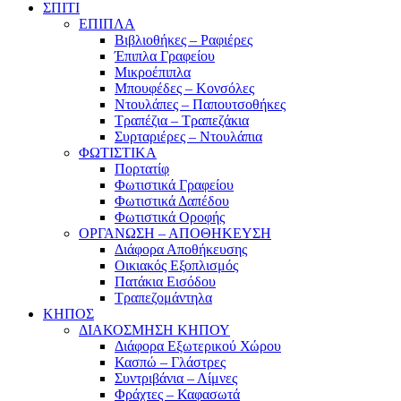
ΣΠΙΤΙ
ΕΠΙΠΛΑ
Βιβλιοθήκες – Ραφιέρες
Έπιπλα Γραφείου
Μικροέπιπλα
Μπουφέδες – Κονσόλες
Ντουλάπες – Παπουτσοθήκες
Τραπέζια – Τραπεζάκια
Συρταριέρες – Ντουλάπια
ΦΩΤΙΣΤΙΚΑ
Πορτατίφ
Φωτιστικά Γραφείου
Φωτιστικά Δαπέδου
Φωτιστικά Οροφής
ΟΡΓΑΝΩΣΗ – ΑΠΟΘΗΚΕΥΣΗ
Διάφορα Αποθήκευσης
Οικιακός Εξοπλισμός
Πατάκια Εισόδου
Τραπεζομάντηλα
ΚΗΠΟΣ
ΔΙΑΚΟΣΜΗΣΗ ΚΗΠΟΥ
Διάφορα Εξωτερικού Χώρου
Κασπώ – Γλάστρες
Συντριβάνια – Λίμνες
Φράχτες – Καφασωτά