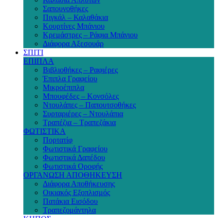
Σαπουνοθήκες
Πιγκάλ – Καλαθάκια
Κουρτίνες Μπάνιου
Κρεμάστρες – Ράφια Μπάνιου
Διάφορα Αξεσουάρ
ΣΠΙΤΙ
ΕΠΙΠΛΑ
Βιβλιοθήκες – Ραφιέρες
Έπιπλα Γραφείου
Μικροέπιπλα
Μπουφέδες – Κονσόλες
Ντουλάπες – Παπουτσοθήκες
Συρταριέρες – Ντουλάπια
Τραπέζια – Τραπεζάκια
ΦΩΤΙΣΤΙΚΑ
Πορτατίφ
Φωτιστικά Γραφείου
Φωτιστικά Δαπέδου
Φωτιστικά Οροφής
ΟΡΓΑΝΩΣΗ ΑΠΟΘΗΚΕΥΣΗ
Διάφορα Αποθήκευσης
Οικιακός Εξοπλισμός
Πατάκια Εισόδου
Τραπεζομάντηλα