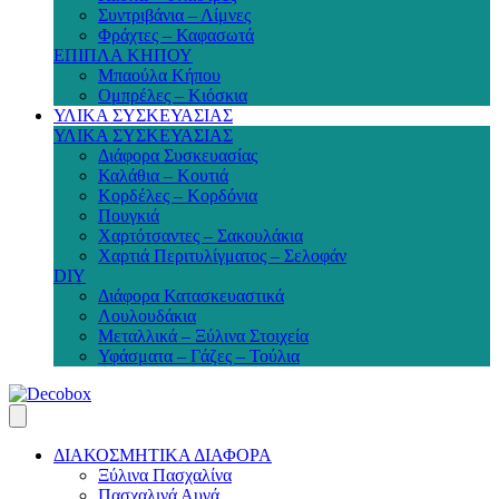
Συντριβάνια – Λίμνες
Φράχτες – Καφασωτά
ΕΠΙΠΛΑ ΚΗΠΟΥ
Μπαούλα Κήπου
Ομπρέλες – Κιόσκια
ΥΛΙΚΑ ΣΥΣΚΕΥΑΣΙΑΣ
ΥΛΙΚΑ ΣΥΣΚΕΥΑΣΙΑΣ
Διάφορα Συσκευασίας
Καλάθια – Κουτιά
Κορδέλες – Κορδόνια
Πουγκιά
Χαρτότσαντες – Σακουλάκια
Χαρτιά Περιτυλίγματος – Σελοφάν
DIY
Διάφορα Κατασκευαστικά
Λουλουδάκια
Μεταλλικά – Ξύλινα Στοιχεία
Υφάσματα – Γάζες – Τούλια
ΔΙΑΚΟΣΜΗΤΙΚΑ ΔΙΑΦΟΡΑ
Ξύλινα Πασχαλίνα
Πασχαλινά Αυγά