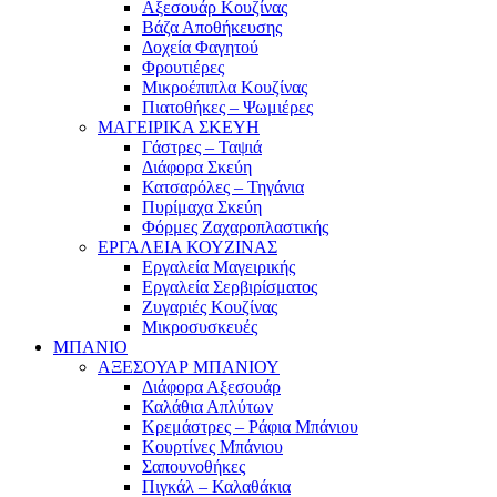
Αξεσουάρ Κουζίνας
Βάζα Αποθήκευσης
Δοχεία Φαγητού
Φρουτιέρες
Μικροέπιπλα Κουζίνας
Πιατοθήκες – Ψωμιέρες
ΜΑΓΕΙΡΙΚΑ ΣΚΕΥΗ
Γάστρες – Ταψιά
Διάφορα Σκεύη
Κατσαρόλες – Τηγάνια
Πυρίμαχα Σκεύη
Φόρμες Ζαχαροπλαστικής
ΕΡΓΑΛΕΙΑ ΚΟΥΖΙΝΑΣ
Εργαλεία Μαγειρικής
Εργαλεία Σερβιρίσματος
Ζυγαριές Κουζίνας
Μικροσυσκευές
ΜΠΑΝΙΟ
ΑΞΕΣΟΥΑΡ ΜΠΑΝΙΟΥ
Διάφορα Αξεσουάρ
Καλάθια Απλύτων
Κρεμάστρες – Ράφια Μπάνιου
Κουρτίνες Μπάνιου
Σαπουνοθήκες
Πιγκάλ – Καλαθάκια