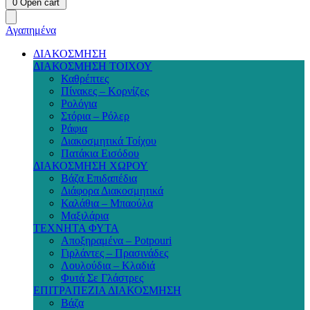
0
Open cart
Αγαπημένα
ΔΙΑΚΟΣΜΗΣΗ
ΔΙΑΚΟΣΜΗΣΗ ΤΟΙΧΟΥ
Καθρέπτες
Πίνακες – Κορνίζες
Ρολόγια
Στόρια – Ρόλερ
Ράφια
Διακοσμητικά Τοίχου
Πατάκια Εισόδου
ΔΙΑΚΟΣΜΗΣΗ ΧΩΡΟΥ
Βάζα Επιδαπέδια
Διάφορα Διακοσμητικά
Καλάθια – Μπαούλα
Μαξιλάρια
ΤΕΧΝΗΤΑ ΦΥΤΑ
Αποξηραμένα – Potpouri
Γιρλάντες – Πρασινάδες
Λουλούδια – Κλαδιά
Φυτά Σε Γλάστρες
ΕΠΙΤΡΑΠΕΖΙΑ ΔΙΑΚΟΣΜΗΣΗ
Βάζα