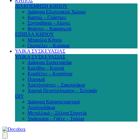
ΚΗΠΟΣ
ΔΙΑΚΟΣΜΗΣΗ ΚΗΠΟΥ
Διάφορα Εξωτερικού Χώρου
Κασπώ – Γλάστρες
Συντριβάνια – Λίμνες
Φράχτες – Καφασωτά
ΕΠΙΠΛΑ ΚΗΠΟΥ
Μπαούλα Κήπου
Ομπρέλες – Κιόσκια
ΥΛΙΚΑ ΣΥΣΚΕΥΑΣΙΑΣ
ΥΛΙΚΑ ΣΥΣΚΕΥΑΣΙΑΣ
Διάφορα Συσκευασίας
Καλάθια – Κουτιά
Κορδέλες – Κορδόνια
Πουγκιά
Χαρτότσαντες – Σακουλάκια
Χαρτιά Περιτυλίγματος – Σελοφάν
DIY
Διάφορα Κατασκευαστικά
Λουλουδάκια
Μεταλλικά – Ξύλινα Στοιχεία
Υφάσματα – Γάζες – Τούλια