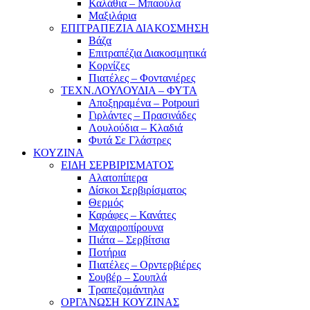
Καλάθια – Μπαούλα
Μαξιλάρια
ΕΠΙΤΡΑΠΕΖΙΑ ΔΙΑΚΟΣΜΗΣΗ
Βάζα
Επιτραπέζια Διακοσμητικά
Κορνίζες
Πιατέλες – Φοντανιέρες
ΤΕΧΝ.ΛΟΥΛΟΥΔΙΑ – ΦΥΤΑ
Αποξηραμένα – Potpouri
Γιρλάντες – Πρασινάδες
Λουλούδια – Κλαδιά
Φυτά Σε Γλάστρες
ΚΟΥΖΙΝΑ
ΕΙΔΗ ΣΕΡΒΙΡΙΣΜΑΤΟΣ
Αλατοπίπερα
Δίσκοι Σερβιρίσματος
Θερμός
Καράφες – Κανάτες
Μαχαιροπίρουνα
Πιάτα – Σερβίτσια
Ποτήρια
Πιατέλες – Ορντερβιέρες
Σουβέρ – Σουπλά
Τραπεζομάντηλα
ΟΡΓΑΝΩΣΗ ΚΟΥΖΙΝΑΣ