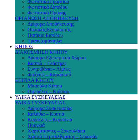
Φωτιστικά Γραφείου
Φωτιστικά Δαπέδου
Φωτιστικά Οροφής
ΟΡΓΑΝΩΣΗ ΑΠΟΘΗΚΕΥΣΗ
Διάφορα Αποθήκευσης
Οικιακός Εξοπλισμός
Πατάκια Εισόδου
Τραπεζομάντηλα
ΚΗΠΟΣ
ΔΙΑΚΟΣΜΗΣΗ ΚΗΠΟΥ
Διάφορα Εξωτερικού Χώρου
Κασπώ – Γλάστρες
Συντριβάνια – Λίμνες
Φράχτες – Καφασωτά
ΕΠΙΠΛΑ ΚΗΠΟΥ
Μπαούλα Κήπου
Ομπρέλες – Κιόσκια
ΥΛΙΚΑ ΣΥΣΚΕΥΑΣΙΑΣ
ΥΛΙΚΑ ΣΥΣΚΕΥΑΣΙΑΣ
Διάφορα Συσκευασίας
Καλάθια – Κουτιά
Κορδέλες – Κορδόνια
Πουγκιά
Χαρτότσαντες – Σακουλάκια
Χαρτιά Περιτυλίγματος – Σελοφάν