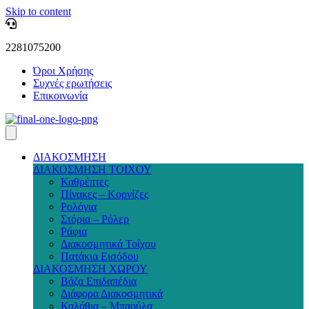
Skip to content
2281075200
Όροι Χρήσης
Συχνές ερωτήσεις
Επικοινωνία
ΔΙΑΚΟΣΜΗΣΗ
ΔΙΑΚΟΣΜΗΣΗ ΤΟΙΧΟΥ
Καθρέπτες
Πίνακες – Κορνίζες
Ρολόγια
Στόρια – Ρόλερ
Ράφια
Διακοσμητικά Τοίχου
Πατάκια Εισόδου
ΔΙΑΚΟΣΜΗΣΗ ΧΩΡΟΥ
Βάζα Επιδαπέδια
Διάφορα Διακοσμητικά
Καλάθια – Μπαούλα