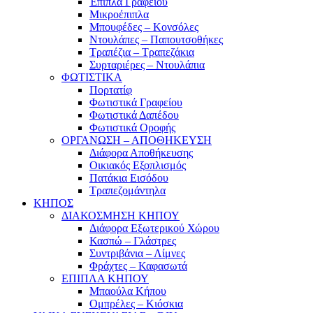
Έπιπλα Γραφείου
Μικροέπιπλα
Μπουφέδες – Κονσόλες
Ντουλάπες – Παπουτσοθήκες
Τραπέζια – Τραπεζάκια
Συρταριέρες – Ντουλάπια
ΦΩΤΙΣΤΙΚΑ
Πορτατίφ
Φωτιστικά Γραφείου
Φωτιστικά Δαπέδου
Φωτιστικά Οροφής
ΟΡΓΑΝΩΣΗ – ΑΠΟΘΗΚΕΥΣΗ
Διάφορα Αποθήκευσης
Οικιακός Εξοπλισμός
Πατάκια Εισόδου
Τραπεζομάντηλα
ΚΗΠΟΣ
ΔΙΑΚΟΣΜΗΣΗ ΚΗΠΟΥ
Διάφορα Εξωτερικού Χώρου
Κασπώ – Γλάστρες
Συντριβάνια – Λίμνες
Φράχτες – Καφασωτά
ΕΠΙΠΛΑ ΚΗΠΟΥ
Μπαούλα Κήπου
Ομπρέλες – Κιόσκια