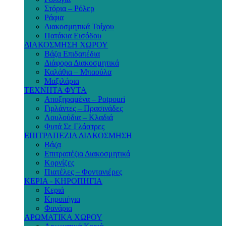
Στόρια – Ρόλερ
Ράφια
Διακοσμητικά Τοίχου
Πατάκια Εισόδου
ΔΙΑΚΟΣΜΗΣΗ ΧΩΡΟΥ
Βάζα Επιδαπέδια
Διάφορα Διακοσμητικά
Καλάθια – Μπαούλα
Μαξιλάρια
ΤΕΧΝΗΤΑ ΦΥΤΑ
Αποξηραμένα – Potpouri
Γιρλάντες – Πρασινάδες
Λουλούδια – Κλαδιά
Φυτά Σε Γλάστρες
ΕΠΙΤΡΑΠΕΖΙΑ ΔΙΑΚΟΣΜΗΣΗ
Βάζα
Επιτραπέζια Διακοσμητικά
Κορνίζες
Πιατέλες – Φοντανιέρες
ΚΕΡΙΑ - ΚΗΡΟΠΗΓΙΑ
Κεριά
Κηροπήγια
Φανάρια
ΑΡΩΜΑΤΙΚΑ ΧΩΡΟΥ