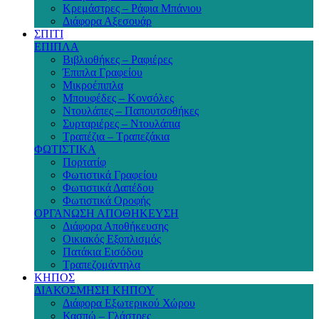
Κρεμάστρες – Ράφια Μπάνιου
Διάφορα Αξεσουάρ
ΣΠΙΤΙ
ΕΠΙΠΛΑ
Βιβλιοθήκες – Ραφιέρες
Έπιπλα Γραφείου
Μικροέπιπλα
Μπουφέδες – Κονσόλες
Ντουλάπες – Παπουτσοθήκες
Συρταριέρες – Ντουλάπια
Τραπέζια – Τραπεζάκια
ΦΩΤΙΣΤΙΚΑ
Πορτατίφ
Φωτιστικά Γραφείου
Φωτιστικά Δαπέδου
Φωτιστικά Οροφής
ΟΡΓΑΝΩΣΗ ΑΠΟΘΗΚΕΥΣΗ
Διάφορα Αποθήκευσης
Οικιακός Εξοπλισμός
Πατάκια Εισόδου
Τραπεζομάντηλα
ΚΗΠΟΣ
ΔΙΑΚΟΣΜΗΣΗ ΚΗΠΟΥ
Διάφορα Εξωτερικού Χώρου
Κασπώ – Γλάστρες