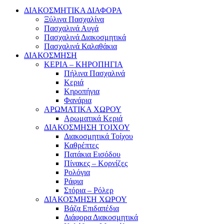
ΔΙΑΚΟΣΜΗΤΙΚΑ ΔΙΑΦΟΡΑ
Ξύλινα Πασχαλίνα
Πασχαλινά Αυγά
Πασχαλινά Διακοσμητικά
Πασχαλινά Καλαθάκια
ΔΙΑΚΟΣΜΗΣΗ
ΚΕΡΙΑ – ΚΗΡΟΠΗΓΙΑ
Πήλινα Πασχαλινά
Κεριά
Κηροπήγια
Φανάρια
ΑΡΩΜΑΤΙΚΑ ΧΩΡΟΥ
Αρωματικά Κεριά
ΔΙΑΚΟΣΜΗΣΗ ΤΟΙΧΟΥ
Διακοσμητικά Τοίχου
Καθρέπτες
Πατάκια Εισόδου
Πίνακες – Κορνίζες
Ρολόγια
Ράφια
Στόρια – Ρόλερ
ΔΙΑΚΟΣΜΗΣΗ ΧΩΡΟΥ
Βάζα Επιδαπέδια
Διάφορα Διακοσμητικά