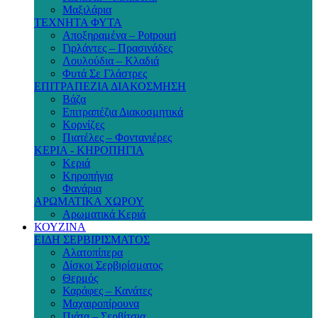
Μαξιλάρια
ΤΕΧΝΗΤΑ ΦΥΤΑ
Αποξηραμένα – Potpouri
Γιρλάντες – Πρασινάδες
Λουλούδια – Κλαδιά
Φυτά Σε Γλάστρες
ΕΠΙΤΡΑΠΕΖΙΑ ΔΙΑΚΟΣΜΗΣΗ
Βάζα
Επιτραπέζια Διακοσμητικά
Κορνίζες
Πιατέλες – Φοντανιέρες
ΚΕΡΙΑ - ΚΗΡΟΠΗΓΙΑ
Κεριά
Κηροπήγια
Φανάρια
ΑΡΩΜΑΤΙΚΑ ΧΩΡΟΥ
Αρωματικά Κεριά
ΚΟΥΖΙΝΑ
ΕΙΔΗ ΣΕΡΒΙΡΙΣΜΑΤΟΣ
Αλατοπίπερα
Δίσκοι Σερβιρίσματος
Θερμός
Καράφες – Κανάτες
Μαχαιροπίρουνα
Πιάτα – Σερβίτσια