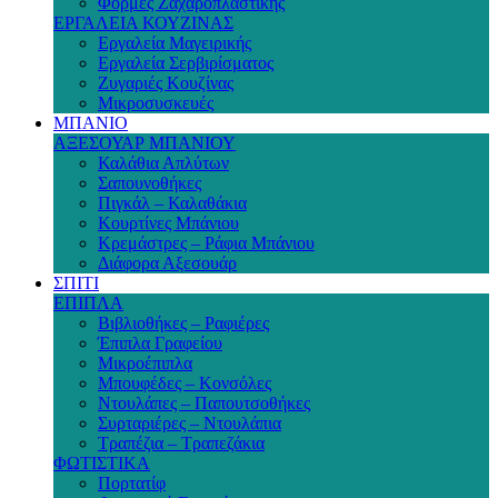
Φόρμες Ζαχαροπλαστικής
ΕΡΓΑΛΕΙΑ ΚΟΥΖΙΝΑΣ
Εργαλεία Μαγειρικής
Εργαλεία Σερβιρίσματος
Ζυγαριές Κουζίνας
Μικροσυσκευές
ΜΠΑΝΙΟ
ΑΞΕΣΟΥΑΡ ΜΠΑΝΙΟΥ
Καλάθια Απλύτων
Σαπουνοθήκες
Πιγκάλ – Καλαθάκια
Κουρτίνες Μπάνιου
Κρεμάστρες – Ράφια Μπάνιου
Διάφορα Αξεσουάρ
ΣΠΙΤΙ
ΕΠΙΠΛΑ
Βιβλιοθήκες – Ραφιέρες
Έπιπλα Γραφείου
Μικροέπιπλα
Μπουφέδες – Κονσόλες
Ντουλάπες – Παπουτσοθήκες
Συρταριέρες – Ντουλάπια
Τραπέζια – Τραπεζάκια
ΦΩΤΙΣΤΙΚΑ
Πορτατίφ