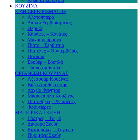
Αρωματικά Κεριά
ΚΟΥΖΙΝΑ
ΕΙΔΗ ΣΕΡΒΙΡΙΣΜΑΤΟΣ
Αλατοπίπερα
Δίσκοι Σερβιρίσματος
Θερμός
Καράφες – Κανάτες
Μαχαιροπίρουνα
Πιάτα – Σερβίτσια
Πιατέλες – Ορντερβιέρες
Ποτήρια
Σουβέρ – Σουπλά
Τραπεζομάντηλα
ΟΡΓΑΝΩΣΗ ΚΟΥΖΙΝΑΣ
Αξεσουάρ Κουζίνας
Βάζα Αποθήκευσης
Δοχεία Φαγητού
Μικροέπιπλα Κουζίνας
Πιατοθήκες – Ψωμιέρες
Φρουτιέρες
ΜΑΓΕΙΡΙΚΑ ΣΚΕΥΗ
Γάστρες – Ταψιά
Διάφορα Σκεύη
Κατσαρόλες – Τηγάνια
Πυρίμαχα Σκεύη