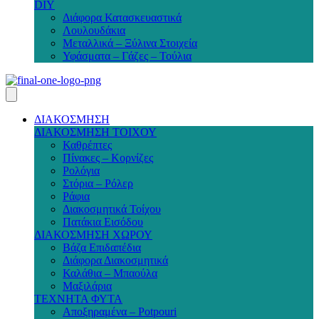
DIY
Διάφορα Κατασκευαστικά
Λουλουδάκια
Μεταλλικά – Ξύλινα Στοιχεία
Υφάσματα – Γάζες – Τούλια
ΔΙΑΚΟΣΜΗΣΗ
ΔΙΑΚΟΣΜΗΣΗ ΤΟΙΧΟΥ
Καθρέπτες
Πίνακες – Κορνίζες
Ρολόγια
Στόρια – Ρόλερ
Ράφια
Διακοσμητικά Τοίχου
Πατάκια Εισόδου
ΔΙΑΚΟΣΜΗΣΗ ΧΩΡΟΥ
Βάζα Επιδαπέδια
Διάφορα Διακοσμητικά
Καλάθια – Μπαούλα
Μαξιλάρια
ΤΕΧΝΗΤΑ ΦΥΤΑ
Αποξηραμένα – Potpouri