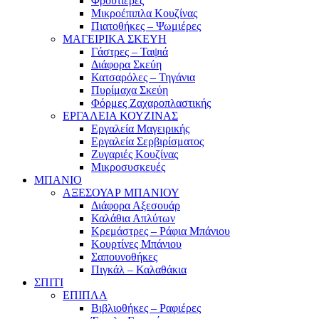
Φρουτιέρες
Μικροέπιπλα Κουζίνας
Πιατοθήκες – Ψωμιέρες
ΜΑΓΕΙΡΙΚΑ ΣΚΕΥΗ
Γάστρες – Ταψιά
Διάφορα Σκεύη
Κατσαρόλες – Τηγάνια
Πυρίμαχα Σκεύη
Φόρμες Ζαχαροπλαστικής
ΕΡΓΑΛΕΙΑ ΚΟΥΖΙΝΑΣ
Εργαλεία Μαγειρικής
Εργαλεία Σερβιρίσματος
Ζυγαριές Κουζίνας
Μικροσυσκευές
ΜΠΑΝΙΟ
ΑΞΕΣΟΥΑΡ ΜΠΑΝΙΟΥ
Διάφορα Αξεσουάρ
Καλάθια Απλύτων
Κρεμάστρες – Ράφια Μπάνιου
Κουρτίνες Μπάνιου
Σαπουνοθήκες
Πιγκάλ – Καλαθάκια
ΣΠΙΤΙ
ΕΠΙΠΛΑ
Βιβλιοθήκες – Ραφιέρες