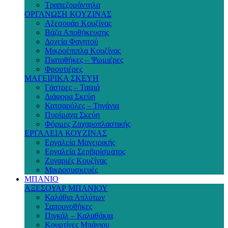
Τραπεζομάντηλα
ΟΡΓΑΝΩΣΗ ΚΟΥΖΙΝΑΣ
Αξεσουάρ Κουζίνας
Βάζα Αποθήκευσης
Δοχεία Φαγητού
Μικροέπιπλα Κουζίνας
Πιατοθήκες – Ψωμιέρες
Φρουτιέρες
ΜΑΓΕΙΡΙΚΑ ΣΚΕΥΗ
Γάστρες – Ταψιά
Διάφορα Σκεύη
Κατσαρόλες – Τηγάνια
Πυρίμαχα Σκεύη
Φόρμες Ζαχαροπλαστικής
ΕΡΓΑΛΕΙΑ ΚΟΥΖΙΝΑΣ
Εργαλεία Μαγειρικής
Εργαλεία Σερβιρίσματος
Ζυγαριές Κουζίνας
Μικροσυσκευές
ΜΠΑΝΙΟ
ΑΞΕΣΟΥΑΡ ΜΠΑΝΙΟΥ
Καλάθια Απλύτων
Σαπουνοθήκες
Πιγκάλ – Καλαθάκια
Κουρτίνες Μπάνιου