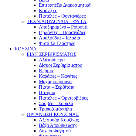
Επιτραπέζια Διακοσμητικά
Κορνίζες
Πιατέλες – Φοντανιέρες
ΤΕΧΝ.ΛΟΥΛΟΥΔΙΑ – ΦΥΤΑ
Αποξηραμένα – Potpouri
Γιρλάντες – Πρασινάδες
Λουλούδια – Κλαδιά
Φυτά Σε Γλάστρες
ΚΟΥΖΙΝΑ
ΕΙΔΗ ΣΕΡΒΙΡΙΣΜΑΤΟΣ
Αλατοπίπερα
Δίσκοι Σερβιρίσματος
Θερμός
Καράφες – Κανάτες
Μαχαιροπίρουνα
Πιάτα – Σερβίτσια
Ποτήρια
Πιατέλες – Ορντερβιέρες
Σουβέρ – Σουπλά
Τραπεζομάντηλα
ΟΡΓΑΝΩΣΗ ΚΟΥΖΙΝΑΣ
Αξεσουάρ Κουζίνας
Βάζα Αποθήκευσης
Δοχεία Φαγητού