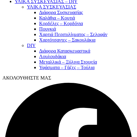
ΥΛΙΚΑ ΣΥΣΚΕΥΑΣΙΑΣ – DIY
ΥΛΙΚΑ ΣΥΣΚΕΥΑΣΙΑΣ
Διάφορα Συσκευασίας
Καλάθια – Κουτιά
Κορδέλες – Κορδόνια
Πουγκιά
Χαρτιά Περιτυλίγματος – Σελοφάν
Χαρτότσαντες – Σακουλάκια
DIY
Διάφορα Κατασκευαστικά
Λουλουδάκια
Μεταλλικά – Ξύλινα Στοιχεία
Υφάσματα – Γάζες – Τούλια
ΑΚΟΛΟΥΘΗΣΤΕ ΜΑΣ