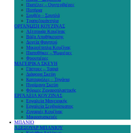
Πιατέλες – Ορντερβιέρες
Ποτήρια
Σουβέρ – Σουπλά
Τραπεζομάντηλα
ΟΡΓΑΝΩΣΗ ΚΟΥΖΙΝΑΣ
Αξεσουάρ Κουζίνας
Βάζα Αποθήκευσης
Δοχεία Φαγητού
Μικροέπιπλα Κουζίνας
Πιατοθήκες – Ψωμιέρες
Φρουτιέρες
ΜΑΓΕΙΡΙΚΑ ΣΚΕΥΗ
Γάστρες – Ταψιά
Διάφορα Σκεύη
Κατσαρόλες – Τηγάνια
Πυρίμαχα Σκεύη
Φόρμες Ζαχαροπλαστικής
ΕΡΓΑΛΕΙΑ ΚΟΥΖΙΝΑΣ
Εργαλεία Μαγειρικής
Εργαλεία Σερβιρίσματος
Ζυγαριές Κουζίνας
Μικροσυσκευές
ΜΠΑΝΙΟ
ΑΞΕΣΟΥΑΡ ΜΠΑΝΙΟΥ
Καλάθια Απλύτων