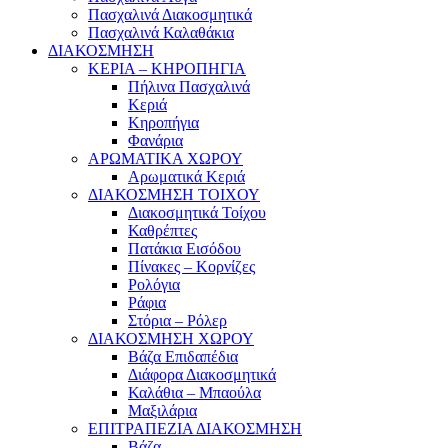
Πασχαλινά Διακοσμητικά
Πασχαλινά Καλαθάκια
ΔΙΑΚΟΣΜΗΣΗ
ΚΕΡΙΑ – ΚΗΡΟΠΗΓΙΑ
Πήλινα Πασχαλινά
Κεριά
Κηροπήγια
Φανάρια
ΑΡΩΜΑΤΙΚΑ ΧΩΡΟΥ
Αρωματικά Κεριά
ΔΙΑΚΟΣΜΗΣΗ ΤΟΙΧΟΥ
Διακοσμητικά Τοίχου
Καθρέπτες
Πατάκια Εισόδου
Πίνακες – Κορνίζες
Ρολόγια
Ράφια
Στόρια – Ρόλερ
ΔΙΑΚΟΣΜΗΣΗ ΧΩΡΟΥ
Βάζα Επιδαπέδια
Διάφορα Διακοσμητικά
Καλάθια – Μπαούλα
Μαξιλάρια
ΕΠΙΤΡΑΠΕΖΙΑ ΔΙΑΚΟΣΜΗΣΗ
Βάζα