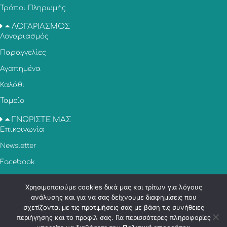
Τρόποι Πληρωμής
ΛΟΓΑΡΙΑΣΜΟΣ
Λογαριασμός
Παραγγελίες
Αγαπημένα
Καλάθι
Ταμείο
ΓΝΩΡΙΣΤΕ ΜΑΣ
Επικοινωνία
Newsletter
Facebook
Instagram
Χρησιμοποιούμε cookies δικά μας και τρίτων για λόγους
ανάλυσης και για να σας δείχνουμε διαφημίσεις που
Εξυπηρέτηση Πελατών
σχετίζονται με τις προτιμήσεις σας με βάση τις συνήθειες
περιήγησης και το προφίλ σας. Για περισσότερες πληροφορίες
© Copyright 2026 – Decobox.gr All rights reserved.