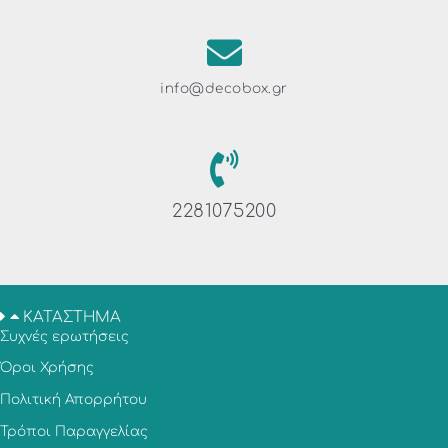
info@decobox.gr
2281075200
ΚΑΤΑΣΤΗΜΑ
Συχνές ερωτήσεις
Όροι Χρήσης
Πολιτική Απορρήτου
Τρόποι Παραγγελίας