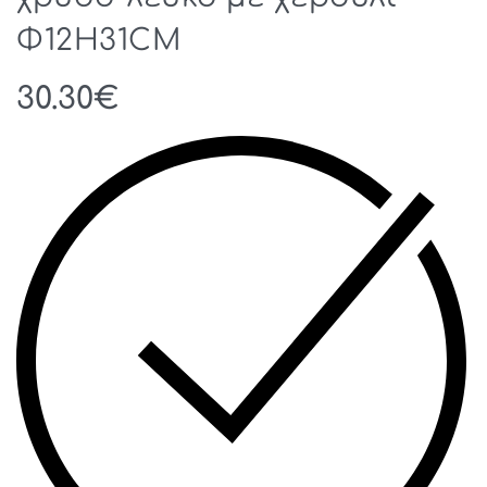
Φ12H31CM
30.30
€