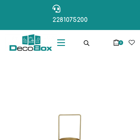
2281075200
0