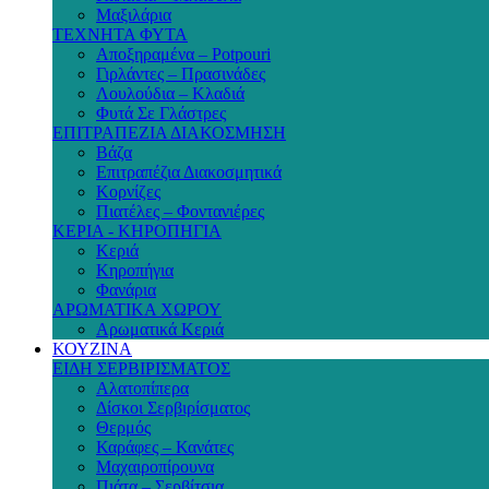
Μαξιλάρια
ΤΕΧΝΗΤΑ ΦΥΤΑ
Αποξηραμένα – Potpouri
Γιρλάντες – Πρασινάδες
Λουλούδια – Κλαδιά
Φυτά Σε Γλάστρες
ΕΠΙΤΡΑΠΕΖΙΑ ΔΙΑΚΟΣΜΗΣΗ
Βάζα
Επιτραπέζια Διακοσμητικά
Κορνίζες
Πιατέλες – Φοντανιέρες
ΚΕΡΙΑ - ΚΗΡΟΠΗΓΙΑ
Κεριά
Κηροπήγια
Φανάρια
ΑΡΩΜΑΤΙΚΑ ΧΩΡΟΥ
Αρωματικά Κεριά
ΚΟΥΖΙΝΑ
ΕΙΔΗ ΣΕΡΒΙΡΙΣΜΑΤΟΣ
Αλατοπίπερα
Δίσκοι Σερβιρίσματος
Θερμός
Καράφες – Κανάτες
Μαχαιροπίρουνα
Πιάτα – Σερβίτσια