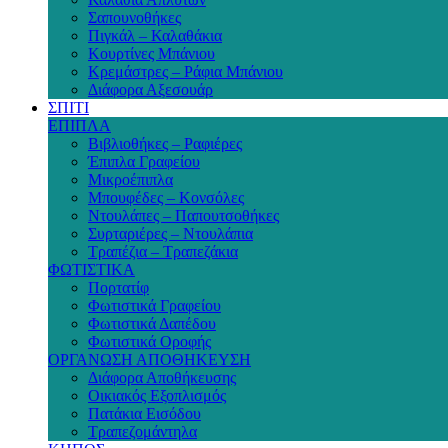
Σαπουνοθήκες
Πιγκάλ – Καλαθάκια
Κουρτίνες Μπάνιου
Κρεμάστρες – Ράφια Μπάνιου
Διάφορα Αξεσουάρ
ΣΠΙΤΙ
ΕΠΙΠΛΑ
Βιβλιοθήκες – Ραφιέρες
Έπιπλα Γραφείου
Μικροέπιπλα
Μπουφέδες – Κονσόλες
Ντουλάπες – Παπουτσοθήκες
Συρταριέρες – Ντουλάπια
Τραπέζια – Τραπεζάκια
ΦΩΤΙΣΤΙΚΑ
Πορτατίφ
Φωτιστικά Γραφείου
Φωτιστικά Δαπέδου
Φωτιστικά Οροφής
ΟΡΓΑΝΩΣΗ ΑΠΟΘΗΚΕΥΣΗ
Διάφορα Αποθήκευσης
Οικιακός Εξοπλισμός
Πατάκια Εισόδου
Τραπεζομάντηλα