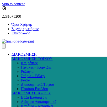
Skip to content
2281075200
Όροι Χρήσης
Συχνές ερωτήσεις
Επικοινωνία
ΔΙΑΚΟΣΜΗΣΗ
ΔΙΑΚΟΣΜΗΣΗ ΤΟΙΧΟΥ
Καθρέπτες
Πίνακες – Κορνίζες
Ρολόγια
Στόρια – Ρόλερ
Ράφια
Διακοσμητικά Τοίχου
Πατάκια Εισόδου
ΔΙΑΚΟΣΜΗΣΗ ΧΩΡΟΥ
Βάζα Επιδαπέδια
Διάφορα Διακοσμητικά
Καλάθια – Μπαούλα