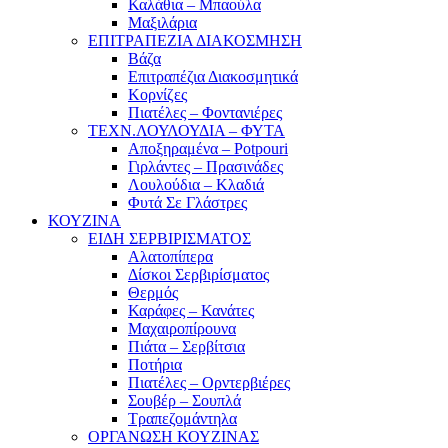
Καλάθια – Μπαούλα
Μαξιλάρια
ΕΠΙΤΡΑΠΕΖΙΑ ΔΙΑΚΟΣΜΗΣΗ
Βάζα
Επιτραπέζια Διακοσμητικά
Κορνίζες
Πιατέλες – Φοντανιέρες
ΤΕΧΝ.ΛΟΥΛΟΥΔΙΑ – ΦΥΤΑ
Αποξηραμένα – Potpouri
Γιρλάντες – Πρασινάδες
Λουλούδια – Κλαδιά
Φυτά Σε Γλάστρες
ΚΟΥΖΙΝΑ
ΕΙΔΗ ΣΕΡΒΙΡΙΣΜΑΤΟΣ
Αλατοπίπερα
Δίσκοι Σερβιρίσματος
Θερμός
Καράφες – Κανάτες
Μαχαιροπίρουνα
Πιάτα – Σερβίτσια
Ποτήρια
Πιατέλες – Ορντερβιέρες
Σουβέρ – Σουπλά
Τραπεζομάντηλα
ΟΡΓΑΝΩΣΗ ΚΟΥΖΙΝΑΣ