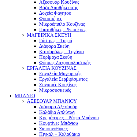
Αξεσουάρ Κουζίνας
Βάζα Αποθήκευσης
Δοχεία Φαγητού
Φρουτιέρες
Μικροέπιπλα Κουζίνας
Πιατοθήκες – Ψωμιέρες
ΜΑΓΕΙΡΙΚΑ ΣΚΕΥΗ
Γάστρες – Ταψιά
Διάφορα Σκεύη
Κατσαρόλες – Τηγάνια
Πυρίμαχα Σκεύη
Φόρμες Ζαχαροπλαστικής
ΕΡΓΑΛΕΙΑ ΚΟΥΖΙΝΑΣ
Εργαλεία Μαγειρικής
Εργαλεία Σερβιρίσματος
Ζυγαριές Κουζίνας
Μικροσυσκευές
ΜΠΑΝΙΟ
ΑΞΕΣΟΥΑΡ ΜΠΑΝΙΟΥ
Διάφορα Αξεσουάρ
Καλάθια Απλύτων
Κρεμάστρες – Ράφια Μπάνιου
Κουρτίνες Μπάνιου
Σαπουνοθήκες
Πιγκάλ – Καλαθάκια