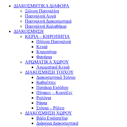
ΔΙΑΚΟΣΜΗΤΙΚΑ ΔΙΑΦΟΡΑ
Ξύλινα Πασχαλίνα
Πασχαλινά Αυγά
Πασχαλινά Διακοσμητικά
Πασχαλινά Καλαθάκια
ΔΙΑΚΟΣΜΗΣΗ
ΚΕΡΙΑ – ΚΗΡΟΠΗΓΙΑ
Πήλινα Πασχαλινά
Κεριά
Κηροπήγια
Φανάρια
ΑΡΩΜΑΤΙΚΑ ΧΩΡΟΥ
Αρωματικά Κεριά
ΔΙΑΚΟΣΜΗΣΗ ΤΟΙΧΟΥ
Διακοσμητικά Τοίχου
Καθρέπτες
Πατάκια Εισόδου
Πίνακες – Κορνίζες
Ρολόγια
Ράφια
Στόρια – Ρόλερ
ΔΙΑΚΟΣΜΗΣΗ ΧΩΡΟΥ
Βάζα Επιδαπέδια
Διάφορα Διακοσμητικά