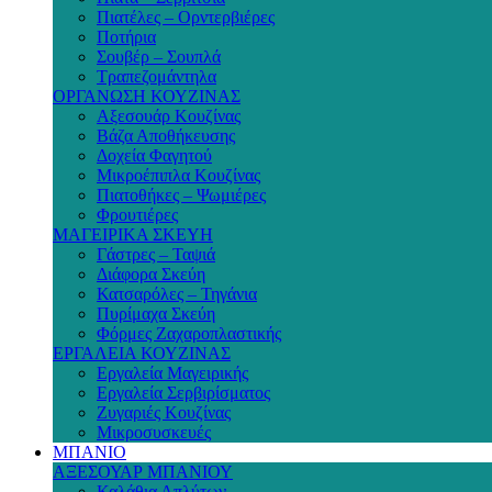
Πιατέλες – Ορντερβιέρες
Ποτήρια
Σουβέρ – Σουπλά
Τραπεζομάντηλα
ΟΡΓΑΝΩΣΗ ΚΟΥΖΙΝΑΣ
Αξεσουάρ Κουζίνας
Βάζα Αποθήκευσης
Δοχεία Φαγητού
Μικροέπιπλα Κουζίνας
Πιατοθήκες – Ψωμιέρες
Φρουτιέρες
ΜΑΓΕΙΡΙΚΑ ΣΚΕΥΗ
Γάστρες – Ταψιά
Διάφορα Σκεύη
Κατσαρόλες – Τηγάνια
Πυρίμαχα Σκεύη
Φόρμες Ζαχαροπλαστικής
ΕΡΓΑΛΕΙΑ ΚΟΥΖΙΝΑΣ
Εργαλεία Μαγειρικής
Εργαλεία Σερβιρίσματος
Ζυγαριές Κουζίνας
Μικροσυσκευές
ΜΠΑΝΙΟ
ΑΞΕΣΟΥΑΡ ΜΠΑΝΙΟΥ
Καλάθια Απλύτων