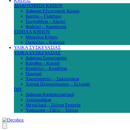
ΚΗΠΟΣ
ΔΙΑΚΟΣΜΗΣΗ ΚΗΠΟΥ
Διάφορα Εξωτερικού Χώρου
Κασπώ – Γλάστρες
Συντριβάνια – Λίμνες
Φράχτες – Καφασωτά
ΕΠΙΠΛΑ ΚΗΠΟΥ
Μπαούλα Κήπου
Ομπρέλες – Κιόσκια
ΥΛΙΚΑ ΣΥΣΚΕΥΑΣΙΑΣ
ΥΛΙΚΑ ΣΥΣΚΕΥΑΣΙΑΣ
Διάφορα Συσκευασίας
Καλάθια – Κουτιά
Κορδέλες – Κορδόνια
Πουγκιά
Χαρτότσαντες – Σακουλάκια
Χαρτιά Περιτυλίγματος – Σελοφάν
DIY
Διάφορα Κατασκευαστικά
Λουλουδάκια
Μεταλλικά – Ξύλινα Στοιχεία
Υφάσματα – Γάζες – Τούλια