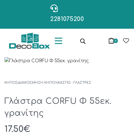
2281075200
0
ΚΗΠΟΣ
›
ΔΙΑΚΟΣΜΗΣΗ ΚΗΠΟΥ
›
ΚΑΣΠΏ - ΓΛΆΣΤΡΕΣ
Γλάστρα CORFU Φ 55εκ.
γρανίτης
17.50
€