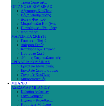
Τραπεζομάντηλα
ΟΡΓΑΝΩΣΗ ΚΟΥΖΙΝΑΣ
Αξεσουάρ Κουζίνας
Βάζα Αποθήκευσης
Δοχεία Φαγητού
Μικροέπιπλα Κουζίνας
Πιατοθήκες – Ψωμιέρες
Φρουτιέρες
ΜΑΓΕΙΡΙΚΑ ΣΚΕΥΗ
Γάστρες – Ταψιά
Διάφορα Σκεύη
Κατσαρόλες – Τηγάνια
Πυρίμαχα Σκεύη
Φόρμες Ζαχαροπλαστικής
ΕΡΓΑΛΕΙΑ ΚΟΥΖΙΝΑΣ
Εργαλεία Μαγειρικής
Εργαλεία Σερβιρίσματος
Ζυγαριές Κουζίνας
Μικροσυσκευές
ΜΠΑΝΙΟ
ΑΞΕΣΟΥΑΡ ΜΠΑΝΙΟΥ
Καλάθια Απλύτων
Σαπουνοθήκες
Πιγκάλ – Καλαθάκια
Κουρτίνες Μπάνιου