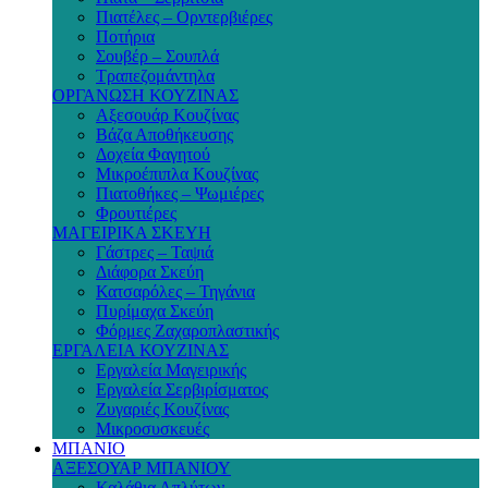
Πιατέλες – Ορντερβιέρες
Ποτήρια
Σουβέρ – Σουπλά
Τραπεζομάντηλα
ΟΡΓΑΝΩΣΗ ΚΟΥΖΙΝΑΣ
Αξεσουάρ Κουζίνας
Βάζα Αποθήκευσης
Δοχεία Φαγητού
Μικροέπιπλα Κουζίνας
Πιατοθήκες – Ψωμιέρες
Φρουτιέρες
ΜΑΓΕΙΡΙΚΑ ΣΚΕΥΗ
Γάστρες – Ταψιά
Διάφορα Σκεύη
Κατσαρόλες – Τηγάνια
Πυρίμαχα Σκεύη
Φόρμες Ζαχαροπλαστικής
ΕΡΓΑΛΕΙΑ ΚΟΥΖΙΝΑΣ
Εργαλεία Μαγειρικής
Εργαλεία Σερβιρίσματος
Ζυγαριές Κουζίνας
Μικροσυσκευές
ΜΠΑΝΙΟ
ΑΞΕΣΟΥΑΡ ΜΠΑΝΙΟΥ
Καλάθια Απλύτων