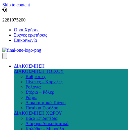
Skip to content
2281075200
Όροι Χρήσης
Συχνές ερωτήσεις
Επικοινωνία
ΔΙΑΚΟΣΜΗΣΗ
ΔΙΑΚΟΣΜΗΣΗ ΤΟΙΧΟΥ
Καθρέπτες
Πίνακες – Κορνίζες
Ρολόγια
Στόρια – Ρόλερ
Ράφια
Διακοσμητικά Τοίχου
Πατάκια Εισόδου
ΔΙΑΚΟΣΜΗΣΗ ΧΩΡΟΥ
Βάζα Επιδαπέδια
Διάφορα Διακοσμητικά
Καλάθια – Μπαούλα