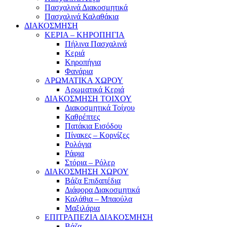
Πασχαλινά Διακοσμητικά
Πασχαλινά Καλαθάκια
ΔΙΑΚΟΣΜΗΣΗ
ΚΕΡΙΑ – ΚΗΡΟΠΗΓΙΑ
Πήλινα Πασχαλινά
Κεριά
Κηροπήγια
Φανάρια
ΑΡΩΜΑΤΙΚΑ ΧΩΡΟΥ
Αρωματικά Κεριά
ΔΙΑΚΟΣΜΗΣΗ ΤΟΙΧΟΥ
Διακοσμητικά Τοίχου
Καθρέπτες
Πατάκια Εισόδου
Πίνακες – Κορνίζες
Ρολόγια
Ράφια
Στόρια – Ρόλερ
ΔΙΑΚΟΣΜΗΣΗ ΧΩΡΟΥ
Βάζα Επιδαπέδια
Διάφορα Διακοσμητικά
Καλάθια – Μπαούλα
Μαξιλάρια
ΕΠΙΤΡΑΠΕΖΙΑ ΔΙΑΚΟΣΜΗΣΗ
Βάζα