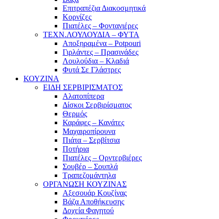
Επιτραπέζια Διακοσμητικά
Κορνίζες
Πιατέλες – Φοντανιέρες
ΤΕΧΝ.ΛΟΥΛΟΥΔΙΑ – ΦΥΤΑ
Αποξηραμένα – Potpouri
Γιρλάντες – Πρασινάδες
Λουλούδια – Κλαδιά
Φυτά Σε Γλάστρες
ΚΟΥΖΙΝΑ
ΕΙΔΗ ΣΕΡΒΙΡΙΣΜΑΤΟΣ
Αλατοπίπερα
Δίσκοι Σερβιρίσματος
Θερμός
Καράφες – Κανάτες
Μαχαιροπίρουνα
Πιάτα – Σερβίτσια
Ποτήρια
Πιατέλες – Ορντερβιέρες
Σουβέρ – Σουπλά
Τραπεζομάντηλα
ΟΡΓΑΝΩΣΗ ΚΟΥΖΙΝΑΣ
Αξεσουάρ Κουζίνας
Βάζα Αποθήκευσης
Δοχεία Φαγητού