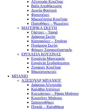
Αξεσουάρ Κουζίνας
Βάζα Αποθήκευσης
Δοχεία Φαγητού
Φρουτιέρες
Μικροέπιπλα Κουζίνας
Πιατοθήκες – Ψωμιέρες
ΜΑΓΕΙΡΙΚΑ ΣΚΕΥΗ
Γάστρες – Ταψιά
Διάφορα Σκεύη
Κατσαρόλες – Τηγάνια
Πυρίμαχα Σκεύη
Φόρμες Ζαχαροπλαστικής
ΕΡΓΑΛΕΙΑ ΚΟΥΖΙΝΑΣ
Εργαλεία Μαγειρικής
Εργαλεία Σερβιρίσματος
Ζυγαριές Κουζίνας
Μικροσυσκευές
ΜΠΑΝΙΟ
ΑΞΕΣΟΥΑΡ ΜΠΑΝΙΟΥ
Διάφορα Αξεσουάρ
Καλάθια Απλύτων
Κρεμάστρες – Ράφια Μπάνιου
Κουρτίνες Μπάνιου
Σαπουνοθήκες
Πιγκάλ – Καλαθάκια