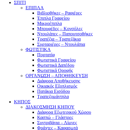
ΣΠΙΤΙ
ΕΠΙΠΛΑ
Βιβλιοθήκες – Ραφιέρες
Έπιπλα Γραφείου
Μικροέπιπλα
Μπουφέδες – Κονσόλες
Ντουλάπες – Παπουτσοθήκες
Τραπέζια – Τραπεζάκια
Συρταριέρες – Ντουλάπια
ΦΩΤΙΣΤΙΚΑ
Πορτατίφ
Φωτιστικά Γραφείου
Φωτιστικά Δαπέδου
Φωτιστικά Οροφής
ΟΡΓΑΝΩΣΗ – ΑΠΟΘΗΚΕΥΣΗ
Διάφορα Αποθήκευσης
Οικιακός Εξοπλισμός
Πατάκια Εισόδου
Τραπεζομάντηλα
ΚΗΠΟΣ
ΔΙΑΚΟΣΜΗΣΗ ΚΗΠΟΥ
Διάφορα Εξωτερικού Χώρου
Κασπώ – Γλάστρες
Συντριβάνια – Λίμνες
Φράχτες – Καφασωτά