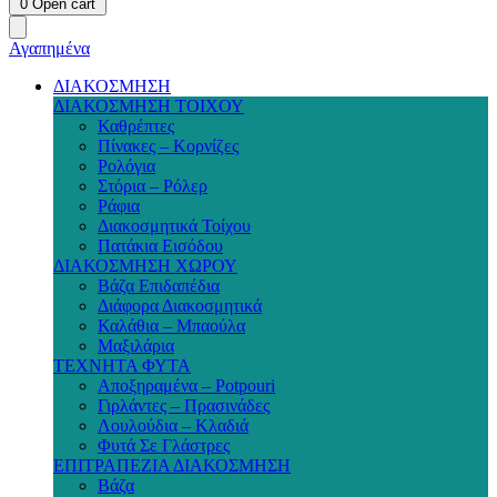
0
Open cart
Αγαπημένα
ΔΙΑΚΟΣΜΗΣΗ
ΔΙΑΚΟΣΜΗΣΗ ΤΟΙΧΟΥ
Καθρέπτες
Πίνακες – Κορνίζες
Ρολόγια
Στόρια – Ρόλερ
Ράφια
Διακοσμητικά Τοίχου
Πατάκια Εισόδου
ΔΙΑΚΟΣΜΗΣΗ ΧΩΡΟΥ
Βάζα Επιδαπέδια
Διάφορα Διακοσμητικά
Καλάθια – Μπαούλα
Μαξιλάρια
ΤΕΧΝΗΤΑ ΦΥΤΑ
Αποξηραμένα – Potpouri
Γιρλάντες – Πρασινάδες
Λουλούδια – Κλαδιά
Φυτά Σε Γλάστρες
ΕΠΙΤΡΑΠΕΖΙΑ ΔΙΑΚΟΣΜΗΣΗ
Βάζα