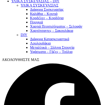
ΥΛΙΚΑ ΣΥΣΚΕΥΑΣΙΑΣ – DIY
ΥΛΙΚΑ ΣΥΣΚΕΥΑΣΙΑΣ
Διάφορα Συσκευασίας
Καλάθια – Κουτιά
Κορδέλες – Κορδόνια
Πουγκιά
Χαρτιά Περιτυλίγματος – Σελοφάν
Χαρτότσαντες – Σακουλάκια
DIY
Διάφορα Κατασκευαστικά
Λουλουδάκια
Μεταλλικά – Ξύλινα Στοιχεία
Υφάσματα – Γάζες – Τούλια
ΑΚΟΛΟΥΘΗΣΤΕ ΜΑΣ