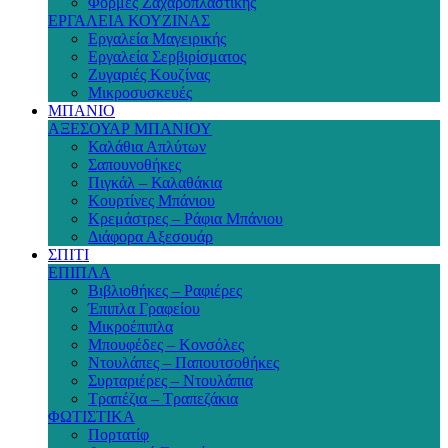
Φόρμες Ζαχαροπλαστικής
ΕΡΓΑΛΕΙΑ ΚΟΥΖΙΝΑΣ
Εργαλεία Μαγειρικής
Εργαλεία Σερβιρίσματος
Ζυγαριές Κουζίνας
Μικροσυσκευές
ΜΠΑΝΙΟ
ΑΞΕΣΟΥΑΡ ΜΠΑΝΙΟΥ
Καλάθια Απλύτων
Σαπουνοθήκες
Πιγκάλ – Καλαθάκια
Κουρτίνες Μπάνιου
Κρεμάστρες – Ράφια Μπάνιου
Διάφορα Αξεσουάρ
ΣΠΙΤΙ
ΕΠΙΠΛΑ
Βιβλιοθήκες – Ραφιέρες
Έπιπλα Γραφείου
Μικροέπιπλα
Μπουφέδες – Κονσόλες
Ντουλάπες – Παπουτσοθήκες
Συρταριέρες – Ντουλάπια
Τραπέζια – Τραπεζάκια
ΦΩΤΙΣΤΙΚΑ
Πορτατίφ