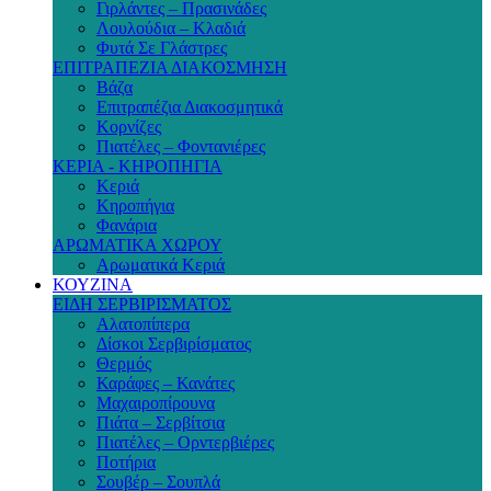
Γιρλάντες – Πρασινάδες
Λουλούδια – Κλαδιά
Φυτά Σε Γλάστρες
ΕΠΙΤΡΑΠΕΖΙΑ ΔΙΑΚΟΣΜΗΣΗ
Βάζα
Επιτραπέζια Διακοσμητικά
Κορνίζες
Πιατέλες – Φοντανιέρες
ΚΕΡΙΑ - ΚΗΡΟΠΗΓΙΑ
Κεριά
Κηροπήγια
Φανάρια
ΑΡΩΜΑΤΙΚΑ ΧΩΡΟΥ
Αρωματικά Κεριά
ΚΟΥΖΙΝΑ
ΕΙΔΗ ΣΕΡΒΙΡΙΣΜΑΤΟΣ
Αλατοπίπερα
Δίσκοι Σερβιρίσματος
Θερμός
Καράφες – Κανάτες
Μαχαιροπίρουνα
Πιάτα – Σερβίτσια
Πιατέλες – Ορντερβιέρες
Ποτήρια
Σουβέρ – Σουπλά