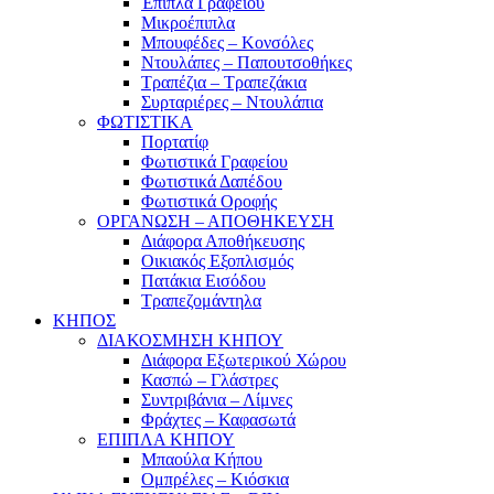
Έπιπλα Γραφείου
Μικροέπιπλα
Μπουφέδες – Κονσόλες
Ντουλάπες – Παπουτσοθήκες
Τραπέζια – Τραπεζάκια
Συρταριέρες – Ντουλάπια
ΦΩΤΙΣΤΙΚΑ
Πορτατίφ
Φωτιστικά Γραφείου
Φωτιστικά Δαπέδου
Φωτιστικά Οροφής
ΟΡΓΑΝΩΣΗ – ΑΠΟΘΗΚΕΥΣΗ
Διάφορα Αποθήκευσης
Οικιακός Εξοπλισμός
Πατάκια Εισόδου
Τραπεζομάντηλα
ΚΗΠΟΣ
ΔΙΑΚΟΣΜΗΣΗ ΚΗΠΟΥ
Διάφορα Εξωτερικού Χώρου
Κασπώ – Γλάστρες
Συντριβάνια – Λίμνες
Φράχτες – Καφασωτά
ΕΠΙΠΛΑ ΚΗΠΟΥ
Μπαούλα Κήπου
Ομπρέλες – Κιόσκια