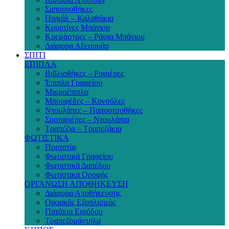
Σαπουνοθήκες
Πιγκάλ – Καλαθάκια
Κουρτίνες Μπάνιου
Κρεμάστρες – Ράφια Μπάνιου
Διάφορα Αξεσουάρ
ΣΠΙΤΙ
ΕΠΙΠΛΑ
Βιβλιοθήκες – Ραφιέρες
Έπιπλα Γραφείου
Μικροέπιπλα
Μπουφέδες – Κονσόλες
Ντουλάπες – Παπουτσοθήκες
Συρταριέρες – Ντουλάπια
Τραπέζια – Τραπεζάκια
ΦΩΤΙΣΤΙΚΑ
Πορτατίφ
Φωτιστικά Γραφείου
Φωτιστικά Δαπέδου
Φωτιστικά Οροφής
ΟΡΓΑΝΩΣΗ ΑΠΟΘΗΚΕΥΣΗ
Διάφορα Αποθήκευσης
Οικιακός Εξοπλισμός
Πατάκια Εισόδου
Τραπεζομάντηλα