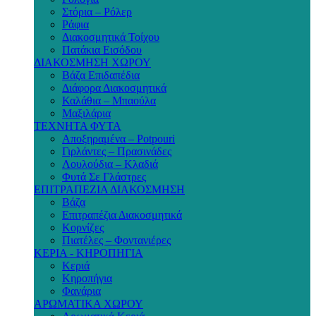
Στόρια – Ρόλερ
Ράφια
Διακοσμητικά Τοίχου
Πατάκια Εισόδου
ΔΙΑΚΟΣΜΗΣΗ ΧΩΡΟΥ
Βάζα Επιδαπέδια
Διάφορα Διακοσμητικά
Καλάθια – Μπαούλα
Μαξιλάρια
ΤΕΧΝΗΤΑ ΦΥΤΑ
Αποξηραμένα – Potpouri
Γιρλάντες – Πρασινάδες
Λουλούδια – Κλαδιά
Φυτά Σε Γλάστρες
ΕΠΙΤΡΑΠΕΖΙΑ ΔΙΑΚΟΣΜΗΣΗ
Βάζα
Επιτραπέζια Διακοσμητικά
Κορνίζες
Πιατέλες – Φοντανιέρες
ΚΕΡΙΑ - ΚΗΡΟΠΗΓΙΑ
Κεριά
Κηροπήγια
Φανάρια
ΑΡΩΜΑΤΙΚΑ ΧΩΡΟΥ