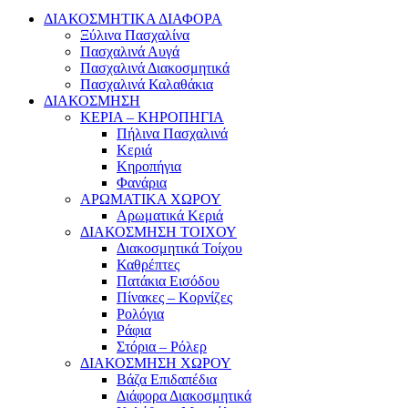
ΔΙΑΚΟΣΜΗΤΙΚΑ ΔΙΑΦΟΡΑ
Ξύλινα Πασχαλίνα
Πασχαλινά Αυγά
Πασχαλινά Διακοσμητικά
Πασχαλινά Καλαθάκια
ΔΙΑΚΟΣΜΗΣΗ
ΚΕΡΙΑ – ΚΗΡΟΠΗΓΙΑ
Πήλινα Πασχαλινά
Κεριά
Κηροπήγια
Φανάρια
ΑΡΩΜΑΤΙΚΑ ΧΩΡΟΥ
Αρωματικά Κεριά
ΔΙΑΚΟΣΜΗΣΗ ΤΟΙΧΟΥ
Διακοσμητικά Τοίχου
Καθρέπτες
Πατάκια Εισόδου
Πίνακες – Κορνίζες
Ρολόγια
Ράφια
Στόρια – Ρόλερ
ΔΙΑΚΟΣΜΗΣΗ ΧΩΡΟΥ
Βάζα Επιδαπέδια
Διάφορα Διακοσμητικά