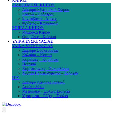
ΚΗΠΟΣ
ΔΙΑΚΟΣΜΗΣΗ ΚΗΠΟΥ
Διάφορα Εξωτερικού Χώρου
Κασπώ – Γλάστρες
Συντριβάνια – Λίμνες
Φράχτες – Καφασωτά
ΕΠΙΠΛΑ ΚΗΠΟΥ
Μπαούλα Κήπου
Ομπρέλες – Κιόσκια
ΥΛΙΚΑ ΣΥΣΚΕΥΑΣΙΑΣ
ΥΛΙΚΑ ΣΥΣΚΕΥΑΣΙΑΣ
Διάφορα Συσκευασίας
Καλάθια – Κουτιά
Κορδέλες – Κορδόνια
Πουγκιά
Χαρτότσαντες – Σακουλάκια
Χαρτιά Περιτυλίγματος – Σελοφάν
DIY
Διάφορα Κατασκευαστικά
Λουλουδάκια
Μεταλλικά – Ξύλινα Στοιχεία
Υφάσματα – Γάζες – Τούλια