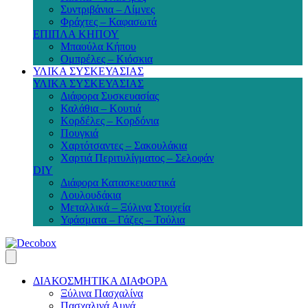
Συντριβάνια – Λίμνες
Φράχτες – Καφασωτά
ΕΠΙΠΛΑ ΚΗΠΟΥ
Μπαούλα Κήπου
Ομπρέλες – Κιόσκια
ΥΛΙΚΑ ΣΥΣΚΕΥΑΣΙΑΣ
ΥΛΙΚΑ ΣΥΣΚΕΥΑΣΙΑΣ
Διάφορα Συσκευασίας
Καλάθια – Κουτιά
Κορδέλες – Κορδόνια
Πουγκιά
Χαρτότσαντες – Σακουλάκια
Χαρτιά Περιτυλίγματος – Σελοφάν
DIY
Διάφορα Κατασκευαστικά
Λουλουδάκια
Μεταλλικά – Ξύλινα Στοιχεία
Υφάσματα – Γάζες – Τούλια
ΔΙΑΚΟΣΜΗΤΙΚΑ ΔΙΑΦΟΡΑ
Ξύλινα Πασχαλίνα
Πασχαλινά Αυγά