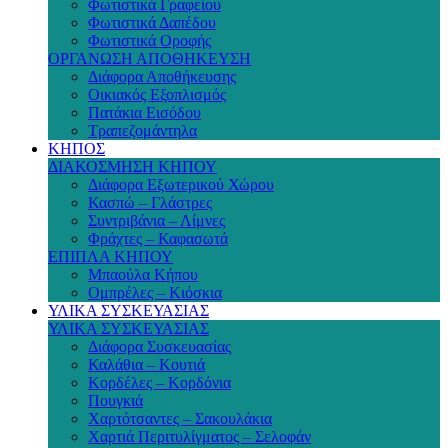
Φωτιστικά Γραφείου
Φωτιστικά Δαπέδου
Φωτιστικά Οροφής
ΟΡΓΑΝΩΣΗ ΑΠΟΘΗΚΕΥΣΗ
Διάφορα Αποθήκευσης
Οικιακός Εξοπλισμός
Πατάκια Εισόδου
Τραπεζομάντηλα
ΚΗΠΟΣ
ΔΙΑΚΟΣΜΗΣΗ ΚΗΠΟΥ
Διάφορα Εξωτερικού Χώρου
Κασπώ – Γλάστρες
Συντριβάνια – Λίμνες
Φράχτες – Καφασωτά
ΕΠΙΠΛΑ ΚΗΠΟΥ
Μπαούλα Κήπου
Ομπρέλες – Κιόσκια
ΥΛΙΚΑ ΣΥΣΚΕΥΑΣΙΑΣ
ΥΛΙΚΑ ΣΥΣΚΕΥΑΣΙΑΣ
Διάφορα Συσκευασίας
Καλάθια – Κουτιά
Κορδέλες – Κορδόνια
Πουγκιά
Χαρτότσαντες – Σακουλάκια
Χαρτιά Περιτυλίγματος – Σελοφάν