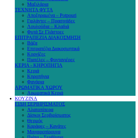
Μαξιλάρια
ΤΕΧΝΗΤΑ ΦΥΤΑ
Αποξηραμένα – Potpouri
Γιρλάντες – Πρασινάδες
Λουλούδια – Κλαδιά
Φυτά Σε Γλάστρες
ΕΠΙΤΡΑΠΕΖΙΑ ΔΙΑΚΟΣΜΗΣΗ
Βάζα
Επιτραπέζια Διακοσμητικά
Κορνίζες
Πιατέλες – Φοντανιέρες
ΚΕΡΙΑ - ΚΗΡΟΠΗΓΙΑ
Κεριά
Κηροπήγια
Φανάρια
ΑΡΩΜΑΤΙΚΑ ΧΩΡΟΥ
Αρωματικά Κεριά
ΚΟΥΖΙΝΑ
ΕΙΔΗ ΣΕΡΒΙΡΙΣΜΑΤΟΣ
Αλατοπίπερα
Δίσκοι Σερβιρίσματος
Θερμός
Καράφες – Κανάτες
Μαχαιροπίρουνα
Πιάτα – Σερβίτσια