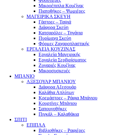
Φρουτιέρες
Μικροέπιπλα Κουζίνας
Πιατοθήκες – Ψωμιέρες
ΜΑΓΕΙΡΙΚΑ ΣΚΕΥΗ
Γάστρες – Ταψιά
Διάφορα Σκεύη
Κατσαρόλες – Τηγάνια
Πυρίμαχα Σκεύη
Φόρμες Ζαχαροπλαστικής
ΕΡΓΑΛΕΙΑ ΚΟΥΖΙΝΑΣ
Εργαλεία Μαγειρικής
Εργαλεία Σερβιρίσματος
Ζυγαριές Κουζίνας
Μικροσυσκευές
ΜΠΑΝΙΟ
ΑΞΕΣΟΥΑΡ ΜΠΑΝΙΟΥ
Διάφορα Αξεσουάρ
Καλάθια Απλύτων
Κρεμάστρες – Ράφια Μπάνιου
Κουρτίνες Μπάνιου
Σαπουνοθήκες
Πιγκάλ – Καλαθάκια
ΣΠΙΤΙ
ΕΠΙΠΛΑ
Βιβλιοθήκες – Ραφιέρες