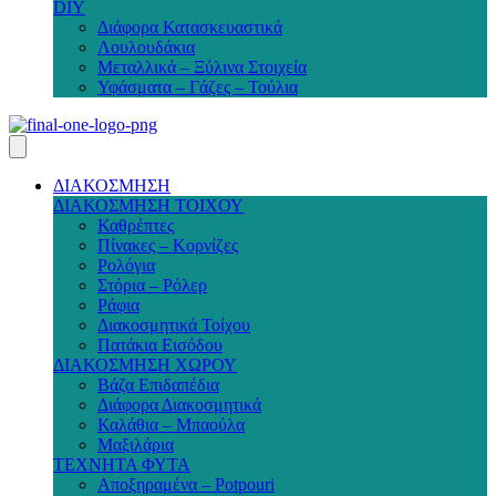
DIY
Διάφορα Κατασκευαστικά
Λουλουδάκια
Μεταλλικά – Ξύλινα Στοιχεία
Υφάσματα – Γάζες – Τούλια
ΔΙΑΚΟΣΜΗΣΗ
ΔΙΑΚΟΣΜΗΣΗ ΤΟΙΧΟΥ
Καθρέπτες
Πίνακες – Κορνίζες
Ρολόγια
Στόρια – Ρόλερ
Ράφια
Διακοσμητικά Τοίχου
Πατάκια Εισόδου
ΔΙΑΚΟΣΜΗΣΗ ΧΩΡΟΥ
Βάζα Επιδαπέδια
Διάφορα Διακοσμητικά
Καλάθια – Μπαούλα
Μαξιλάρια
ΤΕΧΝΗΤΑ ΦΥΤΑ
Αποξηραμένα – Potpouri