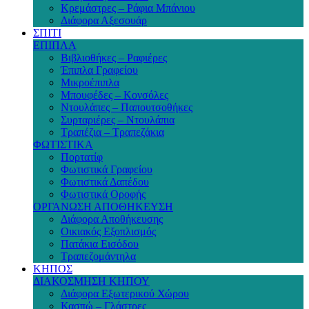
Κρεμάστρες – Ράφια Μπάνιου
Διάφορα Αξεσουάρ
ΣΠΙΤΙ
ΕΠΙΠΛΑ
Βιβλιοθήκες – Ραφιέρες
Έπιπλα Γραφείου
Μικροέπιπλα
Μπουφέδες – Κονσόλες
Ντουλάπες – Παπουτσοθήκες
Συρταριέρες – Ντουλάπια
Τραπέζια – Τραπεζάκια
ΦΩΤΙΣΤΙΚΑ
Πορτατίφ
Φωτιστικά Γραφείου
Φωτιστικά Δαπέδου
Φωτιστικά Οροφής
ΟΡΓΑΝΩΣΗ ΑΠΟΘΗΚΕΥΣΗ
Διάφορα Αποθήκευσης
Οικιακός Εξοπλισμός
Πατάκια Εισόδου
Τραπεζομάντηλα
ΚΗΠΟΣ
ΔΙΑΚΟΣΜΗΣΗ ΚΗΠΟΥ
Διάφορα Εξωτερικού Χώρου
Κασπώ – Γλάστρες