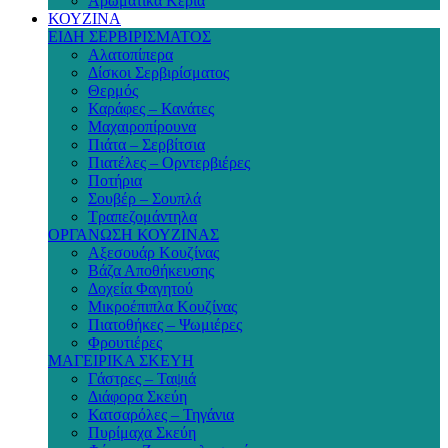
Αρωματικά Κεριά
ΚΟΥΖΙΝΑ
ΕΙΔΗ ΣΕΡΒΙΡΙΣΜΑΤΟΣ
Αλατοπίπερα
Δίσκοι Σερβιρίσματος
Θερμός
Καράφες – Κανάτες
Μαχαιροπίρουνα
Πιάτα – Σερβίτσια
Πιατέλες – Ορντερβιέρες
Ποτήρια
Σουβέρ – Σουπλά
Τραπεζομάντηλα
ΟΡΓΑΝΩΣΗ ΚΟΥΖΙΝΑΣ
Αξεσουάρ Κουζίνας
Βάζα Αποθήκευσης
Δοχεία Φαγητού
Μικροέπιπλα Κουζίνας
Πιατοθήκες – Ψωμιέρες
Φρουτιέρες
ΜΑΓΕΙΡΙΚΑ ΣΚΕΥΗ
Γάστρες – Ταψιά
Διάφορα Σκεύη
Κατσαρόλες – Τηγάνια
Πυρίμαχα Σκεύη