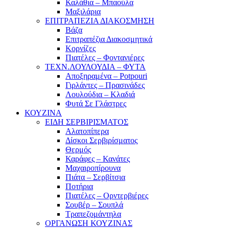
Καλάθια – Μπαούλα
Μαξιλάρια
ΕΠΙΤΡΑΠΕΖΙΑ ΔΙΑΚΟΣΜΗΣΗ
Βάζα
Επιτραπέζια Διακοσμητικά
Κορνίζες
Πιατέλες – Φοντανιέρες
ΤΕΧΝ.ΛΟΥΛΟΥΔΙΑ – ΦΥΤΑ
Αποξηραμένα – Potpouri
Γιρλάντες – Πρασινάδες
Λουλούδια – Κλαδιά
Φυτά Σε Γλάστρες
ΚΟΥΖΙΝΑ
ΕΙΔΗ ΣΕΡΒΙΡΙΣΜΑΤΟΣ
Αλατοπίπερα
Δίσκοι Σερβιρίσματος
Θερμός
Καράφες – Κανάτες
Μαχαιροπίρουνα
Πιάτα – Σερβίτσια
Ποτήρια
Πιατέλες – Ορντερβιέρες
Σουβέρ – Σουπλά
Τραπεζομάντηλα
ΟΡΓΑΝΩΣΗ ΚΟΥΖΙΝΑΣ