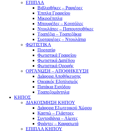
ΕΠΙΠΛΑ
Βιβλιοθήκες – Ραφιέρες
Έπιπλα Γραφείου
Μικροέπιπλα
Μπουφέδες – Κονσόλες
Ντουλάπες – Παπουτσοθήκες
Τραπέζια – Τραπεζάκια
Συρταριέρες – Ντουλάπια
ΦΩΤΙΣΤΙΚΑ
Πορτατίφ
Φωτιστικά Γραφείου
Φωτιστικά Δαπέδου
Φωτιστικά Οροφής
ΟΡΓΑΝΩΣΗ – ΑΠΟΘΗΚΕΥΣΗ
Διάφορα Αποθήκευσης
Οικιακός Εξοπλισμός
Πατάκια Εισόδου
Τραπεζομάντηλα
ΚΗΠΟΣ
ΔΙΑΚΟΣΜΗΣΗ ΚΗΠΟΥ
Διάφορα Εξωτερικού Χώρου
Κασπώ – Γλάστρες
Συντριβάνια – Λίμνες
Φράχτες – Καφασωτά
ΕΠΙΠΛΑ ΚΗΠΟΥ