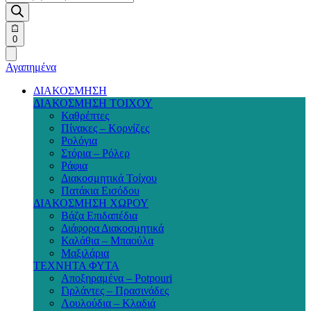
προϊόντων
Open
0
cart
Αγαπημένα
ΔΙΑΚΟΣΜΗΣΗ
ΔΙΑΚΟΣΜΗΣΗ ΤΟΙΧΟΥ
Καθρέπτες
Πίνακες – Κορνίζες
Ρολόγια
Στόρια – Ρόλερ
Ράφια
Διακοσμητικά Τοίχου
Πατάκια Εισόδου
ΔΙΑΚΟΣΜΗΣΗ ΧΩΡΟΥ
Βάζα Επιδαπέδια
Διάφορα Διακοσμητικά
Καλάθια – Μπαούλα
Μαξιλάρια
ΤΕΧΝΗΤΑ ΦΥΤΑ
Αποξηραμένα – Potpouri
Γιρλάντες – Πρασινάδες
Λουλούδια – Κλαδιά