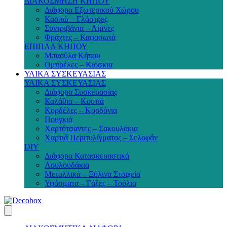
ΔΙΑΚΟΣΜΗΣΗ ΚΗΠΟΥ
Διάφορα Εξωτερικού Χώρου
Κασπώ – Γλάστρες
Συντριβάνια – Λίμνες
Φράχτες – Καφασωτά
ΕΠΙΠΛΑ ΚΗΠΟΥ
Μπαούλα Κήπου
Ομπρέλες – Κιόσκια
ΥΛΙΚΑ ΣΥΣΚΕΥΑΣΙΑΣ
ΥΛΙΚΑ ΣΥΣΚΕΥΑΣΙΑΣ
Διάφορα Συσκευασίας
Καλάθια – Κουτιά
Κορδέλες – Κορδόνια
Πουγκιά
Χαρτότσαντες – Σακουλάκια
Χαρτιά Περιτυλίγματος – Σελοφάν
DIY
Διάφορα Κατασκευαστικά
Λουλουδάκια
Μεταλλικά – Ξύλινα Στοιχεία
Υφάσματα – Γάζες – Τούλια