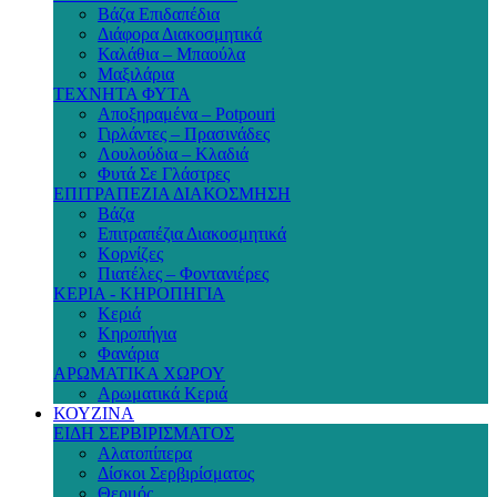
Βάζα Επιδαπέδια
Διάφορα Διακοσμητικά
Καλάθια – Μπαούλα
Μαξιλάρια
ΤΕΧΝΗΤΑ ΦΥΤΑ
Αποξηραμένα – Potpouri
Γιρλάντες – Πρασινάδες
Λουλούδια – Κλαδιά
Φυτά Σε Γλάστρες
ΕΠΙΤΡΑΠΕΖΙΑ ΔΙΑΚΟΣΜΗΣΗ
Βάζα
Επιτραπέζια Διακοσμητικά
Κορνίζες
Πιατέλες – Φοντανιέρες
ΚΕΡΙΑ - ΚΗΡΟΠΗΓΙΑ
Κεριά
Κηροπήγια
Φανάρια
ΑΡΩΜΑΤΙΚΑ ΧΩΡΟΥ
Αρωματικά Κεριά
ΚΟΥΖΙΝΑ
ΕΙΔΗ ΣΕΡΒΙΡΙΣΜΑΤΟΣ
Αλατοπίπερα
Δίσκοι Σερβιρίσματος
Θερμός