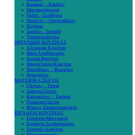
Καράφες – Κανάτες
Μαχαιροπίρουνα
Πιάτα – Σερβίτσια
Πιατέλες – Ορντερβιέρες
Ποτήρια
Σουβέρ – Σουπλά
Τραπεζομάντηλα
ΟΡΓΑΝΩΣΗ ΚΟΥΖΙΝΑΣ
Αξεσουάρ Κουζίνας
Βάζα Αποθήκευσης
Δοχεία Φαγητού
Μικροέπιπλα Κουζίνας
Πιατοθήκες – Ψωμιέρες
Φρουτιέρες
ΜΑΓΕΙΡΙΚΑ ΣΚΕΥΗ
Γάστρες – Ταψιά
Διάφορα Σκεύη
Κατσαρόλες – Τηγάνια
Πυρίμαχα Σκεύη
Φόρμες Ζαχαροπλαστικής
ΕΡΓΑΛΕΙΑ ΚΟΥΖΙΝΑΣ
Εργαλεία Μαγειρικής
Εργαλεία Σερβιρίσματος
Ζυγαριές Κουζίνας
Μικροσυσκευές