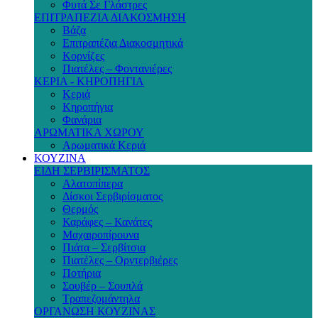
Φυτά Σε Γλάστρες
ΕΠΙΤΡΑΠΕΖΙΑ ΔΙΑΚΟΣΜΗΣΗ
Βάζα
Επιτραπέζια Διακοσμητικά
Κορνίζες
Πιατέλες – Φοντανιέρες
ΚΕΡΙΑ - ΚΗΡΟΠΗΓΙΑ
Κεριά
Κηροπήγια
Φανάρια
ΑΡΩΜΑΤΙΚΑ ΧΩΡΟΥ
Αρωματικά Κεριά
ΚΟΥΖΙΝΑ
ΕΙΔΗ ΣΕΡΒΙΡΙΣΜΑΤΟΣ
Αλατοπίπερα
Δίσκοι Σερβιρίσματος
Θερμός
Καράφες – Κανάτες
Μαχαιροπίρουνα
Πιάτα – Σερβίτσια
Πιατέλες – Ορντερβιέρες
Ποτήρια
Σουβέρ – Σουπλά
Τραπεζομάντηλα
ΟΡΓΑΝΩΣΗ ΚΟΥΖΙΝΑΣ