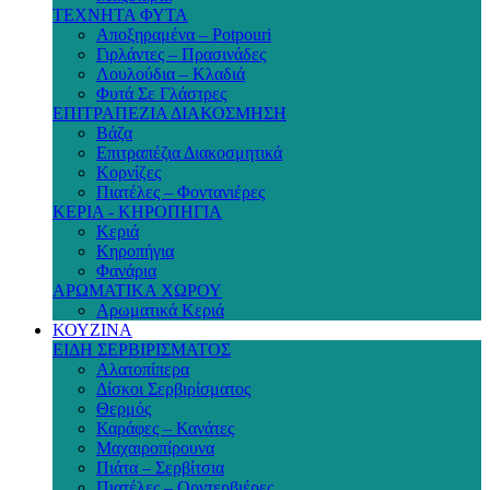
ΤΕΧΝΗΤΑ ΦΥΤΑ
Αποξηραμένα – Potpouri
Γιρλάντες – Πρασινάδες
Λουλούδια – Κλαδιά
Φυτά Σε Γλάστρες
ΕΠΙΤΡΑΠΕΖΙΑ ΔΙΑΚΟΣΜΗΣΗ
Βάζα
Επιτραπέζια Διακοσμητικά
Κορνίζες
Πιατέλες – Φοντανιέρες
ΚΕΡΙΑ - ΚΗΡΟΠΗΓΙΑ
Κεριά
Κηροπήγια
Φανάρια
ΑΡΩΜΑΤΙΚΑ ΧΩΡΟΥ
Αρωματικά Κεριά
ΚΟΥΖΙΝΑ
ΕΙΔΗ ΣΕΡΒΙΡΙΣΜΑΤΟΣ
Αλατοπίπερα
Δίσκοι Σερβιρίσματος
Θερμός
Καράφες – Κανάτες
Μαχαιροπίρουνα
Πιάτα – Σερβίτσια
Πιατέλες – Ορντερβιέρες