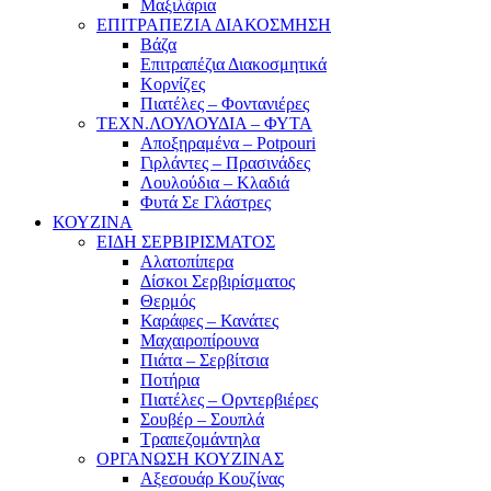
Μαξιλάρια
ΕΠΙΤΡΑΠΕΖΙΑ ΔΙΑΚΟΣΜΗΣΗ
Βάζα
Επιτραπέζια Διακοσμητικά
Κορνίζες
Πιατέλες – Φοντανιέρες
ΤΕΧΝ.ΛΟΥΛΟΥΔΙΑ – ΦΥΤΑ
Αποξηραμένα – Potpouri
Γιρλάντες – Πρασινάδες
Λουλούδια – Κλαδιά
Φυτά Σε Γλάστρες
ΚΟΥΖΙΝΑ
ΕΙΔΗ ΣΕΡΒΙΡΙΣΜΑΤΟΣ
Αλατοπίπερα
Δίσκοι Σερβιρίσματος
Θερμός
Καράφες – Κανάτες
Μαχαιροπίρουνα
Πιάτα – Σερβίτσια
Ποτήρια
Πιατέλες – Ορντερβιέρες
Σουβέρ – Σουπλά
Τραπεζομάντηλα
ΟΡΓΑΝΩΣΗ ΚΟΥΖΙΝΑΣ
Αξεσουάρ Κουζίνας