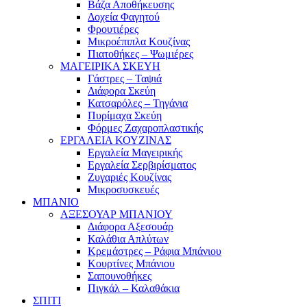
Βάζα Αποθήκευσης
Δοχεία Φαγητού
Φρουτιέρες
Μικροέπιπλα Κουζίνας
Πιατοθήκες – Ψωμιέρες
ΜΑΓΕΙΡΙΚΑ ΣΚΕΥΗ
Γάστρες – Ταψιά
Διάφορα Σκεύη
Κατσαρόλες – Τηγάνια
Πυρίμαχα Σκεύη
Φόρμες Ζαχαροπλαστικής
ΕΡΓΑΛΕΙΑ ΚΟΥΖΙΝΑΣ
Εργαλεία Μαγειρικής
Εργαλεία Σερβιρίσματος
Ζυγαριές Κουζίνας
Μικροσυσκευές
ΜΠΑΝΙΟ
ΑΞΕΣΟΥΑΡ ΜΠΑΝΙΟΥ
Διάφορα Αξεσουάρ
Καλάθια Απλύτων
Κρεμάστρες – Ράφια Μπάνιου
Κουρτίνες Μπάνιου
Σαπουνοθήκες
Πιγκάλ – Καλαθάκια
ΣΠΙΤΙ