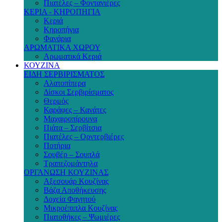
Πιατέλες – Φοντανιέρες
ΚΕΡΙΑ - ΚΗΡΟΠΗΓΙΑ
Κεριά
Κηροπήγια
Φανάρια
ΑΡΩΜΑΤΙΚΑ ΧΩΡΟΥ
Αρωματικά Κεριά
ΚΟΥΖΙΝΑ
ΕΙΔΗ ΣΕΡΒΙΡΙΣΜΑΤΟΣ
Αλατοπίπερα
Δίσκοι Σερβιρίσματος
Θερμός
Καράφες – Κανάτες
Μαχαιροπίρουνα
Πιάτα – Σερβίτσια
Πιατέλες – Ορντερβιέρες
Ποτήρια
Σουβέρ – Σουπλά
Τραπεζομάντηλα
ΟΡΓΑΝΩΣΗ ΚΟΥΖΙΝΑΣ
Αξεσουάρ Κουζίνας
Βάζα Αποθήκευσης
Δοχεία Φαγητού
Μικροέπιπλα Κουζίνας
Πιατοθήκες – Ψωμιέρες