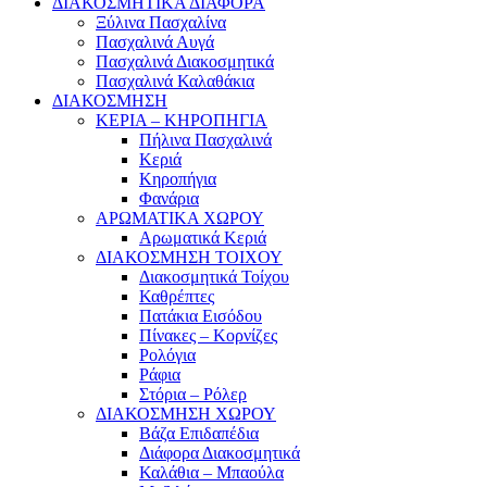
ΔΙΑΚΟΣΜΗΤΙΚΑ ΔΙΑΦΟΡΑ
Ξύλινα Πασχαλίνα
Πασχαλινά Αυγά
Πασχαλινά Διακοσμητικά
Πασχαλινά Καλαθάκια
ΔΙΑΚΟΣΜΗΣΗ
ΚΕΡΙΑ – ΚΗΡΟΠΗΓΙΑ
Πήλινα Πασχαλινά
Κεριά
Κηροπήγια
Φανάρια
ΑΡΩΜΑΤΙΚΑ ΧΩΡΟΥ
Αρωματικά Κεριά
ΔΙΑΚΟΣΜΗΣΗ ΤΟΙΧΟΥ
Διακοσμητικά Τοίχου
Καθρέπτες
Πατάκια Εισόδου
Πίνακες – Κορνίζες
Ρολόγια
Ράφια
Στόρια – Ρόλερ
ΔΙΑΚΟΣΜΗΣΗ ΧΩΡΟΥ
Βάζα Επιδαπέδια
Διάφορα Διακοσμητικά
Καλάθια – Μπαούλα