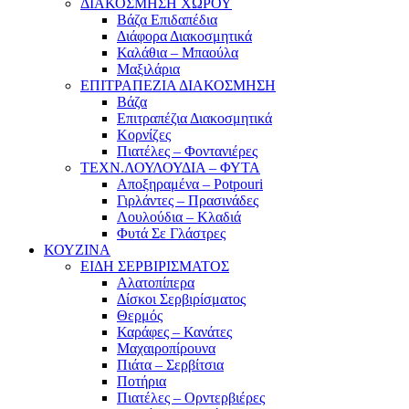
ΔΙΑΚΟΣΜΗΣΗ ΧΩΡΟΥ
Βάζα Επιδαπέδια
Διάφορα Διακοσμητικά
Καλάθια – Μπαούλα
Μαξιλάρια
ΕΠΙΤΡΑΠΕΖΙΑ ΔΙΑΚΟΣΜΗΣΗ
Βάζα
Επιτραπέζια Διακοσμητικά
Κορνίζες
Πιατέλες – Φοντανιέρες
ΤΕΧΝ.ΛΟΥΛΟΥΔΙΑ – ΦΥΤΑ
Αποξηραμένα – Potpouri
Γιρλάντες – Πρασινάδες
Λουλούδια – Κλαδιά
Φυτά Σε Γλάστρες
ΚΟΥΖΙΝΑ
ΕΙΔΗ ΣΕΡΒΙΡΙΣΜΑΤΟΣ
Αλατοπίπερα
Δίσκοι Σερβιρίσματος
Θερμός
Καράφες – Κανάτες
Μαχαιροπίρουνα
Πιάτα – Σερβίτσια
Ποτήρια
Πιατέλες – Ορντερβιέρες