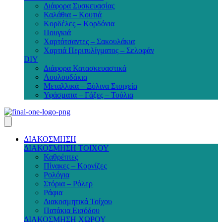
Διάφορα Συσκευασίας
Καλάθια – Κουτιά
Κορδέλες – Κορδόνια
Πουγκιά
Χαρτότσαντες – Σακουλάκια
Χαρτιά Περιτυλίγματος – Σελοφάν
DIY
Διάφορα Κατασκευαστικά
Λουλουδάκια
Μεταλλικά – Ξύλινα Στοιχεία
Υφάσματα – Γάζες – Τούλια
ΔΙΑΚΟΣΜΗΣΗ
ΔΙΑΚΟΣΜΗΣΗ ΤΟΙΧΟΥ
Καθρέπτες
Πίνακες – Κορνίζες
Ρολόγια
Στόρια – Ρόλερ
Ράφια
Διακοσμητικά Τοίχου
Πατάκια Εισόδου
ΔΙΑΚΟΣΜΗΣΗ ΧΩΡΟΥ