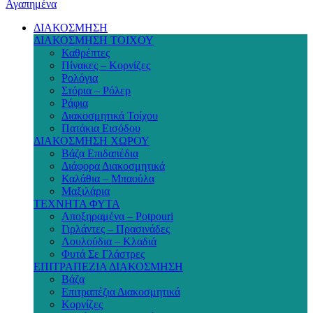
Αγαπημένα
ΔΙΑΚΟΣΜΗΣΗ
ΔΙΑΚΟΣΜΗΣΗ ΤΟΙΧΟΥ
Καθρέπτες
Πίνακες – Κορνίζες
Ρολόγια
Στόρια – Ρόλερ
Ράφια
Διακοσμητικά Τοίχου
Πατάκια Εισόδου
ΔΙΑΚΟΣΜΗΣΗ ΧΩΡΟΥ
Βάζα Επιδαπέδια
Διάφορα Διακοσμητικά
Καλάθια – Μπαούλα
Μαξιλάρια
ΤΕΧΝΗΤΑ ΦΥΤΑ
Αποξηραμένα – Potpouri
Γιρλάντες – Πρασινάδες
Λουλούδια – Κλαδιά
Φυτά Σε Γλάστρες
ΕΠΙΤΡΑΠΕΖΙΑ ΔΙΑΚΟΣΜΗΣΗ
Βάζα
Επιτραπέζια Διακοσμητικά
Κορνίζες