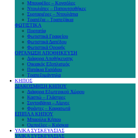
Μπουφέδες – Κονσόλες
Ντουλάπες – Παπουτσοθήκες
Συρταριέρες – Ντουλάπια
Τραπέζια – Τραπεζάκια
ΦΩΤΙΣΤΙΚΑ
Πορτατίφ
Φωτιστικά Γραφείου
Φωτιστικά Δαπέδου
Φωτιστικά Οροφής
ΟΡΓΑΝΩΣΗ ΑΠΟΘΗΚΕΥΣΗ
Διάφορα Αποθήκευσης
Οικιακός Εξοπλισμός
Πατάκια Εισόδου
Τραπεζομάντηλα
ΚΗΠΟΣ
ΔΙΑΚΟΣΜΗΣΗ ΚΗΠΟΥ
Διάφορα Εξωτερικού Χώρου
Κασπώ – Γλάστρες
Συντριβάνια – Λίμνες
Φράχτες – Καφασωτά
ΕΠΙΠΛΑ ΚΗΠΟΥ
Μπαούλα Κήπου
Ομπρέλες – Κιόσκια
ΥΛΙΚΑ ΣΥΣΚΕΥΑΣΙΑΣ
ΥΛΙΚΑ ΣΥΣΚΕΥΑΣΙΑΣ