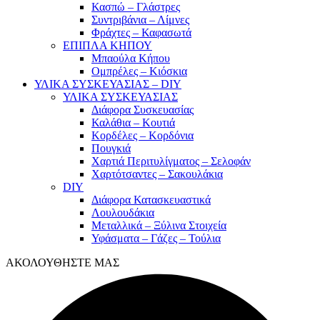
Κασπώ – Γλάστρες
Συντριβάνια – Λίμνες
Φράχτες – Καφασωτά
ΕΠΙΠΛΑ ΚΗΠΟΥ
Μπαούλα Κήπου
Ομπρέλες – Κιόσκια
ΥΛΙΚΑ ΣΥΣΚΕΥΑΣΙΑΣ – DIY
ΥΛΙΚΑ ΣΥΣΚΕΥΑΣΙΑΣ
Διάφορα Συσκευασίας
Καλάθια – Κουτιά
Κορδέλες – Κορδόνια
Πουγκιά
Χαρτιά Περιτυλίγματος – Σελοφάν
Χαρτότσαντες – Σακουλάκια
DIY
Διάφορα Κατασκευαστικά
Λουλουδάκια
Μεταλλικά – Ξύλινα Στοιχεία
Υφάσματα – Γάζες – Τούλια
ΑΚΟΛΟΥΘΗΣΤΕ ΜΑΣ