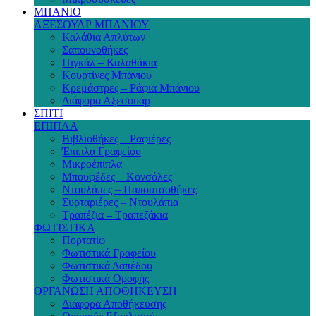
ΜΠΑΝΙΟ
ΑΞΕΣΟΥΑΡ ΜΠΑΝΙΟΥ
Καλάθια Απλύτων
Σαπουνοθήκες
Πιγκάλ – Καλαθάκια
Κουρτίνες Μπάνιου
Κρεμάστρες – Ράφια Μπάνιου
Διάφορα Αξεσουάρ
ΣΠΙΤΙ
ΕΠΙΠΛΑ
Βιβλιοθήκες – Ραφιέρες
Έπιπλα Γραφείου
Μικροέπιπλα
Μπουφέδες – Κονσόλες
Ντουλάπες – Παπουτσοθήκες
Συρταριέρες – Ντουλάπια
Τραπέζια – Τραπεζάκια
ΦΩΤΙΣΤΙΚΑ
Πορτατίφ
Φωτιστικά Γραφείου
Φωτιστικά Δαπέδου
Φωτιστικά Οροφής
ΟΡΓΑΝΩΣΗ ΑΠΟΘΗΚΕΥΣΗ
Διάφορα Αποθήκευσης