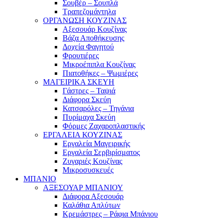
Σουβέρ – Σουπλά
Τραπεζομάντηλα
ΟΡΓΑΝΩΣΗ ΚΟΥΖΙΝΑΣ
Αξεσουάρ Κουζίνας
Βάζα Αποθήκευσης
Δοχεία Φαγητού
Φρουτιέρες
Μικροέπιπλα Κουζίνας
Πιατοθήκες – Ψωμιέρες
ΜΑΓΕΙΡΙΚΑ ΣΚΕΥΗ
Γάστρες – Ταψιά
Διάφορα Σκεύη
Κατσαρόλες – Τηγάνια
Πυρίμαχα Σκεύη
Φόρμες Ζαχαροπλαστικής
ΕΡΓΑΛΕΙΑ ΚΟΥΖΙΝΑΣ
Εργαλεία Μαγειρικής
Εργαλεία Σερβιρίσματος
Ζυγαριές Κουζίνας
Μικροσυσκευές
ΜΠΑΝΙΟ
ΑΞΕΣΟΥΑΡ ΜΠΑΝΙΟΥ
Διάφορα Αξεσουάρ
Καλάθια Απλύτων
Κρεμάστρες – Ράφια Μπάνιου