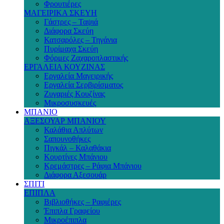
Φρουτιέρες
ΜΑΓΕΙΡΙΚΑ ΣΚΕΥΗ
Γάστρες – Ταψιά
Διάφορα Σκεύη
Κατσαρόλες – Τηγάνια
Πυρίμαχα Σκεύη
Φόρμες Ζαχαροπλαστικής
ΕΡΓΑΛΕΙΑ ΚΟΥΖΙΝΑΣ
Εργαλεία Μαγειρικής
Εργαλεία Σερβιρίσματος
Ζυγαριές Κουζίνας
Μικροσυσκευές
ΜΠΑΝΙΟ
ΑΞΕΣΟΥΑΡ ΜΠΑΝΙΟΥ
Καλάθια Απλύτων
Σαπουνοθήκες
Πιγκάλ – Καλαθάκια
Κουρτίνες Μπάνιου
Κρεμάστρες – Ράφια Μπάνιου
Διάφορα Αξεσουάρ
ΣΠΙΤΙ
ΕΠΙΠΛΑ
Βιβλιοθήκες – Ραφιέρες
Έπιπλα Γραφείου
Μικροέπιπλα