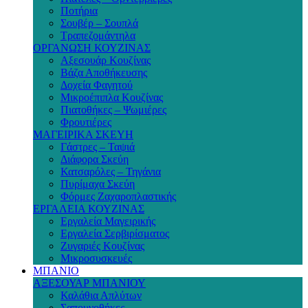
Ποτήρια
Σουβέρ – Σουπλά
Τραπεζομάντηλα
ΟΡΓΑΝΩΣΗ ΚΟΥΖΙΝΑΣ
Αξεσουάρ Κουζίνας
Βάζα Αποθήκευσης
Δοχεία Φαγητού
Μικροέπιπλα Κουζίνας
Πιατοθήκες – Ψωμιέρες
Φρουτιέρες
ΜΑΓΕΙΡΙΚΑ ΣΚΕΥΗ
Γάστρες – Ταψιά
Διάφορα Σκεύη
Κατσαρόλες – Τηγάνια
Πυρίμαχα Σκεύη
Φόρμες Ζαχαροπλαστικής
ΕΡΓΑΛΕΙΑ ΚΟΥΖΙΝΑΣ
Εργαλεία Μαγειρικής
Εργαλεία Σερβιρίσματος
Ζυγαριές Κουζίνας
Μικροσυσκευές
ΜΠΑΝΙΟ
ΑΞΕΣΟΥΑΡ ΜΠΑΝΙΟΥ
Καλάθια Απλύτων
Σαπουνοθήκες