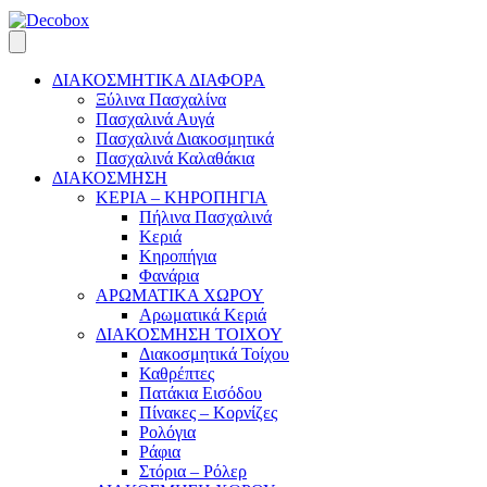
ΔΙΑΚΟΣΜΗΤΙΚΑ ΔΙΑΦΟΡΑ
Ξύλινα Πασχαλίνα
Πασχαλινά Αυγά
Πασχαλινά Διακοσμητικά
Πασχαλινά Καλαθάκια
ΔΙΑΚΟΣΜΗΣΗ
ΚΕΡΙΑ – ΚΗΡΟΠΗΓΙΑ
Πήλινα Πασχαλινά
Κεριά
Κηροπήγια
Φανάρια
ΑΡΩΜΑΤΙΚΑ ΧΩΡΟΥ
Αρωματικά Κεριά
ΔΙΑΚΟΣΜΗΣΗ ΤΟΙΧΟΥ
Διακοσμητικά Τοίχου
Καθρέπτες
Πατάκια Εισόδου
Πίνακες – Κορνίζες
Ρολόγια
Ράφια
Στόρια – Ρόλερ