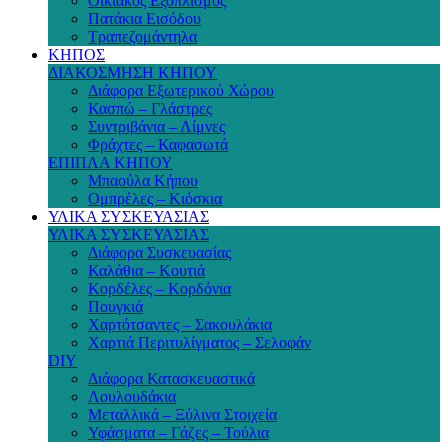
Οικιακός Εξοπλισμός
Πατάκια Εισόδου
Τραπεζομάντηλα
ΚΗΠΟΣ
ΔΙΑΚΟΣΜΗΣΗ ΚΗΠΟΥ
Διάφορα Εξωτερικού Χώρου
Κασπώ – Γλάστρες
Συντριβάνια – Λίμνες
Φράχτες – Καφασωτά
ΕΠΙΠΛΑ ΚΗΠΟΥ
Μπαούλα Κήπου
Ομπρέλες – Κιόσκια
ΥΛΙΚΑ ΣΥΣΚΕΥΑΣΙΑΣ
ΥΛΙΚΑ ΣΥΣΚΕΥΑΣΙΑΣ
Διάφορα Συσκευασίας
Καλάθια – Κουτιά
Κορδέλες – Κορδόνια
Πουγκιά
Χαρτότσαντες – Σακουλάκια
Χαρτιά Περιτυλίγματος – Σελοφάν
DIY
Διάφορα Κατασκευαστικά
Λουλουδάκια
Μεταλλικά – Ξύλινα Στοιχεία
Υφάσματα – Γάζες – Τούλια