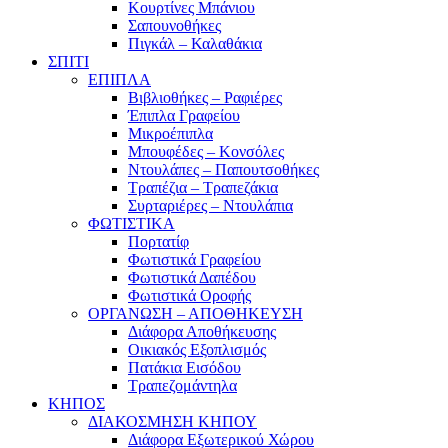
Κουρτίνες Μπάνιου
Σαπουνοθήκες
Πιγκάλ – Καλαθάκια
ΣΠΙΤΙ
ΕΠΙΠΛΑ
Βιβλιοθήκες – Ραφιέρες
Έπιπλα Γραφείου
Μικροέπιπλα
Μπουφέδες – Κονσόλες
Ντουλάπες – Παπουτσοθήκες
Τραπέζια – Τραπεζάκια
Συρταριέρες – Ντουλάπια
ΦΩΤΙΣΤΙΚΑ
Πορτατίφ
Φωτιστικά Γραφείου
Φωτιστικά Δαπέδου
Φωτιστικά Οροφής
ΟΡΓΑΝΩΣΗ – ΑΠΟΘΗΚΕΥΣΗ
Διάφορα Αποθήκευσης
Οικιακός Εξοπλισμός
Πατάκια Εισόδου
Τραπεζομάντηλα
ΚΗΠΟΣ
ΔΙΑΚΟΣΜΗΣΗ ΚΗΠΟΥ
Διάφορα Εξωτερικού Χώρου