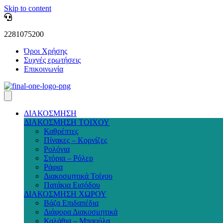
Skip to content
2281075200
Όροι Χρήσης
Συχνές ερωτήσεις
Επικοινωνία
ΔΙΑΚΟΣΜΗΣΗ
ΔΙΑΚΟΣΜΗΣΗ ΤΟΙΧΟΥ
Καθρέπτες
Πίνακες – Κορνίζες
Ρολόγια
Στόρια – Ρόλερ
Ράφια
Διακοσμητικά Τοίχου
Πατάκια Εισόδου
ΔΙΑΚΟΣΜΗΣΗ ΧΩΡΟΥ
Βάζα Επιδαπέδια
Διάφορα Διακοσμητικά
Καλάθια – Μπαούλα