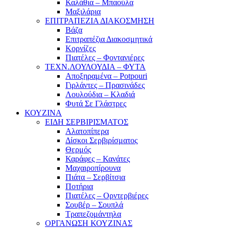
Καλάθια – Μπαούλα
Μαξιλάρια
ΕΠΙΤΡΑΠΕΖΙΑ ΔΙΑΚΟΣΜΗΣΗ
Βάζα
Επιτραπέζια Διακοσμητικά
Κορνίζες
Πιατέλες – Φοντανιέρες
ΤΕΧΝ.ΛΟΥΛΟΥΔΙΑ – ΦΥΤΑ
Αποξηραμένα – Potpouri
Γιρλάντες – Πρασινάδες
Λουλούδια – Κλαδιά
Φυτά Σε Γλάστρες
ΚΟΥΖΙΝΑ
ΕΙΔΗ ΣΕΡΒΙΡΙΣΜΑΤΟΣ
Αλατοπίπερα
Δίσκοι Σερβιρίσματος
Θερμός
Καράφες – Κανάτες
Μαχαιροπίρουνα
Πιάτα – Σερβίτσια
Ποτήρια
Πιατέλες – Ορντερβιέρες
Σουβέρ – Σουπλά
Τραπεζομάντηλα
ΟΡΓΑΝΩΣΗ ΚΟΥΖΙΝΑΣ