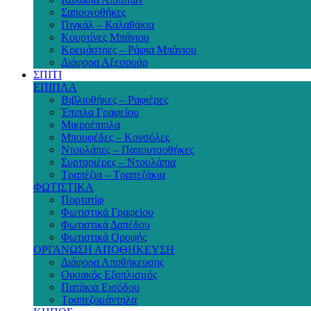
Σαπουνοθήκες
Πιγκάλ – Καλαθάκια
Κουρτίνες Μπάνιου
Κρεμάστρες – Ράφια Μπάνιου
Διάφορα Αξεσουάρ
ΣΠΙΤΙ
ΕΠΙΠΛΑ
Βιβλιοθήκες – Ραφιέρες
Έπιπλα Γραφείου
Μικροέπιπλα
Μπουφέδες – Κονσόλες
Ντουλάπες – Παπουτσοθήκες
Συρταριέρες – Ντουλάπια
Τραπέζια – Τραπεζάκια
ΦΩΤΙΣΤΙΚΑ
Πορτατίφ
Φωτιστικά Γραφείου
Φωτιστικά Δαπέδου
Φωτιστικά Οροφής
ΟΡΓΑΝΩΣΗ ΑΠΟΘΗΚΕΥΣΗ
Διάφορα Αποθήκευσης
Οικιακός Εξοπλισμός
Πατάκια Εισόδου
Τραπεζομάντηλα