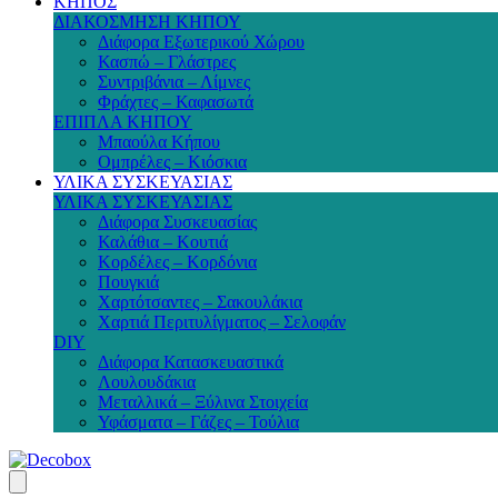
ΚΗΠΟΣ
ΔΙΑΚΟΣΜΗΣΗ ΚΗΠΟΥ
Διάφορα Εξωτερικού Χώρου
Κασπώ – Γλάστρες
Συντριβάνια – Λίμνες
Φράχτες – Καφασωτά
ΕΠΙΠΛΑ ΚΗΠΟΥ
Μπαούλα Κήπου
Ομπρέλες – Κιόσκια
ΥΛΙΚΑ ΣΥΣΚΕΥΑΣΙΑΣ
ΥΛΙΚΑ ΣΥΣΚΕΥΑΣΙΑΣ
Διάφορα Συσκευασίας
Καλάθια – Κουτιά
Κορδέλες – Κορδόνια
Πουγκιά
Χαρτότσαντες – Σακουλάκια
Χαρτιά Περιτυλίγματος – Σελοφάν
DIY
Διάφορα Κατασκευαστικά
Λουλουδάκια
Μεταλλικά – Ξύλινα Στοιχεία
Υφάσματα – Γάζες – Τούλια