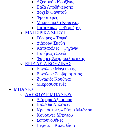
Αξεσουάρ Κουζίνας
Βάζα Αποθήκευσης
Δοχεία Φαγητού
Φρουτιέρες
Μικροέπιπλα Κουζίνας
Πιατοθήκες – Ψωμιέρες
ΜΑΓΕΙΡΙΚΑ ΣΚΕΥΗ
Γάστρες – Ταψιά
Διάφορα Σκεύη
Κατσαρόλες – Τηγάνια
Πυρίμαχα Σκεύη
Φόρμες Ζαχαροπλαστικής
ΕΡΓΑΛΕΙΑ ΚΟΥΖΙΝΑΣ
Εργαλεία Μαγειρικής
Εργαλεία Σερβιρίσματος
Ζυγαριές Κουζίνας
Μικροσυσκευές
ΜΠΑΝΙΟ
ΑΞΕΣΟΥΑΡ ΜΠΑΝΙΟΥ
Διάφορα Αξεσουάρ
Καλάθια Απλύτων
Κρεμάστρες – Ράφια Μπάνιου
Κουρτίνες Μπάνιου
Σαπουνοθήκες
Πιγκάλ – Καλαθάκια