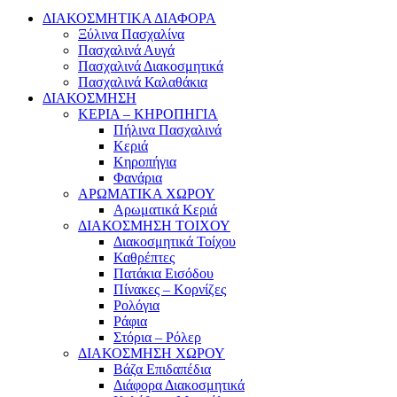
ΔΙΑΚΟΣΜΗΤΙΚΑ ΔΙΑΦΟΡΑ
Ξύλινα Πασχαλίνα
Πασχαλινά Αυγά
Πασχαλινά Διακοσμητικά
Πασχαλινά Καλαθάκια
ΔΙΑΚΟΣΜΗΣΗ
ΚΕΡΙΑ – ΚΗΡΟΠΗΓΙΑ
Πήλινα Πασχαλινά
Κεριά
Κηροπήγια
Φανάρια
ΑΡΩΜΑΤΙΚΑ ΧΩΡΟΥ
Αρωματικά Κεριά
ΔΙΑΚΟΣΜΗΣΗ ΤΟΙΧΟΥ
Διακοσμητικά Τοίχου
Καθρέπτες
Πατάκια Εισόδου
Πίνακες – Κορνίζες
Ρολόγια
Ράφια
Στόρια – Ρόλερ
ΔΙΑΚΟΣΜΗΣΗ ΧΩΡΟΥ
Βάζα Επιδαπέδια
Διάφορα Διακοσμητικά