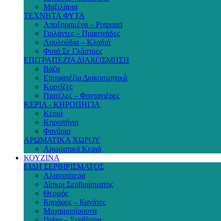
Μαξιλάρια
ΤΕΧΝΗΤΑ ΦΥΤΑ
Αποξηραμένα – Potpouri
Γιρλάντες – Πρασινάδες
Λουλούδια – Κλαδιά
Φυτά Σε Γλάστρες
ΕΠΙΤΡΑΠΕΖΙΑ ΔΙΑΚΟΣΜΗΣΗ
Βάζα
Επιτραπέζια Διακοσμητικά
Κορνίζες
Πιατέλες – Φοντανιέρες
ΚΕΡΙΑ - ΚΗΡΟΠΗΓΙΑ
Κεριά
Κηροπήγια
Φανάρια
ΑΡΩΜΑΤΙΚΑ ΧΩΡΟΥ
Αρωματικά Κεριά
ΚΟΥΖΙΝΑ
ΕΙΔΗ ΣΕΡΒΙΡΙΣΜΑΤΟΣ
Αλατοπίπερα
Δίσκοι Σερβιρίσματος
Θερμός
Καράφες – Κανάτες
Μαχαιροπίρουνα
Πιάτα – Σερβίτσια