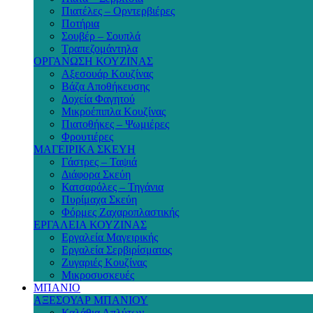
Πιατέλες – Ορντερβιέρες
Ποτήρια
Σουβέρ – Σουπλά
Τραπεζομάντηλα
ΟΡΓΑΝΩΣΗ ΚΟΥΖΙΝΑΣ
Αξεσουάρ Κουζίνας
Βάζα Αποθήκευσης
Δοχεία Φαγητού
Μικροέπιπλα Κουζίνας
Πιατοθήκες – Ψωμιέρες
Φρουτιέρες
ΜΑΓΕΙΡΙΚΑ ΣΚΕΥΗ
Γάστρες – Ταψιά
Διάφορα Σκεύη
Κατσαρόλες – Τηγάνια
Πυρίμαχα Σκεύη
Φόρμες Ζαχαροπλαστικής
ΕΡΓΑΛΕΙΑ ΚΟΥΖΙΝΑΣ
Εργαλεία Μαγειρικής
Εργαλεία Σερβιρίσματος
Ζυγαριές Κουζίνας
Μικροσυσκευές
ΜΠΑΝΙΟ
ΑΞΕΣΟΥΑΡ ΜΠΑΝΙΟΥ
Καλάθια Απλύτων