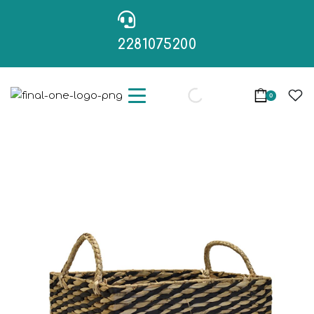
2281075200
0