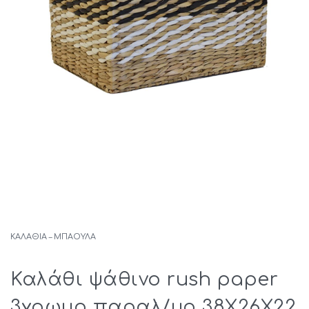
ΚΑΛΆΘΙΑ – ΜΠΑΟΎΛΑ
Καλάθι ψάθινο rush paper
3χρωμο παραλ/μο 38X26X22