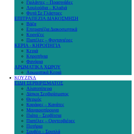
Γιρλάντες – Πρασινάδες
Λουλούδια – Κλαδιά
Φυτά Σε Γλάστρες
ΕΠΙΤΡΑΠΕΖΙΑ ΔΙΑΚΟΣΜΗΣΗ
Βάζα
Επιτραπέζια Διακοσμητικά
Κορνίζες
Πιατέλες – Φοντανιέρες
ΚΕΡΙΑ - ΚΗΡΟΠΗΓΙΑ
Κεριά
Κηροπήγια
Φανάρια
ΑΡΩΜΑΤΙΚΑ ΧΩΡΟΥ
Αρωματικά Κεριά
ΚΟΥΖΙΝΑ
ΕΙΔΗ ΣΕΡΒΙΡΙΣΜΑΤΟΣ
Αλατοπίπερα
Δίσκοι Σερβιρίσματος
Θερμός
Καράφες – Κανάτες
Μαχαιροπίρουνα
Πιάτα – Σερβίτσια
Πιατέλες – Ορντερβιέρες
Ποτήρια
Σουβέρ – Σουπλά