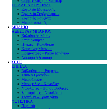
Φόρμες Ζαχαροπλαστικής
ΕΡΓΑΛΕΙΑ ΚΟΥΖΙΝΑΣ
Εργαλεία Μαγειρικής
Εργαλεία Σερβιρίσματος
Ζυγαριές Κουζίνας
Μικροσυσκευές
ΜΠΑΝΙΟ
ΑΞΕΣΟΥΑΡ ΜΠΑΝΙΟΥ
Καλάθια Απλύτων
Σαπουνοθήκες
Πιγκάλ – Καλαθάκια
Κουρτίνες Μπάνιου
Κρεμάστρες – Ράφια Μπάνιου
Διάφορα Αξεσουάρ
ΣΠΙΤΙ
ΕΠΙΠΛΑ
Βιβλιοθήκες – Ραφιέρες
Έπιπλα Γραφείου
Μικροέπιπλα
Μπουφέδες – Κονσόλες
Ντουλάπες – Παπουτσοθήκες
Συρταριέρες – Ντουλάπια
Τραπέζια – Τραπεζάκια
ΦΩΤΙΣΤΙΚΑ
Πορτατίφ