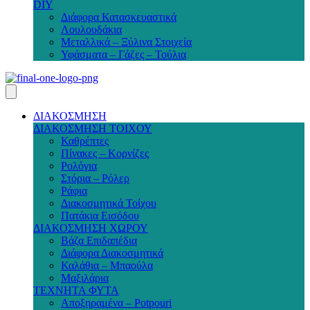
DIY
Διάφορα Κατασκευαστικά
Λουλουδάκια
Μεταλλικά – Ξύλινα Στοιχεία
Υφάσματα – Γάζες – Τούλια
ΔΙΑΚΟΣΜΗΣΗ
ΔΙΑΚΟΣΜΗΣΗ ΤΟΙΧΟΥ
Καθρέπτες
Πίνακες – Κορνίζες
Ρολόγια
Στόρια – Ρόλερ
Ράφια
Διακοσμητικά Τοίχου
Πατάκια Εισόδου
ΔΙΑΚΟΣΜΗΣΗ ΧΩΡΟΥ
Βάζα Επιδαπέδια
Διάφορα Διακοσμητικά
Καλάθια – Μπαούλα
Μαξιλάρια
ΤΕΧΝΗΤΑ ΦΥΤΑ
Αποξηραμένα – Potpouri