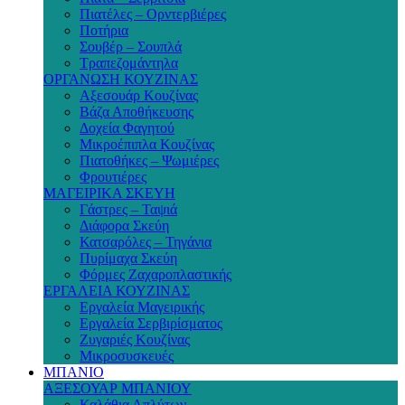
Πιατέλες – Ορντερβιέρες
Ποτήρια
Σουβέρ – Σουπλά
Τραπεζομάντηλα
ΟΡΓΑΝΩΣΗ ΚΟΥΖΙΝΑΣ
Αξεσουάρ Κουζίνας
Βάζα Αποθήκευσης
Δοχεία Φαγητού
Μικροέπιπλα Κουζίνας
Πιατοθήκες – Ψωμιέρες
Φρουτιέρες
ΜΑΓΕΙΡΙΚΑ ΣΚΕΥΗ
Γάστρες – Ταψιά
Διάφορα Σκεύη
Κατσαρόλες – Τηγάνια
Πυρίμαχα Σκεύη
Φόρμες Ζαχαροπλαστικής
ΕΡΓΑΛΕΙΑ ΚΟΥΖΙΝΑΣ
Εργαλεία Μαγειρικής
Εργαλεία Σερβιρίσματος
Ζυγαριές Κουζίνας
Μικροσυσκευές
ΜΠΑΝΙΟ
ΑΞΕΣΟΥΑΡ ΜΠΑΝΙΟΥ
Καλάθια Απλύτων