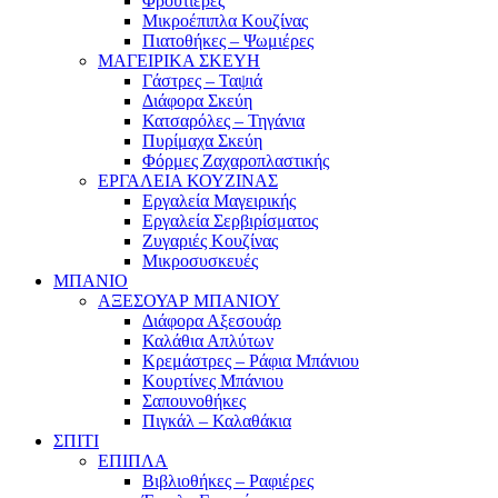
Φρουτιέρες
Μικροέπιπλα Κουζίνας
Πιατοθήκες – Ψωμιέρες
ΜΑΓΕΙΡΙΚΑ ΣΚΕΥΗ
Γάστρες – Ταψιά
Διάφορα Σκεύη
Κατσαρόλες – Τηγάνια
Πυρίμαχα Σκεύη
Φόρμες Ζαχαροπλαστικής
ΕΡΓΑΛΕΙΑ ΚΟΥΖΙΝΑΣ
Εργαλεία Μαγειρικής
Εργαλεία Σερβιρίσματος
Ζυγαριές Κουζίνας
Μικροσυσκευές
ΜΠΑΝΙΟ
ΑΞΕΣΟΥΑΡ ΜΠΑΝΙΟΥ
Διάφορα Αξεσουάρ
Καλάθια Απλύτων
Κρεμάστρες – Ράφια Μπάνιου
Κουρτίνες Μπάνιου
Σαπουνοθήκες
Πιγκάλ – Καλαθάκια
ΣΠΙΤΙ
ΕΠΙΠΛΑ
Βιβλιοθήκες – Ραφιέρες