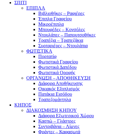
ΣΠΙΤΙ
ΕΠΙΠΛΑ
Βιβλιοθήκες – Ραφιέρες
Έπιπλα Γραφείου
Μικροέπιπλα
Μπουφέδες – Κονσόλες
Ντουλάπες – Παπουτσοθήκες
Τραπέζια – Τραπεζάκια
Συρταριέρες – Ντουλάπια
ΦΩΤΙΣΤΙΚΑ
Πορτατίφ
Φωτιστικά Γραφείου
Φωτιστικά Δαπέδου
Φωτιστικά Οροφής
ΟΡΓΑΝΩΣΗ – ΑΠΟΘΗΚΕΥΣΗ
Διάφορα Αποθήκευσης
Οικιακός Εξοπλισμός
Πατάκια Εισόδου
Τραπεζομάντηλα
ΚΗΠΟΣ
ΔΙΑΚΟΣΜΗΣΗ ΚΗΠΟΥ
Διάφορα Εξωτερικού Χώρου
Κασπώ – Γλάστρες
Συντριβάνια – Λίμνες
Φράχτες – Καφασωτά