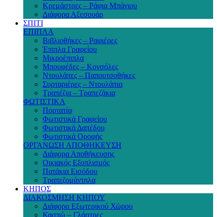
Κρεμάστρες – Ράφια Μπάνιου
Διάφορα Αξεσουάρ
ΣΠΙΤΙ
ΕΠΙΠΛΑ
Βιβλιοθήκες – Ραφιέρες
Έπιπλα Γραφείου
Μικροέπιπλα
Μπουφέδες – Κονσόλες
Ντουλάπες – Παπουτσοθήκες
Συρταριέρες – Ντουλάπια
Τραπέζια – Τραπεζάκια
ΦΩΤΙΣΤΙΚΑ
Πορτατίφ
Φωτιστικά Γραφείου
Φωτιστικά Δαπέδου
Φωτιστικά Οροφής
ΟΡΓΑΝΩΣΗ ΑΠΟΘΗΚΕΥΣΗ
Διάφορα Αποθήκευσης
Οικιακός Εξοπλισμός
Πατάκια Εισόδου
Τραπεζομάντηλα
ΚΗΠΟΣ
ΔΙΑΚΟΣΜΗΣΗ ΚΗΠΟΥ
Διάφορα Εξωτερικού Χώρου
Κασπώ – Γλάστρες