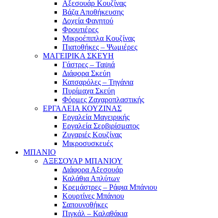
Αξεσουάρ Κουζίνας
Βάζα Αποθήκευσης
Δοχεία Φαγητού
Φρουτιέρες
Μικροέπιπλα Κουζίνας
Πιατοθήκες – Ψωμιέρες
ΜΑΓΕΙΡΙΚΑ ΣΚΕΥΗ
Γάστρες – Ταψιά
Διάφορα Σκεύη
Κατσαρόλες – Τηγάνια
Πυρίμαχα Σκεύη
Φόρμες Ζαχαροπλαστικής
ΕΡΓΑΛΕΙΑ ΚΟΥΖΙΝΑΣ
Εργαλεία Μαγειρικής
Εργαλεία Σερβιρίσματος
Ζυγαριές Κουζίνας
Μικροσυσκευές
ΜΠΑΝΙΟ
ΑΞΕΣΟΥΑΡ ΜΠΑΝΙΟΥ
Διάφορα Αξεσουάρ
Καλάθια Απλύτων
Κρεμάστρες – Ράφια Μπάνιου
Κουρτίνες Μπάνιου
Σαπουνοθήκες
Πιγκάλ – Καλαθάκια