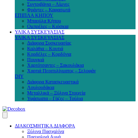
Συντριβάνια – Λίμνες
Φράχτες – Καφασωτά
ΕΠΙΠΛΑ ΚΗΠΟΥ
Μπαούλα Κήπου
Ομπρέλες – Κιόσκια
ΥΛΙΚΑ ΣΥΣΚΕΥΑΣΙΑΣ
ΥΛΙΚΑ ΣΥΣΚΕΥΑΣΙΑΣ
Διάφορα Συσκευασίας
Καλάθια – Κουτιά
Κορδέλες – Κορδόνια
Πουγκιά
Χαρτότσαντες – Σακουλάκια
Χαρτιά Περιτυλίγματος – Σελοφάν
DIY
Διάφορα Κατασκευαστικά
Λουλουδάκια
Μεταλλικά – Ξύλινα Στοιχεία
Υφάσματα – Γάζες – Τούλια
ΔΙΑΚΟΣΜΗΤΙΚΑ ΔΙΑΦΟΡΑ
Ξύλινα Πασχαλίνα
Πασχαλινά Αυγά