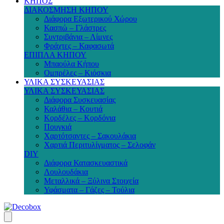
ΚΗΠΟΣ
ΔΙΑΚΟΣΜΗΣΗ ΚΗΠΟΥ
Διάφορα Εξωτερικού Χώρου
Κασπώ – Γλάστρες
Συντριβάνια – Λίμνες
Φράχτες – Καφασωτά
ΕΠΙΠΛΑ ΚΗΠΟΥ
Μπαούλα Κήπου
Ομπρέλες – Κιόσκια
ΥΛΙΚΑ ΣΥΣΚΕΥΑΣΙΑΣ
ΥΛΙΚΑ ΣΥΣΚΕΥΑΣΙΑΣ
Διάφορα Συσκευασίας
Καλάθια – Κουτιά
Κορδέλες – Κορδόνια
Πουγκιά
Χαρτότσαντες – Σακουλάκια
Χαρτιά Περιτυλίγματος – Σελοφάν
DIY
Διάφορα Κατασκευαστικά
Λουλουδάκια
Μεταλλικά – Ξύλινα Στοιχεία
Υφάσματα – Γάζες – Τούλια