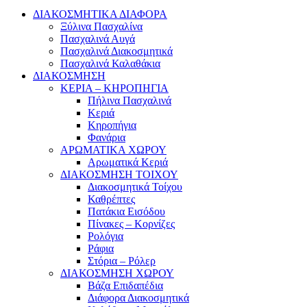
ΔΙΑΚΟΣΜΗΤΙΚΑ ΔΙΑΦΟΡΑ
Ξύλινα Πασχαλίνα
Πασχαλινά Αυγά
Πασχαλινά Διακοσμητικά
Πασχαλινά Καλαθάκια
ΔΙΑΚΟΣΜΗΣΗ
ΚΕΡΙΑ – ΚΗΡΟΠΗΓΙΑ
Πήλινα Πασχαλινά
Κεριά
Κηροπήγια
Φανάρια
ΑΡΩΜΑΤΙΚΑ ΧΩΡΟΥ
Αρωματικά Κεριά
ΔΙΑΚΟΣΜΗΣΗ ΤΟΙΧΟΥ
Διακοσμητικά Τοίχου
Καθρέπτες
Πατάκια Εισόδου
Πίνακες – Κορνίζες
Ρολόγια
Ράφια
Στόρια – Ρόλερ
ΔΙΑΚΟΣΜΗΣΗ ΧΩΡΟΥ
Βάζα Επιδαπέδια
Διάφορα Διακοσμητικά