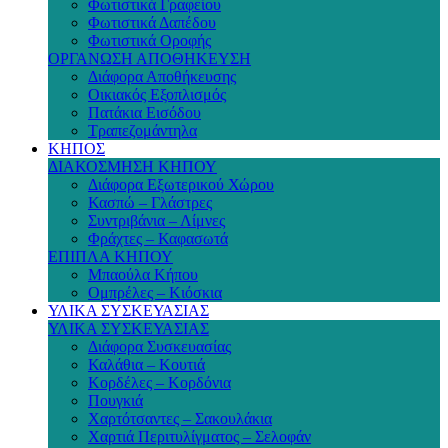
Φωτιστικά Γραφείου
Φωτιστικά Δαπέδου
Φωτιστικά Οροφής
ΟΡΓΑΝΩΣΗ ΑΠΟΘΗΚΕΥΣΗ
Διάφορα Αποθήκευσης
Οικιακός Εξοπλισμός
Πατάκια Εισόδου
Τραπεζομάντηλα
ΚΗΠΟΣ
ΔΙΑΚΟΣΜΗΣΗ ΚΗΠΟΥ
Διάφορα Εξωτερικού Χώρου
Κασπώ – Γλάστρες
Συντριβάνια – Λίμνες
Φράχτες – Καφασωτά
ΕΠΙΠΛΑ ΚΗΠΟΥ
Μπαούλα Κήπου
Ομπρέλες – Κιόσκια
ΥΛΙΚΑ ΣΥΣΚΕΥΑΣΙΑΣ
ΥΛΙΚΑ ΣΥΣΚΕΥΑΣΙΑΣ
Διάφορα Συσκευασίας
Καλάθια – Κουτιά
Κορδέλες – Κορδόνια
Πουγκιά
Χαρτότσαντες – Σακουλάκια
Χαρτιά Περιτυλίγματος – Σελοφάν