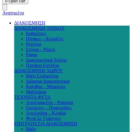
0
Open cart
Αγαπημένα
ΔΙΑΚΟΣΜΗΣΗ
ΔΙΑΚΟΣΜΗΣΗ ΤΟΙΧΟΥ
Καθρέπτες
Πίνακες – Κορνίζες
Ρολόγια
Στόρια – Ρόλερ
Ράφια
Διακοσμητικά Τοίχου
Πατάκια Εισόδου
ΔΙΑΚΟΣΜΗΣΗ ΧΩΡΟΥ
Βάζα Επιδαπέδια
Διάφορα Διακοσμητικά
Καλάθια – Μπαούλα
Μαξιλάρια
ΤΕΧΝΗΤΑ ΦΥΤΑ
Αποξηραμένα – Potpouri
Γιρλάντες – Πρασινάδες
Λουλούδια – Κλαδιά
Φυτά Σε Γλάστρες
ΕΠΙΤΡΑΠΕΖΙΑ ΔΙΑΚΟΣΜΗΣΗ
Βάζα