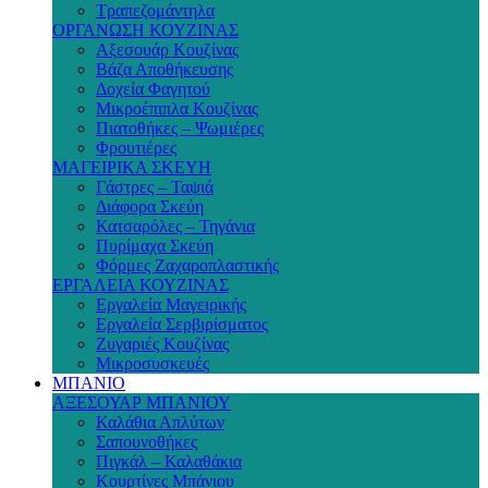
Τραπεζομάντηλα
ΟΡΓΑΝΩΣΗ ΚΟΥΖΙΝΑΣ
Αξεσουάρ Κουζίνας
Βάζα Αποθήκευσης
Δοχεία Φαγητού
Μικροέπιπλα Κουζίνας
Πιατοθήκες – Ψωμιέρες
Φρουτιέρες
ΜΑΓΕΙΡΙΚΑ ΣΚΕΥΗ
Γάστρες – Ταψιά
Διάφορα Σκεύη
Κατσαρόλες – Τηγάνια
Πυρίμαχα Σκεύη
Φόρμες Ζαχαροπλαστικής
ΕΡΓΑΛΕΙΑ ΚΟΥΖΙΝΑΣ
Εργαλεία Μαγειρικής
Εργαλεία Σερβιρίσματος
Ζυγαριές Κουζίνας
Μικροσυσκευές
ΜΠΑΝΙΟ
ΑΞΕΣΟΥΑΡ ΜΠΑΝΙΟΥ
Καλάθια Απλύτων
Σαπουνοθήκες
Πιγκάλ – Καλαθάκια
Κουρτίνες Μπάνιου