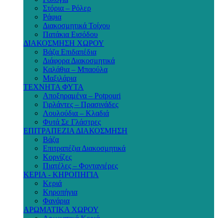
Στόρια – Ρόλερ
Ράφια
Διακοσμητικά Τοίχου
Πατάκια Εισόδου
ΔΙΑΚΟΣΜΗΣΗ ΧΩΡΟΥ
Βάζα Επιδαπέδια
Διάφορα Διακοσμητικά
Καλάθια – Μπαούλα
Μαξιλάρια
ΤΕΧΝΗΤΑ ΦΥΤΑ
Αποξηραμένα – Potpouri
Γιρλάντες – Πρασινάδες
Λουλούδια – Κλαδιά
Φυτά Σε Γλάστρες
ΕΠΙΤΡΑΠΕΖΙΑ ΔΙΑΚΟΣΜΗΣΗ
Βάζα
Επιτραπέζια Διακοσμητικά
Κορνίζες
Πιατέλες – Φοντανιέρες
ΚΕΡΙΑ - ΚΗΡΟΠΗΓΙΑ
Κεριά
Κηροπήγια
Φανάρια
ΑΡΩΜΑΤΙΚΑ ΧΩΡΟΥ