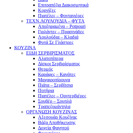
Επιτραπέζια Διακοσμητικά
Κορνίζες
Πιατέλες – Φοντανιέρες
ΤΕΧΝ.ΛΟΥΛΟΥΔΙΑ – ΦΥΤΑ
Αποξηραμένα – Potpouri
Γιρλάντες – Πρασινάδες
Λουλούδια – Κλαδιά
Φυτά Σε Γλάστρες
ΚΟΥΖΙΝΑ
ΕΙΔΗ ΣΕΡΒΙΡΙΣΜΑΤΟΣ
Αλατοπίπερα
Δίσκοι Σερβιρίσματος
Θερμός
Καράφες – Κανάτες
Μαχαιροπίρουνα
Πιάτα – Σερβίτσια
Ποτήρια
Πιατέλες – Ορντερβιέρες
Σουβέρ – Σουπλά
Τραπεζομάντηλα
ΟΡΓΑΝΩΣΗ ΚΟΥΖΙΝΑΣ
Αξεσουάρ Κουζίνας
Βάζα Αποθήκευσης
Δοχεία Φαγητού