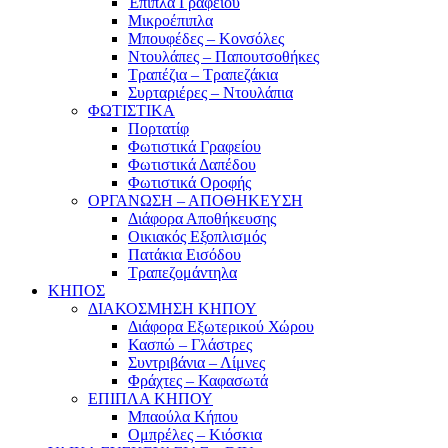
Έπιπλα Γραφείου
Μικροέπιπλα
Μπουφέδες – Κονσόλες
Ντουλάπες – Παπουτσοθήκες
Τραπέζια – Τραπεζάκια
Συρταριέρες – Ντουλάπια
ΦΩΤΙΣΤΙΚΑ
Πορτατίφ
Φωτιστικά Γραφείου
Φωτιστικά Δαπέδου
Φωτιστικά Οροφής
ΟΡΓΑΝΩΣΗ – ΑΠΟΘΗΚΕΥΣΗ
Διάφορα Αποθήκευσης
Οικιακός Εξοπλισμός
Πατάκια Εισόδου
Τραπεζομάντηλα
ΚΗΠΟΣ
ΔΙΑΚΟΣΜΗΣΗ ΚΗΠΟΥ
Διάφορα Εξωτερικού Χώρου
Κασπώ – Γλάστρες
Συντριβάνια – Λίμνες
Φράχτες – Καφασωτά
ΕΠΙΠΛΑ ΚΗΠΟΥ
Μπαούλα Κήπου
Ομπρέλες – Κιόσκια