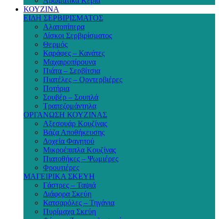
Αρωματικά Κεριά
ΚΟΥΖΙΝΑ
ΕΙΔΗ ΣΕΡΒΙΡΙΣΜΑΤΟΣ
Αλατοπίπερα
Δίσκοι Σερβιρίσματος
Θερμός
Καράφες – Κανάτες
Μαχαιροπίρουνα
Πιάτα – Σερβίτσια
Πιατέλες – Ορντερβιέρες
Ποτήρια
Σουβέρ – Σουπλά
Τραπεζομάντηλα
ΟΡΓΑΝΩΣΗ ΚΟΥΖΙΝΑΣ
Αξεσουάρ Κουζίνας
Βάζα Αποθήκευσης
Δοχεία Φαγητού
Μικροέπιπλα Κουζίνας
Πιατοθήκες – Ψωμιέρες
Φρουτιέρες
ΜΑΓΕΙΡΙΚΑ ΣΚΕΥΗ
Γάστρες – Ταψιά
Διάφορα Σκεύη
Κατσαρόλες – Τηγάνια
Πυρίμαχα Σκεύη