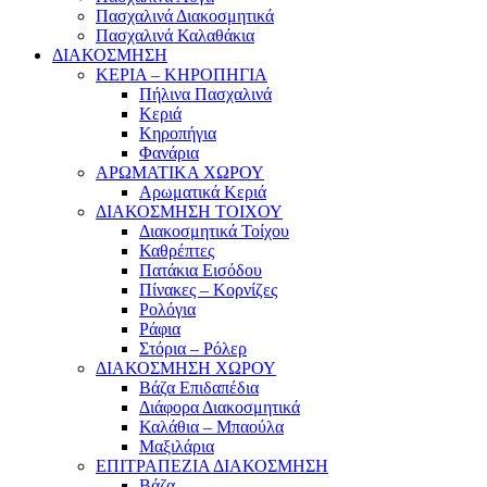
Πασχαλινά Διακοσμητικά
Πασχαλινά Καλαθάκια
ΔΙΑΚΟΣΜΗΣΗ
ΚΕΡΙΑ – ΚΗΡΟΠΗΓΙΑ
Πήλινα Πασχαλινά
Κεριά
Κηροπήγια
Φανάρια
ΑΡΩΜΑΤΙΚΑ ΧΩΡΟΥ
Αρωματικά Κεριά
ΔΙΑΚΟΣΜΗΣΗ ΤΟΙΧΟΥ
Διακοσμητικά Τοίχου
Καθρέπτες
Πατάκια Εισόδου
Πίνακες – Κορνίζες
Ρολόγια
Ράφια
Στόρια – Ρόλερ
ΔΙΑΚΟΣΜΗΣΗ ΧΩΡΟΥ
Βάζα Επιδαπέδια
Διάφορα Διακοσμητικά
Καλάθια – Μπαούλα
Μαξιλάρια
ΕΠΙΤΡΑΠΕΖΙΑ ΔΙΑΚΟΣΜΗΣΗ
Βάζα