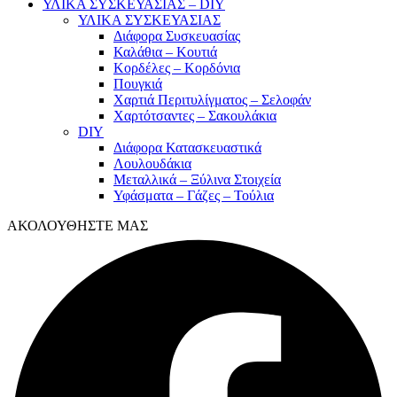
ΥΛΙΚΑ ΣΥΣΚΕΥΑΣΙΑΣ – DIY
ΥΛΙΚΑ ΣΥΣΚΕΥΑΣΙΑΣ
Διάφορα Συσκευασίας
Καλάθια – Κουτιά
Κορδέλες – Κορδόνια
Πουγκιά
Χαρτιά Περιτυλίγματος – Σελοφάν
Χαρτότσαντες – Σακουλάκια
DIY
Διάφορα Κατασκευαστικά
Λουλουδάκια
Μεταλλικά – Ξύλινα Στοιχεία
Υφάσματα – Γάζες – Τούλια
ΑΚΟΛΟΥΘΗΣΤΕ ΜΑΣ