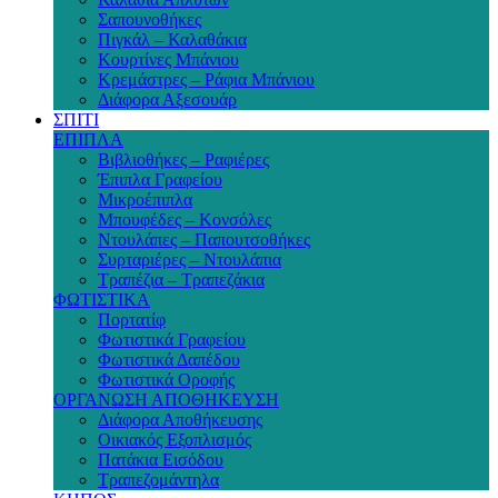
Σαπουνοθήκες
Πιγκάλ – Καλαθάκια
Κουρτίνες Μπάνιου
Κρεμάστρες – Ράφια Μπάνιου
Διάφορα Αξεσουάρ
ΣΠΙΤΙ
ΕΠΙΠΛΑ
Βιβλιοθήκες – Ραφιέρες
Έπιπλα Γραφείου
Μικροέπιπλα
Μπουφέδες – Κονσόλες
Ντουλάπες – Παπουτσοθήκες
Συρταριέρες – Ντουλάπια
Τραπέζια – Τραπεζάκια
ΦΩΤΙΣΤΙΚΑ
Πορτατίφ
Φωτιστικά Γραφείου
Φωτιστικά Δαπέδου
Φωτιστικά Οροφής
ΟΡΓΑΝΩΣΗ ΑΠΟΘΗΚΕΥΣΗ
Διάφορα Αποθήκευσης
Οικιακός Εξοπλισμός
Πατάκια Εισόδου
Τραπεζομάντηλα