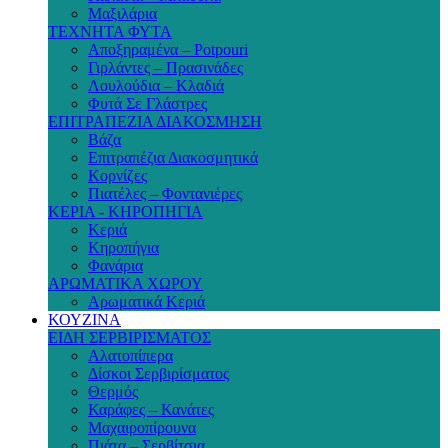
Μαξιλάρια
ΤΕΧΝΗΤΑ ΦΥΤΑ
Αποξηραμένα – Potpouri
Γιρλάντες – Πρασινάδες
Λουλούδια – Κλαδιά
Φυτά Σε Γλάστρες
ΕΠΙΤΡΑΠΕΖΙΑ ΔΙΑΚΟΣΜΗΣΗ
Βάζα
Επιτραπέζια Διακοσμητικά
Κορνίζες
Πιατέλες – Φοντανιέρες
ΚΕΡΙΑ - ΚΗΡΟΠΗΓΙΑ
Κεριά
Κηροπήγια
Φανάρια
ΑΡΩΜΑΤΙΚΑ ΧΩΡΟΥ
Αρωματικά Κεριά
ΚΟΥΖΙΝΑ
ΕΙΔΗ ΣΕΡΒΙΡΙΣΜΑΤΟΣ
Αλατοπίπερα
Δίσκοι Σερβιρίσματος
Θερμός
Καράφες – Κανάτες
Μαχαιροπίρουνα
Πιάτα – Σερβίτσια