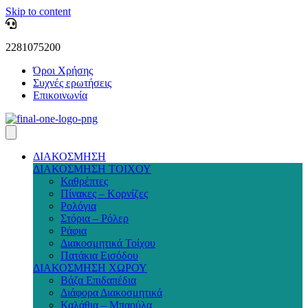
Skip to content
2281075200
Όροι Χρήσης
Συχνές ερωτήσεις
Επικοινωνία
ΔΙΑΚΟΣΜΗΣΗ
ΔΙΑΚΟΣΜΗΣΗ ΤΟΙΧΟΥ
Καθρέπτες
Πίνακες – Κορνίζες
Ρολόγια
Στόρια – Ρόλερ
Ράφια
Διακοσμητικά Τοίχου
Πατάκια Εισόδου
ΔΙΑΚΟΣΜΗΣΗ ΧΩΡΟΥ
Βάζα Επιδαπέδια
Διάφορα Διακοσμητικά
Καλάθια – Μπαούλα