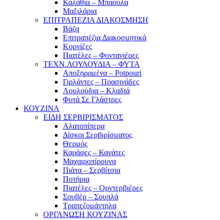
Καλάθια – Μπαούλα
Μαξιλάρια
ΕΠΙΤΡΑΠΕΖΙΑ ΔΙΑΚΟΣΜΗΣΗ
Βάζα
Επιτραπέζια Διακοσμητικά
Κορνίζες
Πιατέλες – Φοντανιέρες
ΤΕΧΝ.ΛΟΥΛΟΥΔΙΑ – ΦΥΤΑ
Αποξηραμένα – Potpouri
Γιρλάντες – Πρασινάδες
Λουλούδια – Κλαδιά
Φυτά Σε Γλάστρες
ΚΟΥΖΙΝΑ
ΕΙΔΗ ΣΕΡΒΙΡΙΣΜΑΤΟΣ
Αλατοπίπερα
Δίσκοι Σερβιρίσματος
Θερμός
Καράφες – Κανάτες
Μαχαιροπίρουνα
Πιάτα – Σερβίτσια
Ποτήρια
Πιατέλες – Ορντερβιέρες
Σουβέρ – Σουπλά
Τραπεζομάντηλα
ΟΡΓΑΝΩΣΗ ΚΟΥΖΙΝΑΣ