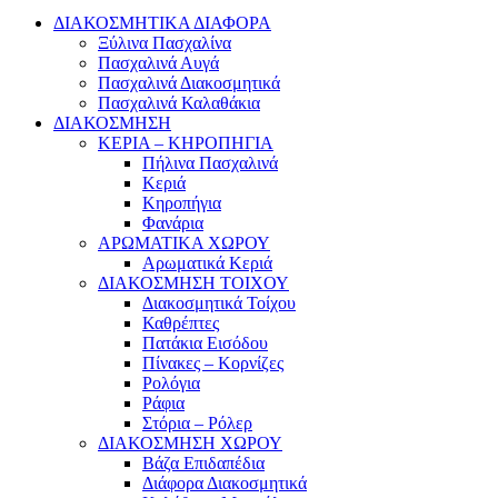
ΔΙΑΚΟΣΜΗΤΙΚΑ ΔΙΑΦΟΡΑ
Ξύλινα Πασχαλίνα
Πασχαλινά Αυγά
Πασχαλινά Διακοσμητικά
Πασχαλινά Καλαθάκια
ΔΙΑΚΟΣΜΗΣΗ
ΚΕΡΙΑ – ΚΗΡΟΠΗΓΙΑ
Πήλινα Πασχαλινά
Κεριά
Κηροπήγια
Φανάρια
ΑΡΩΜΑΤΙΚΑ ΧΩΡΟΥ
Αρωματικά Κεριά
ΔΙΑΚΟΣΜΗΣΗ ΤΟΙΧΟΥ
Διακοσμητικά Τοίχου
Καθρέπτες
Πατάκια Εισόδου
Πίνακες – Κορνίζες
Ρολόγια
Ράφια
Στόρια – Ρόλερ
ΔΙΑΚΟΣΜΗΣΗ ΧΩΡΟΥ
Βάζα Επιδαπέδια
Διάφορα Διακοσμητικά