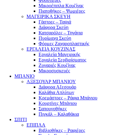
Φρουτιέρες
Μικροέπιπλα Κουζίνας
Πιατοθήκες – Ψωμιέρες
ΜΑΓΕΙΡΙΚΑ ΣΚΕΥΗ
Γάστρες – Ταψιά
Διάφορα Σκεύη
Κατσαρόλες – Τηγάνια
Πυρίμαχα Σκεύη
Φόρμες Ζαχαροπλαστικής
ΕΡΓΑΛΕΙΑ ΚΟΥΖΙΝΑΣ
Εργαλεία Μαγειρικής
Εργαλεία Σερβιρίσματος
Ζυγαριές Κουζίνας
Μικροσυσκευές
ΜΠΑΝΙΟ
ΑΞΕΣΟΥΑΡ ΜΠΑΝΙΟΥ
Διάφορα Αξεσουάρ
Καλάθια Απλύτων
Κρεμάστρες – Ράφια Μπάνιου
Κουρτίνες Μπάνιου
Σαπουνοθήκες
Πιγκάλ – Καλαθάκια
ΣΠΙΤΙ
ΕΠΙΠΛΑ
Βιβλιοθήκες – Ραφιέρες