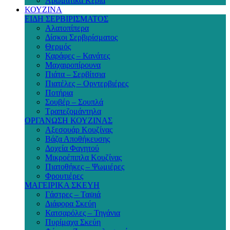
Αρωματικά Κεριά
ΚΟΥΖΙΝΑ
ΕΙΔΗ ΣΕΡΒΙΡΙΣΜΑΤΟΣ
Αλατοπίπερα
Δίσκοι Σερβιρίσματος
Θερμός
Καράφες – Κανάτες
Μαχαιροπίρουνα
Πιάτα – Σερβίτσια
Πιατέλες – Ορντερβιέρες
Ποτήρια
Σουβέρ – Σουπλά
Τραπεζομάντηλα
ΟΡΓΑΝΩΣΗ ΚΟΥΖΙΝΑΣ
Αξεσουάρ Κουζίνας
Βάζα Αποθήκευσης
Δοχεία Φαγητού
Μικροέπιπλα Κουζίνας
Πιατοθήκες – Ψωμιέρες
Φρουτιέρες
ΜΑΓΕΙΡΙΚΑ ΣΚΕΥΗ
Γάστρες – Ταψιά
Διάφορα Σκεύη
Κατσαρόλες – Τηγάνια
Πυρίμαχα Σκεύη