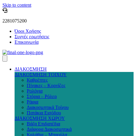
Skip to content
2281075200
Όροι Χρήσης
Συχνές ερωτήσεις
Επικοινωνία
ΔΙΑΚΟΣΜΗΣΗ
ΔΙΑΚΟΣΜΗΣΗ ΤΟΙΧΟΥ
Καθρέπτες
Πίνακες – Κορνίζες
Ρολόγια
Στόρια – Ρόλερ
Ράφια
Διακοσμητικά Τοίχου
Πατάκια Εισόδου
ΔΙΑΚΟΣΜΗΣΗ ΧΩΡΟΥ
Βάζα Επιδαπέδια
Διάφορα Διακοσμητικά
Καλάθια – Μπαούλα