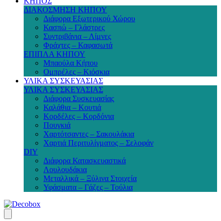
ΚΗΠΟΣ
ΔΙΑΚΟΣΜΗΣΗ ΚΗΠΟΥ
Διάφορα Εξωτερικού Χώρου
Κασπώ – Γλάστρες
Συντριβάνια – Λίμνες
Φράχτες – Καφασωτά
ΕΠΙΠΛΑ ΚΗΠΟΥ
Μπαούλα Κήπου
Ομπρέλες – Κιόσκια
ΥΛΙΚΑ ΣΥΣΚΕΥΑΣΙΑΣ
ΥΛΙΚΑ ΣΥΣΚΕΥΑΣΙΑΣ
Διάφορα Συσκευασίας
Καλάθια – Κουτιά
Κορδέλες – Κορδόνια
Πουγκιά
Χαρτότσαντες – Σακουλάκια
Χαρτιά Περιτυλίγματος – Σελοφάν
DIY
Διάφορα Κατασκευαστικά
Λουλουδάκια
Μεταλλικά – Ξύλινα Στοιχεία
Υφάσματα – Γάζες – Τούλια