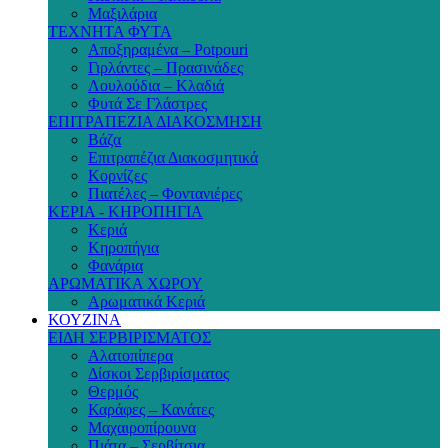
Μαξιλάρια
ΤΕΧΝΗΤΑ ΦΥΤΑ
Αποξηραμένα – Potpouri
Γιρλάντες – Πρασινάδες
Λουλούδια – Κλαδιά
Φυτά Σε Γλάστρες
ΕΠΙΤΡΑΠΕΖΙΑ ΔΙΑΚΟΣΜΗΣΗ
Βάζα
Επιτραπέζια Διακοσμητικά
Κορνίζες
Πιατέλες – Φοντανιέρες
ΚΕΡΙΑ - ΚΗΡΟΠΗΓΙΑ
Κεριά
Κηροπήγια
Φανάρια
ΑΡΩΜΑΤΙΚΑ ΧΩΡΟΥ
Αρωματικά Κεριά
ΚΟΥΖΙΝΑ
ΕΙΔΗ ΣΕΡΒΙΡΙΣΜΑΤΟΣ
Αλατοπίπερα
Δίσκοι Σερβιρίσματος
Θερμός
Καράφες – Κανάτες
Μαχαιροπίρουνα
Πιάτα – Σερβίτσια