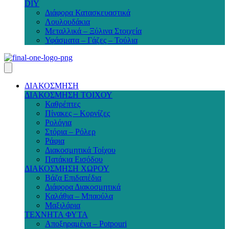
DIY
Διάφορα Κατασκευαστικά
Λουλουδάκια
Μεταλλικά – Ξύλινα Στοιχεία
Υφάσματα – Γάζες – Τούλια
ΔΙΑΚΟΣΜΗΣΗ
ΔΙΑΚΟΣΜΗΣΗ ΤΟΙΧΟΥ
Καθρέπτες
Πίνακες – Κορνίζες
Ρολόγια
Στόρια – Ρόλερ
Ράφια
Διακοσμητικά Τοίχου
Πατάκια Εισόδου
ΔΙΑΚΟΣΜΗΣΗ ΧΩΡΟΥ
Βάζα Επιδαπέδια
Διάφορα Διακοσμητικά
Καλάθια – Μπαούλα
Μαξιλάρια
ΤΕΧΝΗΤΑ ΦΥΤΑ
Αποξηραμένα – Potpouri