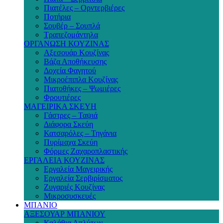
Πιατέλες – Ορντερβιέρες
Ποτήρια
Σουβέρ – Σουπλά
Τραπεζομάντηλα
ΟΡΓΑΝΩΣΗ ΚΟΥΖΙΝΑΣ
Αξεσουάρ Κουζίνας
Βάζα Αποθήκευσης
Δοχεία Φαγητού
Μικροέπιπλα Κουζίνας
Πιατοθήκες – Ψωμιέρες
Φρουτιέρες
ΜΑΓΕΙΡΙΚΑ ΣΚΕΥΗ
Γάστρες – Ταψιά
Διάφορα Σκεύη
Κατσαρόλες – Τηγάνια
Πυρίμαχα Σκεύη
Φόρμες Ζαχαροπλαστικής
ΕΡΓΑΛΕΙΑ ΚΟΥΖΙΝΑΣ
Εργαλεία Μαγειρικής
Εργαλεία Σερβιρίσματος
Ζυγαριές Κουζίνας
Μικροσυσκευές
ΜΠΑΝΙΟ
ΑΞΕΣΟΥΑΡ ΜΠΑΝΙΟΥ
Καλάθια Απλύτων