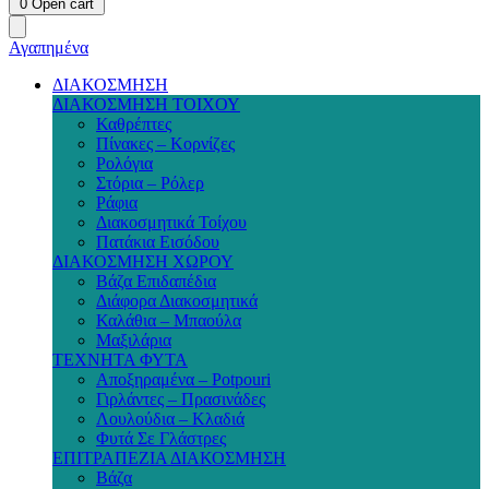
0
Open cart
Αγαπημένα
ΔΙΑΚΟΣΜΗΣΗ
ΔΙΑΚΟΣΜΗΣΗ ΤΟΙΧΟΥ
Καθρέπτες
Πίνακες – Κορνίζες
Ρολόγια
Στόρια – Ρόλερ
Ράφια
Διακοσμητικά Τοίχου
Πατάκια Εισόδου
ΔΙΑΚΟΣΜΗΣΗ ΧΩΡΟΥ
Βάζα Επιδαπέδια
Διάφορα Διακοσμητικά
Καλάθια – Μπαούλα
Μαξιλάρια
ΤΕΧΝΗΤΑ ΦΥΤΑ
Αποξηραμένα – Potpouri
Γιρλάντες – Πρασινάδες
Λουλούδια – Κλαδιά
Φυτά Σε Γλάστρες
ΕΠΙΤΡΑΠΕΖΙΑ ΔΙΑΚΟΣΜΗΣΗ
Βάζα