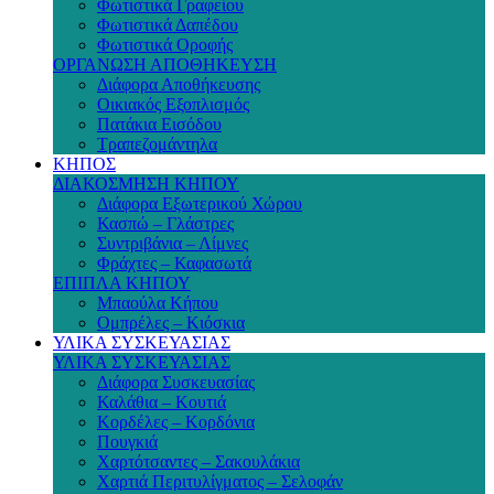
Φωτιστικά Γραφείου
Φωτιστικά Δαπέδου
Φωτιστικά Οροφής
ΟΡΓΑΝΩΣΗ ΑΠΟΘΗΚΕΥΣΗ
Διάφορα Αποθήκευσης
Οικιακός Εξοπλισμός
Πατάκια Εισόδου
Τραπεζομάντηλα
ΚΗΠΟΣ
ΔΙΑΚΟΣΜΗΣΗ ΚΗΠΟΥ
Διάφορα Εξωτερικού Χώρου
Κασπώ – Γλάστρες
Συντριβάνια – Λίμνες
Φράχτες – Καφασωτά
ΕΠΙΠΛΑ ΚΗΠΟΥ
Μπαούλα Κήπου
Ομπρέλες – Κιόσκια
ΥΛΙΚΑ ΣΥΣΚΕΥΑΣΙΑΣ
ΥΛΙΚΑ ΣΥΣΚΕΥΑΣΙΑΣ
Διάφορα Συσκευασίας
Καλάθια – Κουτιά
Κορδέλες – Κορδόνια
Πουγκιά
Χαρτότσαντες – Σακουλάκια
Χαρτιά Περιτυλίγματος – Σελοφάν