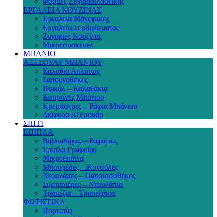
Φόρμες Ζαχαροπλαστικής
ΕΡΓΑΛΕΙΑ ΚΟΥΖΙΝΑΣ
Εργαλεία Μαγειρικής
Εργαλεία Σερβιρίσματος
Ζυγαριές Κουζίνας
Μικροσυσκευές
ΜΠΑΝΙΟ
ΑΞΕΣΟΥΑΡ ΜΠΑΝΙΟΥ
Καλάθια Απλύτων
Σαπουνοθήκες
Πιγκάλ – Καλαθάκια
Κουρτίνες Μπάνιου
Κρεμάστρες – Ράφια Μπάνιου
Διάφορα Αξεσουάρ
ΣΠΙΤΙ
ΕΠΙΠΛΑ
Βιβλιοθήκες – Ραφιέρες
Έπιπλα Γραφείου
Μικροέπιπλα
Μπουφέδες – Κονσόλες
Ντουλάπες – Παπουτσοθήκες
Συρταριέρες – Ντουλάπια
Τραπέζια – Τραπεζάκια
ΦΩΤΙΣΤΙΚΑ
Πορτατίφ