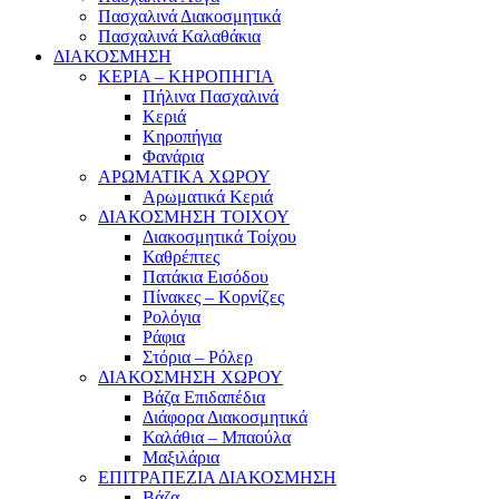
Πασχαλινά Διακοσμητικά
Πασχαλινά Καλαθάκια
ΔΙΑΚΟΣΜΗΣΗ
ΚΕΡΙΑ – ΚΗΡΟΠΗΓΙΑ
Πήλινα Πασχαλινά
Κεριά
Κηροπήγια
Φανάρια
ΑΡΩΜΑΤΙΚΑ ΧΩΡΟΥ
Αρωματικά Κεριά
ΔΙΑΚΟΣΜΗΣΗ ΤΟΙΧΟΥ
Διακοσμητικά Τοίχου
Καθρέπτες
Πατάκια Εισόδου
Πίνακες – Κορνίζες
Ρολόγια
Ράφια
Στόρια – Ρόλερ
ΔΙΑΚΟΣΜΗΣΗ ΧΩΡΟΥ
Βάζα Επιδαπέδια
Διάφορα Διακοσμητικά
Καλάθια – Μπαούλα
Μαξιλάρια
ΕΠΙΤΡΑΠΕΖΙΑ ΔΙΑΚΟΣΜΗΣΗ
Βάζα