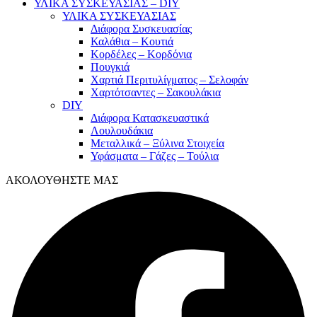
ΥΛΙΚΑ ΣΥΣΚΕΥΑΣΙΑΣ – DIY
ΥΛΙΚΑ ΣΥΣΚΕΥΑΣΙΑΣ
Διάφορα Συσκευασίας
Καλάθια – Κουτιά
Κορδέλες – Κορδόνια
Πουγκιά
Χαρτιά Περιτυλίγματος – Σελοφάν
Χαρτότσαντες – Σακουλάκια
DIY
Διάφορα Κατασκευαστικά
Λουλουδάκια
Μεταλλικά – Ξύλινα Στοιχεία
Υφάσματα – Γάζες – Τούλια
ΑΚΟΛΟΥΘΗΣΤΕ ΜΑΣ