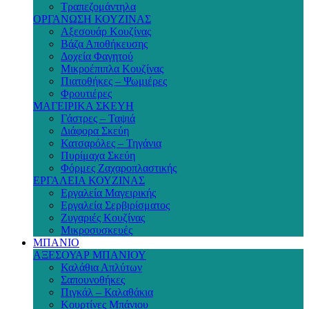
Τραπεζομάντηλα
ΟΡΓΑΝΩΣΗ ΚΟΥΖΙΝΑΣ
Αξεσουάρ Κουζίνας
Βάζα Αποθήκευσης
Δοχεία Φαγητού
Μικροέπιπλα Κουζίνας
Πιατοθήκες – Ψωμιέρες
Φρουτιέρες
ΜΑΓΕΙΡΙΚΑ ΣΚΕΥΗ
Γάστρες – Ταψιά
Διάφορα Σκεύη
Κατσαρόλες – Τηγάνια
Πυρίμαχα Σκεύη
Φόρμες Ζαχαροπλαστικής
ΕΡΓΑΛΕΙΑ ΚΟΥΖΙΝΑΣ
Εργαλεία Μαγειρικής
Εργαλεία Σερβιρίσματος
Ζυγαριές Κουζίνας
Μικροσυσκευές
ΜΠΑΝΙΟ
ΑΞΕΣΟΥΑΡ ΜΠΑΝΙΟΥ
Καλάθια Απλύτων
Σαπουνοθήκες
Πιγκάλ – Καλαθάκια
Κουρτίνες Μπάνιου