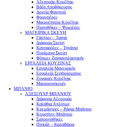
Αξεσουάρ Κουζίνας
Βάζα Αποθήκευσης
Δοχεία Φαγητού
Φρουτιέρες
Μικροέπιπλα Κουζίνας
Πιατοθήκες – Ψωμιέρες
ΜΑΓΕΙΡΙΚΑ ΣΚΕΥΗ
Γάστρες – Ταψιά
Διάφορα Σκεύη
Κατσαρόλες – Τηγάνια
Πυρίμαχα Σκεύη
Φόρμες Ζαχαροπλαστικής
ΕΡΓΑΛΕΙΑ ΚΟΥΖΙΝΑΣ
Εργαλεία Μαγειρικής
Εργαλεία Σερβιρίσματος
Ζυγαριές Κουζίνας
Μικροσυσκευές
ΜΠΑΝΙΟ
ΑΞΕΣΟΥΑΡ ΜΠΑΝΙΟΥ
Διάφορα Αξεσουάρ
Καλάθια Απλύτων
Κρεμάστρες – Ράφια Μπάνιου
Κουρτίνες Μπάνιου
Σαπουνοθήκες
Πιγκάλ – Καλαθάκια