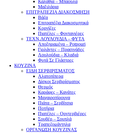
Καλάθια – Μπαούλα
Μαξιλάρια
ΕΠΙΤΡΑΠΕΖΙΑ ΔΙΑΚΟΣΜΗΣΗ
Βάζα
Επιτραπέζια Διακοσμητικά
Κορνίζες
Πιατέλες – Φοντανιέρες
ΤΕΧΝ.ΛΟΥΛΟΥΔΙΑ – ΦΥΤΑ
Αποξηραμένα – Potpouri
Γιρλάντες – Πρασινάδες
Λουλούδια – Κλαδιά
Φυτά Σε Γλάστρες
ΚΟΥΖΙΝΑ
ΕΙΔΗ ΣΕΡΒΙΡΙΣΜΑΤΟΣ
Αλατοπίπερα
Δίσκοι Σερβιρίσματος
Θερμός
Καράφες – Κανάτες
Μαχαιροπίρουνα
Πιάτα – Σερβίτσια
Ποτήρια
Πιατέλες – Ορντερβιέρες
Σουβέρ – Σουπλά
Τραπεζομάντηλα
ΟΡΓΑΝΩΣΗ ΚΟΥΖΙΝΑΣ