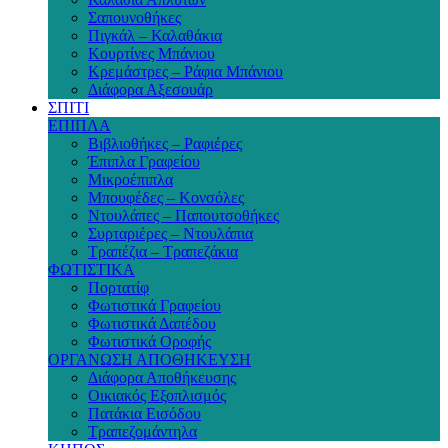
Σαπουνοθήκες
Πιγκάλ – Καλαθάκια
Κουρτίνες Μπάνιου
Κρεμάστρες – Ράφια Μπάνιου
Διάφορα Αξεσουάρ
ΣΠΙΤΙ
ΕΠΙΠΛΑ
Βιβλιοθήκες – Ραφιέρες
Έπιπλα Γραφείου
Μικροέπιπλα
Μπουφέδες – Κονσόλες
Ντουλάπες – Παπουτσοθήκες
Συρταριέρες – Ντουλάπια
Τραπέζια – Τραπεζάκια
ΦΩΤΙΣΤΙΚΑ
Πορτατίφ
Φωτιστικά Γραφείου
Φωτιστικά Δαπέδου
Φωτιστικά Οροφής
ΟΡΓΑΝΩΣΗ ΑΠΟΘΗΚΕΥΣΗ
Διάφορα Αποθήκευσης
Οικιακός Εξοπλισμός
Πατάκια Εισόδου
Τραπεζομάντηλα