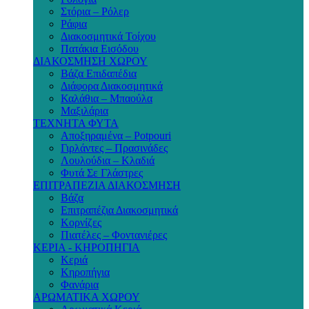
Στόρια – Ρόλερ
Ράφια
Διακοσμητικά Τοίχου
Πατάκια Εισόδου
ΔΙΑΚΟΣΜΗΣΗ ΧΩΡΟΥ
Βάζα Επιδαπέδια
Διάφορα Διακοσμητικά
Καλάθια – Μπαούλα
Μαξιλάρια
ΤΕΧΝΗΤΑ ΦΥΤΑ
Αποξηραμένα – Potpouri
Γιρλάντες – Πρασινάδες
Λουλούδια – Κλαδιά
Φυτά Σε Γλάστρες
ΕΠΙΤΡΑΠΕΖΙΑ ΔΙΑΚΟΣΜΗΣΗ
Βάζα
Επιτραπέζια Διακοσμητικά
Κορνίζες
Πιατέλες – Φοντανιέρες
ΚΕΡΙΑ - ΚΗΡΟΠΗΓΙΑ
Κεριά
Κηροπήγια
Φανάρια
ΑΡΩΜΑΤΙΚΑ ΧΩΡΟΥ