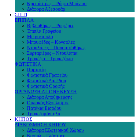
Κρεμάστρες – Ράφια Μπάνιου
Διάφορα Αξεσουάρ
ΣΠΙΤΙ
ΕΠΙΠΛΑ
Βιβλιοθήκες – Ραφιέρες
Έπιπλα Γραφείου
Μικροέπιπλα
Μπουφέδες – Κονσόλες
Ντουλάπες – Παπουτσοθήκες
Συρταριέρες – Ντουλάπια
Τραπέζια – Τραπεζάκια
ΦΩΤΙΣΤΙΚΑ
Πορτατίφ
Φωτιστικά Γραφείου
Φωτιστικά Δαπέδου
Φωτιστικά Οροφής
ΟΡΓΑΝΩΣΗ ΑΠΟΘΗΚΕΥΣΗ
Διάφορα Αποθήκευσης
Οικιακός Εξοπλισμός
Πατάκια Εισόδου
Τραπεζομάντηλα
ΚΗΠΟΣ
ΔΙΑΚΟΣΜΗΣΗ ΚΗΠΟΥ
Διάφορα Εξωτερικού Χώρου
Κασπώ – Γλάστρες