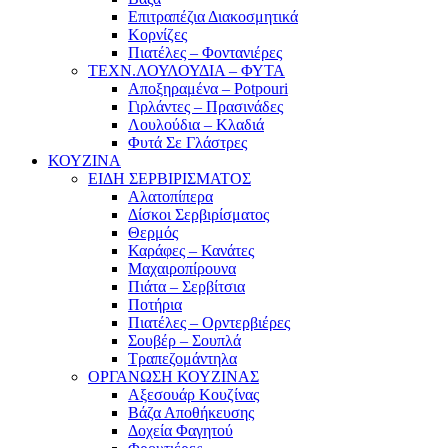
Επιτραπέζια Διακοσμητικά
Κορνίζες
Πιατέλες – Φοντανιέρες
ΤΕΧΝ.ΛΟΥΛΟΥΔΙΑ – ΦΥΤΑ
Αποξηραμένα – Potpouri
Γιρλάντες – Πρασινάδες
Λουλούδια – Κλαδιά
Φυτά Σε Γλάστρες
ΚΟΥΖΙΝΑ
ΕΙΔΗ ΣΕΡΒΙΡΙΣΜΑΤΟΣ
Αλατοπίπερα
Δίσκοι Σερβιρίσματος
Θερμός
Καράφες – Κανάτες
Μαχαιροπίρουνα
Πιάτα – Σερβίτσια
Ποτήρια
Πιατέλες – Ορντερβιέρες
Σουβέρ – Σουπλά
Τραπεζομάντηλα
ΟΡΓΑΝΩΣΗ ΚΟΥΖΙΝΑΣ
Αξεσουάρ Κουζίνας
Βάζα Αποθήκευσης
Δοχεία Φαγητού