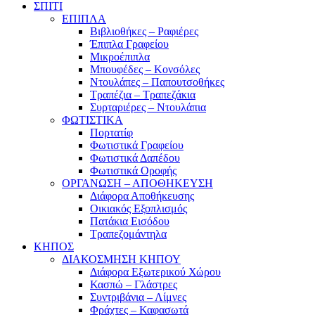
ΣΠΙΤΙ
ΕΠΙΠΛΑ
Βιβλιοθήκες – Ραφιέρες
Έπιπλα Γραφείου
Μικροέπιπλα
Μπουφέδες – Κονσόλες
Ντουλάπες – Παπουτσοθήκες
Τραπέζια – Τραπεζάκια
Συρταριέρες – Ντουλάπια
ΦΩΤΙΣΤΙΚΑ
Πορτατίφ
Φωτιστικά Γραφείου
Φωτιστικά Δαπέδου
Φωτιστικά Οροφής
ΟΡΓΑΝΩΣΗ – ΑΠΟΘΗΚΕΥΣΗ
Διάφορα Αποθήκευσης
Οικιακός Εξοπλισμός
Πατάκια Εισόδου
Τραπεζομάντηλα
ΚΗΠΟΣ
ΔΙΑΚΟΣΜΗΣΗ ΚΗΠΟΥ
Διάφορα Εξωτερικού Χώρου
Κασπώ – Γλάστρες
Συντριβάνια – Λίμνες
Φράχτες – Καφασωτά