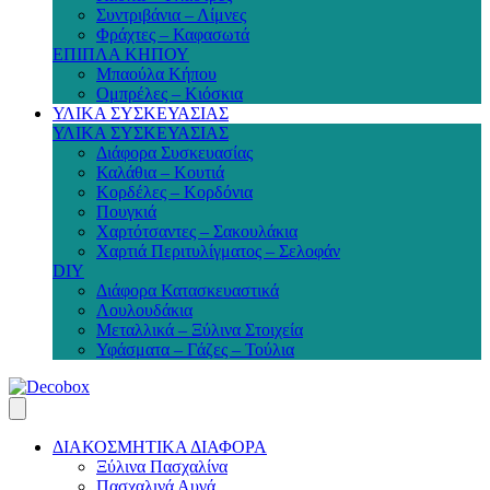
Συντριβάνια – Λίμνες
Φράχτες – Καφασωτά
ΕΠΙΠΛΑ ΚΗΠΟΥ
Μπαούλα Κήπου
Ομπρέλες – Κιόσκια
ΥΛΙΚΑ ΣΥΣΚΕΥΑΣΙΑΣ
ΥΛΙΚΑ ΣΥΣΚΕΥΑΣΙΑΣ
Διάφορα Συσκευασίας
Καλάθια – Κουτιά
Κορδέλες – Κορδόνια
Πουγκιά
Χαρτότσαντες – Σακουλάκια
Χαρτιά Περιτυλίγματος – Σελοφάν
DIY
Διάφορα Κατασκευαστικά
Λουλουδάκια
Μεταλλικά – Ξύλινα Στοιχεία
Υφάσματα – Γάζες – Τούλια
ΔΙΑΚΟΣΜΗΤΙΚΑ ΔΙΑΦΟΡΑ
Ξύλινα Πασχαλίνα
Πασχαλινά Αυγά