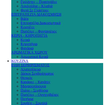
Γιρλάντες – Πρασινάδες
Λουλούδια – Κλαδιά
Φυτά Σε Γλάστρες
ΕΠΙΤΡΑΠΕΖΙΑ ΔΙΑΚΟΣΜΗΣΗ
Βάζα
Επιτραπέζια Διακοσμητικά
Κορνίζες
Πιατέλες – Φοντανιέρες
ΚΕΡΙΑ - ΚΗΡΟΠΗΓΙΑ
Κεριά
Κηροπήγια
Φανάρια
ΑΡΩΜΑΤΙΚΑ ΧΩΡΟΥ
Αρωματικά Κεριά
ΚΟΥΖΙΝΑ
ΕΙΔΗ ΣΕΡΒΙΡΙΣΜΑΤΟΣ
Αλατοπίπερα
Δίσκοι Σερβιρίσματος
Θερμός
Καράφες – Κανάτες
Μαχαιροπίρουνα
Πιάτα – Σερβίτσια
Πιατέλες – Ορντερβιέρες
Ποτήρια
Σουβέρ – Σουπλά