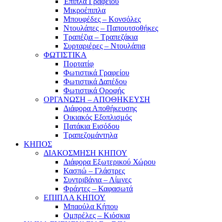
Έπιπλα Γραφείου
Μικροέπιπλα
Μπουφέδες – Κονσόλες
Ντουλάπες – Παπουτσοθήκες
Τραπέζια – Τραπεζάκια
Συρταριέρες – Ντουλάπια
ΦΩΤΙΣΤΙΚΑ
Πορτατίφ
Φωτιστικά Γραφείου
Φωτιστικά Δαπέδου
Φωτιστικά Οροφής
ΟΡΓΑΝΩΣΗ – ΑΠΟΘΗΚΕΥΣΗ
Διάφορα Αποθήκευσης
Οικιακός Εξοπλισμός
Πατάκια Εισόδου
Τραπεζομάντηλα
ΚΗΠΟΣ
ΔΙΑΚΟΣΜΗΣΗ ΚΗΠΟΥ
Διάφορα Εξωτερικού Χώρου
Κασπώ – Γλάστρες
Συντριβάνια – Λίμνες
Φράχτες – Καφασωτά
ΕΠΙΠΛΑ ΚΗΠΟΥ
Μπαούλα Κήπου
Ομπρέλες – Κιόσκια