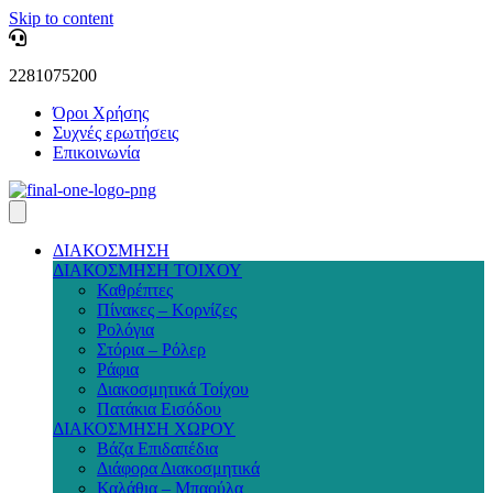
Skip to content
2281075200
Όροι Χρήσης
Συχνές ερωτήσεις
Επικοινωνία
ΔΙΑΚΟΣΜΗΣΗ
ΔΙΑΚΟΣΜΗΣΗ ΤΟΙΧΟΥ
Καθρέπτες
Πίνακες – Κορνίζες
Ρολόγια
Στόρια – Ρόλερ
Ράφια
Διακοσμητικά Τοίχου
Πατάκια Εισόδου
ΔΙΑΚΟΣΜΗΣΗ ΧΩΡΟΥ
Βάζα Επιδαπέδια
Διάφορα Διακοσμητικά
Καλάθια – Μπαούλα