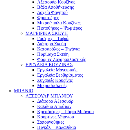
Αξεσουάρ Κουζίνας
Βάζα Αποθήκευσης
Δοχεία Φαγητού
Φρουτιέρες
Μικροέπιπλα Κουζίνας
Πιατοθήκες – Ψωμιέρες
ΜΑΓΕΙΡΙΚΑ ΣΚΕΥΗ
Γάστρες – Ταψιά
Διάφορα Σκεύη
Κατσαρόλες – Τηγάνια
Πυρίμαχα Σκεύη
Φόρμες Ζαχαροπλαστικής
ΕΡΓΑΛΕΙΑ ΚΟΥΖΙΝΑΣ
Εργαλεία Μαγειρικής
Εργαλεία Σερβιρίσματος
Ζυγαριές Κουζίνας
Μικροσυσκευές
ΜΠΑΝΙΟ
ΑΞΕΣΟΥΑΡ ΜΠΑΝΙΟΥ
Διάφορα Αξεσουάρ
Καλάθια Απλύτων
Κρεμάστρες – Ράφια Μπάνιου
Κουρτίνες Μπάνιου
Σαπουνοθήκες
Πιγκάλ – Καλαθάκια