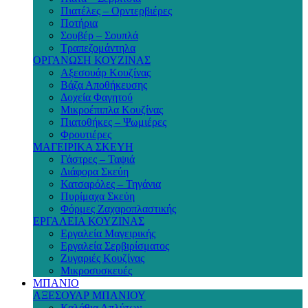
Πιατέλες – Ορντερβιέρες
Ποτήρια
Σουβέρ – Σουπλά
Τραπεζομάντηλα
ΟΡΓΑΝΩΣΗ ΚΟΥΖΙΝΑΣ
Αξεσουάρ Κουζίνας
Βάζα Αποθήκευσης
Δοχεία Φαγητού
Μικροέπιπλα Κουζίνας
Πιατοθήκες – Ψωμιέρες
Φρουτιέρες
ΜΑΓΕΙΡΙΚΑ ΣΚΕΥΗ
Γάστρες – Ταψιά
Διάφορα Σκεύη
Κατσαρόλες – Τηγάνια
Πυρίμαχα Σκεύη
Φόρμες Ζαχαροπλαστικής
ΕΡΓΑΛΕΙΑ ΚΟΥΖΙΝΑΣ
Εργαλεία Μαγειρικής
Εργαλεία Σερβιρίσματος
Ζυγαριές Κουζίνας
Μικροσυσκευές
ΜΠΑΝΙΟ
ΑΞΕΣΟΥΑΡ ΜΠΑΝΙΟΥ
Καλάθια Απλύτων