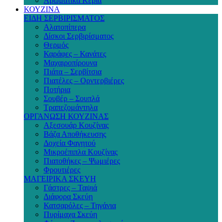
Αρωματικά Κεριά
ΚΟΥΖΙΝΑ
ΕΙΔΗ ΣΕΡΒΙΡΙΣΜΑΤΟΣ
Αλατοπίπερα
Δίσκοι Σερβιρίσματος
Θερμός
Καράφες – Κανάτες
Μαχαιροπίρουνα
Πιάτα – Σερβίτσια
Πιατέλες – Ορντερβιέρες
Ποτήρια
Σουβέρ – Σουπλά
Τραπεζομάντηλα
ΟΡΓΑΝΩΣΗ ΚΟΥΖΙΝΑΣ
Αξεσουάρ Κουζίνας
Βάζα Αποθήκευσης
Δοχεία Φαγητού
Μικροέπιπλα Κουζίνας
Πιατοθήκες – Ψωμιέρες
Φρουτιέρες
ΜΑΓΕΙΡΙΚΑ ΣΚΕΥΗ
Γάστρες – Ταψιά
Διάφορα Σκεύη
Κατσαρόλες – Τηγάνια
Πυρίμαχα Σκεύη