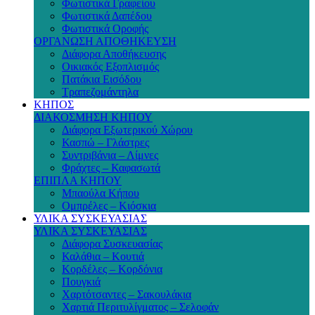
Φωτιστικά Γραφείου
Φωτιστικά Δαπέδου
Φωτιστικά Οροφής
ΟΡΓΑΝΩΣΗ ΑΠΟΘΗΚΕΥΣΗ
Διάφορα Αποθήκευσης
Οικιακός Εξοπλισμός
Πατάκια Εισόδου
Τραπεζομάντηλα
ΚΗΠΟΣ
ΔΙΑΚΟΣΜΗΣΗ ΚΗΠΟΥ
Διάφορα Εξωτερικού Χώρου
Κασπώ – Γλάστρες
Συντριβάνια – Λίμνες
Φράχτες – Καφασωτά
ΕΠΙΠΛΑ ΚΗΠΟΥ
Μπαούλα Κήπου
Ομπρέλες – Κιόσκια
ΥΛΙΚΑ ΣΥΣΚΕΥΑΣΙΑΣ
ΥΛΙΚΑ ΣΥΣΚΕΥΑΣΙΑΣ
Διάφορα Συσκευασίας
Καλάθια – Κουτιά
Κορδέλες – Κορδόνια
Πουγκιά
Χαρτότσαντες – Σακουλάκια
Χαρτιά Περιτυλίγματος – Σελοφάν