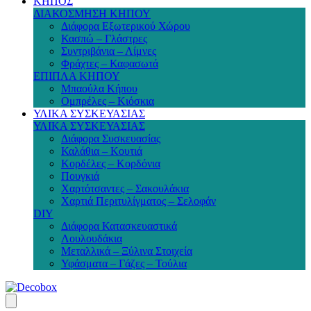
ΚΗΠΟΣ
ΔΙΑΚΟΣΜΗΣΗ ΚΗΠΟΥ
Διάφορα Εξωτερικού Χώρου
Κασπώ – Γλάστρες
Συντριβάνια – Λίμνες
Φράχτες – Καφασωτά
ΕΠΙΠΛΑ ΚΗΠΟΥ
Μπαούλα Κήπου
Ομπρέλες – Κιόσκια
ΥΛΙΚΑ ΣΥΣΚΕΥΑΣΙΑΣ
ΥΛΙΚΑ ΣΥΣΚΕΥΑΣΙΑΣ
Διάφορα Συσκευασίας
Καλάθια – Κουτιά
Κορδέλες – Κορδόνια
Πουγκιά
Χαρτότσαντες – Σακουλάκια
Χαρτιά Περιτυλίγματος – Σελοφάν
DIY
Διάφορα Κατασκευαστικά
Λουλουδάκια
Μεταλλικά – Ξύλινα Στοιχεία
Υφάσματα – Γάζες – Τούλια