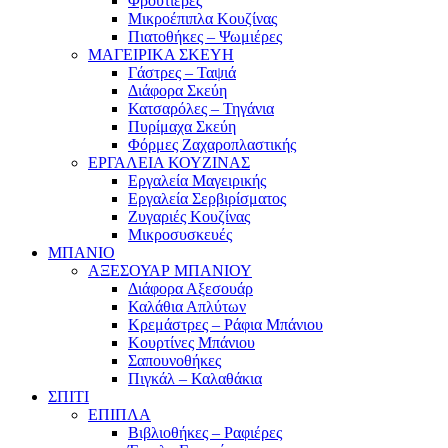
Φρουτιέρες
Μικροέπιπλα Κουζίνας
Πιατοθήκες – Ψωμιέρες
ΜΑΓΕΙΡΙΚΑ ΣΚΕΥΗ
Γάστρες – Ταψιά
Διάφορα Σκεύη
Κατσαρόλες – Τηγάνια
Πυρίμαχα Σκεύη
Φόρμες Ζαχαροπλαστικής
ΕΡΓΑΛΕΙΑ ΚΟΥΖΙΝΑΣ
Εργαλεία Μαγειρικής
Εργαλεία Σερβιρίσματος
Ζυγαριές Κουζίνας
Μικροσυσκευές
ΜΠΑΝΙΟ
ΑΞΕΣΟΥΑΡ ΜΠΑΝΙΟΥ
Διάφορα Αξεσουάρ
Καλάθια Απλύτων
Κρεμάστρες – Ράφια Μπάνιου
Κουρτίνες Μπάνιου
Σαπουνοθήκες
Πιγκάλ – Καλαθάκια
ΣΠΙΤΙ
ΕΠΙΠΛΑ
Βιβλιοθήκες – Ραφιέρες