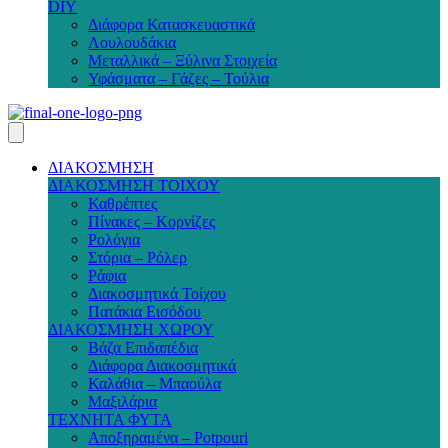
DIY
Διάφορα Κατασκευαστικά
Λουλουδάκια
Μεταλλικά – Ξύλινα Στοιχεία
Υφάσματα – Γάζες – Τούλια
ΔΙΑΚΟΣΜΗΣΗ
ΔΙΑΚΟΣΜΗΣΗ ΤΟΙΧΟΥ
Καθρέπτες
Πίνακες – Κορνίζες
Ρολόγια
Στόρια – Ρόλερ
Ράφια
Διακοσμητικά Τοίχου
Πατάκια Εισόδου
ΔΙΑΚΟΣΜΗΣΗ ΧΩΡΟΥ
Βάζα Επιδαπέδια
Διάφορα Διακοσμητικά
Καλάθια – Μπαούλα
Μαξιλάρια
ΤΕΧΝΗΤΑ ΦΥΤΑ
Αποξηραμένα – Potpouri