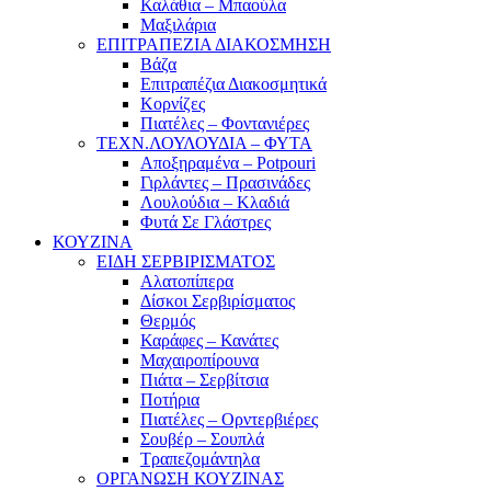
Καλάθια – Μπαούλα
Μαξιλάρια
ΕΠΙΤΡΑΠΕΖΙΑ ΔΙΑΚΟΣΜΗΣΗ
Βάζα
Επιτραπέζια Διακοσμητικά
Κορνίζες
Πιατέλες – Φοντανιέρες
ΤΕΧΝ.ΛΟΥΛΟΥΔΙΑ – ΦΥΤΑ
Αποξηραμένα – Potpouri
Γιρλάντες – Πρασινάδες
Λουλούδια – Κλαδιά
Φυτά Σε Γλάστρες
ΚΟΥΖΙΝΑ
ΕΙΔΗ ΣΕΡΒΙΡΙΣΜΑΤΟΣ
Αλατοπίπερα
Δίσκοι Σερβιρίσματος
Θερμός
Καράφες – Κανάτες
Μαχαιροπίρουνα
Πιάτα – Σερβίτσια
Ποτήρια
Πιατέλες – Ορντερβιέρες
Σουβέρ – Σουπλά
Τραπεζομάντηλα
ΟΡΓΑΝΩΣΗ ΚΟΥΖΙΝΑΣ