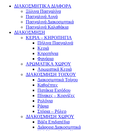
ΔΙΑΚΟΣΜΗΤΙΚΑ ΔΙΑΦΟΡΑ
Ξύλινα Πασχαλίνα
Πασχαλινά Αυγά
Πασχαλινά Διακοσμητικά
Πασχαλινά Καλαθάκια
ΔΙΑΚΟΣΜΗΣΗ
ΚΕΡΙΑ – ΚΗΡΟΠΗΓΙΑ
Πήλινα Πασχαλινά
Κεριά
Κηροπήγια
Φανάρια
ΑΡΩΜΑΤΙΚΑ ΧΩΡΟΥ
Αρωματικά Κεριά
ΔΙΑΚΟΣΜΗΣΗ ΤΟΙΧΟΥ
Διακοσμητικά Τοίχου
Καθρέπτες
Πατάκια Εισόδου
Πίνακες – Κορνίζες
Ρολόγια
Ράφια
Στόρια – Ρόλερ
ΔΙΑΚΟΣΜΗΣΗ ΧΩΡΟΥ
Βάζα Επιδαπέδια
Διάφορα Διακοσμητικά