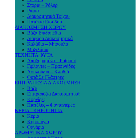
Στόρια – Ρόλερ
Ράφια
Διακοσμητικά Τοίχου
Πατάκια Εισόδου
ΔΙΑΚΟΣΜΗΣΗ ΧΩΡΟΥ
Βάζα Επιδαπέδια
Διάφορα Διακοσμητικά
Καλάθια – Μπαούλα
Μαξιλάρια
ΤΕΧΝΗΤΑ ΦΥΤΑ
Αποξηραμένα – Potpouri
Γιρλάντες – Πρασινάδες
Λουλούδια – Κλαδιά
Φυτά Σε Γλάστρες
ΕΠΙΤΡΑΠΕΖΙΑ ΔΙΑΚΟΣΜΗΣΗ
Βάζα
Επιτραπέζια Διακοσμητικά
Κορνίζες
Πιατέλες – Φοντανιέρες
ΚΕΡΙΑ - ΚΗΡΟΠΗΓΙΑ
Κεριά
Κηροπήγια
Φανάρια
ΑΡΩΜΑΤΙΚΑ ΧΩΡΟΥ