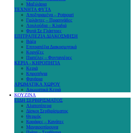
Μαξιλάρια
ΤΕΧΝΗΤΑ ΦΥΤΑ
Αποξηραμένα – Potpouri
Γιρλάντες – Πρασινάδες
Λουλούδια – Κλαδιά
Φυτά Σε Γλάστρες
ΕΠΙΤΡΑΠΕΖΙΑ ΔΙΑΚΟΣΜΗΣΗ
Βάζα
Επιτραπέζια Διακοσμητικά
Κορνίζες
Πιατέλες – Φοντανιέρες
ΚΕΡΙΑ - ΚΗΡΟΠΗΓΙΑ
Κεριά
Κηροπήγια
Φανάρια
ΑΡΩΜΑΤΙΚΑ ΧΩΡΟΥ
Αρωματικά Κεριά
ΚΟΥΖΙΝΑ
ΕΙΔΗ ΣΕΡΒΙΡΙΣΜΑΤΟΣ
Αλατοπίπερα
Δίσκοι Σερβιρίσματος
Θερμός
Καράφες – Κανάτες
Μαχαιροπίρουνα
Πιάτα – Σερβίτσια