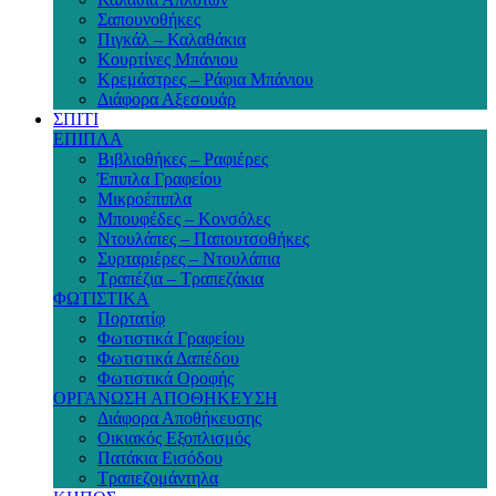
Σαπουνοθήκες
Πιγκάλ – Καλαθάκια
Κουρτίνες Μπάνιου
Κρεμάστρες – Ράφια Μπάνιου
Διάφορα Αξεσουάρ
ΣΠΙΤΙ
ΕΠΙΠΛΑ
Βιβλιοθήκες – Ραφιέρες
Έπιπλα Γραφείου
Μικροέπιπλα
Μπουφέδες – Κονσόλες
Ντουλάπες – Παπουτσοθήκες
Συρταριέρες – Ντουλάπια
Τραπέζια – Τραπεζάκια
ΦΩΤΙΣΤΙΚΑ
Πορτατίφ
Φωτιστικά Γραφείου
Φωτιστικά Δαπέδου
Φωτιστικά Οροφής
ΟΡΓΑΝΩΣΗ ΑΠΟΘΗΚΕΥΣΗ
Διάφορα Αποθήκευσης
Οικιακός Εξοπλισμός
Πατάκια Εισόδου
Τραπεζομάντηλα