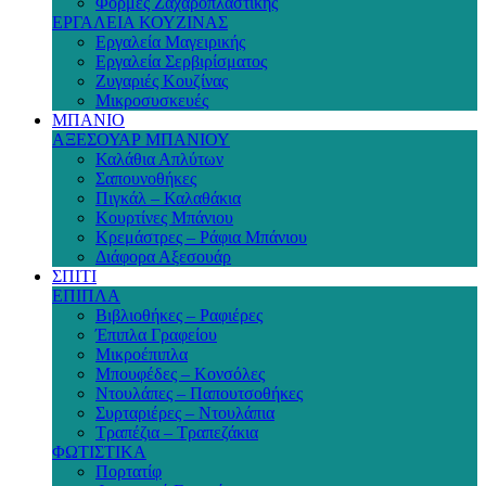
Φόρμες Ζαχαροπλαστικής
ΕΡΓΑΛΕΙΑ ΚΟΥΖΙΝΑΣ
Εργαλεία Μαγειρικής
Εργαλεία Σερβιρίσματος
Ζυγαριές Κουζίνας
Μικροσυσκευές
ΜΠΑΝΙΟ
ΑΞΕΣΟΥΑΡ ΜΠΑΝΙΟΥ
Καλάθια Απλύτων
Σαπουνοθήκες
Πιγκάλ – Καλαθάκια
Κουρτίνες Μπάνιου
Κρεμάστρες – Ράφια Μπάνιου
Διάφορα Αξεσουάρ
ΣΠΙΤΙ
ΕΠΙΠΛΑ
Βιβλιοθήκες – Ραφιέρες
Έπιπλα Γραφείου
Μικροέπιπλα
Μπουφέδες – Κονσόλες
Ντουλάπες – Παπουτσοθήκες
Συρταριέρες – Ντουλάπια
Τραπέζια – Τραπεζάκια
ΦΩΤΙΣΤΙΚΑ
Πορτατίφ