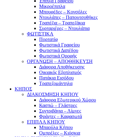
Έπιπλα Γραφείου
Μικροέπιπλα
Μπουφέδες – Κονσόλες
Ντουλάπες – Παπουτσοθήκες
Τραπέζια – Τραπεζάκια
Συρταριέρες – Ντουλάπια
ΦΩΤΙΣΤΙΚΑ
Πορτατίφ
Φωτιστικά Γραφείου
Φωτιστικά Δαπέδου
Φωτιστικά Οροφής
ΟΡΓΑΝΩΣΗ – ΑΠΟΘΗΚΕΥΣΗ
Διάφορα Αποθήκευσης
Οικιακός Εξοπλισμός
Πατάκια Εισόδου
Τραπεζομάντηλα
ΚΗΠΟΣ
ΔΙΑΚΟΣΜΗΣΗ ΚΗΠΟΥ
Διάφορα Εξωτερικού Χώρου
Κασπώ – Γλάστρες
Συντριβάνια – Λίμνες
Φράχτες – Καφασωτά
ΕΠΙΠΛΑ ΚΗΠΟΥ
Μπαούλα Κήπου
Ομπρέλες – Κιόσκια