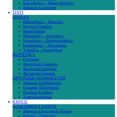
Κρεμάστρες – Ράφια Μπάνιου
Διάφορα Αξεσουάρ
ΣΠΙΤΙ
ΕΠΙΠΛΑ
Βιβλιοθήκες – Ραφιέρες
Έπιπλα Γραφείου
Μικροέπιπλα
Μπουφέδες – Κονσόλες
Ντουλάπες – Παπουτσοθήκες
Συρταριέρες – Ντουλάπια
Τραπέζια – Τραπεζάκια
ΦΩΤΙΣΤΙΚΑ
Πορτατίφ
Φωτιστικά Γραφείου
Φωτιστικά Δαπέδου
Φωτιστικά Οροφής
ΟΡΓΑΝΩΣΗ ΑΠΟΘΗΚΕΥΣΗ
Διάφορα Αποθήκευσης
Οικιακός Εξοπλισμός
Πατάκια Εισόδου
Τραπεζομάντηλα
ΚΗΠΟΣ
ΔΙΑΚΟΣΜΗΣΗ ΚΗΠΟΥ
Διάφορα Εξωτερικού Χώρου
Κασπώ – Γλάστρες