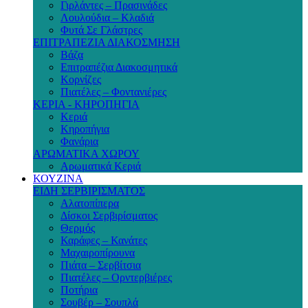
Γιρλάντες – Πρασινάδες
Λουλούδια – Κλαδιά
Φυτά Σε Γλάστρες
ΕΠΙΤΡΑΠΕΖΙΑ ΔΙΑΚΟΣΜΗΣΗ
Βάζα
Επιτραπέζια Διακοσμητικά
Κορνίζες
Πιατέλες – Φοντανιέρες
ΚΕΡΙΑ - ΚΗΡΟΠΗΓΙΑ
Κεριά
Κηροπήγια
Φανάρια
ΑΡΩΜΑΤΙΚΑ ΧΩΡΟΥ
Αρωματικά Κεριά
ΚΟΥΖΙΝΑ
ΕΙΔΗ ΣΕΡΒΙΡΙΣΜΑΤΟΣ
Αλατοπίπερα
Δίσκοι Σερβιρίσματος
Θερμός
Καράφες – Κανάτες
Μαχαιροπίρουνα
Πιάτα – Σερβίτσια
Πιατέλες – Ορντερβιέρες
Ποτήρια
Σουβέρ – Σουπλά