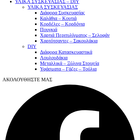
ΥΛΙΚΑ ΣΥΣΚΕΥΑΣΙΑΣ – DIY
ΥΛΙΚΑ ΣΥΣΚΕΥΑΣΙΑΣ
Διάφορα Συσκευασίας
Καλάθια – Κουτιά
Κορδέλες – Κορδόνια
Πουγκιά
Χαρτιά Περιτυλίγματος – Σελοφάν
Χαρτότσαντες – Σακουλάκια
DIY
Διάφορα Κατασκευαστικά
Λουλουδάκια
Μεταλλικά – Ξύλινα Στοιχεία
Υφάσματα – Γάζες – Τούλια
ΑΚΟΛΟΥΘΗΣΤΕ ΜΑΣ