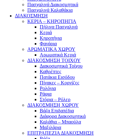
Πασχαλινά Διακοσμητικά
Πασχαλινά Καλαθάκια
ΔΙΑΚΟΣΜΗΣΗ
ΚΕΡΙΑ – ΚΗΡΟΠΗΓΙΑ
Πήλινα Πασχαλινά
Κεριά
Κηροπήγια
Φανάρια
ΑΡΩΜΑΤΙΚΑ ΧΩΡΟΥ
Αρωματικά Κεριά
ΔΙΑΚΟΣΜΗΣΗ ΤΟΙΧΟΥ
Διακοσμητικά Τοίχου
Καθρέπτες
Πατάκια Εισόδου
Πίνακες – Κορνίζες
Ρολόγια
Ράφια
Στόρια – Ρόλερ
ΔΙΑΚΟΣΜΗΣΗ ΧΩΡΟΥ
Βάζα Επιδαπέδια
Διάφορα Διακοσμητικά
Καλάθια – Μπαούλα
Μαξιλάρια
ΕΠΙΤΡΑΠΕΖΙΑ ΔΙΑΚΟΣΜΗΣΗ
Βάζα