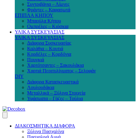
Συντριβάνια – Λίμνες
Φράχτες – Καφασωτά
ΕΠΙΠΛΑ ΚΗΠΟΥ
Μπαούλα Κήπου
Ομπρέλες – Κιόσκια
ΥΛΙΚΑ ΣΥΣΚΕΥΑΣΙΑΣ
ΥΛΙΚΑ ΣΥΣΚΕΥΑΣΙΑΣ
Διάφορα Συσκευασίας
Καλάθια – Κουτιά
Κορδέλες – Κορδόνια
Πουγκιά
Χαρτότσαντες – Σακουλάκια
Χαρτιά Περιτυλίγματος – Σελοφάν
DIY
Διάφορα Κατασκευαστικά
Λουλουδάκια
Μεταλλικά – Ξύλινα Στοιχεία
Υφάσματα – Γάζες – Τούλια
ΔΙΑΚΟΣΜΗΤΙΚΑ ΔΙΑΦΟΡΑ
Ξύλινα Πασχαλίνα
Πασχαλινά Αυγά