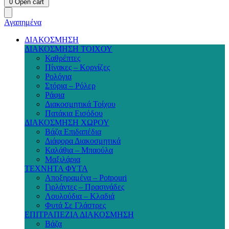
0
Open cart
Αγαπημένα
ΔΙΑΚΟΣΜΗΣΗ
ΔΙΑΚΟΣΜΗΣΗ ΤΟΙΧΟΥ
Καθρέπτες
Πίνακες – Κορνίζες
Ρολόγια
Στόρια – Ρόλερ
Ράφια
Διακοσμητικά Τοίχου
Πατάκια Εισόδου
ΔΙΑΚΟΣΜΗΣΗ ΧΩΡΟΥ
Βάζα Επιδαπέδια
Διάφορα Διακοσμητικά
Καλάθια – Μπαούλα
Μαξιλάρια
ΤΕΧΝΗΤΑ ΦΥΤΑ
Αποξηραμένα – Potpouri
Γιρλάντες – Πρασινάδες
Λουλούδια – Κλαδιά
Φυτά Σε Γλάστρες
ΕΠΙΤΡΑΠΕΖΙΑ ΔΙΑΚΟΣΜΗΣΗ
Βάζα