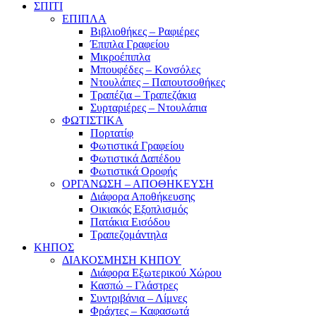
ΣΠΙΤΙ
ΕΠΙΠΛΑ
Βιβλιοθήκες – Ραφιέρες
Έπιπλα Γραφείου
Μικροέπιπλα
Μπουφέδες – Κονσόλες
Ντουλάπες – Παπουτσοθήκες
Τραπέζια – Τραπεζάκια
Συρταριέρες – Ντουλάπια
ΦΩΤΙΣΤΙΚΑ
Πορτατίφ
Φωτιστικά Γραφείου
Φωτιστικά Δαπέδου
Φωτιστικά Οροφής
ΟΡΓΑΝΩΣΗ – ΑΠΟΘΗΚΕΥΣΗ
Διάφορα Αποθήκευσης
Οικιακός Εξοπλισμός
Πατάκια Εισόδου
Τραπεζομάντηλα
ΚΗΠΟΣ
ΔΙΑΚΟΣΜΗΣΗ ΚΗΠΟΥ
Διάφορα Εξωτερικού Χώρου
Κασπώ – Γλάστρες
Συντριβάνια – Λίμνες
Φράχτες – Καφασωτά