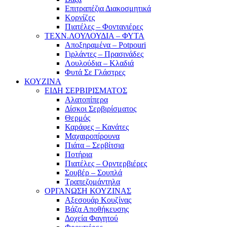
Επιτραπέζια Διακοσμητικά
Κορνίζες
Πιατέλες – Φοντανιέρες
ΤΕΧΝ.ΛΟΥΛΟΥΔΙΑ – ΦΥΤΑ
Αποξηραμένα – Potpouri
Γιρλάντες – Πρασινάδες
Λουλούδια – Κλαδιά
Φυτά Σε Γλάστρες
ΚΟΥΖΙΝΑ
ΕΙΔΗ ΣΕΡΒΙΡΙΣΜΑΤΟΣ
Αλατοπίπερα
Δίσκοι Σερβιρίσματος
Θερμός
Καράφες – Κανάτες
Μαχαιροπίρουνα
Πιάτα – Σερβίτσια
Ποτήρια
Πιατέλες – Ορντερβιέρες
Σουβέρ – Σουπλά
Τραπεζομάντηλα
ΟΡΓΑΝΩΣΗ ΚΟΥΖΙΝΑΣ
Αξεσουάρ Κουζίνας
Βάζα Αποθήκευσης
Δοχεία Φαγητού