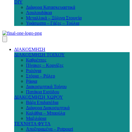
DIY
Διάφορα Κατασκευαστικά
Λουλουδάκια
Μεταλλικά – Ξύλινα Στοιχεία
Υφάσματα – Γάζες – Τούλια
ΔΙΑΚΟΣΜΗΣΗ
ΔΙΑΚΟΣΜΗΣΗ ΤΟΙΧΟΥ
Καθρέπτες
Πίνακες – Κορνίζες
Ρολόγια
Στόρια – Ρόλερ
Ράφια
Διακοσμητικά Τοίχου
Πατάκια Εισόδου
ΔΙΑΚΟΣΜΗΣΗ ΧΩΡΟΥ
Βάζα Επιδαπέδια
Διάφορα Διακοσμητικά
Καλάθια – Μπαούλα
Μαξιλάρια
ΤΕΧΝΗΤΑ ΦΥΤΑ
Αποξηραμένα – Potpouri