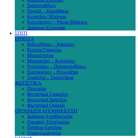
Σαπουνοθήκες
Πιγκάλ – Καλαθάκια
Κουρτίνες Μπάνιου
Κρεμάστρες – Ράφια Μπάνιου
Διάφορα Αξεσουάρ
ΣΠΙΤΙ
ΕΠΙΠΛΑ
Βιβλιοθήκες – Ραφιέρες
Έπιπλα Γραφείου
Μικροέπιπλα
Μπουφέδες – Κονσόλες
Ντουλάπες – Παπουτσοθήκες
Συρταριέρες – Ντουλάπια
Τραπέζια – Τραπεζάκια
ΦΩΤΙΣΤΙΚΑ
Πορτατίφ
Φωτιστικά Γραφείου
Φωτιστικά Δαπέδου
Φωτιστικά Οροφής
ΟΡΓΑΝΩΣΗ ΑΠΟΘΗΚΕΥΣΗ
Διάφορα Αποθήκευσης
Οικιακός Εξοπλισμός
Πατάκια Εισόδου
Τραπεζομάντηλα