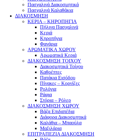
Πασχαλινά Διακοσμητικά
Πασχαλινά Καλαθάκια
ΔΙΑΚΟΣΜΗΣΗ
ΚΕΡΙΑ – ΚΗΡΟΠΗΓΙΑ
Πήλινα Πασχαλινά
Κεριά
Κηροπήγια
Φανάρια
ΑΡΩΜΑΤΙΚΑ ΧΩΡΟΥ
Αρωματικά Κεριά
ΔΙΑΚΟΣΜΗΣΗ ΤΟΙΧΟΥ
Διακοσμητικά Τοίχου
Καθρέπτες
Πατάκια Εισόδου
Πίνακες – Κορνίζες
Ρολόγια
Ράφια
Στόρια – Ρόλερ
ΔΙΑΚΟΣΜΗΣΗ ΧΩΡΟΥ
Βάζα Επιδαπέδια
Διάφορα Διακοσμητικά
Καλάθια – Μπαούλα
Μαξιλάρια
ΕΠΙΤΡΑΠΕΖΙΑ ΔΙΑΚΟΣΜΗΣΗ
Βάζα