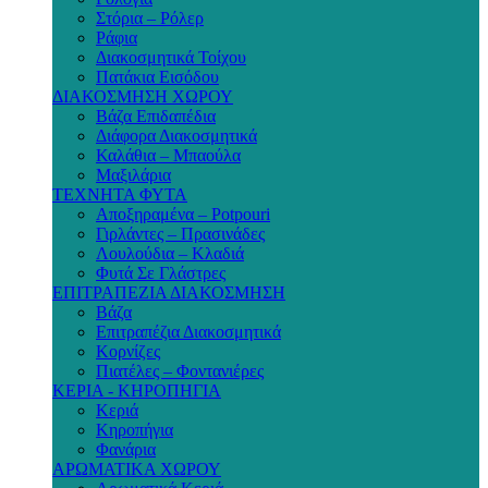
Στόρια – Ρόλερ
Ράφια
Διακοσμητικά Τοίχου
Πατάκια Εισόδου
ΔΙΑΚΟΣΜΗΣΗ ΧΩΡΟΥ
Βάζα Επιδαπέδια
Διάφορα Διακοσμητικά
Καλάθια – Μπαούλα
Μαξιλάρια
ΤΕΧΝΗΤΑ ΦΥΤΑ
Αποξηραμένα – Potpouri
Γιρλάντες – Πρασινάδες
Λουλούδια – Κλαδιά
Φυτά Σε Γλάστρες
ΕΠΙΤΡΑΠΕΖΙΑ ΔΙΑΚΟΣΜΗΣΗ
Βάζα
Επιτραπέζια Διακοσμητικά
Κορνίζες
Πιατέλες – Φοντανιέρες
ΚΕΡΙΑ - ΚΗΡΟΠΗΓΙΑ
Κεριά
Κηροπήγια
Φανάρια
ΑΡΩΜΑΤΙΚΑ ΧΩΡΟΥ