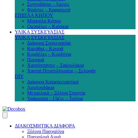
Συντριβάνια – Λίμνες
Φράχτες – Καφασωτά
ΕΠΙΠΛΑ ΚΗΠΟΥ
Μπαούλα Κήπου
Ομπρέλες – Κιόσκια
ΥΛΙΚΑ ΣΥΣΚΕΥΑΣΙΑΣ
ΥΛΙΚΑ ΣΥΣΚΕΥΑΣΙΑΣ
Διάφορα Συσκευασίας
Καλάθια – Κουτιά
Κορδέλες – Κορδόνια
Πουγκιά
Χαρτότσαντες – Σακουλάκια
Χαρτιά Περιτυλίγματος – Σελοφάν
DIY
Διάφορα Κατασκευαστικά
Λουλουδάκια
Μεταλλικά – Ξύλινα Στοιχεία
Υφάσματα – Γάζες – Τούλια
ΔΙΑΚΟΣΜΗΤΙΚΑ ΔΙΑΦΟΡΑ
Ξύλινα Πασχαλίνα
Πασχαλινά Αυγά