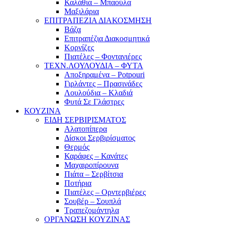
Καλάθια – Μπαούλα
Μαξιλάρια
ΕΠΙΤΡΑΠΕΖΙΑ ΔΙΑΚΟΣΜΗΣΗ
Βάζα
Επιτραπέζια Διακοσμητικά
Κορνίζες
Πιατέλες – Φοντανιέρες
ΤΕΧΝ.ΛΟΥΛΟΥΔΙΑ – ΦΥΤΑ
Αποξηραμένα – Potpouri
Γιρλάντες – Πρασινάδες
Λουλούδια – Κλαδιά
Φυτά Σε Γλάστρες
ΚΟΥΖΙΝΑ
ΕΙΔΗ ΣΕΡΒΙΡΙΣΜΑΤΟΣ
Αλατοπίπερα
Δίσκοι Σερβιρίσματος
Θερμός
Καράφες – Κανάτες
Μαχαιροπίρουνα
Πιάτα – Σερβίτσια
Ποτήρια
Πιατέλες – Ορντερβιέρες
Σουβέρ – Σουπλά
Τραπεζομάντηλα
ΟΡΓΑΝΩΣΗ ΚΟΥΖΙΝΑΣ