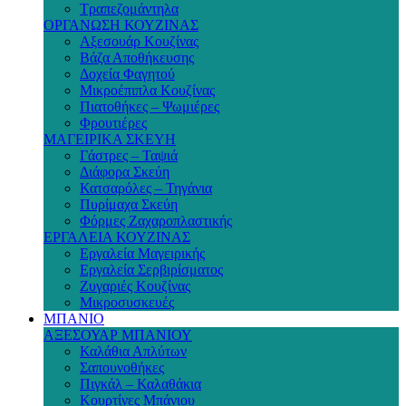
Τραπεζομάντηλα
ΟΡΓΑΝΩΣΗ ΚΟΥΖΙΝΑΣ
Αξεσουάρ Κουζίνας
Βάζα Αποθήκευσης
Δοχεία Φαγητού
Μικροέπιπλα Κουζίνας
Πιατοθήκες – Ψωμιέρες
Φρουτιέρες
ΜΑΓΕΙΡΙΚΑ ΣΚΕΥΗ
Γάστρες – Ταψιά
Διάφορα Σκεύη
Κατσαρόλες – Τηγάνια
Πυρίμαχα Σκεύη
Φόρμες Ζαχαροπλαστικής
ΕΡΓΑΛΕΙΑ ΚΟΥΖΙΝΑΣ
Εργαλεία Μαγειρικής
Εργαλεία Σερβιρίσματος
Ζυγαριές Κουζίνας
Μικροσυσκευές
ΜΠΑΝΙΟ
ΑΞΕΣΟΥΑΡ ΜΠΑΝΙΟΥ
Καλάθια Απλύτων
Σαπουνοθήκες
Πιγκάλ – Καλαθάκια
Κουρτίνες Μπάνιου