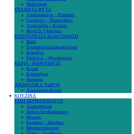
Μαξιλάρια
ΤΕΧΝΗΤΑ ΦΥΤΑ
Αποξηραμένα – Potpouri
Γιρλάντες – Πρασινάδες
Λουλούδια – Κλαδιά
Φυτά Σε Γλάστρες
ΕΠΙΤΡΑΠΕΖΙΑ ΔΙΑΚΟΣΜΗΣΗ
Βάζα
Επιτραπέζια Διακοσμητικά
Κορνίζες
Πιατέλες – Φοντανιέρες
ΚΕΡΙΑ - ΚΗΡΟΠΗΓΙΑ
Κεριά
Κηροπήγια
Φανάρια
ΑΡΩΜΑΤΙΚΑ ΧΩΡΟΥ
Αρωματικά Κεριά
ΚΟΥΖΙΝΑ
ΕΙΔΗ ΣΕΡΒΙΡΙΣΜΑΤΟΣ
Αλατοπίπερα
Δίσκοι Σερβιρίσματος
Θερμός
Καράφες – Κανάτες
Μαχαιροπίρουνα
Πιάτα – Σερβίτσια