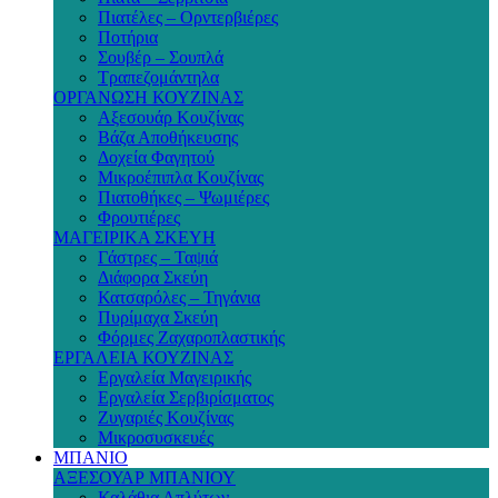
Πιατέλες – Ορντερβιέρες
Ποτήρια
Σουβέρ – Σουπλά
Τραπεζομάντηλα
ΟΡΓΑΝΩΣΗ ΚΟΥΖΙΝΑΣ
Αξεσουάρ Κουζίνας
Βάζα Αποθήκευσης
Δοχεία Φαγητού
Μικροέπιπλα Κουζίνας
Πιατοθήκες – Ψωμιέρες
Φρουτιέρες
ΜΑΓΕΙΡΙΚΑ ΣΚΕΥΗ
Γάστρες – Ταψιά
Διάφορα Σκεύη
Κατσαρόλες – Τηγάνια
Πυρίμαχα Σκεύη
Φόρμες Ζαχαροπλαστικής
ΕΡΓΑΛΕΙΑ ΚΟΥΖΙΝΑΣ
Εργαλεία Μαγειρικής
Εργαλεία Σερβιρίσματος
Ζυγαριές Κουζίνας
Μικροσυσκευές
ΜΠΑΝΙΟ
ΑΞΕΣΟΥΑΡ ΜΠΑΝΙΟΥ
Καλάθια Απλύτων