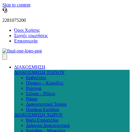
Skip to content
2281075200
Όροι Χρήσης
Συχνές ερωτήσεις
Επικοινωνία
ΔΙΑΚΟΣΜΗΣΗ
ΔΙΑΚΟΣΜΗΣΗ ΤΟΙΧΟΥ
Καθρέπτες
Πίνακες – Κορνίζες
Ρολόγια
Στόρια – Ρόλερ
Ράφια
Διακοσμητικά Τοίχου
Πατάκια Εισόδου
ΔΙΑΚΟΣΜΗΣΗ ΧΩΡΟΥ
Βάζα Επιδαπέδια
Διάφορα Διακοσμητικά
Καλάθια – Μπαούλα