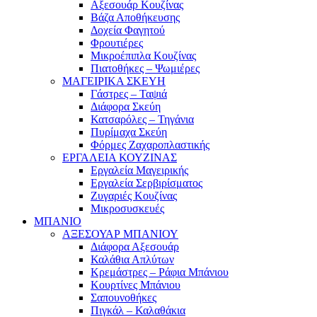
Αξεσουάρ Κουζίνας
Βάζα Αποθήκευσης
Δοχεία Φαγητού
Φρουτιέρες
Μικροέπιπλα Κουζίνας
Πιατοθήκες – Ψωμιέρες
ΜΑΓΕΙΡΙΚΑ ΣΚΕΥΗ
Γάστρες – Ταψιά
Διάφορα Σκεύη
Κατσαρόλες – Τηγάνια
Πυρίμαχα Σκεύη
Φόρμες Ζαχαροπλαστικής
ΕΡΓΑΛΕΙΑ ΚΟΥΖΙΝΑΣ
Εργαλεία Μαγειρικής
Εργαλεία Σερβιρίσματος
Ζυγαριές Κουζίνας
Μικροσυσκευές
ΜΠΑΝΙΟ
ΑΞΕΣΟΥΑΡ ΜΠΑΝΙΟΥ
Διάφορα Αξεσουάρ
Καλάθια Απλύτων
Κρεμάστρες – Ράφια Μπάνιου
Κουρτίνες Μπάνιου
Σαπουνοθήκες
Πιγκάλ – Καλαθάκια