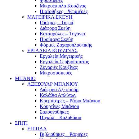
Φρουτιέρες
Μικροέπιπλα Κουζίνας
Πιατοθήκες – Ψωμιέρες
ΜΑΓΕΙΡΙΚΑ ΣΚΕΥΗ
Γάστρες – Ταψιά
Διάφορα Σκεύη
Κατσαρόλες – Τηγάνια
Πυρίμαχα Σκεύη
Φόρμες Ζαχαροπλαστικής
ΕΡΓΑΛΕΙΑ ΚΟΥΖΙΝΑΣ
Εργαλεία Μαγειρικής
Εργαλεία Σερβιρίσματος
Ζυγαριές Κουζίνας
Μικροσυσκευές
ΜΠΑΝΙΟ
ΑΞΕΣΟΥΑΡ ΜΠΑΝΙΟΥ
Διάφορα Αξεσουάρ
Καλάθια Απλύτων
Κρεμάστρες – Ράφια Μπάνιου
Κουρτίνες Μπάνιου
Σαπουνοθήκες
Πιγκάλ – Καλαθάκια
ΣΠΙΤΙ
ΕΠΙΠΛΑ
Βιβλιοθήκες – Ραφιέρες