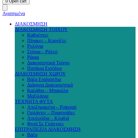
0
Open cart
Αγαπημένα
ΔΙΑΚΟΣΜΗΣΗ
ΔΙΑΚΟΣΜΗΣΗ ΤΟΙΧΟΥ
Καθρέπτες
Πίνακες – Κορνίζες
Ρολόγια
Στόρια – Ρόλερ
Ράφια
Διακοσμητικά Τοίχου
Πατάκια Εισόδου
ΔΙΑΚΟΣΜΗΣΗ ΧΩΡΟΥ
Βάζα Επιδαπέδια
Διάφορα Διακοσμητικά
Καλάθια – Μπαούλα
Μαξιλάρια
ΤΕΧΝΗΤΑ ΦΥΤΑ
Αποξηραμένα – Potpouri
Γιρλάντες – Πρασινάδες
Λουλούδια – Κλαδιά
Φυτά Σε Γλάστρες
ΕΠΙΤΡΑΠΕΖΙΑ ΔΙΑΚΟΣΜΗΣΗ
Βάζα