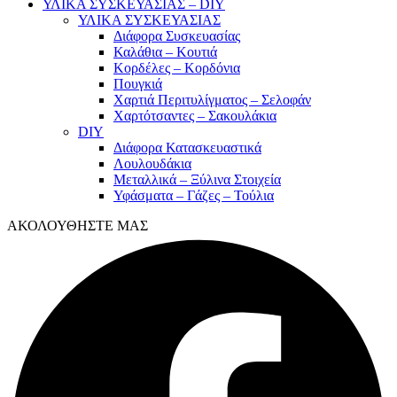
ΥΛΙΚΑ ΣΥΣΚΕΥΑΣΙΑΣ – DIY
ΥΛΙΚΑ ΣΥΣΚΕΥΑΣΙΑΣ
Διάφορα Συσκευασίας
Καλάθια – Κουτιά
Κορδέλες – Κορδόνια
Πουγκιά
Χαρτιά Περιτυλίγματος – Σελοφάν
Χαρτότσαντες – Σακουλάκια
DIY
Διάφορα Κατασκευαστικά
Λουλουδάκια
Μεταλλικά – Ξύλινα Στοιχεία
Υφάσματα – Γάζες – Τούλια
ΑΚΟΛΟΥΘΗΣΤΕ ΜΑΣ