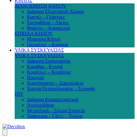
ΚΗΠΟΣ
ΔΙΑΚΟΣΜΗΣΗ ΚΗΠΟΥ
Διάφορα Εξωτερικού Χώρου
Κασπώ – Γλάστρες
Συντριβάνια – Λίμνες
Φράχτες – Καφασωτά
ΕΠΙΠΛΑ ΚΗΠΟΥ
Μπαούλα Κήπου
Ομπρέλες – Κιόσκια
ΥΛΙΚΑ ΣΥΣΚΕΥΑΣΙΑΣ
ΥΛΙΚΑ ΣΥΣΚΕΥΑΣΙΑΣ
Διάφορα Συσκευασίας
Καλάθια – Κουτιά
Κορδέλες – Κορδόνια
Πουγκιά
Χαρτότσαντες – Σακουλάκια
Χαρτιά Περιτυλίγματος – Σελοφάν
DIY
Διάφορα Κατασκευαστικά
Λουλουδάκια
Μεταλλικά – Ξύλινα Στοιχεία
Υφάσματα – Γάζες – Τούλια