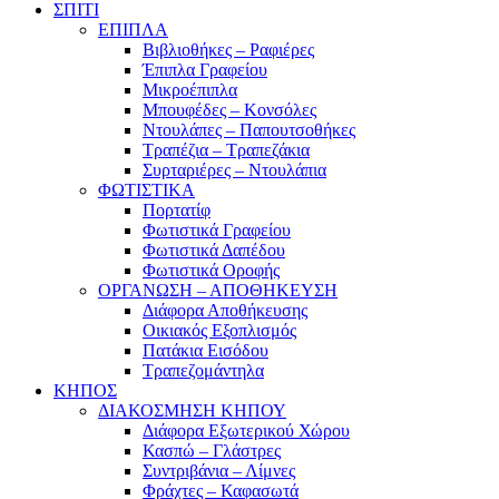
ΣΠΙΤΙ
ΕΠΙΠΛΑ
Βιβλιοθήκες – Ραφιέρες
Έπιπλα Γραφείου
Μικροέπιπλα
Μπουφέδες – Κονσόλες
Ντουλάπες – Παπουτσοθήκες
Τραπέζια – Τραπεζάκια
Συρταριέρες – Ντουλάπια
ΦΩΤΙΣΤΙΚΑ
Πορτατίφ
Φωτιστικά Γραφείου
Φωτιστικά Δαπέδου
Φωτιστικά Οροφής
ΟΡΓΑΝΩΣΗ – ΑΠΟΘΗΚΕΥΣΗ
Διάφορα Αποθήκευσης
Οικιακός Εξοπλισμός
Πατάκια Εισόδου
Τραπεζομάντηλα
ΚΗΠΟΣ
ΔΙΑΚΟΣΜΗΣΗ ΚΗΠΟΥ
Διάφορα Εξωτερικού Χώρου
Κασπώ – Γλάστρες
Συντριβάνια – Λίμνες
Φράχτες – Καφασωτά