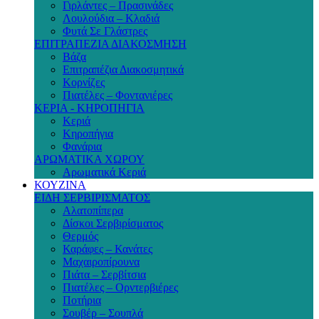
Γιρλάντες – Πρασινάδες
Λουλούδια – Κλαδιά
Φυτά Σε Γλάστρες
ΕΠΙΤΡΑΠΕΖΙΑ ΔΙΑΚΟΣΜΗΣΗ
Βάζα
Επιτραπέζια Διακοσμητικά
Κορνίζες
Πιατέλες – Φοντανιέρες
ΚΕΡΙΑ - ΚΗΡΟΠΗΓΙΑ
Κεριά
Κηροπήγια
Φανάρια
ΑΡΩΜΑΤΙΚΑ ΧΩΡΟΥ
Αρωματικά Κεριά
ΚΟΥΖΙΝΑ
ΕΙΔΗ ΣΕΡΒΙΡΙΣΜΑΤΟΣ
Αλατοπίπερα
Δίσκοι Σερβιρίσματος
Θερμός
Καράφες – Κανάτες
Μαχαιροπίρουνα
Πιάτα – Σερβίτσια
Πιατέλες – Ορντερβιέρες
Ποτήρια
Σουβέρ – Σουπλά