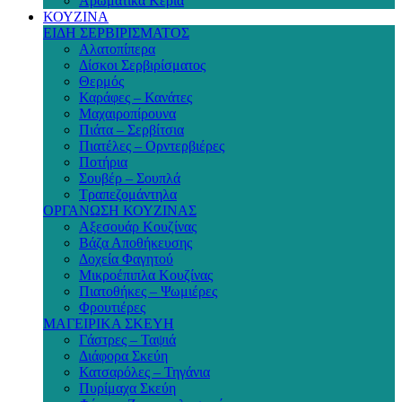
Αρωματικά Κεριά
ΚΟΥΖΙΝΑ
ΕΙΔΗ ΣΕΡΒΙΡΙΣΜΑΤΟΣ
Αλατοπίπερα
Δίσκοι Σερβιρίσματος
Θερμός
Καράφες – Κανάτες
Μαχαιροπίρουνα
Πιάτα – Σερβίτσια
Πιατέλες – Ορντερβιέρες
Ποτήρια
Σουβέρ – Σουπλά
Τραπεζομάντηλα
ΟΡΓΑΝΩΣΗ ΚΟΥΖΙΝΑΣ
Αξεσουάρ Κουζίνας
Βάζα Αποθήκευσης
Δοχεία Φαγητού
Μικροέπιπλα Κουζίνας
Πιατοθήκες – Ψωμιέρες
Φρουτιέρες
ΜΑΓΕΙΡΙΚΑ ΣΚΕΥΗ
Γάστρες – Ταψιά
Διάφορα Σκεύη
Κατσαρόλες – Τηγάνια
Πυρίμαχα Σκεύη