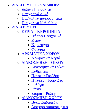
ΔΙΑΚΟΣΜΗΤΙΚΑ ΔΙΑΦΟΡΑ
Ξύλινα Πασχαλίνα
Πασχαλινά Αυγά
Πασχαλινά Διακοσμητικά
Πασχαλινά Καλαθάκια
ΔΙΑΚΟΣΜΗΣΗ
ΚΕΡΙΑ – ΚΗΡΟΠΗΓΙΑ
Πήλινα Πασχαλινά
Κεριά
Κηροπήγια
Φανάρια
ΑΡΩΜΑΤΙΚΑ ΧΩΡΟΥ
Αρωματικά Κεριά
ΔΙΑΚΟΣΜΗΣΗ ΤΟΙΧΟΥ
Διακοσμητικά Τοίχου
Καθρέπτες
Πατάκια Εισόδου
Πίνακες – Κορνίζες
Ρολόγια
Ράφια
Στόρια – Ρόλερ
ΔΙΑΚΟΣΜΗΣΗ ΧΩΡΟΥ
Βάζα Επιδαπέδια
Διάφορα Διακοσμητικά