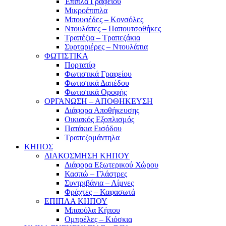
Έπιπλα Γραφείου
Μικροέπιπλα
Μπουφέδες – Κονσόλες
Ντουλάπες – Παπουτσοθήκες
Τραπέζια – Τραπεζάκια
Συρταριέρες – Ντουλάπια
ΦΩΤΙΣΤΙΚΑ
Πορτατίφ
Φωτιστικά Γραφείου
Φωτιστικά Δαπέδου
Φωτιστικά Οροφής
ΟΡΓΑΝΩΣΗ – ΑΠΟΘΗΚΕΥΣΗ
Διάφορα Αποθήκευσης
Οικιακός Εξοπλισμός
Πατάκια Εισόδου
Τραπεζομάντηλα
ΚΗΠΟΣ
ΔΙΑΚΟΣΜΗΣΗ ΚΗΠΟΥ
Διάφορα Εξωτερικού Χώρου
Κασπώ – Γλάστρες
Συντριβάνια – Λίμνες
Φράχτες – Καφασωτά
ΕΠΙΠΛΑ ΚΗΠΟΥ
Μπαούλα Κήπου
Ομπρέλες – Κιόσκια