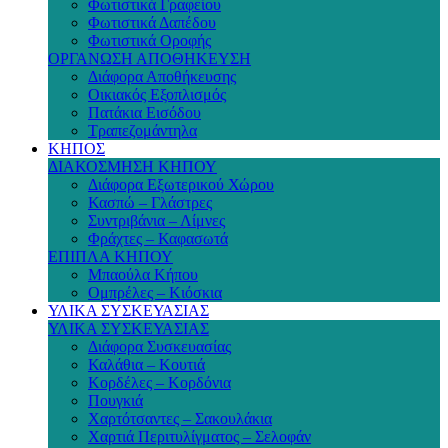
Φωτιστικά Γραφείου
Φωτιστικά Δαπέδου
Φωτιστικά Οροφής
ΟΡΓΑΝΩΣΗ ΑΠΟΘΗΚΕΥΣΗ
Διάφορα Αποθήκευσης
Οικιακός Εξοπλισμός
Πατάκια Εισόδου
Τραπεζομάντηλα
ΚΗΠΟΣ
ΔΙΑΚΟΣΜΗΣΗ ΚΗΠΟΥ
Διάφορα Εξωτερικού Χώρου
Κασπώ – Γλάστρες
Συντριβάνια – Λίμνες
Φράχτες – Καφασωτά
ΕΠΙΠΛΑ ΚΗΠΟΥ
Μπαούλα Κήπου
Ομπρέλες – Κιόσκια
ΥΛΙΚΑ ΣΥΣΚΕΥΑΣΙΑΣ
ΥΛΙΚΑ ΣΥΣΚΕΥΑΣΙΑΣ
Διάφορα Συσκευασίας
Καλάθια – Κουτιά
Κορδέλες – Κορδόνια
Πουγκιά
Χαρτότσαντες – Σακουλάκια
Χαρτιά Περιτυλίγματος – Σελοφάν