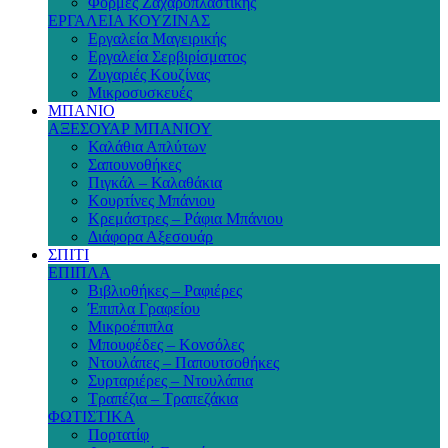
Φόρμες Ζαχαροπλαστικής
ΕΡΓΑΛΕΙΑ ΚΟΥΖΙΝΑΣ
Εργαλεία Μαγειρικής
Εργαλεία Σερβιρίσματος
Ζυγαριές Κουζίνας
Μικροσυσκευές
ΜΠΑΝΙΟ
ΑΞΕΣΟΥΑΡ ΜΠΑΝΙΟΥ
Καλάθια Απλύτων
Σαπουνοθήκες
Πιγκάλ – Καλαθάκια
Κουρτίνες Μπάνιου
Κρεμάστρες – Ράφια Μπάνιου
Διάφορα Αξεσουάρ
ΣΠΙΤΙ
ΕΠΙΠΛΑ
Βιβλιοθήκες – Ραφιέρες
Έπιπλα Γραφείου
Μικροέπιπλα
Μπουφέδες – Κονσόλες
Ντουλάπες – Παπουτσοθήκες
Συρταριέρες – Ντουλάπια
Τραπέζια – Τραπεζάκια
ΦΩΤΙΣΤΙΚΑ
Πορτατίφ