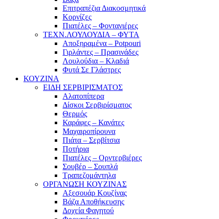
Επιτραπέζια Διακοσμητικά
Κορνίζες
Πιατέλες – Φοντανιέρες
ΤΕΧΝ.ΛΟΥΛΟΥΔΙΑ – ΦΥΤΑ
Αποξηραμένα – Potpouri
Γιρλάντες – Πρασινάδες
Λουλούδια – Κλαδιά
Φυτά Σε Γλάστρες
ΚΟΥΖΙΝΑ
ΕΙΔΗ ΣΕΡΒΙΡΙΣΜΑΤΟΣ
Αλατοπίπερα
Δίσκοι Σερβιρίσματος
Θερμός
Καράφες – Κανάτες
Μαχαιροπίρουνα
Πιάτα – Σερβίτσια
Ποτήρια
Πιατέλες – Ορντερβιέρες
Σουβέρ – Σουπλά
Τραπεζομάντηλα
ΟΡΓΑΝΩΣΗ ΚΟΥΖΙΝΑΣ
Αξεσουάρ Κουζίνας
Βάζα Αποθήκευσης
Δοχεία Φαγητού