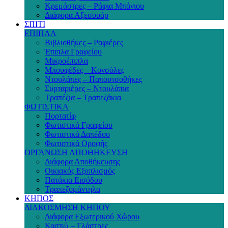
Κρεμάστρες – Ράφια Μπάνιου
Διάφορα Αξεσουάρ
ΣΠΙΤΙ
ΕΠΙΠΛΑ
Βιβλιοθήκες – Ραφιέρες
Έπιπλα Γραφείου
Μικροέπιπλα
Μπουφέδες – Κονσόλες
Ντουλάπες – Παπουτσοθήκες
Συρταριέρες – Ντουλάπια
Τραπέζια – Τραπεζάκια
ΦΩΤΙΣΤΙΚΑ
Πορτατίφ
Φωτιστικά Γραφείου
Φωτιστικά Δαπέδου
Φωτιστικά Οροφής
ΟΡΓΑΝΩΣΗ ΑΠΟΘΗΚΕΥΣΗ
Διάφορα Αποθήκευσης
Οικιακός Εξοπλισμός
Πατάκια Εισόδου
Τραπεζομάντηλα
ΚΗΠΟΣ
ΔΙΑΚΟΣΜΗΣΗ ΚΗΠΟΥ
Διάφορα Εξωτερικού Χώρου
Κασπώ – Γλάστρες