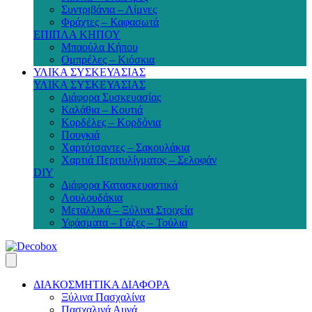
Συντριβάνια – Λίμνες
Φράχτες – Καφασωτά
ΕΠΙΠΛΑ ΚΗΠΟΥ
Μπαούλα Κήπου
Ομπρέλες – Κιόσκια
ΥΛΙΚΑ ΣΥΣΚΕΥΑΣΙΑΣ
ΥΛΙΚΑ ΣΥΣΚΕΥΑΣΙΑΣ
Διάφορα Συσκευασίας
Καλάθια – Κουτιά
Κορδέλες – Κορδόνια
Πουγκιά
Χαρτότσαντες – Σακουλάκια
Χαρτιά Περιτυλίγματος – Σελοφάν
DIY
Διάφορα Κατασκευαστικά
Λουλουδάκια
Μεταλλικά – Ξύλινα Στοιχεία
Υφάσματα – Γάζες – Τούλια
ΔΙΑΚΟΣΜΗΤΙΚΑ ΔΙΑΦΟΡΑ
Ξύλινα Πασχαλίνα
Πασχαλινά Αυγά