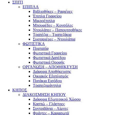
ΣΠΙΤΙ
ΕΠΙΠΛΑ
Βιβλιοθήκες – Ραφιέρες
Έπιπλα Γραφείου
Μικροέπιπλα
Μπουφέδες – Κονσόλες
Ντουλάπες – Παπουτσοθήκες
Τραπέζια – Τραπεζάκια
Συρταριέρες – Ντουλάπια
ΦΩΤΙΣΤΙΚΑ
Πορτατίφ
Φωτιστικά Γραφείου
Φωτιστικά Δαπέδου
Φωτιστικά Οροφής
ΟΡΓΑΝΩΣΗ – ΑΠΟΘΗΚΕΥΣΗ
Διάφορα Αποθήκευσης
Οικιακός Εξοπλισμός
Πατάκια Εισόδου
Τραπεζομάντηλα
ΚΗΠΟΣ
ΔΙΑΚΟΣΜΗΣΗ ΚΗΠΟΥ
Διάφορα Εξωτερικού Χώρου
Κασπώ – Γλάστρες
Συντριβάνια – Λίμνες
Φράχτες – Καφασωτά