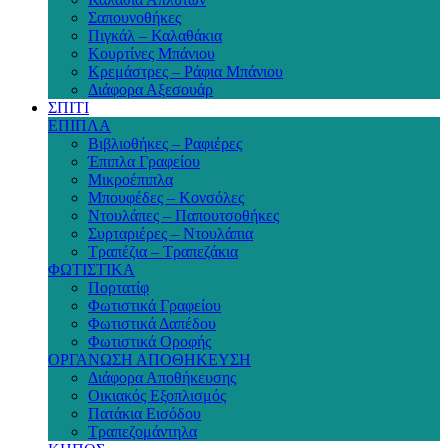
Σαπουνοθήκες
Πιγκάλ – Καλαθάκια
Κουρτίνες Μπάνιου
Κρεμάστρες – Ράφια Μπάνιου
Διάφορα Αξεσουάρ
ΣΠΙΤΙ
ΕΠΙΠΛΑ
Βιβλιοθήκες – Ραφιέρες
Έπιπλα Γραφείου
Μικροέπιπλα
Μπουφέδες – Κονσόλες
Ντουλάπες – Παπουτσοθήκες
Συρταριέρες – Ντουλάπια
Τραπέζια – Τραπεζάκια
ΦΩΤΙΣΤΙΚΑ
Πορτατίφ
Φωτιστικά Γραφείου
Φωτιστικά Δαπέδου
Φωτιστικά Οροφής
ΟΡΓΑΝΩΣΗ ΑΠΟΘΗΚΕΥΣΗ
Διάφορα Αποθήκευσης
Οικιακός Εξοπλισμός
Πατάκια Εισόδου
Τραπεζομάντηλα