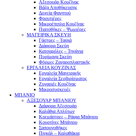
Αξεσουάρ Κουζίνας
Βάζα Αποθήκευσης
Δοχεία Φαγητού
Φρουτιέρες
Μικροέπιπλα Κουζίνας
Πιατοθήκες – Ψωμιέρες
ΜΑΓΕΙΡΙΚΑ ΣΚΕΥΗ
Γάστρες – Ταψιά
Διάφορα Σκεύη
Κατσαρόλες – Τηγάνια
Πυρίμαχα Σκεύη
Φόρμες Ζαχαροπλαστικής
ΕΡΓΑΛΕΙΑ ΚΟΥΖΙΝΑΣ
Εργαλεία Μαγειρικής
Εργαλεία Σερβιρίσματος
Ζυγαριές Κουζίνας
Μικροσυσκευές
ΜΠΑΝΙΟ
ΑΞΕΣΟΥΑΡ ΜΠΑΝΙΟΥ
Διάφορα Αξεσουάρ
Καλάθια Απλύτων
Κρεμάστρες – Ράφια Μπάνιου
Κουρτίνες Μπάνιου
Σαπουνοθήκες
Πιγκάλ – Καλαθάκια