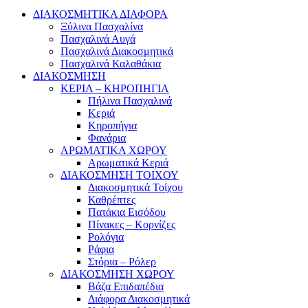
ΔΙΑΚΟΣΜΗΤΙΚΑ ΔΙΑΦΟΡΑ
Ξύλινα Πασχαλίνα
Πασχαλινά Αυγά
Πασχαλινά Διακοσμητικά
Πασχαλινά Καλαθάκια
ΔΙΑΚΟΣΜΗΣΗ
ΚΕΡΙΑ – ΚΗΡΟΠΗΓΙΑ
Πήλινα Πασχαλινά
Κεριά
Κηροπήγια
Φανάρια
ΑΡΩΜΑΤΙΚΑ ΧΩΡΟΥ
Αρωματικά Κεριά
ΔΙΑΚΟΣΜΗΣΗ ΤΟΙΧΟΥ
Διακοσμητικά Τοίχου
Καθρέπτες
Πατάκια Εισόδου
Πίνακες – Κορνίζες
Ρολόγια
Ράφια
Στόρια – Ρόλερ
ΔΙΑΚΟΣΜΗΣΗ ΧΩΡΟΥ
Βάζα Επιδαπέδια
Διάφορα Διακοσμητικά