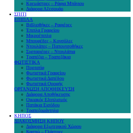
Κρεμάστρες – Ράφια Μπάνιου
Διάφορα Αξεσουάρ
ΣΠΙΤΙ
ΕΠΙΠΛΑ
Βιβλιοθήκες – Ραφιέρες
Έπιπλα Γραφείου
Μικροέπιπλα
Μπουφέδες – Κονσόλες
Ντουλάπες – Παπουτσοθήκες
Συρταριέρες – Ντουλάπια
Τραπέζια – Τραπεζάκια
ΦΩΤΙΣΤΙΚΑ
Πορτατίφ
Φωτιστικά Γραφείου
Φωτιστικά Δαπέδου
Φωτιστικά Οροφής
ΟΡΓΑΝΩΣΗ ΑΠΟΘΗΚΕΥΣΗ
Διάφορα Αποθήκευσης
Οικιακός Εξοπλισμός
Πατάκια Εισόδου
Τραπεζομάντηλα
ΚΗΠΟΣ
ΔΙΑΚΟΣΜΗΣΗ ΚΗΠΟΥ
Διάφορα Εξωτερικού Χώρου
Κασπώ – Γλάστρες