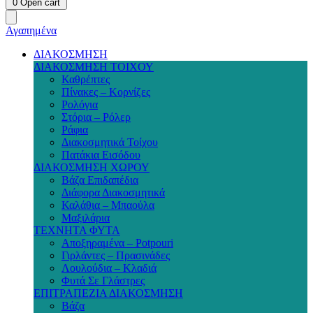
0
Open cart
Αγαπημένα
ΔΙΑΚΟΣΜΗΣΗ
ΔΙΑΚΟΣΜΗΣΗ ΤΟΙΧΟΥ
Καθρέπτες
Πίνακες – Κορνίζες
Ρολόγια
Στόρια – Ρόλερ
Ράφια
Διακοσμητικά Τοίχου
Πατάκια Εισόδου
ΔΙΑΚΟΣΜΗΣΗ ΧΩΡΟΥ
Βάζα Επιδαπέδια
Διάφορα Διακοσμητικά
Καλάθια – Μπαούλα
Μαξιλάρια
ΤΕΧΝΗΤΑ ΦΥΤΑ
Αποξηραμένα – Potpouri
Γιρλάντες – Πρασινάδες
Λουλούδια – Κλαδιά
Φυτά Σε Γλάστρες
ΕΠΙΤΡΑΠΕΖΙΑ ΔΙΑΚΟΣΜΗΣΗ
Βάζα