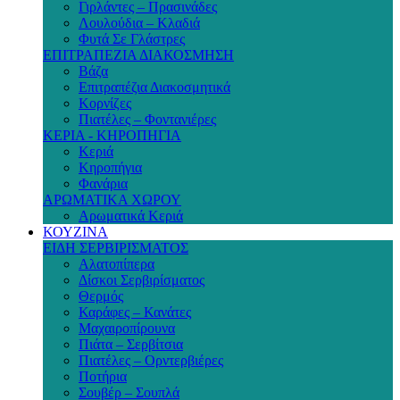
Γιρλάντες – Πρασινάδες
Λουλούδια – Κλαδιά
Φυτά Σε Γλάστρες
ΕΠΙΤΡΑΠΕΖΙΑ ΔΙΑΚΟΣΜΗΣΗ
Βάζα
Επιτραπέζια Διακοσμητικά
Κορνίζες
Πιατέλες – Φοντανιέρες
ΚΕΡΙΑ - ΚΗΡΟΠΗΓΙΑ
Κεριά
Κηροπήγια
Φανάρια
ΑΡΩΜΑΤΙΚΑ ΧΩΡΟΥ
Αρωματικά Κεριά
ΚΟΥΖΙΝΑ
ΕΙΔΗ ΣΕΡΒΙΡΙΣΜΑΤΟΣ
Αλατοπίπερα
Δίσκοι Σερβιρίσματος
Θερμός
Καράφες – Κανάτες
Μαχαιροπίρουνα
Πιάτα – Σερβίτσια
Πιατέλες – Ορντερβιέρες
Ποτήρια
Σουβέρ – Σουπλά