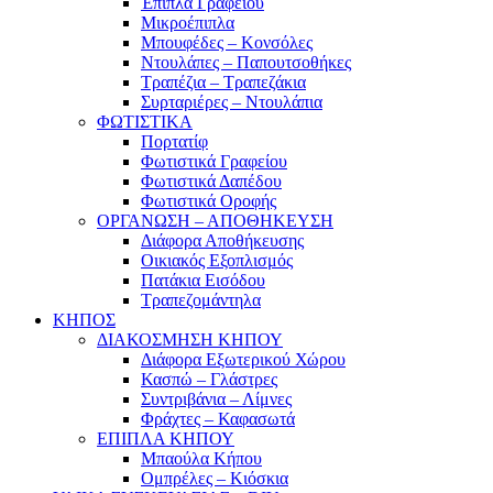
Έπιπλα Γραφείου
Μικροέπιπλα
Μπουφέδες – Κονσόλες
Ντουλάπες – Παπουτσοθήκες
Τραπέζια – Τραπεζάκια
Συρταριέρες – Ντουλάπια
ΦΩΤΙΣΤΙΚΑ
Πορτατίφ
Φωτιστικά Γραφείου
Φωτιστικά Δαπέδου
Φωτιστικά Οροφής
ΟΡΓΑΝΩΣΗ – ΑΠΟΘΗΚΕΥΣΗ
Διάφορα Αποθήκευσης
Οικιακός Εξοπλισμός
Πατάκια Εισόδου
Τραπεζομάντηλα
ΚΗΠΟΣ
ΔΙΑΚΟΣΜΗΣΗ ΚΗΠΟΥ
Διάφορα Εξωτερικού Χώρου
Κασπώ – Γλάστρες
Συντριβάνια – Λίμνες
Φράχτες – Καφασωτά
ΕΠΙΠΛΑ ΚΗΠΟΥ
Μπαούλα Κήπου
Ομπρέλες – Κιόσκια