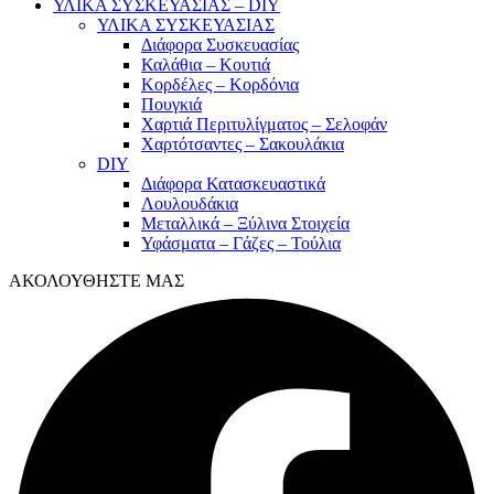
ΥΛΙΚΑ ΣΥΣΚΕΥΑΣΙΑΣ – DIY
ΥΛΙΚΑ ΣΥΣΚΕΥΑΣΙΑΣ
Διάφορα Συσκευασίας
Καλάθια – Κουτιά
Κορδέλες – Κορδόνια
Πουγκιά
Χαρτιά Περιτυλίγματος – Σελοφάν
Χαρτότσαντες – Σακουλάκια
DIY
Διάφορα Κατασκευαστικά
Λουλουδάκια
Μεταλλικά – Ξύλινα Στοιχεία
Υφάσματα – Γάζες – Τούλια
ΑΚΟΛΟΥΘΗΣΤΕ ΜΑΣ