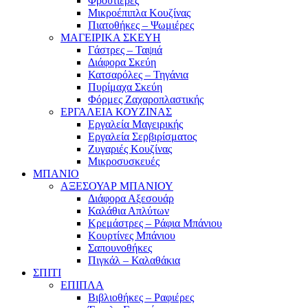
Φρουτιέρες
Μικροέπιπλα Κουζίνας
Πιατοθήκες – Ψωμιέρες
ΜΑΓΕΙΡΙΚΑ ΣΚΕΥΗ
Γάστρες – Ταψιά
Διάφορα Σκεύη
Κατσαρόλες – Τηγάνια
Πυρίμαχα Σκεύη
Φόρμες Ζαχαροπλαστικής
ΕΡΓΑΛΕΙΑ ΚΟΥΖΙΝΑΣ
Εργαλεία Μαγειρικής
Εργαλεία Σερβιρίσματος
Ζυγαριές Κουζίνας
Μικροσυσκευές
ΜΠΑΝΙΟ
ΑΞΕΣΟΥΑΡ ΜΠΑΝΙΟΥ
Διάφορα Αξεσουάρ
Καλάθια Απλύτων
Κρεμάστρες – Ράφια Μπάνιου
Κουρτίνες Μπάνιου
Σαπουνοθήκες
Πιγκάλ – Καλαθάκια
ΣΠΙΤΙ
ΕΠΙΠΛΑ
Βιβλιοθήκες – Ραφιέρες