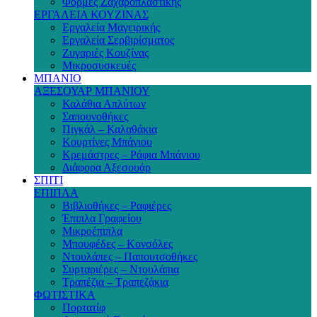
Φόρμες Ζαχαροπλαστικής
ΕΡΓΑΛΕΙΑ ΚΟΥΖΙΝΑΣ
Εργαλεία Μαγειρικής
Εργαλεία Σερβιρίσματος
Ζυγαριές Κουζίνας
Μικροσυσκευές
ΜΠΑΝΙΟ
ΑΞΕΣΟΥΑΡ ΜΠΑΝΙΟΥ
Καλάθια Απλύτων
Σαπουνοθήκες
Πιγκάλ – Καλαθάκια
Κουρτίνες Μπάνιου
Κρεμάστρες – Ράφια Μπάνιου
Διάφορα Αξεσουάρ
ΣΠΙΤΙ
ΕΠΙΠΛΑ
Βιβλιοθήκες – Ραφιέρες
Έπιπλα Γραφείου
Μικροέπιπλα
Μπουφέδες – Κονσόλες
Ντουλάπες – Παπουτσοθήκες
Συρταριέρες – Ντουλάπια
Τραπέζια – Τραπεζάκια
ΦΩΤΙΣΤΙΚΑ
Πορτατίφ