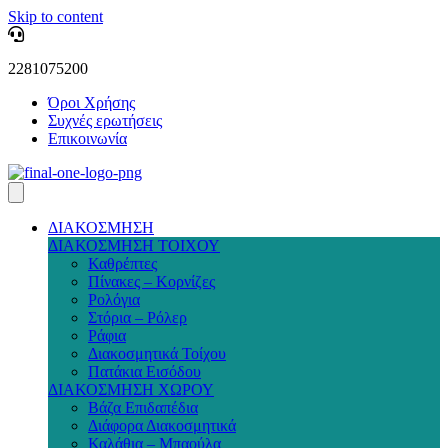
Skip to content
2281075200
Όροι Χρήσης
Συχνές ερωτήσεις
Επικοινωνία
ΔΙΑΚΟΣΜΗΣΗ
ΔΙΑΚΟΣΜΗΣΗ ΤΟΙΧΟΥ
Καθρέπτες
Πίνακες – Κορνίζες
Ρολόγια
Στόρια – Ρόλερ
Ράφια
Διακοσμητικά Τοίχου
Πατάκια Εισόδου
ΔΙΑΚΟΣΜΗΣΗ ΧΩΡΟΥ
Βάζα Επιδαπέδια
Διάφορα Διακοσμητικά
Καλάθια – Μπαούλα