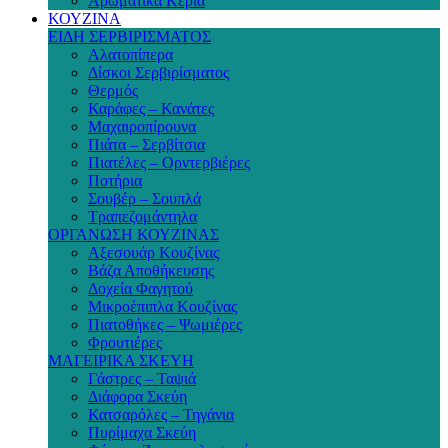
Αρωματικά Κεριά
ΚΟΥΖΙΝΑ
ΕΙΔΗ ΣΕΡΒΙΡΙΣΜΑΤΟΣ
Αλατοπίπερα
Δίσκοι Σερβιρίσματος
Θερμός
Καράφες – Κανάτες
Μαχαιροπίρουνα
Πιάτα – Σερβίτσια
Πιατέλες – Ορντερβιέρες
Ποτήρια
Σουβέρ – Σουπλά
Τραπεζομάντηλα
ΟΡΓΑΝΩΣΗ ΚΟΥΖΙΝΑΣ
Αξεσουάρ Κουζίνας
Βάζα Αποθήκευσης
Δοχεία Φαγητού
Μικροέπιπλα Κουζίνας
Πιατοθήκες – Ψωμιέρες
Φρουτιέρες
ΜΑΓΕΙΡΙΚΑ ΣΚΕΥΗ
Γάστρες – Ταψιά
Διάφορα Σκεύη
Κατσαρόλες – Τηγάνια
Πυρίμαχα Σκεύη