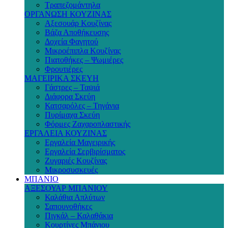
Τραπεζομάντηλα
ΟΡΓΑΝΩΣΗ ΚΟΥΖΙΝΑΣ
Αξεσουάρ Κουζίνας
Βάζα Αποθήκευσης
Δοχεία Φαγητού
Μικροέπιπλα Κουζίνας
Πιατοθήκες – Ψωμιέρες
Φρουτιέρες
ΜΑΓΕΙΡΙΚΑ ΣΚΕΥΗ
Γάστρες – Ταψιά
Διάφορα Σκεύη
Κατσαρόλες – Τηγάνια
Πυρίμαχα Σκεύη
Φόρμες Ζαχαροπλαστικής
ΕΡΓΑΛΕΙΑ ΚΟΥΖΙΝΑΣ
Εργαλεία Μαγειρικής
Εργαλεία Σερβιρίσματος
Ζυγαριές Κουζίνας
Μικροσυσκευές
ΜΠΑΝΙΟ
ΑΞΕΣΟΥΑΡ ΜΠΑΝΙΟΥ
Καλάθια Απλύτων
Σαπουνοθήκες
Πιγκάλ – Καλαθάκια
Κουρτίνες Μπάνιου