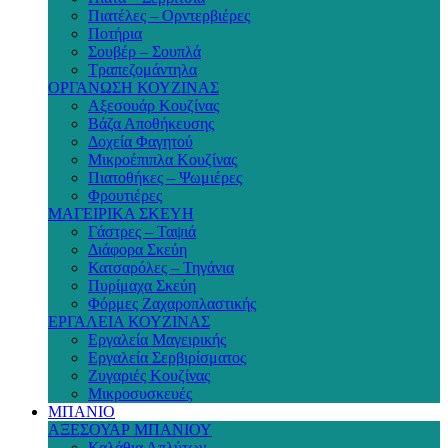
Πιατέλες – Ορντερβιέρες
Ποτήρια
Σουβέρ – Σουπλά
Τραπεζομάντηλα
ΟΡΓΑΝΩΣΗ ΚΟΥΖΙΝΑΣ
Αξεσουάρ Κουζίνας
Βάζα Αποθήκευσης
Δοχεία Φαγητού
Μικροέπιπλα Κουζίνας
Πιατοθήκες – Ψωμιέρες
Φρουτιέρες
ΜΑΓΕΙΡΙΚΑ ΣΚΕΥΗ
Γάστρες – Ταψιά
Διάφορα Σκεύη
Κατσαρόλες – Τηγάνια
Πυρίμαχα Σκεύη
Φόρμες Ζαχαροπλαστικής
ΕΡΓΑΛΕΙΑ ΚΟΥΖΙΝΑΣ
Εργαλεία Μαγειρικής
Εργαλεία Σερβιρίσματος
Ζυγαριές Κουζίνας
Μικροσυσκευές
ΜΠΑΝΙΟ
ΑΞΕΣΟΥΑΡ ΜΠΑΝΙΟΥ
Καλάθια Απλύτων