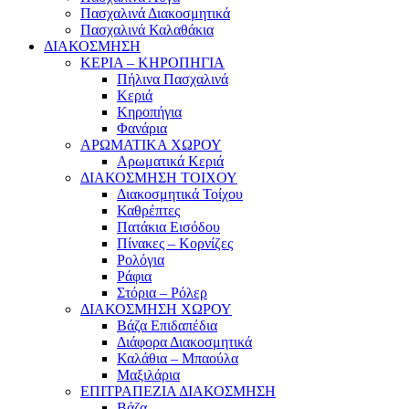
Πασχαλινά Διακοσμητικά
Πασχαλινά Καλαθάκια
ΔΙΑΚΟΣΜΗΣΗ
ΚΕΡΙΑ – ΚΗΡΟΠΗΓΙΑ
Πήλινα Πασχαλινά
Κεριά
Κηροπήγια
Φανάρια
ΑΡΩΜΑΤΙΚΑ ΧΩΡΟΥ
Αρωματικά Κεριά
ΔΙΑΚΟΣΜΗΣΗ ΤΟΙΧΟΥ
Διακοσμητικά Τοίχου
Καθρέπτες
Πατάκια Εισόδου
Πίνακες – Κορνίζες
Ρολόγια
Ράφια
Στόρια – Ρόλερ
ΔΙΑΚΟΣΜΗΣΗ ΧΩΡΟΥ
Βάζα Επιδαπέδια
Διάφορα Διακοσμητικά
Καλάθια – Μπαούλα
Μαξιλάρια
ΕΠΙΤΡΑΠΕΖΙΑ ΔΙΑΚΟΣΜΗΣΗ
Βάζα