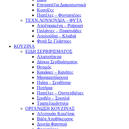
Επιτραπέζια Διακοσμητικά
Κορνίζες
Πιατέλες – Φοντανιέρες
ΤΕΧΝ.ΛΟΥΛΟΥΔΙΑ – ΦΥΤΑ
Αποξηραμένα – Potpouri
Γιρλάντες – Πρασινάδες
Λουλούδια – Κλαδιά
Φυτά Σε Γλάστρες
ΚΟΥΖΙΝΑ
ΕΙΔΗ ΣΕΡΒΙΡΙΣΜΑΤΟΣ
Αλατοπίπερα
Δίσκοι Σερβιρίσματος
Θερμός
Καράφες – Κανάτες
Μαχαιροπίρουνα
Πιάτα – Σερβίτσια
Ποτήρια
Πιατέλες – Ορντερβιέρες
Σουβέρ – Σουπλά
Τραπεζομάντηλα
ΟΡΓΑΝΩΣΗ ΚΟΥΖΙΝΑΣ
Αξεσουάρ Κουζίνας
Βάζα Αποθήκευσης
Δοχεία Φαγητού