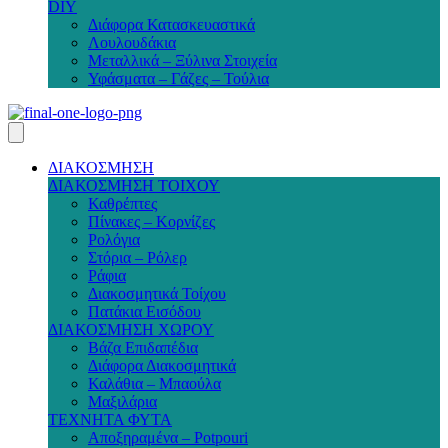
DIY
Διάφορα Κατασκευαστικά
Λουλουδάκια
Μεταλλικά – Ξύλινα Στοιχεία
Υφάσματα – Γάζες – Τούλια
ΔΙΑΚΟΣΜΗΣΗ
ΔΙΑΚΟΣΜΗΣΗ ΤΟΙΧΟΥ
Καθρέπτες
Πίνακες – Κορνίζες
Ρολόγια
Στόρια – Ρόλερ
Ράφια
Διακοσμητικά Τοίχου
Πατάκια Εισόδου
ΔΙΑΚΟΣΜΗΣΗ ΧΩΡΟΥ
Βάζα Επιδαπέδια
Διάφορα Διακοσμητικά
Καλάθια – Μπαούλα
Μαξιλάρια
ΤΕΧΝΗΤΑ ΦΥΤΑ
Αποξηραμένα – Potpouri