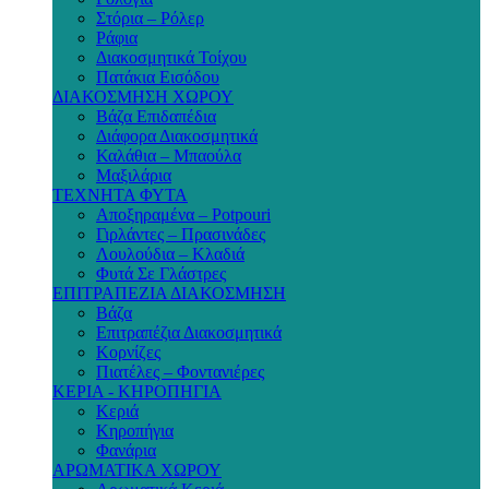
Στόρια – Ρόλερ
Ράφια
Διακοσμητικά Τοίχου
Πατάκια Εισόδου
ΔΙΑΚΟΣΜΗΣΗ ΧΩΡΟΥ
Βάζα Επιδαπέδια
Διάφορα Διακοσμητικά
Καλάθια – Μπαούλα
Μαξιλάρια
ΤΕΧΝΗΤΑ ΦΥΤΑ
Αποξηραμένα – Potpouri
Γιρλάντες – Πρασινάδες
Λουλούδια – Κλαδιά
Φυτά Σε Γλάστρες
ΕΠΙΤΡΑΠΕΖΙΑ ΔΙΑΚΟΣΜΗΣΗ
Βάζα
Επιτραπέζια Διακοσμητικά
Κορνίζες
Πιατέλες – Φοντανιέρες
ΚΕΡΙΑ - ΚΗΡΟΠΗΓΙΑ
Κεριά
Κηροπήγια
Φανάρια
ΑΡΩΜΑΤΙΚΑ ΧΩΡΟΥ