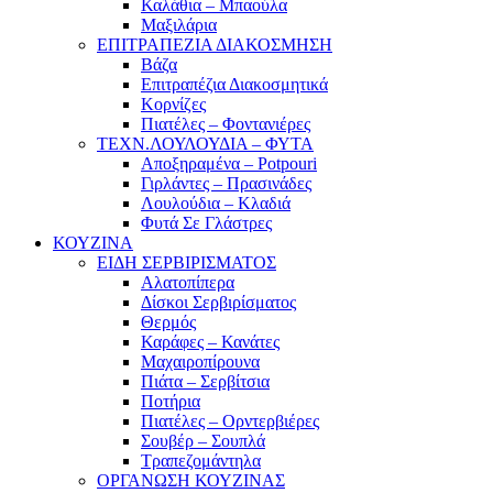
Καλάθια – Μπαούλα
Μαξιλάρια
ΕΠΙΤΡΑΠΕΖΙΑ ΔΙΑΚΟΣΜΗΣΗ
Βάζα
Επιτραπέζια Διακοσμητικά
Κορνίζες
Πιατέλες – Φοντανιέρες
ΤΕΧΝ.ΛΟΥΛΟΥΔΙΑ – ΦΥΤΑ
Αποξηραμένα – Potpouri
Γιρλάντες – Πρασινάδες
Λουλούδια – Κλαδιά
Φυτά Σε Γλάστρες
ΚΟΥΖΙΝΑ
ΕΙΔΗ ΣΕΡΒΙΡΙΣΜΑΤΟΣ
Αλατοπίπερα
Δίσκοι Σερβιρίσματος
Θερμός
Καράφες – Κανάτες
Μαχαιροπίρουνα
Πιάτα – Σερβίτσια
Ποτήρια
Πιατέλες – Ορντερβιέρες
Σουβέρ – Σουπλά
Τραπεζομάντηλα
ΟΡΓΑΝΩΣΗ ΚΟΥΖΙΝΑΣ