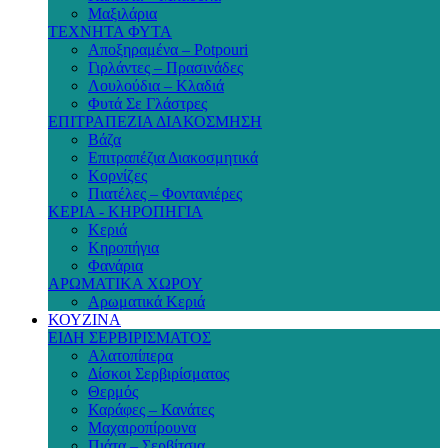
Μαξιλάρια
ΤΕΧΝΗΤΑ ΦΥΤΑ
Αποξηραμένα – Potpouri
Γιρλάντες – Πρασινάδες
Λουλούδια – Κλαδιά
Φυτά Σε Γλάστρες
ΕΠΙΤΡΑΠΕΖΙΑ ΔΙΑΚΟΣΜΗΣΗ
Βάζα
Επιτραπέζια Διακοσμητικά
Κορνίζες
Πιατέλες – Φοντανιέρες
ΚΕΡΙΑ - ΚΗΡΟΠΗΓΙΑ
Κεριά
Κηροπήγια
Φανάρια
ΑΡΩΜΑΤΙΚΑ ΧΩΡΟΥ
Αρωματικά Κεριά
ΚΟΥΖΙΝΑ
ΕΙΔΗ ΣΕΡΒΙΡΙΣΜΑΤΟΣ
Αλατοπίπερα
Δίσκοι Σερβιρίσματος
Θερμός
Καράφες – Κανάτες
Μαχαιροπίρουνα
Πιάτα – Σερβίτσια