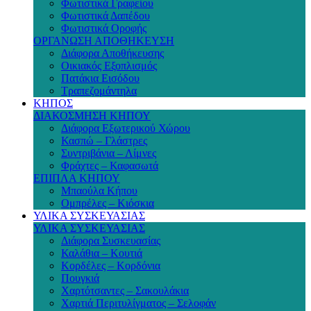
Φωτιστικά Γραφείου
Φωτιστικά Δαπέδου
Φωτιστικά Οροφής
ΟΡΓΑΝΩΣΗ ΑΠΟΘΗΚΕΥΣΗ
Διάφορα Αποθήκευσης
Οικιακός Εξοπλισμός
Πατάκια Εισόδου
Τραπεζομάντηλα
ΚΗΠΟΣ
ΔΙΑΚΟΣΜΗΣΗ ΚΗΠΟΥ
Διάφορα Εξωτερικού Χώρου
Κασπώ – Γλάστρες
Συντριβάνια – Λίμνες
Φράχτες – Καφασωτά
ΕΠΙΠΛΑ ΚΗΠΟΥ
Μπαούλα Κήπου
Ομπρέλες – Κιόσκια
ΥΛΙΚΑ ΣΥΣΚΕΥΑΣΙΑΣ
ΥΛΙΚΑ ΣΥΣΚΕΥΑΣΙΑΣ
Διάφορα Συσκευασίας
Καλάθια – Κουτιά
Κορδέλες – Κορδόνια
Πουγκιά
Χαρτότσαντες – Σακουλάκια
Χαρτιά Περιτυλίγματος – Σελοφάν