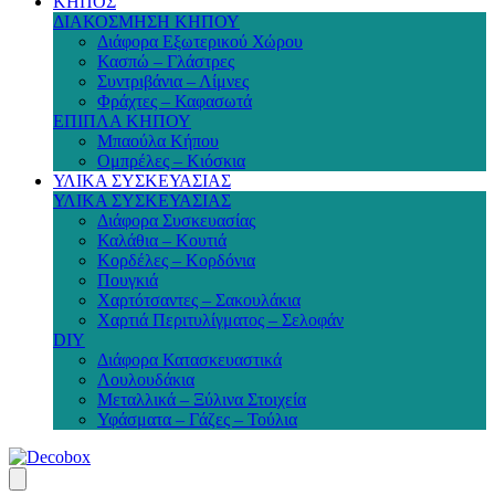
ΚΗΠΟΣ
ΔΙΑΚΟΣΜΗΣΗ ΚΗΠΟΥ
Διάφορα Εξωτερικού Χώρου
Κασπώ – Γλάστρες
Συντριβάνια – Λίμνες
Φράχτες – Καφασωτά
ΕΠΙΠΛΑ ΚΗΠΟΥ
Μπαούλα Κήπου
Ομπρέλες – Κιόσκια
ΥΛΙΚΑ ΣΥΣΚΕΥΑΣΙΑΣ
ΥΛΙΚΑ ΣΥΣΚΕΥΑΣΙΑΣ
Διάφορα Συσκευασίας
Καλάθια – Κουτιά
Κορδέλες – Κορδόνια
Πουγκιά
Χαρτότσαντες – Σακουλάκια
Χαρτιά Περιτυλίγματος – Σελοφάν
DIY
Διάφορα Κατασκευαστικά
Λουλουδάκια
Μεταλλικά – Ξύλινα Στοιχεία
Υφάσματα – Γάζες – Τούλια