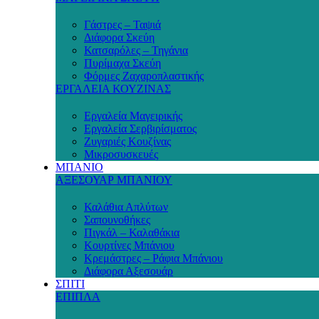
Γάστρες – Ταψιά
Διάφορα Σκεύη
Κατσαρόλες – Τηγάνια
Πυρίμαχα Σκεύη
Φόρμες Ζαχαροπλαστικής
ΕΡΓΑΛΕΙΑ ΚΟΥΖΙΝΑΣ
Εργαλεία Μαγειρικής
Εργαλεία Σερβιρίσματος
Ζυγαριές Κουζίνας
Μικροσυσκευές
ΜΠΑΝΙΟ
ΑΞΕΣΟΥΑΡ ΜΠΑΝΙΟΥ
Καλάθια Απλύτων
Σαπουνοθήκες
Πιγκάλ – Καλαθάκια
Κουρτίνες Μπάνιου
Κρεμάστρες – Ράφια Μπάνιου
Διάφορα Αξεσουάρ
ΣΠΙΤΙ
ΕΠΙΠΛΑ