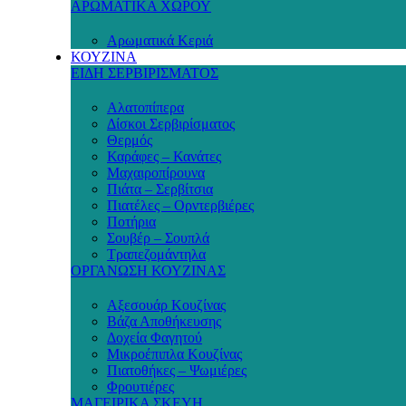
ΑΡΩΜΑΤΙΚΑ ΧΩΡΟΥ
Αρωματικά Κεριά
ΚΟΥΖΙΝΑ
ΕΙΔΗ ΣΕΡΒΙΡΙΣΜΑΤΟΣ
Αλατοπίπερα
Δίσκοι Σερβιρίσματος
Θερμός
Καράφες – Κανάτες
Μαχαιροπίρουνα
Πιάτα – Σερβίτσια
Πιατέλες – Ορντερβιέρες
Ποτήρια
Σουβέρ – Σουπλά
Τραπεζομάντηλα
ΟΡΓΑΝΩΣΗ ΚΟΥΖΙΝΑΣ
Αξεσουάρ Κουζίνας
Βάζα Αποθήκευσης
Δοχεία Φαγητού
Μικροέπιπλα Κουζίνας
Πιατοθήκες – Ψωμιέρες
Φρουτιέρες
ΜΑΓΕΙΡΙΚΑ ΣΚΕΥΗ