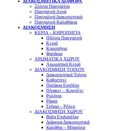
ΔΙΑΚΟΣΜΗΤΙΚΑ ΔΙΑΦΟΡΑ
Ξύλινα Πασχαλίνα
Πασχαλινά Αυγά
Πασχαλινά Διακοσμητικά
Πασχαλινά Καλαθάκια
ΔΙΑΚΟΣΜΗΣΗ
ΚΕΡΙΑ – ΚΗΡΟΠΗΓΙΑ
Πήλινα Πασχαλινά
Κεριά
Κηροπήγια
Φανάρια
ΑΡΩΜΑΤΙΚΑ ΧΩΡΟΥ
Αρωματικά Κεριά
ΔΙΑΚΟΣΜΗΣΗ ΤΟΙΧΟΥ
Διακοσμητικά Τοίχου
Καθρέπτες
Πατάκια Εισόδου
Πίνακες – Κορνίζες
Ρολόγια
Ράφια
Στόρια – Ρόλερ
ΔΙΑΚΟΣΜΗΣΗ ΧΩΡΟΥ
Βάζα Επιδαπέδια
Διάφορα Διακοσμητικά
Καλάθια – Μπαούλα