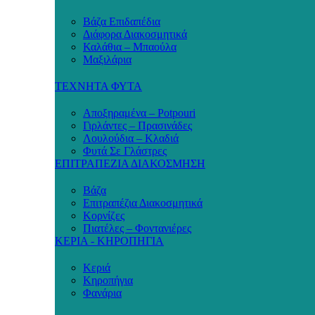
Βάζα Επιδαπέδια
Διάφορα Διακοσμητικά
Καλάθια – Μπαούλα
Μαξιλάρια
ΤΕΧΝΗΤΑ ΦΥΤΑ
Αποξηραμένα – Potpouri
Γιρλάντες – Πρασινάδες
Λουλούδια – Κλαδιά
Φυτά Σε Γλάστρες
ΕΠΙΤΡΑΠΕΖΙΑ ΔΙΑΚΟΣΜΗΣΗ
Βάζα
Επιτραπέζια Διακοσμητικά
Κορνίζες
Πιατέλες – Φοντανιέρες
ΚΕΡΙΑ - ΚΗΡΟΠΗΓΙΑ
Κεριά
Κηροπήγια
Φανάρια