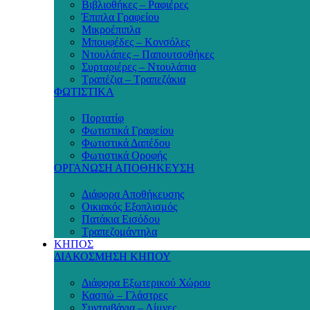
Βιβλιοθήκες – Ραφιέρες
Έπιπλα Γραφείου
Μικροέπιπλα
Μπουφέδες – Κονσόλες
Ντουλάπες – Παπουτσοθήκες
Συρταριέρες – Ντουλάπια
Τραπέζια – Τραπεζάκια
ΦΩΤΙΣΤΙΚΑ
Πορτατίφ
Φωτιστικά Γραφείου
Φωτιστικά Δαπέδου
Φωτιστικά Οροφής
ΟΡΓΑΝΩΣΗ ΑΠΟΘΗΚΕΥΣΗ
Διάφορα Αποθήκευσης
Οικιακός Εξοπλισμός
Πατάκια Εισόδου
Τραπεζομάντηλα
ΚΗΠΟΣ
ΔΙΑΚΟΣΜΗΣΗ ΚΗΠΟΥ
Διάφορα Εξωτερικού Χώρου
Κασπώ – Γλάστρες
Συντριβάνια – Λίμνες