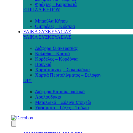
Φράχτες – Καφασωτά
ΕΠΙΠΛΑ ΚΗΠΟΥ
Μπαούλα Κήπου
Ομπρέλες – Κιόσκια
ΥΛΙΚΑ ΣΥΣΚΕΥΑΣΙΑΣ
ΥΛΙΚΑ ΣΥΣΚΕΥΑΣΙΑΣ
Διάφορα Συσκευασίας
Καλάθια – Κουτιά
Κορδέλες – Κορδόνια
Πουγκιά
Χαρτότσαντες – Σακουλάκια
Χαρτιά Περιτυλίγματος – Σελοφάν
DIY
Διάφορα Κατασκευαστικά
Λουλουδάκια
Μεταλλικά – Ξύλινα Στοιχεία
Υφάσματα – Γάζες – Τούλια