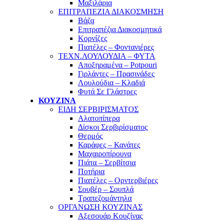
Μαξιλάρια
ΕΠΙΤΡΑΠΕΖΙΑ ΔΙΑΚΟΣΜΗΣΗ
Βάζα
Επιτραπέζια Διακοσμητικά
Κορνίζες
Πιατέλες – Φοντανιέρες
ΤΕΧΝ.ΛΟΥΛΟΥΔΙΑ – ΦΥΤΑ
Αποξηραμένα – Potpouri
Γιρλάντες – Πρασινάδες
Λουλούδια – Κλαδιά
Φυτά Σε Γλάστρες
ΚΟΥΖΙΝΑ
ΕΙΔΗ ΣΕΡΒΙΡΙΣΜΑΤΟΣ
Αλατοπίπερα
Δίσκοι Σερβιρίσματος
Θερμός
Καράφες – Κανάτες
Μαχαιροπίρουνα
Πιάτα – Σερβίτσια
Ποτήρια
Πιατέλες – Ορντερβιέρες
Σουβέρ – Σουπλά
Τραπεζομάντηλα
ΟΡΓΑΝΩΣΗ ΚΟΥΖΙΝΑΣ
Αξεσουάρ Κουζίνας