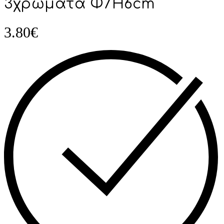
3χρώματα Φ7Η6cm
3.80
€