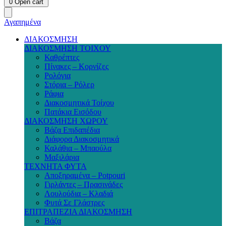
0
Open cart
Αγαπημένα
ΔΙΑΚΟΣΜΗΣΗ
ΔΙΑΚΟΣΜΗΣΗ ΤΟΙΧΟΥ
Καθρέπτες
Πίνακες – Κορνίζες
Ρολόγια
Στόρια – Ρόλερ
Ράφια
Διακοσμητικά Τοίχου
Πατάκια Εισόδου
ΔΙΑΚΟΣΜΗΣΗ ΧΩΡΟΥ
Βάζα Επιδαπέδια
Διάφορα Διακοσμητικά
Καλάθια – Μπαούλα
Μαξιλάρια
ΤΕΧΝΗΤΑ ΦΥΤΑ
Αποξηραμένα – Potpouri
Γιρλάντες – Πρασινάδες
Λουλούδια – Κλαδιά
Φυτά Σε Γλάστρες
ΕΠΙΤΡΑΠΕΖΙΑ ΔΙΑΚΟΣΜΗΣΗ
Βάζα