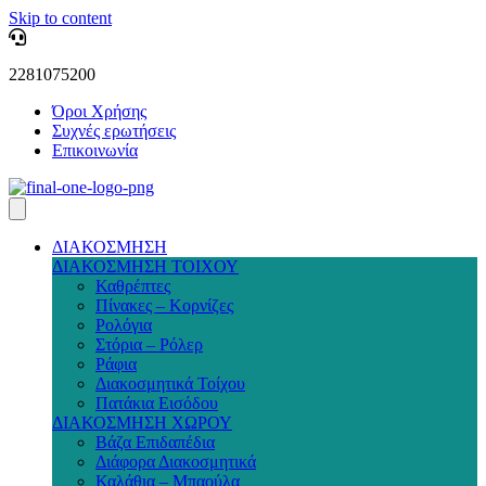
Skip to content
2281075200
Όροι Χρήσης
Συχνές ερωτήσεις
Επικοινωνία
ΔΙΑΚΟΣΜΗΣΗ
ΔΙΑΚΟΣΜΗΣΗ ΤΟΙΧΟΥ
Καθρέπτες
Πίνακες – Κορνίζες
Ρολόγια
Στόρια – Ρόλερ
Ράφια
Διακοσμητικά Τοίχου
Πατάκια Εισόδου
ΔΙΑΚΟΣΜΗΣΗ ΧΩΡΟΥ
Βάζα Επιδαπέδια
Διάφορα Διακοσμητικά
Καλάθια – Μπαούλα