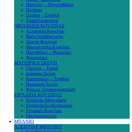
Πιατέλες – Ορντερβιέρες
Ποτήρια
Σουβέρ – Σουπλά
Τραπεζομάντηλα
ΟΡΓΑΝΩΣΗ ΚΟΥΖΙΝΑΣ
Αξεσουάρ Κουζίνας
Βάζα Αποθήκευσης
Δοχεία Φαγητού
Μικροέπιπλα Κουζίνας
Πιατοθήκες – Ψωμιέρες
Φρουτιέρες
ΜΑΓΕΙΡΙΚΑ ΣΚΕΥΗ
Γάστρες – Ταψιά
Διάφορα Σκεύη
Κατσαρόλες – Τηγάνια
Πυρίμαχα Σκεύη
Φόρμες Ζαχαροπλαστικής
ΕΡΓΑΛΕΙΑ ΚΟΥΖΙΝΑΣ
Εργαλεία Μαγειρικής
Εργαλεία Σερβιρίσματος
Ζυγαριές Κουζίνας
Μικροσυσκευές
ΜΠΑΝΙΟ
ΑΞΕΣΟΥΑΡ ΜΠΑΝΙΟΥ
Καλάθια Απλύτων