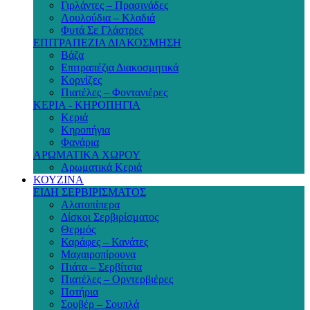
Γιρλάντες – Πρασινάδες
Λουλούδια – Κλαδιά
Φυτά Σε Γλάστρες
ΕΠΙΤΡΑΠΕΖΙΑ ΔΙΑΚΟΣΜΗΣΗ
Βάζα
Επιτραπέζια Διακοσμητικά
Κορνίζες
Πιατέλες – Φοντανιέρες
ΚΕΡΙΑ - ΚΗΡΟΠΗΓΙΑ
Κεριά
Κηροπήγια
Φανάρια
ΑΡΩΜΑΤΙΚΑ ΧΩΡΟΥ
Αρωματικά Κεριά
ΚΟΥΖΙΝΑ
ΕΙΔΗ ΣΕΡΒΙΡΙΣΜΑΤΟΣ
Αλατοπίπερα
Δίσκοι Σερβιρίσματος
Θερμός
Καράφες – Κανάτες
Μαχαιροπίρουνα
Πιάτα – Σερβίτσια
Πιατέλες – Ορντερβιέρες
Ποτήρια
Σουβέρ – Σουπλά