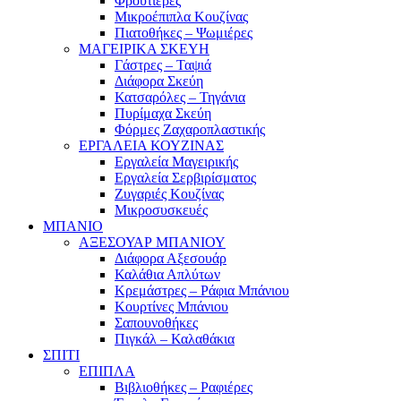
Φρουτιέρες
Μικροέπιπλα Κουζίνας
Πιατοθήκες – Ψωμιέρες
ΜΑΓΕΙΡΙΚΑ ΣΚΕΥΗ
Γάστρες – Ταψιά
Διάφορα Σκεύη
Κατσαρόλες – Τηγάνια
Πυρίμαχα Σκεύη
Φόρμες Ζαχαροπλαστικής
ΕΡΓΑΛΕΙΑ ΚΟΥΖΙΝΑΣ
Εργαλεία Μαγειρικής
Εργαλεία Σερβιρίσματος
Ζυγαριές Κουζίνας
Μικροσυσκευές
ΜΠΑΝΙΟ
ΑΞΕΣΟΥΑΡ ΜΠΑΝΙΟΥ
Διάφορα Αξεσουάρ
Καλάθια Απλύτων
Κρεμάστρες – Ράφια Μπάνιου
Κουρτίνες Μπάνιου
Σαπουνοθήκες
Πιγκάλ – Καλαθάκια
ΣΠΙΤΙ
ΕΠΙΠΛΑ
Βιβλιοθήκες – Ραφιέρες