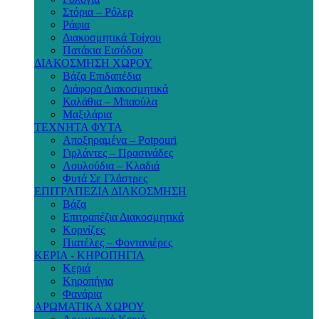
Στόρια – Ρόλερ
Ράφια
Διακοσμητικά Τοίχου
Πατάκια Εισόδου
ΔΙΑΚΟΣΜΗΣΗ ΧΩΡΟΥ
Βάζα Επιδαπέδια
Διάφορα Διακοσμητικά
Καλάθια – Μπαούλα
Μαξιλάρια
ΤΕΧΝΗΤΑ ΦΥΤΑ
Αποξηραμένα – Potpouri
Γιρλάντες – Πρασινάδες
Λουλούδια – Κλαδιά
Φυτά Σε Γλάστρες
ΕΠΙΤΡΑΠΕΖΙΑ ΔΙΑΚΟΣΜΗΣΗ
Βάζα
Επιτραπέζια Διακοσμητικά
Κορνίζες
Πιατέλες – Φοντανιέρες
ΚΕΡΙΑ - ΚΗΡΟΠΗΓΙΑ
Κεριά
Κηροπήγια
Φανάρια
ΑΡΩΜΑΤΙΚΑ ΧΩΡΟΥ