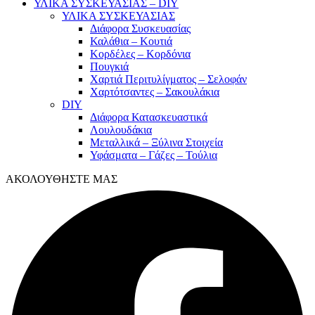
ΥΛΙΚΑ ΣΥΣΚΕΥΑΣΙΑΣ – DIY
ΥΛΙΚΑ ΣΥΣΚΕΥΑΣΙΑΣ
Διάφορα Συσκευασίας
Καλάθια – Κουτιά
Κορδέλες – Κορδόνια
Πουγκιά
Χαρτιά Περιτυλίγματος – Σελοφάν
Χαρτότσαντες – Σακουλάκια
DIY
Διάφορα Κατασκευαστικά
Λουλουδάκια
Μεταλλικά – Ξύλινα Στοιχεία
Υφάσματα – Γάζες – Τούλια
ΑΚΟΛΟΥΘΗΣΤΕ ΜΑΣ