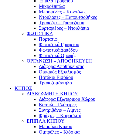
Έπιπλα Γραφείου
Μικροέπιπλα
Μπουφέδες – Κονσόλες
Ντουλάπες – Παπουτσοθήκες
Τραπέζια – Τραπεζάκια
Συρταριέρες – Ντουλάπια
ΦΩΤΙΣΤΙΚΑ
Πορτατίφ
Φωτιστικά Γραφείου
Φωτιστικά Δαπέδου
Φωτιστικά Οροφής
ΟΡΓΑΝΩΣΗ – ΑΠΟΘΗΚΕΥΣΗ
Διάφορα Αποθήκευσης
Οικιακός Εξοπλισμός
Πατάκια Εισόδου
Τραπεζομάντηλα
ΚΗΠΟΣ
ΔΙΑΚΟΣΜΗΣΗ ΚΗΠΟΥ
Διάφορα Εξωτερικού Χώρου
Κασπώ – Γλάστρες
Συντριβάνια – Λίμνες
Φράχτες – Καφασωτά
ΕΠΙΠΛΑ ΚΗΠΟΥ
Μπαούλα Κήπου
Ομπρέλες – Κιόσκια