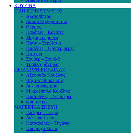
Αρωματικά Κεριά
ΚΟΥΖΙΝΑ
ΕΙΔΗ ΣΕΡΒΙΡΙΣΜΑΤΟΣ
Αλατοπίπερα
Δίσκοι Σερβιρίσματος
Θερμός
Καράφες – Κανάτες
Μαχαιροπίρουνα
Πιάτα – Σερβίτσια
Πιατέλες – Ορντερβιέρες
Ποτήρια
Σουβέρ – Σουπλά
Τραπεζομάντηλα
ΟΡΓΑΝΩΣΗ ΚΟΥΖΙΝΑΣ
Αξεσουάρ Κουζίνας
Βάζα Αποθήκευσης
Δοχεία Φαγητού
Μικροέπιπλα Κουζίνας
Πιατοθήκες – Ψωμιέρες
Φρουτιέρες
ΜΑΓΕΙΡΙΚΑ ΣΚΕΥΗ
Γάστρες – Ταψιά
Διάφορα Σκεύη
Κατσαρόλες – Τηγάνια
Πυρίμαχα Σκεύη