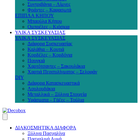
Συντριβάνια – Λίμνες
Φράχτες – Καφασωτά
ΕΠΙΠΛΑ ΚΗΠΟΥ
Μπαούλα Κήπου
Ομπρέλες – Κιόσκια
ΥΛΙΚΑ ΣΥΣΚΕΥΑΣΙΑΣ
ΥΛΙΚΑ ΣΥΣΚΕΥΑΣΙΑΣ
Διάφορα Συσκευασίας
Καλάθια – Κουτιά
Κορδέλες – Κορδόνια
Πουγκιά
Χαρτότσαντες – Σακουλάκια
Χαρτιά Περιτυλίγματος – Σελοφάν
DIY
Διάφορα Κατασκευαστικά
Λουλουδάκια
Μεταλλικά – Ξύλινα Στοιχεία
Υφάσματα – Γάζες – Τούλια
ΔΙΑΚΟΣΜΗΤΙΚΑ ΔΙΑΦΟΡΑ
Ξύλινα Πασχαλίνα
Πασχαλινά Αυγά