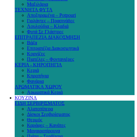
Μαξιλάρια
ΤΕΧΝΗΤΑ ΦΥΤΑ
Αποξηραμένα – Potpouri
Γιρλάντες – Πρασινάδες
Λουλούδια – Κλαδιά
Φυτά Σε Γλάστρες
ΕΠΙΤΡΑΠΕΖΙΑ ΔΙΑΚΟΣΜΗΣΗ
Βάζα
Επιτραπέζια Διακοσμητικά
Κορνίζες
Πιατέλες – Φοντανιέρες
ΚΕΡΙΑ - ΚΗΡΟΠΗΓΙΑ
Κεριά
Κηροπήγια
Φανάρια
ΑΡΩΜΑΤΙΚΑ ΧΩΡΟΥ
Αρωματικά Κεριά
ΚΟΥΖΙΝΑ
ΕΙΔΗ ΣΕΡΒΙΡΙΣΜΑΤΟΣ
Αλατοπίπερα
Δίσκοι Σερβιρίσματος
Θερμός
Καράφες – Κανάτες
Μαχαιροπίρουνα
Πιάτα – Σερβίτσια