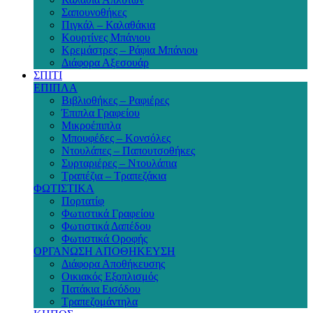
Σαπουνοθήκες
Πιγκάλ – Καλαθάκια
Κουρτίνες Μπάνιου
Κρεμάστρες – Ράφια Μπάνιου
Διάφορα Αξεσουάρ
ΣΠΙΤΙ
ΕΠΙΠΛΑ
Βιβλιοθήκες – Ραφιέρες
Έπιπλα Γραφείου
Μικροέπιπλα
Μπουφέδες – Κονσόλες
Ντουλάπες – Παπουτσοθήκες
Συρταριέρες – Ντουλάπια
Τραπέζια – Τραπεζάκια
ΦΩΤΙΣΤΙΚΑ
Πορτατίφ
Φωτιστικά Γραφείου
Φωτιστικά Δαπέδου
Φωτιστικά Οροφής
ΟΡΓΑΝΩΣΗ ΑΠΟΘΗΚΕΥΣΗ
Διάφορα Αποθήκευσης
Οικιακός Εξοπλισμός
Πατάκια Εισόδου
Τραπεζομάντηλα