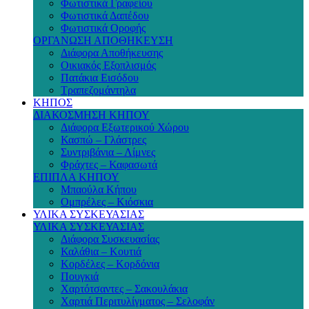
Φωτιστικά Γραφείου
Φωτιστικά Δαπέδου
Φωτιστικά Οροφής
ΟΡΓΑΝΩΣΗ ΑΠΟΘΗΚΕΥΣΗ
Διάφορα Αποθήκευσης
Οικιακός Εξοπλισμός
Πατάκια Εισόδου
Τραπεζομάντηλα
ΚΗΠΟΣ
ΔΙΑΚΟΣΜΗΣΗ ΚΗΠΟΥ
Διάφορα Εξωτερικού Χώρου
Κασπώ – Γλάστρες
Συντριβάνια – Λίμνες
Φράχτες – Καφασωτά
ΕΠΙΠΛΑ ΚΗΠΟΥ
Μπαούλα Κήπου
Ομπρέλες – Κιόσκια
ΥΛΙΚΑ ΣΥΣΚΕΥΑΣΙΑΣ
ΥΛΙΚΑ ΣΥΣΚΕΥΑΣΙΑΣ
Διάφορα Συσκευασίας
Καλάθια – Κουτιά
Κορδέλες – Κορδόνια
Πουγκιά
Χαρτότσαντες – Σακουλάκια
Χαρτιά Περιτυλίγματος – Σελοφάν