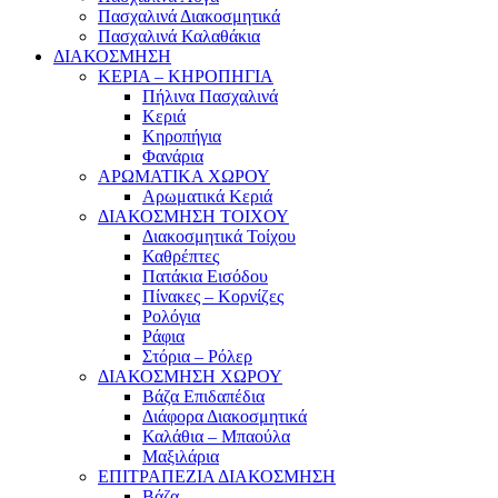
Πασχαλινά Διακοσμητικά
Πασχαλινά Καλαθάκια
ΔΙΑΚΟΣΜΗΣΗ
ΚΕΡΙΑ – ΚΗΡΟΠΗΓΙΑ
Πήλινα Πασχαλινά
Κεριά
Κηροπήγια
Φανάρια
ΑΡΩΜΑΤΙΚΑ ΧΩΡΟΥ
Αρωματικά Κεριά
ΔΙΑΚΟΣΜΗΣΗ ΤΟΙΧΟΥ
Διακοσμητικά Τοίχου
Καθρέπτες
Πατάκια Εισόδου
Πίνακες – Κορνίζες
Ρολόγια
Ράφια
Στόρια – Ρόλερ
ΔΙΑΚΟΣΜΗΣΗ ΧΩΡΟΥ
Βάζα Επιδαπέδια
Διάφορα Διακοσμητικά
Καλάθια – Μπαούλα
Μαξιλάρια
ΕΠΙΤΡΑΠΕΖΙΑ ΔΙΑΚΟΣΜΗΣΗ
Βάζα