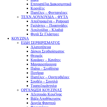
Επιτραπέζια Διακοσμητικά
Κορνίζες
Πιατέλες – Φοντανιέρες
ΤΕΧΝ.ΛΟΥΛΟΥΔΙΑ – ΦΥΤΑ
Αποξηραμένα – Potpouri
Γιρλάντες – Πρασινάδες
Λουλούδια – Κλαδιά
Φυτά Σε Γλάστρες
ΚΟΥΖΙΝΑ
ΕΙΔΗ ΣΕΡΒΙΡΙΣΜΑΤΟΣ
Αλατοπίπερα
Δίσκοι Σερβιρίσματος
Θερμός
Καράφες – Κανάτες
Μαχαιροπίρουνα
Πιάτα – Σερβίτσια
Ποτήρια
Πιατέλες – Ορντερβιέρες
Σουβέρ – Σουπλά
Τραπεζομάντηλα
ΟΡΓΑΝΩΣΗ ΚΟΥΖΙΝΑΣ
Αξεσουάρ Κουζίνας
Βάζα Αποθήκευσης
Δοχεία Φαγητού