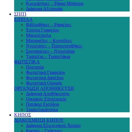
Κρεμάστρες – Ράφια Μπάνιου
Διάφορα Αξεσουάρ
ΣΠΙΤΙ
ΕΠΙΠΛΑ
Βιβλιοθήκες – Ραφιέρες
Έπιπλα Γραφείου
Μικροέπιπλα
Μπουφέδες – Κονσόλες
Ντουλάπες – Παπουτσοθήκες
Συρταριέρες – Ντουλάπια
Τραπέζια – Τραπεζάκια
ΦΩΤΙΣΤΙΚΑ
Πορτατίφ
Φωτιστικά Γραφείου
Φωτιστικά Δαπέδου
Φωτιστικά Οροφής
ΟΡΓΑΝΩΣΗ ΑΠΟΘΗΚΕΥΣΗ
Διάφορα Αποθήκευσης
Οικιακός Εξοπλισμός
Πατάκια Εισόδου
Τραπεζομάντηλα
ΚΗΠΟΣ
ΔΙΑΚΟΣΜΗΣΗ ΚΗΠΟΥ
Διάφορα Εξωτερικού Χώρου
Κασπώ – Γλάστρες