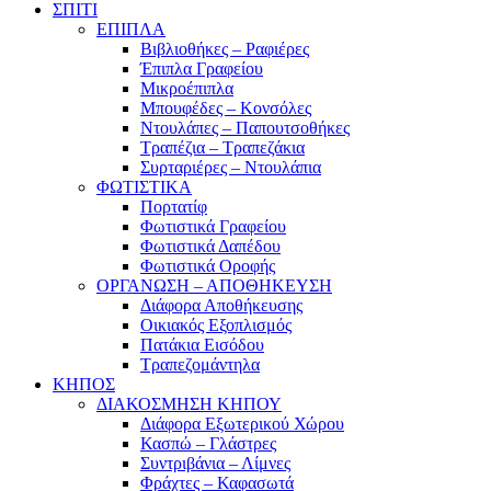
ΣΠΙΤΙ
ΕΠΙΠΛΑ
Βιβλιοθήκες – Ραφιέρες
Έπιπλα Γραφείου
Μικροέπιπλα
Μπουφέδες – Κονσόλες
Ντουλάπες – Παπουτσοθήκες
Τραπέζια – Τραπεζάκια
Συρταριέρες – Ντουλάπια
ΦΩΤΙΣΤΙΚΑ
Πορτατίφ
Φωτιστικά Γραφείου
Φωτιστικά Δαπέδου
Φωτιστικά Οροφής
ΟΡΓΑΝΩΣΗ – ΑΠΟΘΗΚΕΥΣΗ
Διάφορα Αποθήκευσης
Οικιακός Εξοπλισμός
Πατάκια Εισόδου
Τραπεζομάντηλα
ΚΗΠΟΣ
ΔΙΑΚΟΣΜΗΣΗ ΚΗΠΟΥ
Διάφορα Εξωτερικού Χώρου
Κασπώ – Γλάστρες
Συντριβάνια – Λίμνες
Φράχτες – Καφασωτά