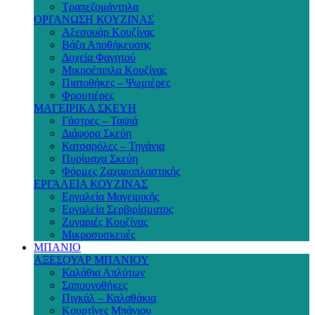
Τραπεζομάντηλα
ΟΡΓΑΝΩΣΗ ΚΟΥΖΙΝΑΣ
Αξεσουάρ Κουζίνας
Βάζα Αποθήκευσης
Δοχεία Φαγητού
Μικροέπιπλα Κουζίνας
Πιατοθήκες – Ψωμιέρες
Φρουτιέρες
ΜΑΓΕΙΡΙΚΑ ΣΚΕΥΗ
Γάστρες – Ταψιά
Διάφορα Σκεύη
Κατσαρόλες – Τηγάνια
Πυρίμαχα Σκεύη
Φόρμες Ζαχαροπλαστικής
ΕΡΓΑΛΕΙΑ ΚΟΥΖΙΝΑΣ
Εργαλεία Μαγειρικής
Εργαλεία Σερβιρίσματος
Ζυγαριές Κουζίνας
Μικροσυσκευές
ΜΠΑΝΙΟ
ΑΞΕΣΟΥΑΡ ΜΠΑΝΙΟΥ
Καλάθια Απλύτων
Σαπουνοθήκες
Πιγκάλ – Καλαθάκια
Κουρτίνες Μπάνιου