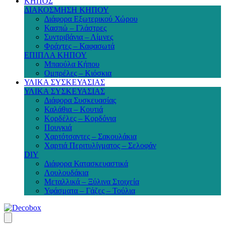
ΚΗΠΟΣ
ΔΙΑΚΟΣΜΗΣΗ ΚΗΠΟΥ
Διάφορα Εξωτερικού Χώρου
Κασπώ – Γλάστρες
Συντριβάνια – Λίμνες
Φράχτες – Καφασωτά
ΕΠΙΠΛΑ ΚΗΠΟΥ
Μπαούλα Κήπου
Ομπρέλες – Κιόσκια
ΥΛΙΚΑ ΣΥΣΚΕΥΑΣΙΑΣ
ΥΛΙΚΑ ΣΥΣΚΕΥΑΣΙΑΣ
Διάφορα Συσκευασίας
Καλάθια – Κουτιά
Κορδέλες – Κορδόνια
Πουγκιά
Χαρτότσαντες – Σακουλάκια
Χαρτιά Περιτυλίγματος – Σελοφάν
DIY
Διάφορα Κατασκευαστικά
Λουλουδάκια
Μεταλλικά – Ξύλινα Στοιχεία
Υφάσματα – Γάζες – Τούλια