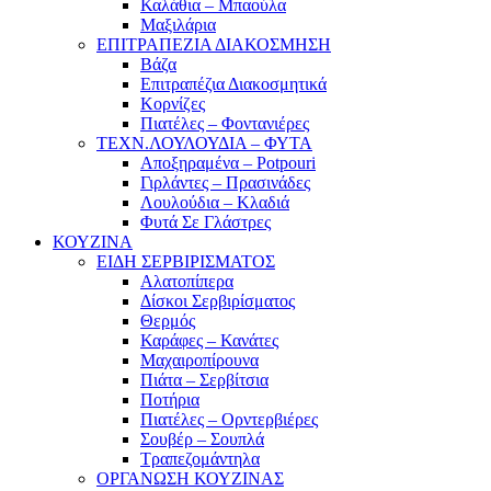
Καλάθια – Μπαούλα
Μαξιλάρια
ΕΠΙΤΡΑΠΕΖΙΑ ΔΙΑΚΟΣΜΗΣΗ
Βάζα
Επιτραπέζια Διακοσμητικά
Κορνίζες
Πιατέλες – Φοντανιέρες
ΤΕΧΝ.ΛΟΥΛΟΥΔΙΑ – ΦΥΤΑ
Αποξηραμένα – Potpouri
Γιρλάντες – Πρασινάδες
Λουλούδια – Κλαδιά
Φυτά Σε Γλάστρες
ΚΟΥΖΙΝΑ
ΕΙΔΗ ΣΕΡΒΙΡΙΣΜΑΤΟΣ
Αλατοπίπερα
Δίσκοι Σερβιρίσματος
Θερμός
Καράφες – Κανάτες
Μαχαιροπίρουνα
Πιάτα – Σερβίτσια
Ποτήρια
Πιατέλες – Ορντερβιέρες
Σουβέρ – Σουπλά
Τραπεζομάντηλα
ΟΡΓΑΝΩΣΗ ΚΟΥΖΙΝΑΣ