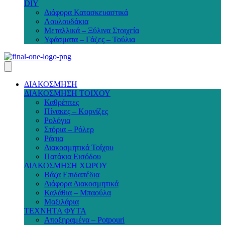
DIY
Διάφορα Κατασκευαστικά
Λουλουδάκια
Μεταλλικά – Ξύλινα Στοιχεία
Υφάσματα – Γάζες – Τούλια
ΔΙΑΚΟΣΜΗΣΗ
ΔΙΑΚΟΣΜΗΣΗ ΤΟΙΧΟΥ
Καθρέπτες
Πίνακες – Κορνίζες
Ρολόγια
Στόρια – Ρόλερ
Ράφια
Διακοσμητικά Τοίχου
Πατάκια Εισόδου
ΔΙΑΚΟΣΜΗΣΗ ΧΩΡΟΥ
Βάζα Επιδαπέδια
Διάφορα Διακοσμητικά
Καλάθια – Μπαούλα
Μαξιλάρια
ΤΕΧΝΗΤΑ ΦΥΤΑ
Αποξηραμένα – Potpouri