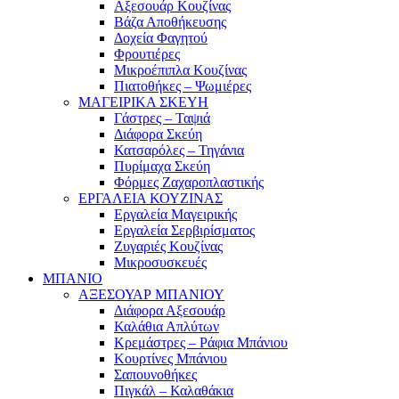
Αξεσουάρ Κουζίνας
Βάζα Αποθήκευσης
Δοχεία Φαγητού
Φρουτιέρες
Μικροέπιπλα Κουζίνας
Πιατοθήκες – Ψωμιέρες
ΜΑΓΕΙΡΙΚΑ ΣΚΕΥΗ
Γάστρες – Ταψιά
Διάφορα Σκεύη
Κατσαρόλες – Τηγάνια
Πυρίμαχα Σκεύη
Φόρμες Ζαχαροπλαστικής
ΕΡΓΑΛΕΙΑ ΚΟΥΖΙΝΑΣ
Εργαλεία Μαγειρικής
Εργαλεία Σερβιρίσματος
Ζυγαριές Κουζίνας
Μικροσυσκευές
ΜΠΑΝΙΟ
ΑΞΕΣΟΥΑΡ ΜΠΑΝΙΟΥ
Διάφορα Αξεσουάρ
Καλάθια Απλύτων
Κρεμάστρες – Ράφια Μπάνιου
Κουρτίνες Μπάνιου
Σαπουνοθήκες
Πιγκάλ – Καλαθάκια