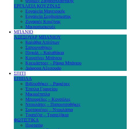
Φόρμες Ζαχαροπλαστικής
ΕΡΓΑΛΕΙΑ ΚΟΥΖΙΝΑΣ
Εργαλεία Μαγειρικής
Εργαλεία Σερβιρίσματος
Ζυγαριές Κουζίνας
Μικροσυσκευές
ΜΠΑΝΙΟ
ΑΞΕΣΟΥΑΡ ΜΠΑΝΙΟΥ
Καλάθια Απλύτων
Σαπουνοθήκες
Πιγκάλ – Καλαθάκια
Κουρτίνες Μπάνιου
Κρεμάστρες – Ράφια Μπάνιου
Διάφορα Αξεσουάρ
ΣΠΙΤΙ
ΕΠΙΠΛΑ
Βιβλιοθήκες – Ραφιέρες
Έπιπλα Γραφείου
Μικροέπιπλα
Μπουφέδες – Κονσόλες
Ντουλάπες – Παπουτσοθήκες
Συρταριέρες – Ντουλάπια
Τραπέζια – Τραπεζάκια
ΦΩΤΙΣΤΙΚΑ
Πορτατίφ