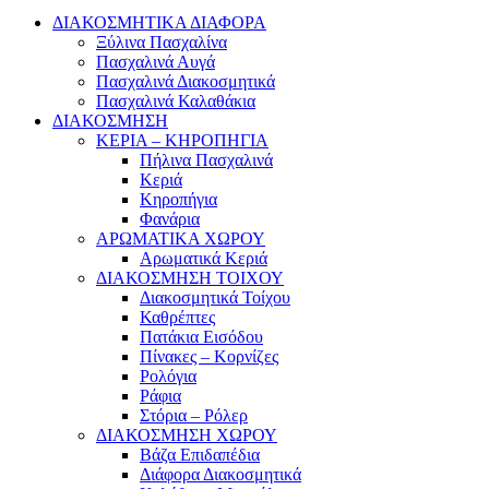
ΔΙΑΚΟΣΜΗΤΙΚΑ ΔΙΑΦΟΡΑ
Ξύλινα Πασχαλίνα
Πασχαλινά Αυγά
Πασχαλινά Διακοσμητικά
Πασχαλινά Καλαθάκια
ΔΙΑΚΟΣΜΗΣΗ
ΚΕΡΙΑ – ΚΗΡΟΠΗΓΙΑ
Πήλινα Πασχαλινά
Κεριά
Κηροπήγια
Φανάρια
ΑΡΩΜΑΤΙΚΑ ΧΩΡΟΥ
Αρωματικά Κεριά
ΔΙΑΚΟΣΜΗΣΗ ΤΟΙΧΟΥ
Διακοσμητικά Τοίχου
Καθρέπτες
Πατάκια Εισόδου
Πίνακες – Κορνίζες
Ρολόγια
Ράφια
Στόρια – Ρόλερ
ΔΙΑΚΟΣΜΗΣΗ ΧΩΡΟΥ
Βάζα Επιδαπέδια
Διάφορα Διακοσμητικά