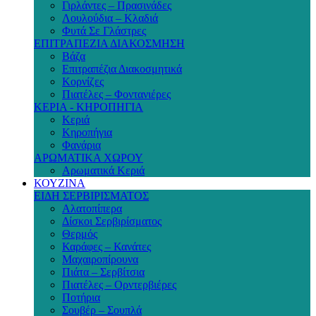
Γιρλάντες – Πρασινάδες
Λουλούδια – Κλαδιά
Φυτά Σε Γλάστρες
ΕΠΙΤΡΑΠΕΖΙΑ ΔΙΑΚΟΣΜΗΣΗ
Βάζα
Επιτραπέζια Διακοσμητικά
Κορνίζες
Πιατέλες – Φοντανιέρες
ΚΕΡΙΑ - ΚΗΡΟΠΗΓΙΑ
Κεριά
Κηροπήγια
Φανάρια
ΑΡΩΜΑΤΙΚΑ ΧΩΡΟΥ
Αρωματικά Κεριά
ΚΟΥΖΙΝΑ
ΕΙΔΗ ΣΕΡΒΙΡΙΣΜΑΤΟΣ
Αλατοπίπερα
Δίσκοι Σερβιρίσματος
Θερμός
Καράφες – Κανάτες
Μαχαιροπίρουνα
Πιάτα – Σερβίτσια
Πιατέλες – Ορντερβιέρες
Ποτήρια
Σουβέρ – Σουπλά