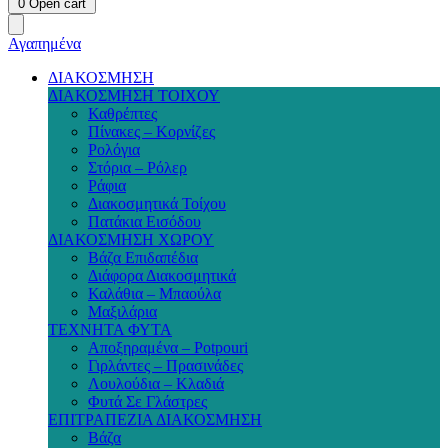
0
Open cart
Αγαπημένα
ΔΙΑΚΟΣΜΗΣΗ
ΔΙΑΚΟΣΜΗΣΗ ΤΟΙΧΟΥ
Καθρέπτες
Πίνακες – Κορνίζες
Ρολόγια
Στόρια – Ρόλερ
Ράφια
Διακοσμητικά Τοίχου
Πατάκια Εισόδου
ΔΙΑΚΟΣΜΗΣΗ ΧΩΡΟΥ
Βάζα Επιδαπέδια
Διάφορα Διακοσμητικά
Καλάθια – Μπαούλα
Μαξιλάρια
ΤΕΧΝΗΤΑ ΦΥΤΑ
Αποξηραμένα – Potpouri
Γιρλάντες – Πρασινάδες
Λουλούδια – Κλαδιά
Φυτά Σε Γλάστρες
ΕΠΙΤΡΑΠΕΖΙΑ ΔΙΑΚΟΣΜΗΣΗ
Βάζα