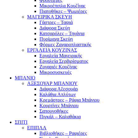
Φρουτιέρες
Μικροέπιπλα Κουζίνας
Πιατοθήκες – Ψωμιέρες
ΜΑΓΕΙΡΙΚΑ ΣΚΕΥΗ
Γάστρες – Ταψιά
Διάφορα Σκεύη
Κατσαρόλες – Τηγάνια
Πυρίμαχα Σκεύη
Φόρμες Ζαχαροπλαστικής
ΕΡΓΑΛΕΙΑ ΚΟΥΖΙΝΑΣ
Εργαλεία Μαγειρικής
Εργαλεία Σερβιρίσματος
Ζυγαριές Κουζίνας
Μικροσυσκευές
ΜΠΑΝΙΟ
ΑΞΕΣΟΥΑΡ ΜΠΑΝΙΟΥ
Διάφορα Αξεσουάρ
Καλάθια Απλύτων
Κρεμάστρες – Ράφια Μπάνιου
Κουρτίνες Μπάνιου
Σαπουνοθήκες
Πιγκάλ – Καλαθάκια
ΣΠΙΤΙ
ΕΠΙΠΛΑ
Βιβλιοθήκες – Ραφιέρες