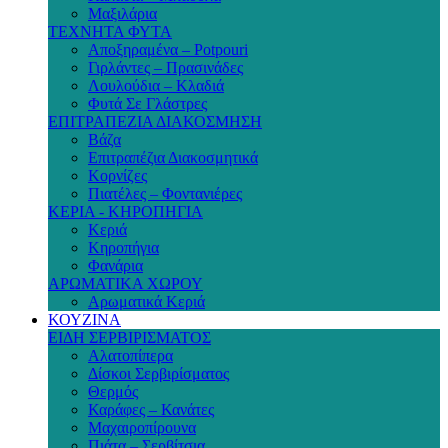
Μαξιλάρια
ΤΕΧΝΗΤΑ ΦΥΤΑ
Αποξηραμένα – Potpouri
Γιρλάντες – Πρασινάδες
Λουλούδια – Κλαδιά
Φυτά Σε Γλάστρες
ΕΠΙΤΡΑΠΕΖΙΑ ΔΙΑΚΟΣΜΗΣΗ
Βάζα
Επιτραπέζια Διακοσμητικά
Κορνίζες
Πιατέλες – Φοντανιέρες
ΚΕΡΙΑ - ΚΗΡΟΠΗΓΙΑ
Κεριά
Κηροπήγια
Φανάρια
ΑΡΩΜΑΤΙΚΑ ΧΩΡΟΥ
Αρωματικά Κεριά
ΚΟΥΖΙΝΑ
ΕΙΔΗ ΣΕΡΒΙΡΙΣΜΑΤΟΣ
Αλατοπίπερα
Δίσκοι Σερβιρίσματος
Θερμός
Καράφες – Κανάτες
Μαχαιροπίρουνα
Πιάτα – Σερβίτσια