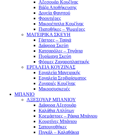
Αξεσουάρ Κουζίνας
Βάζα Αποθήκευσης
Δοχεία Φαγητού
Φρουτιέρες
Μικροέπιπλα Κουζίνας
Πιατοθήκες – Ψωμιέρες
ΜΑΓΕΙΡΙΚΑ ΣΚΕΥΗ
Γάστρες – Ταψιά
Διάφορα Σκεύη
Κατσαρόλες – Τηγάνια
Πυρίμαχα Σκεύη
Φόρμες Ζαχαροπλαστικής
ΕΡΓΑΛΕΙΑ ΚΟΥΖΙΝΑΣ
Εργαλεία Μαγειρικής
Εργαλεία Σερβιρίσματος
Ζυγαριές Κουζίνας
Μικροσυσκευές
ΜΠΑΝΙΟ
ΑΞΕΣΟΥΑΡ ΜΠΑΝΙΟΥ
Διάφορα Αξεσουάρ
Καλάθια Απλύτων
Κρεμάστρες – Ράφια Μπάνιου
Κουρτίνες Μπάνιου
Σαπουνοθήκες
Πιγκάλ – Καλαθάκια