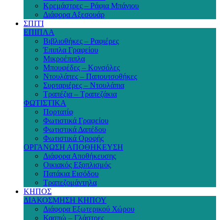
Κρεμάστρες – Ράφια Μπάνιου
Διάφορα Αξεσουάρ
ΣΠΙΤΙ
ΕΠΙΠΛΑ
Βιβλιοθήκες – Ραφιέρες
Έπιπλα Γραφείου
Μικροέπιπλα
Μπουφέδες – Κονσόλες
Ντουλάπες – Παπουτσοθήκες
Συρταριέρες – Ντουλάπια
Τραπέζια – Τραπεζάκια
ΦΩΤΙΣΤΙΚΑ
Πορτατίφ
Φωτιστικά Γραφείου
Φωτιστικά Δαπέδου
Φωτιστικά Οροφής
ΟΡΓΑΝΩΣΗ ΑΠΟΘΗΚΕΥΣΗ
Διάφορα Αποθήκευσης
Οικιακός Εξοπλισμός
Πατάκια Εισόδου
Τραπεζομάντηλα
ΚΗΠΟΣ
ΔΙΑΚΟΣΜΗΣΗ ΚΗΠΟΥ
Διάφορα Εξωτερικού Χώρου
Κασπώ – Γλάστρες