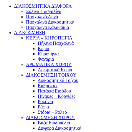
ΔΙΑΚΟΣΜΗΤΙΚΑ ΔΙΑΦΟΡΑ
Ξύλινα Πασχαλίνα
Πασχαλινά Αυγά
Πασχαλινά Διακοσμητικά
Πασχαλινά Καλαθάκια
ΔΙΑΚΟΣΜΗΣΗ
ΚΕΡΙΑ – ΚΗΡΟΠΗΓΙΑ
Πήλινα Πασχαλινά
Κεριά
Κηροπήγια
Φανάρια
ΑΡΩΜΑΤΙΚΑ ΧΩΡΟΥ
Αρωματικά Κεριά
ΔΙΑΚΟΣΜΗΣΗ ΤΟΙΧΟΥ
Διακοσμητικά Τοίχου
Καθρέπτες
Πατάκια Εισόδου
Πίνακες – Κορνίζες
Ρολόγια
Ράφια
Στόρια – Ρόλερ
ΔΙΑΚΟΣΜΗΣΗ ΧΩΡΟΥ
Βάζα Επιδαπέδια
Διάφορα Διακοσμητικά