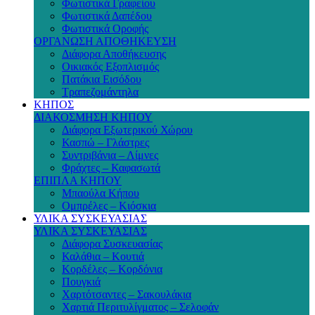
Φωτιστικά Γραφείου
Φωτιστικά Δαπέδου
Φωτιστικά Οροφής
ΟΡΓΑΝΩΣΗ ΑΠΟΘΗΚΕΥΣΗ
Διάφορα Αποθήκευσης
Οικιακός Εξοπλισμός
Πατάκια Εισόδου
Τραπεζομάντηλα
ΚΗΠΟΣ
ΔΙΑΚΟΣΜΗΣΗ ΚΗΠΟΥ
Διάφορα Εξωτερικού Χώρου
Κασπώ – Γλάστρες
Συντριβάνια – Λίμνες
Φράχτες – Καφασωτά
ΕΠΙΠΛΑ ΚΗΠΟΥ
Μπαούλα Κήπου
Ομπρέλες – Κιόσκια
ΥΛΙΚΑ ΣΥΣΚΕΥΑΣΙΑΣ
ΥΛΙΚΑ ΣΥΣΚΕΥΑΣΙΑΣ
Διάφορα Συσκευασίας
Καλάθια – Κουτιά
Κορδέλες – Κορδόνια
Πουγκιά
Χαρτότσαντες – Σακουλάκια
Χαρτιά Περιτυλίγματος – Σελοφάν