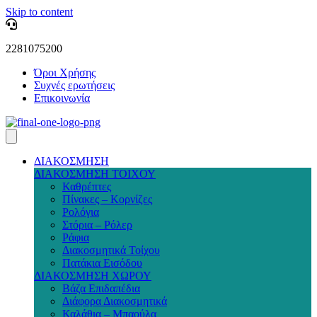
Skip to content
2281075200
Όροι Χρήσης
Συχνές ερωτήσεις
Επικοινωνία
ΔΙΑΚΟΣΜΗΣΗ
ΔΙΑΚΟΣΜΗΣΗ ΤΟΙΧΟΥ
Καθρέπτες
Πίνακες – Κορνίζες
Ρολόγια
Στόρια – Ρόλερ
Ράφια
Διακοσμητικά Τοίχου
Πατάκια Εισόδου
ΔΙΑΚΟΣΜΗΣΗ ΧΩΡΟΥ
Βάζα Επιδαπέδια
Διάφορα Διακοσμητικά
Καλάθια – Μπαούλα