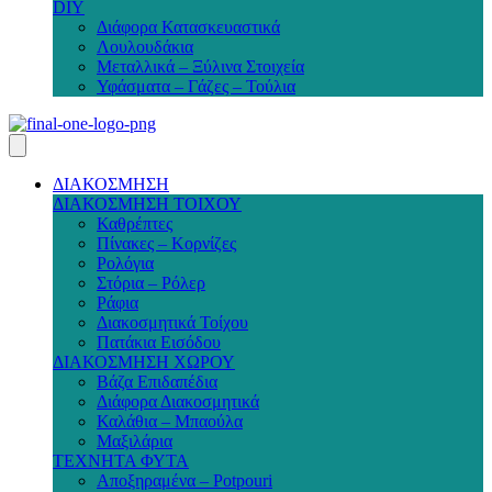
DIY
Διάφορα Κατασκευαστικά
Λουλουδάκια
Μεταλλικά – Ξύλινα Στοιχεία
Υφάσματα – Γάζες – Τούλια
ΔΙΑΚΟΣΜΗΣΗ
ΔΙΑΚΟΣΜΗΣΗ ΤΟΙΧΟΥ
Καθρέπτες
Πίνακες – Κορνίζες
Ρολόγια
Στόρια – Ρόλερ
Ράφια
Διακοσμητικά Τοίχου
Πατάκια Εισόδου
ΔΙΑΚΟΣΜΗΣΗ ΧΩΡΟΥ
Βάζα Επιδαπέδια
Διάφορα Διακοσμητικά
Καλάθια – Μπαούλα
Μαξιλάρια
ΤΕΧΝΗΤΑ ΦΥΤΑ
Αποξηραμένα – Potpouri