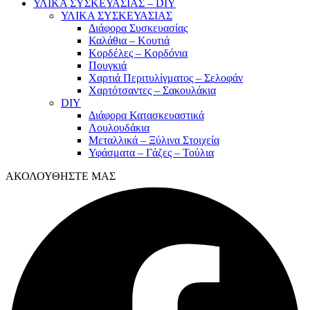
ΥΛΙΚΑ ΣΥΣΚΕΥΑΣΙΑΣ – DIY
ΥΛΙΚΑ ΣΥΣΚΕΥΑΣΙΑΣ
Διάφορα Συσκευασίας
Καλάθια – Κουτιά
Κορδέλες – Κορδόνια
Πουγκιά
Χαρτιά Περιτυλίγματος – Σελοφάν
Χαρτότσαντες – Σακουλάκια
DIY
Διάφορα Κατασκευαστικά
Λουλουδάκια
Μεταλλικά – Ξύλινα Στοιχεία
Υφάσματα – Γάζες – Τούλια
ΑΚΟΛΟΥΘΗΣΤΕ ΜΑΣ