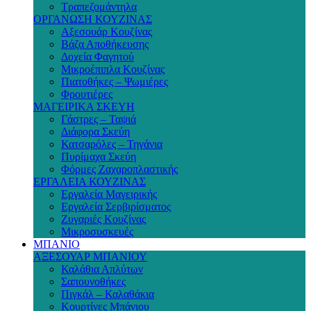
Τραπεζομάντηλα
ΟΡΓΑΝΩΣΗ ΚΟΥΖΙΝΑΣ
Αξεσουάρ Κουζίνας
Βάζα Αποθήκευσης
Δοχεία Φαγητού
Μικροέπιπλα Κουζίνας
Πιατοθήκες – Ψωμιέρες
Φρουτιέρες
ΜΑΓΕΙΡΙΚΑ ΣΚΕΥΗ
Γάστρες – Ταψιά
Διάφορα Σκεύη
Κατσαρόλες – Τηγάνια
Πυρίμαχα Σκεύη
Φόρμες Ζαχαροπλαστικής
ΕΡΓΑΛΕΙΑ ΚΟΥΖΙΝΑΣ
Εργαλεία Μαγειρικής
Εργαλεία Σερβιρίσματος
Ζυγαριές Κουζίνας
Μικροσυσκευές
ΜΠΑΝΙΟ
ΑΞΕΣΟΥΑΡ ΜΠΑΝΙΟΥ
Καλάθια Απλύτων
Σαπουνοθήκες
Πιγκάλ – Καλαθάκια
Κουρτίνες Μπάνιου