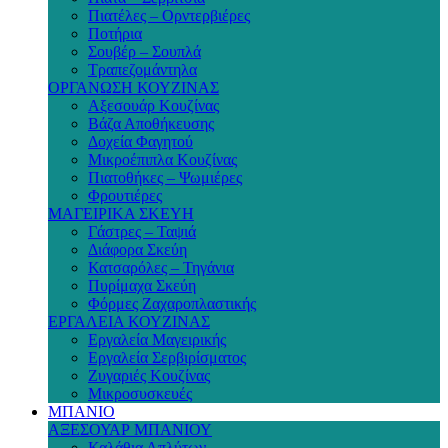
Πιατέλες – Ορντερβιέρες
Ποτήρια
Σουβέρ – Σουπλά
Τραπεζομάντηλα
ΟΡΓΑΝΩΣΗ ΚΟΥΖΙΝΑΣ
Αξεσουάρ Κουζίνας
Βάζα Αποθήκευσης
Δοχεία Φαγητού
Μικροέπιπλα Κουζίνας
Πιατοθήκες – Ψωμιέρες
Φρουτιέρες
ΜΑΓΕΙΡΙΚΑ ΣΚΕΥΗ
Γάστρες – Ταψιά
Διάφορα Σκεύη
Κατσαρόλες – Τηγάνια
Πυρίμαχα Σκεύη
Φόρμες Ζαχαροπλαστικής
ΕΡΓΑΛΕΙΑ ΚΟΥΖΙΝΑΣ
Εργαλεία Μαγειρικής
Εργαλεία Σερβιρίσματος
Ζυγαριές Κουζίνας
Μικροσυσκευές
ΜΠΑΝΙΟ
ΑΞΕΣΟΥΑΡ ΜΠΑΝΙΟΥ
Καλάθια Απλύτων