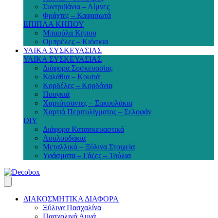
Συντριβάνια – Λίμνες
Φράχτες – Καφασωτά
ΕΠΙΠΛΑ ΚΗΠΟΥ
Μπαούλα Κήπου
Ομπρέλες – Κιόσκια
ΥΛΙΚΑ ΣΥΣΚΕΥΑΣΙΑΣ
ΥΛΙΚΑ ΣΥΣΚΕΥΑΣΙΑΣ
Διάφορα Συσκευασίας
Καλάθια – Κουτιά
Κορδέλες – Κορδόνια
Πουγκιά
Χαρτότσαντες – Σακουλάκια
Χαρτιά Περιτυλίγματος – Σελοφάν
DIY
Διάφορα Κατασκευαστικά
Λουλουδάκια
Μεταλλικά – Ξύλινα Στοιχεία
Υφάσματα – Γάζες – Τούλια
ΔΙΑΚΟΣΜΗΤΙΚΑ ΔΙΑΦΟΡΑ
Ξύλινα Πασχαλίνα
Πασχαλινά Αυγά