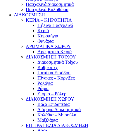
Πασχαλινά Διακοσμητικά
Πασχαλινά Καλαθάκια
ΔΙΑΚΟΣΜΗΣΗ
ΚΕΡΙΑ – ΚΗΡΟΠΗΓΙΑ
Πήλινα Πασχαλινά
Κεριά
Κηροπήγια
Φανάρια
ΑΡΩΜΑΤΙΚΑ ΧΩΡΟΥ
Αρωματικά Κεριά
ΔΙΑΚΟΣΜΗΣΗ ΤΟΙΧΟΥ
Διακοσμητικά Τοίχου
Καθρέπτες
Πατάκια Εισόδου
Πίνακες – Κορνίζες
Ρολόγια
Ράφια
Στόρια – Ρόλερ
ΔΙΑΚΟΣΜΗΣΗ ΧΩΡΟΥ
Βάζα Επιδαπέδια
Διάφορα Διακοσμητικά
Καλάθια – Μπαούλα
Μαξιλάρια
ΕΠΙΤΡΑΠΕΖΙΑ ΔΙΑΚΟΣΜΗΣΗ
Βάζα