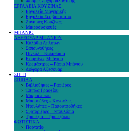
Φόρμες Ζαχαροπλαστικής
ΕΡΓΑΛΕΙΑ ΚΟΥΖΙΝΑΣ
Εργαλεία Μαγειρικής
Εργαλεία Σερβιρίσματος
Ζυγαριές Κουζίνας
Μικροσυσκευές
ΜΠΑΝΙΟ
ΑΞΕΣΟΥΑΡ ΜΠΑΝΙΟΥ
Καλάθια Απλύτων
Σαπουνοθήκες
Πιγκάλ – Καλαθάκια
Κουρτίνες Μπάνιου
Κρεμάστρες – Ράφια Μπάνιου
Διάφορα Αξεσουάρ
ΣΠΙΤΙ
ΕΠΙΠΛΑ
Βιβλιοθήκες – Ραφιέρες
Έπιπλα Γραφείου
Μικροέπιπλα
Μπουφέδες – Κονσόλες
Ντουλάπες – Παπουτσοθήκες
Συρταριέρες – Ντουλάπια
Τραπέζια – Τραπεζάκια
ΦΩΤΙΣΤΙΚΑ
Πορτατίφ