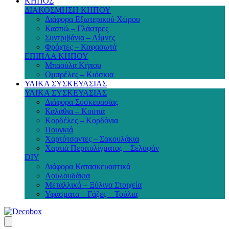
ΚΗΠΟΣ
ΔΙΑΚΟΣΜΗΣΗ ΚΗΠΟΥ
Διάφορα Εξωτερικού Χώρου
Κασπώ – Γλάστρες
Συντριβάνια – Λίμνες
Φράχτες – Καφασωτά
ΕΠΙΠΛΑ ΚΗΠΟΥ
Μπαούλα Κήπου
Ομπρέλες – Κιόσκια
ΥΛΙΚΑ ΣΥΣΚΕΥΑΣΙΑΣ
ΥΛΙΚΑ ΣΥΣΚΕΥΑΣΙΑΣ
Διάφορα Συσκευασίας
Καλάθια – Κουτιά
Κορδέλες – Κορδόνια
Πουγκιά
Χαρτότσαντες – Σακουλάκια
Χαρτιά Περιτυλίγματος – Σελοφάν
DIY
Διάφορα Κατασκευαστικά
Λουλουδάκια
Μεταλλικά – Ξύλινα Στοιχεία
Υφάσματα – Γάζες – Τούλια