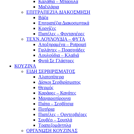
Καλάθια – Μπαούλα
Μαξιλάρια
ΕΠΙΤΡΑΠΕΖΙΑ ΔΙΑΚΟΣΜΗΣΗ
Βάζα
Επιτραπέζια Διακοσμητικά
Κορνίζες
Πιατέλες – Φοντανιέρες
ΤΕΧΝ.ΛΟΥΛΟΥΔΙΑ – ΦΥΤΑ
Αποξηραμένα – Potpouri
Γιρλάντες – Πρασινάδες
Λουλούδια – Κλαδιά
Φυτά Σε Γλάστρες
ΚΟΥΖΙΝΑ
ΕΙΔΗ ΣΕΡΒΙΡΙΣΜΑΤΟΣ
Αλατοπίπερα
Δίσκοι Σερβιρίσματος
Θερμός
Καράφες – Κανάτες
Μαχαιροπίρουνα
Πιάτα – Σερβίτσια
Ποτήρια
Πιατέλες – Ορντερβιέρες
Σουβέρ – Σουπλά
Τραπεζομάντηλα
ΟΡΓΑΝΩΣΗ ΚΟΥΖΙΝΑΣ