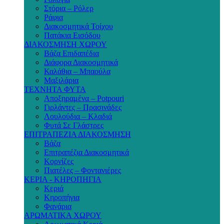
Στόρια – Ρόλερ
Ράφια
Διακοσμητικά Τοίχου
Πατάκια Εισόδου
ΔΙΑΚΟΣΜΗΣΗ ΧΩΡΟΥ
Βάζα Επιδαπέδια
Διάφορα Διακοσμητικά
Καλάθια – Μπαούλα
Μαξιλάρια
ΤΕΧΝΗΤΑ ΦΥΤΑ
Αποξηραμένα – Potpouri
Γιρλάντες – Πρασινάδες
Λουλούδια – Κλαδιά
Φυτά Σε Γλάστρες
ΕΠΙΤΡΑΠΕΖΙΑ ΔΙΑΚΟΣΜΗΣΗ
Βάζα
Επιτραπέζια Διακοσμητικά
Κορνίζες
Πιατέλες – Φοντανιέρες
ΚΕΡΙΑ - ΚΗΡΟΠΗΓΙΑ
Κεριά
Κηροπήγια
Φανάρια
ΑΡΩΜΑΤΙΚΑ ΧΩΡΟΥ