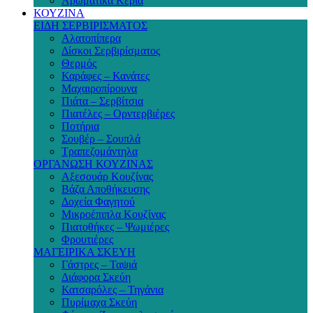
Αρωματικά Κεριά
ΚΟΥΖΙΝΑ
ΕΙΔΗ ΣΕΡΒΙΡΙΣΜΑΤΟΣ
Αλατοπίπερα
Δίσκοι Σερβιρίσματος
Θερμός
Καράφες – Κανάτες
Μαχαιροπίρουνα
Πιάτα – Σερβίτσια
Πιατέλες – Ορντερβιέρες
Ποτήρια
Σουβέρ – Σουπλά
Τραπεζομάντηλα
ΟΡΓΑΝΩΣΗ ΚΟΥΖΙΝΑΣ
Αξεσουάρ Κουζίνας
Βάζα Αποθήκευσης
Δοχεία Φαγητού
Μικροέπιπλα Κουζίνας
Πιατοθήκες – Ψωμιέρες
Φρουτιέρες
ΜΑΓΕΙΡΙΚΑ ΣΚΕΥΗ
Γάστρες – Ταψιά
Διάφορα Σκεύη
Κατσαρόλες – Τηγάνια
Πυρίμαχα Σκεύη