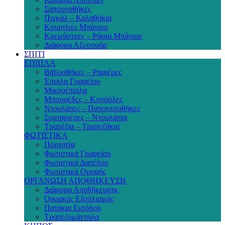
Σαπουνοθήκες
Πιγκάλ – Καλαθάκια
Κουρτίνες Μπάνιου
Κρεμάστρες – Ράφια Μπάνιου
Διάφορα Αξεσουάρ
ΣΠΙΤΙ
ΕΠΙΠΛΑ
Βιβλιοθήκες – Ραφιέρες
Έπιπλα Γραφείου
Μικροέπιπλα
Μπουφέδες – Κονσόλες
Ντουλάπες – Παπουτσοθήκες
Συρταριέρες – Ντουλάπια
Τραπέζια – Τραπεζάκια
ΦΩΤΙΣΤΙΚΑ
Πορτατίφ
Φωτιστικά Γραφείου
Φωτιστικά Δαπέδου
Φωτιστικά Οροφής
ΟΡΓΑΝΩΣΗ ΑΠΟΘΗΚΕΥΣΗ
Διάφορα Αποθήκευσης
Οικιακός Εξοπλισμός
Πατάκια Εισόδου
Τραπεζομάντηλα