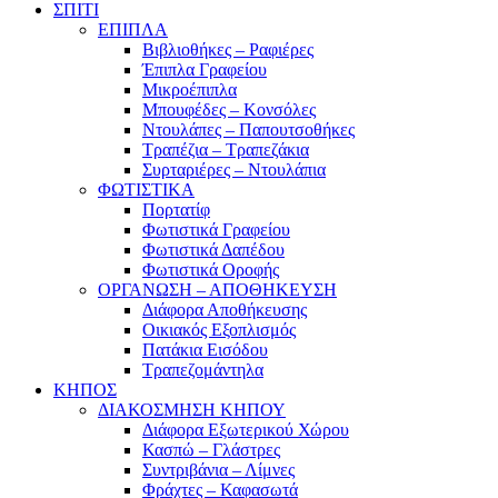
ΣΠΙΤΙ
ΕΠΙΠΛΑ
Βιβλιοθήκες – Ραφιέρες
Έπιπλα Γραφείου
Μικροέπιπλα
Μπουφέδες – Κονσόλες
Ντουλάπες – Παπουτσοθήκες
Τραπέζια – Τραπεζάκια
Συρταριέρες – Ντουλάπια
ΦΩΤΙΣΤΙΚΑ
Πορτατίφ
Φωτιστικά Γραφείου
Φωτιστικά Δαπέδου
Φωτιστικά Οροφής
ΟΡΓΑΝΩΣΗ – ΑΠΟΘΗΚΕΥΣΗ
Διάφορα Αποθήκευσης
Οικιακός Εξοπλισμός
Πατάκια Εισόδου
Τραπεζομάντηλα
ΚΗΠΟΣ
ΔΙΑΚΟΣΜΗΣΗ ΚΗΠΟΥ
Διάφορα Εξωτερικού Χώρου
Κασπώ – Γλάστρες
Συντριβάνια – Λίμνες
Φράχτες – Καφασωτά