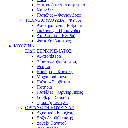
Επιτραπέζια Διακοσμητικά
Κορνίζες
Πιατέλες – Φοντανιέρες
ΤΕΧΝ.ΛΟΥΛΟΥΔΙΑ – ΦΥΤΑ
Αποξηραμένα – Potpouri
Γιρλάντες – Πρασινάδες
Λουλούδια – Κλαδιά
Φυτά Σε Γλάστρες
ΚΟΥΖΙΝΑ
ΕΙΔΗ ΣΕΡΒΙΡΙΣΜΑΤΟΣ
Αλατοπίπερα
Δίσκοι Σερβιρίσματος
Θερμός
Καράφες – Κανάτες
Μαχαιροπίρουνα
Πιάτα – Σερβίτσια
Ποτήρια
Πιατέλες – Ορντερβιέρες
Σουβέρ – Σουπλά
Τραπεζομάντηλα
ΟΡΓΑΝΩΣΗ ΚΟΥΖΙΝΑΣ
Αξεσουάρ Κουζίνας
Βάζα Αποθήκευσης
Δοχεία Φαγητού