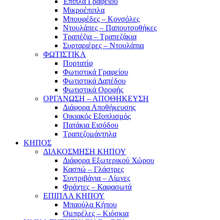
Έπιπλα Γραφείου
Μικροέπιπλα
Μπουφέδες – Κονσόλες
Ντουλάπες – Παπουτσοθήκες
Τραπέζια – Τραπεζάκια
Συρταριέρες – Ντουλάπια
ΦΩΤΙΣΤΙΚΑ
Πορτατίφ
Φωτιστικά Γραφείου
Φωτιστικά Δαπέδου
Φωτιστικά Οροφής
ΟΡΓΑΝΩΣΗ – ΑΠΟΘΗΚΕΥΣΗ
Διάφορα Αποθήκευσης
Οικιακός Εξοπλισμός
Πατάκια Εισόδου
Τραπεζομάντηλα
ΚΗΠΟΣ
ΔΙΑΚΟΣΜΗΣΗ ΚΗΠΟΥ
Διάφορα Εξωτερικού Χώρου
Κασπώ – Γλάστρες
Συντριβάνια – Λίμνες
Φράχτες – Καφασωτά
ΕΠΙΠΛΑ ΚΗΠΟΥ
Μπαούλα Κήπου
Ομπρέλες – Κιόσκια