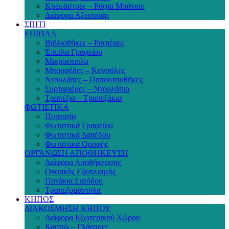
Κρεμάστρες – Ράφια Μπάνιου
Διάφορα Αξεσουάρ
ΣΠΙΤΙ
ΕΠΙΠΛΑ
Βιβλιοθήκες – Ραφιέρες
Έπιπλα Γραφείου
Μικροέπιπλα
Μπουφέδες – Κονσόλες
Ντουλάπες – Παπουτσοθήκες
Συρταριέρες – Ντουλάπια
Τραπέζια – Τραπεζάκια
ΦΩΤΙΣΤΙΚΑ
Πορτατίφ
Φωτιστικά Γραφείου
Φωτιστικά Δαπέδου
Φωτιστικά Οροφής
ΟΡΓΑΝΩΣΗ ΑΠΟΘΗΚΕΥΣΗ
Διάφορα Αποθήκευσης
Οικιακός Εξοπλισμός
Πατάκια Εισόδου
Τραπεζομάντηλα
ΚΗΠΟΣ
ΔΙΑΚΟΣΜΗΣΗ ΚΗΠΟΥ
Διάφορα Εξωτερικού Χώρου
Κασπώ – Γλάστρες