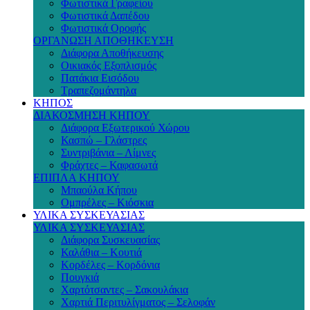
Φωτιστικά Γραφείου
Φωτιστικά Δαπέδου
Φωτιστικά Οροφής
ΟΡΓΑΝΩΣΗ ΑΠΟΘΗΚΕΥΣΗ
Διάφορα Αποθήκευσης
Οικιακός Εξοπλισμός
Πατάκια Εισόδου
Τραπεζομάντηλα
ΚΗΠΟΣ
ΔΙΑΚΟΣΜΗΣΗ ΚΗΠΟΥ
Διάφορα Εξωτερικού Χώρου
Κασπώ – Γλάστρες
Συντριβάνια – Λίμνες
Φράχτες – Καφασωτά
ΕΠΙΠΛΑ ΚΗΠΟΥ
Μπαούλα Κήπου
Ομπρέλες – Κιόσκια
ΥΛΙΚΑ ΣΥΣΚΕΥΑΣΙΑΣ
ΥΛΙΚΑ ΣΥΣΚΕΥΑΣΙΑΣ
Διάφορα Συσκευασίας
Καλάθια – Κουτιά
Κορδέλες – Κορδόνια
Πουγκιά
Χαρτότσαντες – Σακουλάκια
Χαρτιά Περιτυλίγματος – Σελοφάν