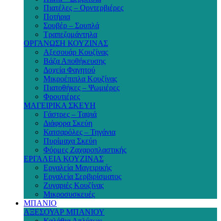
Πιατέλες – Ορντερβιέρες
Ποτήρια
Σουβέρ – Σουπλά
Τραπεζομάντηλα
ΟΡΓΑΝΩΣΗ ΚΟΥΖΙΝΑΣ
Αξεσουάρ Κουζίνας
Βάζα Αποθήκευσης
Δοχεία Φαγητού
Μικροέπιπλα Κουζίνας
Πιατοθήκες – Ψωμιέρες
Φρουτιέρες
ΜΑΓΕΙΡΙΚΑ ΣΚΕΥΗ
Γάστρες – Ταψιά
Διάφορα Σκεύη
Κατσαρόλες – Τηγάνια
Πυρίμαχα Σκεύη
Φόρμες Ζαχαροπλαστικής
ΕΡΓΑΛΕΙΑ ΚΟΥΖΙΝΑΣ
Εργαλεία Μαγειρικής
Εργαλεία Σερβιρίσματος
Ζυγαριές Κουζίνας
Μικροσυσκευές
ΜΠΑΝΙΟ
ΑΞΕΣΟΥΑΡ ΜΠΑΝΙΟΥ
Καλάθια Απλύτων