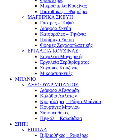
Φρουτιέρες
Μικροέπιπλα Κουζίνας
Πιατοθήκες – Ψωμιέρες
ΜΑΓΕΙΡΙΚΑ ΣΚΕΥΗ
Γάστρες – Ταψιά
Διάφορα Σκεύη
Κατσαρόλες – Τηγάνια
Πυρίμαχα Σκεύη
Φόρμες Ζαχαροπλαστικής
ΕΡΓΑΛΕΙΑ ΚΟΥΖΙΝΑΣ
Εργαλεία Μαγειρικής
Εργαλεία Σερβιρίσματος
Ζυγαριές Κουζίνας
Μικροσυσκευές
ΜΠΑΝΙΟ
ΑΞΕΣΟΥΑΡ ΜΠΑΝΙΟΥ
Διάφορα Αξεσουάρ
Καλάθια Απλύτων
Κρεμάστρες – Ράφια Μπάνιου
Κουρτίνες Μπάνιου
Σαπουνοθήκες
Πιγκάλ – Καλαθάκια
ΣΠΙΤΙ
ΕΠΙΠΛΑ
Βιβλιοθήκες – Ραφιέρες