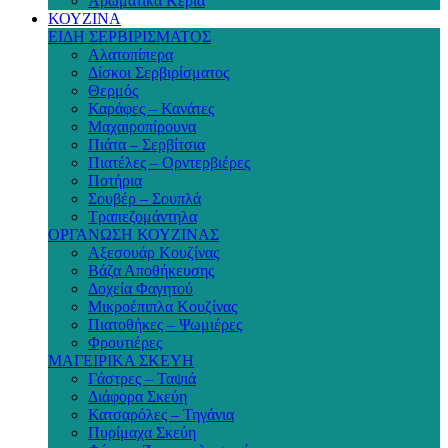
Αρωματικά Κεριά
ΚΟΥΖΙΝΑ
ΕΙΔΗ ΣΕΡΒΙΡΙΣΜΑΤΟΣ
Αλατοπίπερα
Δίσκοι Σερβιρίσματος
Θερμός
Καράφες – Κανάτες
Μαχαιροπίρουνα
Πιάτα – Σερβίτσια
Πιατέλες – Ορντερβιέρες
Ποτήρια
Σουβέρ – Σουπλά
Τραπεζομάντηλα
ΟΡΓΑΝΩΣΗ ΚΟΥΖΙΝΑΣ
Αξεσουάρ Κουζίνας
Βάζα Αποθήκευσης
Δοχεία Φαγητού
Μικροέπιπλα Κουζίνας
Πιατοθήκες – Ψωμιέρες
Φρουτιέρες
ΜΑΓΕΙΡΙΚΑ ΣΚΕΥΗ
Γάστρες – Ταψιά
Διάφορα Σκεύη
Κατσαρόλες – Τηγάνια
Πυρίμαχα Σκεύη