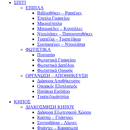
ΣΠΙΤΙ
ΕΠΙΠΛΑ
Βιβλιοθήκες – Ραφιέρες
Έπιπλα Γραφείου
Μικροέπιπλα
Μπουφέδες – Κονσόλες
Ντουλάπες – Παπουτσοθήκες
Τραπέζια – Τραπεζάκια
Συρταριέρες – Ντουλάπια
ΦΩΤΙΣΤΙΚΑ
Πορτατίφ
Φωτιστικά Γραφείου
Φωτιστικά Δαπέδου
Φωτιστικά Οροφής
ΟΡΓΑΝΩΣΗ – ΑΠΟΘΗΚΕΥΣΗ
Διάφορα Αποθήκευσης
Οικιακός Εξοπλισμός
Πατάκια Εισόδου
Τραπεζομάντηλα
ΚΗΠΟΣ
ΔΙΑΚΟΣΜΗΣΗ ΚΗΠΟΥ
Διάφορα Εξωτερικού Χώρου
Κασπώ – Γλάστρες
Συντριβάνια – Λίμνες
Φράχτες – Καφασωτά