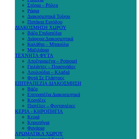
Στόρια – Ρόλερ
Ράφια
Διακοσμητικά Τοίχου
Πατάκια Εισόδου
ΔΙΑΚΟΣΜΗΣΗ ΧΩΡΟΥ
Βάζα Επιδαπέδια
Διάφορα Διακοσμητικά
Καλάθια – Μπαούλα
Μαξιλάρια
ΤΕΧΝΗΤΑ ΦΥΤΑ
Αποξηραμένα – Potpouri
Γιρλάντες – Πρασινάδες
Λουλούδια – Κλαδιά
Φυτά Σε Γλάστρες
ΕΠΙΤΡΑΠΕΖΙΑ ΔΙΑΚΟΣΜΗΣΗ
Βάζα
Επιτραπέζια Διακοσμητικά
Κορνίζες
Πιατέλες – Φοντανιέρες
ΚΕΡΙΑ - ΚΗΡΟΠΗΓΙΑ
Κεριά
Κηροπήγια
Φανάρια
ΑΡΩΜΑΤΙΚΑ ΧΩΡΟΥ