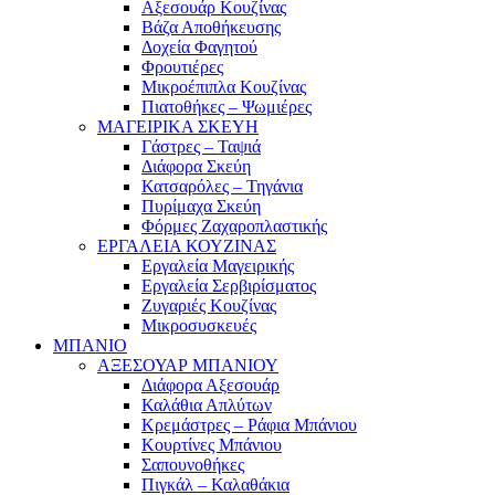
Αξεσουάρ Κουζίνας
Βάζα Αποθήκευσης
Δοχεία Φαγητού
Φρουτιέρες
Μικροέπιπλα Κουζίνας
Πιατοθήκες – Ψωμιέρες
ΜΑΓΕΙΡΙΚΑ ΣΚΕΥΗ
Γάστρες – Ταψιά
Διάφορα Σκεύη
Κατσαρόλες – Τηγάνια
Πυρίμαχα Σκεύη
Φόρμες Ζαχαροπλαστικής
ΕΡΓΑΛΕΙΑ ΚΟΥΖΙΝΑΣ
Εργαλεία Μαγειρικής
Εργαλεία Σερβιρίσματος
Ζυγαριές Κουζίνας
Μικροσυσκευές
ΜΠΑΝΙΟ
ΑΞΕΣΟΥΑΡ ΜΠΑΝΙΟΥ
Διάφορα Αξεσουάρ
Καλάθια Απλύτων
Κρεμάστρες – Ράφια Μπάνιου
Κουρτίνες Μπάνιου
Σαπουνοθήκες
Πιγκάλ – Καλαθάκια