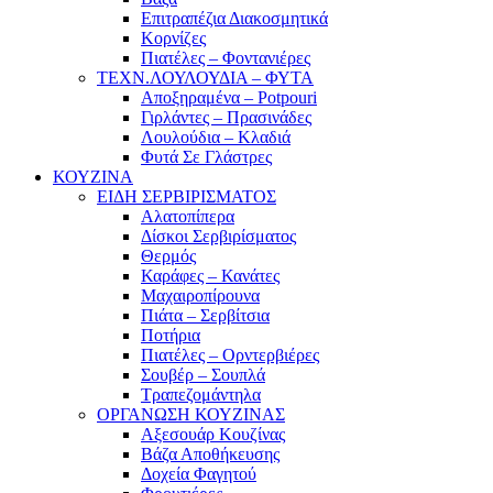
Επιτραπέζια Διακοσμητικά
Κορνίζες
Πιατέλες – Φοντανιέρες
ΤΕΧΝ.ΛΟΥΛΟΥΔΙΑ – ΦΥΤΑ
Αποξηραμένα – Potpouri
Γιρλάντες – Πρασινάδες
Λουλούδια – Κλαδιά
Φυτά Σε Γλάστρες
ΚΟΥΖΙΝΑ
ΕΙΔΗ ΣΕΡΒΙΡΙΣΜΑΤΟΣ
Αλατοπίπερα
Δίσκοι Σερβιρίσματος
Θερμός
Καράφες – Κανάτες
Μαχαιροπίρουνα
Πιάτα – Σερβίτσια
Ποτήρια
Πιατέλες – Ορντερβιέρες
Σουβέρ – Σουπλά
Τραπεζομάντηλα
ΟΡΓΑΝΩΣΗ ΚΟΥΖΙΝΑΣ
Αξεσουάρ Κουζίνας
Βάζα Αποθήκευσης
Δοχεία Φαγητού