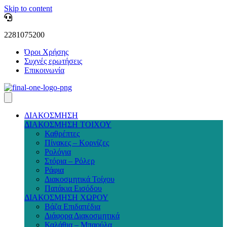
Skip to content
2281075200
Όροι Χρήσης
Συχνές ερωτήσεις
Επικοινωνία
ΔΙΑΚΟΣΜΗΣΗ
ΔΙΑΚΟΣΜΗΣΗ ΤΟΙΧΟΥ
Καθρέπτες
Πίνακες – Κορνίζες
Ρολόγια
Στόρια – Ρόλερ
Ράφια
Διακοσμητικά Τοίχου
Πατάκια Εισόδου
ΔΙΑΚΟΣΜΗΣΗ ΧΩΡΟΥ
Βάζα Επιδαπέδια
Διάφορα Διακοσμητικά
Καλάθια – Μπαούλα