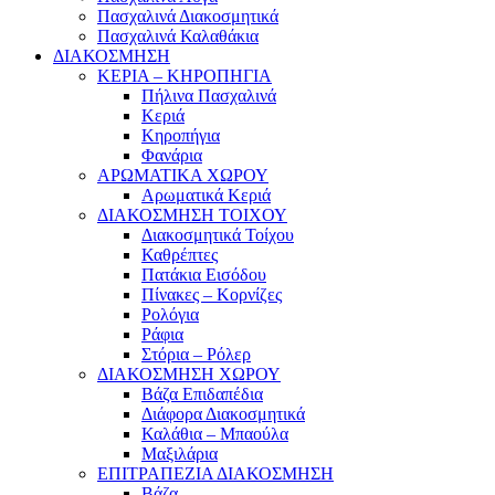
Πασχαλινά Διακοσμητικά
Πασχαλινά Καλαθάκια
ΔΙΑΚΟΣΜΗΣΗ
ΚΕΡΙΑ – ΚΗΡΟΠΗΓΙΑ
Πήλινα Πασχαλινά
Κεριά
Κηροπήγια
Φανάρια
ΑΡΩΜΑΤΙΚΑ ΧΩΡΟΥ
Αρωματικά Κεριά
ΔΙΑΚΟΣΜΗΣΗ ΤΟΙΧΟΥ
Διακοσμητικά Τοίχου
Καθρέπτες
Πατάκια Εισόδου
Πίνακες – Κορνίζες
Ρολόγια
Ράφια
Στόρια – Ρόλερ
ΔΙΑΚΟΣΜΗΣΗ ΧΩΡΟΥ
Βάζα Επιδαπέδια
Διάφορα Διακοσμητικά
Καλάθια – Μπαούλα
Μαξιλάρια
ΕΠΙΤΡΑΠΕΖΙΑ ΔΙΑΚΟΣΜΗΣΗ
Βάζα