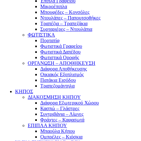
Έπιπλα Γραφείου
Μικροέπιπλα
Μπουφέδες – Κονσόλες
Ντουλάπες – Παπουτσοθήκες
Τραπέζια – Τραπεζάκια
Συρταριέρες – Ντουλάπια
ΦΩΤΙΣΤΙΚΑ
Πορτατίφ
Φωτιστικά Γραφείου
Φωτιστικά Δαπέδου
Φωτιστικά Οροφής
ΟΡΓΑΝΩΣΗ – ΑΠΟΘΗΚΕΥΣΗ
Διάφορα Αποθήκευσης
Οικιακός Εξοπλισμός
Πατάκια Εισόδου
Τραπεζομάντηλα
ΚΗΠΟΣ
ΔΙΑΚΟΣΜΗΣΗ ΚΗΠΟΥ
Διάφορα Εξωτερικού Χώρου
Κασπώ – Γλάστρες
Συντριβάνια – Λίμνες
Φράχτες – Καφασωτά
ΕΠΙΠΛΑ ΚΗΠΟΥ
Μπαούλα Κήπου
Ομπρέλες – Κιόσκια