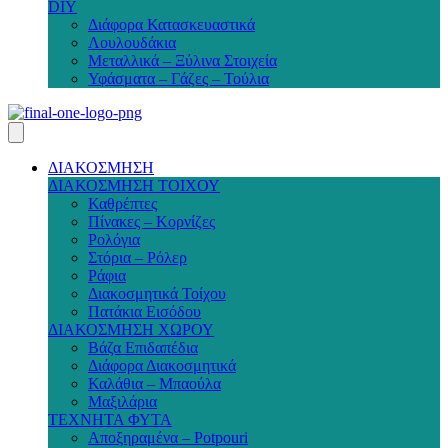
DIY
Διάφορα Κατασκευαστικά
Λουλουδάκια
Μεταλλικά – Ξύλινα Στοιχεία
Υφάσματα – Γάζες – Τούλια
ΔΙΑΚΟΣΜΗΣΗ
ΔΙΑΚΟΣΜΗΣΗ ΤΟΙΧΟΥ
Καθρέπτες
Πίνακες – Κορνίζες
Ρολόγια
Στόρια – Ρόλερ
Ράφια
Διακοσμητικά Τοίχου
Πατάκια Εισόδου
ΔΙΑΚΟΣΜΗΣΗ ΧΩΡΟΥ
Βάζα Επιδαπέδια
Διάφορα Διακοσμητικά
Καλάθια – Μπαούλα
Μαξιλάρια
ΤΕΧΝΗΤΑ ΦΥΤΑ
Αποξηραμένα – Potpouri