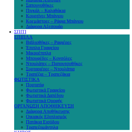
Σαπουνοθήκες
Πιγκάλ – Καλαθάκια
Κουρτίνες Μπάνιου
Κρεμάστρες – Ράφια Μπάνιου
Διάφορα Αξεσουάρ
ΣΠΙΤΙ
ΕΠΙΠΛΑ
Βιβλιοθήκες – Ραφιέρες
Έπιπλα Γραφείου
Μικροέπιπλα
Μπουφέδες – Κονσόλες
Ντουλάπες – Παπουτσοθήκες
Συρταριέρες – Ντουλάπια
Τραπέζια – Τραπεζάκια
ΦΩΤΙΣΤΙΚΑ
Πορτατίφ
Φωτιστικά Γραφείου
Φωτιστικά Δαπέδου
Φωτιστικά Οροφής
ΟΡΓΑΝΩΣΗ ΑΠΟΘΗΚΕΥΣΗ
Διάφορα Αποθήκευσης
Οικιακός Εξοπλισμός
Πατάκια Εισόδου
Τραπεζομάντηλα