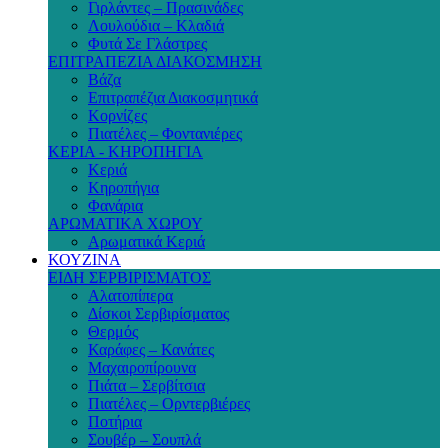
Γιρλάντες – Πρασινάδες
Λουλούδια – Κλαδιά
Φυτά Σε Γλάστρες
ΕΠΙΤΡΑΠΕΖΙΑ ΔΙΑΚΟΣΜΗΣΗ
Βάζα
Επιτραπέζια Διακοσμητικά
Κορνίζες
Πιατέλες – Φοντανιέρες
ΚΕΡΙΑ - ΚΗΡΟΠΗΓΙΑ
Κεριά
Κηροπήγια
Φανάρια
ΑΡΩΜΑΤΙΚΑ ΧΩΡΟΥ
Αρωματικά Κεριά
ΚΟΥΖΙΝΑ
ΕΙΔΗ ΣΕΡΒΙΡΙΣΜΑΤΟΣ
Αλατοπίπερα
Δίσκοι Σερβιρίσματος
Θερμός
Καράφες – Κανάτες
Μαχαιροπίρουνα
Πιάτα – Σερβίτσια
Πιατέλες – Ορντερβιέρες
Ποτήρια
Σουβέρ – Σουπλά