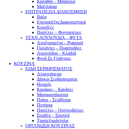
Καλάθια – Μπαούλα
Μαξιλάρια
ΕΠΙΤΡΑΠΕΖΙΑ ΔΙΑΚΟΣΜΗΣΗ
Βάζα
Επιτραπέζια Διακοσμητικά
Κορνίζες
Πιατέλες – Φοντανιέρες
ΤΕΧΝ.ΛΟΥΛΟΥΔΙΑ – ΦΥΤΑ
Αποξηραμένα – Potpouri
Γιρλάντες – Πρασινάδες
Λουλούδια – Κλαδιά
Φυτά Σε Γλάστρες
ΚΟΥΖΙΝΑ
ΕΙΔΗ ΣΕΡΒΙΡΙΣΜΑΤΟΣ
Αλατοπίπερα
Δίσκοι Σερβιρίσματος
Θερμός
Καράφες – Κανάτες
Μαχαιροπίρουνα
Πιάτα – Σερβίτσια
Ποτήρια
Πιατέλες – Ορντερβιέρες
Σουβέρ – Σουπλά
Τραπεζομάντηλα
ΟΡΓΑΝΩΣΗ ΚΟΥΖΙΝΑΣ