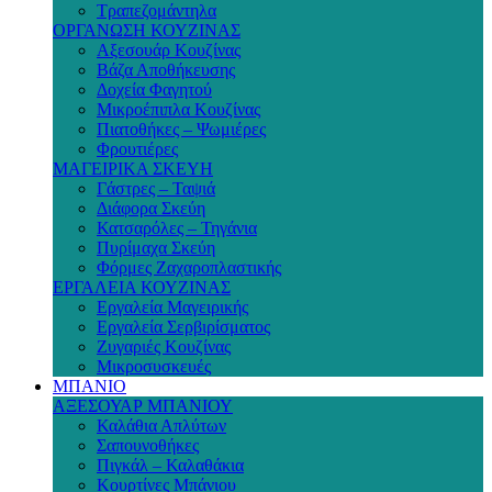
Τραπεζομάντηλα
ΟΡΓΑΝΩΣΗ ΚΟΥΖΙΝΑΣ
Αξεσουάρ Κουζίνας
Βάζα Αποθήκευσης
Δοχεία Φαγητού
Μικροέπιπλα Κουζίνας
Πιατοθήκες – Ψωμιέρες
Φρουτιέρες
ΜΑΓΕΙΡΙΚΑ ΣΚΕΥΗ
Γάστρες – Ταψιά
Διάφορα Σκεύη
Κατσαρόλες – Τηγάνια
Πυρίμαχα Σκεύη
Φόρμες Ζαχαροπλαστικής
ΕΡΓΑΛΕΙΑ ΚΟΥΖΙΝΑΣ
Εργαλεία Μαγειρικής
Εργαλεία Σερβιρίσματος
Ζυγαριές Κουζίνας
Μικροσυσκευές
ΜΠΑΝΙΟ
ΑΞΕΣΟΥΑΡ ΜΠΑΝΙΟΥ
Καλάθια Απλύτων
Σαπουνοθήκες
Πιγκάλ – Καλαθάκια
Κουρτίνες Μπάνιου