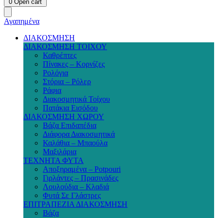
0
Open cart
Αγαπημένα
ΔΙΑΚΟΣΜΗΣΗ
ΔΙΑΚΟΣΜΗΣΗ ΤΟΙΧΟΥ
Καθρέπτες
Πίνακες – Κορνίζες
Ρολόγια
Στόρια – Ρόλερ
Ράφια
Διακοσμητικά Τοίχου
Πατάκια Εισόδου
ΔΙΑΚΟΣΜΗΣΗ ΧΩΡΟΥ
Βάζα Επιδαπέδια
Διάφορα Διακοσμητικά
Καλάθια – Μπαούλα
Μαξιλάρια
ΤΕΧΝΗΤΑ ΦΥΤΑ
Αποξηραμένα – Potpouri
Γιρλάντες – Πρασινάδες
Λουλούδια – Κλαδιά
Φυτά Σε Γλάστρες
ΕΠΙΤΡΑΠΕΖΙΑ ΔΙΑΚΟΣΜΗΣΗ
Βάζα