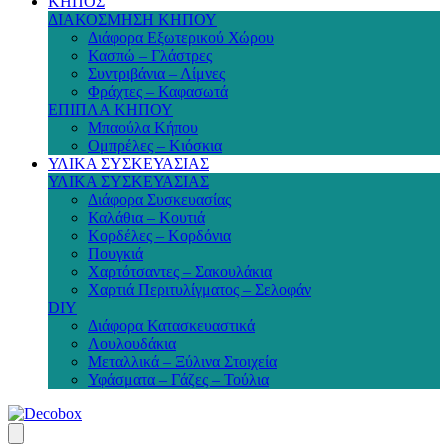
ΚΗΠΟΣ
ΔΙΑΚΟΣΜΗΣΗ ΚΗΠΟΥ
Διάφορα Εξωτερικού Χώρου
Κασπώ – Γλάστρες
Συντριβάνια – Λίμνες
Φράχτες – Καφασωτά
ΕΠΙΠΛΑ ΚΗΠΟΥ
Μπαούλα Κήπου
Ομπρέλες – Κιόσκια
ΥΛΙΚΑ ΣΥΣΚΕΥΑΣΙΑΣ
ΥΛΙΚΑ ΣΥΣΚΕΥΑΣΙΑΣ
Διάφορα Συσκευασίας
Καλάθια – Κουτιά
Κορδέλες – Κορδόνια
Πουγκιά
Χαρτότσαντες – Σακουλάκια
Χαρτιά Περιτυλίγματος – Σελοφάν
DIY
Διάφορα Κατασκευαστικά
Λουλουδάκια
Μεταλλικά – Ξύλινα Στοιχεία
Υφάσματα – Γάζες – Τούλια