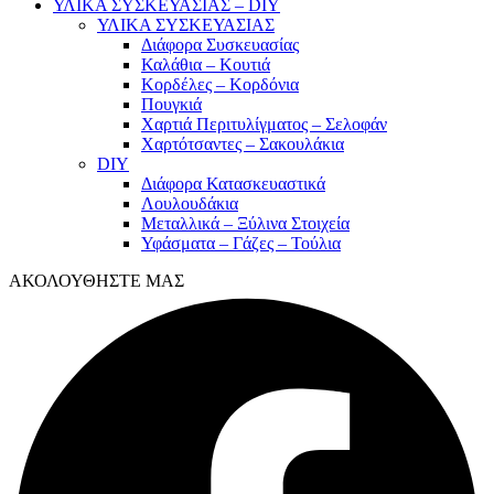
ΥΛΙΚΑ ΣΥΣΚΕΥΑΣΙΑΣ – DIY
ΥΛΙΚΑ ΣΥΣΚΕΥΑΣΙΑΣ
Διάφορα Συσκευασίας
Καλάθια – Κουτιά
Κορδέλες – Κορδόνια
Πουγκιά
Χαρτιά Περιτυλίγματος – Σελοφάν
Χαρτότσαντες – Σακουλάκια
DIY
Διάφορα Κατασκευαστικά
Λουλουδάκια
Μεταλλικά – Ξύλινα Στοιχεία
Υφάσματα – Γάζες – Τούλια
ΑΚΟΛΟΥΘΗΣΤΕ ΜΑΣ