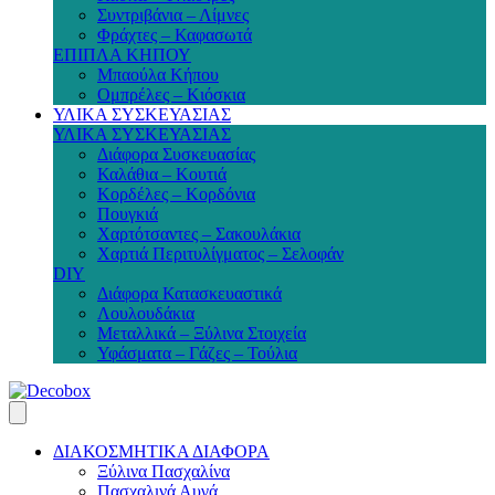
Συντριβάνια – Λίμνες
Φράχτες – Καφασωτά
ΕΠΙΠΛΑ ΚΗΠΟΥ
Μπαούλα Κήπου
Ομπρέλες – Κιόσκια
ΥΛΙΚΑ ΣΥΣΚΕΥΑΣΙΑΣ
ΥΛΙΚΑ ΣΥΣΚΕΥΑΣΙΑΣ
Διάφορα Συσκευασίας
Καλάθια – Κουτιά
Κορδέλες – Κορδόνια
Πουγκιά
Χαρτότσαντες – Σακουλάκια
Χαρτιά Περιτυλίγματος – Σελοφάν
DIY
Διάφορα Κατασκευαστικά
Λουλουδάκια
Μεταλλικά – Ξύλινα Στοιχεία
Υφάσματα – Γάζες – Τούλια
ΔΙΑΚΟΣΜΗΤΙΚΑ ΔΙΑΦΟΡΑ
Ξύλινα Πασχαλίνα
Πασχαλινά Αυγά