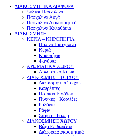
ΔΙΑΚΟΣΜΗΤΙΚΑ ΔΙΑΦΟΡΑ
Ξύλινα Πασχαλίνα
Πασχαλινά Αυγά
Πασχαλινά Διακοσμητικά
Πασχαλινά Καλαθάκια
ΔΙΑΚΟΣΜΗΣΗ
ΚΕΡΙΑ – ΚΗΡΟΠΗΓΙΑ
Πήλινα Πασχαλινά
Κεριά
Κηροπήγια
Φανάρια
ΑΡΩΜΑΤΙΚΑ ΧΩΡΟΥ
Αρωματικά Κεριά
ΔΙΑΚΟΣΜΗΣΗ ΤΟΙΧΟΥ
Διακοσμητικά Τοίχου
Καθρέπτες
Πατάκια Εισόδου
Πίνακες – Κορνίζες
Ρολόγια
Ράφια
Στόρια – Ρόλερ
ΔΙΑΚΟΣΜΗΣΗ ΧΩΡΟΥ
Βάζα Επιδαπέδια
Διάφορα Διακοσμητικά