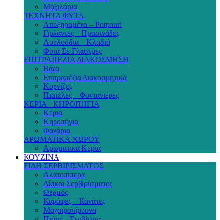
Μαξιλάρια
ΤΕΧΝΗΤΑ ΦΥΤΑ
Αποξηραμένα – Potpouri
Γιρλάντες – Πρασινάδες
Λουλούδια – Κλαδιά
Φυτά Σε Γλάστρες
ΕΠΙΤΡΑΠΕΖΙΑ ΔΙΑΚΟΣΜΗΣΗ
Βάζα
Επιτραπέζια Διακοσμητικά
Κορνίζες
Πιατέλες – Φοντανιέρες
ΚΕΡΙΑ - ΚΗΡΟΠΗΓΙΑ
Κεριά
Κηροπήγια
Φανάρια
ΑΡΩΜΑΤΙΚΑ ΧΩΡΟΥ
Αρωματικά Κεριά
ΚΟΥΖΙΝΑ
ΕΙΔΗ ΣΕΡΒΙΡΙΣΜΑΤΟΣ
Αλατοπίπερα
Δίσκοι Σερβιρίσματος
Θερμός
Καράφες – Κανάτες
Μαχαιροπίρουνα
Πιάτα – Σερβίτσια