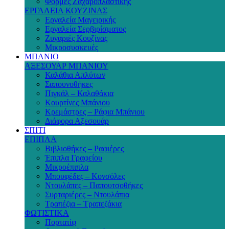
Φόρμες Ζαχαροπλαστικής
ΕΡΓΑΛΕΙΑ ΚΟΥΖΙΝΑΣ
Εργαλεία Μαγειρικής
Εργαλεία Σερβιρίσματος
Ζυγαριές Κουζίνας
Μικροσυσκευές
ΜΠΑΝΙΟ
ΑΞΕΣΟΥΑΡ ΜΠΑΝΙΟΥ
Καλάθια Απλύτων
Σαπουνοθήκες
Πιγκάλ – Καλαθάκια
Κουρτίνες Μπάνιου
Κρεμάστρες – Ράφια Μπάνιου
Διάφορα Αξεσουάρ
ΣΠΙΤΙ
ΕΠΙΠΛΑ
Βιβλιοθήκες – Ραφιέρες
Έπιπλα Γραφείου
Μικροέπιπλα
Μπουφέδες – Κονσόλες
Ντουλάπες – Παπουτσοθήκες
Συρταριέρες – Ντουλάπια
Τραπέζια – Τραπεζάκια
ΦΩΤΙΣΤΙΚΑ
Πορτατίφ