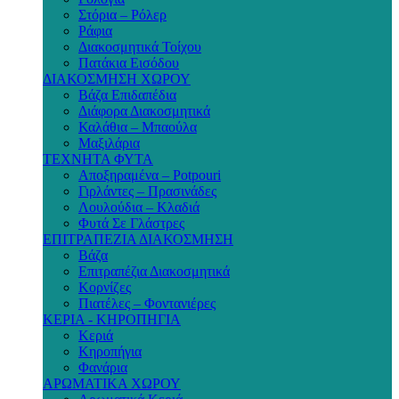
Στόρια – Ρόλερ
Ράφια
Διακοσμητικά Τοίχου
Πατάκια Εισόδου
ΔΙΑΚΟΣΜΗΣΗ ΧΩΡΟΥ
Βάζα Επιδαπέδια
Διάφορα Διακοσμητικά
Καλάθια – Μπαούλα
Μαξιλάρια
ΤΕΧΝΗΤΑ ΦΥΤΑ
Αποξηραμένα – Potpouri
Γιρλάντες – Πρασινάδες
Λουλούδια – Κλαδιά
Φυτά Σε Γλάστρες
ΕΠΙΤΡΑΠΕΖΙΑ ΔΙΑΚΟΣΜΗΣΗ
Βάζα
Επιτραπέζια Διακοσμητικά
Κορνίζες
Πιατέλες – Φοντανιέρες
ΚΕΡΙΑ - ΚΗΡΟΠΗΓΙΑ
Κεριά
Κηροπήγια
Φανάρια
ΑΡΩΜΑΤΙΚΑ ΧΩΡΟΥ