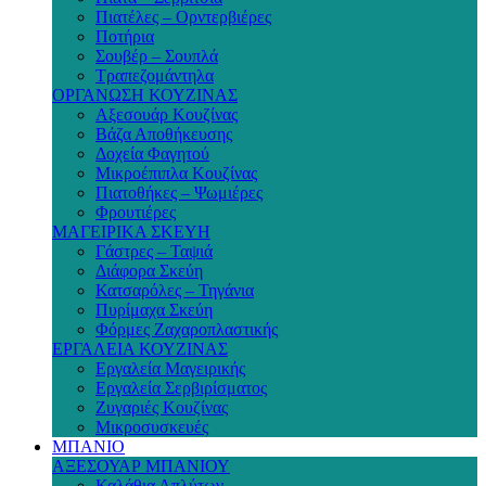
Πιατέλες – Ορντερβιέρες
Ποτήρια
Σουβέρ – Σουπλά
Τραπεζομάντηλα
ΟΡΓΑΝΩΣΗ ΚΟΥΖΙΝΑΣ
Αξεσουάρ Κουζίνας
Βάζα Αποθήκευσης
Δοχεία Φαγητού
Μικροέπιπλα Κουζίνας
Πιατοθήκες – Ψωμιέρες
Φρουτιέρες
ΜΑΓΕΙΡΙΚΑ ΣΚΕΥΗ
Γάστρες – Ταψιά
Διάφορα Σκεύη
Κατσαρόλες – Τηγάνια
Πυρίμαχα Σκεύη
Φόρμες Ζαχαροπλαστικής
ΕΡΓΑΛΕΙΑ ΚΟΥΖΙΝΑΣ
Εργαλεία Μαγειρικής
Εργαλεία Σερβιρίσματος
Ζυγαριές Κουζίνας
Μικροσυσκευές
ΜΠΑΝΙΟ
ΑΞΕΣΟΥΑΡ ΜΠΑΝΙΟΥ
Καλάθια Απλύτων