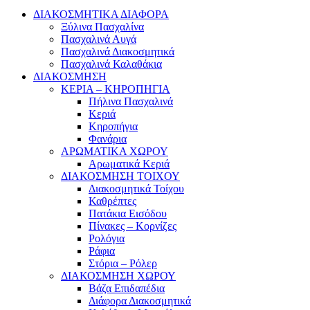
ΔΙΑΚΟΣΜΗΤΙΚΑ ΔΙΑΦΟΡΑ
Ξύλινα Πασχαλίνα
Πασχαλινά Αυγά
Πασχαλινά Διακοσμητικά
Πασχαλινά Καλαθάκια
ΔΙΑΚΟΣΜΗΣΗ
ΚΕΡΙΑ – ΚΗΡΟΠΗΓΙΑ
Πήλινα Πασχαλινά
Κεριά
Κηροπήγια
Φανάρια
ΑΡΩΜΑΤΙΚΑ ΧΩΡΟΥ
Αρωματικά Κεριά
ΔΙΑΚΟΣΜΗΣΗ ΤΟΙΧΟΥ
Διακοσμητικά Τοίχου
Καθρέπτες
Πατάκια Εισόδου
Πίνακες – Κορνίζες
Ρολόγια
Ράφια
Στόρια – Ρόλερ
ΔΙΑΚΟΣΜΗΣΗ ΧΩΡΟΥ
Βάζα Επιδαπέδια
Διάφορα Διακοσμητικά