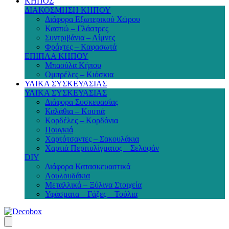
ΚΗΠΟΣ
ΔΙΑΚΟΣΜΗΣΗ ΚΗΠΟΥ
Διάφορα Εξωτερικού Χώρου
Κασπώ – Γλάστρες
Συντριβάνια – Λίμνες
Φράχτες – Καφασωτά
ΕΠΙΠΛΑ ΚΗΠΟΥ
Μπαούλα Κήπου
Ομπρέλες – Κιόσκια
ΥΛΙΚΑ ΣΥΣΚΕΥΑΣΙΑΣ
ΥΛΙΚΑ ΣΥΣΚΕΥΑΣΙΑΣ
Διάφορα Συσκευασίας
Καλάθια – Κουτιά
Κορδέλες – Κορδόνια
Πουγκιά
Χαρτότσαντες – Σακουλάκια
Χαρτιά Περιτυλίγματος – Σελοφάν
DIY
Διάφορα Κατασκευαστικά
Λουλουδάκια
Μεταλλικά – Ξύλινα Στοιχεία
Υφάσματα – Γάζες – Τούλια