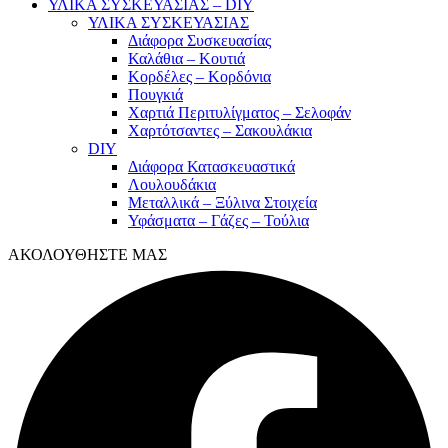
ΥΛΙΚΑ ΣΥΣΚΕΥΑΣΙΑΣ – DIY
ΥΛΙΚΑ ΣΥΣΚΕΥΑΣΙΑΣ
Διάφορα Συσκευασίας
Καλάθια – Κουτιά
Κορδέλες – Κορδόνια
Πουγκιά
Χαρτιά Περιτυλίγματος – Σελοφάν
Χαρτότσαντες – Σακουλάκια
DIY
Διάφορα Κατασκευαστικά
Λουλουδάκια
Μεταλλικά – Ξύλινα Στοιχεία
Υφάσματα – Γάζες – Τούλια
ΑΚΟΛΟΥΘΗΣΤΕ ΜΑΣ