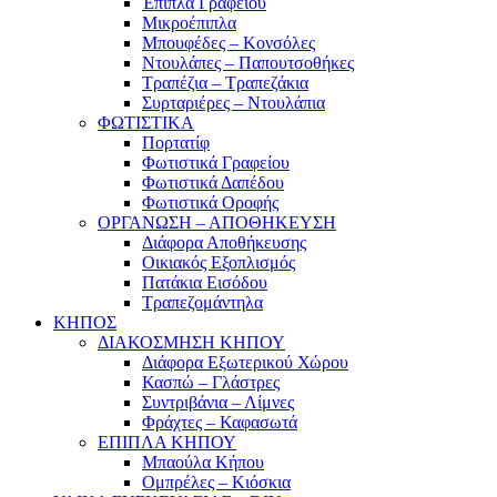
Έπιπλα Γραφείου
Μικροέπιπλα
Μπουφέδες – Κονσόλες
Ντουλάπες – Παπουτσοθήκες
Τραπέζια – Τραπεζάκια
Συρταριέρες – Ντουλάπια
ΦΩΤΙΣΤΙΚΑ
Πορτατίφ
Φωτιστικά Γραφείου
Φωτιστικά Δαπέδου
Φωτιστικά Οροφής
ΟΡΓΑΝΩΣΗ – ΑΠΟΘΗΚΕΥΣΗ
Διάφορα Αποθήκευσης
Οικιακός Εξοπλισμός
Πατάκια Εισόδου
Τραπεζομάντηλα
ΚΗΠΟΣ
ΔΙΑΚΟΣΜΗΣΗ ΚΗΠΟΥ
Διάφορα Εξωτερικού Χώρου
Κασπώ – Γλάστρες
Συντριβάνια – Λίμνες
Φράχτες – Καφασωτά
ΕΠΙΠΛΑ ΚΗΠΟΥ
Μπαούλα Κήπου
Ομπρέλες – Κιόσκια