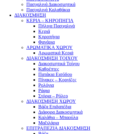
Πασχαλινά Διακοσμητικά
Πασχαλινά Καλαθάκια
ΔΙΑΚΟΣΜΗΣΗ
ΚΕΡΙΑ – ΚΗΡΟΠΗΓΙΑ
Πήλινα Πασχαλινά
Κεριά
Κηροπήγια
Φανάρια
ΑΡΩΜΑΤΙΚΑ ΧΩΡΟΥ
Αρωματικά Κεριά
ΔΙΑΚΟΣΜΗΣΗ ΤΟΙΧΟΥ
Διακοσμητικά Τοίχου
Καθρέπτες
Πατάκια Εισόδου
Πίνακες – Κορνίζες
Ρολόγια
Ράφια
Στόρια – Ρόλερ
ΔΙΑΚΟΣΜΗΣΗ ΧΩΡΟΥ
Βάζα Επιδαπέδια
Διάφορα Διακοσμητικά
Καλάθια – Μπαούλα
Μαξιλάρια
ΕΠΙΤΡΑΠΕΖΙΑ ΔΙΑΚΟΣΜΗΣΗ
Βάζα