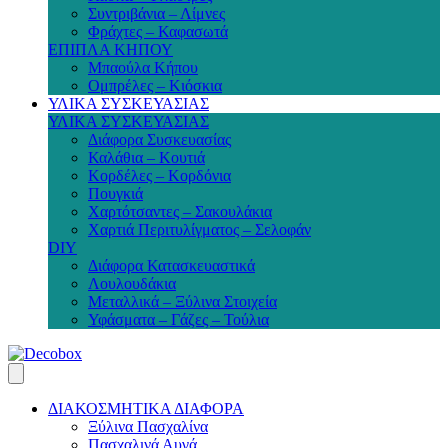
Συντριβάνια – Λίμνες
Φράχτες – Καφασωτά
ΕΠΙΠΛΑ ΚΗΠΟΥ
Μπαούλα Κήπου
Ομπρέλες – Κιόσκια
ΥΛΙΚΑ ΣΥΣΚΕΥΑΣΙΑΣ
ΥΛΙΚΑ ΣΥΣΚΕΥΑΣΙΑΣ
Διάφορα Συσκευασίας
Καλάθια – Κουτιά
Κορδέλες – Κορδόνια
Πουγκιά
Χαρτότσαντες – Σακουλάκια
Χαρτιά Περιτυλίγματος – Σελοφάν
DIY
Διάφορα Κατασκευαστικά
Λουλουδάκια
Μεταλλικά – Ξύλινα Στοιχεία
Υφάσματα – Γάζες – Τούλια
ΔΙΑΚΟΣΜΗΤΙΚΑ ΔΙΑΦΟΡΑ
Ξύλινα Πασχαλίνα
Πασχαλινά Αυγά