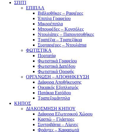
ΣΠΙΤΙ
ΕΠΙΠΛΑ
Βιβλιοθήκες – Ραφιέρες
Έπιπλα Γραφείου
Μικροέπιπλα
Μπουφέδες – Κονσόλες
Ντουλάπες – Παπουτσοθήκες
Τραπέζια – Τραπεζάκια
Συρταριέρες – Ντουλάπια
ΦΩΤΙΣΤΙΚΑ
Πορτατίφ
Φωτιστικά Γραφείου
Φωτιστικά Δαπέδου
Φωτιστικά Οροφής
ΟΡΓΑΝΩΣΗ – ΑΠΟΘΗΚΕΥΣΗ
Διάφορα Αποθήκευσης
Οικιακός Εξοπλισμός
Πατάκια Εισόδου
Τραπεζομάντηλα
ΚΗΠΟΣ
ΔΙΑΚΟΣΜΗΣΗ ΚΗΠΟΥ
Διάφορα Εξωτερικού Χώρου
Κασπώ – Γλάστρες
Συντριβάνια – Λίμνες
Φράχτες – Καφασωτά