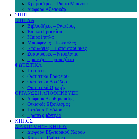
Κρεμάστρες – Ράφια Μπάνιου
Διάφορα Αξεσουάρ
ΣΠΙΤΙ
ΕΠΙΠΛΑ
Βιβλιοθήκες – Ραφιέρες
Έπιπλα Γραφείου
Μικροέπιπλα
Μπουφέδες – Κονσόλες
Ντουλάπες – Παπουτσοθήκες
Συρταριέρες – Ντουλάπια
Τραπέζια – Τραπεζάκια
ΦΩΤΙΣΤΙΚΑ
Πορτατίφ
Φωτιστικά Γραφείου
Φωτιστικά Δαπέδου
Φωτιστικά Οροφής
ΟΡΓΑΝΩΣΗ ΑΠΟΘΗΚΕΥΣΗ
Διάφορα Αποθήκευσης
Οικιακός Εξοπλισμός
Πατάκια Εισόδου
Τραπεζομάντηλα
ΚΗΠΟΣ
ΔΙΑΚΟΣΜΗΣΗ ΚΗΠΟΥ
Διάφορα Εξωτερικού Χώρου
Κασπώ – Γλάστρες