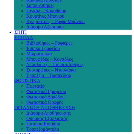
Σαπουνοθήκες
Πιγκάλ – Καλαθάκια
Κουρτίνες Μπάνιου
Κρεμάστρες – Ράφια Μπάνιου
Διάφορα Αξεσουάρ
ΣΠΙΤΙ
ΕΠΙΠΛΑ
Βιβλιοθήκες – Ραφιέρες
Έπιπλα Γραφείου
Μικροέπιπλα
Μπουφέδες – Κονσόλες
Ντουλάπες – Παπουτσοθήκες
Συρταριέρες – Ντουλάπια
Τραπέζια – Τραπεζάκια
ΦΩΤΙΣΤΙΚΑ
Πορτατίφ
Φωτιστικά Γραφείου
Φωτιστικά Δαπέδου
Φωτιστικά Οροφής
ΟΡΓΑΝΩΣΗ ΑΠΟΘΗΚΕΥΣΗ
Διάφορα Αποθήκευσης
Οικιακός Εξοπλισμός
Πατάκια Εισόδου
Τραπεζομάντηλα