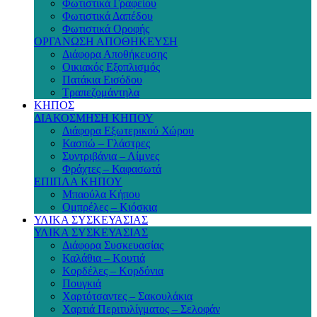
Φωτιστικά Γραφείου
Φωτιστικά Δαπέδου
Φωτιστικά Οροφής
ΟΡΓΑΝΩΣΗ ΑΠΟΘΗΚΕΥΣΗ
Διάφορα Αποθήκευσης
Οικιακός Εξοπλισμός
Πατάκια Εισόδου
Τραπεζομάντηλα
ΚΗΠΟΣ
ΔΙΑΚΟΣΜΗΣΗ ΚΗΠΟΥ
Διάφορα Εξωτερικού Χώρου
Κασπώ – Γλάστρες
Συντριβάνια – Λίμνες
Φράχτες – Καφασωτά
ΕΠΙΠΛΑ ΚΗΠΟΥ
Μπαούλα Κήπου
Ομπρέλες – Κιόσκια
ΥΛΙΚΑ ΣΥΣΚΕΥΑΣΙΑΣ
ΥΛΙΚΑ ΣΥΣΚΕΥΑΣΙΑΣ
Διάφορα Συσκευασίας
Καλάθια – Κουτιά
Κορδέλες – Κορδόνια
Πουγκιά
Χαρτότσαντες – Σακουλάκια
Χαρτιά Περιτυλίγματος – Σελοφάν