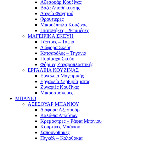
Αξεσουάρ Κουζίνας
Βάζα Αποθήκευσης
Δοχεία Φαγητού
Φρουτιέρες
Μικροέπιπλα Κουζίνας
Πιατοθήκες – Ψωμιέρες
ΜΑΓΕΙΡΙΚΑ ΣΚΕΥΗ
Γάστρες – Ταψιά
Διάφορα Σκεύη
Κατσαρόλες – Τηγάνια
Πυρίμαχα Σκεύη
Φόρμες Ζαχαροπλαστικής
ΕΡΓΑΛΕΙΑ ΚΟΥΖΙΝΑΣ
Εργαλεία Μαγειρικής
Εργαλεία Σερβιρίσματος
Ζυγαριές Κουζίνας
Μικροσυσκευές
ΜΠΑΝΙΟ
ΑΞΕΣΟΥΑΡ ΜΠΑΝΙΟΥ
Διάφορα Αξεσουάρ
Καλάθια Απλύτων
Κρεμάστρες – Ράφια Μπάνιου
Κουρτίνες Μπάνιου
Σαπουνοθήκες
Πιγκάλ – Καλαθάκια