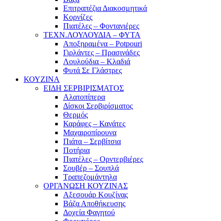
Επιτραπέζια Διακοσμητικά
Κορνίζες
Πιατέλες – Φοντανιέρες
ΤΕΧΝ.ΛΟΥΛΟΥΔΙΑ – ΦΥΤΑ
Αποξηραμένα – Potpouri
Γιρλάντες – Πρασινάδες
Λουλούδια – Κλαδιά
Φυτά Σε Γλάστρες
ΚΟΥΖΙΝΑ
ΕΙΔΗ ΣΕΡΒΙΡΙΣΜΑΤΟΣ
Αλατοπίπερα
Δίσκοι Σερβιρίσματος
Θερμός
Καράφες – Κανάτες
Μαχαιροπίρουνα
Πιάτα – Σερβίτσια
Ποτήρια
Πιατέλες – Ορντερβιέρες
Σουβέρ – Σουπλά
Τραπεζομάντηλα
ΟΡΓΑΝΩΣΗ ΚΟΥΖΙΝΑΣ
Αξεσουάρ Κουζίνας
Βάζα Αποθήκευσης
Δοχεία Φαγητού