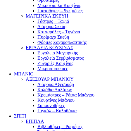
Φρουτιέρες
Μικροέπιπλα Κουζίνας
Πιατοθήκες – Ψωμιέρες
ΜΑΓΕΙΡΙΚΑ ΣΚΕΥΗ
Γάστρες – Ταψιά
Διάφορα Σκεύη
Κατσαρόλες – Τηγάνια
Πυρίμαχα Σκεύη
Φόρμες Ζαχαροπλαστικής
ΕΡΓΑΛΕΙΑ ΚΟΥΖΙΝΑΣ
Εργαλεία Μαγειρικής
Εργαλεία Σερβιρίσματος
Ζυγαριές Κουζίνας
Μικροσυσκευές
ΜΠΑΝΙΟ
ΑΞΕΣΟΥΑΡ ΜΠΑΝΙΟΥ
Διάφορα Αξεσουάρ
Καλάθια Απλύτων
Κρεμάστρες – Ράφια Μπάνιου
Κουρτίνες Μπάνιου
Σαπουνοθήκες
Πιγκάλ – Καλαθάκια
ΣΠΙΤΙ
ΕΠΙΠΛΑ
Βιβλιοθήκες – Ραφιέρες