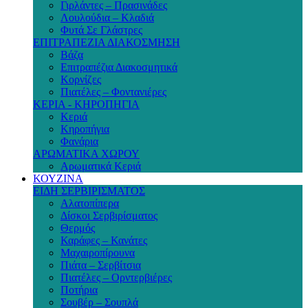
Γιρλάντες – Πρασινάδες
Λουλούδια – Κλαδιά
Φυτά Σε Γλάστρες
ΕΠΙΤΡΑΠΕΖΙΑ ΔΙΑΚΟΣΜΗΣΗ
Βάζα
Επιτραπέζια Διακοσμητικά
Κορνίζες
Πιατέλες – Φοντανιέρες
ΚΕΡΙΑ - ΚΗΡΟΠΗΓΙΑ
Κεριά
Κηροπήγια
Φανάρια
ΑΡΩΜΑΤΙΚΑ ΧΩΡΟΥ
Αρωματικά Κεριά
ΚΟΥΖΙΝΑ
ΕΙΔΗ ΣΕΡΒΙΡΙΣΜΑΤΟΣ
Αλατοπίπερα
Δίσκοι Σερβιρίσματος
Θερμός
Καράφες – Κανάτες
Μαχαιροπίρουνα
Πιάτα – Σερβίτσια
Πιατέλες – Ορντερβιέρες
Ποτήρια
Σουβέρ – Σουπλά