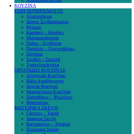
Αρωματικά Κεριά
ΚΟΥΖΙΝΑ
ΕΙΔΗ ΣΕΡΒΙΡΙΣΜΑΤΟΣ
Αλατοπίπερα
Δίσκοι Σερβιρίσματος
Θερμός
Καράφες – Κανάτες
Μαχαιροπίρουνα
Πιάτα – Σερβίτσια
Πιατέλες – Ορντερβιέρες
Ποτήρια
Σουβέρ – Σουπλά
Τραπεζομάντηλα
ΟΡΓΑΝΩΣΗ ΚΟΥΖΙΝΑΣ
Αξεσουάρ Κουζίνας
Βάζα Αποθήκευσης
Δοχεία Φαγητού
Μικροέπιπλα Κουζίνας
Πιατοθήκες – Ψωμιέρες
Φρουτιέρες
ΜΑΓΕΙΡΙΚΑ ΣΚΕΥΗ
Γάστρες – Ταψιά
Διάφορα Σκεύη
Κατσαρόλες – Τηγάνια
Πυρίμαχα Σκεύη