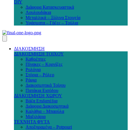
DIY
Διάφορα Κατασκευαστικά
Λουλουδάκια
Μεταλλικά – Ξύλινα Στοιχεία
Υφάσματα – Γάζες – Τούλια
ΔΙΑΚΟΣΜΗΣΗ
ΔΙΑΚΟΣΜΗΣΗ ΤΟΙΧΟΥ
Καθρέπτες
Πίνακες – Κορνίζες
Ρολόγια
Στόρια – Ρόλερ
Ράφια
Διακοσμητικά Τοίχου
Πατάκια Εισόδου
ΔΙΑΚΟΣΜΗΣΗ ΧΩΡΟΥ
Βάζα Επιδαπέδια
Διάφορα Διακοσμητικά
Καλάθια – Μπαούλα
Μαξιλάρια
ΤΕΧΝΗΤΑ ΦΥΤΑ
Αποξηραμένα – Potpouri