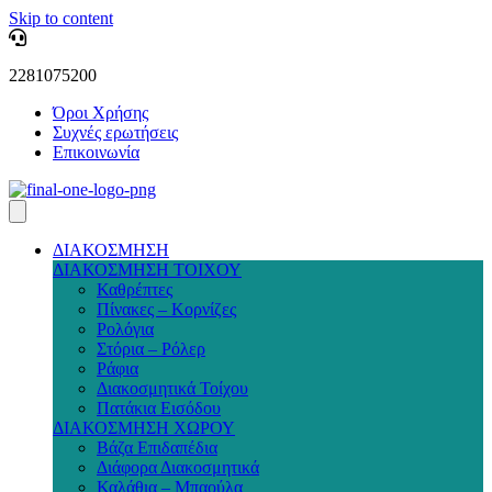
Skip to content
2281075200
Όροι Χρήσης
Συχνές ερωτήσεις
Επικοινωνία
ΔΙΑΚΟΣΜΗΣΗ
ΔΙΑΚΟΣΜΗΣΗ ΤΟΙΧΟΥ
Καθρέπτες
Πίνακες – Κορνίζες
Ρολόγια
Στόρια – Ρόλερ
Ράφια
Διακοσμητικά Τοίχου
Πατάκια Εισόδου
ΔΙΑΚΟΣΜΗΣΗ ΧΩΡΟΥ
Βάζα Επιδαπέδια
Διάφορα Διακοσμητικά
Καλάθια – Μπαούλα