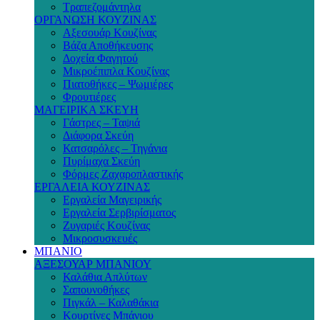
Τραπεζομάντηλα
ΟΡΓΑΝΩΣΗ ΚΟΥΖΙΝΑΣ
Αξεσουάρ Κουζίνας
Βάζα Αποθήκευσης
Δοχεία Φαγητού
Μικροέπιπλα Κουζίνας
Πιατοθήκες – Ψωμιέρες
Φρουτιέρες
ΜΑΓΕΙΡΙΚΑ ΣΚΕΥΗ
Γάστρες – Ταψιά
Διάφορα Σκεύη
Κατσαρόλες – Τηγάνια
Πυρίμαχα Σκεύη
Φόρμες Ζαχαροπλαστικής
ΕΡΓΑΛΕΙΑ ΚΟΥΖΙΝΑΣ
Εργαλεία Μαγειρικής
Εργαλεία Σερβιρίσματος
Ζυγαριές Κουζίνας
Μικροσυσκευές
ΜΠΑΝΙΟ
ΑΞΕΣΟΥΑΡ ΜΠΑΝΙΟΥ
Καλάθια Απλύτων
Σαπουνοθήκες
Πιγκάλ – Καλαθάκια
Κουρτίνες Μπάνιου