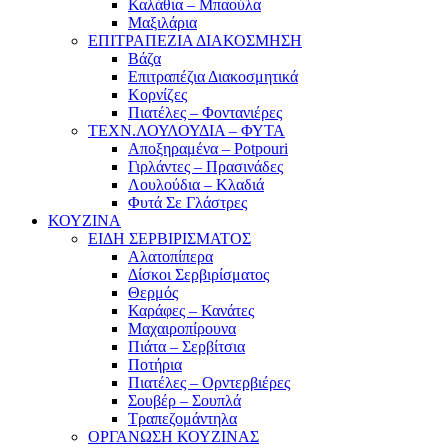
Καλάθια – Μπαούλα
Μαξιλάρια
ΕΠΙΤΡΑΠΕΖΙΑ ΔΙΑΚΟΣΜΗΣΗ
Βάζα
Επιτραπέζια Διακοσμητικά
Κορνίζες
Πιατέλες – Φοντανιέρες
ΤΕΧΝ.ΛΟΥΛΟΥΔΙΑ – ΦΥΤΑ
Αποξηραμένα – Potpouri
Γιρλάντες – Πρασινάδες
Λουλούδια – Κλαδιά
Φυτά Σε Γλάστρες
ΚΟΥΖΙΝΑ
ΕΙΔΗ ΣΕΡΒΙΡΙΣΜΑΤΟΣ
Αλατοπίπερα
Δίσκοι Σερβιρίσματος
Θερμός
Καράφες – Κανάτες
Μαχαιροπίρουνα
Πιάτα – Σερβίτσια
Ποτήρια
Πιατέλες – Ορντερβιέρες
Σουβέρ – Σουπλά
Τραπεζομάντηλα
ΟΡΓΑΝΩΣΗ ΚΟΥΖΙΝΑΣ