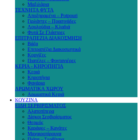
Μαξιλάρια
ΤΕΧΝΗΤΑ ΦΥΤΑ
Αποξηραμένα – Potpouri
Γιρλάντες – Πρασινάδες
Λουλούδια – Κλαδιά
Φυτά Σε Γλάστρες
ΕΠΙΤΡΑΠΕΖΙΑ ΔΙΑΚΟΣΜΗΣΗ
Βάζα
Επιτραπέζια Διακοσμητικά
Κορνίζες
Πιατέλες – Φοντανιέρες
ΚΕΡΙΑ - ΚΗΡΟΠΗΓΙΑ
Κεριά
Κηροπήγια
Φανάρια
ΑΡΩΜΑΤΙΚΑ ΧΩΡΟΥ
Αρωματικά Κεριά
ΚΟΥΖΙΝΑ
ΕΙΔΗ ΣΕΡΒΙΡΙΣΜΑΤΟΣ
Αλατοπίπερα
Δίσκοι Σερβιρίσματος
Θερμός
Καράφες – Κανάτες
Μαχαιροπίρουνα
Πιάτα – Σερβίτσια