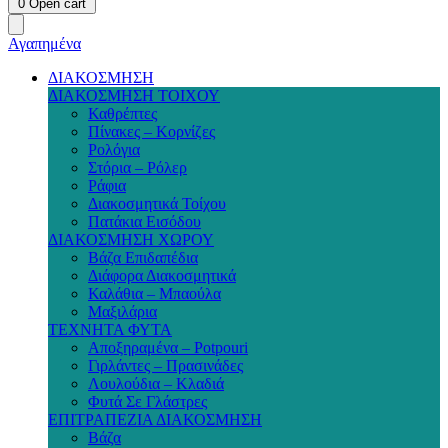
0
Open cart
Αγαπημένα
ΔΙΑΚΟΣΜΗΣΗ
ΔΙΑΚΟΣΜΗΣΗ ΤΟΙΧΟΥ
Καθρέπτες
Πίνακες – Κορνίζες
Ρολόγια
Στόρια – Ρόλερ
Ράφια
Διακοσμητικά Τοίχου
Πατάκια Εισόδου
ΔΙΑΚΟΣΜΗΣΗ ΧΩΡΟΥ
Βάζα Επιδαπέδια
Διάφορα Διακοσμητικά
Καλάθια – Μπαούλα
Μαξιλάρια
ΤΕΧΝΗΤΑ ΦΥΤΑ
Αποξηραμένα – Potpouri
Γιρλάντες – Πρασινάδες
Λουλούδια – Κλαδιά
Φυτά Σε Γλάστρες
ΕΠΙΤΡΑΠΕΖΙΑ ΔΙΑΚΟΣΜΗΣΗ
Βάζα