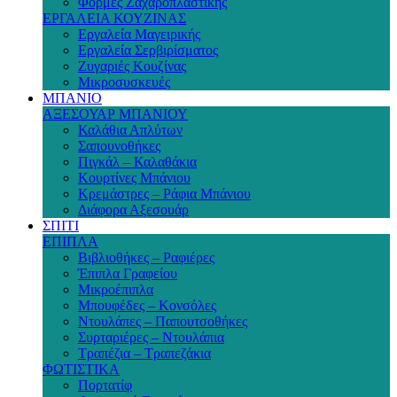
Φόρμες Ζαχαροπλαστικής
ΕΡΓΑΛΕΙΑ ΚΟΥΖΙΝΑΣ
Εργαλεία Μαγειρικής
Εργαλεία Σερβιρίσματος
Ζυγαριές Κουζίνας
Μικροσυσκευές
ΜΠΑΝΙΟ
ΑΞΕΣΟΥΑΡ ΜΠΑΝΙΟΥ
Καλάθια Απλύτων
Σαπουνοθήκες
Πιγκάλ – Καλαθάκια
Κουρτίνες Μπάνιου
Κρεμάστρες – Ράφια Μπάνιου
Διάφορα Αξεσουάρ
ΣΠΙΤΙ
ΕΠΙΠΛΑ
Βιβλιοθήκες – Ραφιέρες
Έπιπλα Γραφείου
Μικροέπιπλα
Μπουφέδες – Κονσόλες
Ντουλάπες – Παπουτσοθήκες
Συρταριέρες – Ντουλάπια
Τραπέζια – Τραπεζάκια
ΦΩΤΙΣΤΙΚΑ
Πορτατίφ