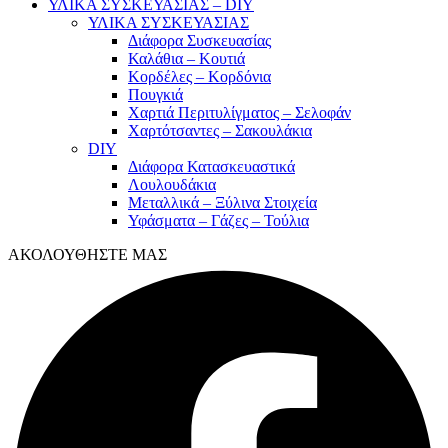
ΥΛΙΚΑ ΣΥΣΚΕΥΑΣΙΑΣ – DIY
ΥΛΙΚΑ ΣΥΣΚΕΥΑΣΙΑΣ
Διάφορα Συσκευασίας
Καλάθια – Κουτιά
Κορδέλες – Κορδόνια
Πουγκιά
Χαρτιά Περιτυλίγματος – Σελοφάν
Χαρτότσαντες – Σακουλάκια
DIY
Διάφορα Κατασκευαστικά
Λουλουδάκια
Μεταλλικά – Ξύλινα Στοιχεία
Υφάσματα – Γάζες – Τούλια
ΑΚΟΛΟΥΘΗΣΤΕ ΜΑΣ