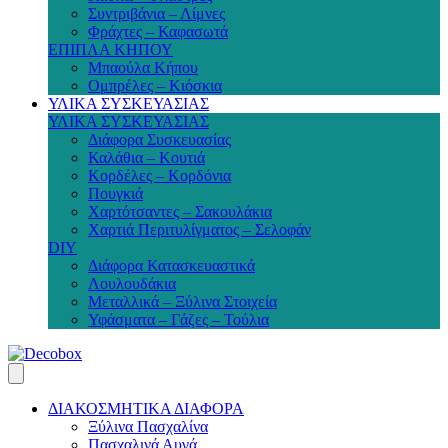
Συντριβάνια – Λίμνες
Φράχτες – Καφασωτά
ΕΠΙΠΛΑ ΚΗΠΟΥ
Μπαούλα Κήπου
Ομπρέλες – Κιόσκια
ΥΛΙΚΑ ΣΥΣΚΕΥΑΣΙΑΣ
ΥΛΙΚΑ ΣΥΣΚΕΥΑΣΙΑΣ
Διάφορα Συσκευασίας
Καλάθια – Κουτιά
Κορδέλες – Κορδόνια
Πουγκιά
Χαρτότσαντες – Σακουλάκια
Χαρτιά Περιτυλίγματος – Σελοφάν
DIY
Διάφορα Κατασκευαστικά
Λουλουδάκια
Μεταλλικά – Ξύλινα Στοιχεία
Υφάσματα – Γάζες – Τούλια
ΔΙΑΚΟΣΜΗΤΙΚΑ ΔΙΑΦΟΡΑ
Ξύλινα Πασχαλίνα
Πασχαλινά Αυγά