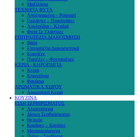
Μαξιλάρια
ΤΕΧΝΗΤΑ ΦΥΤΑ
Αποξηραμένα – Potpouri
Γιρλάντες – Πρασινάδες
Λουλούδια – Κλαδιά
Φυτά Σε Γλάστρες
ΕΠΙΤΡΑΠΕΖΙΑ ΔΙΑΚΟΣΜΗΣΗ
Βάζα
Επιτραπέζια Διακοσμητικά
Κορνίζες
Πιατέλες – Φοντανιέρες
ΚΕΡΙΑ - ΚΗΡΟΠΗΓΙΑ
Κεριά
Κηροπήγια
Φανάρια
ΑΡΩΜΑΤΙΚΑ ΧΩΡΟΥ
Αρωματικά Κεριά
ΚΟΥΖΙΝΑ
ΕΙΔΗ ΣΕΡΒΙΡΙΣΜΑΤΟΣ
Αλατοπίπερα
Δίσκοι Σερβιρίσματος
Θερμός
Καράφες – Κανάτες
Μαχαιροπίρουνα
Πιάτα – Σερβίτσια