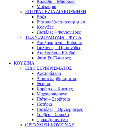
Καλάθια – Μπαούλα
Μαξιλάρια
ΕΠΙΤΡΑΠΕΖΙΑ ΔΙΑΚΟΣΜΗΣΗ
Βάζα
Επιτραπέζια Διακοσμητικά
Κορνίζες
Πιατέλες – Φοντανιέρες
ΤΕΧΝ.ΛΟΥΛΟΥΔΙΑ – ΦΥΤΑ
Αποξηραμένα – Potpouri
Γιρλάντες – Πρασινάδες
Λουλούδια – Κλαδιά
Φυτά Σε Γλάστρες
ΚΟΥΖΙΝΑ
ΕΙΔΗ ΣΕΡΒΙΡΙΣΜΑΤΟΣ
Αλατοπίπερα
Δίσκοι Σερβιρίσματος
Θερμός
Καράφες – Κανάτες
Μαχαιροπίρουνα
Πιάτα – Σερβίτσια
Ποτήρια
Πιατέλες – Ορντερβιέρες
Σουβέρ – Σουπλά
Τραπεζομάντηλα
ΟΡΓΑΝΩΣΗ ΚΟΥΖΙΝΑΣ