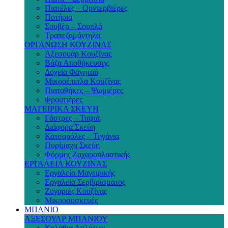
Πιατέλες – Ορντερβιέρες
Ποτήρια
Σουβέρ – Σουπλά
Τραπεζομάντηλα
ΟΡΓΑΝΩΣΗ ΚΟΥΖΙΝΑΣ
Αξεσουάρ Κουζίνας
Βάζα Αποθήκευσης
Δοχεία Φαγητού
Μικροέπιπλα Κουζίνας
Πιατοθήκες – Ψωμιέρες
Φρουτιέρες
ΜΑΓΕΙΡΙΚΑ ΣΚΕΥΗ
Γάστρες – Ταψιά
Διάφορα Σκεύη
Κατσαρόλες – Τηγάνια
Πυρίμαχα Σκεύη
Φόρμες Ζαχαροπλαστικής
ΕΡΓΑΛΕΙΑ ΚΟΥΖΙΝΑΣ
Εργαλεία Μαγειρικής
Εργαλεία Σερβιρίσματος
Ζυγαριές Κουζίνας
Μικροσυσκευές
ΜΠΑΝΙΟ
ΑΞΕΣΟΥΑΡ ΜΠΑΝΙΟΥ
Καλάθια Απλύτων