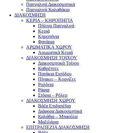
Πασχαλινά Διακοσμητικά
Πασχαλινά Καλαθάκια
ΔΙΑΚΟΣΜΗΣΗ
ΚΕΡΙΑ – ΚΗΡΟΠΗΓΙΑ
Πήλινα Πασχαλινά
Κεριά
Κηροπήγια
Φανάρια
ΑΡΩΜΑΤΙΚΑ ΧΩΡΟΥ
Αρωματικά Κεριά
ΔΙΑΚΟΣΜΗΣΗ ΤΟΙΧΟΥ
Διακοσμητικά Τοίχου
Καθρέπτες
Πατάκια Εισόδου
Πίνακες – Κορνίζες
Ρολόγια
Ράφια
Στόρια – Ρόλερ
ΔΙΑΚΟΣΜΗΣΗ ΧΩΡΟΥ
Βάζα Επιδαπέδια
Διάφορα Διακοσμητικά
Καλάθια – Μπαούλα
Μαξιλάρια
ΕΠΙΤΡΑΠΕΖΙΑ ΔΙΑΚΟΣΜΗΣΗ
Βάζα