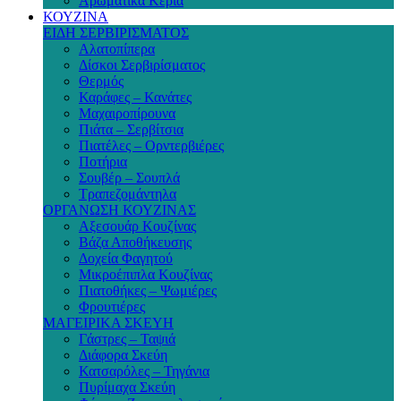
Αρωματικά Κεριά
ΚΟΥΖΙΝΑ
ΕΙΔΗ ΣΕΡΒΙΡΙΣΜΑΤΟΣ
Αλατοπίπερα
Δίσκοι Σερβιρίσματος
Θερμός
Καράφες – Κανάτες
Μαχαιροπίρουνα
Πιάτα – Σερβίτσια
Πιατέλες – Ορντερβιέρες
Ποτήρια
Σουβέρ – Σουπλά
Τραπεζομάντηλα
ΟΡΓΑΝΩΣΗ ΚΟΥΖΙΝΑΣ
Αξεσουάρ Κουζίνας
Βάζα Αποθήκευσης
Δοχεία Φαγητού
Μικροέπιπλα Κουζίνας
Πιατοθήκες – Ψωμιέρες
Φρουτιέρες
ΜΑΓΕΙΡΙΚΑ ΣΚΕΥΗ
Γάστρες – Ταψιά
Διάφορα Σκεύη
Κατσαρόλες – Τηγάνια
Πυρίμαχα Σκεύη