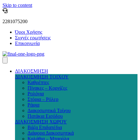
Skip to content
2281075200
Όροι Χρήσης
Συχνές ερωτήσεις
Επικοινωνία
ΔΙΑΚΟΣΜΗΣΗ
ΔΙΑΚΟΣΜΗΣΗ ΤΟΙΧΟΥ
Καθρέπτες
Πίνακες – Κορνίζες
Ρολόγια
Στόρια – Ρόλερ
Ράφια
Διακοσμητικά Τοίχου
Πατάκια Εισόδου
ΔΙΑΚΟΣΜΗΣΗ ΧΩΡΟΥ
Βάζα Επιδαπέδια
Διάφορα Διακοσμητικά
Καλάθια – Μπαούλα