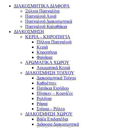
ΔΙΑΚΟΣΜΗΤΙΚΑ ΔΙΑΦΟΡΑ
Ξύλινα Πασχαλίνα
Πασχαλινά Αυγά
Πασχαλινά Διακοσμητικά
Πασχαλινά Καλαθάκια
ΔΙΑΚΟΣΜΗΣΗ
ΚΕΡΙΑ – ΚΗΡΟΠΗΓΙΑ
Πήλινα Πασχαλινά
Κεριά
Κηροπήγια
Φανάρια
ΑΡΩΜΑΤΙΚΑ ΧΩΡΟΥ
Αρωματικά Κεριά
ΔΙΑΚΟΣΜΗΣΗ ΤΟΙΧΟΥ
Διακοσμητικά Τοίχου
Καθρέπτες
Πατάκια Εισόδου
Πίνακες – Κορνίζες
Ρολόγια
Ράφια
Στόρια – Ρόλερ
ΔΙΑΚΟΣΜΗΣΗ ΧΩΡΟΥ
Βάζα Επιδαπέδια
Διάφορα Διακοσμητικά