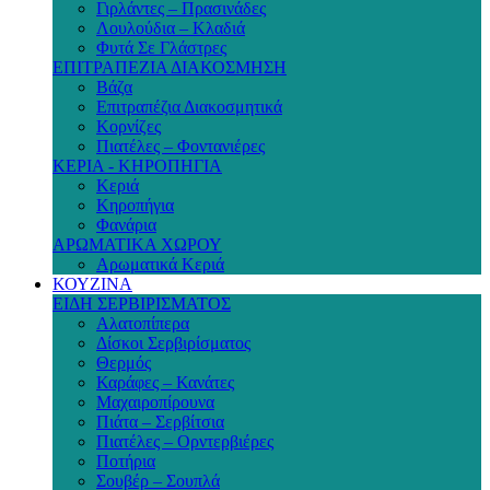
Γιρλάντες – Πρασινάδες
Λουλούδια – Κλαδιά
Φυτά Σε Γλάστρες
ΕΠΙΤΡΑΠΕΖΙΑ ΔΙΑΚΟΣΜΗΣΗ
Βάζα
Επιτραπέζια Διακοσμητικά
Κορνίζες
Πιατέλες – Φοντανιέρες
ΚΕΡΙΑ - ΚΗΡΟΠΗΓΙΑ
Κεριά
Κηροπήγια
Φανάρια
ΑΡΩΜΑΤΙΚΑ ΧΩΡΟΥ
Αρωματικά Κεριά
ΚΟΥΖΙΝΑ
ΕΙΔΗ ΣΕΡΒΙΡΙΣΜΑΤΟΣ
Αλατοπίπερα
Δίσκοι Σερβιρίσματος
Θερμός
Καράφες – Κανάτες
Μαχαιροπίρουνα
Πιάτα – Σερβίτσια
Πιατέλες – Ορντερβιέρες
Ποτήρια
Σουβέρ – Σουπλά