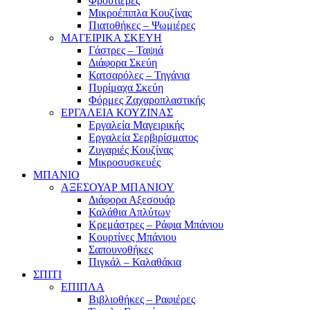
Φρουτιέρες
Μικροέπιπλα Κουζίνας
Πιατοθήκες – Ψωμιέρες
ΜΑΓΕΙΡΙΚΑ ΣΚΕΥΗ
Γάστρες – Ταψιά
Διάφορα Σκεύη
Κατσαρόλες – Τηγάνια
Πυρίμαχα Σκεύη
Φόρμες Ζαχαροπλαστικής
ΕΡΓΑΛΕΙΑ ΚΟΥΖΙΝΑΣ
Εργαλεία Μαγειρικής
Εργαλεία Σερβιρίσματος
Ζυγαριές Κουζίνας
Μικροσυσκευές
ΜΠΑΝΙΟ
ΑΞΕΣΟΥΑΡ ΜΠΑΝΙΟΥ
Διάφορα Αξεσουάρ
Καλάθια Απλύτων
Κρεμάστρες – Ράφια Μπάνιου
Κουρτίνες Μπάνιου
Σαπουνοθήκες
Πιγκάλ – Καλαθάκια
ΣΠΙΤΙ
ΕΠΙΠΛΑ
Βιβλιοθήκες – Ραφιέρες