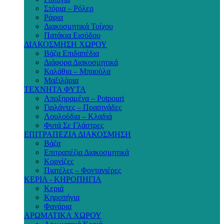
Στόρια – Ρόλερ
Ράφια
Διακοσμητικά Τοίχου
Πατάκια Εισόδου
ΔΙΑΚΟΣΜΗΣΗ ΧΩΡΟΥ
Βάζα Επιδαπέδια
Διάφορα Διακοσμητικά
Καλάθια – Μπαούλα
Μαξιλάρια
ΤΕΧΝΗΤΑ ΦΥΤΑ
Αποξηραμένα – Potpouri
Γιρλάντες – Πρασινάδες
Λουλούδια – Κλαδιά
Φυτά Σε Γλάστρες
ΕΠΙΤΡΑΠΕΖΙΑ ΔΙΑΚΟΣΜΗΣΗ
Βάζα
Επιτραπέζια Διακοσμητικά
Κορνίζες
Πιατέλες – Φοντανιέρες
ΚΕΡΙΑ - ΚΗΡΟΠΗΓΙΑ
Κεριά
Κηροπήγια
Φανάρια
ΑΡΩΜΑΤΙΚΑ ΧΩΡΟΥ