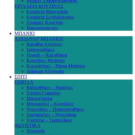
Φόρμες Ζαχαροπλαστικής
ΕΡΓΑΛΕΙΑ ΚΟΥΖΙΝΑΣ
Εργαλεία Μαγειρικής
Εργαλεία Σερβιρίσματος
Ζυγαριές Κουζίνας
Μικροσυσκευές
ΜΠΑΝΙΟ
ΑΞΕΣΟΥΑΡ ΜΠΑΝΙΟΥ
Καλάθια Απλύτων
Σαπουνοθήκες
Πιγκάλ – Καλαθάκια
Κουρτίνες Μπάνιου
Κρεμάστρες – Ράφια Μπάνιου
Διάφορα Αξεσουάρ
ΣΠΙΤΙ
ΕΠΙΠΛΑ
Βιβλιοθήκες – Ραφιέρες
Έπιπλα Γραφείου
Μικροέπιπλα
Μπουφέδες – Κονσόλες
Ντουλάπες – Παπουτσοθήκες
Συρταριέρες – Ντουλάπια
Τραπέζια – Τραπεζάκια
ΦΩΤΙΣΤΙΚΑ
Πορτατίφ