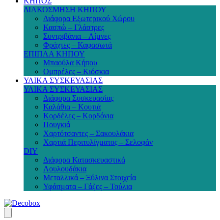
ΚΗΠΟΣ
ΔΙΑΚΟΣΜΗΣΗ ΚΗΠΟΥ
Διάφορα Εξωτερικού Χώρου
Κασπώ – Γλάστρες
Συντριβάνια – Λίμνες
Φράχτες – Καφασωτά
ΕΠΙΠΛΑ ΚΗΠΟΥ
Μπαούλα Κήπου
Ομπρέλες – Κιόσκια
ΥΛΙΚΑ ΣΥΣΚΕΥΑΣΙΑΣ
ΥΛΙΚΑ ΣΥΣΚΕΥΑΣΙΑΣ
Διάφορα Συσκευασίας
Καλάθια – Κουτιά
Κορδέλες – Κορδόνια
Πουγκιά
Χαρτότσαντες – Σακουλάκια
Χαρτιά Περιτυλίγματος – Σελοφάν
DIY
Διάφορα Κατασκευαστικά
Λουλουδάκια
Μεταλλικά – Ξύλινα Στοιχεία
Υφάσματα – Γάζες – Τούλια