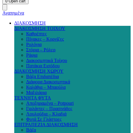
0
Open cart
Αγαπημένα
ΔΙΑΚΟΣΜΗΣΗ
ΔΙΑΚΟΣΜΗΣΗ ΤΟΙΧΟΥ
Καθρέπτες
Πίνακες – Κορνίζες
Ρολόγια
Στόρια – Ρόλερ
Ράφια
Διακοσμητικά Τοίχου
Πατάκια Εισόδου
ΔΙΑΚΟΣΜΗΣΗ ΧΩΡΟΥ
Βάζα Επιδαπέδια
Διάφορα Διακοσμητικά
Καλάθια – Μπαούλα
Μαξιλάρια
ΤΕΧΝΗΤΑ ΦΥΤΑ
Αποξηραμένα – Potpouri
Γιρλάντες – Πρασινάδες
Λουλούδια – Κλαδιά
Φυτά Σε Γλάστρες
ΕΠΙΤΡΑΠΕΖΙΑ ΔΙΑΚΟΣΜΗΣΗ
Βάζα