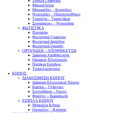
Έπιπλα Γραφείου
Μικροέπιπλα
Μπουφέδες – Κονσόλες
Ντουλάπες – Παπουτσοθήκες
Τραπέζια – Τραπεζάκια
Συρταριέρες – Ντουλάπια
ΦΩΤΙΣΤΙΚΑ
Πορτατίφ
Φωτιστικά Γραφείου
Φωτιστικά Δαπέδου
Φωτιστικά Οροφής
ΟΡΓΑΝΩΣΗ – ΑΠΟΘΗΚΕΥΣΗ
Διάφορα Αποθήκευσης
Οικιακός Εξοπλισμός
Πατάκια Εισόδου
Τραπεζομάντηλα
ΚΗΠΟΣ
ΔΙΑΚΟΣΜΗΣΗ ΚΗΠΟΥ
Διάφορα Εξωτερικού Χώρου
Κασπώ – Γλάστρες
Συντριβάνια – Λίμνες
Φράχτες – Καφασωτά
ΕΠΙΠΛΑ ΚΗΠΟΥ
Μπαούλα Κήπου
Ομπρέλες – Κιόσκια