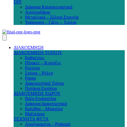
DIY
Διάφορα Κατασκευαστικά
Λουλουδάκια
Μεταλλικά – Ξύλινα Στοιχεία
Υφάσματα – Γάζες – Τούλια
ΔΙΑΚΟΣΜΗΣΗ
ΔΙΑΚΟΣΜΗΣΗ ΤΟΙΧΟΥ
Καθρέπτες
Πίνακες – Κορνίζες
Ρολόγια
Στόρια – Ρόλερ
Ράφια
Διακοσμητικά Τοίχου
Πατάκια Εισόδου
ΔΙΑΚΟΣΜΗΣΗ ΧΩΡΟΥ
Βάζα Επιδαπέδια
Διάφορα Διακοσμητικά
Καλάθια – Μπαούλα
Μαξιλάρια
ΤΕΧΝΗΤΑ ΦΥΤΑ
Αποξηραμένα – Potpouri