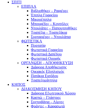
ΣΠΙΤΙ
ΕΠΙΠΛΑ
Βιβλιοθήκες – Ραφιέρες
Έπιπλα Γραφείου
Μικροέπιπλα
Μπουφέδες – Κονσόλες
Ντουλάπες – Παπουτσοθήκες
Τραπέζια – Τραπεζάκια
Συρταριέρες – Ντουλάπια
ΦΩΤΙΣΤΙΚΑ
Πορτατίφ
Φωτιστικά Γραφείου
Φωτιστικά Δαπέδου
Φωτιστικά Οροφής
ΟΡΓΑΝΩΣΗ – ΑΠΟΘΗΚΕΥΣΗ
Διάφορα Αποθήκευσης
Οικιακός Εξοπλισμός
Πατάκια Εισόδου
Τραπεζομάντηλα
ΚΗΠΟΣ
ΔΙΑΚΟΣΜΗΣΗ ΚΗΠΟΥ
Διάφορα Εξωτερικού Χώρου
Κασπώ – Γλάστρες
Συντριβάνια – Λίμνες
Φράχτες – Καφασωτά