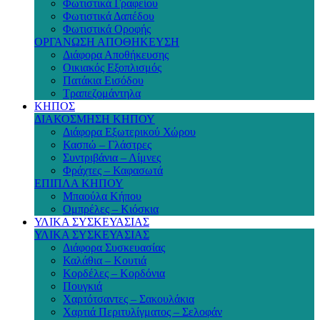
Φωτιστικά Γραφείου
Φωτιστικά Δαπέδου
Φωτιστικά Οροφής
ΟΡΓΑΝΩΣΗ ΑΠΟΘΗΚΕΥΣΗ
Διάφορα Αποθήκευσης
Οικιακός Εξοπλισμός
Πατάκια Εισόδου
Τραπεζομάντηλα
ΚΗΠΟΣ
ΔΙΑΚΟΣΜΗΣΗ ΚΗΠΟΥ
Διάφορα Εξωτερικού Χώρου
Κασπώ – Γλάστρες
Συντριβάνια – Λίμνες
Φράχτες – Καφασωτά
ΕΠΙΠΛΑ ΚΗΠΟΥ
Μπαούλα Κήπου
Ομπρέλες – Κιόσκια
ΥΛΙΚΑ ΣΥΣΚΕΥΑΣΙΑΣ
ΥΛΙΚΑ ΣΥΣΚΕΥΑΣΙΑΣ
Διάφορα Συσκευασίας
Καλάθια – Κουτιά
Κορδέλες – Κορδόνια
Πουγκιά
Χαρτότσαντες – Σακουλάκια
Χαρτιά Περιτυλίγματος – Σελοφάν