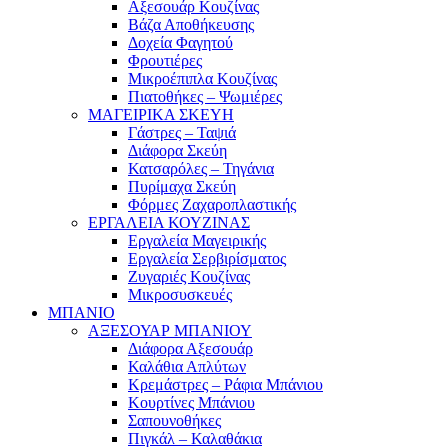
Αξεσουάρ Κουζίνας
Βάζα Αποθήκευσης
Δοχεία Φαγητού
Φρουτιέρες
Μικροέπιπλα Κουζίνας
Πιατοθήκες – Ψωμιέρες
ΜΑΓΕΙΡΙΚΑ ΣΚΕΥΗ
Γάστρες – Ταψιά
Διάφορα Σκεύη
Κατσαρόλες – Τηγάνια
Πυρίμαχα Σκεύη
Φόρμες Ζαχαροπλαστικής
ΕΡΓΑΛΕΙΑ ΚΟΥΖΙΝΑΣ
Εργαλεία Μαγειρικής
Εργαλεία Σερβιρίσματος
Ζυγαριές Κουζίνας
Μικροσυσκευές
ΜΠΑΝΙΟ
ΑΞΕΣΟΥΑΡ ΜΠΑΝΙΟΥ
Διάφορα Αξεσουάρ
Καλάθια Απλύτων
Κρεμάστρες – Ράφια Μπάνιου
Κουρτίνες Μπάνιου
Σαπουνοθήκες
Πιγκάλ – Καλαθάκια