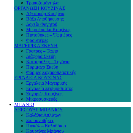
Τραπεζομάντηλα
ΟΡΓΑΝΩΣΗ ΚΟΥΖΙΝΑΣ
Αξεσουάρ Κουζίνας
Βάζα Αποθήκευσης
Δοχεία Φαγητού
Μικροέπιπλα Κουζίνας
Πιατοθήκες – Ψωμιέρες
Φρουτιέρες
ΜΑΓΕΙΡΙΚΑ ΣΚΕΥΗ
Γάστρες – Ταψιά
Διάφορα Σκεύη
Κατσαρόλες – Τηγάνια
Πυρίμαχα Σκεύη
Φόρμες Ζαχαροπλαστικής
ΕΡΓΑΛΕΙΑ ΚΟΥΖΙΝΑΣ
Εργαλεία Μαγειρικής
Εργαλεία Σερβιρίσματος
Ζυγαριές Κουζίνας
Μικροσυσκευές
ΜΠΑΝΙΟ
ΑΞΕΣΟΥΑΡ ΜΠΑΝΙΟΥ
Καλάθια Απλύτων
Σαπουνοθήκες
Πιγκάλ – Καλαθάκια
Κουρτίνες Μπάνιου