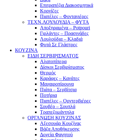
Επιτραπέζια Διακοσμητικά
Κορνίζες
Πιατέλες – Φοντανιέρες
ΤΕΧΝ.ΛΟΥΛΟΥΔΙΑ – ΦΥΤΑ
Αποξηραμένα – Potpouri
Γιρλάντες – Πρασινάδες
Λουλούδια – Κλαδιά
Φυτά Σε Γλάστρες
ΚΟΥΖΙΝΑ
ΕΙΔΗ ΣΕΡΒΙΡΙΣΜΑΤΟΣ
Αλατοπίπερα
Δίσκοι Σερβιρίσματος
Θερμός
Καράφες – Κανάτες
Μαχαιροπίρουνα
Πιάτα – Σερβίτσια
Ποτήρια
Πιατέλες – Ορντερβιέρες
Σουβέρ – Σουπλά
Τραπεζομάντηλα
ΟΡΓΑΝΩΣΗ ΚΟΥΖΙΝΑΣ
Αξεσουάρ Κουζίνας
Βάζα Αποθήκευσης
Δοχεία Φαγητού