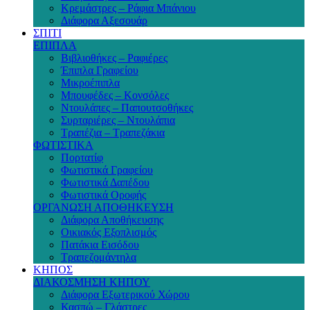
Κρεμάστρες – Ράφια Μπάνιου
Διάφορα Αξεσουάρ
ΣΠΙΤΙ
ΕΠΙΠΛΑ
Βιβλιοθήκες – Ραφιέρες
Έπιπλα Γραφείου
Μικροέπιπλα
Μπουφέδες – Κονσόλες
Ντουλάπες – Παπουτσοθήκες
Συρταριέρες – Ντουλάπια
Τραπέζια – Τραπεζάκια
ΦΩΤΙΣΤΙΚΑ
Πορτατίφ
Φωτιστικά Γραφείου
Φωτιστικά Δαπέδου
Φωτιστικά Οροφής
ΟΡΓΑΝΩΣΗ ΑΠΟΘΗΚΕΥΣΗ
Διάφορα Αποθήκευσης
Οικιακός Εξοπλισμός
Πατάκια Εισόδου
Τραπεζομάντηλα
ΚΗΠΟΣ
ΔΙΑΚΟΣΜΗΣΗ ΚΗΠΟΥ
Διάφορα Εξωτερικού Χώρου
Κασπώ – Γλάστρες