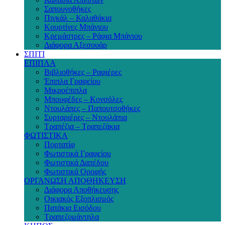
Σαπουνοθήκες
Πιγκάλ – Καλαθάκια
Κουρτίνες Μπάνιου
Κρεμάστρες – Ράφια Μπάνιου
Διάφορα Αξεσουάρ
ΣΠΙΤΙ
ΕΠΙΠΛΑ
Βιβλιοθήκες – Ραφιέρες
Έπιπλα Γραφείου
Μικροέπιπλα
Μπουφέδες – Κονσόλες
Ντουλάπες – Παπουτσοθήκες
Συρταριέρες – Ντουλάπια
Τραπέζια – Τραπεζάκια
ΦΩΤΙΣΤΙΚΑ
Πορτατίφ
Φωτιστικά Γραφείου
Φωτιστικά Δαπέδου
Φωτιστικά Οροφής
ΟΡΓΑΝΩΣΗ ΑΠΟΘΗΚΕΥΣΗ
Διάφορα Αποθήκευσης
Οικιακός Εξοπλισμός
Πατάκια Εισόδου
Τραπεζομάντηλα