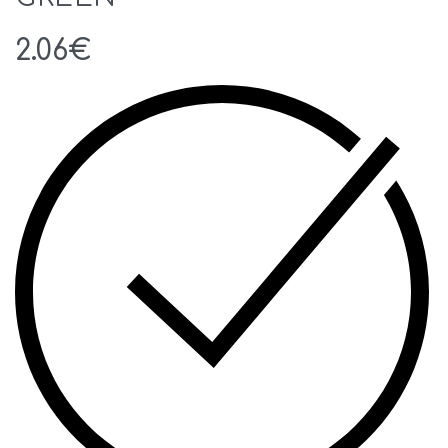
2.06
€