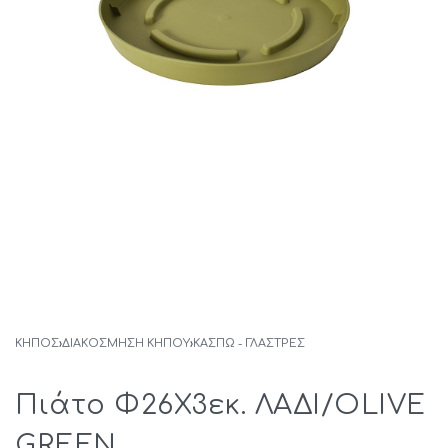
ΚΗΠΟΣ
›
ΔΙΑΚΟΣΜΗΣΗ ΚΗΠΟΥ
›
ΚΑΣΠΏ - ΓΛΆΣΤΡΕΣ
Πιάτο Φ26Χ3εκ. ΛAΔI/OLIVE
GREEN