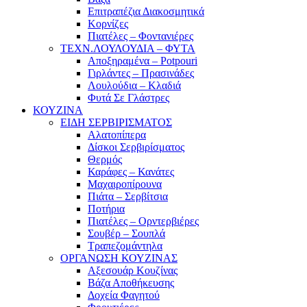
Επιτραπέζια Διακοσμητικά
Κορνίζες
Πιατέλες – Φοντανιέρες
ΤΕΧΝ.ΛΟΥΛΟΥΔΙΑ – ΦΥΤΑ
Αποξηραμένα – Potpouri
Γιρλάντες – Πρασινάδες
Λουλούδια – Κλαδιά
Φυτά Σε Γλάστρες
ΚΟΥΖΙΝΑ
ΕΙΔΗ ΣΕΡΒΙΡΙΣΜΑΤΟΣ
Αλατοπίπερα
Δίσκοι Σερβιρίσματος
Θερμός
Καράφες – Κανάτες
Μαχαιροπίρουνα
Πιάτα – Σερβίτσια
Ποτήρια
Πιατέλες – Ορντερβιέρες
Σουβέρ – Σουπλά
Τραπεζομάντηλα
ΟΡΓΑΝΩΣΗ ΚΟΥΖΙΝΑΣ
Αξεσουάρ Κουζίνας
Βάζα Αποθήκευσης
Δοχεία Φαγητού