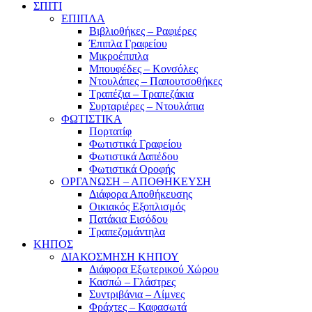
ΣΠΙΤΙ
ΕΠΙΠΛΑ
Βιβλιοθήκες – Ραφιέρες
Έπιπλα Γραφείου
Μικροέπιπλα
Μπουφέδες – Κονσόλες
Ντουλάπες – Παπουτσοθήκες
Τραπέζια – Τραπεζάκια
Συρταριέρες – Ντουλάπια
ΦΩΤΙΣΤΙΚΑ
Πορτατίφ
Φωτιστικά Γραφείου
Φωτιστικά Δαπέδου
Φωτιστικά Οροφής
ΟΡΓΑΝΩΣΗ – ΑΠΟΘΗΚΕΥΣΗ
Διάφορα Αποθήκευσης
Οικιακός Εξοπλισμός
Πατάκια Εισόδου
Τραπεζομάντηλα
ΚΗΠΟΣ
ΔΙΑΚΟΣΜΗΣΗ ΚΗΠΟΥ
Διάφορα Εξωτερικού Χώρου
Κασπώ – Γλάστρες
Συντριβάνια – Λίμνες
Φράχτες – Καφασωτά