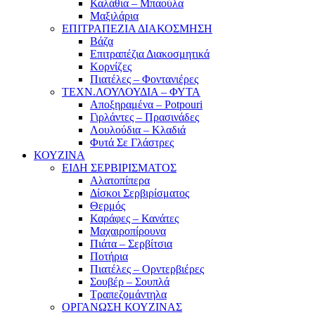
Καλάθια – Μπαούλα
Μαξιλάρια
ΕΠΙΤΡΑΠΕΖΙΑ ΔΙΑΚΟΣΜΗΣΗ
Βάζα
Επιτραπέζια Διακοσμητικά
Κορνίζες
Πιατέλες – Φοντανιέρες
ΤΕΧΝ.ΛΟΥΛΟΥΔΙΑ – ΦΥΤΑ
Αποξηραμένα – Potpouri
Γιρλάντες – Πρασινάδες
Λουλούδια – Κλαδιά
Φυτά Σε Γλάστρες
ΚΟΥΖΙΝΑ
ΕΙΔΗ ΣΕΡΒΙΡΙΣΜΑΤΟΣ
Αλατοπίπερα
Δίσκοι Σερβιρίσματος
Θερμός
Καράφες – Κανάτες
Μαχαιροπίρουνα
Πιάτα – Σερβίτσια
Ποτήρια
Πιατέλες – Ορντερβιέρες
Σουβέρ – Σουπλά
Τραπεζομάντηλα
ΟΡΓΑΝΩΣΗ ΚΟΥΖΙΝΑΣ