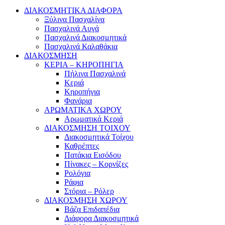
ΔΙΑΚΟΣΜΗΤΙΚΑ ΔΙΑΦΟΡΑ
Ξύλινα Πασχαλίνα
Πασχαλινά Αυγά
Πασχαλινά Διακοσμητικά
Πασχαλινά Καλαθάκια
ΔΙΑΚΟΣΜΗΣΗ
ΚΕΡΙΑ – ΚΗΡΟΠΗΓΙΑ
Πήλινα Πασχαλινά
Κεριά
Κηροπήγια
Φανάρια
ΑΡΩΜΑΤΙΚΑ ΧΩΡΟΥ
Αρωματικά Κεριά
ΔΙΑΚΟΣΜΗΣΗ ΤΟΙΧΟΥ
Διακοσμητικά Τοίχου
Καθρέπτες
Πατάκια Εισόδου
Πίνακες – Κορνίζες
Ρολόγια
Ράφια
Στόρια – Ρόλερ
ΔΙΑΚΟΣΜΗΣΗ ΧΩΡΟΥ
Βάζα Επιδαπέδια
Διάφορα Διακοσμητικά