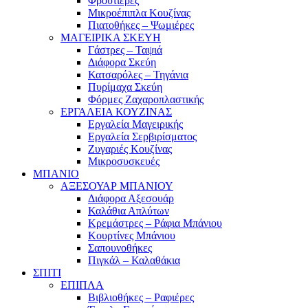
Φρουτιέρες
Μικροέπιπλα Κουζίνας
Πιατοθήκες – Ψωμιέρες
ΜΑΓΕΙΡΙΚΑ ΣΚΕΥΗ
Γάστρες – Ταψιά
Διάφορα Σκεύη
Κατσαρόλες – Τηγάνια
Πυρίμαχα Σκεύη
Φόρμες Ζαχαροπλαστικής
ΕΡΓΑΛΕΙΑ ΚΟΥΖΙΝΑΣ
Εργαλεία Μαγειρικής
Εργαλεία Σερβιρίσματος
Ζυγαριές Κουζίνας
Μικροσυσκευές
ΜΠΑΝΙΟ
ΑΞΕΣΟΥΑΡ ΜΠΑΝΙΟΥ
Διάφορα Αξεσουάρ
Καλάθια Απλύτων
Κρεμάστρες – Ράφια Μπάνιου
Κουρτίνες Μπάνιου
Σαπουνοθήκες
Πιγκάλ – Καλαθάκια
ΣΠΙΤΙ
ΕΠΙΠΛΑ
Βιβλιοθήκες – Ραφιέρες