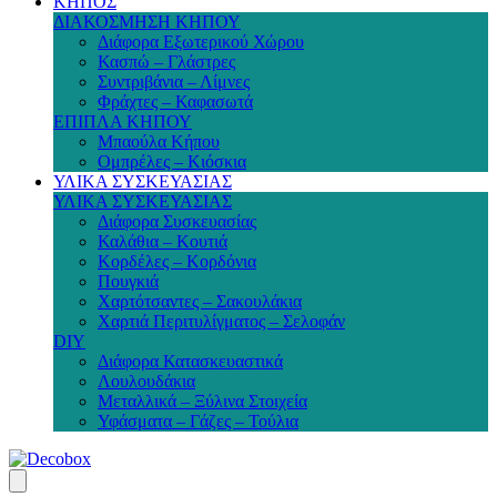
ΚΗΠΟΣ
ΔΙΑΚΟΣΜΗΣΗ ΚΗΠΟΥ
Διάφορα Εξωτερικού Χώρου
Κασπώ – Γλάστρες
Συντριβάνια – Λίμνες
Φράχτες – Καφασωτά
ΕΠΙΠΛΑ ΚΗΠΟΥ
Μπαούλα Κήπου
Ομπρέλες – Κιόσκια
ΥΛΙΚΑ ΣΥΣΚΕΥΑΣΙΑΣ
ΥΛΙΚΑ ΣΥΣΚΕΥΑΣΙΑΣ
Διάφορα Συσκευασίας
Καλάθια – Κουτιά
Κορδέλες – Κορδόνια
Πουγκιά
Χαρτότσαντες – Σακουλάκια
Χαρτιά Περιτυλίγματος – Σελοφάν
DIY
Διάφορα Κατασκευαστικά
Λουλουδάκια
Μεταλλικά – Ξύλινα Στοιχεία
Υφάσματα – Γάζες – Τούλια