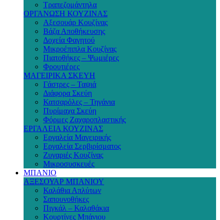
Τραπεζομάντηλα
ΟΡΓΑΝΩΣΗ ΚΟΥΖΙΝΑΣ
Αξεσουάρ Κουζίνας
Βάζα Αποθήκευσης
Δοχεία Φαγητού
Μικροέπιπλα Κουζίνας
Πιατοθήκες – Ψωμιέρες
Φρουτιέρες
ΜΑΓΕΙΡΙΚΑ ΣΚΕΥΗ
Γάστρες – Ταψιά
Διάφορα Σκεύη
Κατσαρόλες – Τηγάνια
Πυρίμαχα Σκεύη
Φόρμες Ζαχαροπλαστικής
ΕΡΓΑΛΕΙΑ ΚΟΥΖΙΝΑΣ
Εργαλεία Μαγειρικής
Εργαλεία Σερβιρίσματος
Ζυγαριές Κουζίνας
Μικροσυσκευές
ΜΠΑΝΙΟ
ΑΞΕΣΟΥΑΡ ΜΠΑΝΙΟΥ
Καλάθια Απλύτων
Σαπουνοθήκες
Πιγκάλ – Καλαθάκια
Κουρτίνες Μπάνιου