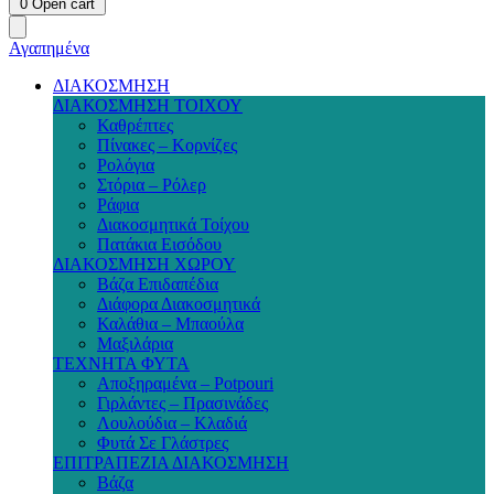
0
Open cart
Αγαπημένα
ΔΙΑΚΟΣΜΗΣΗ
ΔΙΑΚΟΣΜΗΣΗ ΤΟΙΧΟΥ
Καθρέπτες
Πίνακες – Κορνίζες
Ρολόγια
Στόρια – Ρόλερ
Ράφια
Διακοσμητικά Τοίχου
Πατάκια Εισόδου
ΔΙΑΚΟΣΜΗΣΗ ΧΩΡΟΥ
Βάζα Επιδαπέδια
Διάφορα Διακοσμητικά
Καλάθια – Μπαούλα
Μαξιλάρια
ΤΕΧΝΗΤΑ ΦΥΤΑ
Αποξηραμένα – Potpouri
Γιρλάντες – Πρασινάδες
Λουλούδια – Κλαδιά
Φυτά Σε Γλάστρες
ΕΠΙΤΡΑΠΕΖΙΑ ΔΙΑΚΟΣΜΗΣΗ
Βάζα