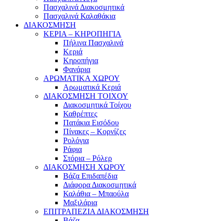
Πασχαλινά Διακοσμητικά
Πασχαλινά Καλαθάκια
ΔΙΑΚΟΣΜΗΣΗ
ΚΕΡΙΑ – ΚΗΡΟΠΗΓΙΑ
Πήλινα Πασχαλινά
Κεριά
Κηροπήγια
Φανάρια
ΑΡΩΜΑΤΙΚΑ ΧΩΡΟΥ
Αρωματικά Κεριά
ΔΙΑΚΟΣΜΗΣΗ ΤΟΙΧΟΥ
Διακοσμητικά Τοίχου
Καθρέπτες
Πατάκια Εισόδου
Πίνακες – Κορνίζες
Ρολόγια
Ράφια
Στόρια – Ρόλερ
ΔΙΑΚΟΣΜΗΣΗ ΧΩΡΟΥ
Βάζα Επιδαπέδια
Διάφορα Διακοσμητικά
Καλάθια – Μπαούλα
Μαξιλάρια
ΕΠΙΤΡΑΠΕΖΙΑ ΔΙΑΚΟΣΜΗΣΗ
Βάζα