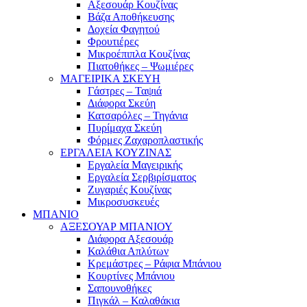
Αξεσουάρ Κουζίνας
Βάζα Αποθήκευσης
Δοχεία Φαγητού
Φρουτιέρες
Μικροέπιπλα Κουζίνας
Πιατοθήκες – Ψωμιέρες
ΜΑΓΕΙΡΙΚΑ ΣΚΕΥΗ
Γάστρες – Ταψιά
Διάφορα Σκεύη
Κατσαρόλες – Τηγάνια
Πυρίμαχα Σκεύη
Φόρμες Ζαχαροπλαστικής
ΕΡΓΑΛΕΙΑ ΚΟΥΖΙΝΑΣ
Εργαλεία Μαγειρικής
Εργαλεία Σερβιρίσματος
Ζυγαριές Κουζίνας
Μικροσυσκευές
ΜΠΑΝΙΟ
ΑΞΕΣΟΥΑΡ ΜΠΑΝΙΟΥ
Διάφορα Αξεσουάρ
Καλάθια Απλύτων
Κρεμάστρες – Ράφια Μπάνιου
Κουρτίνες Μπάνιου
Σαπουνοθήκες
Πιγκάλ – Καλαθάκια