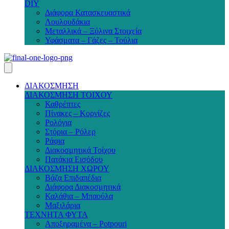
DIY
Διάφορα Κατασκευαστικά
Λουλουδάκια
Μεταλλικά – Ξύλινα Στοιχεία
Υφάσματα – Γάζες – Τούλια
ΔΙΑΚΟΣΜΗΣΗ
ΔΙΑΚΟΣΜΗΣΗ ΤΟΙΧΟΥ
Καθρέπτες
Πίνακες – Κορνίζες
Ρολόγια
Στόρια – Ρόλερ
Ράφια
Διακοσμητικά Τοίχου
Πατάκια Εισόδου
ΔΙΑΚΟΣΜΗΣΗ ΧΩΡΟΥ
Βάζα Επιδαπέδια
Διάφορα Διακοσμητικά
Καλάθια – Μπαούλα
Μαξιλάρια
ΤΕΧΝΗΤΑ ΦΥΤΑ
Αποξηραμένα – Potpouri