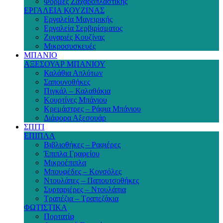
Φόρμες Ζαχαροπλαστικής
ΕΡΓΑΛΕΙΑ ΚΟΥΖΙΝΑΣ
Εργαλεία Μαγειρικής
Εργαλεία Σερβιρίσματος
Ζυγαριές Κουζίνας
Μικροσυσκευές
ΜΠΑΝΙΟ
ΑΞΕΣΟΥΑΡ ΜΠΑΝΙΟΥ
Καλάθια Απλύτων
Σαπουνοθήκες
Πιγκάλ – Καλαθάκια
Κουρτίνες Μπάνιου
Κρεμάστρες – Ράφια Μπάνιου
Διάφορα Αξεσουάρ
ΣΠΙΤΙ
ΕΠΙΠΛΑ
Βιβλιοθήκες – Ραφιέρες
Έπιπλα Γραφείου
Μικροέπιπλα
Μπουφέδες – Κονσόλες
Ντουλάπες – Παπουτσοθήκες
Συρταριέρες – Ντουλάπια
Τραπέζια – Τραπεζάκια
ΦΩΤΙΣΤΙΚΑ
Πορτατίφ