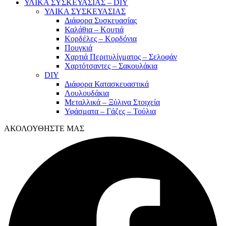
ΥΛΙΚΑ ΣΥΣΚΕΥΑΣΙΑΣ – DIY
ΥΛΙΚΑ ΣΥΣΚΕΥΑΣΙΑΣ
Διάφορα Συσκευασίας
Καλάθια – Κουτιά
Κορδέλες – Κορδόνια
Πουγκιά
Χαρτιά Περιτυλίγματος – Σελοφάν
Χαρτότσαντες – Σακουλάκια
DIY
Διάφορα Κατασκευαστικά
Λουλουδάκια
Μεταλλικά – Ξύλινα Στοιχεία
Υφάσματα – Γάζες – Τούλια
ΑΚΟΛΟΥΘΗΣΤΕ ΜΑΣ