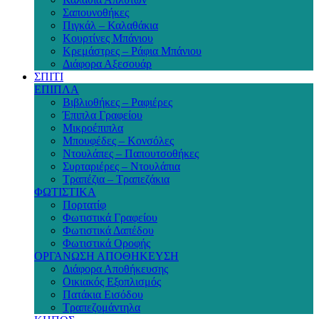
Σαπουνοθήκες
Πιγκάλ – Καλαθάκια
Κουρτίνες Μπάνιου
Κρεμάστρες – Ράφια Μπάνιου
Διάφορα Αξεσουάρ
ΣΠΙΤΙ
ΕΠΙΠΛΑ
Βιβλιοθήκες – Ραφιέρες
Έπιπλα Γραφείου
Μικροέπιπλα
Μπουφέδες – Κονσόλες
Ντουλάπες – Παπουτσοθήκες
Συρταριέρες – Ντουλάπια
Τραπέζια – Τραπεζάκια
ΦΩΤΙΣΤΙΚΑ
Πορτατίφ
Φωτιστικά Γραφείου
Φωτιστικά Δαπέδου
Φωτιστικά Οροφής
ΟΡΓΑΝΩΣΗ ΑΠΟΘΗΚΕΥΣΗ
Διάφορα Αποθήκευσης
Οικιακός Εξοπλισμός
Πατάκια Εισόδου
Τραπεζομάντηλα