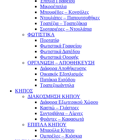
Έπιπλα Γραφείου
Μικροέπιπλα
Μπουφέδες – Κονσόλες
Ντουλάπες – Παπουτσοθήκες
Τραπέζια – Τραπεζάκια
Συρταριέρες – Ντουλάπια
ΦΩΤΙΣΤΙΚΑ
Πορτατίφ
Φωτιστικά Γραφείου
Φωτιστικά Δαπέδου
Φωτιστικά Οροφής
ΟΡΓΑΝΩΣΗ – ΑΠΟΘΗΚΕΥΣΗ
Διάφορα Αποθήκευσης
Οικιακός Εξοπλισμός
Πατάκια Εισόδου
Τραπεζομάντηλα
ΚΗΠΟΣ
ΔΙΑΚΟΣΜΗΣΗ ΚΗΠΟΥ
Διάφορα Εξωτερικού Χώρου
Κασπώ – Γλάστρες
Συντριβάνια – Λίμνες
Φράχτες – Καφασωτά
ΕΠΙΠΛΑ ΚΗΠΟΥ
Μπαούλα Κήπου
Ομπρέλες – Κιόσκια