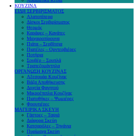
Αρωματικά Κεριά
ΚΟΥΖΙΝΑ
ΕΙΔΗ ΣΕΡΒΙΡΙΣΜΑΤΟΣ
Αλατοπίπερα
Δίσκοι Σερβιρίσματος
Θερμός
Καράφες – Κανάτες
Μαχαιροπίρουνα
Πιάτα – Σερβίτσια
Πιατέλες – Ορντερβιέρες
Ποτήρια
Σουβέρ – Σουπλά
Τραπεζομάντηλα
ΟΡΓΑΝΩΣΗ ΚΟΥΖΙΝΑΣ
Αξεσουάρ Κουζίνας
Βάζα Αποθήκευσης
Δοχεία Φαγητού
Μικροέπιπλα Κουζίνας
Πιατοθήκες – Ψωμιέρες
Φρουτιέρες
ΜΑΓΕΙΡΙΚΑ ΣΚΕΥΗ
Γάστρες – Ταψιά
Διάφορα Σκεύη
Κατσαρόλες – Τηγάνια
Πυρίμαχα Σκεύη