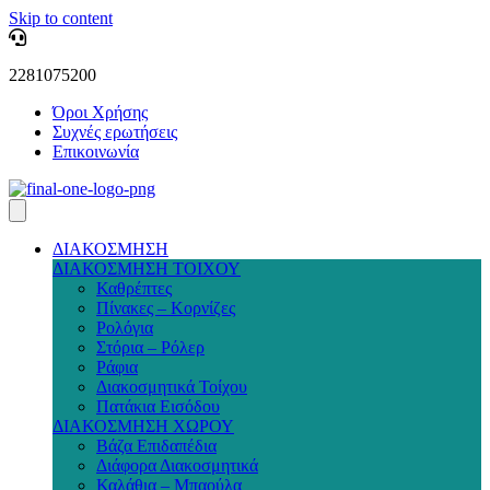
Skip to content
2281075200
Όροι Χρήσης
Συχνές ερωτήσεις
Επικοινωνία
ΔΙΑΚΟΣΜΗΣΗ
ΔΙΑΚΟΣΜΗΣΗ ΤΟΙΧΟΥ
Καθρέπτες
Πίνακες – Κορνίζες
Ρολόγια
Στόρια – Ρόλερ
Ράφια
Διακοσμητικά Τοίχου
Πατάκια Εισόδου
ΔΙΑΚΟΣΜΗΣΗ ΧΩΡΟΥ
Βάζα Επιδαπέδια
Διάφορα Διακοσμητικά
Καλάθια – Μπαούλα