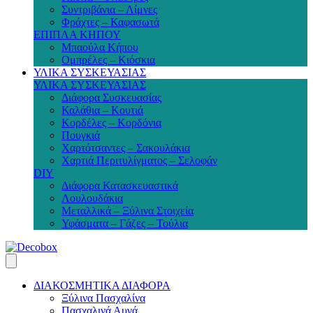
Συντριβάνια – Λίμνες
Φράχτες – Καφασωτά
ΕΠΙΠΛΑ ΚΗΠΟΥ
Μπαούλα Κήπου
Ομπρέλες – Κιόσκια
ΥΛΙΚΑ ΣΥΣΚΕΥΑΣΙΑΣ
ΥΛΙΚΑ ΣΥΣΚΕΥΑΣΙΑΣ
Διάφορα Συσκευασίας
Καλάθια – Κουτιά
Κορδέλες – Κορδόνια
Πουγκιά
Χαρτότσαντες – Σακουλάκια
Χαρτιά Περιτυλίγματος – Σελοφάν
DIY
Διάφορα Κατασκευαστικά
Λουλουδάκια
Μεταλλικά – Ξύλινα Στοιχεία
Υφάσματα – Γάζες – Τούλια
ΔΙΑΚΟΣΜΗΤΙΚΑ ΔΙΑΦΟΡΑ
Ξύλινα Πασχαλίνα
Πασχαλινά Αυγά