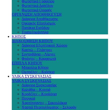
Φωτιστικά Γραφείου
Φωτιστικά Δαπέδου
Φωτιστικά Οροφής
ΟΡΓΑΝΩΣΗ ΑΠΟΘΗΚΕΥΣΗ
Διάφορα Αποθήκευσης
Οικιακός Εξοπλισμός
Πατάκια Εισόδου
Τραπεζομάντηλα
ΚΗΠΟΣ
ΔΙΑΚΟΣΜΗΣΗ ΚΗΠΟΥ
Διάφορα Εξωτερικού Χώρου
Κασπώ – Γλάστρες
Συντριβάνια – Λίμνες
Φράχτες – Καφασωτά
ΕΠΙΠΛΑ ΚΗΠΟΥ
Μπαούλα Κήπου
Ομπρέλες – Κιόσκια
ΥΛΙΚΑ ΣΥΣΚΕΥΑΣΙΑΣ
ΥΛΙΚΑ ΣΥΣΚΕΥΑΣΙΑΣ
Διάφορα Συσκευασίας
Καλάθια – Κουτιά
Κορδέλες – Κορδόνια
Πουγκιά
Χαρτότσαντες – Σακουλάκια
Χαρτιά Περιτυλίγματος – Σελοφάν