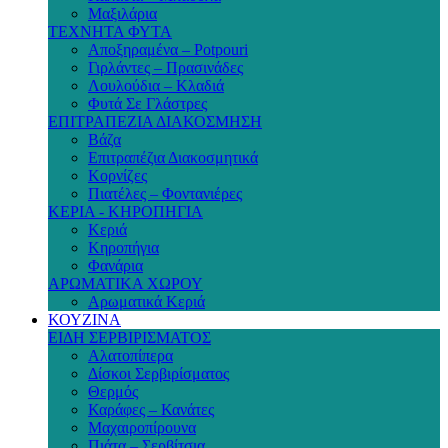
Μαξιλάρια
ΤΕΧΝΗΤΑ ΦΥΤΑ
Αποξηραμένα – Potpouri
Γιρλάντες – Πρασινάδες
Λουλούδια – Κλαδιά
Φυτά Σε Γλάστρες
ΕΠΙΤΡΑΠΕΖΙΑ ΔΙΑΚΟΣΜΗΣΗ
Βάζα
Επιτραπέζια Διακοσμητικά
Κορνίζες
Πιατέλες – Φοντανιέρες
ΚΕΡΙΑ - ΚΗΡΟΠΗΓΙΑ
Κεριά
Κηροπήγια
Φανάρια
ΑΡΩΜΑΤΙΚΑ ΧΩΡΟΥ
Αρωματικά Κεριά
ΚΟΥΖΙΝΑ
ΕΙΔΗ ΣΕΡΒΙΡΙΣΜΑΤΟΣ
Αλατοπίπερα
Δίσκοι Σερβιρίσματος
Θερμός
Καράφες – Κανάτες
Μαχαιροπίρουνα
Πιάτα – Σερβίτσια