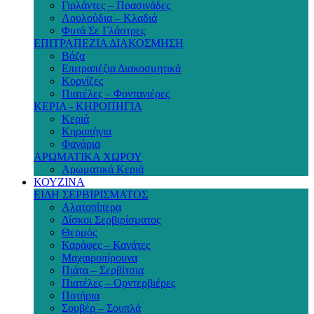
Γιρλάντες – Πρασινάδες
Λουλούδια – Κλαδιά
Φυτά Σε Γλάστρες
ΕΠΙΤΡΑΠΕΖΙΑ ΔΙΑΚΟΣΜΗΣΗ
Βάζα
Επιτραπέζια Διακοσμητικά
Κορνίζες
Πιατέλες – Φοντανιέρες
ΚΕΡΙΑ - ΚΗΡΟΠΗΓΙΑ
Κεριά
Κηροπήγια
Φανάρια
ΑΡΩΜΑΤΙΚΑ ΧΩΡΟΥ
Αρωματικά Κεριά
ΚΟΥΖΙΝΑ
ΕΙΔΗ ΣΕΡΒΙΡΙΣΜΑΤΟΣ
Αλατοπίπερα
Δίσκοι Σερβιρίσματος
Θερμός
Καράφες – Κανάτες
Μαχαιροπίρουνα
Πιάτα – Σερβίτσια
Πιατέλες – Ορντερβιέρες
Ποτήρια
Σουβέρ – Σουπλά