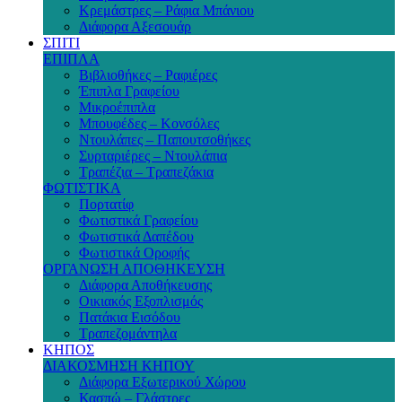
Κρεμάστρες – Ράφια Μπάνιου
Διάφορα Αξεσουάρ
ΣΠΙΤΙ
ΕΠΙΠΛΑ
Βιβλιοθήκες – Ραφιέρες
Έπιπλα Γραφείου
Μικροέπιπλα
Μπουφέδες – Κονσόλες
Ντουλάπες – Παπουτσοθήκες
Συρταριέρες – Ντουλάπια
Τραπέζια – Τραπεζάκια
ΦΩΤΙΣΤΙΚΑ
Πορτατίφ
Φωτιστικά Γραφείου
Φωτιστικά Δαπέδου
Φωτιστικά Οροφής
ΟΡΓΑΝΩΣΗ ΑΠΟΘΗΚΕΥΣΗ
Διάφορα Αποθήκευσης
Οικιακός Εξοπλισμός
Πατάκια Εισόδου
Τραπεζομάντηλα
ΚΗΠΟΣ
ΔΙΑΚΟΣΜΗΣΗ ΚΗΠΟΥ
Διάφορα Εξωτερικού Χώρου
Κασπώ – Γλάστρες