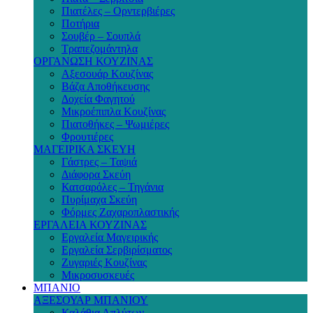
Πιατέλες – Ορντερβιέρες
Ποτήρια
Σουβέρ – Σουπλά
Τραπεζομάντηλα
ΟΡΓΑΝΩΣΗ ΚΟΥΖΙΝΑΣ
Αξεσουάρ Κουζίνας
Βάζα Αποθήκευσης
Δοχεία Φαγητού
Μικροέπιπλα Κουζίνας
Πιατοθήκες – Ψωμιέρες
Φρουτιέρες
ΜΑΓΕΙΡΙΚΑ ΣΚΕΥΗ
Γάστρες – Ταψιά
Διάφορα Σκεύη
Κατσαρόλες – Τηγάνια
Πυρίμαχα Σκεύη
Φόρμες Ζαχαροπλαστικής
ΕΡΓΑΛΕΙΑ ΚΟΥΖΙΝΑΣ
Εργαλεία Μαγειρικής
Εργαλεία Σερβιρίσματος
Ζυγαριές Κουζίνας
Μικροσυσκευές
ΜΠΑΝΙΟ
ΑΞΕΣΟΥΑΡ ΜΠΑΝΙΟΥ
Καλάθια Απλύτων