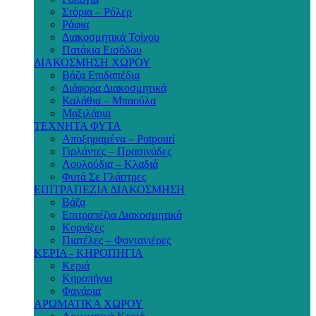
Στόρια – Ρόλερ
Ράφια
Διακοσμητικά Τοίχου
Πατάκια Εισόδου
ΔΙΑΚΟΣΜΗΣΗ ΧΩΡΟΥ
Βάζα Επιδαπέδια
Διάφορα Διακοσμητικά
Καλάθια – Μπαούλα
Μαξιλάρια
ΤΕΧΝΗΤΑ ΦΥΤΑ
Αποξηραμένα – Potpouri
Γιρλάντες – Πρασινάδες
Λουλούδια – Κλαδιά
Φυτά Σε Γλάστρες
ΕΠΙΤΡΑΠΕΖΙΑ ΔΙΑΚΟΣΜΗΣΗ
Βάζα
Επιτραπέζια Διακοσμητικά
Κορνίζες
Πιατέλες – Φοντανιέρες
ΚΕΡΙΑ - ΚΗΡΟΠΗΓΙΑ
Κεριά
Κηροπήγια
Φανάρια
ΑΡΩΜΑΤΙΚΑ ΧΩΡΟΥ