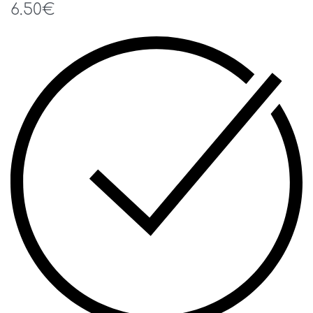
6.50
€