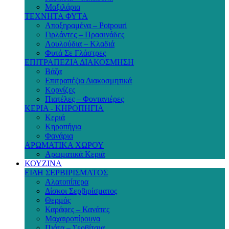
Μαξιλάρια
ΤΕΧΝΗΤΑ ΦΥΤΑ
Αποξηραμένα – Potpouri
Γιρλάντες – Πρασινάδες
Λουλούδια – Κλαδιά
Φυτά Σε Γλάστρες
ΕΠΙΤΡΑΠΕΖΙΑ ΔΙΑΚΟΣΜΗΣΗ
Βάζα
Επιτραπέζια Διακοσμητικά
Κορνίζες
Πιατέλες – Φοντανιέρες
ΚΕΡΙΑ - ΚΗΡΟΠΗΓΙΑ
Κεριά
Κηροπήγια
Φανάρια
ΑΡΩΜΑΤΙΚΑ ΧΩΡΟΥ
Αρωματικά Κεριά
ΚΟΥΖΙΝΑ
ΕΙΔΗ ΣΕΡΒΙΡΙΣΜΑΤΟΣ
Αλατοπίπερα
Δίσκοι Σερβιρίσματος
Θερμός
Καράφες – Κανάτες
Μαχαιροπίρουνα
Πιάτα – Σερβίτσια