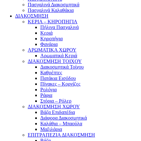
Πασχαλινά Διακοσμητικά
Πασχαλινά Καλαθάκια
ΔΙΑΚΟΣΜΗΣΗ
ΚΕΡΙΑ – ΚΗΡΟΠΗΓΙΑ
Πήλινα Πασχαλινά
Κεριά
Κηροπήγια
Φανάρια
ΑΡΩΜΑΤΙΚΑ ΧΩΡΟΥ
Αρωματικά Κεριά
ΔΙΑΚΟΣΜΗΣΗ ΤΟΙΧΟΥ
Διακοσμητικά Τοίχου
Καθρέπτες
Πατάκια Εισόδου
Πίνακες – Κορνίζες
Ρολόγια
Ράφια
Στόρια – Ρόλερ
ΔΙΑΚΟΣΜΗΣΗ ΧΩΡΟΥ
Βάζα Επιδαπέδια
Διάφορα Διακοσμητικά
Καλάθια – Μπαούλα
Μαξιλάρια
ΕΠΙΤΡΑΠΕΖΙΑ ΔΙΑΚΟΣΜΗΣΗ
Βάζα