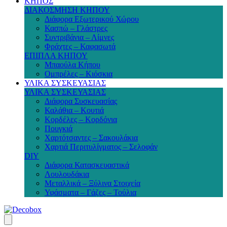
ΚΗΠΟΣ
ΔΙΑΚΟΣΜΗΣΗ ΚΗΠΟΥ
Διάφορα Εξωτερικού Χώρου
Κασπώ – Γλάστρες
Συντριβάνια – Λίμνες
Φράχτες – Καφασωτά
ΕΠΙΠΛΑ ΚΗΠΟΥ
Μπαούλα Κήπου
Ομπρέλες – Κιόσκια
ΥΛΙΚΑ ΣΥΣΚΕΥΑΣΙΑΣ
ΥΛΙΚΑ ΣΥΣΚΕΥΑΣΙΑΣ
Διάφορα Συσκευασίας
Καλάθια – Κουτιά
Κορδέλες – Κορδόνια
Πουγκιά
Χαρτότσαντες – Σακουλάκια
Χαρτιά Περιτυλίγματος – Σελοφάν
DIY
Διάφορα Κατασκευαστικά
Λουλουδάκια
Μεταλλικά – Ξύλινα Στοιχεία
Υφάσματα – Γάζες – Τούλια