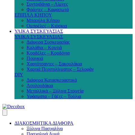
Συντριβάνια – Λίμνες
Φράχτες – Καφασωτά
ΕΠΙΠΛΑ ΚΗΠΟΥ
Μπαούλα Κήπου
Ομπρέλες – Κιόσκια
ΥΛΙΚΑ ΣΥΣΚΕΥΑΣΙΑΣ
ΥΛΙΚΑ ΣΥΣΚΕΥΑΣΙΑΣ
Διάφορα Συσκευασίας
Καλάθια – Κουτιά
Κορδέλες – Κορδόνια
Πουγκιά
Χαρτότσαντες – Σακουλάκια
Χαρτιά Περιτυλίγματος – Σελοφάν
DIY
Διάφορα Κατασκευαστικά
Λουλουδάκια
Μεταλλικά – Ξύλινα Στοιχεία
Υφάσματα – Γάζες – Τούλια
ΔΙΑΚΟΣΜΗΤΙΚΑ ΔΙΑΦΟΡΑ
Ξύλινα Πασχαλίνα
Πασχαλινά Αυγά