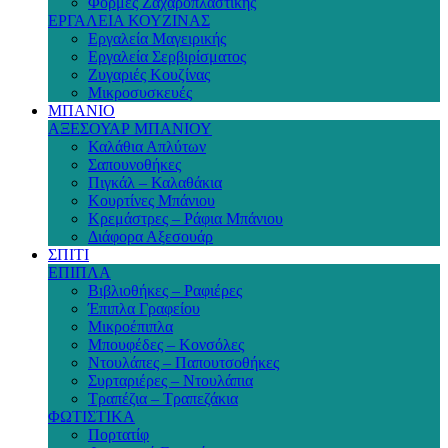
Φόρμες Ζαχαροπλαστικής
ΕΡΓΑΛΕΙΑ ΚΟΥΖΙΝΑΣ
Εργαλεία Μαγειρικής
Εργαλεία Σερβιρίσματος
Ζυγαριές Κουζίνας
Μικροσυσκευές
ΜΠΑΝΙΟ
ΑΞΕΣΟΥΑΡ ΜΠΑΝΙΟΥ
Καλάθια Απλύτων
Σαπουνοθήκες
Πιγκάλ – Καλαθάκια
Κουρτίνες Μπάνιου
Κρεμάστρες – Ράφια Μπάνιου
Διάφορα Αξεσουάρ
ΣΠΙΤΙ
ΕΠΙΠΛΑ
Βιβλιοθήκες – Ραφιέρες
Έπιπλα Γραφείου
Μικροέπιπλα
Μπουφέδες – Κονσόλες
Ντουλάπες – Παπουτσοθήκες
Συρταριέρες – Ντουλάπια
Τραπέζια – Τραπεζάκια
ΦΩΤΙΣΤΙΚΑ
Πορτατίφ