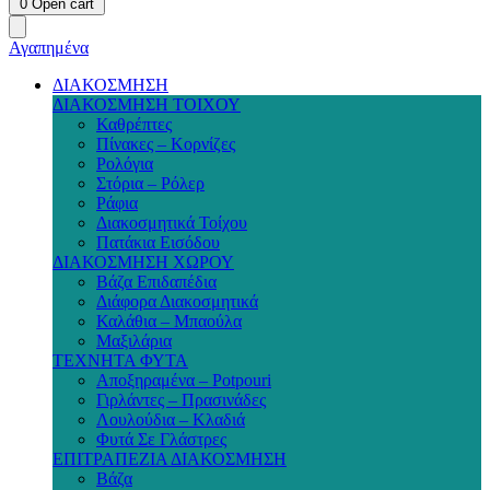
0
Open cart
Αγαπημένα
ΔΙΑΚΟΣΜΗΣΗ
ΔΙΑΚΟΣΜΗΣΗ ΤΟΙΧΟΥ
Καθρέπτες
Πίνακες – Κορνίζες
Ρολόγια
Στόρια – Ρόλερ
Ράφια
Διακοσμητικά Τοίχου
Πατάκια Εισόδου
ΔΙΑΚΟΣΜΗΣΗ ΧΩΡΟΥ
Βάζα Επιδαπέδια
Διάφορα Διακοσμητικά
Καλάθια – Μπαούλα
Μαξιλάρια
ΤΕΧΝΗΤΑ ΦΥΤΑ
Αποξηραμένα – Potpouri
Γιρλάντες – Πρασινάδες
Λουλούδια – Κλαδιά
Φυτά Σε Γλάστρες
ΕΠΙΤΡΑΠΕΖΙΑ ΔΙΑΚΟΣΜΗΣΗ
Βάζα