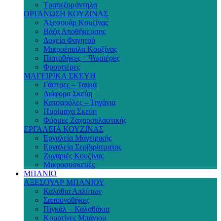
Τραπεζομάντηλα
ΟΡΓΑΝΩΣΗ ΚΟΥΖΙΝΑΣ
Αξεσουάρ Κουζίνας
Βάζα Αποθήκευσης
Δοχεία Φαγητού
Μικροέπιπλα Κουζίνας
Πιατοθήκες – Ψωμιέρες
Φρουτιέρες
ΜΑΓΕΙΡΙΚΑ ΣΚΕΥΗ
Γάστρες – Ταψιά
Διάφορα Σκεύη
Κατσαρόλες – Τηγάνια
Πυρίμαχα Σκεύη
Φόρμες Ζαχαροπλαστικής
ΕΡΓΑΛΕΙΑ ΚΟΥΖΙΝΑΣ
Εργαλεία Μαγειρικής
Εργαλεία Σερβιρίσματος
Ζυγαριές Κουζίνας
Μικροσυσκευές
ΜΠΑΝΙΟ
ΑΞΕΣΟΥΑΡ ΜΠΑΝΙΟΥ
Καλάθια Απλύτων
Σαπουνοθήκες
Πιγκάλ – Καλαθάκια
Κουρτίνες Μπάνιου