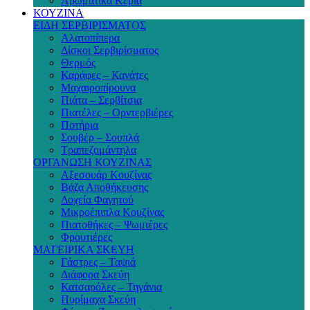
Αρωματικά Κεριά
ΚΟΥΖΙΝΑ
ΕΙΔΗ ΣΕΡΒΙΡΙΣΜΑΤΟΣ
Αλατοπίπερα
Δίσκοι Σερβιρίσματος
Θερμός
Καράφες – Κανάτες
Μαχαιροπίρουνα
Πιάτα – Σερβίτσια
Πιατέλες – Ορντερβιέρες
Ποτήρια
Σουβέρ – Σουπλά
Τραπεζομάντηλα
ΟΡΓΑΝΩΣΗ ΚΟΥΖΙΝΑΣ
Αξεσουάρ Κουζίνας
Βάζα Αποθήκευσης
Δοχεία Φαγητού
Μικροέπιπλα Κουζίνας
Πιατοθήκες – Ψωμιέρες
Φρουτιέρες
ΜΑΓΕΙΡΙΚΑ ΣΚΕΥΗ
Γάστρες – Ταψιά
Διάφορα Σκεύη
Κατσαρόλες – Τηγάνια
Πυρίμαχα Σκεύη