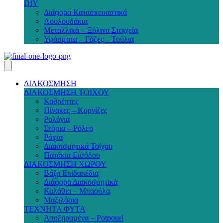
DIY
Διάφορα Κατασκευαστικά
Λουλουδάκια
Μεταλλικά – Ξύλινα Στοιχεία
Υφάσματα – Γάζες – Τούλια
ΔΙΑΚΟΣΜΗΣΗ
ΔΙΑΚΟΣΜΗΣΗ ΤΟΙΧΟΥ
Καθρέπτες
Πίνακες – Κορνίζες
Ρολόγια
Στόρια – Ρόλερ
Ράφια
Διακοσμητικά Τοίχου
Πατάκια Εισόδου
ΔΙΑΚΟΣΜΗΣΗ ΧΩΡΟΥ
Βάζα Επιδαπέδια
Διάφορα Διακοσμητικά
Καλάθια – Μπαούλα
Μαξιλάρια
ΤΕΧΝΗΤΑ ΦΥΤΑ
Αποξηραμένα – Potpouri