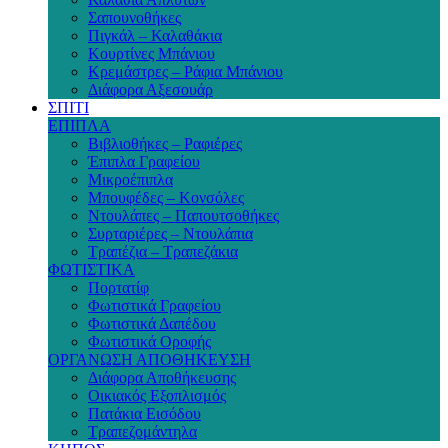
Σαπουνοθήκες
Πιγκάλ – Καλαθάκια
Κουρτίνες Μπάνιου
Κρεμάστρες – Ράφια Μπάνιου
Διάφορα Αξεσουάρ
ΣΠΙΤΙ
ΕΠΙΠΛΑ
Βιβλιοθήκες – Ραφιέρες
Έπιπλα Γραφείου
Μικροέπιπλα
Μπουφέδες – Κονσόλες
Ντουλάπες – Παπουτσοθήκες
Συρταριέρες – Ντουλάπια
Τραπέζια – Τραπεζάκια
ΦΩΤΙΣΤΙΚΑ
Πορτατίφ
Φωτιστικά Γραφείου
Φωτιστικά Δαπέδου
Φωτιστικά Οροφής
ΟΡΓΑΝΩΣΗ ΑΠΟΘΗΚΕΥΣΗ
Διάφορα Αποθήκευσης
Οικιακός Εξοπλισμός
Πατάκια Εισόδου
Τραπεζομάντηλα