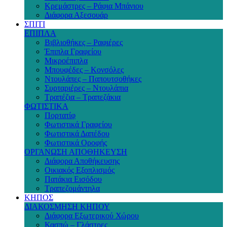
Κρεμάστρες – Ράφια Μπάνιου
Διάφορα Αξεσουάρ
ΣΠΙΤΙ
ΕΠΙΠΛΑ
Βιβλιοθήκες – Ραφιέρες
Έπιπλα Γραφείου
Μικροέπιπλα
Μπουφέδες – Κονσόλες
Ντουλάπες – Παπουτσοθήκες
Συρταριέρες – Ντουλάπια
Τραπέζια – Τραπεζάκια
ΦΩΤΙΣΤΙΚΑ
Πορτατίφ
Φωτιστικά Γραφείου
Φωτιστικά Δαπέδου
Φωτιστικά Οροφής
ΟΡΓΑΝΩΣΗ ΑΠΟΘΗΚΕΥΣΗ
Διάφορα Αποθήκευσης
Οικιακός Εξοπλισμός
Πατάκια Εισόδου
Τραπεζομάντηλα
ΚΗΠΟΣ
ΔΙΑΚΟΣΜΗΣΗ ΚΗΠΟΥ
Διάφορα Εξωτερικού Χώρου
Κασπώ – Γλάστρες