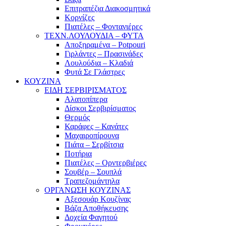
Επιτραπέζια Διακοσμητικά
Κορνίζες
Πιατέλες – Φοντανιέρες
ΤΕΧΝ.ΛΟΥΛΟΥΔΙΑ – ΦΥΤΑ
Αποξηραμένα – Potpouri
Γιρλάντες – Πρασινάδες
Λουλούδια – Κλαδιά
Φυτά Σε Γλάστρες
ΚΟΥΖΙΝΑ
ΕΙΔΗ ΣΕΡΒΙΡΙΣΜΑΤΟΣ
Αλατοπίπερα
Δίσκοι Σερβιρίσματος
Θερμός
Καράφες – Κανάτες
Μαχαιροπίρουνα
Πιάτα – Σερβίτσια
Ποτήρια
Πιατέλες – Ορντερβιέρες
Σουβέρ – Σουπλά
Τραπεζομάντηλα
ΟΡΓΑΝΩΣΗ ΚΟΥΖΙΝΑΣ
Αξεσουάρ Κουζίνας
Βάζα Αποθήκευσης
Δοχεία Φαγητού