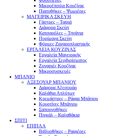
Φρουτιέρες
Μικροέπιπλα Κουζίνας
Πιατοθήκες – Ψωμιέρες
ΜΑΓΕΙΡΙΚΑ ΣΚΕΥΗ
Γάστρες – Ταψιά
Διάφορα Σκεύη
Κατσαρόλες – Τηγάνια
Πυρίμαχα Σκεύη
Φόρμες Ζαχαροπλαστικής
ΕΡΓΑΛΕΙΑ ΚΟΥΖΙΝΑΣ
Εργαλεία Μαγειρικής
Εργαλεία Σερβιρίσματος
Ζυγαριές Κουζίνας
Μικροσυσκευές
ΜΠΑΝΙΟ
ΑΞΕΣΟΥΑΡ ΜΠΑΝΙΟΥ
Διάφορα Αξεσουάρ
Καλάθια Απλύτων
Κρεμάστρες – Ράφια Μπάνιου
Κουρτίνες Μπάνιου
Σαπουνοθήκες
Πιγκάλ – Καλαθάκια
ΣΠΙΤΙ
ΕΠΙΠΛΑ
Βιβλιοθήκες – Ραφιέρες