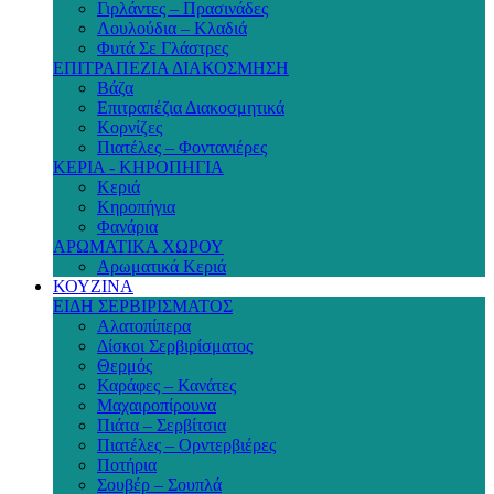
Γιρλάντες – Πρασινάδες
Λουλούδια – Κλαδιά
Φυτά Σε Γλάστρες
ΕΠΙΤΡΑΠΕΖΙΑ ΔΙΑΚΟΣΜΗΣΗ
Βάζα
Επιτραπέζια Διακοσμητικά
Κορνίζες
Πιατέλες – Φοντανιέρες
ΚΕΡΙΑ - ΚΗΡΟΠΗΓΙΑ
Κεριά
Κηροπήγια
Φανάρια
ΑΡΩΜΑΤΙΚΑ ΧΩΡΟΥ
Αρωματικά Κεριά
ΚΟΥΖΙΝΑ
ΕΙΔΗ ΣΕΡΒΙΡΙΣΜΑΤΟΣ
Αλατοπίπερα
Δίσκοι Σερβιρίσματος
Θερμός
Καράφες – Κανάτες
Μαχαιροπίρουνα
Πιάτα – Σερβίτσια
Πιατέλες – Ορντερβιέρες
Ποτήρια
Σουβέρ – Σουπλά