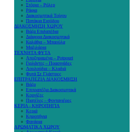
Στόρια – Ρόλερ
Ράφια
Διακοσμητικά Τοίχου
Πατάκια Εισόδου
ΔΙΑΚΟΣΜΗΣΗ ΧΩΡΟΥ
Βάζα Επιδαπέδια
Διάφορα Διακοσμητικά
Καλάθια – Μπαούλα
Μαξιλάρια
ΤΕΧΝΗΤΑ ΦΥΤΑ
Αποξηραμένα – Potpouri
Γιρλάντες – Πρασινάδες
Λουλούδια – Κλαδιά
Φυτά Σε Γλάστρες
ΕΠΙΤΡΑΠΕΖΙΑ ΔΙΑΚΟΣΜΗΣΗ
Βάζα
Επιτραπέζια Διακοσμητικά
Κορνίζες
Πιατέλες – Φοντανιέρες
ΚΕΡΙΑ - ΚΗΡΟΠΗΓΙΑ
Κεριά
Κηροπήγια
Φανάρια
ΑΡΩΜΑΤΙΚΑ ΧΩΡΟΥ