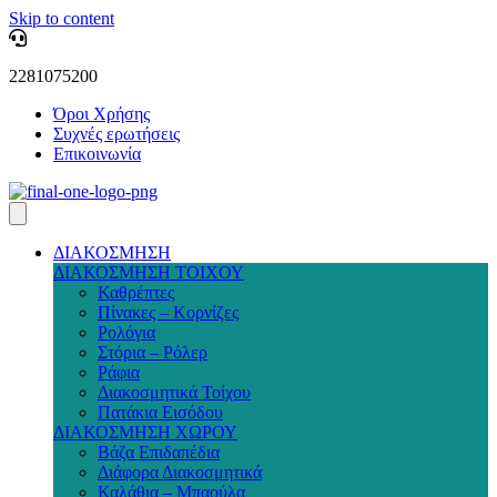
Skip to content
2281075200
Όροι Χρήσης
Συχνές ερωτήσεις
Επικοινωνία
ΔΙΑΚΟΣΜΗΣΗ
ΔΙΑΚΟΣΜΗΣΗ ΤΟΙΧΟΥ
Καθρέπτες
Πίνακες – Κορνίζες
Ρολόγια
Στόρια – Ρόλερ
Ράφια
Διακοσμητικά Τοίχου
Πατάκια Εισόδου
ΔΙΑΚΟΣΜΗΣΗ ΧΩΡΟΥ
Βάζα Επιδαπέδια
Διάφορα Διακοσμητικά
Καλάθια – Μπαούλα