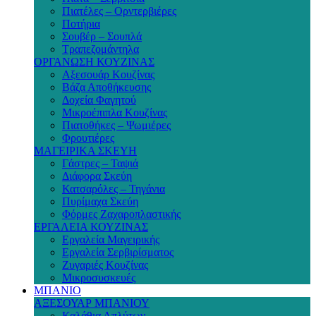
Πιατέλες – Ορντερβιέρες
Ποτήρια
Σουβέρ – Σουπλά
Τραπεζομάντηλα
ΟΡΓΑΝΩΣΗ ΚΟΥΖΙΝΑΣ
Αξεσουάρ Κουζίνας
Βάζα Αποθήκευσης
Δοχεία Φαγητού
Μικροέπιπλα Κουζίνας
Πιατοθήκες – Ψωμιέρες
Φρουτιέρες
ΜΑΓΕΙΡΙΚΑ ΣΚΕΥΗ
Γάστρες – Ταψιά
Διάφορα Σκεύη
Κατσαρόλες – Τηγάνια
Πυρίμαχα Σκεύη
Φόρμες Ζαχαροπλαστικής
ΕΡΓΑΛΕΙΑ ΚΟΥΖΙΝΑΣ
Εργαλεία Μαγειρικής
Εργαλεία Σερβιρίσματος
Ζυγαριές Κουζίνας
Μικροσυσκευές
ΜΠΑΝΙΟ
ΑΞΕΣΟΥΑΡ ΜΠΑΝΙΟΥ
Καλάθια Απλύτων