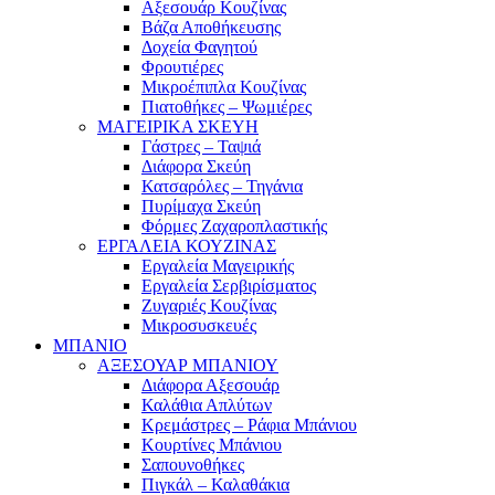
Αξεσουάρ Κουζίνας
Βάζα Αποθήκευσης
Δοχεία Φαγητού
Φρουτιέρες
Μικροέπιπλα Κουζίνας
Πιατοθήκες – Ψωμιέρες
ΜΑΓΕΙΡΙΚΑ ΣΚΕΥΗ
Γάστρες – Ταψιά
Διάφορα Σκεύη
Κατσαρόλες – Τηγάνια
Πυρίμαχα Σκεύη
Φόρμες Ζαχαροπλαστικής
ΕΡΓΑΛΕΙΑ ΚΟΥΖΙΝΑΣ
Εργαλεία Μαγειρικής
Εργαλεία Σερβιρίσματος
Ζυγαριές Κουζίνας
Μικροσυσκευές
ΜΠΑΝΙΟ
ΑΞΕΣΟΥΑΡ ΜΠΑΝΙΟΥ
Διάφορα Αξεσουάρ
Καλάθια Απλύτων
Κρεμάστρες – Ράφια Μπάνιου
Κουρτίνες Μπάνιου
Σαπουνοθήκες
Πιγκάλ – Καλαθάκια