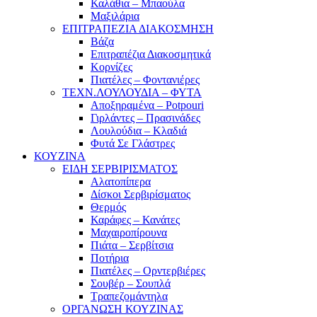
Καλάθια – Μπαούλα
Μαξιλάρια
ΕΠΙΤΡΑΠΕΖΙΑ ΔΙΑΚΟΣΜΗΣΗ
Βάζα
Επιτραπέζια Διακοσμητικά
Κορνίζες
Πιατέλες – Φοντανιέρες
ΤΕΧΝ.ΛΟΥΛΟΥΔΙΑ – ΦΥΤΑ
Αποξηραμένα – Potpouri
Γιρλάντες – Πρασινάδες
Λουλούδια – Κλαδιά
Φυτά Σε Γλάστρες
ΚΟΥΖΙΝΑ
ΕΙΔΗ ΣΕΡΒΙΡΙΣΜΑΤΟΣ
Αλατοπίπερα
Δίσκοι Σερβιρίσματος
Θερμός
Καράφες – Κανάτες
Μαχαιροπίρουνα
Πιάτα – Σερβίτσια
Ποτήρια
Πιατέλες – Ορντερβιέρες
Σουβέρ – Σουπλά
Τραπεζομάντηλα
ΟΡΓΑΝΩΣΗ ΚΟΥΖΙΝΑΣ