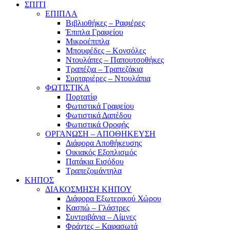
ΣΠΙΤΙ
ΕΠΙΠΛΑ
Βιβλιοθήκες – Ραφιέρες
Έπιπλα Γραφείου
Μικροέπιπλα
Μπουφέδες – Κονσόλες
Ντουλάπες – Παπουτσοθήκες
Τραπέζια – Τραπεζάκια
Συρταριέρες – Ντουλάπια
ΦΩΤΙΣΤΙΚΑ
Πορτατίφ
Φωτιστικά Γραφείου
Φωτιστικά Δαπέδου
Φωτιστικά Οροφής
ΟΡΓΑΝΩΣΗ – ΑΠΟΘΗΚΕΥΣΗ
Διάφορα Αποθήκευσης
Οικιακός Εξοπλισμός
Πατάκια Εισόδου
Τραπεζομάντηλα
ΚΗΠΟΣ
ΔΙΑΚΟΣΜΗΣΗ ΚΗΠΟΥ
Διάφορα Εξωτερικού Χώρου
Κασπώ – Γλάστρες
Συντριβάνια – Λίμνες
Φράχτες – Καφασωτά