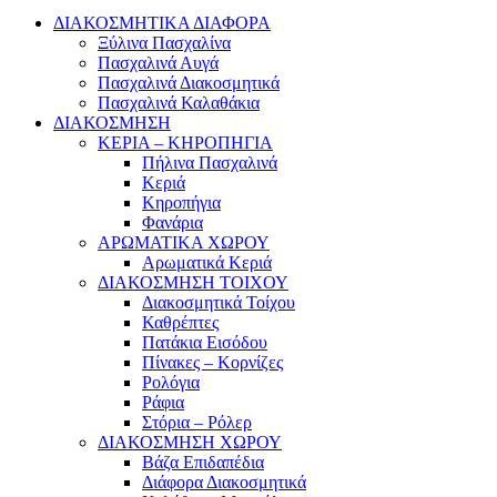
ΔΙΑΚΟΣΜΗΤΙΚΑ ΔΙΑΦΟΡΑ
Ξύλινα Πασχαλίνα
Πασχαλινά Αυγά
Πασχαλινά Διακοσμητικά
Πασχαλινά Καλαθάκια
ΔΙΑΚΟΣΜΗΣΗ
ΚΕΡΙΑ – ΚΗΡΟΠΗΓΙΑ
Πήλινα Πασχαλινά
Κεριά
Κηροπήγια
Φανάρια
ΑΡΩΜΑΤΙΚΑ ΧΩΡΟΥ
Αρωματικά Κεριά
ΔΙΑΚΟΣΜΗΣΗ ΤΟΙΧΟΥ
Διακοσμητικά Τοίχου
Καθρέπτες
Πατάκια Εισόδου
Πίνακες – Κορνίζες
Ρολόγια
Ράφια
Στόρια – Ρόλερ
ΔΙΑΚΟΣΜΗΣΗ ΧΩΡΟΥ
Βάζα Επιδαπέδια
Διάφορα Διακοσμητικά