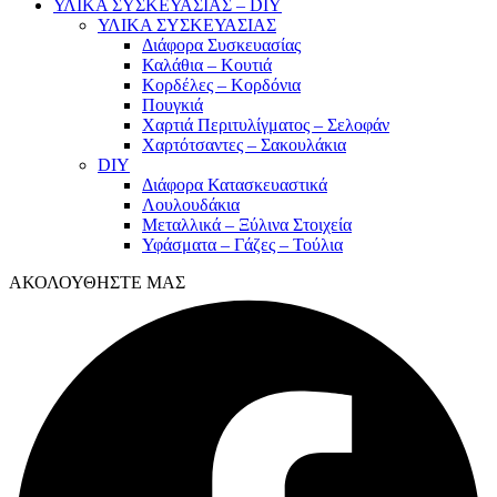
ΥΛΙΚΑ ΣΥΣΚΕΥΑΣΙΑΣ – DIY
ΥΛΙΚΑ ΣΥΣΚΕΥΑΣΙΑΣ
Διάφορα Συσκευασίας
Καλάθια – Κουτιά
Κορδέλες – Κορδόνια
Πουγκιά
Χαρτιά Περιτυλίγματος – Σελοφάν
Χαρτότσαντες – Σακουλάκια
DIY
Διάφορα Κατασκευαστικά
Λουλουδάκια
Μεταλλικά – Ξύλινα Στοιχεία
Υφάσματα – Γάζες – Τούλια
ΑΚΟΛΟΥΘΗΣΤΕ ΜΑΣ