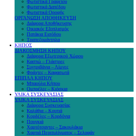
Φωτιστικά Γραφείου
Φωτιστικά Δαπέδου
Φωτιστικά Οροφής
ΟΡΓΑΝΩΣΗ ΑΠΟΘΗΚΕΥΣΗ
Διάφορα Αποθήκευσης
Οικιακός Εξοπλισμός
Πατάκια Εισόδου
Τραπεζομάντηλα
ΚΗΠΟΣ
ΔΙΑΚΟΣΜΗΣΗ ΚΗΠΟΥ
Διάφορα Εξωτερικού Χώρου
Κασπώ – Γλάστρες
Συντριβάνια – Λίμνες
Φράχτες – Καφασωτά
ΕΠΙΠΛΑ ΚΗΠΟΥ
Μπαούλα Κήπου
Ομπρέλες – Κιόσκια
ΥΛΙΚΑ ΣΥΣΚΕΥΑΣΙΑΣ
ΥΛΙΚΑ ΣΥΣΚΕΥΑΣΙΑΣ
Διάφορα Συσκευασίας
Καλάθια – Κουτιά
Κορδέλες – Κορδόνια
Πουγκιά
Χαρτότσαντες – Σακουλάκια
Χαρτιά Περιτυλίγματος – Σελοφάν