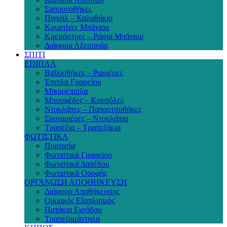
Σαπουνοθήκες
Πιγκάλ – Καλαθάκια
Κουρτίνες Μπάνιου
Κρεμάστρες – Ράφια Μπάνιου
Διάφορα Αξεσουάρ
ΣΠΙΤΙ
ΕΠΙΠΛΑ
Βιβλιοθήκες – Ραφιέρες
Έπιπλα Γραφείου
Μικροέπιπλα
Μπουφέδες – Κονσόλες
Ντουλάπες – Παπουτσοθήκες
Συρταριέρες – Ντουλάπια
Τραπέζια – Τραπεζάκια
ΦΩΤΙΣΤΙΚΑ
Πορτατίφ
Φωτιστικά Γραφείου
Φωτιστικά Δαπέδου
Φωτιστικά Οροφής
ΟΡΓΑΝΩΣΗ ΑΠΟΘΗΚΕΥΣΗ
Διάφορα Αποθήκευσης
Οικιακός Εξοπλισμός
Πατάκια Εισόδου
Τραπεζομάντηλα