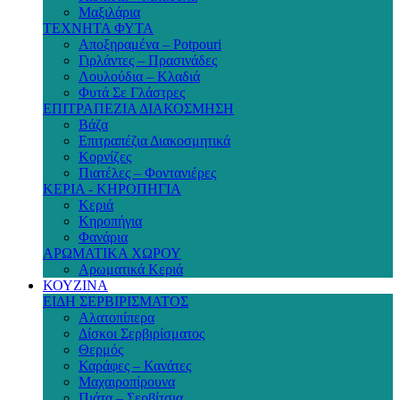
Μαξιλάρια
ΤΕΧΝΗΤΑ ΦΥΤΑ
Αποξηραμένα – Potpouri
Γιρλάντες – Πρασινάδες
Λουλούδια – Κλαδιά
Φυτά Σε Γλάστρες
ΕΠΙΤΡΑΠΕΖΙΑ ΔΙΑΚΟΣΜΗΣΗ
Βάζα
Επιτραπέζια Διακοσμητικά
Κορνίζες
Πιατέλες – Φοντανιέρες
ΚΕΡΙΑ - ΚΗΡΟΠΗΓΙΑ
Κεριά
Κηροπήγια
Φανάρια
ΑΡΩΜΑΤΙΚΑ ΧΩΡΟΥ
Αρωματικά Κεριά
ΚΟΥΖΙΝΑ
ΕΙΔΗ ΣΕΡΒΙΡΙΣΜΑΤΟΣ
Αλατοπίπερα
Δίσκοι Σερβιρίσματος
Θερμός
Καράφες – Κανάτες
Μαχαιροπίρουνα
Πιάτα – Σερβίτσια