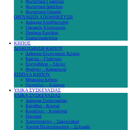
Φωτιστικά Γραφείου
Φωτιστικά Δαπέδου
Φωτιστικά Οροφής
ΟΡΓΑΝΩΣΗ ΑΠΟΘΗΚΕΥΣΗ
Διάφορα Αποθήκευσης
Οικιακός Εξοπλισμός
Πατάκια Εισόδου
Τραπεζομάντηλα
ΚΗΠΟΣ
ΔΙΑΚΟΣΜΗΣΗ ΚΗΠΟΥ
Διάφορα Εξωτερικού Χώρου
Κασπώ – Γλάστρες
Συντριβάνια – Λίμνες
Φράχτες – Καφασωτά
ΕΠΙΠΛΑ ΚΗΠΟΥ
Μπαούλα Κήπου
Ομπρέλες – Κιόσκια
ΥΛΙΚΑ ΣΥΣΚΕΥΑΣΙΑΣ
ΥΛΙΚΑ ΣΥΣΚΕΥΑΣΙΑΣ
Διάφορα Συσκευασίας
Καλάθια – Κουτιά
Κορδέλες – Κορδόνια
Πουγκιά
Χαρτότσαντες – Σακουλάκια
Χαρτιά Περιτυλίγματος – Σελοφάν