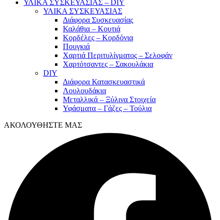
ΥΛΙΚΑ ΣΥΣΚΕΥΑΣΙΑΣ – DIY
ΥΛΙΚΑ ΣΥΣΚΕΥΑΣΙΑΣ
Διάφορα Συσκευασίας
Καλάθια – Κουτιά
Κορδέλες – Κορδόνια
Πουγκιά
Χαρτιά Περιτυλίγματος – Σελοφάν
Χαρτότσαντες – Σακουλάκια
DIY
Διάφορα Κατασκευαστικά
Λουλουδάκια
Μεταλλικά – Ξύλινα Στοιχεία
Υφάσματα – Γάζες – Τούλια
ΑΚΟΛΟΥΘΗΣΤΕ ΜΑΣ