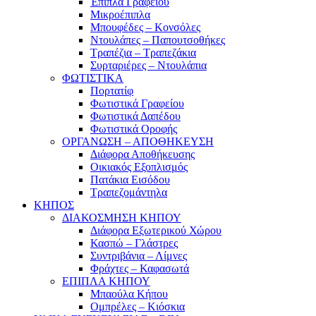
Έπιπλα Γραφείου
Μικροέπιπλα
Μπουφέδες – Κονσόλες
Ντουλάπες – Παπουτσοθήκες
Τραπέζια – Τραπεζάκια
Συρταριέρες – Ντουλάπια
ΦΩΤΙΣΤΙΚΑ
Πορτατίφ
Φωτιστικά Γραφείου
Φωτιστικά Δαπέδου
Φωτιστικά Οροφής
ΟΡΓΑΝΩΣΗ – ΑΠΟΘΗΚΕΥΣΗ
Διάφορα Αποθήκευσης
Οικιακός Εξοπλισμός
Πατάκια Εισόδου
Τραπεζομάντηλα
ΚΗΠΟΣ
ΔΙΑΚΟΣΜΗΣΗ ΚΗΠΟΥ
Διάφορα Εξωτερικού Χώρου
Κασπώ – Γλάστρες
Συντριβάνια – Λίμνες
Φράχτες – Καφασωτά
ΕΠΙΠΛΑ ΚΗΠΟΥ
Μπαούλα Κήπου
Ομπρέλες – Κιόσκια