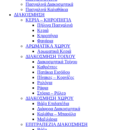
Πασχαλινά Διακοσμητικά
Πασχαλινά Καλαθάκια
ΔΙΑΚΟΣΜΗΣΗ
ΚΕΡΙΑ – ΚΗΡΟΠΗΓΙΑ
Πήλινα Πασχαλινά
Κεριά
Κηροπήγια
Φανάρια
ΑΡΩΜΑΤΙΚΑ ΧΩΡΟΥ
Αρωματικά Κεριά
ΔΙΑΚΟΣΜΗΣΗ ΤΟΙΧΟΥ
Διακοσμητικά Τοίχου
Καθρέπτες
Πατάκια Εισόδου
Πίνακες – Κορνίζες
Ρολόγια
Ράφια
Στόρια – Ρόλερ
ΔΙΑΚΟΣΜΗΣΗ ΧΩΡΟΥ
Βάζα Επιδαπέδια
Διάφορα Διακοσμητικά
Καλάθια – Μπαούλα
Μαξιλάρια
ΕΠΙΤΡΑΠΕΖΙΑ ΔΙΑΚΟΣΜΗΣΗ
Βάζα