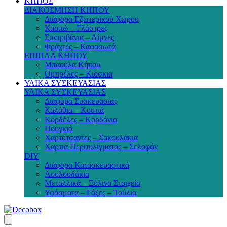
ΚΗΠΟΣ
ΔΙΑΚΟΣΜΗΣΗ ΚΗΠΟΥ
Διάφορα Εξωτερικού Χώρου
Κασπώ – Γλάστρες
Συντριβάνια – Λίμνες
Φράχτες – Καφασωτά
ΕΠΙΠΛΑ ΚΗΠΟΥ
Μπαούλα Κήπου
Ομπρέλες – Κιόσκια
ΥΛΙΚΑ ΣΥΣΚΕΥΑΣΙΑΣ
ΥΛΙΚΑ ΣΥΣΚΕΥΑΣΙΑΣ
Διάφορα Συσκευασίας
Καλάθια – Κουτιά
Κορδέλες – Κορδόνια
Πουγκιά
Χαρτότσαντες – Σακουλάκια
Χαρτιά Περιτυλίγματος – Σελοφάν
DIY
Διάφορα Κατασκευαστικά
Λουλουδάκια
Μεταλλικά – Ξύλινα Στοιχεία
Υφάσματα – Γάζες – Τούλια