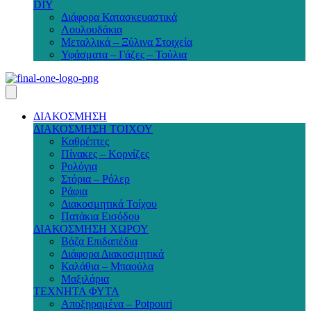
DIY
Διάφορα Κατασκευαστικά
Λουλουδάκια
Μεταλλικά – Ξύλινα Στοιχεία
Υφάσματα – Γάζες – Τούλια
ΔΙΑΚΟΣΜΗΣΗ
ΔΙΑΚΟΣΜΗΣΗ ΤΟΙΧΟΥ
Καθρέπτες
Πίνακες – Κορνίζες
Ρολόγια
Στόρια – Ρόλερ
Ράφια
Διακοσμητικά Τοίχου
Πατάκια Εισόδου
ΔΙΑΚΟΣΜΗΣΗ ΧΩΡΟΥ
Βάζα Επιδαπέδια
Διάφορα Διακοσμητικά
Καλάθια – Μπαούλα
Μαξιλάρια
ΤΕΧΝΗΤΑ ΦΥΤΑ
Αποξηραμένα – Potpouri