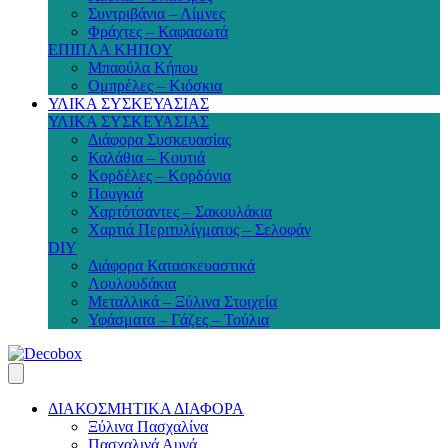
Συντριβάνια – Λίμνες
Φράχτες – Καφασωτά
ΕΠΙΠΛΑ ΚΗΠΟΥ
Μπαούλα Κήπου
Ομπρέλες – Κιόσκια
ΥΛΙΚΑ ΣΥΣΚΕΥΑΣΙΑΣ
ΥΛΙΚΑ ΣΥΣΚΕΥΑΣΙΑΣ
Διάφορα Συσκευασίας
Καλάθια – Κουτιά
Κορδέλες – Κορδόνια
Πουγκιά
Χαρτότσαντες – Σακουλάκια
Χαρτιά Περιτυλίγματος – Σελοφάν
DIY
Διάφορα Κατασκευαστικά
Λουλουδάκια
Μεταλλικά – Ξύλινα Στοιχεία
Υφάσματα – Γάζες – Τούλια
ΔΙΑΚΟΣΜΗΤΙΚΑ ΔΙΑΦΟΡΑ
Ξύλινα Πασχαλίνα
Πασχαλινά Αυγά