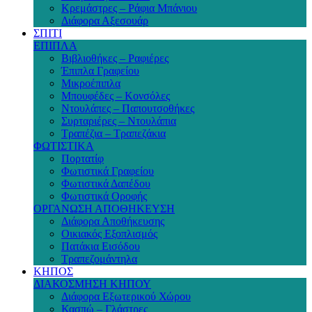
Κρεμάστρες – Ράφια Μπάνιου
Διάφορα Αξεσουάρ
ΣΠΙΤΙ
ΕΠΙΠΛΑ
Βιβλιοθήκες – Ραφιέρες
Έπιπλα Γραφείου
Μικροέπιπλα
Μπουφέδες – Κονσόλες
Ντουλάπες – Παπουτσοθήκες
Συρταριέρες – Ντουλάπια
Τραπέζια – Τραπεζάκια
ΦΩΤΙΣΤΙΚΑ
Πορτατίφ
Φωτιστικά Γραφείου
Φωτιστικά Δαπέδου
Φωτιστικά Οροφής
ΟΡΓΑΝΩΣΗ ΑΠΟΘΗΚΕΥΣΗ
Διάφορα Αποθήκευσης
Οικιακός Εξοπλισμός
Πατάκια Εισόδου
Τραπεζομάντηλα
ΚΗΠΟΣ
ΔΙΑΚΟΣΜΗΣΗ ΚΗΠΟΥ
Διάφορα Εξωτερικού Χώρου
Κασπώ – Γλάστρες