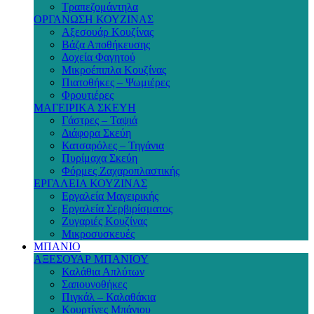
Τραπεζομάντηλα
ΟΡΓΑΝΩΣΗ ΚΟΥΖΙΝΑΣ
Αξεσουάρ Κουζίνας
Βάζα Αποθήκευσης
Δοχεία Φαγητού
Μικροέπιπλα Κουζίνας
Πιατοθήκες – Ψωμιέρες
Φρουτιέρες
ΜΑΓΕΙΡΙΚΑ ΣΚΕΥΗ
Γάστρες – Ταψιά
Διάφορα Σκεύη
Κατσαρόλες – Τηγάνια
Πυρίμαχα Σκεύη
Φόρμες Ζαχαροπλαστικής
ΕΡΓΑΛΕΙΑ ΚΟΥΖΙΝΑΣ
Εργαλεία Μαγειρικής
Εργαλεία Σερβιρίσματος
Ζυγαριές Κουζίνας
Μικροσυσκευές
ΜΠΑΝΙΟ
ΑΞΕΣΟΥΑΡ ΜΠΑΝΙΟΥ
Καλάθια Απλύτων
Σαπουνοθήκες
Πιγκάλ – Καλαθάκια
Κουρτίνες Μπάνιου