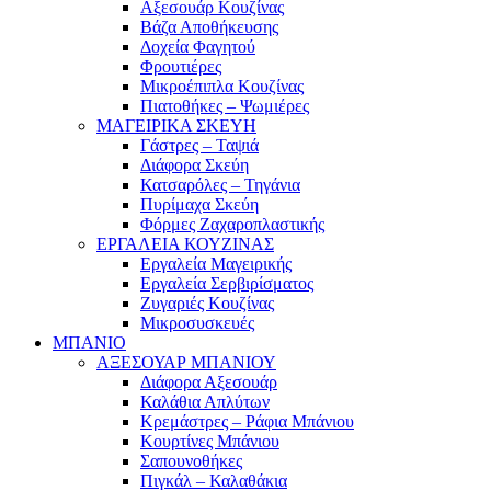
Αξεσουάρ Κουζίνας
Βάζα Αποθήκευσης
Δοχεία Φαγητού
Φρουτιέρες
Μικροέπιπλα Κουζίνας
Πιατοθήκες – Ψωμιέρες
ΜΑΓΕΙΡΙΚΑ ΣΚΕΥΗ
Γάστρες – Ταψιά
Διάφορα Σκεύη
Κατσαρόλες – Τηγάνια
Πυρίμαχα Σκεύη
Φόρμες Ζαχαροπλαστικής
ΕΡΓΑΛΕΙΑ ΚΟΥΖΙΝΑΣ
Εργαλεία Μαγειρικής
Εργαλεία Σερβιρίσματος
Ζυγαριές Κουζίνας
Μικροσυσκευές
ΜΠΑΝΙΟ
ΑΞΕΣΟΥΑΡ ΜΠΑΝΙΟΥ
Διάφορα Αξεσουάρ
Καλάθια Απλύτων
Κρεμάστρες – Ράφια Μπάνιου
Κουρτίνες Μπάνιου
Σαπουνοθήκες
Πιγκάλ – Καλαθάκια