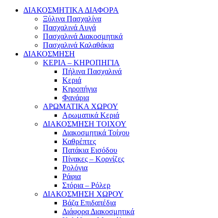
ΔΙΑΚΟΣΜΗΤΙΚΑ ΔΙΑΦΟΡΑ
Ξύλινα Πασχαλίνα
Πασχαλινά Αυγά
Πασχαλινά Διακοσμητικά
Πασχαλινά Καλαθάκια
ΔΙΑΚΟΣΜΗΣΗ
ΚΕΡΙΑ – ΚΗΡΟΠΗΓΙΑ
Πήλινα Πασχαλινά
Κεριά
Κηροπήγια
Φανάρια
ΑΡΩΜΑΤΙΚΑ ΧΩΡΟΥ
Αρωματικά Κεριά
ΔΙΑΚΟΣΜΗΣΗ ΤΟΙΧΟΥ
Διακοσμητικά Τοίχου
Καθρέπτες
Πατάκια Εισόδου
Πίνακες – Κορνίζες
Ρολόγια
Ράφια
Στόρια – Ρόλερ
ΔΙΑΚΟΣΜΗΣΗ ΧΩΡΟΥ
Βάζα Επιδαπέδια
Διάφορα Διακοσμητικά