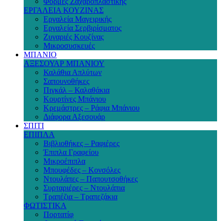
Φόρμες Ζαχαροπλαστικής
ΕΡΓΑΛΕΙΑ ΚΟΥΖΙΝΑΣ
Εργαλεία Μαγειρικής
Εργαλεία Σερβιρίσματος
Ζυγαριές Κουζίνας
Μικροσυσκευές
ΜΠΑΝΙΟ
ΑΞΕΣΟΥΑΡ ΜΠΑΝΙΟΥ
Καλάθια Απλύτων
Σαπουνοθήκες
Πιγκάλ – Καλαθάκια
Κουρτίνες Μπάνιου
Κρεμάστρες – Ράφια Μπάνιου
Διάφορα Αξεσουάρ
ΣΠΙΤΙ
ΕΠΙΠΛΑ
Βιβλιοθήκες – Ραφιέρες
Έπιπλα Γραφείου
Μικροέπιπλα
Μπουφέδες – Κονσόλες
Ντουλάπες – Παπουτσοθήκες
Συρταριέρες – Ντουλάπια
Τραπέζια – Τραπεζάκια
ΦΩΤΙΣΤΙΚΑ
Πορτατίφ