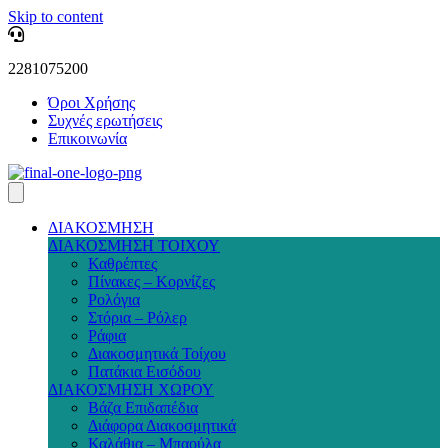
Skip to content
2281075200
Όροι Χρήσης
Συχνές ερωτήσεις
Επικοινωνία
ΔΙΑΚΟΣΜΗΣΗ
ΔΙΑΚΟΣΜΗΣΗ ΤΟΙΧΟΥ
Καθρέπτες
Πίνακες – Κορνίζες
Ρολόγια
Στόρια – Ρόλερ
Ράφια
Διακοσμητικά Τοίχου
Πατάκια Εισόδου
ΔΙΑΚΟΣΜΗΣΗ ΧΩΡΟΥ
Βάζα Επιδαπέδια
Διάφορα Διακοσμητικά
Καλάθια – Μπαούλα