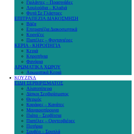
Γιρλάντες – Πρασινάδες
Λουλούδια – Κλαδιά
Φυτά Σε Γλάστρες
ΕΠΙΤΡΑΠΕΖΙΑ ΔΙΑΚΟΣΜΗΣΗ
Βάζα
Επιτραπέζια Διακοσμητικά
Κορνίζες
Πιατέλες – Φοντανιέρες
ΚΕΡΙΑ - ΚΗΡΟΠΗΓΙΑ
Κεριά
Κηροπήγια
Φανάρια
ΑΡΩΜΑΤΙΚΑ ΧΩΡΟΥ
Αρωματικά Κεριά
ΚΟΥΖΙΝΑ
ΕΙΔΗ ΣΕΡΒΙΡΙΣΜΑΤΟΣ
Αλατοπίπερα
Δίσκοι Σερβιρίσματος
Θερμός
Καράφες – Κανάτες
Μαχαιροπίρουνα
Πιάτα – Σερβίτσια
Πιατέλες – Ορντερβιέρες
Ποτήρια
Σουβέρ – Σουπλά