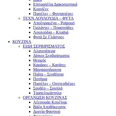
Επιτραπέζια Διακοσμητικά
Κορνίζες
Πιατέλες – Φοντανιέρες
ΤΕΧΝ.ΛΟΥΛΟΥΔΙΑ – ΦΥΤΑ
Αποξηραμένα – Potpouri
Γιρλάντες – Πρασινάδες
Λουλούδια – Κλαδιά
Φυτά Σε Γλάστρες
ΚΟΥΖΙΝΑ
ΕΙΔΗ ΣΕΡΒΙΡΙΣΜΑΤΟΣ
Αλατοπίπερα
Δίσκοι Σερβιρίσματος
Θερμός
Καράφες – Κανάτες
Μαχαιροπίρουνα
Πιάτα – Σερβίτσια
Ποτήρια
Πιατέλες – Ορντερβιέρες
Σουβέρ – Σουπλά
Τραπεζομάντηλα
ΟΡΓΑΝΩΣΗ ΚΟΥΖΙΝΑΣ
Αξεσουάρ Κουζίνας
Βάζα Αποθήκευσης
Δοχεία Φαγητού