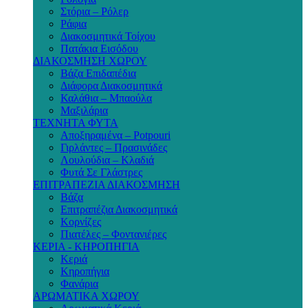
Στόρια – Ρόλερ
Ράφια
Διακοσμητικά Τοίχου
Πατάκια Εισόδου
ΔΙΑΚΟΣΜΗΣΗ ΧΩΡΟΥ
Βάζα Επιδαπέδια
Διάφορα Διακοσμητικά
Καλάθια – Μπαούλα
Μαξιλάρια
ΤΕΧΝΗΤΑ ΦΥΤΑ
Αποξηραμένα – Potpouri
Γιρλάντες – Πρασινάδες
Λουλούδια – Κλαδιά
Φυτά Σε Γλάστρες
ΕΠΙΤΡΑΠΕΖΙΑ ΔΙΑΚΟΣΜΗΣΗ
Βάζα
Επιτραπέζια Διακοσμητικά
Κορνίζες
Πιατέλες – Φοντανιέρες
ΚΕΡΙΑ - ΚΗΡΟΠΗΓΙΑ
Κεριά
Κηροπήγια
Φανάρια
ΑΡΩΜΑΤΙΚΑ ΧΩΡΟΥ