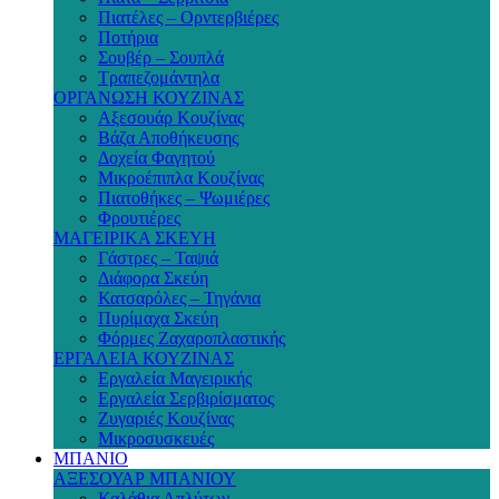
Πιατέλες – Ορντερβιέρες
Ποτήρια
Σουβέρ – Σουπλά
Τραπεζομάντηλα
ΟΡΓΑΝΩΣΗ ΚΟΥΖΙΝΑΣ
Αξεσουάρ Κουζίνας
Βάζα Αποθήκευσης
Δοχεία Φαγητού
Μικροέπιπλα Κουζίνας
Πιατοθήκες – Ψωμιέρες
Φρουτιέρες
ΜΑΓΕΙΡΙΚΑ ΣΚΕΥΗ
Γάστρες – Ταψιά
Διάφορα Σκεύη
Κατσαρόλες – Τηγάνια
Πυρίμαχα Σκεύη
Φόρμες Ζαχαροπλαστικής
ΕΡΓΑΛΕΙΑ ΚΟΥΖΙΝΑΣ
Εργαλεία Μαγειρικής
Εργαλεία Σερβιρίσματος
Ζυγαριές Κουζίνας
Μικροσυσκευές
ΜΠΑΝΙΟ
ΑΞΕΣΟΥΑΡ ΜΠΑΝΙΟΥ
Καλάθια Απλύτων