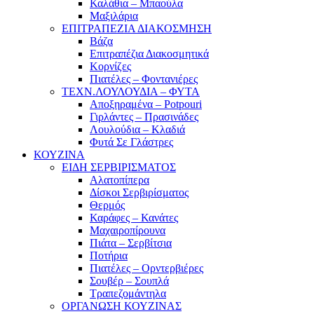
Καλάθια – Μπαούλα
Μαξιλάρια
ΕΠΙΤΡΑΠΕΖΙΑ ΔΙΑΚΟΣΜΗΣΗ
Βάζα
Επιτραπέζια Διακοσμητικά
Κορνίζες
Πιατέλες – Φοντανιέρες
ΤΕΧΝ.ΛΟΥΛΟΥΔΙΑ – ΦΥΤΑ
Αποξηραμένα – Potpouri
Γιρλάντες – Πρασινάδες
Λουλούδια – Κλαδιά
Φυτά Σε Γλάστρες
ΚΟΥΖΙΝΑ
ΕΙΔΗ ΣΕΡΒΙΡΙΣΜΑΤΟΣ
Αλατοπίπερα
Δίσκοι Σερβιρίσματος
Θερμός
Καράφες – Κανάτες
Μαχαιροπίρουνα
Πιάτα – Σερβίτσια
Ποτήρια
Πιατέλες – Ορντερβιέρες
Σουβέρ – Σουπλά
Τραπεζομάντηλα
ΟΡΓΑΝΩΣΗ ΚΟΥΖΙΝΑΣ