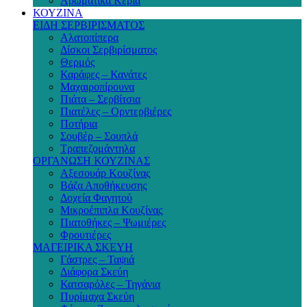
Αρωματικά Κεριά
ΚΟΥΖΙΝΑ
ΕΙΔΗ ΣΕΡΒΙΡΙΣΜΑΤΟΣ
Αλατοπίπερα
Δίσκοι Σερβιρίσματος
Θερμός
Καράφες – Κανάτες
Μαχαιροπίρουνα
Πιάτα – Σερβίτσια
Πιατέλες – Ορντερβιέρες
Ποτήρια
Σουβέρ – Σουπλά
Τραπεζομάντηλα
ΟΡΓΑΝΩΣΗ ΚΟΥΖΙΝΑΣ
Αξεσουάρ Κουζίνας
Βάζα Αποθήκευσης
Δοχεία Φαγητού
Μικροέπιπλα Κουζίνας
Πιατοθήκες – Ψωμιέρες
Φρουτιέρες
ΜΑΓΕΙΡΙΚΑ ΣΚΕΥΗ
Γάστρες – Ταψιά
Διάφορα Σκεύη
Κατσαρόλες – Τηγάνια
Πυρίμαχα Σκεύη