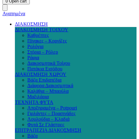
0
Open cart
Αγαπημένα
ΔΙΑΚΟΣΜΗΣΗ
ΔΙΑΚΟΣΜΗΣΗ ΤΟΙΧΟΥ
Καθρέπτες
Πίνακες – Κορνίζες
Ρολόγια
Στόρια – Ρόλερ
Ράφια
Διακοσμητικά Τοίχου
Πατάκια Εισόδου
ΔΙΑΚΟΣΜΗΣΗ ΧΩΡΟΥ
Βάζα Επιδαπέδια
Διάφορα Διακοσμητικά
Καλάθια – Μπαούλα
Μαξιλάρια
ΤΕΧΝΗΤΑ ΦΥΤΑ
Αποξηραμένα – Potpouri
Γιρλάντες – Πρασινάδες
Λουλούδια – Κλαδιά
Φυτά Σε Γλάστρες
ΕΠΙΤΡΑΠΕΖΙΑ ΔΙΑΚΟΣΜΗΣΗ
Βάζα