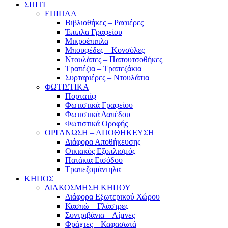
ΣΠΙΤΙ
ΕΠΙΠΛΑ
Βιβλιοθήκες – Ραφιέρες
Έπιπλα Γραφείου
Μικροέπιπλα
Μπουφέδες – Κονσόλες
Ντουλάπες – Παπουτσοθήκες
Τραπέζια – Τραπεζάκια
Συρταριέρες – Ντουλάπια
ΦΩΤΙΣΤΙΚΑ
Πορτατίφ
Φωτιστικά Γραφείου
Φωτιστικά Δαπέδου
Φωτιστικά Οροφής
ΟΡΓΑΝΩΣΗ – ΑΠΟΘΗΚΕΥΣΗ
Διάφορα Αποθήκευσης
Οικιακός Εξοπλισμός
Πατάκια Εισόδου
Τραπεζομάντηλα
ΚΗΠΟΣ
ΔΙΑΚΟΣΜΗΣΗ ΚΗΠΟΥ
Διάφορα Εξωτερικού Χώρου
Κασπώ – Γλάστρες
Συντριβάνια – Λίμνες
Φράχτες – Καφασωτά