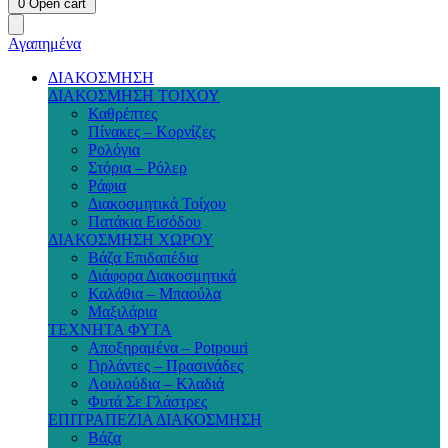
0
Open cart
Αγαπημένα
ΔΙΑΚΟΣΜΗΣΗ
ΔΙΑΚΟΣΜΗΣΗ ΤΟΙΧΟΥ
Καθρέπτες
Πίνακες – Κορνίζες
Ρολόγια
Στόρια – Ρόλερ
Ράφια
Διακοσμητικά Τοίχου
Πατάκια Εισόδου
ΔΙΑΚΟΣΜΗΣΗ ΧΩΡΟΥ
Βάζα Επιδαπέδια
Διάφορα Διακοσμητικά
Καλάθια – Μπαούλα
Μαξιλάρια
ΤΕΧΝΗΤΑ ΦΥΤΑ
Αποξηραμένα – Potpouri
Γιρλάντες – Πρασινάδες
Λουλούδια – Κλαδιά
Φυτά Σε Γλάστρες
ΕΠΙΤΡΑΠΕΖΙΑ ΔΙΑΚΟΣΜΗΣΗ
Βάζα