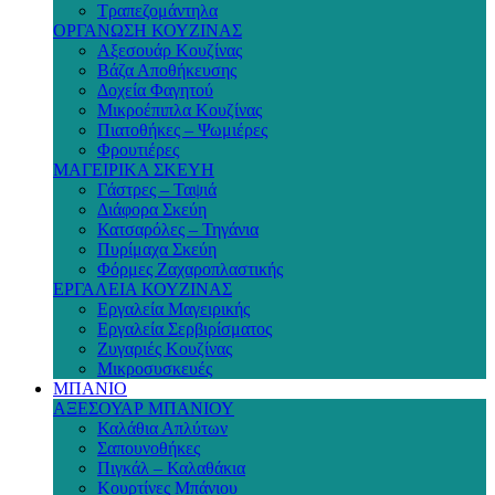
Τραπεζομάντηλα
ΟΡΓΑΝΩΣΗ ΚΟΥΖΙΝΑΣ
Αξεσουάρ Κουζίνας
Βάζα Αποθήκευσης
Δοχεία Φαγητού
Μικροέπιπλα Κουζίνας
Πιατοθήκες – Ψωμιέρες
Φρουτιέρες
ΜΑΓΕΙΡΙΚΑ ΣΚΕΥΗ
Γάστρες – Ταψιά
Διάφορα Σκεύη
Κατσαρόλες – Τηγάνια
Πυρίμαχα Σκεύη
Φόρμες Ζαχαροπλαστικής
ΕΡΓΑΛΕΙΑ ΚΟΥΖΙΝΑΣ
Εργαλεία Μαγειρικής
Εργαλεία Σερβιρίσματος
Ζυγαριές Κουζίνας
Μικροσυσκευές
ΜΠΑΝΙΟ
ΑΞΕΣΟΥΑΡ ΜΠΑΝΙΟΥ
Καλάθια Απλύτων
Σαπουνοθήκες
Πιγκάλ – Καλαθάκια
Κουρτίνες Μπάνιου