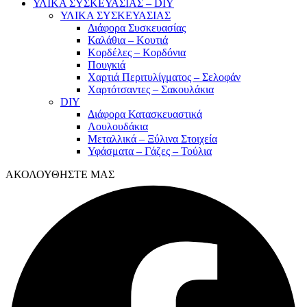
ΥΛΙΚΑ ΣΥΣΚΕΥΑΣΙΑΣ – DIY
ΥΛΙΚΑ ΣΥΣΚΕΥΑΣΙΑΣ
Διάφορα Συσκευασίας
Καλάθια – Κουτιά
Κορδέλες – Κορδόνια
Πουγκιά
Χαρτιά Περιτυλίγματος – Σελοφάν
Χαρτότσαντες – Σακουλάκια
DIY
Διάφορα Κατασκευαστικά
Λουλουδάκια
Μεταλλικά – Ξύλινα Στοιχεία
Υφάσματα – Γάζες – Τούλια
ΑΚΟΛΟΥΘΗΣΤΕ ΜΑΣ