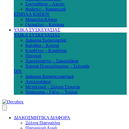
Συντριβάνια – Λίμνες
Φράχτες – Καφασωτά
ΕΠΙΠΛΑ ΚΗΠΟΥ
Μπαούλα Κήπου
Ομπρέλες – Κιόσκια
ΥΛΙΚΑ ΣΥΣΚΕΥΑΣΙΑΣ
ΥΛΙΚΑ ΣΥΣΚΕΥΑΣΙΑΣ
Διάφορα Συσκευασίας
Καλάθια – Κουτιά
Κορδέλες – Κορδόνια
Πουγκιά
Χαρτότσαντες – Σακουλάκια
Χαρτιά Περιτυλίγματος – Σελοφάν
DIY
Διάφορα Κατασκευαστικά
Λουλουδάκια
Μεταλλικά – Ξύλινα Στοιχεία
Υφάσματα – Γάζες – Τούλια
ΔΙΑΚΟΣΜΗΤΙΚΑ ΔΙΑΦΟΡΑ
Ξύλινα Πασχαλίνα
Πασχαλινά Αυγά