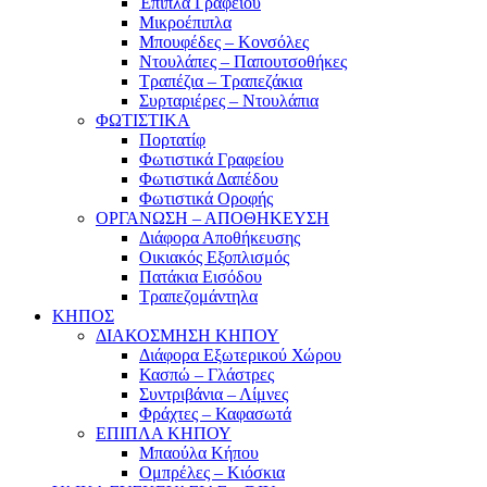
Έπιπλα Γραφείου
Μικροέπιπλα
Μπουφέδες – Κονσόλες
Ντουλάπες – Παπουτσοθήκες
Τραπέζια – Τραπεζάκια
Συρταριέρες – Ντουλάπια
ΦΩΤΙΣΤΙΚΑ
Πορτατίφ
Φωτιστικά Γραφείου
Φωτιστικά Δαπέδου
Φωτιστικά Οροφής
ΟΡΓΑΝΩΣΗ – ΑΠΟΘΗΚΕΥΣΗ
Διάφορα Αποθήκευσης
Οικιακός Εξοπλισμός
Πατάκια Εισόδου
Τραπεζομάντηλα
ΚΗΠΟΣ
ΔΙΑΚΟΣΜΗΣΗ ΚΗΠΟΥ
Διάφορα Εξωτερικού Χώρου
Κασπώ – Γλάστρες
Συντριβάνια – Λίμνες
Φράχτες – Καφασωτά
ΕΠΙΠΛΑ ΚΗΠΟΥ
Μπαούλα Κήπου
Ομπρέλες – Κιόσκια