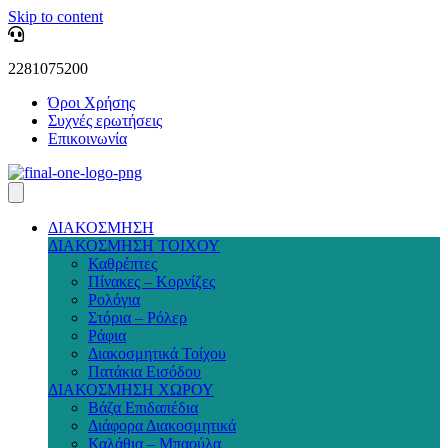
Skip to content
2281075200
Όροι Χρήσης
Συχνές ερωτήσεις
Επικοινωνία
ΔΙΑΚΟΣΜΗΣΗ
ΔΙΑΚΟΣΜΗΣΗ ΤΟΙΧΟΥ
Καθρέπτες
Πίνακες – Κορνίζες
Ρολόγια
Στόρια – Ρόλερ
Ράφια
Διακοσμητικά Τοίχου
Πατάκια Εισόδου
ΔΙΑΚΟΣΜΗΣΗ ΧΩΡΟΥ
Βάζα Επιδαπέδια
Διάφορα Διακοσμητικά
Καλάθια – Μπαούλα