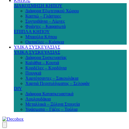
ΚΗΠΟΣ
ΔΙΑΚΟΣΜΗΣΗ ΚΗΠΟΥ
Διάφορα Εξωτερικού Χώρου
Κασπώ – Γλάστρες
Συντριβάνια – Λίμνες
Φράχτες – Καφασωτά
ΕΠΙΠΛΑ ΚΗΠΟΥ
Μπαούλα Κήπου
Ομπρέλες – Κιόσκια
ΥΛΙΚΑ ΣΥΣΚΕΥΑΣΙΑΣ
ΥΛΙΚΑ ΣΥΣΚΕΥΑΣΙΑΣ
Διάφορα Συσκευασίας
Καλάθια – Κουτιά
Κορδέλες – Κορδόνια
Πουγκιά
Χαρτότσαντες – Σακουλάκια
Χαρτιά Περιτυλίγματος – Σελοφάν
DIY
Διάφορα Κατασκευαστικά
Λουλουδάκια
Μεταλλικά – Ξύλινα Στοιχεία
Υφάσματα – Γάζες – Τούλια