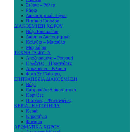
Στόρια – Ρόλερ
Ράφια
Διακοσμητικά Τοίχου
Πατάκια Εισόδου
ΔΙΑΚΟΣΜΗΣΗ ΧΩΡΟΥ
Βάζα Επιδαπέδια
Διάφορα Διακοσμητικά
Καλάθια – Μπαούλα
Μαξιλάρια
ΤΕΧΝΗΤΑ ΦΥΤΑ
Αποξηραμένα – Potpouri
Γιρλάντες – Πρασινάδες
Λουλούδια – Κλαδιά
Φυτά Σε Γλάστρες
ΕΠΙΤΡΑΠΕΖΙΑ ΔΙΑΚΟΣΜΗΣΗ
Βάζα
Επιτραπέζια Διακοσμητικά
Κορνίζες
Πιατέλες – Φοντανιέρες
ΚΕΡΙΑ - ΚΗΡΟΠΗΓΙΑ
Κεριά
Κηροπήγια
Φανάρια
ΑΡΩΜΑΤΙΚΑ ΧΩΡΟΥ