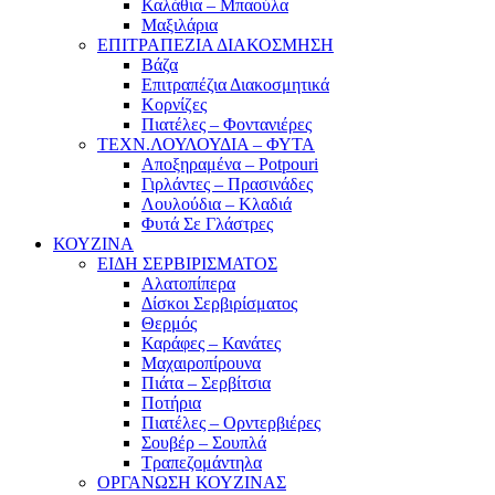
Καλάθια – Μπαούλα
Μαξιλάρια
ΕΠΙΤΡΑΠΕΖΙΑ ΔΙΑΚΟΣΜΗΣΗ
Βάζα
Επιτραπέζια Διακοσμητικά
Κορνίζες
Πιατέλες – Φοντανιέρες
ΤΕΧΝ.ΛΟΥΛΟΥΔΙΑ – ΦΥΤΑ
Αποξηραμένα – Potpouri
Γιρλάντες – Πρασινάδες
Λουλούδια – Κλαδιά
Φυτά Σε Γλάστρες
ΚΟΥΖΙΝΑ
ΕΙΔΗ ΣΕΡΒΙΡΙΣΜΑΤΟΣ
Αλατοπίπερα
Δίσκοι Σερβιρίσματος
Θερμός
Καράφες – Κανάτες
Μαχαιροπίρουνα
Πιάτα – Σερβίτσια
Ποτήρια
Πιατέλες – Ορντερβιέρες
Σουβέρ – Σουπλά
Τραπεζομάντηλα
ΟΡΓΑΝΩΣΗ ΚΟΥΖΙΝΑΣ