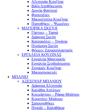
Αξεσουάρ Κουζίνας
Βάζα Αποθήκευσης
Δοχεία Φαγητού
Φρουτιέρες
Μικροέπιπλα Κουζίνας
Πιατοθήκες – Ψωμιέρες
ΜΑΓΕΙΡΙΚΑ ΣΚΕΥΗ
Γάστρες – Ταψιά
Διάφορα Σκεύη
Κατσαρόλες – Τηγάνια
Πυρίμαχα Σκεύη
Φόρμες Ζαχαροπλαστικής
ΕΡΓΑΛΕΙΑ ΚΟΥΖΙΝΑΣ
Εργαλεία Μαγειρικής
Εργαλεία Σερβιρίσματος
Ζυγαριές Κουζίνας
Μικροσυσκευές
ΜΠΑΝΙΟ
ΑΞΕΣΟΥΑΡ ΜΠΑΝΙΟΥ
Διάφορα Αξεσουάρ
Καλάθια Απλύτων
Κρεμάστρες – Ράφια Μπάνιου
Κουρτίνες Μπάνιου
Σαπουνοθήκες
Πιγκάλ – Καλαθάκια