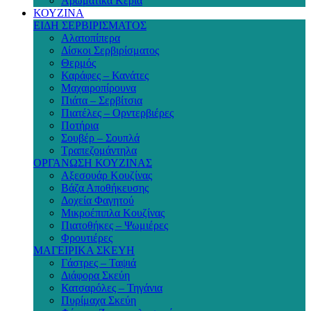
Αρωματικά Κεριά
ΚΟΥΖΙΝΑ
ΕΙΔΗ ΣΕΡΒΙΡΙΣΜΑΤΟΣ
Αλατοπίπερα
Δίσκοι Σερβιρίσματος
Θερμός
Καράφες – Κανάτες
Μαχαιροπίρουνα
Πιάτα – Σερβίτσια
Πιατέλες – Ορντερβιέρες
Ποτήρια
Σουβέρ – Σουπλά
Τραπεζομάντηλα
ΟΡΓΑΝΩΣΗ ΚΟΥΖΙΝΑΣ
Αξεσουάρ Κουζίνας
Βάζα Αποθήκευσης
Δοχεία Φαγητού
Μικροέπιπλα Κουζίνας
Πιατοθήκες – Ψωμιέρες
Φρουτιέρες
ΜΑΓΕΙΡΙΚΑ ΣΚΕΥΗ
Γάστρες – Ταψιά
Διάφορα Σκεύη
Κατσαρόλες – Τηγάνια
Πυρίμαχα Σκεύη