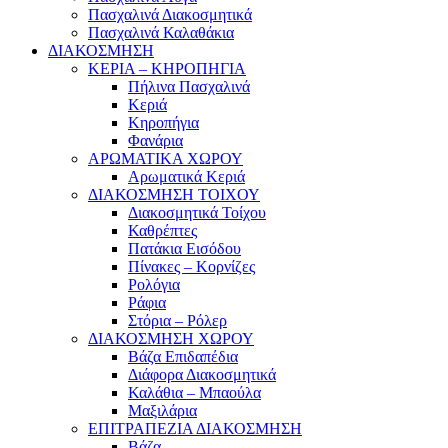
Πασχαλινά Διακοσμητικά
Πασχαλινά Καλαθάκια
ΔΙΑΚΟΣΜΗΣΗ
ΚΕΡΙΑ – ΚΗΡΟΠΗΓΙΑ
Πήλινα Πασχαλινά
Κεριά
Κηροπήγια
Φανάρια
ΑΡΩΜΑΤΙΚΑ ΧΩΡΟΥ
Αρωματικά Κεριά
ΔΙΑΚΟΣΜΗΣΗ ΤΟΙΧΟΥ
Διακοσμητικά Τοίχου
Καθρέπτες
Πατάκια Εισόδου
Πίνακες – Κορνίζες
Ρολόγια
Ράφια
Στόρια – Ρόλερ
ΔΙΑΚΟΣΜΗΣΗ ΧΩΡΟΥ
Βάζα Επιδαπέδια
Διάφορα Διακοσμητικά
Καλάθια – Μπαούλα
Μαξιλάρια
ΕΠΙΤΡΑΠΕΖΙΑ ΔΙΑΚΟΣΜΗΣΗ
Βάζα