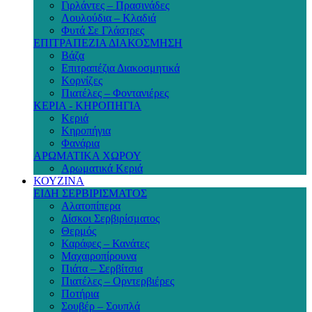
Γιρλάντες – Πρασινάδες
Λουλούδια – Κλαδιά
Φυτά Σε Γλάστρες
ΕΠΙΤΡΑΠΕΖΙΑ ΔΙΑΚΟΣΜΗΣΗ
Βάζα
Επιτραπέζια Διακοσμητικά
Κορνίζες
Πιατέλες – Φοντανιέρες
ΚΕΡΙΑ - ΚΗΡΟΠΗΓΙΑ
Κεριά
Κηροπήγια
Φανάρια
ΑΡΩΜΑΤΙΚΑ ΧΩΡΟΥ
Αρωματικά Κεριά
ΚΟΥΖΙΝΑ
ΕΙΔΗ ΣΕΡΒΙΡΙΣΜΑΤΟΣ
Αλατοπίπερα
Δίσκοι Σερβιρίσματος
Θερμός
Καράφες – Κανάτες
Μαχαιροπίρουνα
Πιάτα – Σερβίτσια
Πιατέλες – Ορντερβιέρες
Ποτήρια
Σουβέρ – Σουπλά