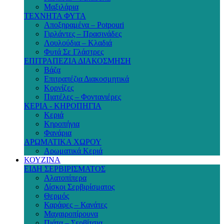
Μαξιλάρια
ΤΕΧΝΗΤΑ ΦΥΤΑ
Αποξηραμένα – Potpouri
Γιρλάντες – Πρασινάδες
Λουλούδια – Κλαδιά
Φυτά Σε Γλάστρες
ΕΠΙΤΡΑΠΕΖΙΑ ΔΙΑΚΟΣΜΗΣΗ
Βάζα
Επιτραπέζια Διακοσμητικά
Κορνίζες
Πιατέλες – Φοντανιέρες
ΚΕΡΙΑ - ΚΗΡΟΠΗΓΙΑ
Κεριά
Κηροπήγια
Φανάρια
ΑΡΩΜΑΤΙΚΑ ΧΩΡΟΥ
Αρωματικά Κεριά
ΚΟΥΖΙΝΑ
ΕΙΔΗ ΣΕΡΒΙΡΙΣΜΑΤΟΣ
Αλατοπίπερα
Δίσκοι Σερβιρίσματος
Θερμός
Καράφες – Κανάτες
Μαχαιροπίρουνα
Πιάτα – Σερβίτσια