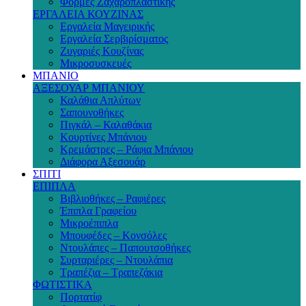
Φόρμες Ζαχαροπλαστικής
ΕΡΓΑΛΕΙΑ ΚΟΥΖΙΝΑΣ
Εργαλεία Μαγειρικής
Εργαλεία Σερβιρίσματος
Ζυγαριές Κουζίνας
Μικροσυσκευές
ΜΠΑΝΙΟ
ΑΞΕΣΟΥΑΡ ΜΠΑΝΙΟΥ
Καλάθια Απλύτων
Σαπουνοθήκες
Πιγκάλ – Καλαθάκια
Κουρτίνες Μπάνιου
Κρεμάστρες – Ράφια Μπάνιου
Διάφορα Αξεσουάρ
ΣΠΙΤΙ
ΕΠΙΠΛΑ
Βιβλιοθήκες – Ραφιέρες
Έπιπλα Γραφείου
Μικροέπιπλα
Μπουφέδες – Κονσόλες
Ντουλάπες – Παπουτσοθήκες
Συρταριέρες – Ντουλάπια
Τραπέζια – Τραπεζάκια
ΦΩΤΙΣΤΙΚΑ
Πορτατίφ