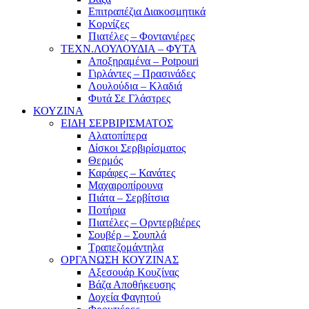
Επιτραπέζια Διακοσμητικά
Κορνίζες
Πιατέλες – Φοντανιέρες
ΤΕΧΝ.ΛΟΥΛΟΥΔΙΑ – ΦΥΤΑ
Αποξηραμένα – Potpouri
Γιρλάντες – Πρασινάδες
Λουλούδια – Κλαδιά
Φυτά Σε Γλάστρες
ΚΟΥΖΙΝΑ
ΕΙΔΗ ΣΕΡΒΙΡΙΣΜΑΤΟΣ
Αλατοπίπερα
Δίσκοι Σερβιρίσματος
Θερμός
Καράφες – Κανάτες
Μαχαιροπίρουνα
Πιάτα – Σερβίτσια
Ποτήρια
Πιατέλες – Ορντερβιέρες
Σουβέρ – Σουπλά
Τραπεζομάντηλα
ΟΡΓΑΝΩΣΗ ΚΟΥΖΙΝΑΣ
Αξεσουάρ Κουζίνας
Βάζα Αποθήκευσης
Δοχεία Φαγητού