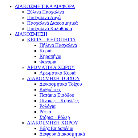
ΔΙΑΚΟΣΜΗΤΙΚΑ ΔΙΑΦΟΡΑ
Ξύλινα Πασχαλίνα
Πασχαλινά Αυγά
Πασχαλινά Διακοσμητικά
Πασχαλινά Καλαθάκια
ΔΙΑΚΟΣΜΗΣΗ
ΚΕΡΙΑ – ΚΗΡΟΠΗΓΙΑ
Πήλινα Πασχαλινά
Κεριά
Κηροπήγια
Φανάρια
ΑΡΩΜΑΤΙΚΑ ΧΩΡΟΥ
Αρωματικά Κεριά
ΔΙΑΚΟΣΜΗΣΗ ΤΟΙΧΟΥ
Διακοσμητικά Τοίχου
Καθρέπτες
Πατάκια Εισόδου
Πίνακες – Κορνίζες
Ρολόγια
Ράφια
Στόρια – Ρόλερ
ΔΙΑΚΟΣΜΗΣΗ ΧΩΡΟΥ
Βάζα Επιδαπέδια
Διάφορα Διακοσμητικά