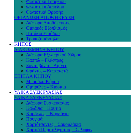
Φωτιστικά Γραφείου
Φωτιστικά Δαπέδου
Φωτιστικά Οροφής
ΟΡΓΑΝΩΣΗ ΑΠΟΘΗΚΕΥΣΗ
Διάφορα Αποθήκευσης
Οικιακός Εξοπλισμός
Πατάκια Εισόδου
Τραπεζομάντηλα
ΚΗΠΟΣ
ΔΙΑΚΟΣΜΗΣΗ ΚΗΠΟΥ
Διάφορα Εξωτερικού Χώρου
Κασπώ – Γλάστρες
Συντριβάνια – Λίμνες
Φράχτες – Καφασωτά
ΕΠΙΠΛΑ ΚΗΠΟΥ
Μπαούλα Κήπου
Ομπρέλες – Κιόσκια
ΥΛΙΚΑ ΣΥΣΚΕΥΑΣΙΑΣ
ΥΛΙΚΑ ΣΥΣΚΕΥΑΣΙΑΣ
Διάφορα Συσκευασίας
Καλάθια – Κουτιά
Κορδέλες – Κορδόνια
Πουγκιά
Χαρτότσαντες – Σακουλάκια
Χαρτιά Περιτυλίγματος – Σελοφάν