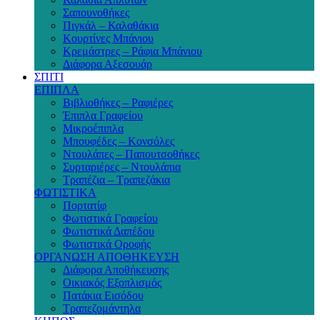
Σαπουνοθήκες
Πιγκάλ – Καλαθάκια
Κουρτίνες Μπάνιου
Κρεμάστρες – Ράφια Μπάνιου
Διάφορα Αξεσουάρ
ΣΠΙΤΙ
ΕΠΙΠΛΑ
Βιβλιοθήκες – Ραφιέρες
Έπιπλα Γραφείου
Μικροέπιπλα
Μπουφέδες – Κονσόλες
Ντουλάπες – Παπουτσοθήκες
Συρταριέρες – Ντουλάπια
Τραπέζια – Τραπεζάκια
ΦΩΤΙΣΤΙΚΑ
Πορτατίφ
Φωτιστικά Γραφείου
Φωτιστικά Δαπέδου
Φωτιστικά Οροφής
ΟΡΓΑΝΩΣΗ ΑΠΟΘΗΚΕΥΣΗ
Διάφορα Αποθήκευσης
Οικιακός Εξοπλισμός
Πατάκια Εισόδου
Τραπεζομάντηλα