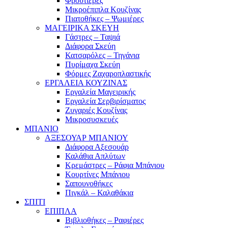
Φρουτιέρες
Μικροέπιπλα Κουζίνας
Πιατοθήκες – Ψωμιέρες
ΜΑΓΕΙΡΙΚΑ ΣΚΕΥΗ
Γάστρες – Ταψιά
Διάφορα Σκεύη
Κατσαρόλες – Τηγάνια
Πυρίμαχα Σκεύη
Φόρμες Ζαχαροπλαστικής
ΕΡΓΑΛΕΙΑ ΚΟΥΖΙΝΑΣ
Εργαλεία Μαγειρικής
Εργαλεία Σερβιρίσματος
Ζυγαριές Κουζίνας
Μικροσυσκευές
ΜΠΑΝΙΟ
ΑΞΕΣΟΥΑΡ ΜΠΑΝΙΟΥ
Διάφορα Αξεσουάρ
Καλάθια Απλύτων
Κρεμάστρες – Ράφια Μπάνιου
Κουρτίνες Μπάνιου
Σαπουνοθήκες
Πιγκάλ – Καλαθάκια
ΣΠΙΤΙ
ΕΠΙΠΛΑ
Βιβλιοθήκες – Ραφιέρες