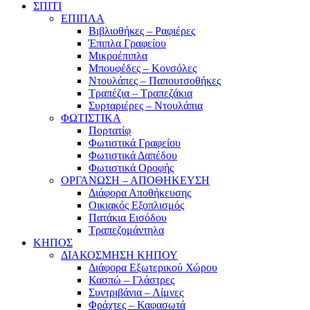
ΣΠΙΤΙ
ΕΠΙΠΛΑ
Βιβλιοθήκες – Ραφιέρες
Έπιπλα Γραφείου
Μικροέπιπλα
Μπουφέδες – Κονσόλες
Ντουλάπες – Παπουτσοθήκες
Τραπέζια – Τραπεζάκια
Συρταριέρες – Ντουλάπια
ΦΩΤΙΣΤΙΚΑ
Πορτατίφ
Φωτιστικά Γραφείου
Φωτιστικά Δαπέδου
Φωτιστικά Οροφής
ΟΡΓΑΝΩΣΗ – ΑΠΟΘΗΚΕΥΣΗ
Διάφορα Αποθήκευσης
Οικιακός Εξοπλισμός
Πατάκια Εισόδου
Τραπεζομάντηλα
ΚΗΠΟΣ
ΔΙΑΚΟΣΜΗΣΗ ΚΗΠΟΥ
Διάφορα Εξωτερικού Χώρου
Κασπώ – Γλάστρες
Συντριβάνια – Λίμνες
Φράχτες – Καφασωτά