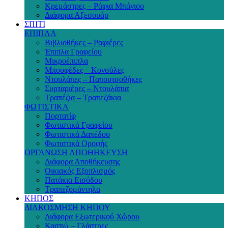
Κρεμάστρες – Ράφια Μπάνιου
Διάφορα Αξεσουάρ
ΣΠΙΤΙ
ΕΠΙΠΛΑ
Βιβλιοθήκες – Ραφιέρες
Έπιπλα Γραφείου
Μικροέπιπλα
Μπουφέδες – Κονσόλες
Ντουλάπες – Παπουτσοθήκες
Συρταριέρες – Ντουλάπια
Τραπέζια – Τραπεζάκια
ΦΩΤΙΣΤΙΚΑ
Πορτατίφ
Φωτιστικά Γραφείου
Φωτιστικά Δαπέδου
Φωτιστικά Οροφής
ΟΡΓΑΝΩΣΗ ΑΠΟΘΗΚΕΥΣΗ
Διάφορα Αποθήκευσης
Οικιακός Εξοπλισμός
Πατάκια Εισόδου
Τραπεζομάντηλα
ΚΗΠΟΣ
ΔΙΑΚΟΣΜΗΣΗ ΚΗΠΟΥ
Διάφορα Εξωτερικού Χώρου
Κασπώ – Γλάστρες