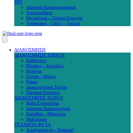
DIY
Διάφορα Κατασκευαστικά
Λουλουδάκια
Μεταλλικά – Ξύλινα Στοιχεία
Υφάσματα – Γάζες – Τούλια
ΔΙΑΚΟΣΜΗΣΗ
ΔΙΑΚΟΣΜΗΣΗ ΤΟΙΧΟΥ
Καθρέπτες
Πίνακες – Κορνίζες
Ρολόγια
Στόρια – Ρόλερ
Ράφια
Διακοσμητικά Τοίχου
Πατάκια Εισόδου
ΔΙΑΚΟΣΜΗΣΗ ΧΩΡΟΥ
Βάζα Επιδαπέδια
Διάφορα Διακοσμητικά
Καλάθια – Μπαούλα
Μαξιλάρια
ΤΕΧΝΗΤΑ ΦΥΤΑ
Αποξηραμένα – Potpouri