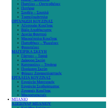
Πιατέλες – Ορντερβιέρες
Ποτήρια
Σουβέρ – Σουπλά
Τραπεζομάντηλα
ΟΡΓΑΝΩΣΗ ΚΟΥΖΙΝΑΣ
Αξεσουάρ Κουζίνας
Βάζα Αποθήκευσης
Δοχεία Φαγητού
Μικροέπιπλα Κουζίνας
Πιατοθήκες – Ψωμιέρες
Φρουτιέρες
ΜΑΓΕΙΡΙΚΑ ΣΚΕΥΗ
Γάστρες – Ταψιά
Διάφορα Σκεύη
Κατσαρόλες – Τηγάνια
Πυρίμαχα Σκεύη
Φόρμες Ζαχαροπλαστικής
ΕΡΓΑΛΕΙΑ ΚΟΥΖΙΝΑΣ
Εργαλεία Μαγειρικής
Εργαλεία Σερβιρίσματος
Ζυγαριές Κουζίνας
Μικροσυσκευές
ΜΠΑΝΙΟ
ΑΞΕΣΟΥΑΡ ΜΠΑΝΙΟΥ
Καλάθια Απλύτων