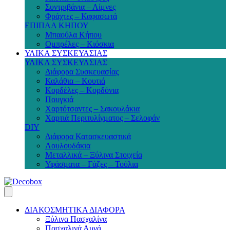
Συντριβάνια – Λίμνες
Φράχτες – Καφασωτά
ΕΠΙΠΛΑ ΚΗΠΟΥ
Μπαούλα Κήπου
Ομπρέλες – Κιόσκια
ΥΛΙΚΑ ΣΥΣΚΕΥΑΣΙΑΣ
ΥΛΙΚΑ ΣΥΣΚΕΥΑΣΙΑΣ
Διάφορα Συσκευασίας
Καλάθια – Κουτιά
Κορδέλες – Κορδόνια
Πουγκιά
Χαρτότσαντες – Σακουλάκια
Χαρτιά Περιτυλίγματος – Σελοφάν
DIY
Διάφορα Κατασκευαστικά
Λουλουδάκια
Μεταλλικά – Ξύλινα Στοιχεία
Υφάσματα – Γάζες – Τούλια
ΔΙΑΚΟΣΜΗΤΙΚΑ ΔΙΑΦΟΡΑ
Ξύλινα Πασχαλίνα
Πασχαλινά Αυγά