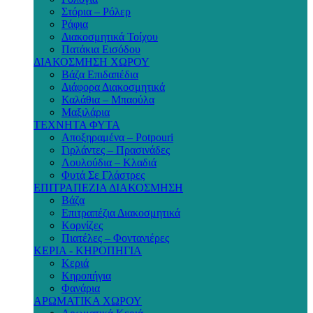
Στόρια – Ρόλερ
Ράφια
Διακοσμητικά Τοίχου
Πατάκια Εισόδου
ΔΙΑΚΟΣΜΗΣΗ ΧΩΡΟΥ
Βάζα Επιδαπέδια
Διάφορα Διακοσμητικά
Καλάθια – Μπαούλα
Μαξιλάρια
ΤΕΧΝΗΤΑ ΦΥΤΑ
Αποξηραμένα – Potpouri
Γιρλάντες – Πρασινάδες
Λουλούδια – Κλαδιά
Φυτά Σε Γλάστρες
ΕΠΙΤΡΑΠΕΖΙΑ ΔΙΑΚΟΣΜΗΣΗ
Βάζα
Επιτραπέζια Διακοσμητικά
Κορνίζες
Πιατέλες – Φοντανιέρες
ΚΕΡΙΑ - ΚΗΡΟΠΗΓΙΑ
Κεριά
Κηροπήγια
Φανάρια
ΑΡΩΜΑΤΙΚΑ ΧΩΡΟΥ