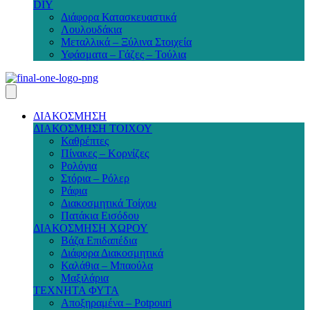
DIY
Διάφορα Κατασκευαστικά
Λουλουδάκια
Μεταλλικά – Ξύλινα Στοιχεία
Υφάσματα – Γάζες – Τούλια
ΔΙΑΚΟΣΜΗΣΗ
ΔΙΑΚΟΣΜΗΣΗ ΤΟΙΧΟΥ
Καθρέπτες
Πίνακες – Κορνίζες
Ρολόγια
Στόρια – Ρόλερ
Ράφια
Διακοσμητικά Τοίχου
Πατάκια Εισόδου
ΔΙΑΚΟΣΜΗΣΗ ΧΩΡΟΥ
Βάζα Επιδαπέδια
Διάφορα Διακοσμητικά
Καλάθια – Μπαούλα
Μαξιλάρια
ΤΕΧΝΗΤΑ ΦΥΤΑ
Αποξηραμένα – Potpouri