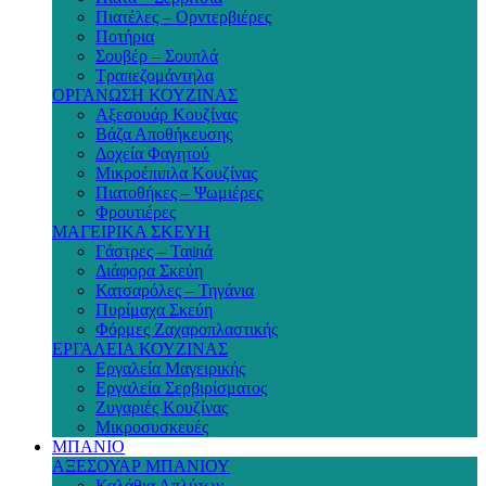
Πιατέλες – Ορντερβιέρες
Ποτήρια
Σουβέρ – Σουπλά
Τραπεζομάντηλα
ΟΡΓΑΝΩΣΗ ΚΟΥΖΙΝΑΣ
Αξεσουάρ Κουζίνας
Βάζα Αποθήκευσης
Δοχεία Φαγητού
Μικροέπιπλα Κουζίνας
Πιατοθήκες – Ψωμιέρες
Φρουτιέρες
ΜΑΓΕΙΡΙΚΑ ΣΚΕΥΗ
Γάστρες – Ταψιά
Διάφορα Σκεύη
Κατσαρόλες – Τηγάνια
Πυρίμαχα Σκεύη
Φόρμες Ζαχαροπλαστικής
ΕΡΓΑΛΕΙΑ ΚΟΥΖΙΝΑΣ
Εργαλεία Μαγειρικής
Εργαλεία Σερβιρίσματος
Ζυγαριές Κουζίνας
Μικροσυσκευές
ΜΠΑΝΙΟ
ΑΞΕΣΟΥΑΡ ΜΠΑΝΙΟΥ
Καλάθια Απλύτων