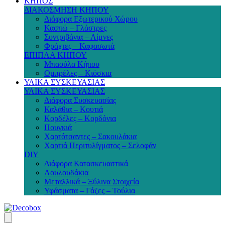
ΚΗΠΟΣ
ΔΙΑΚΟΣΜΗΣΗ ΚΗΠΟΥ
Διάφορα Εξωτερικού Χώρου
Κασπώ – Γλάστρες
Συντριβάνια – Λίμνες
Φράχτες – Καφασωτά
ΕΠΙΠΛΑ ΚΗΠΟΥ
Μπαούλα Κήπου
Ομπρέλες – Κιόσκια
ΥΛΙΚΑ ΣΥΣΚΕΥΑΣΙΑΣ
ΥΛΙΚΑ ΣΥΣΚΕΥΑΣΙΑΣ
Διάφορα Συσκευασίας
Καλάθια – Κουτιά
Κορδέλες – Κορδόνια
Πουγκιά
Χαρτότσαντες – Σακουλάκια
Χαρτιά Περιτυλίγματος – Σελοφάν
DIY
Διάφορα Κατασκευαστικά
Λουλουδάκια
Μεταλλικά – Ξύλινα Στοιχεία
Υφάσματα – Γάζες – Τούλια