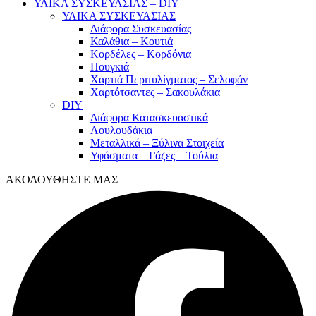
ΥΛΙΚΑ ΣΥΣΚΕΥΑΣΙΑΣ – DIY
ΥΛΙΚΑ ΣΥΣΚΕΥΑΣΙΑΣ
Διάφορα Συσκευασίας
Καλάθια – Κουτιά
Κορδέλες – Κορδόνια
Πουγκιά
Χαρτιά Περιτυλίγματος – Σελοφάν
Χαρτότσαντες – Σακουλάκια
DIY
Διάφορα Κατασκευαστικά
Λουλουδάκια
Μεταλλικά – Ξύλινα Στοιχεία
Υφάσματα – Γάζες – Τούλια
ΑΚΟΛΟΥΘΗΣΤΕ ΜΑΣ