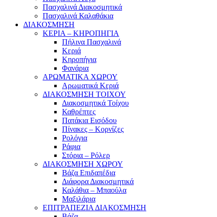
Πασχαλινά Διακοσμητικά
Πασχαλινά Καλαθάκια
ΔΙΑΚΟΣΜΗΣΗ
ΚΕΡΙΑ – ΚΗΡΟΠΗΓΙΑ
Πήλινα Πασχαλινά
Κεριά
Κηροπήγια
Φανάρια
ΑΡΩΜΑΤΙΚΑ ΧΩΡΟΥ
Αρωματικά Κεριά
ΔΙΑΚΟΣΜΗΣΗ ΤΟΙΧΟΥ
Διακοσμητικά Τοίχου
Καθρέπτες
Πατάκια Εισόδου
Πίνακες – Κορνίζες
Ρολόγια
Ράφια
Στόρια – Ρόλερ
ΔΙΑΚΟΣΜΗΣΗ ΧΩΡΟΥ
Βάζα Επιδαπέδια
Διάφορα Διακοσμητικά
Καλάθια – Μπαούλα
Μαξιλάρια
ΕΠΙΤΡΑΠΕΖΙΑ ΔΙΑΚΟΣΜΗΣΗ
Βάζα