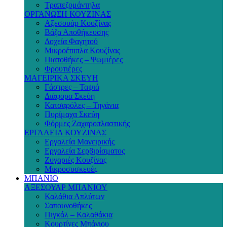
Τραπεζομάντηλα
ΟΡΓΑΝΩΣΗ ΚΟΥΖΙΝΑΣ
Αξεσουάρ Κουζίνας
Βάζα Αποθήκευσης
Δοχεία Φαγητού
Μικροέπιπλα Κουζίνας
Πιατοθήκες – Ψωμιέρες
Φρουτιέρες
ΜΑΓΕΙΡΙΚΑ ΣΚΕΥΗ
Γάστρες – Ταψιά
Διάφορα Σκεύη
Κατσαρόλες – Τηγάνια
Πυρίμαχα Σκεύη
Φόρμες Ζαχαροπλαστικής
ΕΡΓΑΛΕΙΑ ΚΟΥΖΙΝΑΣ
Εργαλεία Μαγειρικής
Εργαλεία Σερβιρίσματος
Ζυγαριές Κουζίνας
Μικροσυσκευές
ΜΠΑΝΙΟ
ΑΞΕΣΟΥΑΡ ΜΠΑΝΙΟΥ
Καλάθια Απλύτων
Σαπουνοθήκες
Πιγκάλ – Καλαθάκια
Κουρτίνες Μπάνιου