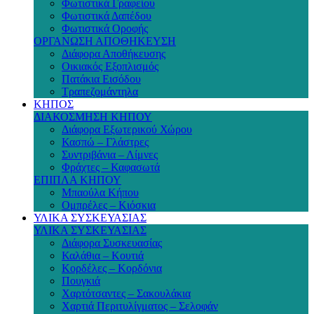
Φωτιστικά Γραφείου
Φωτιστικά Δαπέδου
Φωτιστικά Οροφής
ΟΡΓΑΝΩΣΗ ΑΠΟΘΗΚΕΥΣΗ
Διάφορα Αποθήκευσης
Οικιακός Εξοπλισμός
Πατάκια Εισόδου
Τραπεζομάντηλα
ΚΗΠΟΣ
ΔΙΑΚΟΣΜΗΣΗ ΚΗΠΟΥ
Διάφορα Εξωτερικού Χώρου
Κασπώ – Γλάστρες
Συντριβάνια – Λίμνες
Φράχτες – Καφασωτά
ΕΠΙΠΛΑ ΚΗΠΟΥ
Μπαούλα Κήπου
Ομπρέλες – Κιόσκια
ΥΛΙΚΑ ΣΥΣΚΕΥΑΣΙΑΣ
ΥΛΙΚΑ ΣΥΣΚΕΥΑΣΙΑΣ
Διάφορα Συσκευασίας
Καλάθια – Κουτιά
Κορδέλες – Κορδόνια
Πουγκιά
Χαρτότσαντες – Σακουλάκια
Χαρτιά Περιτυλίγματος – Σελοφάν