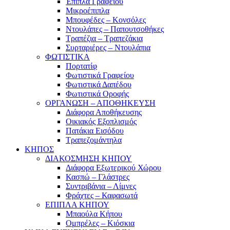
Έπιπλα Γραφείου
Μικροέπιπλα
Μπουφέδες – Κονσόλες
Ντουλάπες – Παπουτσοθήκες
Τραπέζια – Τραπεζάκια
Συρταριέρες – Ντουλάπια
ΦΩΤΙΣΤΙΚΑ
Πορτατίφ
Φωτιστικά Γραφείου
Φωτιστικά Δαπέδου
Φωτιστικά Οροφής
ΟΡΓΑΝΩΣΗ – ΑΠΟΘΗΚΕΥΣΗ
Διάφορα Αποθήκευσης
Οικιακός Εξοπλισμός
Πατάκια Εισόδου
Τραπεζομάντηλα
ΚΗΠΟΣ
ΔΙΑΚΟΣΜΗΣΗ ΚΗΠΟΥ
Διάφορα Εξωτερικού Χώρου
Κασπώ – Γλάστρες
Συντριβάνια – Λίμνες
Φράχτες – Καφασωτά
ΕΠΙΠΛΑ ΚΗΠΟΥ
Μπαούλα Κήπου
Ομπρέλες – Κιόσκια