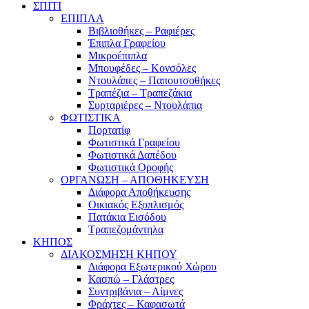
ΣΠΙΤΙ
ΕΠΙΠΛΑ
Βιβλιοθήκες – Ραφιέρες
Έπιπλα Γραφείου
Μικροέπιπλα
Μπουφέδες – Κονσόλες
Ντουλάπες – Παπουτσοθήκες
Τραπέζια – Τραπεζάκια
Συρταριέρες – Ντουλάπια
ΦΩΤΙΣΤΙΚΑ
Πορτατίφ
Φωτιστικά Γραφείου
Φωτιστικά Δαπέδου
Φωτιστικά Οροφής
ΟΡΓΑΝΩΣΗ – ΑΠΟΘΗΚΕΥΣΗ
Διάφορα Αποθήκευσης
Οικιακός Εξοπλισμός
Πατάκια Εισόδου
Τραπεζομάντηλα
ΚΗΠΟΣ
ΔΙΑΚΟΣΜΗΣΗ ΚΗΠΟΥ
Διάφορα Εξωτερικού Χώρου
Κασπώ – Γλάστρες
Συντριβάνια – Λίμνες
Φράχτες – Καφασωτά