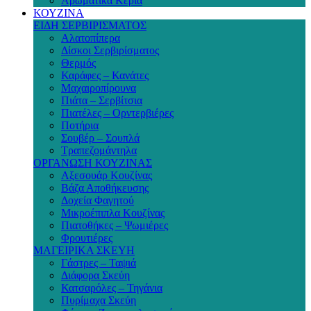
Αρωματικά Κεριά
ΚΟΥΖΙΝΑ
ΕΙΔΗ ΣΕΡΒΙΡΙΣΜΑΤΟΣ
Αλατοπίπερα
Δίσκοι Σερβιρίσματος
Θερμός
Καράφες – Κανάτες
Μαχαιροπίρουνα
Πιάτα – Σερβίτσια
Πιατέλες – Ορντερβιέρες
Ποτήρια
Σουβέρ – Σουπλά
Τραπεζομάντηλα
ΟΡΓΑΝΩΣΗ ΚΟΥΖΙΝΑΣ
Αξεσουάρ Κουζίνας
Βάζα Αποθήκευσης
Δοχεία Φαγητού
Μικροέπιπλα Κουζίνας
Πιατοθήκες – Ψωμιέρες
Φρουτιέρες
ΜΑΓΕΙΡΙΚΑ ΣΚΕΥΗ
Γάστρες – Ταψιά
Διάφορα Σκεύη
Κατσαρόλες – Τηγάνια
Πυρίμαχα Σκεύη