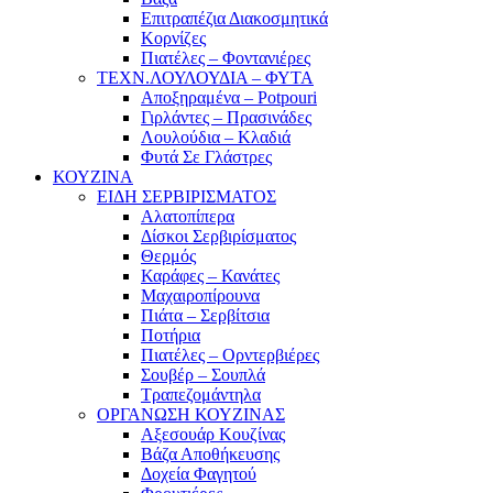
Επιτραπέζια Διακοσμητικά
Κορνίζες
Πιατέλες – Φοντανιέρες
ΤΕΧΝ.ΛΟΥΛΟΥΔΙΑ – ΦΥΤΑ
Αποξηραμένα – Potpouri
Γιρλάντες – Πρασινάδες
Λουλούδια – Κλαδιά
Φυτά Σε Γλάστρες
ΚΟΥΖΙΝΑ
ΕΙΔΗ ΣΕΡΒΙΡΙΣΜΑΤΟΣ
Αλατοπίπερα
Δίσκοι Σερβιρίσματος
Θερμός
Καράφες – Κανάτες
Μαχαιροπίρουνα
Πιάτα – Σερβίτσια
Ποτήρια
Πιατέλες – Ορντερβιέρες
Σουβέρ – Σουπλά
Τραπεζομάντηλα
ΟΡΓΑΝΩΣΗ ΚΟΥΖΙΝΑΣ
Αξεσουάρ Κουζίνας
Βάζα Αποθήκευσης
Δοχεία Φαγητού