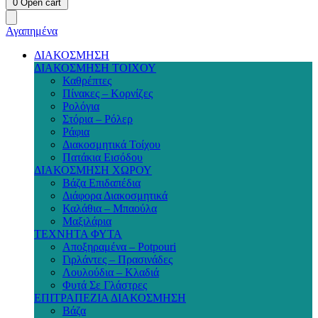
0
Open cart
Αγαπημένα
ΔΙΑΚΟΣΜΗΣΗ
ΔΙΑΚΟΣΜΗΣΗ ΤΟΙΧΟΥ
Καθρέπτες
Πίνακες – Κορνίζες
Ρολόγια
Στόρια – Ρόλερ
Ράφια
Διακοσμητικά Τοίχου
Πατάκια Εισόδου
ΔΙΑΚΟΣΜΗΣΗ ΧΩΡΟΥ
Βάζα Επιδαπέδια
Διάφορα Διακοσμητικά
Καλάθια – Μπαούλα
Μαξιλάρια
ΤΕΧΝΗΤΑ ΦΥΤΑ
Αποξηραμένα – Potpouri
Γιρλάντες – Πρασινάδες
Λουλούδια – Κλαδιά
Φυτά Σε Γλάστρες
ΕΠΙΤΡΑΠΕΖΙΑ ΔΙΑΚΟΣΜΗΣΗ
Βάζα