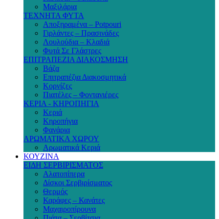
Μαξιλάρια
ΤΕΧΝΗΤΑ ΦΥΤΑ
Αποξηραμένα – Potpouri
Γιρλάντες – Πρασινάδες
Λουλούδια – Κλαδιά
Φυτά Σε Γλάστρες
ΕΠΙΤΡΑΠΕΖΙΑ ΔΙΑΚΟΣΜΗΣΗ
Βάζα
Επιτραπέζια Διακοσμητικά
Κορνίζες
Πιατέλες – Φοντανιέρες
ΚΕΡΙΑ - ΚΗΡΟΠΗΓΙΑ
Κεριά
Κηροπήγια
Φανάρια
ΑΡΩΜΑΤΙΚΑ ΧΩΡΟΥ
Αρωματικά Κεριά
ΚΟΥΖΙΝΑ
ΕΙΔΗ ΣΕΡΒΙΡΙΣΜΑΤΟΣ
Αλατοπίπερα
Δίσκοι Σερβιρίσματος
Θερμός
Καράφες – Κανάτες
Μαχαιροπίρουνα
Πιάτα – Σερβίτσια