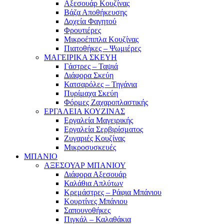
Αξεσουάρ Κουζίνας
Βάζα Αποθήκευσης
Δοχεία Φαγητού
Φρουτιέρες
Μικροέπιπλα Κουζίνας
Πιατοθήκες – Ψωμιέρες
ΜΑΓΕΙΡΙΚΑ ΣΚΕΥΗ
Γάστρες – Ταψιά
Διάφορα Σκεύη
Κατσαρόλες – Τηγάνια
Πυρίμαχα Σκεύη
Φόρμες Ζαχαροπλαστικής
ΕΡΓΑΛΕΙΑ ΚΟΥΖΙΝΑΣ
Εργαλεία Μαγειρικής
Εργαλεία Σερβιρίσματος
Ζυγαριές Κουζίνας
Μικροσυσκευές
ΜΠΑΝΙΟ
ΑΞΕΣΟΥΑΡ ΜΠΑΝΙΟΥ
Διάφορα Αξεσουάρ
Καλάθια Απλύτων
Κρεμάστρες – Ράφια Μπάνιου
Κουρτίνες Μπάνιου
Σαπουνοθήκες
Πιγκάλ – Καλαθάκια