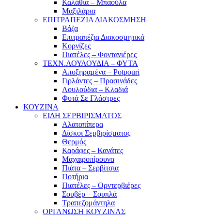
Καλάθια – Μπαούλα
Μαξιλάρια
ΕΠΙΤΡΑΠΕΖΙΑ ΔΙΑΚΟΣΜΗΣΗ
Βάζα
Επιτραπέζια Διακοσμητικά
Κορνίζες
Πιατέλες – Φοντανιέρες
ΤΕΧΝ.ΛΟΥΛΟΥΔΙΑ – ΦΥΤΑ
Αποξηραμένα – Potpouri
Γιρλάντες – Πρασινάδες
Λουλούδια – Κλαδιά
Φυτά Σε Γλάστρες
ΚΟΥΖΙΝΑ
ΕΙΔΗ ΣΕΡΒΙΡΙΣΜΑΤΟΣ
Αλατοπίπερα
Δίσκοι Σερβιρίσματος
Θερμός
Καράφες – Κανάτες
Μαχαιροπίρουνα
Πιάτα – Σερβίτσια
Ποτήρια
Πιατέλες – Ορντερβιέρες
Σουβέρ – Σουπλά
Τραπεζομάντηλα
ΟΡΓΑΝΩΣΗ ΚΟΥΖΙΝΑΣ