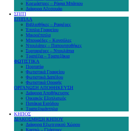
Κρεμάστρες – Ράφια Μπάνιου
Διάφορα Αξεσουάρ
ΣΠΙΤΙ
ΕΠΙΠΛΑ
Βιβλιοθήκες – Ραφιέρες
Έπιπλα Γραφείου
Μικροέπιπλα
Μπουφέδες – Κονσόλες
Ντουλάπες – Παπουτσοθήκες
Συρταριέρες – Ντουλάπια
Τραπέζια – Τραπεζάκια
ΦΩΤΙΣΤΙΚΑ
Πορτατίφ
Φωτιστικά Γραφείου
Φωτιστικά Δαπέδου
Φωτιστικά Οροφής
ΟΡΓΑΝΩΣΗ ΑΠΟΘΗΚΕΥΣΗ
Διάφορα Αποθήκευσης
Οικιακός Εξοπλισμός
Πατάκια Εισόδου
Τραπεζομάντηλα
ΚΗΠΟΣ
ΔΙΑΚΟΣΜΗΣΗ ΚΗΠΟΥ
Διάφορα Εξωτερικού Χώρου
Κασπώ – Γλάστρες