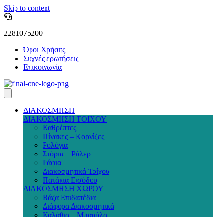
Skip to content
2281075200
Όροι Χρήσης
Συχνές ερωτήσεις
Επικοινωνία
ΔΙΑΚΟΣΜΗΣΗ
ΔΙΑΚΟΣΜΗΣΗ ΤΟΙΧΟΥ
Καθρέπτες
Πίνακες – Κορνίζες
Ρολόγια
Στόρια – Ρόλερ
Ράφια
Διακοσμητικά Τοίχου
Πατάκια Εισόδου
ΔΙΑΚΟΣΜΗΣΗ ΧΩΡΟΥ
Βάζα Επιδαπέδια
Διάφορα Διακοσμητικά
Καλάθια – Μπαούλα