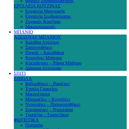
Φόρμες Ζαχαροπλαστικής
ΕΡΓΑΛΕΙΑ ΚΟΥΖΙΝΑΣ
Εργαλεία Μαγειρικής
Εργαλεία Σερβιρίσματος
Ζυγαριές Κουζίνας
Μικροσυσκευές
ΜΠΑΝΙΟ
ΑΞΕΣΟΥΑΡ ΜΠΑΝΙΟΥ
Καλάθια Απλύτων
Σαπουνοθήκες
Πιγκάλ – Καλαθάκια
Κουρτίνες Μπάνιου
Κρεμάστρες – Ράφια Μπάνιου
Διάφορα Αξεσουάρ
ΣΠΙΤΙ
ΕΠΙΠΛΑ
Βιβλιοθήκες – Ραφιέρες
Έπιπλα Γραφείου
Μικροέπιπλα
Μπουφέδες – Κονσόλες
Ντουλάπες – Παπουτσοθήκες
Συρταριέρες – Ντουλάπια
Τραπέζια – Τραπεζάκια
ΦΩΤΙΣΤΙΚΑ
Πορτατίφ