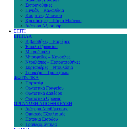
Σαπουνοθήκες
Πιγκάλ – Καλαθάκια
Κουρτίνες Μπάνιου
Κρεμάστρες – Ράφια Μπάνιου
Διάφορα Αξεσουάρ
ΣΠΙΤΙ
ΕΠΙΠΛΑ
Βιβλιοθήκες – Ραφιέρες
Έπιπλα Γραφείου
Μικροέπιπλα
Μπουφέδες – Κονσόλες
Ντουλάπες – Παπουτσοθήκες
Συρταριέρες – Ντουλάπια
Τραπέζια – Τραπεζάκια
ΦΩΤΙΣΤΙΚΑ
Πορτατίφ
Φωτιστικά Γραφείου
Φωτιστικά Δαπέδου
Φωτιστικά Οροφής
ΟΡΓΑΝΩΣΗ ΑΠΟΘΗΚΕΥΣΗ
Διάφορα Αποθήκευσης
Οικιακός Εξοπλισμός
Πατάκια Εισόδου
Τραπεζομάντηλα