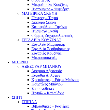
Φρουτιέρες
Μικροέπιπλα Κουζίνας
Πιατοθήκες – Ψωμιέρες
ΜΑΓΕΙΡΙΚΑ ΣΚΕΥΗ
Γάστρες – Ταψιά
Διάφορα Σκεύη
Κατσαρόλες – Τηγάνια
Πυρίμαχα Σκεύη
Φόρμες Ζαχαροπλαστικής
ΕΡΓΑΛΕΙΑ ΚΟΥΖΙΝΑΣ
Εργαλεία Μαγειρικής
Εργαλεία Σερβιρίσματος
Ζυγαριές Κουζίνας
Μικροσυσκευές
ΜΠΑΝΙΟ
ΑΞΕΣΟΥΑΡ ΜΠΑΝΙΟΥ
Διάφορα Αξεσουάρ
Καλάθια Απλύτων
Κρεμάστρες – Ράφια Μπάνιου
Κουρτίνες Μπάνιου
Σαπουνοθήκες
Πιγκάλ – Καλαθάκια
ΣΠΙΤΙ
ΕΠΙΠΛΑ
Βιβλιοθήκες – Ραφιέρες