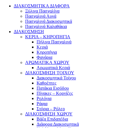
ΔΙΑΚΟΣΜΗΤΙΚΑ ΔΙΑΦΟΡΑ
Ξύλινα Πασχαλίνα
Πασχαλινά Αυγά
Πασχαλινά Διακοσμητικά
Πασχαλινά Καλαθάκια
ΔΙΑΚΟΣΜΗΣΗ
ΚΕΡΙΑ – ΚΗΡΟΠΗΓΙΑ
Πήλινα Πασχαλινά
Κεριά
Κηροπήγια
Φανάρια
ΑΡΩΜΑΤΙΚΑ ΧΩΡΟΥ
Αρωματικά Κεριά
ΔΙΑΚΟΣΜΗΣΗ ΤΟΙΧΟΥ
Διακοσμητικά Τοίχου
Καθρέπτες
Πατάκια Εισόδου
Πίνακες – Κορνίζες
Ρολόγια
Ράφια
Στόρια – Ρόλερ
ΔΙΑΚΟΣΜΗΣΗ ΧΩΡΟΥ
Βάζα Επιδαπέδια
Διάφορα Διακοσμητικά