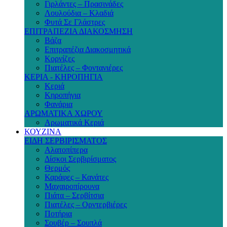
Γιρλάντες – Πρασινάδες
Λουλούδια – Κλαδιά
Φυτά Σε Γλάστρες
ΕΠΙΤΡΑΠΕΖΙΑ ΔΙΑΚΟΣΜΗΣΗ
Βάζα
Επιτραπέζια Διακοσμητικά
Κορνίζες
Πιατέλες – Φοντανιέρες
ΚΕΡΙΑ - ΚΗΡΟΠΗΓΙΑ
Κεριά
Κηροπήγια
Φανάρια
ΑΡΩΜΑΤΙΚΑ ΧΩΡΟΥ
Αρωματικά Κεριά
ΚΟΥΖΙΝΑ
ΕΙΔΗ ΣΕΡΒΙΡΙΣΜΑΤΟΣ
Αλατοπίπερα
Δίσκοι Σερβιρίσματος
Θερμός
Καράφες – Κανάτες
Μαχαιροπίρουνα
Πιάτα – Σερβίτσια
Πιατέλες – Ορντερβιέρες
Ποτήρια
Σουβέρ – Σουπλά