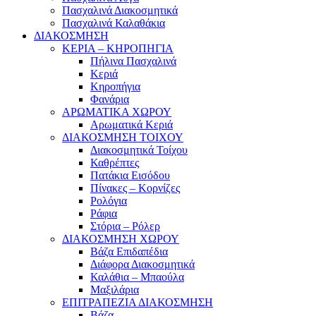
Πασχαλινά Διακοσμητικά
Πασχαλινά Καλαθάκια
ΔΙΑΚΟΣΜΗΣΗ
ΚΕΡΙΑ – ΚΗΡΟΠΗΓΙΑ
Πήλινα Πασχαλινά
Κεριά
Κηροπήγια
Φανάρια
ΑΡΩΜΑΤΙΚΑ ΧΩΡΟΥ
Αρωματικά Κεριά
ΔΙΑΚΟΣΜΗΣΗ ΤΟΙΧΟΥ
Διακοσμητικά Τοίχου
Καθρέπτες
Πατάκια Εισόδου
Πίνακες – Κορνίζες
Ρολόγια
Ράφια
Στόρια – Ρόλερ
ΔΙΑΚΟΣΜΗΣΗ ΧΩΡΟΥ
Βάζα Επιδαπέδια
Διάφορα Διακοσμητικά
Καλάθια – Μπαούλα
Μαξιλάρια
ΕΠΙΤΡΑΠΕΖΙΑ ΔΙΑΚΟΣΜΗΣΗ
Βάζα