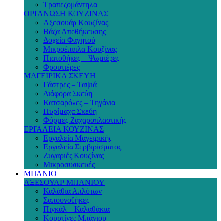
Τραπεζομάντηλα
ΟΡΓΑΝΩΣΗ ΚΟΥΖΙΝΑΣ
Αξεσουάρ Κουζίνας
Βάζα Αποθήκευσης
Δοχεία Φαγητού
Μικροέπιπλα Κουζίνας
Πιατοθήκες – Ψωμιέρες
Φρουτιέρες
ΜΑΓΕΙΡΙΚΑ ΣΚΕΥΗ
Γάστρες – Ταψιά
Διάφορα Σκεύη
Κατσαρόλες – Τηγάνια
Πυρίμαχα Σκεύη
Φόρμες Ζαχαροπλαστικής
ΕΡΓΑΛΕΙΑ ΚΟΥΖΙΝΑΣ
Εργαλεία Μαγειρικής
Εργαλεία Σερβιρίσματος
Ζυγαριές Κουζίνας
Μικροσυσκευές
ΜΠΑΝΙΟ
ΑΞΕΣΟΥΑΡ ΜΠΑΝΙΟΥ
Καλάθια Απλύτων
Σαπουνοθήκες
Πιγκάλ – Καλαθάκια
Κουρτίνες Μπάνιου