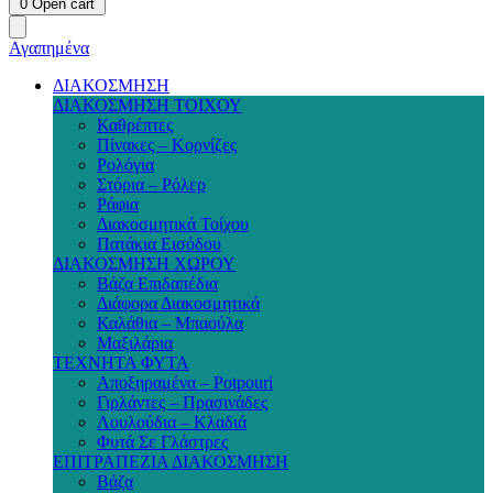
0
Open cart
Αγαπημένα
ΔΙΑΚΟΣΜΗΣΗ
ΔΙΑΚΟΣΜΗΣΗ ΤΟΙΧΟΥ
Καθρέπτες
Πίνακες – Κορνίζες
Ρολόγια
Στόρια – Ρόλερ
Ράφια
Διακοσμητικά Τοίχου
Πατάκια Εισόδου
ΔΙΑΚΟΣΜΗΣΗ ΧΩΡΟΥ
Βάζα Επιδαπέδια
Διάφορα Διακοσμητικά
Καλάθια – Μπαούλα
Μαξιλάρια
ΤΕΧΝΗΤΑ ΦΥΤΑ
Αποξηραμένα – Potpouri
Γιρλάντες – Πρασινάδες
Λουλούδια – Κλαδιά
Φυτά Σε Γλάστρες
ΕΠΙΤΡΑΠΕΖΙΑ ΔΙΑΚΟΣΜΗΣΗ
Βάζα