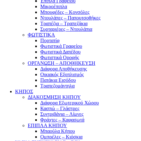
Έπιπλα Γραφείου
Μικροέπιπλα
Μπουφέδες – Κονσόλες
Ντουλάπες – Παπουτσοθήκες
Τραπέζια – Τραπεζάκια
Συρταριέρες – Ντουλάπια
ΦΩΤΙΣΤΙΚΑ
Πορτατίφ
Φωτιστικά Γραφείου
Φωτιστικά Δαπέδου
Φωτιστικά Οροφής
ΟΡΓΑΝΩΣΗ – ΑΠΟΘΗΚΕΥΣΗ
Διάφορα Αποθήκευσης
Οικιακός Εξοπλισμός
Πατάκια Εισόδου
Τραπεζομάντηλα
ΚΗΠΟΣ
ΔΙΑΚΟΣΜΗΣΗ ΚΗΠΟΥ
Διάφορα Εξωτερικού Χώρου
Κασπώ – Γλάστρες
Συντριβάνια – Λίμνες
Φράχτες – Καφασωτά
ΕΠΙΠΛΑ ΚΗΠΟΥ
Μπαούλα Κήπου
Ομπρέλες – Κιόσκια