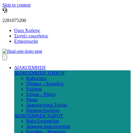
Skip to content
2281075200
Όροι Χρήσης
Συχνές ερωτήσεις
Επικοινωνία
ΔΙΑΚΟΣΜΗΣΗ
ΔΙΑΚΟΣΜΗΣΗ ΤΟΙΧΟΥ
Καθρέπτες
Πίνακες – Κορνίζες
Ρολόγια
Στόρια – Ρόλερ
Ράφια
Διακοσμητικά Τοίχου
Πατάκια Εισόδου
ΔΙΑΚΟΣΜΗΣΗ ΧΩΡΟΥ
Βάζα Επιδαπέδια
Διάφορα Διακοσμητικά
Καλάθια – Μπαούλα