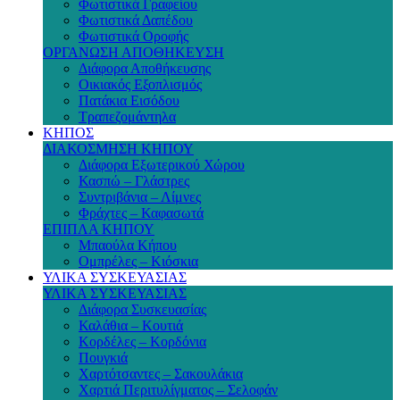
Φωτιστικά Γραφείου
Φωτιστικά Δαπέδου
Φωτιστικά Οροφής
ΟΡΓΑΝΩΣΗ ΑΠΟΘΗΚΕΥΣΗ
Διάφορα Αποθήκευσης
Οικιακός Εξοπλισμός
Πατάκια Εισόδου
Τραπεζομάντηλα
ΚΗΠΟΣ
ΔΙΑΚΟΣΜΗΣΗ ΚΗΠΟΥ
Διάφορα Εξωτερικού Χώρου
Κασπώ – Γλάστρες
Συντριβάνια – Λίμνες
Φράχτες – Καφασωτά
ΕΠΙΠΛΑ ΚΗΠΟΥ
Μπαούλα Κήπου
Ομπρέλες – Κιόσκια
ΥΛΙΚΑ ΣΥΣΚΕΥΑΣΙΑΣ
ΥΛΙΚΑ ΣΥΣΚΕΥΑΣΙΑΣ
Διάφορα Συσκευασίας
Καλάθια – Κουτιά
Κορδέλες – Κορδόνια
Πουγκιά
Χαρτότσαντες – Σακουλάκια
Χαρτιά Περιτυλίγματος – Σελοφάν