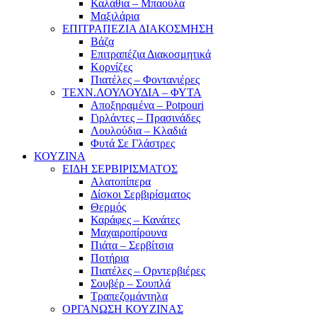
Καλάθια – Μπαούλα
Μαξιλάρια
ΕΠΙΤΡΑΠΕΖΙΑ ΔΙΑΚΟΣΜΗΣΗ
Βάζα
Επιτραπέζια Διακοσμητικά
Κορνίζες
Πιατέλες – Φοντανιέρες
ΤΕΧΝ.ΛΟΥΛΟΥΔΙΑ – ΦΥΤΑ
Αποξηραμένα – Potpouri
Γιρλάντες – Πρασινάδες
Λουλούδια – Κλαδιά
Φυτά Σε Γλάστρες
ΚΟΥΖΙΝΑ
ΕΙΔΗ ΣΕΡΒΙΡΙΣΜΑΤΟΣ
Αλατοπίπερα
Δίσκοι Σερβιρίσματος
Θερμός
Καράφες – Κανάτες
Μαχαιροπίρουνα
Πιάτα – Σερβίτσια
Ποτήρια
Πιατέλες – Ορντερβιέρες
Σουβέρ – Σουπλά
Τραπεζομάντηλα
ΟΡΓΑΝΩΣΗ ΚΟΥΖΙΝΑΣ