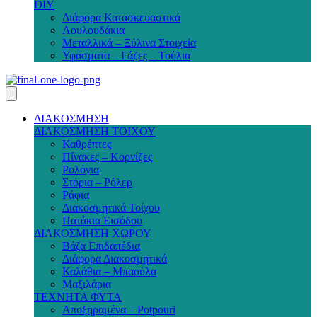
DIY
Διάφορα Κατασκευαστικά
Λουλουδάκια
Μεταλλικά – Ξύλινα Στοιχεία
Υφάσματα – Γάζες – Τούλια
ΔΙΑΚΟΣΜΗΣΗ
ΔΙΑΚΟΣΜΗΣΗ ΤΟΙΧΟΥ
Καθρέπτες
Πίνακες – Κορνίζες
Ρολόγια
Στόρια – Ρόλερ
Ράφια
Διακοσμητικά Τοίχου
Πατάκια Εισόδου
ΔΙΑΚΟΣΜΗΣΗ ΧΩΡΟΥ
Βάζα Επιδαπέδια
Διάφορα Διακοσμητικά
Καλάθια – Μπαούλα
Μαξιλάρια
ΤΕΧΝΗΤΑ ΦΥΤΑ
Αποξηραμένα – Potpouri