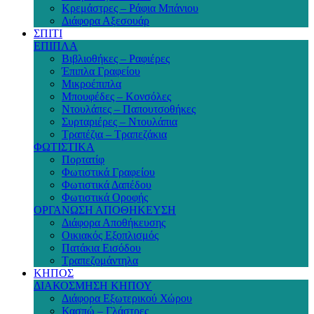
Κρεμάστρες – Ράφια Μπάνιου
Διάφορα Αξεσουάρ
ΣΠΙΤΙ
ΕΠΙΠΛΑ
Βιβλιοθήκες – Ραφιέρες
Έπιπλα Γραφείου
Μικροέπιπλα
Μπουφέδες – Κονσόλες
Ντουλάπες – Παπουτσοθήκες
Συρταριέρες – Ντουλάπια
Τραπέζια – Τραπεζάκια
ΦΩΤΙΣΤΙΚΑ
Πορτατίφ
Φωτιστικά Γραφείου
Φωτιστικά Δαπέδου
Φωτιστικά Οροφής
ΟΡΓΑΝΩΣΗ ΑΠΟΘΗΚΕΥΣΗ
Διάφορα Αποθήκευσης
Οικιακός Εξοπλισμός
Πατάκια Εισόδου
Τραπεζομάντηλα
ΚΗΠΟΣ
ΔΙΑΚΟΣΜΗΣΗ ΚΗΠΟΥ
Διάφορα Εξωτερικού Χώρου
Κασπώ – Γλάστρες