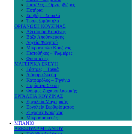
Πιατέλες – Ορντερβιέρες
Ποτήρια
Σουβέρ – Σουπλά
Τραπεζομάντηλα
ΟΡΓΑΝΩΣΗ ΚΟΥΖΙΝΑΣ
Αξεσουάρ Κουζίνας
Βάζα Αποθήκευσης
Δοχεία Φαγητού
Μικροέπιπλα Κουζίνας
Πιατοθήκες – Ψωμιέρες
Φρουτιέρες
ΜΑΓΕΙΡΙΚΑ ΣΚΕΥΗ
Γάστρες – Ταψιά
Διάφορα Σκεύη
Κατσαρόλες – Τηγάνια
Πυρίμαχα Σκεύη
Φόρμες Ζαχαροπλαστικής
ΕΡΓΑΛΕΙΑ ΚΟΥΖΙΝΑΣ
Εργαλεία Μαγειρικής
Εργαλεία Σερβιρίσματος
Ζυγαριές Κουζίνας
Μικροσυσκευές
ΜΠΑΝΙΟ
ΑΞΕΣΟΥΑΡ ΜΠΑΝΙΟΥ
Καλάθια Απλύτων