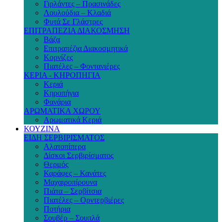
Γιρλάντες – Πρασινάδες
Λουλούδια – Κλαδιά
Φυτά Σε Γλάστρες
ΕΠΙΤΡΑΠΕΖΙΑ ΔΙΑΚΟΣΜΗΣΗ
Βάζα
Επιτραπέζια Διακοσμητικά
Κορνίζες
Πιατέλες – Φοντανιέρες
ΚΕΡΙΑ - ΚΗΡΟΠΗΓΙΑ
Κεριά
Κηροπήγια
Φανάρια
ΑΡΩΜΑΤΙΚΑ ΧΩΡΟΥ
Αρωματικά Κεριά
ΚΟΥΖΙΝΑ
ΕΙΔΗ ΣΕΡΒΙΡΙΣΜΑΤΟΣ
Αλατοπίπερα
Δίσκοι Σερβιρίσματος
Θερμός
Καράφες – Κανάτες
Μαχαιροπίρουνα
Πιάτα – Σερβίτσια
Πιατέλες – Ορντερβιέρες
Ποτήρια
Σουβέρ – Σουπλά