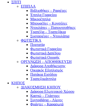
ΣΠΙΤΙ
ΕΠΙΠΛΑ
Βιβλιοθήκες – Ραφιέρες
Έπιπλα Γραφείου
Μικροέπιπλα
Μπουφέδες – Κονσόλες
Ντουλάπες – Παπουτσοθήκες
Τραπέζια – Τραπεζάκια
Συρταριέρες – Ντουλάπια
ΦΩΤΙΣΤΙΚΑ
Πορτατίφ
Φωτιστικά Γραφείου
Φωτιστικά Δαπέδου
Φωτιστικά Οροφής
ΟΡΓΑΝΩΣΗ – ΑΠΟΘΗΚΕΥΣΗ
Διάφορα Αποθήκευσης
Οικιακός Εξοπλισμός
Πατάκια Εισόδου
Τραπεζομάντηλα
ΚΗΠΟΣ
ΔΙΑΚΟΣΜΗΣΗ ΚΗΠΟΥ
Διάφορα Εξωτερικού Χώρου
Κασπώ – Γλάστρες
Συντριβάνια – Λίμνες
Φράχτες – Καφασωτά