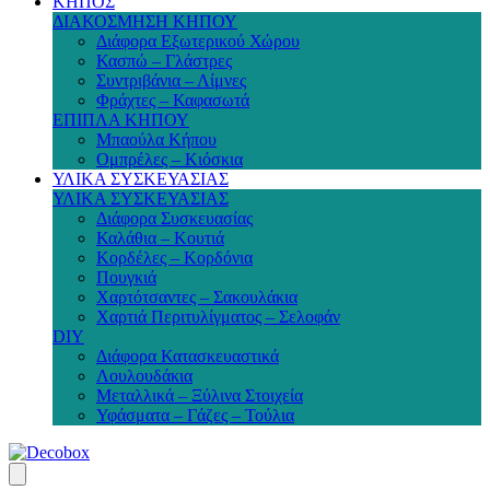
ΚΗΠΟΣ
ΔΙΑΚΟΣΜΗΣΗ ΚΗΠΟΥ
Διάφορα Εξωτερικού Χώρου
Κασπώ – Γλάστρες
Συντριβάνια – Λίμνες
Φράχτες – Καφασωτά
ΕΠΙΠΛΑ ΚΗΠΟΥ
Μπαούλα Κήπου
Ομπρέλες – Κιόσκια
ΥΛΙΚΑ ΣΥΣΚΕΥΑΣΙΑΣ
ΥΛΙΚΑ ΣΥΣΚΕΥΑΣΙΑΣ
Διάφορα Συσκευασίας
Καλάθια – Κουτιά
Κορδέλες – Κορδόνια
Πουγκιά
Χαρτότσαντες – Σακουλάκια
Χαρτιά Περιτυλίγματος – Σελοφάν
DIY
Διάφορα Κατασκευαστικά
Λουλουδάκια
Μεταλλικά – Ξύλινα Στοιχεία
Υφάσματα – Γάζες – Τούλια