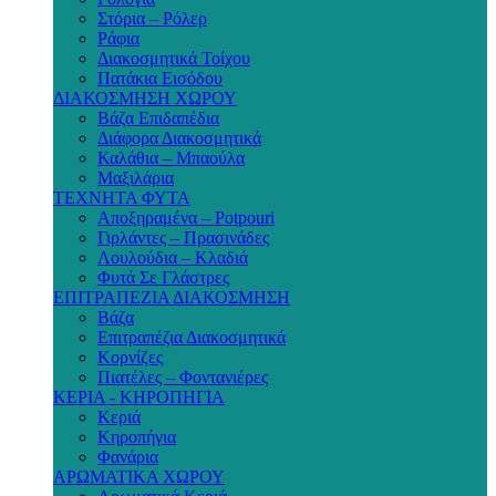
Στόρια – Ρόλερ
Ράφια
Διακοσμητικά Τοίχου
Πατάκια Εισόδου
ΔΙΑΚΟΣΜΗΣΗ ΧΩΡΟΥ
Βάζα Επιδαπέδια
Διάφορα Διακοσμητικά
Καλάθια – Μπαούλα
Μαξιλάρια
ΤΕΧΝΗΤΑ ΦΥΤΑ
Αποξηραμένα – Potpouri
Γιρλάντες – Πρασινάδες
Λουλούδια – Κλαδιά
Φυτά Σε Γλάστρες
ΕΠΙΤΡΑΠΕΖΙΑ ΔΙΑΚΟΣΜΗΣΗ
Βάζα
Επιτραπέζια Διακοσμητικά
Κορνίζες
Πιατέλες – Φοντανιέρες
ΚΕΡΙΑ - ΚΗΡΟΠΗΓΙΑ
Κεριά
Κηροπήγια
Φανάρια
ΑΡΩΜΑΤΙΚΑ ΧΩΡΟΥ