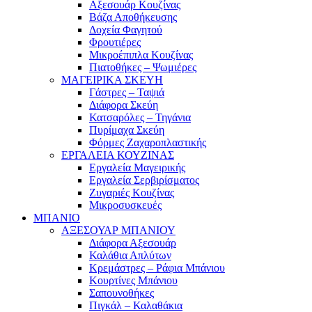
Αξεσουάρ Κουζίνας
Βάζα Αποθήκευσης
Δοχεία Φαγητού
Φρουτιέρες
Μικροέπιπλα Κουζίνας
Πιατοθήκες – Ψωμιέρες
ΜΑΓΕΙΡΙΚΑ ΣΚΕΥΗ
Γάστρες – Ταψιά
Διάφορα Σκεύη
Κατσαρόλες – Τηγάνια
Πυρίμαχα Σκεύη
Φόρμες Ζαχαροπλαστικής
ΕΡΓΑΛΕΙΑ ΚΟΥΖΙΝΑΣ
Εργαλεία Μαγειρικής
Εργαλεία Σερβιρίσματος
Ζυγαριές Κουζίνας
Μικροσυσκευές
ΜΠΑΝΙΟ
ΑΞΕΣΟΥΑΡ ΜΠΑΝΙΟΥ
Διάφορα Αξεσουάρ
Καλάθια Απλύτων
Κρεμάστρες – Ράφια Μπάνιου
Κουρτίνες Μπάνιου
Σαπουνοθήκες
Πιγκάλ – Καλαθάκια