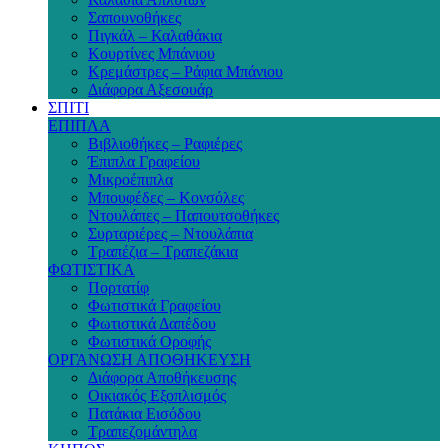
Σαπουνοθήκες
Πιγκάλ – Καλαθάκια
Κουρτίνες Μπάνιου
Κρεμάστρες – Ράφια Μπάνιου
Διάφορα Αξεσουάρ
ΣΠΙΤΙ
ΕΠΙΠΛΑ
Βιβλιοθήκες – Ραφιέρες
Έπιπλα Γραφείου
Μικροέπιπλα
Μπουφέδες – Κονσόλες
Ντουλάπες – Παπουτσοθήκες
Συρταριέρες – Ντουλάπια
Τραπέζια – Τραπεζάκια
ΦΩΤΙΣΤΙΚΑ
Πορτατίφ
Φωτιστικά Γραφείου
Φωτιστικά Δαπέδου
Φωτιστικά Οροφής
ΟΡΓΑΝΩΣΗ ΑΠΟΘΗΚΕΥΣΗ
Διάφορα Αποθήκευσης
Οικιακός Εξοπλισμός
Πατάκια Εισόδου
Τραπεζομάντηλα