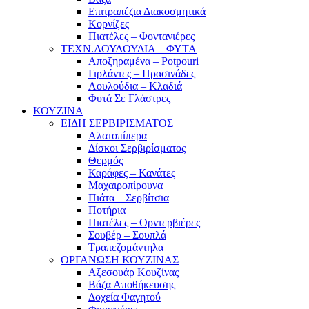
Επιτραπέζια Διακοσμητικά
Κορνίζες
Πιατέλες – Φοντανιέρες
ΤΕΧΝ.ΛΟΥΛΟΥΔΙΑ – ΦΥΤΑ
Αποξηραμένα – Potpouri
Γιρλάντες – Πρασινάδες
Λουλούδια – Κλαδιά
Φυτά Σε Γλάστρες
ΚΟΥΖΙΝΑ
ΕΙΔΗ ΣΕΡΒΙΡΙΣΜΑΤΟΣ
Αλατοπίπερα
Δίσκοι Σερβιρίσματος
Θερμός
Καράφες – Κανάτες
Μαχαιροπίρουνα
Πιάτα – Σερβίτσια
Ποτήρια
Πιατέλες – Ορντερβιέρες
Σουβέρ – Σουπλά
Τραπεζομάντηλα
ΟΡΓΑΝΩΣΗ ΚΟΥΖΙΝΑΣ
Αξεσουάρ Κουζίνας
Βάζα Αποθήκευσης
Δοχεία Φαγητού