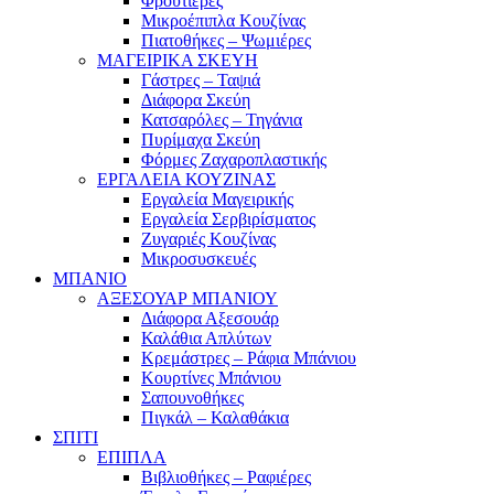
Φρουτιέρες
Μικροέπιπλα Κουζίνας
Πιατοθήκες – Ψωμιέρες
ΜΑΓΕΙΡΙΚΑ ΣΚΕΥΗ
Γάστρες – Ταψιά
Διάφορα Σκεύη
Κατσαρόλες – Τηγάνια
Πυρίμαχα Σκεύη
Φόρμες Ζαχαροπλαστικής
ΕΡΓΑΛΕΙΑ ΚΟΥΖΙΝΑΣ
Εργαλεία Μαγειρικής
Εργαλεία Σερβιρίσματος
Ζυγαριές Κουζίνας
Μικροσυσκευές
ΜΠΑΝΙΟ
ΑΞΕΣΟΥΑΡ ΜΠΑΝΙΟΥ
Διάφορα Αξεσουάρ
Καλάθια Απλύτων
Κρεμάστρες – Ράφια Μπάνιου
Κουρτίνες Μπάνιου
Σαπουνοθήκες
Πιγκάλ – Καλαθάκια
ΣΠΙΤΙ
ΕΠΙΠΛΑ
Βιβλιοθήκες – Ραφιέρες