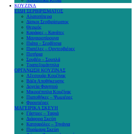
Αρωματικά Κεριά
ΚΟΥΖΙΝΑ
ΕΙΔΗ ΣΕΡΒΙΡΙΣΜΑΤΟΣ
Αλατοπίπερα
Δίσκοι Σερβιρίσματος
Θερμός
Καράφες – Κανάτες
Μαχαιροπίρουνα
Πιάτα – Σερβίτσια
Πιατέλες – Ορντερβιέρες
Ποτήρια
Σουβέρ – Σουπλά
Τραπεζομάντηλα
ΟΡΓΑΝΩΣΗ ΚΟΥΖΙΝΑΣ
Αξεσουάρ Κουζίνας
Βάζα Αποθήκευσης
Δοχεία Φαγητού
Μικροέπιπλα Κουζίνας
Πιατοθήκες – Ψωμιέρες
Φρουτιέρες
ΜΑΓΕΙΡΙΚΑ ΣΚΕΥΗ
Γάστρες – Ταψιά
Διάφορα Σκεύη
Κατσαρόλες – Τηγάνια
Πυρίμαχα Σκεύη