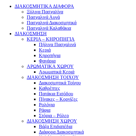
ΔΙΑΚΟΣΜΗΤΙΚΑ ΔΙΑΦΟΡΑ
Ξύλινα Πασχαλίνα
Πασχαλινά Αυγά
Πασχαλινά Διακοσμητικά
Πασχαλινά Καλαθάκια
ΔΙΑΚΟΣΜΗΣΗ
ΚΕΡΙΑ – ΚΗΡΟΠΗΓΙΑ
Πήλινα Πασχαλινά
Κεριά
Κηροπήγια
Φανάρια
ΑΡΩΜΑΤΙΚΑ ΧΩΡΟΥ
Αρωματικά Κεριά
ΔΙΑΚΟΣΜΗΣΗ ΤΟΙΧΟΥ
Διακοσμητικά Τοίχου
Καθρέπτες
Πατάκια Εισόδου
Πίνακες – Κορνίζες
Ρολόγια
Ράφια
Στόρια – Ρόλερ
ΔΙΑΚΟΣΜΗΣΗ ΧΩΡΟΥ
Βάζα Επιδαπέδια
Διάφορα Διακοσμητικά