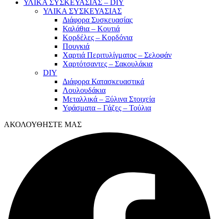
ΥΛΙΚΑ ΣΥΣΚΕΥΑΣΙΑΣ – DIY
ΥΛΙΚΑ ΣΥΣΚΕΥΑΣΙΑΣ
Διάφορα Συσκευασίας
Καλάθια – Κουτιά
Κορδέλες – Κορδόνια
Πουγκιά
Χαρτιά Περιτυλίγματος – Σελοφάν
Χαρτότσαντες – Σακουλάκια
DIY
Διάφορα Κατασκευαστικά
Λουλουδάκια
Μεταλλικά – Ξύλινα Στοιχεία
Υφάσματα – Γάζες – Τούλια
ΑΚΟΛΟΥΘΗΣΤΕ ΜΑΣ