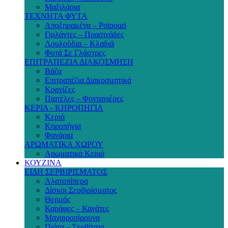
Μαξιλάρια
ΤΕΧΝΗΤΑ ΦΥΤΑ
Αποξηραμένα – Potpouri
Γιρλάντες – Πρασινάδες
Λουλούδια – Κλαδιά
Φυτά Σε Γλάστρες
ΕΠΙΤΡΑΠΕΖΙΑ ΔΙΑΚΟΣΜΗΣΗ
Βάζα
Επιτραπέζια Διακοσμητικά
Κορνίζες
Πιατέλες – Φοντανιέρες
ΚΕΡΙΑ - ΚΗΡΟΠΗΓΙΑ
Κεριά
Κηροπήγια
Φανάρια
ΑΡΩΜΑΤΙΚΑ ΧΩΡΟΥ
Αρωματικά Κεριά
ΚΟΥΖΙΝΑ
ΕΙΔΗ ΣΕΡΒΙΡΙΣΜΑΤΟΣ
Αλατοπίπερα
Δίσκοι Σερβιρίσματος
Θερμός
Καράφες – Κανάτες
Μαχαιροπίρουνα
Πιάτα – Σερβίτσια