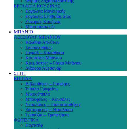
Φόρμες Ζαχαροπλαστικής
ΕΡΓΑΛΕΙΑ ΚΟΥΖΙΝΑΣ
Εργαλεία Μαγειρικής
Εργαλεία Σερβιρίσματος
Ζυγαριές Κουζίνας
Μικροσυσκευές
ΜΠΑΝΙΟ
ΑΞΕΣΟΥΑΡ ΜΠΑΝΙΟΥ
Καλάθια Απλύτων
Σαπουνοθήκες
Πιγκάλ – Καλαθάκια
Κουρτίνες Μπάνιου
Κρεμάστρες – Ράφια Μπάνιου
Διάφορα Αξεσουάρ
ΣΠΙΤΙ
ΕΠΙΠΛΑ
Βιβλιοθήκες – Ραφιέρες
Έπιπλα Γραφείου
Μικροέπιπλα
Μπουφέδες – Κονσόλες
Ντουλάπες – Παπουτσοθήκες
Συρταριέρες – Ντουλάπια
Τραπέζια – Τραπεζάκια
ΦΩΤΙΣΤΙΚΑ
Πορτατίφ