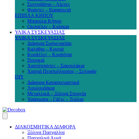
Συντριβάνια – Λίμνες
Φράχτες – Καφασωτά
ΕΠΙΠΛΑ ΚΗΠΟΥ
Μπαούλα Κήπου
Ομπρέλες – Κιόσκια
ΥΛΙΚΑ ΣΥΣΚΕΥΑΣΙΑΣ
ΥΛΙΚΑ ΣΥΣΚΕΥΑΣΙΑΣ
Διάφορα Συσκευασίας
Καλάθια – Κουτιά
Κορδέλες – Κορδόνια
Πουγκιά
Χαρτότσαντες – Σακουλάκια
Χαρτιά Περιτυλίγματος – Σελοφάν
DIY
Διάφορα Κατασκευαστικά
Λουλουδάκια
Μεταλλικά – Ξύλινα Στοιχεία
Υφάσματα – Γάζες – Τούλια
ΔΙΑΚΟΣΜΗΤΙΚΑ ΔΙΑΦΟΡΑ
Ξύλινα Πασχαλίνα
Πασχαλινά Αυγά