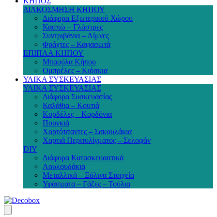
ΚΗΠΟΣ
ΔΙΑΚΟΣΜΗΣΗ ΚΗΠΟΥ
Διάφορα Εξωτερικού Χώρου
Κασπώ – Γλάστρες
Συντριβάνια – Λίμνες
Φράχτες – Καφασωτά
ΕΠΙΠΛΑ ΚΗΠΟΥ
Μπαούλα Κήπου
Ομπρέλες – Κιόσκια
ΥΛΙΚΑ ΣΥΣΚΕΥΑΣΙΑΣ
ΥΛΙΚΑ ΣΥΣΚΕΥΑΣΙΑΣ
Διάφορα Συσκευασίας
Καλάθια – Κουτιά
Κορδέλες – Κορδόνια
Πουγκιά
Χαρτότσαντες – Σακουλάκια
Χαρτιά Περιτυλίγματος – Σελοφάν
DIY
Διάφορα Κατασκευαστικά
Λουλουδάκια
Μεταλλικά – Ξύλινα Στοιχεία
Υφάσματα – Γάζες – Τούλια