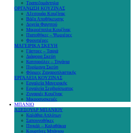
Τραπεζομάντηλα
ΟΡΓΑΝΩΣΗ ΚΟΥΖΙΝΑΣ
Αξεσουάρ Κουζίνας
Βάζα Αποθήκευσης
Δοχεία Φαγητού
Μικροέπιπλα Κουζίνας
Πιατοθήκες – Ψωμιέρες
Φρουτιέρες
ΜΑΓΕΙΡΙΚΑ ΣΚΕΥΗ
Γάστρες – Ταψιά
Διάφορα Σκεύη
Κατσαρόλες – Τηγάνια
Πυρίμαχα Σκεύη
Φόρμες Ζαχαροπλαστικής
ΕΡΓΑΛΕΙΑ ΚΟΥΖΙΝΑΣ
Εργαλεία Μαγειρικής
Εργαλεία Σερβιρίσματος
Ζυγαριές Κουζίνας
Μικροσυσκευές
ΜΠΑΝΙΟ
ΑΞΕΣΟΥΑΡ ΜΠΑΝΙΟΥ
Καλάθια Απλύτων
Σαπουνοθήκες
Πιγκάλ – Καλαθάκια
Κουρτίνες Μπάνιου