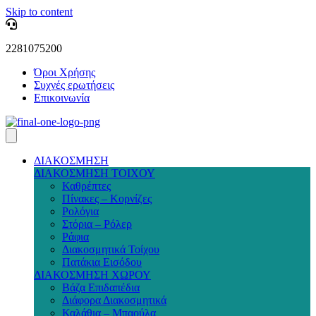
Skip to content
2281075200
Όροι Χρήσης
Συχνές ερωτήσεις
Επικοινωνία
ΔΙΑΚΟΣΜΗΣΗ
ΔΙΑΚΟΣΜΗΣΗ ΤΟΙΧΟΥ
Καθρέπτες
Πίνακες – Κορνίζες
Ρολόγια
Στόρια – Ρόλερ
Ράφια
Διακοσμητικά Τοίχου
Πατάκια Εισόδου
ΔΙΑΚΟΣΜΗΣΗ ΧΩΡΟΥ
Βάζα Επιδαπέδια
Διάφορα Διακοσμητικά
Καλάθια – Μπαούλα