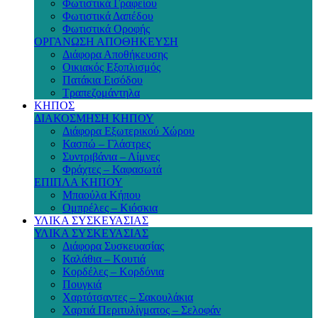
Φωτιστικά Γραφείου
Φωτιστικά Δαπέδου
Φωτιστικά Οροφής
ΟΡΓΑΝΩΣΗ ΑΠΟΘΗΚΕΥΣΗ
Διάφορα Αποθήκευσης
Οικιακός Εξοπλισμός
Πατάκια Εισόδου
Τραπεζομάντηλα
ΚΗΠΟΣ
ΔΙΑΚΟΣΜΗΣΗ ΚΗΠΟΥ
Διάφορα Εξωτερικού Χώρου
Κασπώ – Γλάστρες
Συντριβάνια – Λίμνες
Φράχτες – Καφασωτά
ΕΠΙΠΛΑ ΚΗΠΟΥ
Μπαούλα Κήπου
Ομπρέλες – Κιόσκια
ΥΛΙΚΑ ΣΥΣΚΕΥΑΣΙΑΣ
ΥΛΙΚΑ ΣΥΣΚΕΥΑΣΙΑΣ
Διάφορα Συσκευασίας
Καλάθια – Κουτιά
Κορδέλες – Κορδόνια
Πουγκιά
Χαρτότσαντες – Σακουλάκια
Χαρτιά Περιτυλίγματος – Σελοφάν