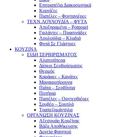
Επιτραπέζια Διακοσμητικά
Κορνίζες
Πιατέλες – Φοντανιέρες
ΤΕΧΝ.ΛΟΥΛΟΥΔΙΑ – ΦΥΤΑ
Αποξηραμένα – Potpouri
Γιρλάντες – Πρασινάδες
Λουλούδια – Κλαδιά
Φυτά Σε Γλάστρες
ΚΟΥΖΙΝΑ
ΕΙΔΗ ΣΕΡΒΙΡΙΣΜΑΤΟΣ
Αλατοπίπερα
Δίσκοι Σερβιρίσματος
Θερμός
Καράφες – Κανάτες
Μαχαιροπίρουνα
Πιάτα – Σερβίτσια
Ποτήρια
Πιατέλες – Ορντερβιέρες
Σουβέρ – Σουπλά
Τραπεζομάντηλα
ΟΡΓΑΝΩΣΗ ΚΟΥΖΙΝΑΣ
Αξεσουάρ Κουζίνας
Βάζα Αποθήκευσης
Δοχεία Φαγητού