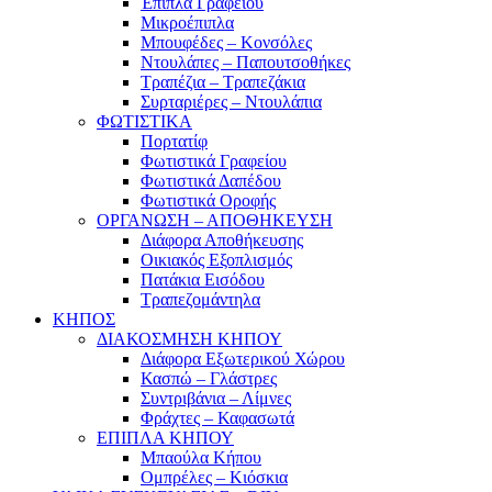
Έπιπλα Γραφείου
Μικροέπιπλα
Μπουφέδες – Κονσόλες
Ντουλάπες – Παπουτσοθήκες
Τραπέζια – Τραπεζάκια
Συρταριέρες – Ντουλάπια
ΦΩΤΙΣΤΙΚΑ
Πορτατίφ
Φωτιστικά Γραφείου
Φωτιστικά Δαπέδου
Φωτιστικά Οροφής
ΟΡΓΑΝΩΣΗ – ΑΠΟΘΗΚΕΥΣΗ
Διάφορα Αποθήκευσης
Οικιακός Εξοπλισμός
Πατάκια Εισόδου
Τραπεζομάντηλα
ΚΗΠΟΣ
ΔΙΑΚΟΣΜΗΣΗ ΚΗΠΟΥ
Διάφορα Εξωτερικού Χώρου
Κασπώ – Γλάστρες
Συντριβάνια – Λίμνες
Φράχτες – Καφασωτά
ΕΠΙΠΛΑ ΚΗΠΟΥ
Μπαούλα Κήπου
Ομπρέλες – Κιόσκια