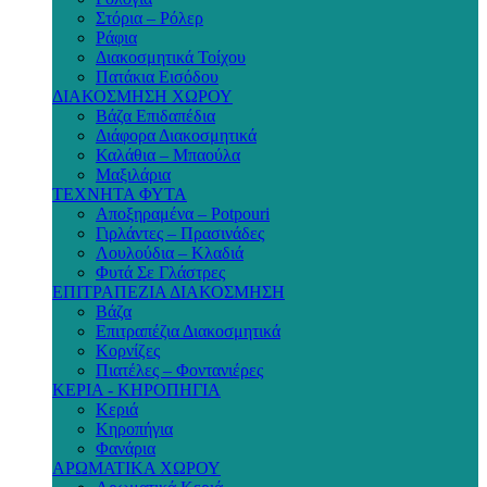
Στόρια – Ρόλερ
Ράφια
Διακοσμητικά Τοίχου
Πατάκια Εισόδου
ΔΙΑΚΟΣΜΗΣΗ ΧΩΡΟΥ
Βάζα Επιδαπέδια
Διάφορα Διακοσμητικά
Καλάθια – Μπαούλα
Μαξιλάρια
ΤΕΧΝΗΤΑ ΦΥΤΑ
Αποξηραμένα – Potpouri
Γιρλάντες – Πρασινάδες
Λουλούδια – Κλαδιά
Φυτά Σε Γλάστρες
ΕΠΙΤΡΑΠΕΖΙΑ ΔΙΑΚΟΣΜΗΣΗ
Βάζα
Επιτραπέζια Διακοσμητικά
Κορνίζες
Πιατέλες – Φοντανιέρες
ΚΕΡΙΑ - ΚΗΡΟΠΗΓΙΑ
Κεριά
Κηροπήγια
Φανάρια
ΑΡΩΜΑΤΙΚΑ ΧΩΡΟΥ