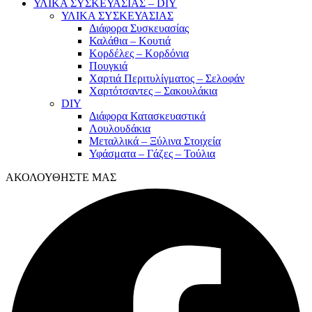
ΥΛΙΚΑ ΣΥΣΚΕΥΑΣΙΑΣ – DIY
ΥΛΙΚΑ ΣΥΣΚΕΥΑΣΙΑΣ
Διάφορα Συσκευασίας
Καλάθια – Κουτιά
Κορδέλες – Κορδόνια
Πουγκιά
Χαρτιά Περιτυλίγματος – Σελοφάν
Χαρτότσαντες – Σακουλάκια
DIY
Διάφορα Κατασκευαστικά
Λουλουδάκια
Μεταλλικά – Ξύλινα Στοιχεία
Υφάσματα – Γάζες – Τούλια
ΑΚΟΛΟΥΘΗΣΤΕ ΜΑΣ