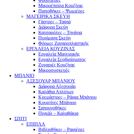
Φρουτιέρες
Μικροέπιπλα Κουζίνας
Πιατοθήκες – Ψωμιέρες
ΜΑΓΕΙΡΙΚΑ ΣΚΕΥΗ
Γάστρες – Ταψιά
Διάφορα Σκεύη
Κατσαρόλες – Τηγάνια
Πυρίμαχα Σκεύη
Φόρμες Ζαχαροπλαστικής
ΕΡΓΑΛΕΙΑ ΚΟΥΖΙΝΑΣ
Εργαλεία Μαγειρικής
Εργαλεία Σερβιρίσματος
Ζυγαριές Κουζίνας
Μικροσυσκευές
ΜΠΑΝΙΟ
ΑΞΕΣΟΥΑΡ ΜΠΑΝΙΟΥ
Διάφορα Αξεσουάρ
Καλάθια Απλύτων
Κρεμάστρες – Ράφια Μπάνιου
Κουρτίνες Μπάνιου
Σαπουνοθήκες
Πιγκάλ – Καλαθάκια
ΣΠΙΤΙ
ΕΠΙΠΛΑ
Βιβλιοθήκες – Ραφιέρες