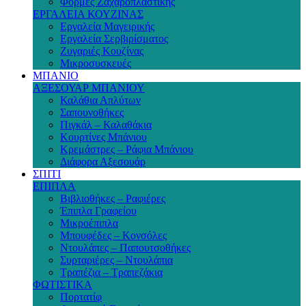
Φόρμες Ζαχαροπλαστικής
ΕΡΓΑΛΕΙΑ ΚΟΥΖΙΝΑΣ
Εργαλεία Μαγειρικής
Εργαλεία Σερβιρίσματος
Ζυγαριές Κουζίνας
Μικροσυσκευές
ΜΠΑΝΙΟ
ΑΞΕΣΟΥΑΡ ΜΠΑΝΙΟΥ
Καλάθια Απλύτων
Σαπουνοθήκες
Πιγκάλ – Καλαθάκια
Κουρτίνες Μπάνιου
Κρεμάστρες – Ράφια Μπάνιου
Διάφορα Αξεσουάρ
ΣΠΙΤΙ
ΕΠΙΠΛΑ
Βιβλιοθήκες – Ραφιέρες
Έπιπλα Γραφείου
Μικροέπιπλα
Μπουφέδες – Κονσόλες
Ντουλάπες – Παπουτσοθήκες
Συρταριέρες – Ντουλάπια
Τραπέζια – Τραπεζάκια
ΦΩΤΙΣΤΙΚΑ
Πορτατίφ