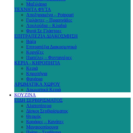
Μαξιλάρια
ΤΕΧΝΗΤΑ ΦΥΤΑ
Αποξηραμένα – Potpouri
Γιρλάντες – Πρασινάδες
Λουλούδια – Κλαδιά
Φυτά Σε Γλάστρες
ΕΠΙΤΡΑΠΕΖΙΑ ΔΙΑΚΟΣΜΗΣΗ
Βάζα
Επιτραπέζια Διακοσμητικά
Κορνίζες
Πιατέλες – Φοντανιέρες
ΚΕΡΙΑ - ΚΗΡΟΠΗΓΙΑ
Κεριά
Κηροπήγια
Φανάρια
ΑΡΩΜΑΤΙΚΑ ΧΩΡΟΥ
Αρωματικά Κεριά
ΚΟΥΖΙΝΑ
ΕΙΔΗ ΣΕΡΒΙΡΙΣΜΑΤΟΣ
Αλατοπίπερα
Δίσκοι Σερβιρίσματος
Θερμός
Καράφες – Κανάτες
Μαχαιροπίρουνα
Πιάτα – Σερβίτσια