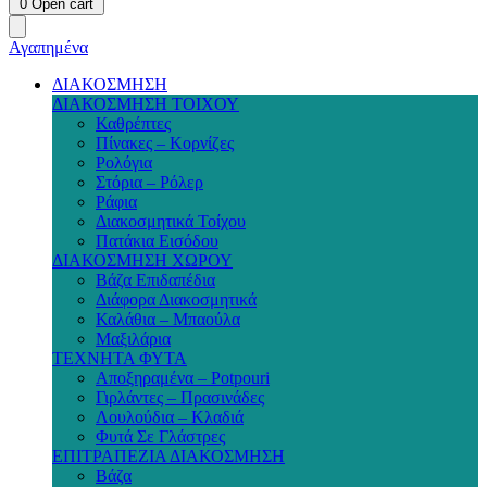
0
Open cart
Αγαπημένα
ΔΙΑΚΟΣΜΗΣΗ
ΔΙΑΚΟΣΜΗΣΗ ΤΟΙΧΟΥ
Καθρέπτες
Πίνακες – Κορνίζες
Ρολόγια
Στόρια – Ρόλερ
Ράφια
Διακοσμητικά Τοίχου
Πατάκια Εισόδου
ΔΙΑΚΟΣΜΗΣΗ ΧΩΡΟΥ
Βάζα Επιδαπέδια
Διάφορα Διακοσμητικά
Καλάθια – Μπαούλα
Μαξιλάρια
ΤΕΧΝΗΤΑ ΦΥΤΑ
Αποξηραμένα – Potpouri
Γιρλάντες – Πρασινάδες
Λουλούδια – Κλαδιά
Φυτά Σε Γλάστρες
ΕΠΙΤΡΑΠΕΖΙΑ ΔΙΑΚΟΣΜΗΣΗ
Βάζα