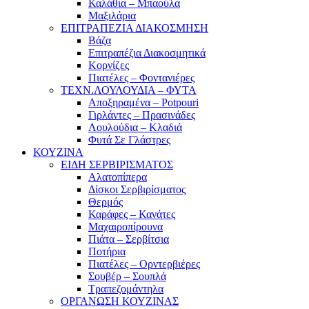
Καλάθια – Μπαούλα
Μαξιλάρια
ΕΠΙΤΡΑΠΕΖΙΑ ΔΙΑΚΟΣΜΗΣΗ
Βάζα
Επιτραπέζια Διακοσμητικά
Κορνίζες
Πιατέλες – Φοντανιέρες
ΤΕΧΝ.ΛΟΥΛΟΥΔΙΑ – ΦΥΤΑ
Αποξηραμένα – Potpouri
Γιρλάντες – Πρασινάδες
Λουλούδια – Κλαδιά
Φυτά Σε Γλάστρες
ΚΟΥΖΙΝΑ
ΕΙΔΗ ΣΕΡΒΙΡΙΣΜΑΤΟΣ
Αλατοπίπερα
Δίσκοι Σερβιρίσματος
Θερμός
Καράφες – Κανάτες
Μαχαιροπίρουνα
Πιάτα – Σερβίτσια
Ποτήρια
Πιατέλες – Ορντερβιέρες
Σουβέρ – Σουπλά
Τραπεζομάντηλα
ΟΡΓΑΝΩΣΗ ΚΟΥΖΙΝΑΣ