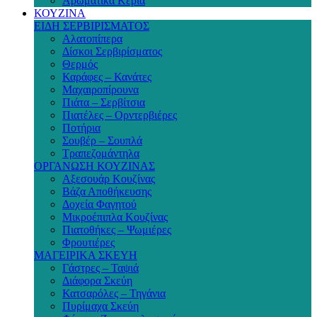
Αρωματικά Κεριά
ΚΟΥΖΙΝΑ
ΕΙΔΗ ΣΕΡΒΙΡΙΣΜΑΤΟΣ
Αλατοπίπερα
Δίσκοι Σερβιρίσματος
Θερμός
Καράφες – Κανάτες
Μαχαιροπίρουνα
Πιάτα – Σερβίτσια
Πιατέλες – Ορντερβιέρες
Ποτήρια
Σουβέρ – Σουπλά
Τραπεζομάντηλα
ΟΡΓΑΝΩΣΗ ΚΟΥΖΙΝΑΣ
Αξεσουάρ Κουζίνας
Βάζα Αποθήκευσης
Δοχεία Φαγητού
Μικροέπιπλα Κουζίνας
Πιατοθήκες – Ψωμιέρες
Φρουτιέρες
ΜΑΓΕΙΡΙΚΑ ΣΚΕΥΗ
Γάστρες – Ταψιά
Διάφορα Σκεύη
Κατσαρόλες – Τηγάνια
Πυρίμαχα Σκεύη