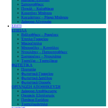
Σαπουνοθήκες
Πιγκάλ – Καλαθάκια
Κουρτίνες Μπάνιου
Κρεμάστρες – Ράφια Μπάνιου
Διάφορα Αξεσουάρ
ΣΠΙΤΙ
ΕΠΙΠΛΑ
Βιβλιοθήκες – Ραφιέρες
Έπιπλα Γραφείου
Μικροέπιπλα
Μπουφέδες – Κονσόλες
Ντουλάπες – Παπουτσοθήκες
Συρταριέρες – Ντουλάπια
Τραπέζια – Τραπεζάκια
ΦΩΤΙΣΤΙΚΑ
Πορτατίφ
Φωτιστικά Γραφείου
Φωτιστικά Δαπέδου
Φωτιστικά Οροφής
ΟΡΓΑΝΩΣΗ ΑΠΟΘΗΚΕΥΣΗ
Διάφορα Αποθήκευσης
Οικιακός Εξοπλισμός
Πατάκια Εισόδου
Τραπεζομάντηλα