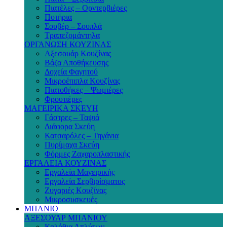
Πιατέλες – Ορντερβιέρες
Ποτήρια
Σουβέρ – Σουπλά
Τραπεζομάντηλα
ΟΡΓΑΝΩΣΗ ΚΟΥΖΙΝΑΣ
Αξεσουάρ Κουζίνας
Βάζα Αποθήκευσης
Δοχεία Φαγητού
Μικροέπιπλα Κουζίνας
Πιατοθήκες – Ψωμιέρες
Φρουτιέρες
ΜΑΓΕΙΡΙΚΑ ΣΚΕΥΗ
Γάστρες – Ταψιά
Διάφορα Σκεύη
Κατσαρόλες – Τηγάνια
Πυρίμαχα Σκεύη
Φόρμες Ζαχαροπλαστικής
ΕΡΓΑΛΕΙΑ ΚΟΥΖΙΝΑΣ
Εργαλεία Μαγειρικής
Εργαλεία Σερβιρίσματος
Ζυγαριές Κουζίνας
Μικροσυσκευές
ΜΠΑΝΙΟ
ΑΞΕΣΟΥΑΡ ΜΠΑΝΙΟΥ
Καλάθια Απλύτων