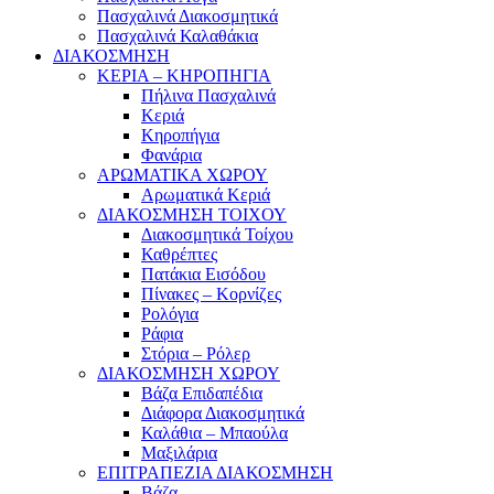
Πασχαλινά Διακοσμητικά
Πασχαλινά Καλαθάκια
ΔΙΑΚΟΣΜΗΣΗ
ΚΕΡΙΑ – ΚΗΡΟΠΗΓΙΑ
Πήλινα Πασχαλινά
Κεριά
Κηροπήγια
Φανάρια
ΑΡΩΜΑΤΙΚΑ ΧΩΡΟΥ
Αρωματικά Κεριά
ΔΙΑΚΟΣΜΗΣΗ ΤΟΙΧΟΥ
Διακοσμητικά Τοίχου
Καθρέπτες
Πατάκια Εισόδου
Πίνακες – Κορνίζες
Ρολόγια
Ράφια
Στόρια – Ρόλερ
ΔΙΑΚΟΣΜΗΣΗ ΧΩΡΟΥ
Βάζα Επιδαπέδια
Διάφορα Διακοσμητικά
Καλάθια – Μπαούλα
Μαξιλάρια
ΕΠΙΤΡΑΠΕΖΙΑ ΔΙΑΚΟΣΜΗΣΗ
Βάζα