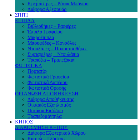
Κρεμάστρες – Ράφια Μπάνιου
Διάφορα Αξεσουάρ
ΣΠΙΤΙ
ΕΠΙΠΛΑ
Βιβλιοθήκες – Ραφιέρες
Έπιπλα Γραφείου
Μικροέπιπλα
Μπουφέδες – Κονσόλες
Ντουλάπες – Παπουτσοθήκες
Συρταριέρες – Ντουλάπια
Τραπέζια – Τραπεζάκια
ΦΩΤΙΣΤΙΚΑ
Πορτατίφ
Φωτιστικά Γραφείου
Φωτιστικά Δαπέδου
Φωτιστικά Οροφής
ΟΡΓΑΝΩΣΗ ΑΠΟΘΗΚΕΥΣΗ
Διάφορα Αποθήκευσης
Οικιακός Εξοπλισμός
Πατάκια Εισόδου
Τραπεζομάντηλα
ΚΗΠΟΣ
ΔΙΑΚΟΣΜΗΣΗ ΚΗΠΟΥ
Διάφορα Εξωτερικού Χώρου
Κασπώ – Γλάστρες