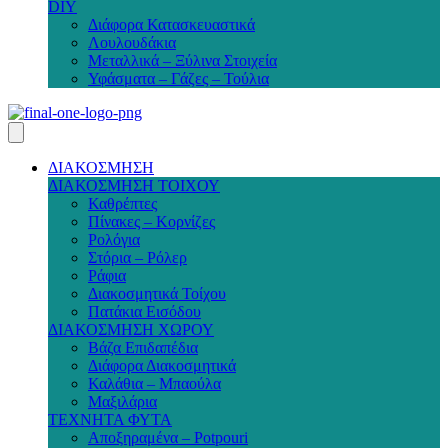
DIY
Διάφορα Κατασκευαστικά
Λουλουδάκια
Μεταλλικά – Ξύλινα Στοιχεία
Υφάσματα – Γάζες – Τούλια
ΔΙΑΚΟΣΜΗΣΗ
ΔΙΑΚΟΣΜΗΣΗ ΤΟΙΧΟΥ
Καθρέπτες
Πίνακες – Κορνίζες
Ρολόγια
Στόρια – Ρόλερ
Ράφια
Διακοσμητικά Τοίχου
Πατάκια Εισόδου
ΔΙΑΚΟΣΜΗΣΗ ΧΩΡΟΥ
Βάζα Επιδαπέδια
Διάφορα Διακοσμητικά
Καλάθια – Μπαούλα
Μαξιλάρια
ΤΕΧΝΗΤΑ ΦΥΤΑ
Αποξηραμένα – Potpouri