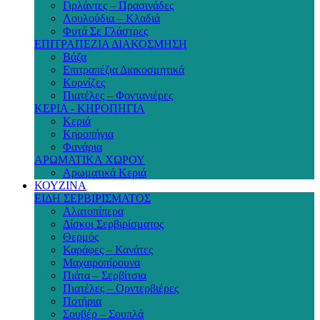
Γιρλάντες – Πρασινάδες
Λουλούδια – Κλαδιά
Φυτά Σε Γλάστρες
ΕΠΙΤΡΑΠΕΖΙΑ ΔΙΑΚΟΣΜΗΣΗ
Βάζα
Επιτραπέζια Διακοσμητικά
Κορνίζες
Πιατέλες – Φοντανιέρες
ΚΕΡΙΑ - ΚΗΡΟΠΗΓΙΑ
Κεριά
Κηροπήγια
Φανάρια
ΑΡΩΜΑΤΙΚΑ ΧΩΡΟΥ
Αρωματικά Κεριά
ΚΟΥΖΙΝΑ
ΕΙΔΗ ΣΕΡΒΙΡΙΣΜΑΤΟΣ
Αλατοπίπερα
Δίσκοι Σερβιρίσματος
Θερμός
Καράφες – Κανάτες
Μαχαιροπίρουνα
Πιάτα – Σερβίτσια
Πιατέλες – Ορντερβιέρες
Ποτήρια
Σουβέρ – Σουπλά