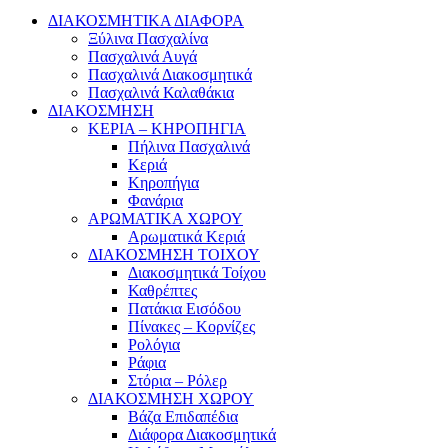
ΔΙΑΚΟΣΜΗΤΙΚΑ ΔΙΑΦΟΡΑ
Ξύλινα Πασχαλίνα
Πασχαλινά Αυγά
Πασχαλινά Διακοσμητικά
Πασχαλινά Καλαθάκια
ΔΙΑΚΟΣΜΗΣΗ
ΚΕΡΙΑ – ΚΗΡΟΠΗΓΙΑ
Πήλινα Πασχαλινά
Κεριά
Κηροπήγια
Φανάρια
ΑΡΩΜΑΤΙΚΑ ΧΩΡΟΥ
Αρωματικά Κεριά
ΔΙΑΚΟΣΜΗΣΗ ΤΟΙΧΟΥ
Διακοσμητικά Τοίχου
Καθρέπτες
Πατάκια Εισόδου
Πίνακες – Κορνίζες
Ρολόγια
Ράφια
Στόρια – Ρόλερ
ΔΙΑΚΟΣΜΗΣΗ ΧΩΡΟΥ
Βάζα Επιδαπέδια
Διάφορα Διακοσμητικά