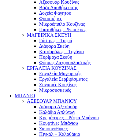
Αξεσουάρ Κουζίνας
Βάζα Αποθήκευσης
Δοχεία Φαγητού
Φρουτιέρες
Μικροέπιπλα Κουζίνας
Πιατοθήκες – Ψωμιέρες
ΜΑΓΕΙΡΙΚΑ ΣΚΕΥΗ
Γάστρες – Ταψιά
Διάφορα Σκεύη
Κατσαρόλες – Τηγάνια
Πυρίμαχα Σκεύη
Φόρμες Ζαχαροπλαστικής
ΕΡΓΑΛΕΙΑ ΚΟΥΖΙΝΑΣ
Εργαλεία Μαγειρικής
Εργαλεία Σερβιρίσματος
Ζυγαριές Κουζίνας
Μικροσυσκευές
ΜΠΑΝΙΟ
ΑΞΕΣΟΥΑΡ ΜΠΑΝΙΟΥ
Διάφορα Αξεσουάρ
Καλάθια Απλύτων
Κρεμάστρες – Ράφια Μπάνιου
Κουρτίνες Μπάνιου
Σαπουνοθήκες
Πιγκάλ – Καλαθάκια