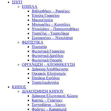
ΣΠΙΤΙ
ΕΠΙΠΛΑ
Βιβλιοθήκες – Ραφιέρες
Έπιπλα Γραφείου
Μικροέπιπλα
Μπουφέδες – Κονσόλες
Ντουλάπες – Παπουτσοθήκες
Τραπέζια – Τραπεζάκια
Συρταριέρες – Ντουλάπια
ΦΩΤΙΣΤΙΚΑ
Πορτατίφ
Φωτιστικά Γραφείου
Φωτιστικά Δαπέδου
Φωτιστικά Οροφής
ΟΡΓΑΝΩΣΗ – ΑΠΟΘΗΚΕΥΣΗ
Διάφορα Αποθήκευσης
Οικιακός Εξοπλισμός
Πατάκια Εισόδου
Τραπεζομάντηλα
ΚΗΠΟΣ
ΔΙΑΚΟΣΜΗΣΗ ΚΗΠΟΥ
Διάφορα Εξωτερικού Χώρου
Κασπώ – Γλάστρες
Συντριβάνια – Λίμνες
Φράχτες – Καφασωτά