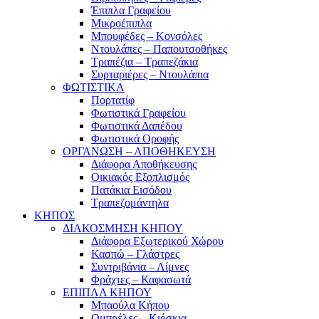
Έπιπλα Γραφείου
Μικροέπιπλα
Μπουφέδες – Κονσόλες
Ντουλάπες – Παπουτσοθήκες
Τραπέζια – Τραπεζάκια
Συρταριέρες – Ντουλάπια
ΦΩΤΙΣΤΙΚΑ
Πορτατίφ
Φωτιστικά Γραφείου
Φωτιστικά Δαπέδου
Φωτιστικά Οροφής
ΟΡΓΑΝΩΣΗ – ΑΠΟΘΗΚΕΥΣΗ
Διάφορα Αποθήκευσης
Οικιακός Εξοπλισμός
Πατάκια Εισόδου
Τραπεζομάντηλα
ΚΗΠΟΣ
ΔΙΑΚΟΣΜΗΣΗ ΚΗΠΟΥ
Διάφορα Εξωτερικού Χώρου
Κασπώ – Γλάστρες
Συντριβάνια – Λίμνες
Φράχτες – Καφασωτά
ΕΠΙΠΛΑ ΚΗΠΟΥ
Μπαούλα Κήπου
Ομπρέλες – Κιόσκια