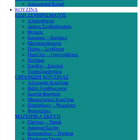
Αρωματικά Κεριά
ΚΟΥΖΙΝΑ
ΕΙΔΗ ΣΕΡΒΙΡΙΣΜΑΤΟΣ
Αλατοπίπερα
Δίσκοι Σερβιρίσματος
Θερμός
Καράφες – Κανάτες
Μαχαιροπίρουνα
Πιάτα – Σερβίτσια
Πιατέλες – Ορντερβιέρες
Ποτήρια
Σουβέρ – Σουπλά
Τραπεζομάντηλα
ΟΡΓΑΝΩΣΗ ΚΟΥΖΙΝΑΣ
Αξεσουάρ Κουζίνας
Βάζα Αποθήκευσης
Δοχεία Φαγητού
Μικροέπιπλα Κουζίνας
Πιατοθήκες – Ψωμιέρες
Φρουτιέρες
ΜΑΓΕΙΡΙΚΑ ΣΚΕΥΗ
Γάστρες – Ταψιά
Διάφορα Σκεύη
Κατσαρόλες – Τηγάνια
Πυρίμαχα Σκεύη