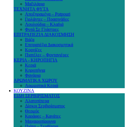
Μαξιλάρια
ΤΕΧΝΗΤΑ ΦΥΤΑ
Αποξηραμένα – Potpouri
Γιρλάντες – Πρασινάδες
Λουλούδια – Κλαδιά
Φυτά Σε Γλάστρες
ΕΠΙΤΡΑΠΕΖΙΑ ΔΙΑΚΟΣΜΗΣΗ
Βάζα
Επιτραπέζια Διακοσμητικά
Κορνίζες
Πιατέλες – Φοντανιέρες
ΚΕΡΙΑ - ΚΗΡΟΠΗΓΙΑ
Κεριά
Κηροπήγια
Φανάρια
ΑΡΩΜΑΤΙΚΑ ΧΩΡΟΥ
Αρωματικά Κεριά
ΚΟΥΖΙΝΑ
ΕΙΔΗ ΣΕΡΒΙΡΙΣΜΑΤΟΣ
Αλατοπίπερα
Δίσκοι Σερβιρίσματος
Θερμός
Καράφες – Κανάτες
Μαχαιροπίρουνα
Πιάτα – Σερβίτσια