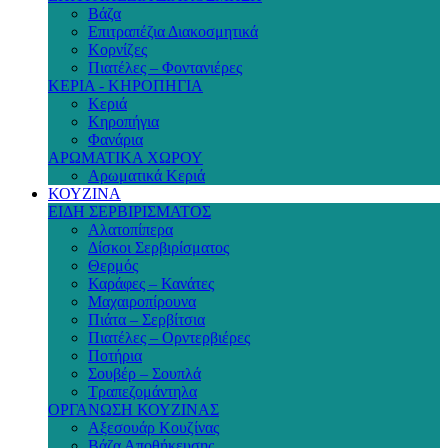
Βάζα
Επιτραπέζια Διακοσμητικά
Κορνίζες
Πιατέλες – Φοντανιέρες
ΚΕΡΙΑ - ΚΗΡΟΠΗΓΙΑ
Κεριά
Κηροπήγια
Φανάρια
ΑΡΩΜΑΤΙΚΑ ΧΩΡΟΥ
Αρωματικά Κεριά
ΚΟΥΖΙΝΑ
ΕΙΔΗ ΣΕΡΒΙΡΙΣΜΑΤΟΣ
Αλατοπίπερα
Δίσκοι Σερβιρίσματος
Θερμός
Καράφες – Κανάτες
Μαχαιροπίρουνα
Πιάτα – Σερβίτσια
Πιατέλες – Ορντερβιέρες
Ποτήρια
Σουβέρ – Σουπλά
Τραπεζομάντηλα
ΟΡΓΑΝΩΣΗ ΚΟΥΖΙΝΑΣ
Αξεσουάρ Κουζίνας
Βάζα Αποθήκευσης