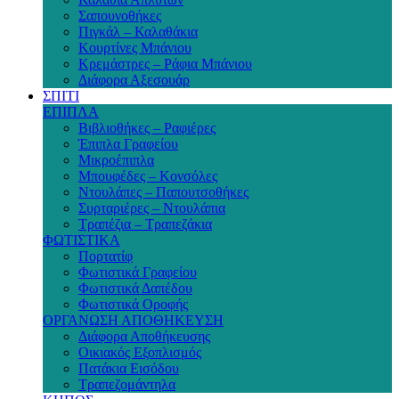
Σαπουνοθήκες
Πιγκάλ – Καλαθάκια
Κουρτίνες Μπάνιου
Κρεμάστρες – Ράφια Μπάνιου
Διάφορα Αξεσουάρ
ΣΠΙΤΙ
ΕΠΙΠΛΑ
Βιβλιοθήκες – Ραφιέρες
Έπιπλα Γραφείου
Μικροέπιπλα
Μπουφέδες – Κονσόλες
Ντουλάπες – Παπουτσοθήκες
Συρταριέρες – Ντουλάπια
Τραπέζια – Τραπεζάκια
ΦΩΤΙΣΤΙΚΑ
Πορτατίφ
Φωτιστικά Γραφείου
Φωτιστικά Δαπέδου
Φωτιστικά Οροφής
ΟΡΓΑΝΩΣΗ ΑΠΟΘΗΚΕΥΣΗ
Διάφορα Αποθήκευσης
Οικιακός Εξοπλισμός
Πατάκια Εισόδου
Τραπεζομάντηλα