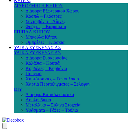
ΚΗΠΟΣ
ΔΙΑΚΟΣΜΗΣΗ ΚΗΠΟΥ
Διάφορα Εξωτερικού Χώρου
Κασπώ – Γλάστρες
Συντριβάνια – Λίμνες
Φράχτες – Καφασωτά
ΕΠΙΠΛΑ ΚΗΠΟΥ
Μπαούλα Κήπου
Ομπρέλες – Κιόσκια
ΥΛΙΚΑ ΣΥΣΚΕΥΑΣΙΑΣ
ΥΛΙΚΑ ΣΥΣΚΕΥΑΣΙΑΣ
Διάφορα Συσκευασίας
Καλάθια – Κουτιά
Κορδέλες – Κορδόνια
Πουγκιά
Χαρτότσαντες – Σακουλάκια
Χαρτιά Περιτυλίγματος – Σελοφάν
DIY
Διάφορα Κατασκευαστικά
Λουλουδάκια
Μεταλλικά – Ξύλινα Στοιχεία
Υφάσματα – Γάζες – Τούλια