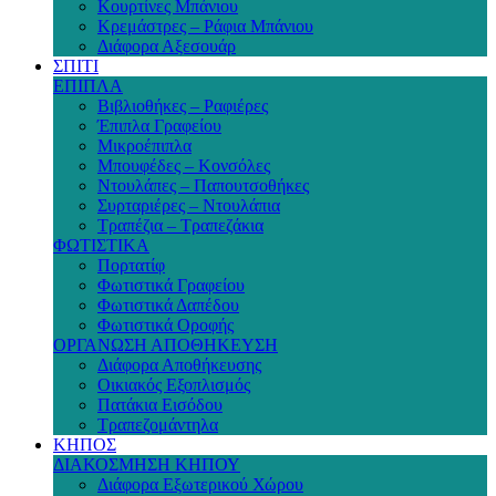
Κουρτίνες Μπάνιου
Κρεμάστρες – Ράφια Μπάνιου
Διάφορα Αξεσουάρ
ΣΠΙΤΙ
ΕΠΙΠΛΑ
Βιβλιοθήκες – Ραφιέρες
Έπιπλα Γραφείου
Μικροέπιπλα
Μπουφέδες – Κονσόλες
Ντουλάπες – Παπουτσοθήκες
Συρταριέρες – Ντουλάπια
Τραπέζια – Τραπεζάκια
ΦΩΤΙΣΤΙΚΑ
Πορτατίφ
Φωτιστικά Γραφείου
Φωτιστικά Δαπέδου
Φωτιστικά Οροφής
ΟΡΓΑΝΩΣΗ ΑΠΟΘΗΚΕΥΣΗ
Διάφορα Αποθήκευσης
Οικιακός Εξοπλισμός
Πατάκια Εισόδου
Τραπεζομάντηλα
ΚΗΠΟΣ
ΔΙΑΚΟΣΜΗΣΗ ΚΗΠΟΥ
Διάφορα Εξωτερικού Χώρου