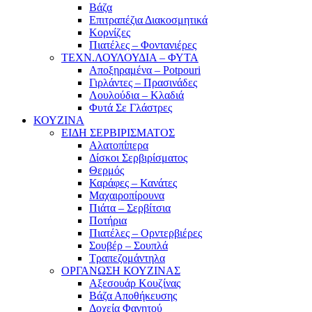
Βάζα
Επιτραπέζια Διακοσμητικά
Κορνίζες
Πιατέλες – Φοντανιέρες
ΤΕΧΝ.ΛΟΥΛΟΥΔΙΑ – ΦΥΤΑ
Αποξηραμένα – Potpouri
Γιρλάντες – Πρασινάδες
Λουλούδια – Κλαδιά
Φυτά Σε Γλάστρες
ΚΟΥΖΙΝΑ
ΕΙΔΗ ΣΕΡΒΙΡΙΣΜΑΤΟΣ
Αλατοπίπερα
Δίσκοι Σερβιρίσματος
Θερμός
Καράφες – Κανάτες
Μαχαιροπίρουνα
Πιάτα – Σερβίτσια
Ποτήρια
Πιατέλες – Ορντερβιέρες
Σουβέρ – Σουπλά
Τραπεζομάντηλα
ΟΡΓΑΝΩΣΗ ΚΟΥΖΙΝΑΣ
Αξεσουάρ Κουζίνας
Βάζα Αποθήκευσης
Δοχεία Φαγητού