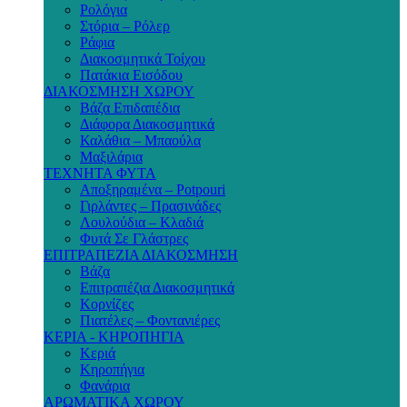
Ρολόγια
Στόρια – Ρόλερ
Ράφια
Διακοσμητικά Τοίχου
Πατάκια Εισόδου
ΔΙΑΚΟΣΜΗΣΗ ΧΩΡΟΥ
Βάζα Επιδαπέδια
Διάφορα Διακοσμητικά
Καλάθια – Μπαούλα
Μαξιλάρια
ΤΕΧΝΗΤΑ ΦΥΤΑ
Αποξηραμένα – Potpouri
Γιρλάντες – Πρασινάδες
Λουλούδια – Κλαδιά
Φυτά Σε Γλάστρες
ΕΠΙΤΡΑΠΕΖΙΑ ΔΙΑΚΟΣΜΗΣΗ
Βάζα
Επιτραπέζια Διακοσμητικά
Κορνίζες
Πιατέλες – Φοντανιέρες
ΚΕΡΙΑ - ΚΗΡΟΠΗΓΙΑ
Κεριά
Κηροπήγια
Φανάρια
ΑΡΩΜΑΤΙΚΑ ΧΩΡΟΥ