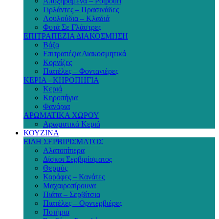
Αποξηραμένα – Potpouri
Γιρλάντες – Πρασινάδες
Λουλούδια – Κλαδιά
Φυτά Σε Γλάστρες
ΕΠΙΤΡΑΠΕΖΙΑ ΔΙΑΚΟΣΜΗΣΗ
Βάζα
Επιτραπέζια Διακοσμητικά
Κορνίζες
Πιατέλες – Φοντανιέρες
ΚΕΡΙΑ - ΚΗΡΟΠΗΓΙΑ
Κεριά
Κηροπήγια
Φανάρια
ΑΡΩΜΑΤΙΚΑ ΧΩΡΟΥ
Αρωματικά Κεριά
ΚΟΥΖΙΝΑ
ΕΙΔΗ ΣΕΡΒΙΡΙΣΜΑΤΟΣ
Αλατοπίπερα
Δίσκοι Σερβιρίσματος
Θερμός
Καράφες – Κανάτες
Μαχαιροπίρουνα
Πιάτα – Σερβίτσια
Πιατέλες – Ορντερβιέρες
Ποτήρια