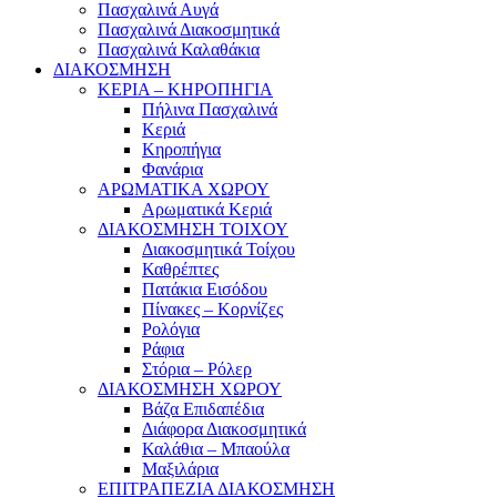
Πασχαλινά Αυγά
Πασχαλινά Διακοσμητικά
Πασχαλινά Καλαθάκια
ΔΙΑΚΟΣΜΗΣΗ
ΚΕΡΙΑ – ΚΗΡΟΠΗΓΙΑ
Πήλινα Πασχαλινά
Κεριά
Κηροπήγια
Φανάρια
ΑΡΩΜΑΤΙΚΑ ΧΩΡΟΥ
Αρωματικά Κεριά
ΔΙΑΚΟΣΜΗΣΗ ΤΟΙΧΟΥ
Διακοσμητικά Τοίχου
Καθρέπτες
Πατάκια Εισόδου
Πίνακες – Κορνίζες
Ρολόγια
Ράφια
Στόρια – Ρόλερ
ΔΙΑΚΟΣΜΗΣΗ ΧΩΡΟΥ
Βάζα Επιδαπέδια
Διάφορα Διακοσμητικά
Καλάθια – Μπαούλα
Μαξιλάρια
ΕΠΙΤΡΑΠΕΖΙΑ ΔΙΑΚΟΣΜΗΣΗ