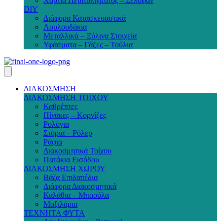
Χαρτιά Περιτυλίγματος – Σελοφάν
DIY
Διάφορα Κατασκευαστικά
Λουλουδάκια
Μεταλλικά – Ξύλινα Στοιχεία
Υφάσματα – Γάζες – Τούλια
ΔΙΑΚΟΣΜΗΣΗ
ΔΙΑΚΟΣΜΗΣΗ ΤΟΙΧΟΥ
Καθρέπτες
Πίνακες – Κορνίζες
Ρολόγια
Στόρια – Ρόλερ
Ράφια
Διακοσμητικά Τοίχου
Πατάκια Εισόδου
ΔΙΑΚΟΣΜΗΣΗ ΧΩΡΟΥ
Βάζα Επιδαπέδια
Διάφορα Διακοσμητικά
Καλάθια – Μπαούλα
Μαξιλάρια
ΤΕΧΝΗΤΑ ΦΥΤΑ