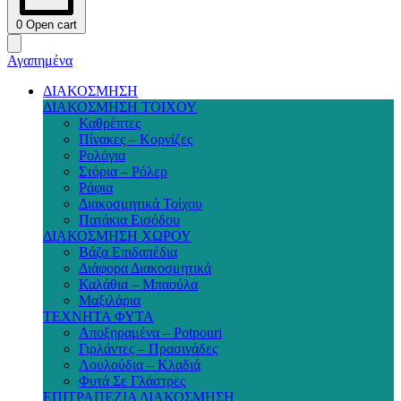
0
Open cart
Αγαπημένα
ΔΙΑΚΟΣΜΗΣΗ
ΔΙΑΚΟΣΜΗΣΗ ΤΟΙΧΟΥ
Καθρέπτες
Πίνακες – Κορνίζες
Ρολόγια
Στόρια – Ρόλερ
Ράφια
Διακοσμητικά Τοίχου
Πατάκια Εισόδου
ΔΙΑΚΟΣΜΗΣΗ ΧΩΡΟΥ
Βάζα Επιδαπέδια
Διάφορα Διακοσμητικά
Καλάθια – Μπαούλα
Μαξιλάρια
ΤΕΧΝΗΤΑ ΦΥΤΑ
Αποξηραμένα – Potpouri
Γιρλάντες – Πρασινάδες
Λουλούδια – Κλαδιά
Φυτά Σε Γλάστρες
ΕΠΙΤΡΑΠΕΖΙΑ ΔΙΑΚΟΣΜΗΣΗ