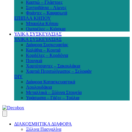
Κασπώ – Γλάστρες
Συντριβάνια – Λίμνες
Φράχτες – Καφασωτά
ΕΠΙΠΛΑ ΚΗΠΟΥ
Μπαούλα Κήπου
Ομπρέλες – Κιόσκια
ΥΛΙΚΑ ΣΥΣΚΕΥΑΣΙΑΣ
ΥΛΙΚΑ ΣΥΣΚΕΥΑΣΙΑΣ
Διάφορα Συσκευασίας
Καλάθια – Κουτιά
Κορδέλες – Κορδόνια
Πουγκιά
Χαρτότσαντες – Σακουλάκια
Χαρτιά Περιτυλίγματος – Σελοφάν
DIY
Διάφορα Κατασκευαστικά
Λουλουδάκια
Μεταλλικά – Ξύλινα Στοιχεία
Υφάσματα – Γάζες – Τούλια
ΔΙΑΚΟΣΜΗΤΙΚΑ ΔΙΑΦΟΡΑ
Ξύλινα Πασχαλίνα