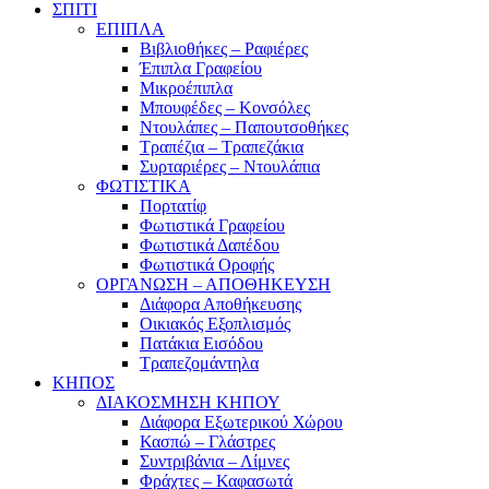
ΣΠΙΤΙ
ΕΠΙΠΛΑ
Βιβλιοθήκες – Ραφιέρες
Έπιπλα Γραφείου
Μικροέπιπλα
Μπουφέδες – Κονσόλες
Ντουλάπες – Παπουτσοθήκες
Τραπέζια – Τραπεζάκια
Συρταριέρες – Ντουλάπια
ΦΩΤΙΣΤΙΚΑ
Πορτατίφ
Φωτιστικά Γραφείου
Φωτιστικά Δαπέδου
Φωτιστικά Οροφής
ΟΡΓΑΝΩΣΗ – ΑΠΟΘΗΚΕΥΣΗ
Διάφορα Αποθήκευσης
Οικιακός Εξοπλισμός
Πατάκια Εισόδου
Τραπεζομάντηλα
ΚΗΠΟΣ
ΔΙΑΚΟΣΜΗΣΗ ΚΗΠΟΥ
Διάφορα Εξωτερικού Χώρου
Κασπώ – Γλάστρες
Συντριβάνια – Λίμνες
Φράχτες – Καφασωτά