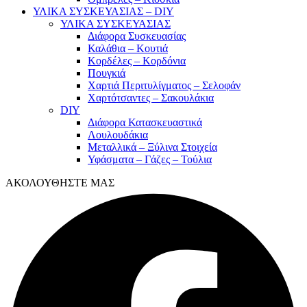
ΥΛΙΚΑ ΣΥΣΚΕΥΑΣΙΑΣ – DIY
ΥΛΙΚΑ ΣΥΣΚΕΥΑΣΙΑΣ
Διάφορα Συσκευασίας
Καλάθια – Κουτιά
Κορδέλες – Κορδόνια
Πουγκιά
Χαρτιά Περιτυλίγματος – Σελοφάν
Χαρτότσαντες – Σακουλάκια
DIY
Διάφορα Κατασκευαστικά
Λουλουδάκια
Μεταλλικά – Ξύλινα Στοιχεία
Υφάσματα – Γάζες – Τούλια
ΑΚΟΛΟΥΘΗΣΤΕ ΜΑΣ