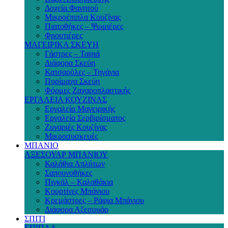
Δοχεία Φαγητού
Μικροέπιπλα Κουζίνας
Πιατοθήκες – Ψωμιέρες
Φρουτιέρες
ΜΑΓΕΙΡΙΚΑ ΣΚΕΥΗ
Γάστρες – Ταψιά
Διάφορα Σκεύη
Κατσαρόλες – Τηγάνια
Πυρίμαχα Σκεύη
Φόρμες Ζαχαροπλαστικής
ΕΡΓΑΛΕΙΑ ΚΟΥΖΙΝΑΣ
Εργαλεία Μαγειρικής
Εργαλεία Σερβιρίσματος
Ζυγαριές Κουζίνας
Μικροσυσκευές
ΜΠΑΝΙΟ
ΑΞΕΣΟΥΑΡ ΜΠΑΝΙΟΥ
Καλάθια Απλύτων
Σαπουνοθήκες
Πιγκάλ – Καλαθάκια
Κουρτίνες Μπάνιου
Κρεμάστρες – Ράφια Μπάνιου
Διάφορα Αξεσουάρ
ΣΠΙΤΙ
ΕΠΙΠΛΑ