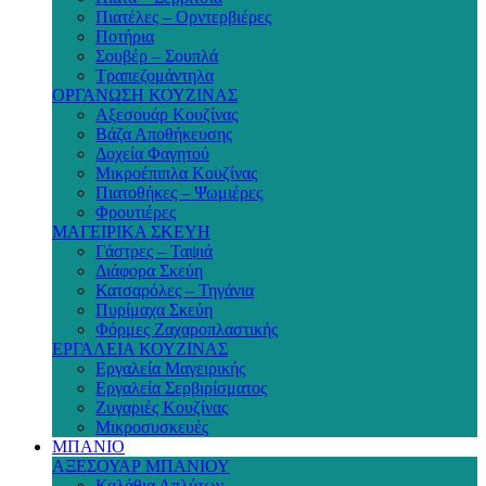
Πιατέλες – Ορντερβιέρες
Ποτήρια
Σουβέρ – Σουπλά
Τραπεζομάντηλα
ΟΡΓΑΝΩΣΗ ΚΟΥΖΙΝΑΣ
Αξεσουάρ Κουζίνας
Βάζα Αποθήκευσης
Δοχεία Φαγητού
Μικροέπιπλα Κουζίνας
Πιατοθήκες – Ψωμιέρες
Φρουτιέρες
ΜΑΓΕΙΡΙΚΑ ΣΚΕΥΗ
Γάστρες – Ταψιά
Διάφορα Σκεύη
Κατσαρόλες – Τηγάνια
Πυρίμαχα Σκεύη
Φόρμες Ζαχαροπλαστικής
ΕΡΓΑΛΕΙΑ ΚΟΥΖΙΝΑΣ
Εργαλεία Μαγειρικής
Εργαλεία Σερβιρίσματος
Ζυγαριές Κουζίνας
Μικροσυσκευές
ΜΠΑΝΙΟ
ΑΞΕΣΟΥΑΡ ΜΠΑΝΙΟΥ
Καλάθια Απλύτων