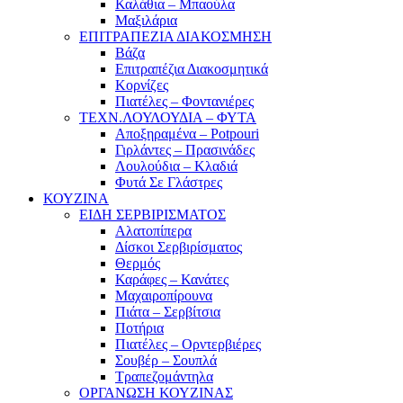
Καλάθια – Μπαούλα
Μαξιλάρια
ΕΠΙΤΡΑΠΕΖΙΑ ΔΙΑΚΟΣΜΗΣΗ
Βάζα
Επιτραπέζια Διακοσμητικά
Κορνίζες
Πιατέλες – Φοντανιέρες
ΤΕΧΝ.ΛΟΥΛΟΥΔΙΑ – ΦΥΤΑ
Αποξηραμένα – Potpouri
Γιρλάντες – Πρασινάδες
Λουλούδια – Κλαδιά
Φυτά Σε Γλάστρες
ΚΟΥΖΙΝΑ
ΕΙΔΗ ΣΕΡΒΙΡΙΣΜΑΤΟΣ
Αλατοπίπερα
Δίσκοι Σερβιρίσματος
Θερμός
Καράφες – Κανάτες
Μαχαιροπίρουνα
Πιάτα – Σερβίτσια
Ποτήρια
Πιατέλες – Ορντερβιέρες
Σουβέρ – Σουπλά
Τραπεζομάντηλα
ΟΡΓΑΝΩΣΗ ΚΟΥΖΙΝΑΣ