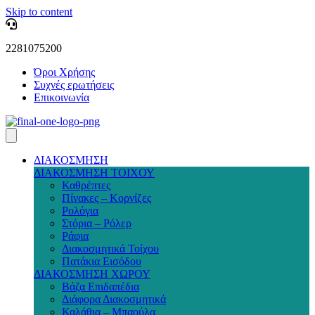
Skip to content
2281075200
Όροι Χρήσης
Συχνές ερωτήσεις
Επικοινωνία
ΔΙΑΚΟΣΜΗΣΗ
ΔΙΑΚΟΣΜΗΣΗ ΤΟΙΧΟΥ
Καθρέπτες
Πίνακες – Κορνίζες
Ρολόγια
Στόρια – Ρόλερ
Ράφια
Διακοσμητικά Τοίχου
Πατάκια Εισόδου
ΔΙΑΚΟΣΜΗΣΗ ΧΩΡΟΥ
Βάζα Επιδαπέδια
Διάφορα Διακοσμητικά
Καλάθια – Μπαούλα