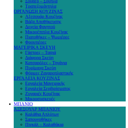
Σουβέρ – Σουπλά
Τραπεζομάντηλα
ΟΡΓΑΝΩΣΗ ΚΟΥΖΙΝΑΣ
Αξεσουάρ Κουζίνας
Βάζα Αποθήκευσης
Δοχεία Φαγητού
Μικροέπιπλα Κουζίνας
Πιατοθήκες – Ψωμιέρες
Φρουτιέρες
ΜΑΓΕΙΡΙΚΑ ΣΚΕΥΗ
Γάστρες – Ταψιά
Διάφορα Σκεύη
Κατσαρόλες – Τηγάνια
Πυρίμαχα Σκεύη
Φόρμες Ζαχαροπλαστικής
ΕΡΓΑΛΕΙΑ ΚΟΥΖΙΝΑΣ
Εργαλεία Μαγειρικής
Εργαλεία Σερβιρίσματος
Ζυγαριές Κουζίνας
Μικροσυσκευές
ΜΠΑΝΙΟ
ΑΞΕΣΟΥΑΡ ΜΠΑΝΙΟΥ
Καλάθια Απλύτων
Σαπουνοθήκες
Πιγκάλ – Καλαθάκια