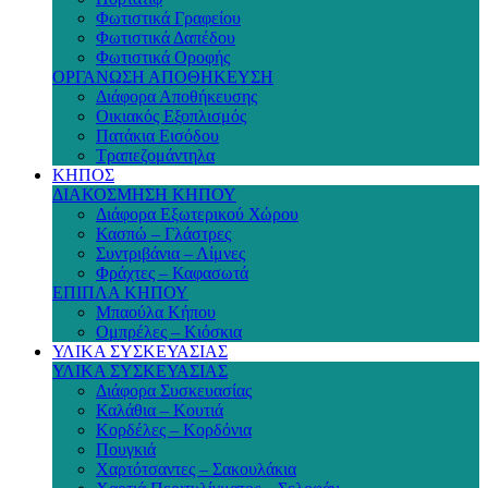
Φωτιστικά Γραφείου
Φωτιστικά Δαπέδου
Φωτιστικά Οροφής
ΟΡΓΑΝΩΣΗ ΑΠΟΘΗΚΕΥΣΗ
Διάφορα Αποθήκευσης
Οικιακός Εξοπλισμός
Πατάκια Εισόδου
Τραπεζομάντηλα
ΚΗΠΟΣ
ΔΙΑΚΟΣΜΗΣΗ ΚΗΠΟΥ
Διάφορα Εξωτερικού Χώρου
Κασπώ – Γλάστρες
Συντριβάνια – Λίμνες
Φράχτες – Καφασωτά
ΕΠΙΠΛΑ ΚΗΠΟΥ
Μπαούλα Κήπου
Ομπρέλες – Κιόσκια
ΥΛΙΚΑ ΣΥΣΚΕΥΑΣΙΑΣ
ΥΛΙΚΑ ΣΥΣΚΕΥΑΣΙΑΣ
Διάφορα Συσκευασίας
Καλάθια – Κουτιά
Κορδέλες – Κορδόνια
Πουγκιά
Χαρτότσαντες – Σακουλάκια