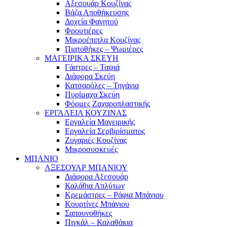
Αξεσουάρ Κουζίνας
Βάζα Αποθήκευσης
Δοχεία Φαγητού
Φρουτιέρες
Μικροέπιπλα Κουζίνας
Πιατοθήκες – Ψωμιέρες
ΜΑΓΕΙΡΙΚΑ ΣΚΕΥΗ
Γάστρες – Ταψιά
Διάφορα Σκεύη
Κατσαρόλες – Τηγάνια
Πυρίμαχα Σκεύη
Φόρμες Ζαχαροπλαστικής
ΕΡΓΑΛΕΙΑ ΚΟΥΖΙΝΑΣ
Εργαλεία Μαγειρικής
Εργαλεία Σερβιρίσματος
Ζυγαριές Κουζίνας
Μικροσυσκευές
ΜΠΑΝΙΟ
ΑΞΕΣΟΥΑΡ ΜΠΑΝΙΟΥ
Διάφορα Αξεσουάρ
Καλάθια Απλύτων
Κρεμάστρες – Ράφια Μπάνιου
Κουρτίνες Μπάνιου
Σαπουνοθήκες
Πιγκάλ – Καλαθάκια