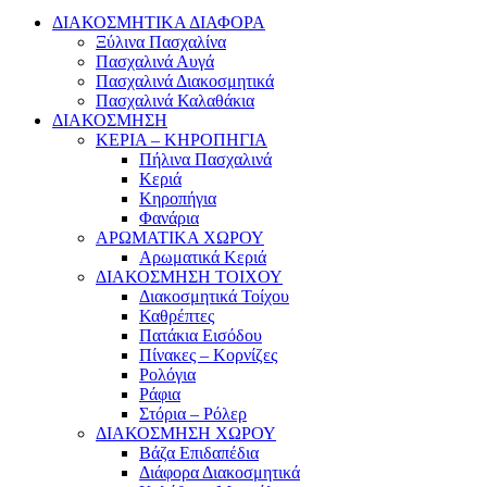
ΔΙΑΚΟΣΜΗΤΙΚΑ ΔΙΑΦΟΡΑ
Ξύλινα Πασχαλίνα
Πασχαλινά Αυγά
Πασχαλινά Διακοσμητικά
Πασχαλινά Καλαθάκια
ΔΙΑΚΟΣΜΗΣΗ
ΚΕΡΙΑ – ΚΗΡΟΠΗΓΙΑ
Πήλινα Πασχαλινά
Κεριά
Κηροπήγια
Φανάρια
ΑΡΩΜΑΤΙΚΑ ΧΩΡΟΥ
Αρωματικά Κεριά
ΔΙΑΚΟΣΜΗΣΗ ΤΟΙΧΟΥ
Διακοσμητικά Τοίχου
Καθρέπτες
Πατάκια Εισόδου
Πίνακες – Κορνίζες
Ρολόγια
Ράφια
Στόρια – Ρόλερ
ΔΙΑΚΟΣΜΗΣΗ ΧΩΡΟΥ
Βάζα Επιδαπέδια
Διάφορα Διακοσμητικά