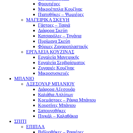
Φρουτιέρες
Μικροέπιπλα Κουζίνας
Πιατοθήκες – Ψωμιέρες
ΜΑΓΕΙΡΙΚΑ ΣΚΕΥΗ
Γάστρες – Ταψιά
Διάφορα Σκεύη
Κατσαρόλες – Τηγάνια
Πυρίμαχα Σκεύη
Φόρμες Ζαχαροπλαστικής
ΕΡΓΑΛΕΙΑ ΚΟΥΖΙΝΑΣ
Εργαλεία Μαγειρικής
Εργαλεία Σερβιρίσματος
Ζυγαριές Κουζίνας
Μικροσυσκευές
ΜΠΑΝΙΟ
ΑΞΕΣΟΥΑΡ ΜΠΑΝΙΟΥ
Διάφορα Αξεσουάρ
Καλάθια Απλύτων
Κρεμάστρες – Ράφια Μπάνιου
Κουρτίνες Μπάνιου
Σαπουνοθήκες
Πιγκάλ – Καλαθάκια
ΣΠΙΤΙ
ΕΠΙΠΛΑ
Βιβλιοθήκες – Ραφιέρες