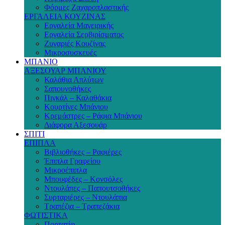
Φόρμες Ζαχαροπλαστικής
ΕΡΓΑΛΕΙΑ ΚΟΥΖΙΝΑΣ
Εργαλεία Μαγειρικής
Εργαλεία Σερβιρίσματος
Ζυγαριές Κουζίνας
Μικροσυσκευές
ΜΠΑΝΙΟ
ΑΞΕΣΟΥΑΡ ΜΠΑΝΙΟΥ
Καλάθια Απλύτων
Σαπουνοθήκες
Πιγκάλ – Καλαθάκια
Κουρτίνες Μπάνιου
Κρεμάστρες – Ράφια Μπάνιου
Διάφορα Αξεσουάρ
ΣΠΙΤΙ
ΕΠΙΠΛΑ
Βιβλιοθήκες – Ραφιέρες
Έπιπλα Γραφείου
Μικροέπιπλα
Μπουφέδες – Κονσόλες
Ντουλάπες – Παπουτσοθήκες
Συρταριέρες – Ντουλάπια
Τραπέζια – Τραπεζάκια
ΦΩΤΙΣΤΙΚΑ
Πορτατίφ