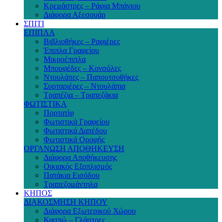
Κρεμάστρες – Ράφια Μπάνιου
Διάφορα Αξεσουάρ
ΣΠΙΤΙ
ΕΠΙΠΛΑ
Βιβλιοθήκες – Ραφιέρες
Έπιπλα Γραφείου
Μικροέπιπλα
Μπουφέδες – Κονσόλες
Ντουλάπες – Παπουτσοθήκες
Συρταριέρες – Ντουλάπια
Τραπέζια – Τραπεζάκια
ΦΩΤΙΣΤΙΚΑ
Πορτατίφ
Φωτιστικά Γραφείου
Φωτιστικά Δαπέδου
Φωτιστικά Οροφής
ΟΡΓΑΝΩΣΗ ΑΠΟΘΗΚΕΥΣΗ
Διάφορα Αποθήκευσης
Οικιακός Εξοπλισμός
Πατάκια Εισόδου
Τραπεζομάντηλα
ΚΗΠΟΣ
ΔΙΑΚΟΣΜΗΣΗ ΚΗΠΟΥ
Διάφορα Εξωτερικού Χώρου
Κασπώ – Γλάστρες