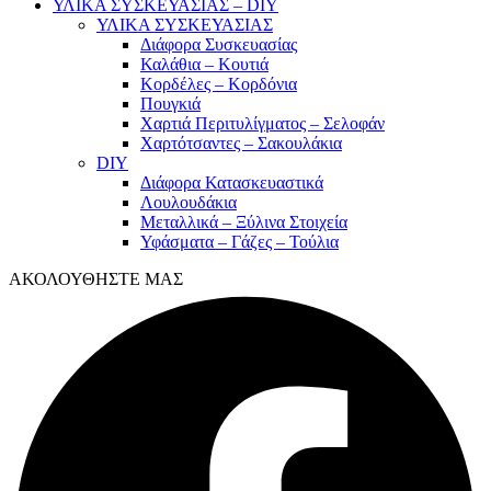
ΥΛΙΚΑ ΣΥΣΚΕΥΑΣΙΑΣ – DIY
ΥΛΙΚΑ ΣΥΣΚΕΥΑΣΙΑΣ
Διάφορα Συσκευασίας
Καλάθια – Κουτιά
Κορδέλες – Κορδόνια
Πουγκιά
Χαρτιά Περιτυλίγματος – Σελοφάν
Χαρτότσαντες – Σακουλάκια
DIY
Διάφορα Κατασκευαστικά
Λουλουδάκια
Μεταλλικά – Ξύλινα Στοιχεία
Υφάσματα – Γάζες – Τούλια
ΑΚΟΛΟΥΘΗΣΤΕ ΜΑΣ