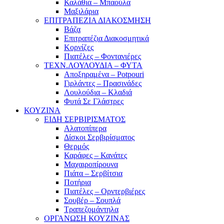
Καλάθια – Μπαούλα
Μαξιλάρια
ΕΠΙΤΡΑΠΕΖΙΑ ΔΙΑΚΟΣΜΗΣΗ
Βάζα
Επιτραπέζια Διακοσμητικά
Κορνίζες
Πιατέλες – Φοντανιέρες
ΤΕΧΝ.ΛΟΥΛΟΥΔΙΑ – ΦΥΤΑ
Αποξηραμένα – Potpouri
Γιρλάντες – Πρασινάδες
Λουλούδια – Κλαδιά
Φυτά Σε Γλάστρες
ΚΟΥΖΙΝΑ
ΕΙΔΗ ΣΕΡΒΙΡΙΣΜΑΤΟΣ
Αλατοπίπερα
Δίσκοι Σερβιρίσματος
Θερμός
Καράφες – Κανάτες
Μαχαιροπίρουνα
Πιάτα – Σερβίτσια
Ποτήρια
Πιατέλες – Ορντερβιέρες
Σουβέρ – Σουπλά
Τραπεζομάντηλα
ΟΡΓΑΝΩΣΗ ΚΟΥΖΙΝΑΣ