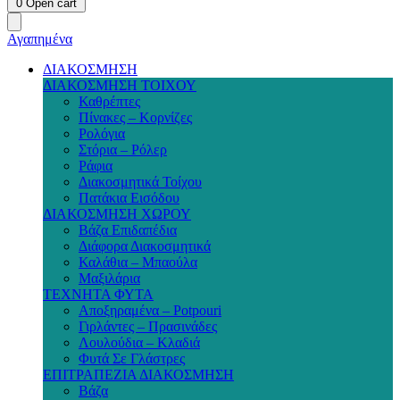
0
Open cart
Αγαπημένα
ΔΙΑΚΟΣΜΗΣΗ
ΔΙΑΚΟΣΜΗΣΗ ΤΟΙΧΟΥ
Καθρέπτες
Πίνακες – Κορνίζες
Ρολόγια
Στόρια – Ρόλερ
Ράφια
Διακοσμητικά Τοίχου
Πατάκια Εισόδου
ΔΙΑΚΟΣΜΗΣΗ ΧΩΡΟΥ
Βάζα Επιδαπέδια
Διάφορα Διακοσμητικά
Καλάθια – Μπαούλα
Μαξιλάρια
ΤΕΧΝΗΤΑ ΦΥΤΑ
Αποξηραμένα – Potpouri
Γιρλάντες – Πρασινάδες
Λουλούδια – Κλαδιά
Φυτά Σε Γλάστρες
ΕΠΙΤΡΑΠΕΖΙΑ ΔΙΑΚΟΣΜΗΣΗ
Βάζα