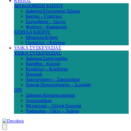
ΚΗΠΟΣ
ΔΙΑΚΟΣΜΗΣΗ ΚΗΠΟΥ
Διάφορα Εξωτερικού Χώρου
Κασπώ – Γλάστρες
Συντριβάνια – Λίμνες
Φράχτες – Καφασωτά
ΕΠΙΠΛΑ ΚΗΠΟΥ
Μπαούλα Κήπου
Ομπρέλες – Κιόσκια
ΥΛΙΚΑ ΣΥΣΚΕΥΑΣΙΑΣ
ΥΛΙΚΑ ΣΥΣΚΕΥΑΣΙΑΣ
Διάφορα Συσκευασίας
Καλάθια – Κουτιά
Κορδέλες – Κορδόνια
Πουγκιά
Χαρτότσαντες – Σακουλάκια
Χαρτιά Περιτυλίγματος – Σελοφάν
DIY
Διάφορα Κατασκευαστικά
Λουλουδάκια
Μεταλλικά – Ξύλινα Στοιχεία
Υφάσματα – Γάζες – Τούλια