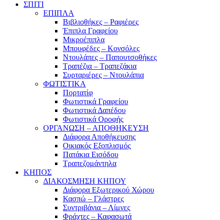
ΣΠΙΤΙ
ΕΠΙΠΛΑ
Βιβλιοθήκες – Ραφιέρες
Έπιπλα Γραφείου
Μικροέπιπλα
Μπουφέδες – Κονσόλες
Ντουλάπες – Παπουτσοθήκες
Τραπέζια – Τραπεζάκια
Συρταριέρες – Ντουλάπια
ΦΩΤΙΣΤΙΚΑ
Πορτατίφ
Φωτιστικά Γραφείου
Φωτιστικά Δαπέδου
Φωτιστικά Οροφής
ΟΡΓΑΝΩΣΗ – ΑΠΟΘΗΚΕΥΣΗ
Διάφορα Αποθήκευσης
Οικιακός Εξοπλισμός
Πατάκια Εισόδου
Τραπεζομάντηλα
ΚΗΠΟΣ
ΔΙΑΚΟΣΜΗΣΗ ΚΗΠΟΥ
Διάφορα Εξωτερικού Χώρου
Κασπώ – Γλάστρες
Συντριβάνια – Λίμνες
Φράχτες – Καφασωτά