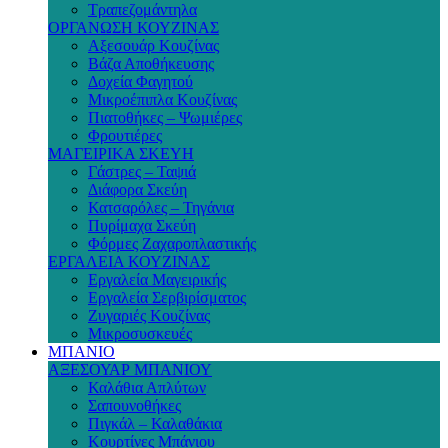
Τραπεζομάντηλα
ΟΡΓΑΝΩΣΗ ΚΟΥΖΙΝΑΣ
Αξεσουάρ Κουζίνας
Βάζα Αποθήκευσης
Δοχεία Φαγητού
Μικροέπιπλα Κουζίνας
Πιατοθήκες – Ψωμιέρες
Φρουτιέρες
ΜΑΓΕΙΡΙΚΑ ΣΚΕΥΗ
Γάστρες – Ταψιά
Διάφορα Σκεύη
Κατσαρόλες – Τηγάνια
Πυρίμαχα Σκεύη
Φόρμες Ζαχαροπλαστικής
ΕΡΓΑΛΕΙΑ ΚΟΥΖΙΝΑΣ
Εργαλεία Μαγειρικής
Εργαλεία Σερβιρίσματος
Ζυγαριές Κουζίνας
Μικροσυσκευές
ΜΠΑΝΙΟ
ΑΞΕΣΟΥΑΡ ΜΠΑΝΙΟΥ
Καλάθια Απλύτων
Σαπουνοθήκες
Πιγκάλ – Καλαθάκια
Κουρτίνες Μπάνιου