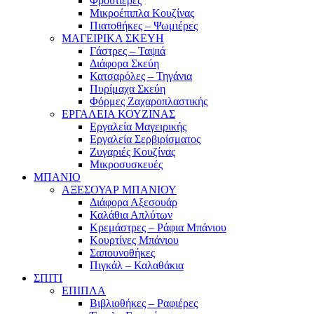
Φρουτιέρες
Μικροέπιπλα Κουζίνας
Πιατοθήκες – Ψωμιέρες
ΜΑΓΕΙΡΙΚΑ ΣΚΕΥΗ
Γάστρες – Ταψιά
Διάφορα Σκεύη
Κατσαρόλες – Τηγάνια
Πυρίμαχα Σκεύη
Φόρμες Ζαχαροπλαστικής
ΕΡΓΑΛΕΙΑ ΚΟΥΖΙΝΑΣ
Εργαλεία Μαγειρικής
Εργαλεία Σερβιρίσματος
Ζυγαριές Κουζίνας
Μικροσυσκευές
ΜΠΑΝΙΟ
ΑΞΕΣΟΥΑΡ ΜΠΑΝΙΟΥ
Διάφορα Αξεσουάρ
Καλάθια Απλύτων
Κρεμάστρες – Ράφια Μπάνιου
Κουρτίνες Μπάνιου
Σαπουνοθήκες
Πιγκάλ – Καλαθάκια
ΣΠΙΤΙ
ΕΠΙΠΛΑ
Βιβλιοθήκες – Ραφιέρες