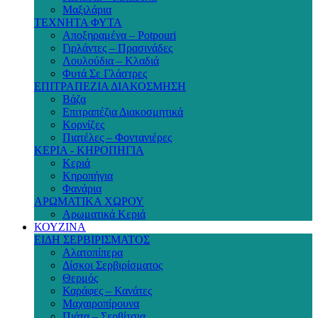
Μαξιλάρια
ΤΕΧΝΗΤΑ ΦΥΤΑ
Αποξηραμένα – Potpouri
Γιρλάντες – Πρασινάδες
Λουλούδια – Κλαδιά
Φυτά Σε Γλάστρες
ΕΠΙΤΡΑΠΕΖΙΑ ΔΙΑΚΟΣΜΗΣΗ
Βάζα
Επιτραπέζια Διακοσμητικά
Κορνίζες
Πιατέλες – Φοντανιέρες
ΚΕΡΙΑ - ΚΗΡΟΠΗΓΙΑ
Κεριά
Κηροπήγια
Φανάρια
ΑΡΩΜΑΤΙΚΑ ΧΩΡΟΥ
Αρωματικά Κεριά
ΚΟΥΖΙΝΑ
ΕΙΔΗ ΣΕΡΒΙΡΙΣΜΑΤΟΣ
Αλατοπίπερα
Δίσκοι Σερβιρίσματος
Θερμός
Καράφες – Κανάτες
Μαχαιροπίρουνα
Πιάτα – Σερβίτσια