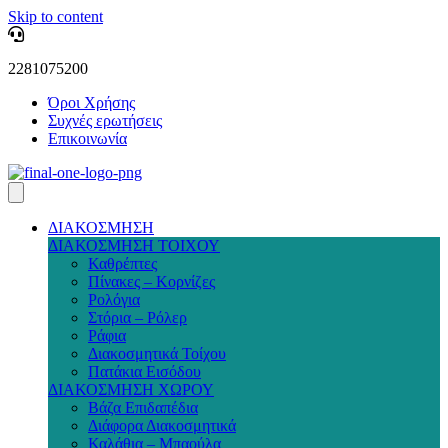
Skip to content
2281075200
Όροι Χρήσης
Συχνές ερωτήσεις
Επικοινωνία
ΔΙΑΚΟΣΜΗΣΗ
ΔΙΑΚΟΣΜΗΣΗ ΤΟΙΧΟΥ
Καθρέπτες
Πίνακες – Κορνίζες
Ρολόγια
Στόρια – Ρόλερ
Ράφια
Διακοσμητικά Τοίχου
Πατάκια Εισόδου
ΔΙΑΚΟΣΜΗΣΗ ΧΩΡΟΥ
Βάζα Επιδαπέδια
Διάφορα Διακοσμητικά
Καλάθια – Μπαούλα