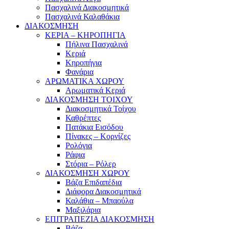
Πασχαλινά Διακοσμητικά
Πασχαλινά Καλαθάκια
ΔΙΑΚΟΣΜΗΣΗ
ΚΕΡΙΑ – ΚΗΡΟΠΗΓΙΑ
Πήλινα Πασχαλινά
Κεριά
Κηροπήγια
Φανάρια
ΑΡΩΜΑΤΙΚΑ ΧΩΡΟΥ
Αρωματικά Κεριά
ΔΙΑΚΟΣΜΗΣΗ ΤΟΙΧΟΥ
Διακοσμητικά Τοίχου
Καθρέπτες
Πατάκια Εισόδου
Πίνακες – Κορνίζες
Ρολόγια
Ράφια
Στόρια – Ρόλερ
ΔΙΑΚΟΣΜΗΣΗ ΧΩΡΟΥ
Βάζα Επιδαπέδια
Διάφορα Διακοσμητικά
Καλάθια – Μπαούλα
Μαξιλάρια
ΕΠΙΤΡΑΠΕΖΙΑ ΔΙΑΚΟΣΜΗΣΗ
Βάζα