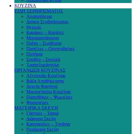
Αρωματικά Κεριά
ΚΟΥΖΙΝΑ
ΕΙΔΗ ΣΕΡΒΙΡΙΣΜΑΤΟΣ
Αλατοπίπερα
Δίσκοι Σερβιρίσματος
Θερμός
Καράφες – Κανάτες
Μαχαιροπίρουνα
Πιάτα – Σερβίτσια
Πιατέλες – Ορντερβιέρες
Ποτήρια
Σουβέρ – Σουπλά
Τραπεζομάντηλα
ΟΡΓΑΝΩΣΗ ΚΟΥΖΙΝΑΣ
Αξεσουάρ Κουζίνας
Βάζα Αποθήκευσης
Δοχεία Φαγητού
Μικροέπιπλα Κουζίνας
Πιατοθήκες – Ψωμιέρες
Φρουτιέρες
ΜΑΓΕΙΡΙΚΑ ΣΚΕΥΗ
Γάστρες – Ταψιά
Διάφορα Σκεύη
Κατσαρόλες – Τηγάνια
Πυρίμαχα Σκεύη