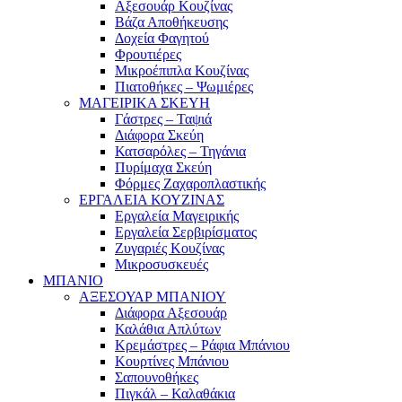
Αξεσουάρ Κουζίνας
Βάζα Αποθήκευσης
Δοχεία Φαγητού
Φρουτιέρες
Μικροέπιπλα Κουζίνας
Πιατοθήκες – Ψωμιέρες
ΜΑΓΕΙΡΙΚΑ ΣΚΕΥΗ
Γάστρες – Ταψιά
Διάφορα Σκεύη
Κατσαρόλες – Τηγάνια
Πυρίμαχα Σκεύη
Φόρμες Ζαχαροπλαστικής
ΕΡΓΑΛΕΙΑ ΚΟΥΖΙΝΑΣ
Εργαλεία Μαγειρικής
Εργαλεία Σερβιρίσματος
Ζυγαριές Κουζίνας
Μικροσυσκευές
ΜΠΑΝΙΟ
ΑΞΕΣΟΥΑΡ ΜΠΑΝΙΟΥ
Διάφορα Αξεσουάρ
Καλάθια Απλύτων
Κρεμάστρες – Ράφια Μπάνιου
Κουρτίνες Μπάνιου
Σαπουνοθήκες
Πιγκάλ – Καλαθάκια