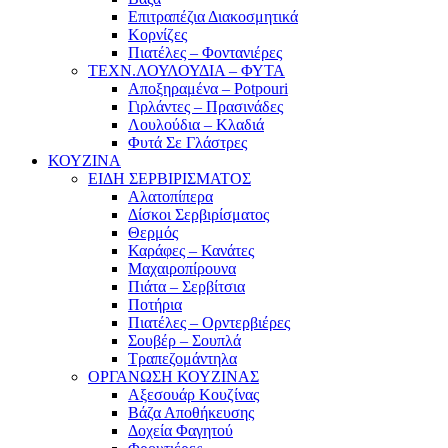
Επιτραπέζια Διακοσμητικά
Κορνίζες
Πιατέλες – Φοντανιέρες
ΤΕΧΝ.ΛΟΥΛΟΥΔΙΑ – ΦΥΤΑ
Αποξηραμένα – Potpouri
Γιρλάντες – Πρασινάδες
Λουλούδια – Κλαδιά
Φυτά Σε Γλάστρες
ΚΟΥΖΙΝΑ
ΕΙΔΗ ΣΕΡΒΙΡΙΣΜΑΤΟΣ
Αλατοπίπερα
Δίσκοι Σερβιρίσματος
Θερμός
Καράφες – Κανάτες
Μαχαιροπίρουνα
Πιάτα – Σερβίτσια
Ποτήρια
Πιατέλες – Ορντερβιέρες
Σουβέρ – Σουπλά
Τραπεζομάντηλα
ΟΡΓΑΝΩΣΗ ΚΟΥΖΙΝΑΣ
Αξεσουάρ Κουζίνας
Βάζα Αποθήκευσης
Δοχεία Φαγητού