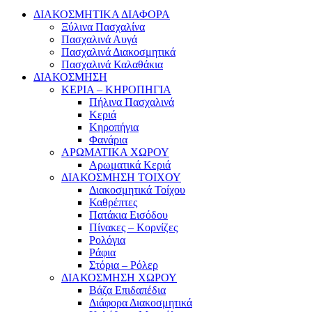
ΔΙΑΚΟΣΜΗΤΙΚΑ ΔΙΑΦΟΡΑ
Ξύλινα Πασχαλίνα
Πασχαλινά Αυγά
Πασχαλινά Διακοσμητικά
Πασχαλινά Καλαθάκια
ΔΙΑΚΟΣΜΗΣΗ
ΚΕΡΙΑ – ΚΗΡΟΠΗΓΙΑ
Πήλινα Πασχαλινά
Κεριά
Κηροπήγια
Φανάρια
ΑΡΩΜΑΤΙΚΑ ΧΩΡΟΥ
Αρωματικά Κεριά
ΔΙΑΚΟΣΜΗΣΗ ΤΟΙΧΟΥ
Διακοσμητικά Τοίχου
Καθρέπτες
Πατάκια Εισόδου
Πίνακες – Κορνίζες
Ρολόγια
Ράφια
Στόρια – Ρόλερ
ΔΙΑΚΟΣΜΗΣΗ ΧΩΡΟΥ
Βάζα Επιδαπέδια
Διάφορα Διακοσμητικά