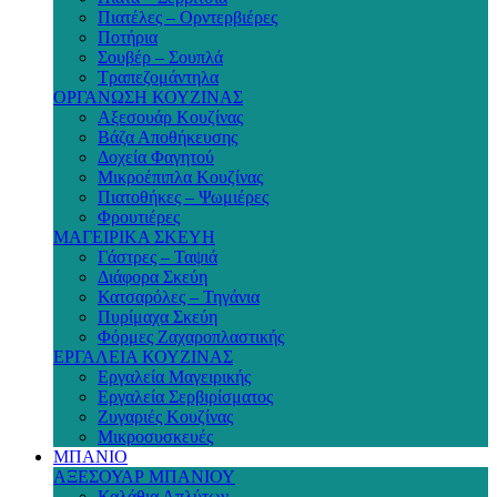
Πιατέλες – Ορντερβιέρες
Ποτήρια
Σουβέρ – Σουπλά
Τραπεζομάντηλα
ΟΡΓΑΝΩΣΗ ΚΟΥΖΙΝΑΣ
Αξεσουάρ Κουζίνας
Βάζα Αποθήκευσης
Δοχεία Φαγητού
Μικροέπιπλα Κουζίνας
Πιατοθήκες – Ψωμιέρες
Φρουτιέρες
ΜΑΓΕΙΡΙΚΑ ΣΚΕΥΗ
Γάστρες – Ταψιά
Διάφορα Σκεύη
Κατσαρόλες – Τηγάνια
Πυρίμαχα Σκεύη
Φόρμες Ζαχαροπλαστικής
ΕΡΓΑΛΕΙΑ ΚΟΥΖΙΝΑΣ
Εργαλεία Μαγειρικής
Εργαλεία Σερβιρίσματος
Ζυγαριές Κουζίνας
Μικροσυσκευές
ΜΠΑΝΙΟ
ΑΞΕΣΟΥΑΡ ΜΠΑΝΙΟΥ
Καλάθια Απλύτων