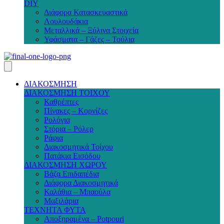
DIY
Διάφορα Κατασκευαστικά
Λουλουδάκια
Μεταλλικά – Ξύλινα Στοιχεία
Υφάσματα – Γάζες – Τούλια
ΔΙΑΚΟΣΜΗΣΗ
ΔΙΑΚΟΣΜΗΣΗ ΤΟΙΧΟΥ
Καθρέπτες
Πίνακες – Κορνίζες
Ρολόγια
Στόρια – Ρόλερ
Ράφια
Διακοσμητικά Τοίχου
Πατάκια Εισόδου
ΔΙΑΚΟΣΜΗΣΗ ΧΩΡΟΥ
Βάζα Επιδαπέδια
Διάφορα Διακοσμητικά
Καλάθια – Μπαούλα
Μαξιλάρια
ΤΕΧΝΗΤΑ ΦΥΤΑ
Αποξηραμένα – Potpouri