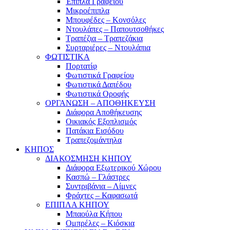
Έπιπλα Γραφείου
Μικροέπιπλα
Μπουφέδες – Κονσόλες
Ντουλάπες – Παπουτσοθήκες
Τραπέζια – Τραπεζάκια
Συρταριέρες – Ντουλάπια
ΦΩΤΙΣΤΙΚΑ
Πορτατίφ
Φωτιστικά Γραφείου
Φωτιστικά Δαπέδου
Φωτιστικά Οροφής
ΟΡΓΑΝΩΣΗ – ΑΠΟΘΗΚΕΥΣΗ
Διάφορα Αποθήκευσης
Οικιακός Εξοπλισμός
Πατάκια Εισόδου
Τραπεζομάντηλα
ΚΗΠΟΣ
ΔΙΑΚΟΣΜΗΣΗ ΚΗΠΟΥ
Διάφορα Εξωτερικού Χώρου
Κασπώ – Γλάστρες
Συντριβάνια – Λίμνες
Φράχτες – Καφασωτά
ΕΠΙΠΛΑ ΚΗΠΟΥ
Μπαούλα Κήπου
Ομπρέλες – Κιόσκια