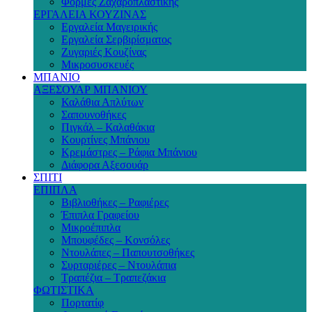
Φόρμες Ζαχαροπλαστικής
ΕΡΓΑΛΕΙΑ ΚΟΥΖΙΝΑΣ
Εργαλεία Μαγειρικής
Εργαλεία Σερβιρίσματος
Ζυγαριές Κουζίνας
Μικροσυσκευές
ΜΠΑΝΙΟ
ΑΞΕΣΟΥΑΡ ΜΠΑΝΙΟΥ
Καλάθια Απλύτων
Σαπουνοθήκες
Πιγκάλ – Καλαθάκια
Κουρτίνες Μπάνιου
Κρεμάστρες – Ράφια Μπάνιου
Διάφορα Αξεσουάρ
ΣΠΙΤΙ
ΕΠΙΠΛΑ
Βιβλιοθήκες – Ραφιέρες
Έπιπλα Γραφείου
Μικροέπιπλα
Μπουφέδες – Κονσόλες
Ντουλάπες – Παπουτσοθήκες
Συρταριέρες – Ντουλάπια
Τραπέζια – Τραπεζάκια
ΦΩΤΙΣΤΙΚΑ
Πορτατίφ