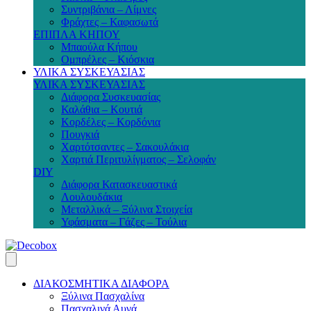
Συντριβάνια – Λίμνες
Φράχτες – Καφασωτά
ΕΠΙΠΛΑ ΚΗΠΟΥ
Μπαούλα Κήπου
Ομπρέλες – Κιόσκια
ΥΛΙΚΑ ΣΥΣΚΕΥΑΣΙΑΣ
ΥΛΙΚΑ ΣΥΣΚΕΥΑΣΙΑΣ
Διάφορα Συσκευασίας
Καλάθια – Κουτιά
Κορδέλες – Κορδόνια
Πουγκιά
Χαρτότσαντες – Σακουλάκια
Χαρτιά Περιτυλίγματος – Σελοφάν
DIY
Διάφορα Κατασκευαστικά
Λουλουδάκια
Μεταλλικά – Ξύλινα Στοιχεία
Υφάσματα – Γάζες – Τούλια
ΔΙΑΚΟΣΜΗΤΙΚΑ ΔΙΑΦΟΡΑ
Ξύλινα Πασχαλίνα
Πασχαλινά Αυγά