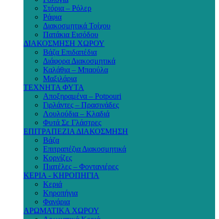
Στόρια – Ρόλερ
Ράφια
Διακοσμητικά Τοίχου
Πατάκια Εισόδου
ΔΙΑΚΟΣΜΗΣΗ ΧΩΡΟΥ
Βάζα Επιδαπέδια
Διάφορα Διακοσμητικά
Καλάθια – Μπαούλα
Μαξιλάρια
ΤΕΧΝΗΤΑ ΦΥΤΑ
Αποξηραμένα – Potpouri
Γιρλάντες – Πρασινάδες
Λουλούδια – Κλαδιά
Φυτά Σε Γλάστρες
ΕΠΙΤΡΑΠΕΖΙΑ ΔΙΑΚΟΣΜΗΣΗ
Βάζα
Επιτραπέζια Διακοσμητικά
Κορνίζες
Πιατέλες – Φοντανιέρες
ΚΕΡΙΑ - ΚΗΡΟΠΗΓΙΑ
Κεριά
Κηροπήγια
Φανάρια
ΑΡΩΜΑΤΙΚΑ ΧΩΡΟΥ