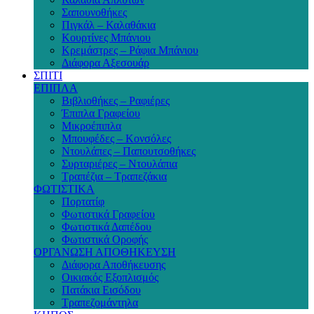
Σαπουνοθήκες
Πιγκάλ – Καλαθάκια
Κουρτίνες Μπάνιου
Κρεμάστρες – Ράφια Μπάνιου
Διάφορα Αξεσουάρ
ΣΠΙΤΙ
ΕΠΙΠΛΑ
Βιβλιοθήκες – Ραφιέρες
Έπιπλα Γραφείου
Μικροέπιπλα
Μπουφέδες – Κονσόλες
Ντουλάπες – Παπουτσοθήκες
Συρταριέρες – Ντουλάπια
Τραπέζια – Τραπεζάκια
ΦΩΤΙΣΤΙΚΑ
Πορτατίφ
Φωτιστικά Γραφείου
Φωτιστικά Δαπέδου
Φωτιστικά Οροφής
ΟΡΓΑΝΩΣΗ ΑΠΟΘΗΚΕΥΣΗ
Διάφορα Αποθήκευσης
Οικιακός Εξοπλισμός
Πατάκια Εισόδου
Τραπεζομάντηλα