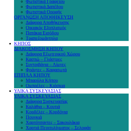
Φωτιστικά Γραφείου
Φωτιστικά Δαπέδου
Φωτιστικά Οροφής
ΟΡΓΑΝΩΣΗ ΑΠΟΘΗΚΕΥΣΗ
Διάφορα Αποθήκευσης
Οικιακός Εξοπλισμός
Πατάκια Εισόδου
Τραπεζομάντηλα
ΚΗΠΟΣ
ΔΙΑΚΟΣΜΗΣΗ ΚΗΠΟΥ
Διάφορα Εξωτερικού Χώρου
Κασπώ – Γλάστρες
Συντριβάνια – Λίμνες
Φράχτες – Καφασωτά
ΕΠΙΠΛΑ ΚΗΠΟΥ
Μπαούλα Κήπου
Ομπρέλες – Κιόσκια
ΥΛΙΚΑ ΣΥΣΚΕΥΑΣΙΑΣ
ΥΛΙΚΑ ΣΥΣΚΕΥΑΣΙΑΣ
Διάφορα Συσκευασίας
Καλάθια – Κουτιά
Κορδέλες – Κορδόνια
Πουγκιά
Χαρτότσαντες – Σακουλάκια
Χαρτιά Περιτυλίγματος – Σελοφάν