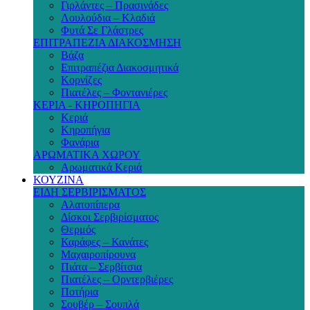
Γιρλάντες – Πρασινάδες
Λουλούδια – Κλαδιά
Φυτά Σε Γλάστρες
ΕΠΙΤΡΑΠΕΖΙΑ ΔΙΑΚΟΣΜΗΣΗ
Βάζα
Επιτραπέζια Διακοσμητικά
Κορνίζες
Πιατέλες – Φοντανιέρες
ΚΕΡΙΑ - ΚΗΡΟΠΗΓΙΑ
Κεριά
Κηροπήγια
Φανάρια
ΑΡΩΜΑΤΙΚΑ ΧΩΡΟΥ
Αρωματικά Κεριά
ΚΟΥΖΙΝΑ
ΕΙΔΗ ΣΕΡΒΙΡΙΣΜΑΤΟΣ
Αλατοπίπερα
Δίσκοι Σερβιρίσματος
Θερμός
Καράφες – Κανάτες
Μαχαιροπίρουνα
Πιάτα – Σερβίτσια
Πιατέλες – Ορντερβιέρες
Ποτήρια
Σουβέρ – Σουπλά