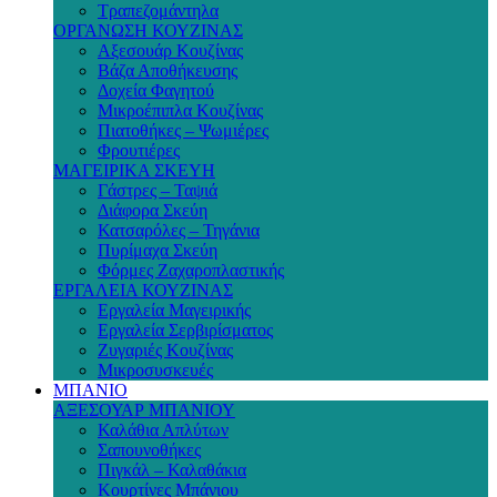
Τραπεζομάντηλα
ΟΡΓΑΝΩΣΗ ΚΟΥΖΙΝΑΣ
Αξεσουάρ Κουζίνας
Βάζα Αποθήκευσης
Δοχεία Φαγητού
Μικροέπιπλα Κουζίνας
Πιατοθήκες – Ψωμιέρες
Φρουτιέρες
ΜΑΓΕΙΡΙΚΑ ΣΚΕΥΗ
Γάστρες – Ταψιά
Διάφορα Σκεύη
Κατσαρόλες – Τηγάνια
Πυρίμαχα Σκεύη
Φόρμες Ζαχαροπλαστικής
ΕΡΓΑΛΕΙΑ ΚΟΥΖΙΝΑΣ
Εργαλεία Μαγειρικής
Εργαλεία Σερβιρίσματος
Ζυγαριές Κουζίνας
Μικροσυσκευές
ΜΠΑΝΙΟ
ΑΞΕΣΟΥΑΡ ΜΠΑΝΙΟΥ
Καλάθια Απλύτων
Σαπουνοθήκες
Πιγκάλ – Καλαθάκια
Κουρτίνες Μπάνιου