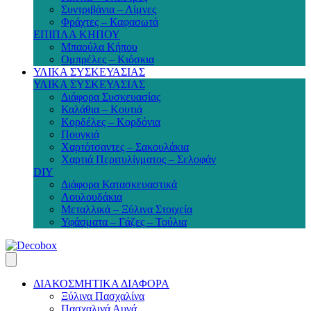
Συντριβάνια – Λίμνες
Φράχτες – Καφασωτά
ΕΠΙΠΛΑ ΚΗΠΟΥ
Μπαούλα Κήπου
Ομπρέλες – Κιόσκια
ΥΛΙΚΑ ΣΥΣΚΕΥΑΣΙΑΣ
ΥΛΙΚΑ ΣΥΣΚΕΥΑΣΙΑΣ
Διάφορα Συσκευασίας
Καλάθια – Κουτιά
Κορδέλες – Κορδόνια
Πουγκιά
Χαρτότσαντες – Σακουλάκια
Χαρτιά Περιτυλίγματος – Σελοφάν
DIY
Διάφορα Κατασκευαστικά
Λουλουδάκια
Μεταλλικά – Ξύλινα Στοιχεία
Υφάσματα – Γάζες – Τούλια
ΔΙΑΚΟΣΜΗΤΙΚΑ ΔΙΑΦΟΡΑ
Ξύλινα Πασχαλίνα
Πασχαλινά Αυγά