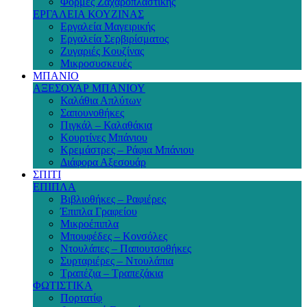
Φόρμες Ζαχαροπλαστικής
ΕΡΓΑΛΕΙΑ ΚΟΥΖΙΝΑΣ
Εργαλεία Μαγειρικής
Εργαλεία Σερβιρίσματος
Ζυγαριές Κουζίνας
Μικροσυσκευές
ΜΠΑΝΙΟ
ΑΞΕΣΟΥΑΡ ΜΠΑΝΙΟΥ
Καλάθια Απλύτων
Σαπουνοθήκες
Πιγκάλ – Καλαθάκια
Κουρτίνες Μπάνιου
Κρεμάστρες – Ράφια Μπάνιου
Διάφορα Αξεσουάρ
ΣΠΙΤΙ
ΕΠΙΠΛΑ
Βιβλιοθήκες – Ραφιέρες
Έπιπλα Γραφείου
Μικροέπιπλα
Μπουφέδες – Κονσόλες
Ντουλάπες – Παπουτσοθήκες
Συρταριέρες – Ντουλάπια
Τραπέζια – Τραπεζάκια
ΦΩΤΙΣΤΙΚΑ
Πορτατίφ