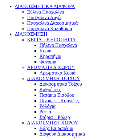
ΔΙΑΚΟΣΜΗΤΙΚΑ ΔΙΑΦΟΡΑ
Ξύλινα Πασχαλίνα
Πασχαλινά Αυγά
Πασχαλινά Διακοσμητικά
Πασχαλινά Καλαθάκια
ΔΙΑΚΟΣΜΗΣΗ
ΚΕΡΙΑ – ΚΗΡΟΠΗΓΙΑ
Πήλινα Πασχαλινά
Κεριά
Κηροπήγια
Φανάρια
ΑΡΩΜΑΤΙΚΑ ΧΩΡΟΥ
Αρωματικά Κεριά
ΔΙΑΚΟΣΜΗΣΗ ΤΟΙΧΟΥ
Διακοσμητικά Τοίχου
Καθρέπτες
Πατάκια Εισόδου
Πίνακες – Κορνίζες
Ρολόγια
Ράφια
Στόρια – Ρόλερ
ΔΙΑΚΟΣΜΗΣΗ ΧΩΡΟΥ
Βάζα Επιδαπέδια
Διάφορα Διακοσμητικά