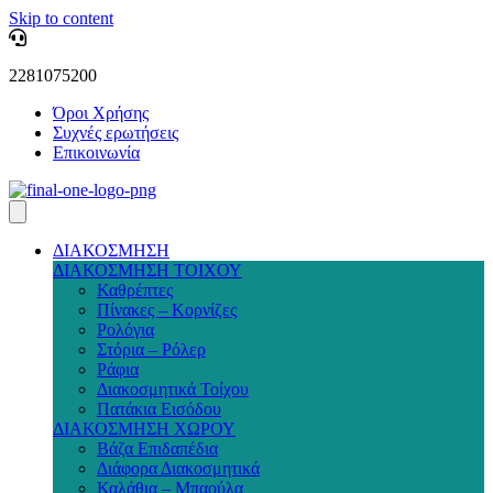
Skip to content
2281075200
Όροι Χρήσης
Συχνές ερωτήσεις
Επικοινωνία
ΔΙΑΚΟΣΜΗΣΗ
ΔΙΑΚΟΣΜΗΣΗ ΤΟΙΧΟΥ
Καθρέπτες
Πίνακες – Κορνίζες
Ρολόγια
Στόρια – Ρόλερ
Ράφια
Διακοσμητικά Τοίχου
Πατάκια Εισόδου
ΔΙΑΚΟΣΜΗΣΗ ΧΩΡΟΥ
Βάζα Επιδαπέδια
Διάφορα Διακοσμητικά
Καλάθια – Μπαούλα