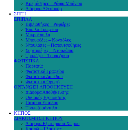
Κρεμάστρες – Ράφια Μπάνιου
Διάφορα Αξεσουάρ
ΣΠΙΤΙ
ΕΠΙΠΛΑ
Βιβλιοθήκες – Ραφιέρες
Έπιπλα Γραφείου
Μικροέπιπλα
Μπουφέδες – Κονσόλες
Ντουλάπες – Παπουτσοθήκες
Συρταριέρες – Ντουλάπια
Τραπέζια – Τραπεζάκια
ΦΩΤΙΣΤΙΚΑ
Πορτατίφ
Φωτιστικά Γραφείου
Φωτιστικά Δαπέδου
Φωτιστικά Οροφής
ΟΡΓΑΝΩΣΗ ΑΠΟΘΗΚΕΥΣΗ
Διάφορα Αποθήκευσης
Οικιακός Εξοπλισμός
Πατάκια Εισόδου
Τραπεζομάντηλα
ΚΗΠΟΣ
ΔΙΑΚΟΣΜΗΣΗ ΚΗΠΟΥ
Διάφορα Εξωτερικού Χώρου
Κασπώ – Γλάστρες