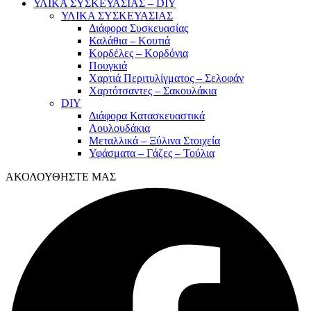
ΥΛΙΚΑ ΣΥΣΚΕΥΑΣΙΑΣ – DIY
ΥΛΙΚΑ ΣΥΣΚΕΥΑΣΙΑΣ
Διάφορα Συσκευασίας
Καλάθια – Κουτιά
Κορδέλες – Κορδόνια
Πουγκιά
Χαρτιά Περιτυλίγματος – Σελοφάν
Χαρτότσαντες – Σακουλάκια
DIY
Διάφορα Κατασκευαστικά
Λουλουδάκια
Μεταλλικά – Ξύλινα Στοιχεία
Υφάσματα – Γάζες – Τούλια
ΑΚΟΛΟΥΘΗΣΤΕ ΜΑΣ