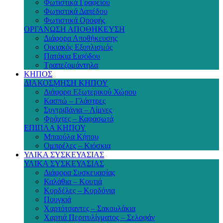
Φωτιστικά Γραφείου
Φωτιστικά Δαπέδου
Φωτιστικά Οροφής
ΟΡΓΑΝΩΣΗ ΑΠΟΘΗΚΕΥΣΗ
Διάφορα Αποθήκευσης
Οικιακός Εξοπλισμός
Πατάκια Εισόδου
Τραπεζομάντηλα
ΚΗΠΟΣ
ΔΙΑΚΟΣΜΗΣΗ ΚΗΠΟΥ
Διάφορα Εξωτερικού Χώρου
Κασπώ – Γλάστρες
Συντριβάνια – Λίμνες
Φράχτες – Καφασωτά
ΕΠΙΠΛΑ ΚΗΠΟΥ
Μπαούλα Κήπου
Ομπρέλες – Κιόσκια
ΥΛΙΚΑ ΣΥΣΚΕΥΑΣΙΑΣ
ΥΛΙΚΑ ΣΥΣΚΕΥΑΣΙΑΣ
Διάφορα Συσκευασίας
Καλάθια – Κουτιά
Κορδέλες – Κορδόνια
Πουγκιά
Χαρτότσαντες – Σακουλάκια
Χαρτιά Περιτυλίγματος – Σελοφάν