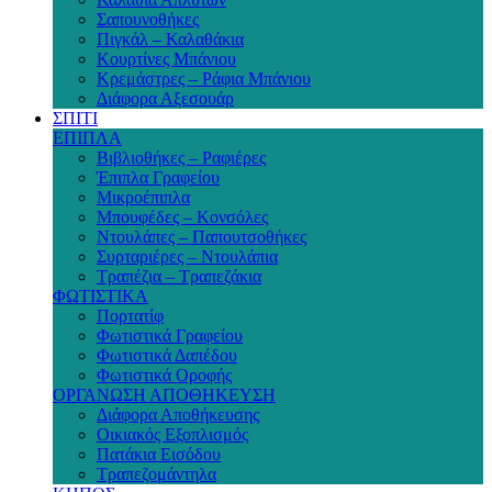
Σαπουνοθήκες
Πιγκάλ – Καλαθάκια
Κουρτίνες Μπάνιου
Κρεμάστρες – Ράφια Μπάνιου
Διάφορα Αξεσουάρ
ΣΠΙΤΙ
ΕΠΙΠΛΑ
Βιβλιοθήκες – Ραφιέρες
Έπιπλα Γραφείου
Μικροέπιπλα
Μπουφέδες – Κονσόλες
Ντουλάπες – Παπουτσοθήκες
Συρταριέρες – Ντουλάπια
Τραπέζια – Τραπεζάκια
ΦΩΤΙΣΤΙΚΑ
Πορτατίφ
Φωτιστικά Γραφείου
Φωτιστικά Δαπέδου
Φωτιστικά Οροφής
ΟΡΓΑΝΩΣΗ ΑΠΟΘΗΚΕΥΣΗ
Διάφορα Αποθήκευσης
Οικιακός Εξοπλισμός
Πατάκια Εισόδου
Τραπεζομάντηλα