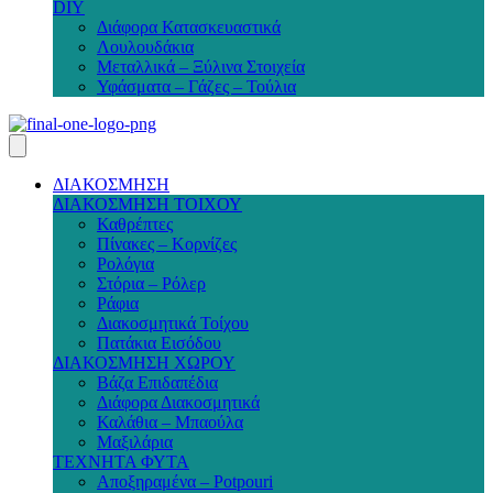
DIY
Διάφορα Κατασκευαστικά
Λουλουδάκια
Μεταλλικά – Ξύλινα Στοιχεία
Υφάσματα – Γάζες – Τούλια
ΔΙΑΚΟΣΜΗΣΗ
ΔΙΑΚΟΣΜΗΣΗ ΤΟΙΧΟΥ
Καθρέπτες
Πίνακες – Κορνίζες
Ρολόγια
Στόρια – Ρόλερ
Ράφια
Διακοσμητικά Τοίχου
Πατάκια Εισόδου
ΔΙΑΚΟΣΜΗΣΗ ΧΩΡΟΥ
Βάζα Επιδαπέδια
Διάφορα Διακοσμητικά
Καλάθια – Μπαούλα
Μαξιλάρια
ΤΕΧΝΗΤΑ ΦΥΤΑ
Αποξηραμένα – Potpouri