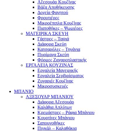
Αξεσουάρ Κουζίνας
Βάζα Αποθήκευσης
Δοχεία Φαγητού
Φρουτιέρες
Μικροέπιπλα Κουζίνας
Πιατοθήκες – Ψωμιέρες
ΜΑΓΕΙΡΙΚΑ ΣΚΕΥΗ
Γάστρες – Ταψιά
Διάφορα Σκεύη
Κατσαρόλες – Τηγάνια
Πυρίμαχα Σκεύη
Φόρμες Ζαχαροπλαστικής
ΕΡΓΑΛΕΙΑ ΚΟΥΖΙΝΑΣ
Εργαλεία Μαγειρικής
Εργαλεία Σερβιρίσματος
Ζυγαριές Κουζίνας
Μικροσυσκευές
ΜΠΑΝΙΟ
ΑΞΕΣΟΥΑΡ ΜΠΑΝΙΟΥ
Διάφορα Αξεσουάρ
Καλάθια Απλύτων
Κρεμάστρες – Ράφια Μπάνιου
Κουρτίνες Μπάνιου
Σαπουνοθήκες
Πιγκάλ – Καλαθάκια