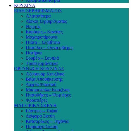
Αρωματικά Κεριά
ΚΟΥΖΙΝΑ
ΕΙΔΗ ΣΕΡΒΙΡΙΣΜΑΤΟΣ
Αλατοπίπερα
Δίσκοι Σερβιρίσματος
Θερμός
Καράφες – Κανάτες
Μαχαιροπίρουνα
Πιάτα – Σερβίτσια
Πιατέλες – Ορντερβιέρες
Ποτήρια
Σουβέρ – Σουπλά
Τραπεζομάντηλα
ΟΡΓΑΝΩΣΗ ΚΟΥΖΙΝΑΣ
Αξεσουάρ Κουζίνας
Βάζα Αποθήκευσης
Δοχεία Φαγητού
Μικροέπιπλα Κουζίνας
Πιατοθήκες – Ψωμιέρες
Φρουτιέρες
ΜΑΓΕΙΡΙΚΑ ΣΚΕΥΗ
Γάστρες – Ταψιά
Διάφορα Σκεύη
Κατσαρόλες – Τηγάνια
Πυρίμαχα Σκεύη