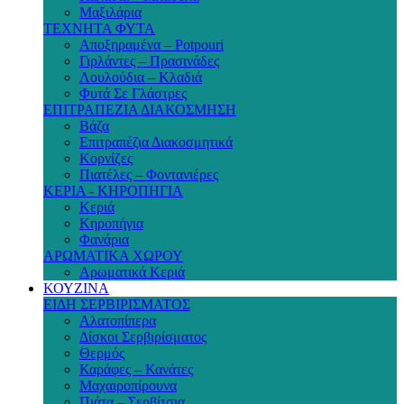
Μαξιλάρια
ΤΕΧΝΗΤΑ ΦΥΤΑ
Αποξηραμένα – Potpouri
Γιρλάντες – Πρασινάδες
Λουλούδια – Κλαδιά
Φυτά Σε Γλάστρες
ΕΠΙΤΡΑΠΕΖΙΑ ΔΙΑΚΟΣΜΗΣΗ
Βάζα
Επιτραπέζια Διακοσμητικά
Κορνίζες
Πιατέλες – Φοντανιέρες
ΚΕΡΙΑ - ΚΗΡΟΠΗΓΙΑ
Κεριά
Κηροπήγια
Φανάρια
ΑΡΩΜΑΤΙΚΑ ΧΩΡΟΥ
Αρωματικά Κεριά
ΚΟΥΖΙΝΑ
ΕΙΔΗ ΣΕΡΒΙΡΙΣΜΑΤΟΣ
Αλατοπίπερα
Δίσκοι Σερβιρίσματος
Θερμός
Καράφες – Κανάτες
Μαχαιροπίρουνα
Πιάτα – Σερβίτσια