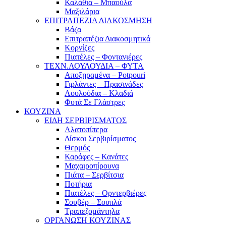
Καλάθια – Μπαούλα
Μαξιλάρια
ΕΠΙΤΡΑΠΕΖΙΑ ΔΙΑΚΟΣΜΗΣΗ
Βάζα
Επιτραπέζια Διακοσμητικά
Κορνίζες
Πιατέλες – Φοντανιέρες
ΤΕΧΝ.ΛΟΥΛΟΥΔΙΑ – ΦΥΤΑ
Αποξηραμένα – Potpouri
Γιρλάντες – Πρασινάδες
Λουλούδια – Κλαδιά
Φυτά Σε Γλάστρες
ΚΟΥΖΙΝΑ
ΕΙΔΗ ΣΕΡΒΙΡΙΣΜΑΤΟΣ
Αλατοπίπερα
Δίσκοι Σερβιρίσματος
Θερμός
Καράφες – Κανάτες
Μαχαιροπίρουνα
Πιάτα – Σερβίτσια
Ποτήρια
Πιατέλες – Ορντερβιέρες
Σουβέρ – Σουπλά
Τραπεζομάντηλα
ΟΡΓΑΝΩΣΗ ΚΟΥΖΙΝΑΣ