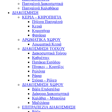
Πασχαλινά Διακοσμητικά
Πασχαλινά Καλαθάκια
ΔΙΑΚΟΣΜΗΣΗ
ΚΕΡΙΑ – ΚΗΡΟΠΗΓΙΑ
Πήλινα Πασχαλινά
Κεριά
Κηροπήγια
Φανάρια
ΑΡΩΜΑΤΙΚΑ ΧΩΡΟΥ
Αρωματικά Κεριά
ΔΙΑΚΟΣΜΗΣΗ ΤΟΙΧΟΥ
Διακοσμητικά Τοίχου
Καθρέπτες
Πατάκια Εισόδου
Πίνακες – Κορνίζες
Ρολόγια
Ράφια
Στόρια – Ρόλερ
ΔΙΑΚΟΣΜΗΣΗ ΧΩΡΟΥ
Βάζα Επιδαπέδια
Διάφορα Διακοσμητικά
Καλάθια – Μπαούλα
Μαξιλάρια
ΕΠΙΤΡΑΠΕΖΙΑ ΔΙΑΚΟΣΜΗΣΗ
Βάζα