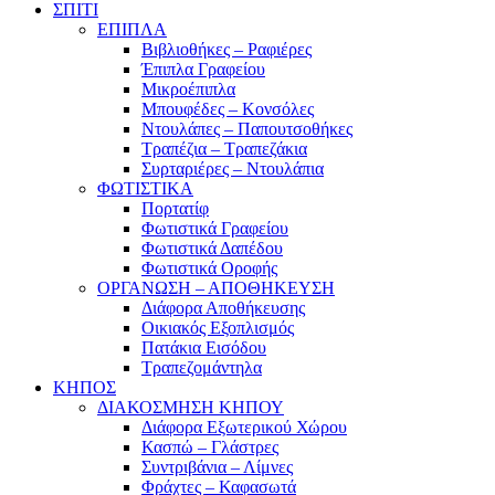
ΣΠΙΤΙ
ΕΠΙΠΛΑ
Βιβλιοθήκες – Ραφιέρες
Έπιπλα Γραφείου
Μικροέπιπλα
Μπουφέδες – Κονσόλες
Ντουλάπες – Παπουτσοθήκες
Τραπέζια – Τραπεζάκια
Συρταριέρες – Ντουλάπια
ΦΩΤΙΣΤΙΚΑ
Πορτατίφ
Φωτιστικά Γραφείου
Φωτιστικά Δαπέδου
Φωτιστικά Οροφής
ΟΡΓΑΝΩΣΗ – ΑΠΟΘΗΚΕΥΣΗ
Διάφορα Αποθήκευσης
Οικιακός Εξοπλισμός
Πατάκια Εισόδου
Τραπεζομάντηλα
ΚΗΠΟΣ
ΔΙΑΚΟΣΜΗΣΗ ΚΗΠΟΥ
Διάφορα Εξωτερικού Χώρου
Κασπώ – Γλάστρες
Συντριβάνια – Λίμνες
Φράχτες – Καφασωτά