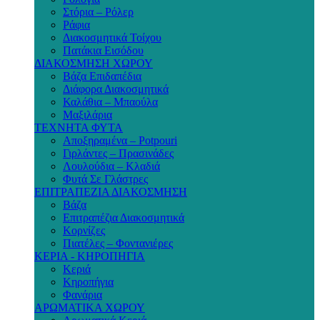
Στόρια – Ρόλερ
Ράφια
Διακοσμητικά Τοίχου
Πατάκια Εισόδου
ΔΙΑΚΟΣΜΗΣΗ ΧΩΡΟΥ
Βάζα Επιδαπέδια
Διάφορα Διακοσμητικά
Καλάθια – Μπαούλα
Μαξιλάρια
ΤΕΧΝΗΤΑ ΦΥΤΑ
Αποξηραμένα – Potpouri
Γιρλάντες – Πρασινάδες
Λουλούδια – Κλαδιά
Φυτά Σε Γλάστρες
ΕΠΙΤΡΑΠΕΖΙΑ ΔΙΑΚΟΣΜΗΣΗ
Βάζα
Επιτραπέζια Διακοσμητικά
Κορνίζες
Πιατέλες – Φοντανιέρες
ΚΕΡΙΑ - ΚΗΡΟΠΗΓΙΑ
Κεριά
Κηροπήγια
Φανάρια
ΑΡΩΜΑΤΙΚΑ ΧΩΡΟΥ