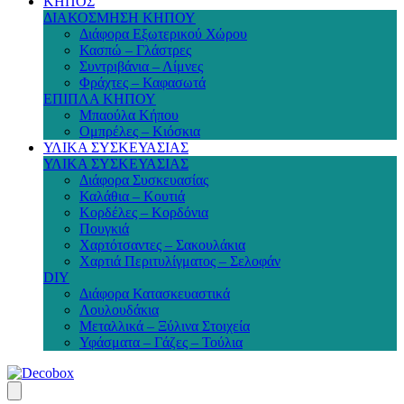
ΚΗΠΟΣ
ΔΙΑΚΟΣΜΗΣΗ ΚΗΠΟΥ
Διάφορα Εξωτερικού Χώρου
Κασπώ – Γλάστρες
Συντριβάνια – Λίμνες
Φράχτες – Καφασωτά
ΕΠΙΠΛΑ ΚΗΠΟΥ
Μπαούλα Κήπου
Ομπρέλες – Κιόσκια
ΥΛΙΚΑ ΣΥΣΚΕΥΑΣΙΑΣ
ΥΛΙΚΑ ΣΥΣΚΕΥΑΣΙΑΣ
Διάφορα Συσκευασίας
Καλάθια – Κουτιά
Κορδέλες – Κορδόνια
Πουγκιά
Χαρτότσαντες – Σακουλάκια
Χαρτιά Περιτυλίγματος – Σελοφάν
DIY
Διάφορα Κατασκευαστικά
Λουλουδάκια
Μεταλλικά – Ξύλινα Στοιχεία
Υφάσματα – Γάζες – Τούλια