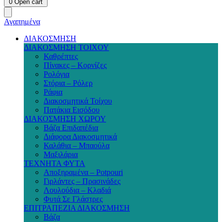
0
Open cart
Αγαπημένα
ΔΙΑΚΟΣΜΗΣΗ
ΔΙΑΚΟΣΜΗΣΗ ΤΟΙΧΟΥ
Καθρέπτες
Πίνακες – Κορνίζες
Ρολόγια
Στόρια – Ρόλερ
Ράφια
Διακοσμητικά Τοίχου
Πατάκια Εισόδου
ΔΙΑΚΟΣΜΗΣΗ ΧΩΡΟΥ
Βάζα Επιδαπέδια
Διάφορα Διακοσμητικά
Καλάθια – Μπαούλα
Μαξιλάρια
ΤΕΧΝΗΤΑ ΦΥΤΑ
Αποξηραμένα – Potpouri
Γιρλάντες – Πρασινάδες
Λουλούδια – Κλαδιά
Φυτά Σε Γλάστρες
ΕΠΙΤΡΑΠΕΖΙΑ ΔΙΑΚΟΣΜΗΣΗ
Βάζα