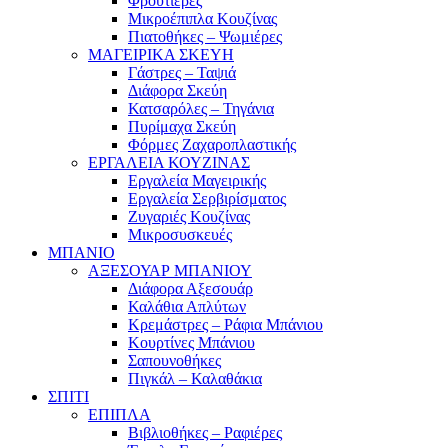
Φρουτιέρες
Μικροέπιπλα Κουζίνας
Πιατοθήκες – Ψωμιέρες
ΜΑΓΕΙΡΙΚΑ ΣΚΕΥΗ
Γάστρες – Ταψιά
Διάφορα Σκεύη
Κατσαρόλες – Τηγάνια
Πυρίμαχα Σκεύη
Φόρμες Ζαχαροπλαστικής
ΕΡΓΑΛΕΙΑ ΚΟΥΖΙΝΑΣ
Εργαλεία Μαγειρικής
Εργαλεία Σερβιρίσματος
Ζυγαριές Κουζίνας
Μικροσυσκευές
ΜΠΑΝΙΟ
ΑΞΕΣΟΥΑΡ ΜΠΑΝΙΟΥ
Διάφορα Αξεσουάρ
Καλάθια Απλύτων
Κρεμάστρες – Ράφια Μπάνιου
Κουρτίνες Μπάνιου
Σαπουνοθήκες
Πιγκάλ – Καλαθάκια
ΣΠΙΤΙ
ΕΠΙΠΛΑ
Βιβλιοθήκες – Ραφιέρες