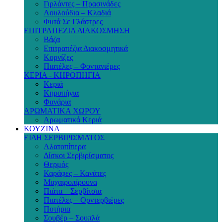
Γιρλάντες – Πρασινάδες
Λουλούδια – Κλαδιά
Φυτά Σε Γλάστρες
ΕΠΙΤΡΑΠΕΖΙΑ ΔΙΑΚΟΣΜΗΣΗ
Βάζα
Επιτραπέζια Διακοσμητικά
Κορνίζες
Πιατέλες – Φοντανιέρες
ΚΕΡΙΑ - ΚΗΡΟΠΗΓΙΑ
Κεριά
Κηροπήγια
Φανάρια
ΑΡΩΜΑΤΙΚΑ ΧΩΡΟΥ
Αρωματικά Κεριά
ΚΟΥΖΙΝΑ
ΕΙΔΗ ΣΕΡΒΙΡΙΣΜΑΤΟΣ
Αλατοπίπερα
Δίσκοι Σερβιρίσματος
Θερμός
Καράφες – Κανάτες
Μαχαιροπίρουνα
Πιάτα – Σερβίτσια
Πιατέλες – Ορντερβιέρες
Ποτήρια
Σουβέρ – Σουπλά