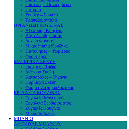
Πιατέλες – Ορντερβιέρες
Ποτήρια
Σουβέρ – Σουπλά
Τραπεζομάντηλα
ΟΡΓΑΝΩΣΗ ΚΟΥΖΙΝΑΣ
Αξεσουάρ Κουζίνας
Βάζα Αποθήκευσης
Δοχεία Φαγητού
Μικροέπιπλα Κουζίνας
Πιατοθήκες – Ψωμιέρες
Φρουτιέρες
ΜΑΓΕΙΡΙΚΑ ΣΚΕΥΗ
Γάστρες – Ταψιά
Διάφορα Σκεύη
Κατσαρόλες – Τηγάνια
Πυρίμαχα Σκεύη
Φόρμες Ζαχαροπλαστικής
ΕΡΓΑΛΕΙΑ ΚΟΥΖΙΝΑΣ
Εργαλεία Μαγειρικής
Εργαλεία Σερβιρίσματος
Ζυγαριές Κουζίνας
Μικροσυσκευές
ΜΠΑΝΙΟ
ΑΞΕΣΟΥΑΡ ΜΠΑΝΙΟΥ
Καλάθια Απλύτων