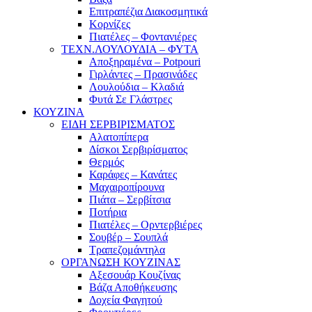
Επιτραπέζια Διακοσμητικά
Κορνίζες
Πιατέλες – Φοντανιέρες
ΤΕΧΝ.ΛΟΥΛΟΥΔΙΑ – ΦΥΤΑ
Αποξηραμένα – Potpouri
Γιρλάντες – Πρασινάδες
Λουλούδια – Κλαδιά
Φυτά Σε Γλάστρες
ΚΟΥΖΙΝΑ
ΕΙΔΗ ΣΕΡΒΙΡΙΣΜΑΤΟΣ
Αλατοπίπερα
Δίσκοι Σερβιρίσματος
Θερμός
Καράφες – Κανάτες
Μαχαιροπίρουνα
Πιάτα – Σερβίτσια
Ποτήρια
Πιατέλες – Ορντερβιέρες
Σουβέρ – Σουπλά
Τραπεζομάντηλα
ΟΡΓΑΝΩΣΗ ΚΟΥΖΙΝΑΣ
Αξεσουάρ Κουζίνας
Βάζα Αποθήκευσης
Δοχεία Φαγητού