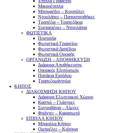
Έπιπλα Γραφείου
Μικροέπιπλα
Μπουφέδες – Κονσόλες
Ντουλάπες – Παπουτσοθήκες
Τραπέζια – Τραπεζάκια
Συρταριέρες – Ντουλάπια
ΦΩΤΙΣΤΙΚΑ
Πορτατίφ
Φωτιστικά Γραφείου
Φωτιστικά Δαπέδου
Φωτιστικά Οροφής
ΟΡΓΑΝΩΣΗ – ΑΠΟΘΗΚΕΥΣΗ
Διάφορα Αποθήκευσης
Οικιακός Εξοπλισμός
Πατάκια Εισόδου
Τραπεζομάντηλα
ΚΗΠΟΣ
ΔΙΑΚΟΣΜΗΣΗ ΚΗΠΟΥ
Διάφορα Εξωτερικού Χώρου
Κασπώ – Γλάστρες
Συντριβάνια – Λίμνες
Φράχτες – Καφασωτά
ΕΠΙΠΛΑ ΚΗΠΟΥ
Μπαούλα Κήπου
Ομπρέλες – Κιόσκια