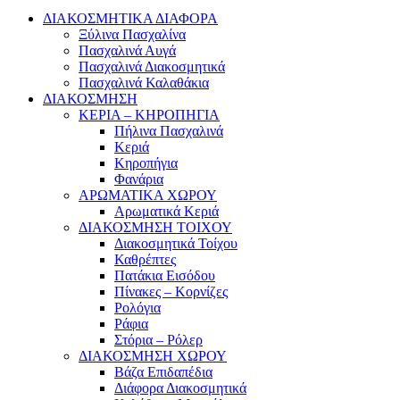
ΔΙΑΚΟΣΜΗΤΙΚΑ ΔΙΑΦΟΡΑ
Ξύλινα Πασχαλίνα
Πασχαλινά Αυγά
Πασχαλινά Διακοσμητικά
Πασχαλινά Καλαθάκια
ΔΙΑΚΟΣΜΗΣΗ
ΚΕΡΙΑ – ΚΗΡΟΠΗΓΙΑ
Πήλινα Πασχαλινά
Κεριά
Κηροπήγια
Φανάρια
ΑΡΩΜΑΤΙΚΑ ΧΩΡΟΥ
Αρωματικά Κεριά
ΔΙΑΚΟΣΜΗΣΗ ΤΟΙΧΟΥ
Διακοσμητικά Τοίχου
Καθρέπτες
Πατάκια Εισόδου
Πίνακες – Κορνίζες
Ρολόγια
Ράφια
Στόρια – Ρόλερ
ΔΙΑΚΟΣΜΗΣΗ ΧΩΡΟΥ
Βάζα Επιδαπέδια
Διάφορα Διακοσμητικά