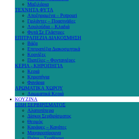
Μαξιλάρια
ΤΕΧΝΗΤΑ ΦΥΤΑ
Αποξηραμένα – Potpouri
Γιρλάντες – Πρασινάδες
Λουλούδια – Κλαδιά
Φυτά Σε Γλάστρες
ΕΠΙΤΡΑΠΕΖΙΑ ΔΙΑΚΟΣΜΗΣΗ
Βάζα
Επιτραπέζια Διακοσμητικά
Κορνίζες
Πιατέλες – Φοντανιέρες
ΚΕΡΙΑ - ΚΗΡΟΠΗΓΙΑ
Κεριά
Κηροπήγια
Φανάρια
ΑΡΩΜΑΤΙΚΑ ΧΩΡΟΥ
Αρωματικά Κεριά
ΚΟΥΖΙΝΑ
ΕΙΔΗ ΣΕΡΒΙΡΙΣΜΑΤΟΣ
Αλατοπίπερα
Δίσκοι Σερβιρίσματος
Θερμός
Καράφες – Κανάτες
Μαχαιροπίρουνα
Πιάτα – Σερβίτσια