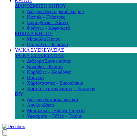
ΚΗΠΟΣ
ΔΙΑΚΟΣΜΗΣΗ ΚΗΠΟΥ
Διάφορα Εξωτερικού Χώρου
Κασπώ – Γλάστρες
Συντριβάνια – Λίμνες
Φράχτες – Καφασωτά
ΕΠΙΠΛΑ ΚΗΠΟΥ
Μπαούλα Κήπου
Ομπρέλες – Κιόσκια
ΥΛΙΚΑ ΣΥΣΚΕΥΑΣΙΑΣ
ΥΛΙΚΑ ΣΥΣΚΕΥΑΣΙΑΣ
Διάφορα Συσκευασίας
Καλάθια – Κουτιά
Κορδέλες – Κορδόνια
Πουγκιά
Χαρτότσαντες – Σακουλάκια
Χαρτιά Περιτυλίγματος – Σελοφάν
DIY
Διάφορα Κατασκευαστικά
Λουλουδάκια
Μεταλλικά – Ξύλινα Στοιχεία
Υφάσματα – Γάζες – Τούλια