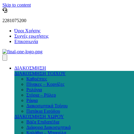
Skip to content
2281075200
Όροι Χρήσης
Συχνές ερωτήσεις
Επικοινωνία
ΔΙΑΚΟΣΜΗΣΗ
ΔΙΑΚΟΣΜΗΣΗ ΤΟΙΧΟΥ
Καθρέπτες
Πίνακες – Κορνίζες
Ρολόγια
Στόρια – Ρόλερ
Ράφια
Διακοσμητικά Τοίχου
Πατάκια Εισόδου
ΔΙΑΚΟΣΜΗΣΗ ΧΩΡΟΥ
Βάζα Επιδαπέδια
Διάφορα Διακοσμητικά
Καλάθια – Μπαούλα