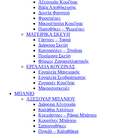
Αξεσουάρ Κουζίνας
Βάζα Αποθήκευσης
Δοχεία Φαγητού
Φρουτιέρες
Μικροέπιπλα Κουζίνας
Πιατοθήκες – Ψωμιέρες
ΜΑΓΕΙΡΙΚΑ ΣΚΕΥΗ
Γάστρες – Ταψιά
Διάφορα Σκεύη
Κατσαρόλες – Τηγάνια
Πυρίμαχα Σκεύη
Φόρμες Ζαχαροπλαστικής
ΕΡΓΑΛΕΙΑ ΚΟΥΖΙΝΑΣ
Εργαλεία Μαγειρικής
Εργαλεία Σερβιρίσματος
Ζυγαριές Κουζίνας
Μικροσυσκευές
ΜΠΑΝΙΟ
ΑΞΕΣΟΥΑΡ ΜΠΑΝΙΟΥ
Διάφορα Αξεσουάρ
Καλάθια Απλύτων
Κρεμάστρες – Ράφια Μπάνιου
Κουρτίνες Μπάνιου
Σαπουνοθήκες
Πιγκάλ – Καλαθάκια