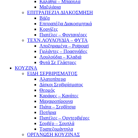
Καλάθια – Μπαούλα
Μαξιλάρια
ΕΠΙΤΡΑΠΕΖΙΑ ΔΙΑΚΟΣΜΗΣΗ
Βάζα
Επιτραπέζια Διακοσμητικά
Κορνίζες
Πιατέλες – Φοντανιέρες
ΤΕΧΝ.ΛΟΥΛΟΥΔΙΑ – ΦΥΤΑ
Αποξηραμένα – Potpouri
Γιρλάντες – Πρασινάδες
Λουλούδια – Κλαδιά
Φυτά Σε Γλάστρες
ΚΟΥΖΙΝΑ
ΕΙΔΗ ΣΕΡΒΙΡΙΣΜΑΤΟΣ
Αλατοπίπερα
Δίσκοι Σερβιρίσματος
Θερμός
Καράφες – Κανάτες
Μαχαιροπίρουνα
Πιάτα – Σερβίτσια
Ποτήρια
Πιατέλες – Ορντερβιέρες
Σουβέρ – Σουπλά
Τραπεζομάντηλα
ΟΡΓΑΝΩΣΗ ΚΟΥΖΙΝΑΣ