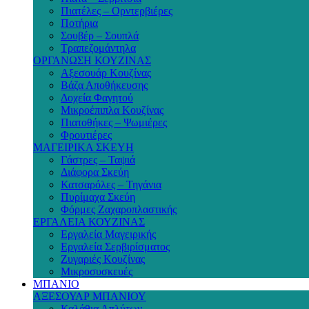
Πιατέλες – Ορντερβιέρες
Ποτήρια
Σουβέρ – Σουπλά
Τραπεζομάντηλα
ΟΡΓΑΝΩΣΗ ΚΟΥΖΙΝΑΣ
Αξεσουάρ Κουζίνας
Βάζα Αποθήκευσης
Δοχεία Φαγητού
Μικροέπιπλα Κουζίνας
Πιατοθήκες – Ψωμιέρες
Φρουτιέρες
ΜΑΓΕΙΡΙΚΑ ΣΚΕΥΗ
Γάστρες – Ταψιά
Διάφορα Σκεύη
Κατσαρόλες – Τηγάνια
Πυρίμαχα Σκεύη
Φόρμες Ζαχαροπλαστικής
ΕΡΓΑΛΕΙΑ ΚΟΥΖΙΝΑΣ
Εργαλεία Μαγειρικής
Εργαλεία Σερβιρίσματος
Ζυγαριές Κουζίνας
Μικροσυσκευές
ΜΠΑΝΙΟ
ΑΞΕΣΟΥΑΡ ΜΠΑΝΙΟΥ
Καλάθια Απλύτων