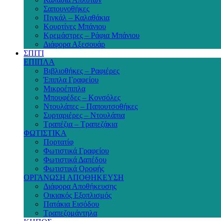
Σαπουνοθήκες
Πιγκάλ – Καλαθάκια
Κουρτίνες Μπάνιου
Κρεμάστρες – Ράφια Μπάνιου
Διάφορα Αξεσουάρ
ΣΠΙΤΙ
ΕΠΙΠΛΑ
Βιβλιοθήκες – Ραφιέρες
Έπιπλα Γραφείου
Μικροέπιπλα
Μπουφέδες – Κονσόλες
Ντουλάπες – Παπουτσοθήκες
Συρταριέρες – Ντουλάπια
Τραπέζια – Τραπεζάκια
ΦΩΤΙΣΤΙΚΑ
Πορτατίφ
Φωτιστικά Γραφείου
Φωτιστικά Δαπέδου
Φωτιστικά Οροφής
ΟΡΓΑΝΩΣΗ ΑΠΟΘΗΚΕΥΣΗ
Διάφορα Αποθήκευσης
Οικιακός Εξοπλισμός
Πατάκια Εισόδου
Τραπεζομάντηλα