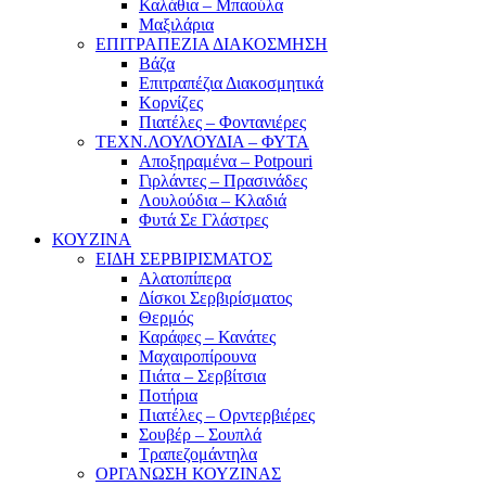
Καλάθια – Μπαούλα
Μαξιλάρια
ΕΠΙΤΡΑΠΕΖΙΑ ΔΙΑΚΟΣΜΗΣΗ
Βάζα
Επιτραπέζια Διακοσμητικά
Κορνίζες
Πιατέλες – Φοντανιέρες
ΤΕΧΝ.ΛΟΥΛΟΥΔΙΑ – ΦΥΤΑ
Αποξηραμένα – Potpouri
Γιρλάντες – Πρασινάδες
Λουλούδια – Κλαδιά
Φυτά Σε Γλάστρες
ΚΟΥΖΙΝΑ
ΕΙΔΗ ΣΕΡΒΙΡΙΣΜΑΤΟΣ
Αλατοπίπερα
Δίσκοι Σερβιρίσματος
Θερμός
Καράφες – Κανάτες
Μαχαιροπίρουνα
Πιάτα – Σερβίτσια
Ποτήρια
Πιατέλες – Ορντερβιέρες
Σουβέρ – Σουπλά
Τραπεζομάντηλα
ΟΡΓΑΝΩΣΗ ΚΟΥΖΙΝΑΣ