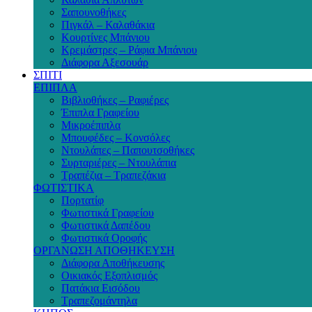
Σαπουνοθήκες
Πιγκάλ – Καλαθάκια
Κουρτίνες Μπάνιου
Κρεμάστρες – Ράφια Μπάνιου
Διάφορα Αξεσουάρ
ΣΠΙΤΙ
ΕΠΙΠΛΑ
Βιβλιοθήκες – Ραφιέρες
Έπιπλα Γραφείου
Μικροέπιπλα
Μπουφέδες – Κονσόλες
Ντουλάπες – Παπουτσοθήκες
Συρταριέρες – Ντουλάπια
Τραπέζια – Τραπεζάκια
ΦΩΤΙΣΤΙΚΑ
Πορτατίφ
Φωτιστικά Γραφείου
Φωτιστικά Δαπέδου
Φωτιστικά Οροφής
ΟΡΓΑΝΩΣΗ ΑΠΟΘΗΚΕΥΣΗ
Διάφορα Αποθήκευσης
Οικιακός Εξοπλισμός
Πατάκια Εισόδου
Τραπεζομάντηλα