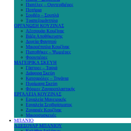
Πιατέλες – Ορντερβιέρες
Ποτήρια
Σουβέρ – Σουπλά
Τραπεζομάντηλα
ΟΡΓΑΝΩΣΗ ΚΟΥΖΙΝΑΣ
Αξεσουάρ Κουζίνας
Βάζα Αποθήκευσης
Δοχεία Φαγητού
Μικροέπιπλα Κουζίνας
Πιατοθήκες – Ψωμιέρες
Φρουτιέρες
ΜΑΓΕΙΡΙΚΑ ΣΚΕΥΗ
Γάστρες – Ταψιά
Διάφορα Σκεύη
Κατσαρόλες – Τηγάνια
Πυρίμαχα Σκεύη
Φόρμες Ζαχαροπλαστικής
ΕΡΓΑΛΕΙΑ ΚΟΥΖΙΝΑΣ
Εργαλεία Μαγειρικής
Εργαλεία Σερβιρίσματος
Ζυγαριές Κουζίνας
Μικροσυσκευές
ΜΠΑΝΙΟ
ΑΞΕΣΟΥΑΡ ΜΠΑΝΙΟΥ
Καλάθια Απλύτων