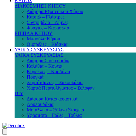
ΚΗΠΟΣ
ΔΙΑΚΟΣΜΗΣΗ ΚΗΠΟΥ
Διάφορα Εξωτερικού Χώρου
Κασπώ – Γλάστρες
Συντριβάνια – Λίμνες
Φράχτες – Καφασωτά
ΕΠΙΠΛΑ ΚΗΠΟΥ
Μπαούλα Κήπου
Ομπρέλες – Κιόσκια
ΥΛΙΚΑ ΣΥΣΚΕΥΑΣΙΑΣ
ΥΛΙΚΑ ΣΥΣΚΕΥΑΣΙΑΣ
Διάφορα Συσκευασίας
Καλάθια – Κουτιά
Κορδέλες – Κορδόνια
Πουγκιά
Χαρτότσαντες – Σακουλάκια
Χαρτιά Περιτυλίγματος – Σελοφάν
DIY
Διάφορα Κατασκευαστικά
Λουλουδάκια
Μεταλλικά – Ξύλινα Στοιχεία
Υφάσματα – Γάζες – Τούλια