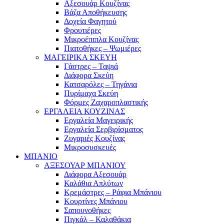
Αξεσουάρ Κουζίνας
Βάζα Αποθήκευσης
Δοχεία Φαγητού
Φρουτιέρες
Μικροέπιπλα Κουζίνας
Πιατοθήκες – Ψωμιέρες
ΜΑΓΕΙΡΙΚΑ ΣΚΕΥΗ
Γάστρες – Ταψιά
Διάφορα Σκεύη
Κατσαρόλες – Τηγάνια
Πυρίμαχα Σκεύη
Φόρμες Ζαχαροπλαστικής
ΕΡΓΑΛΕΙΑ ΚΟΥΖΙΝΑΣ
Εργαλεία Μαγειρικής
Εργαλεία Σερβιρίσματος
Ζυγαριές Κουζίνας
Μικροσυσκευές
ΜΠΑΝΙΟ
ΑΞΕΣΟΥΑΡ ΜΠΑΝΙΟΥ
Διάφορα Αξεσουάρ
Καλάθια Απλύτων
Κρεμάστρες – Ράφια Μπάνιου
Κουρτίνες Μπάνιου
Σαπουνοθήκες
Πιγκάλ – Καλαθάκια