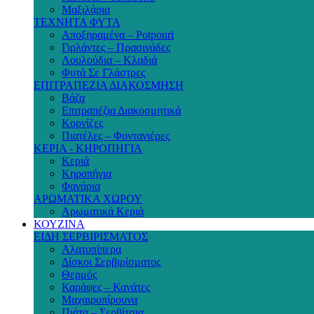
Μαξιλάρια
ΤΕΧΝΗΤΑ ΦΥΤΑ
Αποξηραμένα – Potpouri
Γιρλάντες – Πρασινάδες
Λουλούδια – Κλαδιά
Φυτά Σε Γλάστρες
ΕΠΙΤΡΑΠΕΖΙΑ ΔΙΑΚΟΣΜΗΣΗ
Βάζα
Επιτραπέζια Διακοσμητικά
Κορνίζες
Πιατέλες – Φοντανιέρες
ΚΕΡΙΑ - ΚΗΡΟΠΗΓΙΑ
Κεριά
Κηροπήγια
Φανάρια
ΑΡΩΜΑΤΙΚΑ ΧΩΡΟΥ
Αρωματικά Κεριά
ΚΟΥΖΙΝΑ
ΕΙΔΗ ΣΕΡΒΙΡΙΣΜΑΤΟΣ
Αλατοπίπερα
Δίσκοι Σερβιρίσματος
Θερμός
Καράφες – Κανάτες
Μαχαιροπίρουνα
Πιάτα – Σερβίτσια