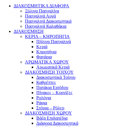
ΔΙΑΚΟΣΜΗΤΙΚΑ ΔΙΑΦΟΡΑ
Ξύλινα Πασχαλίνα
Πασχαλινά Αυγά
Πασχαλινά Διακοσμητικά
Πασχαλινά Καλαθάκια
ΔΙΑΚΟΣΜΗΣΗ
ΚΕΡΙΑ – ΚΗΡΟΠΗΓΙΑ
Πήλινα Πασχαλινά
Κεριά
Κηροπήγια
Φανάρια
ΑΡΩΜΑΤΙΚΑ ΧΩΡΟΥ
Αρωματικά Κεριά
ΔΙΑΚΟΣΜΗΣΗ ΤΟΙΧΟΥ
Διακοσμητικά Τοίχου
Καθρέπτες
Πατάκια Εισόδου
Πίνακες – Κορνίζες
Ρολόγια
Ράφια
Στόρια – Ρόλερ
ΔΙΑΚΟΣΜΗΣΗ ΧΩΡΟΥ
Βάζα Επιδαπέδια
Διάφορα Διακοσμητικά