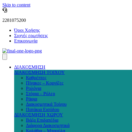
Skip to content
2281075200
Όροι Χρήσης
Συχνές ερωτήσεις
Επικοινωνία
ΔΙΑΚΟΣΜΗΣΗ
ΔΙΑΚΟΣΜΗΣΗ ΤΟΙΧΟΥ
Καθρέπτες
Πίνακες – Κορνίζες
Ρολόγια
Στόρια – Ρόλερ
Ράφια
Διακοσμητικά Τοίχου
Πατάκια Εισόδου
ΔΙΑΚΟΣΜΗΣΗ ΧΩΡΟΥ
Βάζα Επιδαπέδια
Διάφορα Διακοσμητικά
Καλάθια – Μπαούλα