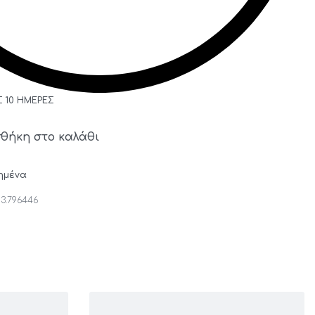
Σ 10 ΗΜΈΡΕΣ
θήκη στο καλάθι
ημένα
13.796446